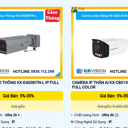
734
 THÔNG KX-E4008ITN-L IP FULL
CAMERA IP THÂN AI KX-C8013UN-PR
FULL COLOR
Giá Bán: 5%-35%
Giá Bán: 5%-3
Giá gốc:
Giá gốc: 9,400,00
nh :
Ultra 2k + .
✨ Chất lượng hình :
Ultra 4k 👍🏾 .
⚜️ Công Nghệ Sử Dụng :
IP.
⚒ Công Nghệ Sử Dụng :
IP.