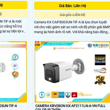
Hệ
Giá Bán: Liên Hệ
HỆ
Giá gốc: LIÊN HỆ
-TiF-A là một
Camera KX-CAiF8003UN-TiF-A là lựa chọn tuyệt
hức năng hỗ trợ
vời cho việc giám sát an ninh với độ phân giải 8MP
lại sự tiện lợi và
mang lại hình ảnh rõ nét. Với khả năng báo động
chủ động bằng đèn led xanh đỏ và còi hú 110dB,
hông minh với ánh
camera đảm bảo phát hiện và cảnh báo khi có
2080
và sắc nét khi ban
xâm nhập
 ảnh rõ như ban
03UN-TIF-A
CAMERA KBVISION KX-AF2111LN-A-VN FULL
COLOR IP THÂN