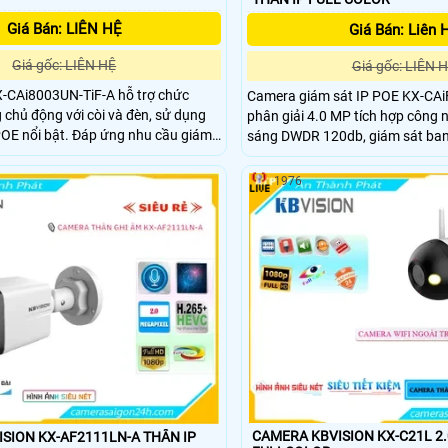
Giá Bán: LIÊN HỆ
Giá Bán: Liên 
Giá gốc: LIÊN HỆ
Giá gốc: LIÊN 
X-CAi8003UN-TiF-A hỗ trợ chức
Camera giám sát IP POE KX-CAiF4003UN-TiF-A độ
chủ động với còi và đèn, sử dụng
phân giải 4.0 MP tích hợp công
 Đáp ứng nhu cầu giám
sáng DWDR 120db, giám sát ban 
i ánh sáng kép thông minh, hình
50m chuyên dụng cho xưởng sản
8.0 MP siêu sắc nét Ultra 4k. Có
1976
g ngược sáng DWDR 120db, lắp
hơn sáng đẹp hơn
CAMERA KBVISION KX-C21L 2
N KX-AF2111LN-A THÂN IP