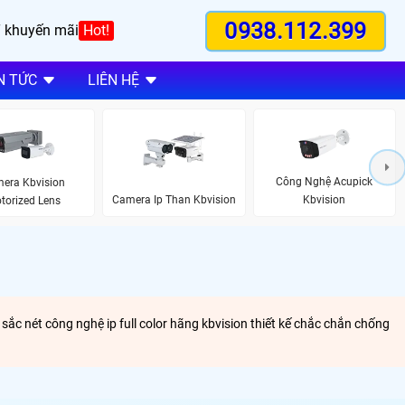
0938.112.399
 khuyến mãi
Hot!
N TỨC
LIÊN HỆ
Công Nghệ Acupick
era Kbvision
Camera Ip Than Kbvision
Kbvision
torized Lens
 nét công nghệ ip full color hãng kbvision thiết kế chắc chắn chống