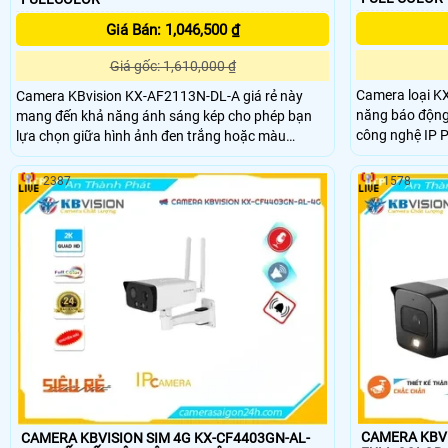
Giá Bán: 1,046,500 ₫
Giá gốc: 1,610,000 ₫
Camera loại K
Camera KBvision KX-AF2113N-DL-A giá rẻ này
năng báo động 
mang đến khả năng ánh sáng kép cho phép bạn
công nghệ IP POE nổi bật.
lựa chọn giữa hình ảnh đen trắng hoặc màu
sát ban đêm vớ
Camera model KX-AF2113N-DL-A đi kèm với tính
ảnh chất lượng 
năng chống ngược sáng DWDR, giúp thấy rõ hơn
2387
1578
khả năng chốn
trong môi trường ánh sáng phức tạp Với khả năng
trong nhà tốt 
giám sát ban đêm full color trong khoảng cách
30m, hiệu suất sáng mịn được đảm bảo ở mọi góc
độ. Camera này sử dụng công nghệ nổi bật H
CAMERA KBVISIO
CAMERA KBVISION SIM 4G KX-CF4403GN-AL-