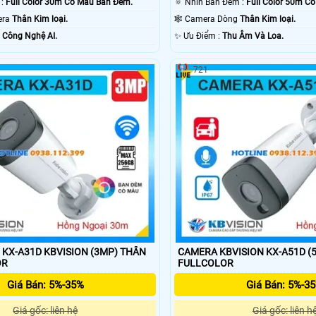
🔅 Xem ban đêm :
Full Color 30m Có Màu Ban Ðêm.
🔅 Nhìn Ban Đêm :
Full Color 50m C
era
Thân Kim loại.
🕸️ Camera Dòng
Thân Kim loại.
ỗi Bật :
Công Nghệ AI.
️✨ Ưu Điểm :
Thu Âm Và Loa.
721
X-A31D KBVISION (3MP) THÂN
CAMERA KBVISION KX-A51D (
OR
FULLCOLOR
Giá Bán: 5%-35%
Giá Bán: 5%-3
Giá gốc: liên hệ
Giá gốc: liên h