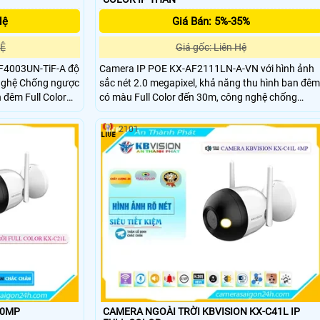
Hệ
Giá Bán: 5%-35%
HỆ
Giá gốc: Liên Hệ
Camera IP POE KX-AF2111LN-A-VN với hình ảnh
 nghệ Chống ngược
sắc nét 2.0 megapixel, khả năng thu hình ban đêm
đêm Full Color
có màu Full Color đến 30m, công nghệ chống
 xuất, kho hàng
ngược sáng DWDR, tích hợp thu âm và chuẩn
chống nước - bụi bẩn IP67.
2101
.0MP
CAMERA NGOÀI TRỜI KBVISION KX-C41L IP