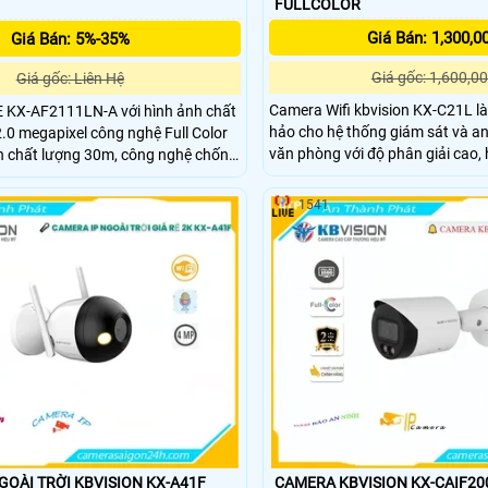
FULLCOLOR
Giá Bán: 1,300,0
Giá Bán: 5%-35%
Giá gốc: 1,600,00
Giá gốc: Liên Hệ
Camera Wifi kbvision KX-C21L l
 KX-AF2111LN-A với hình ảnh chất
hảo cho hệ thống giám sát và an
2.0 megapixel công nghệ Full Color
văn phòng với độ phân giải cao, 
h chất lượng 30m, công nghệ chống
và góc nhìn rộng, camera KX-C2
DR, khả năng thu âm bằng mic
sát mọi hoạt động một cách dễ
amera khả năng lưu trữ hình ảnh
1541
được thiết kế nhỏ gọn, dễ dàng l
hanh.
thông qua ứng dụng di động tiện 
GOÀI TRỜI KBVISION KX-A41F
CAMERA KBVISION KX-CAIF20