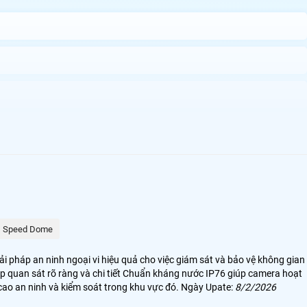
c giám sát trong môi trường nhà xưởng, kho hàng. Với khả năng hiển thị
7 camera hoạt động bền bỉ trong mọi điều kiện thời tiết.
Speed Dome
i pháp an ninh ngoại vi hiệu quả cho việc giám sát và bảo vệ không gian
iúp quan sát rõ ràng và chi tiết Chuẩn kháng nước IP76 giúp camera hoạt
g cao an ninh và kiểm soát trong khu vực đó. Ngày Upate:
8/2/2026