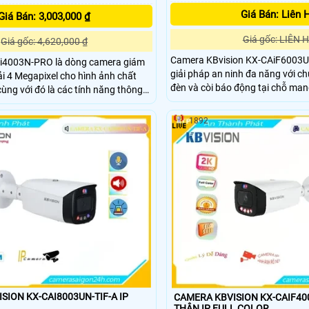
Giá Bán: Liên 
Giá Bán: 3,003,000 ₫
Giá gốc: LIÊN 
Giá gốc: 4,620,000 ₫
Camera KBvision KX-CAiF6003UN
i4003N-PRO là dòng camera giám
giải pháp an ninh đa năng với c
ải 4 Megapixel cho hình ảnh chất
đèn và còi báo động tại chỗ mang 
cùng với đó là các tính năng thông
linh hoạt trong lắp đặt. Công nghệ nổi bật của
 hiện hàng rào ảo, xâm nhập và
camera bao gồm đèn trợ sáng t
i/xe (SMD Plus), cùng khả năng tìm
1892
sáng kép tạo ra hình ảnh rõ nét 
hông minh giúp nâng cao hiệu quả
đêm thiếu sáng mà vẫn cho hình
ngày.
SION KX-CAI8003UN-TIF-A IP
CAMERA KBVISION KX-CAIF40
THÂN IP FULL COLOR