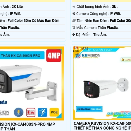
nh Ảnh :
2K Lite .
🔆 Chất lượng hình Ảnh :
3k .
®️ Camera Công nghệ :
IP Wifi.
⚒ Camera Công nghệ :
IP Wifi.
🌜 Tầm Xa Ban Đêm :
Full Color 30m Có Màu Ban Ðêm.
🌈 Tầm Nhìn Ban Đêm :
Full Color 
Thân Plastic.
♊ Mẫu Camera
Thân Plastic.
u Âm.
️✤ Đặt Điểm :
Thu Âm.
1624
CAMERA KBVISION KX-CAIF60
SION KX-CAI4003N-PRO 4MP
THIẾT KẾ THÂN CÔNG NGHỆ I
IP THÂN