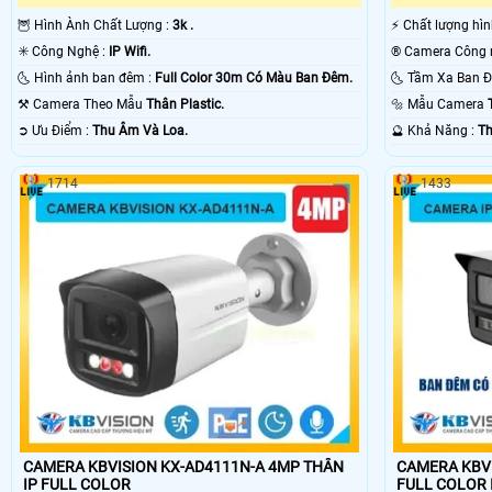
🦉 Hình Ành Chất Lượng :
3k .
️⚡ Chất lượng hì
✳️ Công Nghệ :
IP Wifi.
🌜 Hình ảnh ban đêm :
Full Color 30m Có Màu Ban Ðêm.
⚒ Camera Theo Mẫu
Thân Plastic.
🔩 Mẫu Camera
️➲ Ưu Điểm :
Thu Âm Và Loa.
️🔮 Khả Năng :
Th
1714
1433
CAMERA KBVISION KX-AD4111N-A 4MP THÂN
CAMERA KBVI
IP FULL COLOR
FULL COLOR 