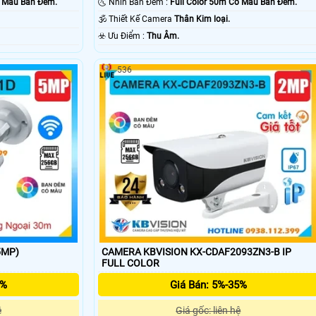
ó Màu Ban Ðêm.
🌜 Nhìn Ban Đêm :
Full Color 50m Có Màu Ban Ðêm.
🕉️ Thiết Kế Camera
Thân Kim loại.
️☣️ Ưu Điểm :
Thu Âm.
536
5MP)
CAMERA KBVISION KX-CDAF2093ZN3-B IP
FULL COLOR
5%
Giá Bán: 5%-35%
ệ
Giá gốc: liên hệ