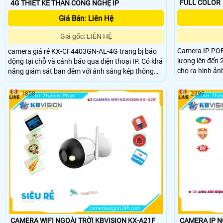
FULL COLOR
4G THIẾT KẾ THÂN CÔNG NGHỆ IP
Giá Bán: Liên Hệ
Giá gốc: LIÊN HỆ
Camera IP POE
camera giá rẻ KX-CF4403GN-AL-4G trang bị báo
lượng lên đến 
động tại chỗ và cảnh báo qua điện thoại IP. Có khả
cho ra hình ản
năng giám sát ban đêm với ánh sáng kép thông
ngược sáng DW
minh Ultra 2k hình ảnh sắc nét. Phù hợp cho công
mang lại cho c
trình, kho hàng, nhà xưởng với chất lượng Full
1858
2399
kèm theo âm t
Color 30m. Hiệu quả trong việc chống trộm, tích
hợp công nghệ IP, phù hợp cho hệ thống lớn
CAMERA WIFI NGOÀI TRỜI KBVISION KX-A21F
CAMERA IP N