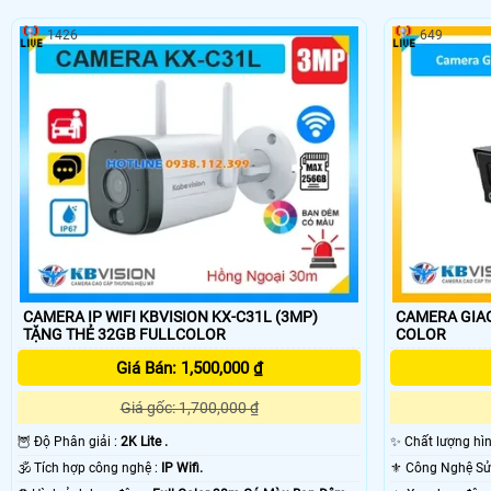
1426
649
CAMERA IP WIFI KBVISION KX-C31L (3MP)
CAMERA GIAO
TẶNG THẺ 32GB FULLCOLOR
COLOR
Giá Bán: 1,500,000 ₫
Giá gốc: 1,700,000 ₫
🦉 Độ Phân giải :
2K Lite .
✨ Chất lượng hì
🕉️ Tích hợp công nghệ :
IP Wifi.