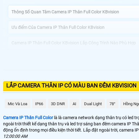
Thông Số Quan Tâm Camera IP Thân Full Color KBvision
Ưu điểm Của Camera IP Thân Full Color KBvision
Camera IP Thân Full Color KBvision Lắp Công Trình Nào Phù Hợp
Công Ty An Thành Phát bán Camera IP Thân Full Color KBvision G
Camera IP Thân Full Color KBvision là được trang bị đèn trợ sáng ban đ
LẮP CAMERA THÂN IP CÓ MÀU BAN ĐÊM KBVISION
màu sắc trung thực ban đêm camera giúp giảm thiểu các vấn đề như nhậ
Mic Và Loa
IP66
3D DNR
AI
Dual Light
78°
Hồng Ng
Camera IP Thân Full Color
là là camera network dạng thân trụ có led tr
ngoài trời thiết kế dạng thân trụ và led trợ sáng ban đêm camera IP T
động ổn định trong mọi điều kiện thời tiết. Lắp đặt ngoài trời, camera
12:00:00 AM