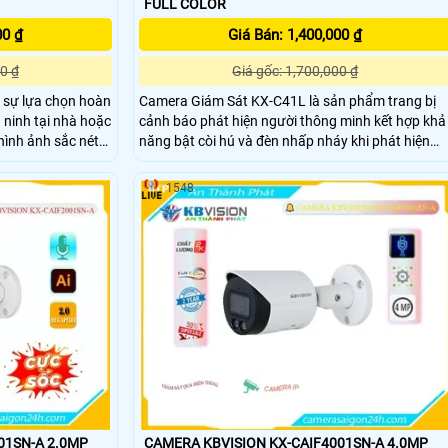
FULL COLOR
00 ₫
Giá Bán: 1,400,000 ₫
0 ₫
Giá gốc: 1,700,000 ₫
à sự lựa chọn hoàn
Camera Giám Sát KX-C41L là sản phẩm trang bị
 ninh tại nhà hoặc
cảnh báo phát hiện người thông minh kết hợp khả
hình ảnh sắc nét
năng bật còi hú và đèn nhấp nháy khi phát hiện
1L giúp bạn quan
xâm nhập Sử dụng công nghệ chip xử lý hình ảnh
 dàng. Sản phẩm
CMOS camera thu hình ảnh màu đẹp hơn xem ba
1548
ắp đặt và cài đặt
đêm Full Color tới 30m.
lợi
01SN-A 2.0MP
CAMERA KBVISION KX-CAIF4001SN-A 4.0MP