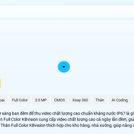
iá Rẻ
êm công nghệ IP thiết kế thân trụ chắc chắn là lựa chọn lý tưởng cho việ
n dạng kém, giả mạo hình ảnh trong bóng tối. với chuẩn kháng nước IP6
oại
Full Color
2.0 MP
CMOS
Xoay 360
Thân
AI Coding
ợ sáng ban đêm để thu video chất lượng cao chuẩn kháng nước IP67 là giả
hân Full Color KBvision cung cấp video chất lượng cao cả ngày lẫn đêm, g
 IP Thân Full Color KBvision thích hợp cho kho hàng, nhà xưởng, giúp nân