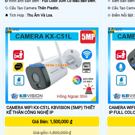
❂ Hình ảnh ban đêm :
Full Color 30m Có Màu Ban Ðêm.
💦 Cấu Tạo Camera
Thân Plastic.
💢 Cấu Tạo Cam
️🔔 Tích Hợp :
Thu Âm Và Loa.
️💠 Điểm N
992
925
CAMERA WIFI KX-C51L KBVISION (5MP) THIẾT
CAMERA WIFI K
KẾ THÂN CÔNG NGHỆ IP
IP FULL COL
Giá Bán: 1,500,000 ₫
Giá gốc: 1,800,000 ₫