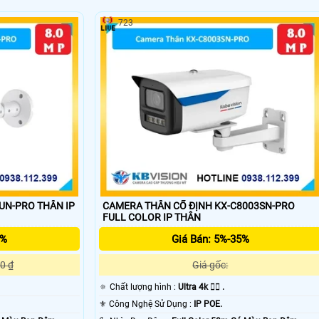
723
'
O THÂN IP
CAMERA THÂN CỐ ĐỊNH KX-C8003SN-PRO
FULL COLOR IP THÂN
5%
Giá Bán: 5%-35%
0 ₫
Giá gốc:
🔅 Chất lượng hình :
Ultra 4k 👍🏾 .
⚜️ Công Nghệ Sử Dụng :
IP POE.