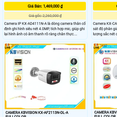
Giá Bán: 1,469,000 ₫
Giá gốc: 2,260,000 ₫
Camera IP KX-AD4111N-A là dòng camera thân cố
Camera KX-CA
định ghi hình siêu nét 4.0MP, tích hợp mic, giúp ghi
sát độ phân gi
lại hình ảnh có âm thanh rõ ràng chân thực.
lượng sắc nét 
Camera KX-AD4111N-A còn tích hợp chế độ chiếu
minh như phát
sáng kép thông minh với LED trắng và hồng ngoại
phân biệt ngườ
2137
1442
30m, cùng khả năng phát hiện con người giúp bảo
kiếm sự kiện t
vệ an ninh hiệu quả.
giám sát.
CAMERA KBVI
CAMERA KBVISION KX-AF2113N-DL-A
FULL COLOR
FULLCOLOR