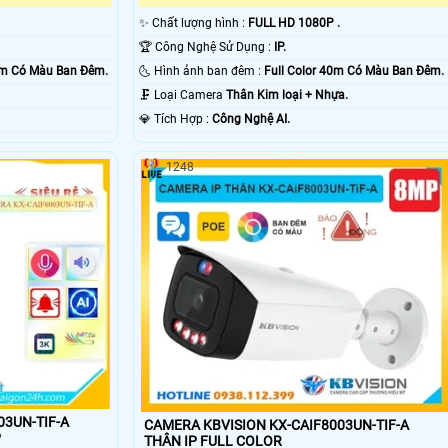
✨ Chất lượng hình :
FULL HD 1080P .
🏆 Công Nghệ Sử Dụng :
IP.
30m Có Màu Ban Ðêm.
🌜 Hình ảnh ban đêm :
Full Color 40m Có Màu Ban Ðêm.
🗜️ Loại Camera
Thân Kim loại + Nhựa.
️💎 Tích Hợp :
Công Nghệ AI.
1248
03UN-TIF-A
CAMERA KBVISION KX-CAIF8003UN-TIF-A
P
THÂN IP FULL COLOR