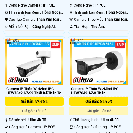
.
✳️ Công Nghệ Camera :
IP POE.
⚙ Công Nghệ :
IP POE.
💥 Hình ảnh ban đêm :
Hồng Ngoại
❃ Hình ảnh ban đêm :
Hồng Ngoại
150m Có Màu Ban Ðêm.
80m Hồng Ngoại Smart IR.
🛡 Cấu Tạo Camera
Thân Kim loại +
🕸️ Camera Theo Mẫu
Thân Kim loại.
Nhựa.
️✨ Điểm Nỗi Bật :
Công Nghệ AI.
️🔮 Tích Hợp :
Thu Âm.
453
603
Camera IP Thân WizMind IPC-
Camera IP Thân WizMind IPC-
HFW7842H-Z-S2 Thiết Kế Thân To
HFW7842H-Z-X Thân
Giá Bán: 5%-35%
Giá Bán: 5%-35%
Giá gốc: liên hệ
Giá gốc: liên hệ
☀️ Độ sắc nét :
Ultra 4k 👍🏾 .
️⚡ Chất lượng hình :
Ultra 4k 👍🏾 .
🌠 Công Nghệ Camera :
IP POE.
🏆 Công Nghệ Sử Dụng :
IP POE.