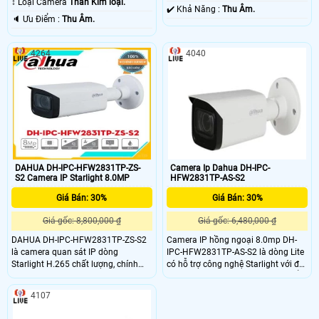
↕️ Loại Camera
Thân Kim loại.
️✔️ Khả Năng :
Thu Âm.
️🔈 Ưu Điểm :
Thu Âm.
4264
4040
DAHUA DH-IPC-HFW2831TP-ZS-
Camera Ip Dahua DH-IPC-
S2 Camera IP Starlight 8.0MP
HFW2831TP-AS-S2
Giá Bán: 30%
Giá Bán: 30%
Giá gốc: 8,800,000 ₫
Giá gốc: 6,480,000 ₫
DAHUA DH-IPC-HFW2831TP-ZS-S2
Camera IP hồng ngoại 8.0mp DH-
là camera quan sát IP dòng
IPC-HFW2831TP-AS-S2 là dòng Lite
Starlight H.265 chất lượng, chính
có hỗ trợ công nghệ Starlight với độ
hãng. Camera có độ phân giải 8.0
nhạy sáng cực thấp, tích hợp chuẩn
megapixel, cùng tầm quan sát xa 60
ghi hình H265+ giúp giảm băng
4107
mét
thông lưu trữ một cách hiệu quả.
Ngoài ra với camera 8