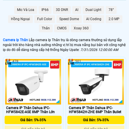
Mic Và Loa
IP66
3D DNR
AI
Dual Light
78°
Hồng Ngoại
Full Color
Speed Dome
AI Coding
2.0 MP
Thân
CMOS
Xoay 360
'
Camera Ip Thân
Lắp camera Ip Thân trụ là dòng camera thường sử dụng lắp
ngoài trời kho hàng nhà xưởng những vị trí bị mưa nắng bụi bản với công nghệ
ip do đó dễ dàng nâng cấp hệ thống Ngày Upate:
7/31/2026 12:00:00 AM
478
501
Camera IP Thân Dahua IPC-
Camera IP Thân Dahua IPC-
HFW5842E-ASE 8MP Thân Lớn
HFW5842H-ZHE 8MP Thân Bullet
Giá Bán: 5%-35%
Giá Bán: 5%-35%