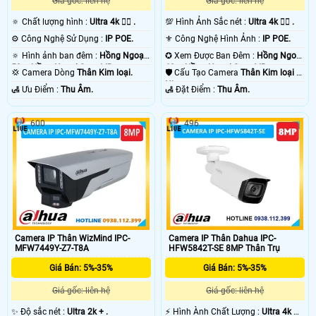
Giá gốc: liên hệ
Giá gốc: liên hệ
🔅 Chất lượng hình :
Ultra 4k 👍🏾 .
💯 Hình Ảnh Sắc nét :
Ultra 4k 👍🏾 .
⚙ Công Nghệ Sử Dụng :
IP POE.
⚜️ Công Nghệ Hình Ảnh :
IP POE.
🔅 Hình ảnh ban đêm :
Hồng Ngoại
✪ Xem Được Ban Đêm :
Hồng Ngoại
50m Hồng Ngoại Smart IR.
60m Hồng Ngoại Smart IR.
💢 Camera Dòng
Thân Kim loại.
🛡 Cấu Tạo Camera
Thân Kim loại +
Nhựa.
️🛃 Ưu Điểm :
Thu Âm.
️🛃 Đặt Điểm :
Thu Âm.
600
496
Camera IP Thân WizMind IPC-
Camera IP Thân Dahua IPC-
MFW7449Y-Z7-T8A
HFW5842T-SE 8MP Thân Trụ
Giá Bán: 5%-35%
Giá Bán: 5%-35%
Giá gốc: liên hệ
Giá gốc: liên hệ
✨ Độ sắc nét :
Ultra 2k + .
️⚡ Hình Ành Chất Lượng :
Ultra 4k 👍🏾