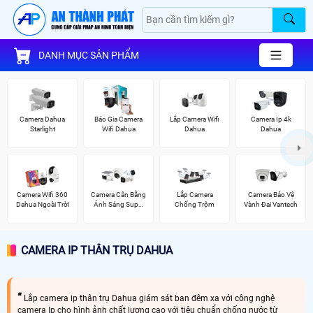
DANH MỤC SẢN PHẨM
Camera Dahua
Báo Gia Camera
Lắp Camera Wifi
Camera Ip 4k
Starlight
Wifi Dahua
Dahua
Dahua
Camera Wifi 360
Camera Cân Bằng
Lắp Camera
Camera Bảo Vệ
Dahua Ngoài Trời
Ánh Sáng Super
Chống Trộm
Vành Đai Vantech
Adapt
CAMERA IP THÂN TRỤ DAHUA
Lắp camera ip thân trụ Dahua giám sát ban đêm xa với công nghệ
camera Ip cho hình ảnh chất lượng cao với tiêu chuẩn chống nước từ