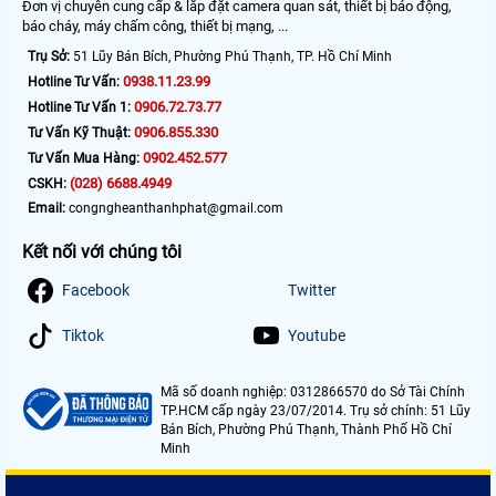
Đơn vị chuyên cung cấp & lắp đặt camera quan sát, thiết bị báo động,
báo cháy, máy chấm công, thiết bị mạng, ...
Trụ Sở:
51 Lũy Bán Bích, Phường Phú Thạnh, TP. Hồ Chí Minh
0938.11.23.99
Hotline Tư Vấn:
0906.72.73.77
Hotline Tư Vấn 1:
0906.855.330
Tư Vấn Kỹ Thuật:
0902.452.577
Tư Vấn Mua Hàng:
(028) 6688.4949
CSKH:
Email:
congngheanthanhphat@gmail.com
Kết nối với chúng tôi
Facebook
Twitter
Tiktok
Youtube
Mã số doanh nghiệp: 0312866570 do Sở Tài Chính
TP.HCM cấp ngày 23/07/2014. Trụ sở chính: 51 Lũy
Bán Bích, Phường Phú Thạnh, Thành Phố Hồ Chí
Minh