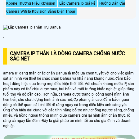
Kbone Thương Hiệu Kbvision
Lắp Camera Ip Giá Rẻ
Hướng Dẫn Cài
Camera Wifi Ip Kbvision Bằng Điện Thoại
'
CAMERA IP THÂN LÀ DÒNG CAMERA CHỐNG NƯỚC
SẮC NÉT
amera IP dạng thân chắc chắn Dahua là một lựa chọn tuyệt vời cho việc giám
sát an ninh với thiết kế chắc chắn Dahua và khả năng kháng nước, đảm bảo
hoạt động hiệu quả trong mọi điều kiện thời tiết. Với chuẩn kháng nước IP, sản
phẩm này có thể chịu được mưa, bụi bẩn và môi trường khắc nghiệt, giúp tăng
tuổi thọ và độ bền cao. Hơn nữa, camera được trang bị công nghệ hình ảnh
tiên tiến, cho chất lượng hình ảnh sắc nét, độ phân giải cao, đảm bảo người
dùng có thể quan sát chi tiết rõ ràng ngay cả trong điều kiện ánh sáng yếu.
Ống kính hiện đại cùng với các tính năng bổ trợ như chống ngược sáng, chống
nhiễu, và hồng ngoại thông minh giúp camera ghi lại hình ảnh chân thực, rõ
ràng cả ngày lẫn đêm. Đây là giải pháp an ninh tối ưu cho gia đình và doanh
nghiệp.