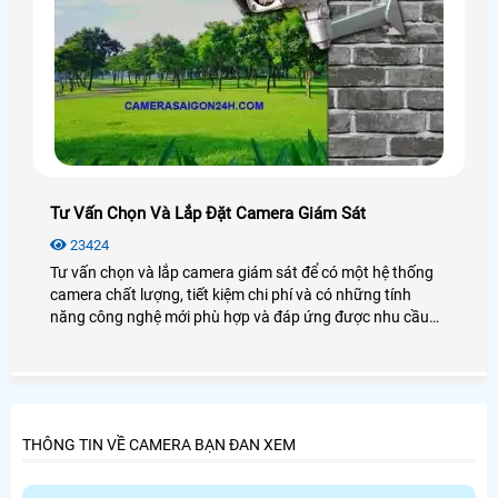
Tư Vấn Chọn Và Lắp Đặt Camera Giám Sát
23424
Tư vấn chọn và lắp camera giám sát để có một hệ thống
camera chất lượng, tiết kiệm chi phí và có những tính
năng công nghệ mới phù hợp và đáp ứng được nhu cầu
cảu khách hàng. Công ty An Thành Phát với hơn 10 năm
thành lập cùng đội ngũ kinh doanh và kỹ thuật lâu năm sẽ
giúp cho quý khách có một dịch vụ chất lượng tốt nhất.
THÔNG TIN VỀ CAMERA BẠN ĐAN XEM