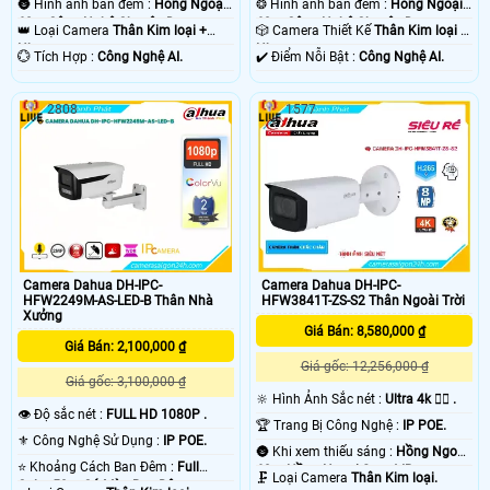
🌚 Hình ảnh ban đêm :
Hồng Ngoại
❂ Hình ảnh ban đêm :
Hồng Ngoại
60m Công Nghệ Chuyên Dụng.
60m Công Nghệ Chuyên Dụng.
👑 Loại Camera
Thân Kim loại +
🎲 Camera Thiết Kế
Thân Kim loại +
Nhựa.
Nhựa.
️💮 Tích Hợp :
Công Nghệ AI.
️✔️ Điểm Nỗi Bật :
Công Nghệ AI.
2808
1577
Camera Dahua DH-IPC-
Camera Dahua DH-IPC-
HFW2249M-AS-LED-B Thân Nhà
HFW3841T-ZS-S2 Thân Ngoài Trời
Xưởng
Giá Bán: 8,580,000 ₫
Giá Bán: 2,100,000 ₫
Giá gốc: 12,256,000 ₫
Giá gốc: 3,100,000 ₫
🔆 Hình Ảnh Sắc nét :
Ultra 4k 👍🏾 .
👁 Độ sắc nét :
FULL HD 1080P .
🏆 Trang Bị Công Nghệ :
IP POE.
⚜️ Công Nghệ Sử Dụng :
IP POE.
🌚 Khi xem thiếu sáng :
Hồng Ngoại
⭐ Khoảng Cách Ban Đêm :
Full
60m Hồng Ngoại Smart IR.
🗜️ Loại Camera
Thân Kim loại.
Color 50m Có Màu Ban Đêm.