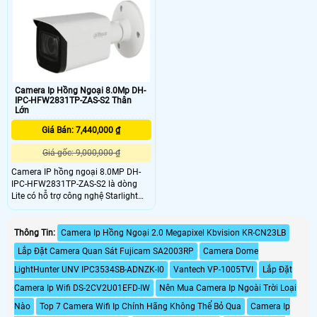
Camera Ip Hồng Ngoại 8.0Mp DH-
IPC-HFW2831TP-ZAS-S2 Thân
Lớn
Giá Bán: 7,440,000 ₫
Giá gốc: 9,000,000 ₫
Camera IP hồng ngoại 8.0MP DH-
IPC-HFW2831TP-ZAS-S2 là dòng
Lite có hỗ trợ công nghệ Starlight
với độ nhạy sáng cực thấp, tích hợp
chuẩn ghi hình H265+ giúp giảm
băng thông lưu trữ một cách hiệu
Thông Tin:
Camera Ip Hồng Ngoại 2.0 Megapixel Kbvision KR-CN23LB
quả. Ngoài ra với camera 8
Lắp Đặt Camera Quan Sát Fujicam SA2003RP
Camera Dome
LightHunter UNV IPC3534SB-ADNZK-I0
Vantech VP-1005TVI
Lắp Đặt
Camera Ip Wifi DS-2CV2U01EFD-IW
Nên Mua Camera Ip Ngoài Trời Loại
Nào
Top 7 Camera Wifi Ip Chính Hãng Không Thể Bỏ Qua
Camera Ip