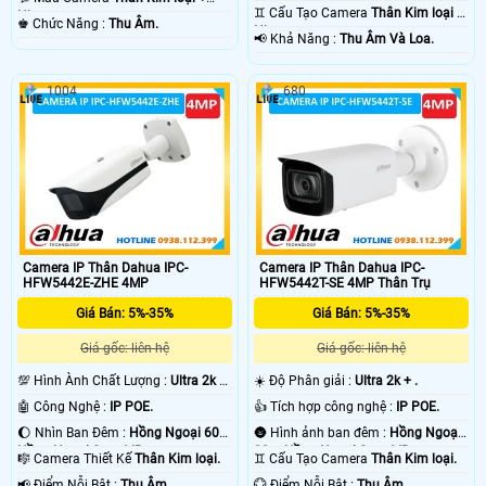
50m Có Màu Ban Ðêm.
♊ Cấu Tạo Camera
Thân Kim loại +
Nhựa.
️♚ Chức Năng :
Thu Âm.
Nhựa.
️📢 Khả Năng :
Thu Âm Và Loa.
1004
680
Camera IP Thân Dahua IPC-
Camera IP Thân Dahua IPC-
HFW5442E-ZHE 4MP
HFW5442T-SE 4MP Thân Trụ
Giá Bán: 5%-35%
Giá Bán: 5%-35%
Giá gốc: liên hệ
Giá gốc: liên hệ
💯 Hình Ành Chất Lượng :
Ultra 2k +
☀️ Độ Phân giải :
Ultra 2k + .
.
🤖️ Công Nghệ :
IP POE.
👍 Tích hợp công nghệ :
IP POE.
🌔 Nhìn Ban Đêm :
Hồng Ngoại 60m
🌚 Hình ảnh ban đêm :
Hồng Ngoại
Hồng Ngoại Smart IR.
80m Hồng Ngoại Smart IR.
🎼️ Camera Thiết Kế
Thân Kim loại.
♊ Cấu Tạo Camera
Thân Kim loại.
️📢 Điểm Nỗi Bật :
Thu Âm.
️💮 Điểm Nỗi Bật :
Thu Âm.