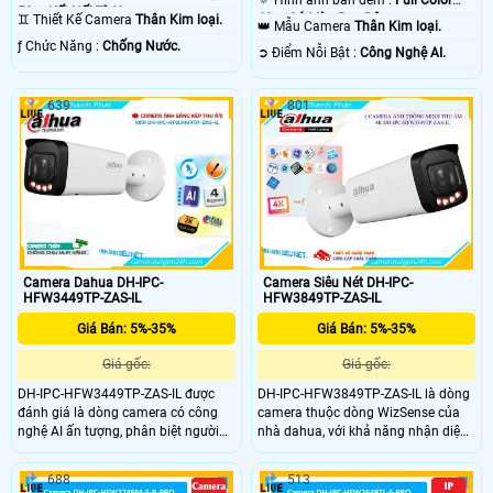
🔅 Hình ảnh ban đêm :
Full Color
50m Kết Nối Từ Xa.
60m Có Màu Ban Ðêm.
♊ Thiết Kế Camera
Thân Kim loại.
👑 Mẫu Camera
Thân Kim loại.
️ƒ Chức Năng :
Chống Nước.
️➲ Điểm Nỗi Bật :
Công Nghệ AI.
639
801
Camera Dahua DH-IPC-
Camera Siêu Nét DH-IPC-
HFW3449TP-ZAS-IL
HFW3849TP-ZAS-IL
Giá Bán: 5%-35%
Giá Bán: 5%-35%
Giá gốc:
Giá gốc:
DH-IPC-HFW3449TP-ZAS-IL được
DH-IPC-HFW3849TP-ZAS-IL là dòng
đánh giá là dòng camera có công
camera thuộc dòng WizSense của
nghệ AI ấn tượng, phân biệt người
nhà dahua, với khả năng nhận diện
và xe và các tính năng ấn tượng
AI tốt, SMD 4.0, nhận diện người và
khác, ống kính có độ phân giải
xe, phát hiện khuôn mặt, ống kinh
688
513
4.0MP hình ảnh sắc nét, chuẩn
có thẻ zoom thay đổi tiêu cự, nhìn