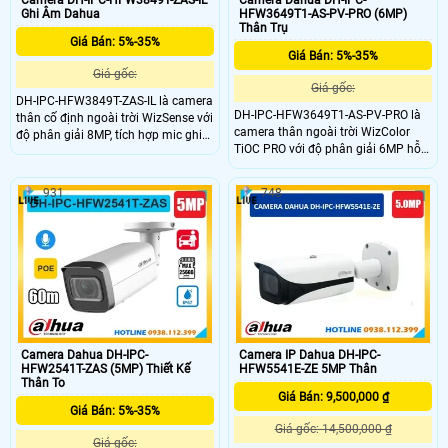
Camera DH-IPC-HFW3849T-ZAS-IL
Camera Dahua DH-IPC-
Ghi Âm Dahua
HFW3649T1-AS-PV-PRO (6MP)
Thân Trụ
Giá Bán: 5%-35%
Giá Bán: 5%-35%
Giá gốc:
Giá gốc:
DH-IPC-HFW3849T-ZAS-IL là camera
DH-IPC-HFW3649T1-AS-PV-PRO là
thân cố định ngoài trời WizSense với
camera thân ngoài trời WizColor
độ phân giải 8MP, tích hợp mic ghi
TiOC PRO với độ phân giải 6MP hỗ
âm và công nghệ đèn kép cho hình
trợ đàm thoại hai chiều và khả năng
ảnh có màu vào ban đêm. Camera
quan sát ban đêm có màu nhờ
hỗ trợ hồng ngoại tầm xa 60m, khe
931
748
hồng ngoại tầm xa 50m. Camera
cắm thẻ nhớ lên đến 512GB và khả
tích hợp công nghệ AI giúp phân
năng phân biệt chính xác giữa
biệt chính xác người và xe có tính
người và xe. Chuẩn chống nước bụi
năng báo động chủ động bằng âm
IP67 và hỗ trợ POE giúp camera
thanh và ánh sáng hỗ trợ khe thẻ
hoạt động bền bỉ trong mọi điều
nhớ lên đến 512GB, chuẩn nén hỗ
kiện thời tiết giá rẻ.
trợ POE và đạt chuẩn chống nước
IP67.
Camera Dahua DH-IPC-
Camera IP Dahua DH-IPC-
HFW2541T-ZAS (5MP) Thiết Kế
HFW5541E-ZE 5MP Thân
Thân To
Giá Bán: 9,500,000 ₫
Giá Bán: 5%-35%
Giá gốc: 14,500,000 ₫
Giá gốc: