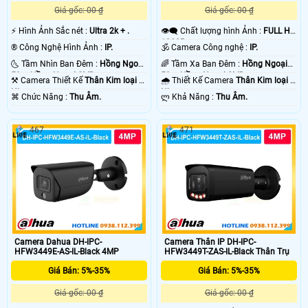
Giá gốc: 00 ₫
Giá gốc: 00 ₫
️⚡ Hình Ảnh Sắc nét :
Ultra 2k + .
👁️‍🗨 Chất lượng hình Ảnh :
FULL HD
1080P .
®️ Công Nghệ Hình Ảnh :
IP.
🕉️ Camera Công nghệ :
IP.
🌜 Tầm Nhìn Ban Đêm :
Hồng Ngoại
🌈 Tầm Xa Ban Đêm :
Hồng Ngoại
50m Hồng Ngoại SMD.
50m Hồng Ngoại SMD.
⚒ Camera Thiết Kế
Thân Kim loại +
🌧️ Thiết Kế Camera
Thân Kim loại +
Nhựa.
Nhựa.
️⌘ Chức Năng :
Thu Âm.
️ლ Khả Năng :
Thu Âm.
467
471
Camera Dahua DH-IPC-
Camera Thân IP DH-IPC-
HFW3449E-AS-IL-Black 4MP
HFW3449T-ZAS-IL-Black Thân Trụ
Giá Bán: 5%-35%
Giá Bán: 5%-35%
Giá gốc: 00 ₫
Giá gốc: 00 ₫