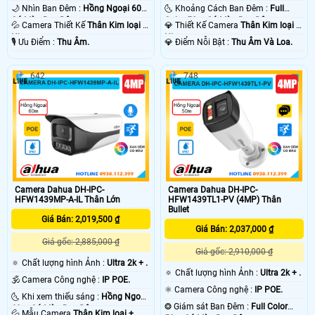
🌙 Nhìn Ban Đêm :
Hồng Ngoại 60m
🌜 Khoảng Cách Ban Đêm :
Full
Có Màu Ban Ðêm.
Color 50m Có Màu Ban Ðêm.
💦 Camera Thiết Kế
Thân Kim loại +
💎 Thiết Kế Camera
Thân Kim loại +
Nhựa.
Nhựa.
️🎙 Ưu Điểm :
Thu Âm.
️💎 Điểm Nỗi Bật :
Thu Âm Và Loa.
642
748
Camera Dahua DH-IPC-
Camera Dahua DH-IPC-
HFW1439MP-A-IL Thân Lớn
HFW1439TL1-PV (4MP) Thân
Bullet
Giá Bán: 2,019,500 ₫
Giá Bán: 2,037,000 ₫
Giá gốc: 2,885,000 ₫
Giá gốc: 2,910,000 ₫
🔅 Chất lượng hình Ảnh :
Ultra 2k + .
🔅 Chất lượng hình Ảnh :
Ultra 2k + .
🕉️ Camera Công nghệ :
IP POE.
⚛️ Camera Công nghệ :
IP POE.
🌜 Khi xem thiếu sáng :
Hồng Ngoại
❂ Giám sát Ban Đêm :
Full Color
60m Có Màu Ban Ðêm.
💦 Mẫu Camera
Thân Kim loại +