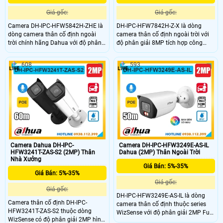
Giá gốc:
Giá gốc:
Camera DH-IPC-HFW5842H-ZHE là
DH-IPC-HFW7842H-Z-X là dòng
dòng camera thân cố định ngoài
camera thân cố định ngoài trời với
trời chính hãng Dahua với độ phân
độ phân giải 8MP tích hợp công
giải cao 8MP, tích hợp mic ghi âm
nghệ hồng ngoại ban đêm lên đến
và khe cắm thẻ nhớ lên đến 1TB.
60m và khe cắm thẻ nhớ hỗ trợ tối
608
593
Camera hỗ trợ hồng ngoại tầm xa
đa 1TB. Camera hỗ trợ đếm người,
60m chuẩn chống nước IP67, kết
nhận diện khuôn mặt thông minh,
nối PoE tiện lợi. Ngoài ra, camera
chuẩn nén POE, đạt tiêu chuẩn
còn có khả năng đếm người, phát
chống nước IP67, phù hợp cho các
hiện khuôn mặt và vật thể thông
khu vực giám sát ngoài trời kèm
minh, phù hợp cho các giải pháp
tính năng quản lý chỗ đỗ xe hiệu
giám sát thông minh.
quả cho các bãi giữ xe thông minh.
Camera Dahua DH-IPC-
Camera DH-IPC-HFW3249E-AS-IL
HFW3241T-ZAS-S2 (2MP) Thân
Dahua (2MP) Thân Ngoài Trời
Nhà Xưởng
Giá Bán: 5%-35%
Giá Bán: 5%-35%
Giá gốc:
Giá gốc:
DH-IPC-HFW3249E-AS-IL là dòng
Camera thân cố định DH-IPC-
camera thân cố định thuộc series
HFW3241T-ZAS-S2 thuộc dòng
WizSense với độ phân giải 2MP Full
WizSense có độ phân giải 2MP hình
HD 1080P, tích hợp mic ghi âm rõ