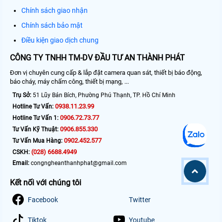
Chính sách giao nhận
Chính sách bảo mật
Điều kiện giao dịch chung
CÔNG TY TNHH TM-DV ĐẦU TƯ AN THÀNH PHÁT
Đơn vị chuyên cung cấp & lắp đặt camera quan sát, thiết bị báo động,
báo cháy, máy chấm công, thiết bị mạng, ...
Trụ Sở:
51 Lũy Bán Bích, Phường Phú Thạnh, TP. Hồ Chí Minh
0938.11.23.99
Hotline Tư Vấn:
0906.72.73.77
Hotline Tư Vấn 1:
0906.855.330
Tư Vấn Kỹ Thuật:
0902.452.577
Tư Vấn Mua Hàng:
(028) 6688.4949
CSKH:
Email:
congngheanthanhphat@gmail.com
Kết nối với chúng tôi
Facebook
Twitter
Tiktok
Youtube