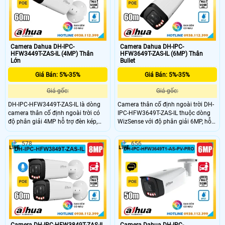
chống nước bụi IP67 và cấp nguồn
năng phân biệt người và xe thông
PoE, camera phù hợp lắp đặt ngoài
minh cùng công nghệ POE giúp lắp
trời, giám sát hiệu quả.
đặt dễ dàng và hiệu quả.
Camera Dahua DH-IPC-
Camera Dahua DH-IPC-
HFW3449T-ZAS-IL (4MP) Thân
HFW3649T-ZAS-IL (6MP) Thân
Lớn
Bullet
Giá Bán: 5%-35%
Giá Bán: 5%-35%
Giá gốc:
Giá gốc:
DH-IPC-HFW3449T-ZAS-IL là dòng
Camera thân cố định ngoài trời DH-
camera thân cố định ngoài trời có
IPC-HFW3649T-ZAS-IL thuộc dòng
độ phân giải 4MP hỗ trợ đèn kép,
WizSense với độ phân giải 6MP, hỗ
ghi âm với mic tích hợp và quan sát
trợ đèn kép và ghi hình có màu ban
ban đêm có màu nhờ hồng ngoại
đêm với tầm hồng ngoại lên đến
578
656
tầm xa 60m. Camera nổi bật với
60m. Camera tích hợp mic ghi âm,
khả năng phân biệt người và xe
khe thẻ nhớ lên tới 512GB, phân biệt
chính xác, hỗ trợ khe thẻ nhớ lên đến
người và xe chính xác, phù hợp
512GB, tích hợp công nghệ POE
giám sát an ninh thông minh.
giúp truyền dữ liệu và nguồn điện
Chuẩn chống nước IP67 và hỗ trợ
qua một cáp mạng với chuẩn chống
cấp nguồn POE giúp lắp đặt linh
nước IP67 hoạt động bền bỉ.
hoạt bền bỉ ngoài trời giá rẻ.