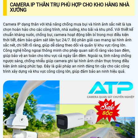
CAMERA IP THÂN TRỤ PHÙ HỢP CHO KHO HÀNG NHÀ
XƯỞNG
Camera IP dạng thân với khả năng chống mưa bụi và hình ảnh sắc nét là lựa
chọn hoàn hảo cho các công trình, nhà xưởng, kho bãi và khu phố. Với thiết kế
chuẩn kháng nước, chống bụi, camera hoạt động bền bỉ trong mọi điều kiện
thời tiết, đảm bảo giám sát liên tục 24/7. Độ phân giải cao mang lại hình ảnh
sắc nét, chi tiết rõ ràng, giúp dễ dàng theo dõi và quản lý khu vực rộng lớn.
Công nghệ hồng ngoại thông minh cho phép quan sát rõ ràng vào ban đêm,
giúp bảo vệ an toàn cho khu vực cả ngày lẫn đêm. Ngoài ra, tính năng chống
ngược sáng, chống nhiễu giúp camera ghi lại hình ảnh chân thực trong điều
kiện ánh sáng phức tạp. Đây là giải pháp an ninh đáng tin cậy cho các công
trình xây dựng và khu vực công cộng lớn, giúp đảm bảo an ninh hiệu quả.