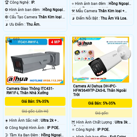
1080P .
🏆 Công Nghệ :
IP.
⭐ Hình ảnh ban đêm :
Hồng Ngoại
60m Hồng Ngoại SMD.
❂ Hình ảnh ban đêm :
Hồng Ngoại
⚒ Mẫu Camera
Thân Kim loại +
50m Hồng Ngoại SMD.
Nhựa.
🕸️ Cấu Tạo Camera
Thân Kim loại +
️📡 Điểm Nỗi Bật :
Thu Âm Và Loa.
Nhựa.
️📡 Ưu Điểm :
Thu Âm.
669
629
Camera AI Dahua DH-IPC-
Camera Giao Thông ITC431-
HFW3649TP-ZAS-IL Thân Ngoài
RW1F-L Thân Nhà Xưởng
Trời
Giá Bán: 5%-35%
Giá Bán: 5%-35%
Giá gốc: Liên Hệ
Giá gốc:
☀️ Hình Ảnh Sắc nét :
Ultra 2k + .
🦉 Hình Ành Chất Lượng :
Ultra 3k +
Sắc Nét .
⚙ Công Nghệ Hình Ảnh :
IP POE.
⚛️ Công Nghệ :
IP POE.
🌛 Tầm Xa Ban Đêm :
Hồng Ngoại