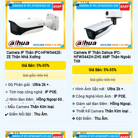
1028
1114
Camera IP Thân IPC-HFW5442E-
Camera IP Thân Dahua IPC-
ZE Thân Nhà Xưởng
HFW5442H-ZHE 4MP Thân Ngoài
Trời
Giá Bán: 5%-35%
Giá Bán: 5%-35%
Giá gốc: liên hệ
Giá gốc: liên hệ
️⚡ Độ Phân giải :
Ultra 2k + .
️⚡ Hình Ảnh Sắc nét :
Ultra 2k + .
⚛️ Tích hợp công nghệ :
IP POE.
®️ Công Nghệ Hình Ảnh :
IP POE.
🌙 Nhìn Ban Đêm :
Hồng Ngoại 60m
❈ Giám sát Ban Đêm :
Hồng Ngoại
Công Nghệ Chuyên Dụng.
↕️ Mẫu Camera
Thân Kim loại.
60m Hồng Ngoại Smart IR.
❄ Thiết Kế Camera
Thân Kim loại +
️✔️ Điểm Nỗi Bật :
Thu Âm.
Nhựa.
️✤ Đặt Điểm :
Thu Âm.
619
602