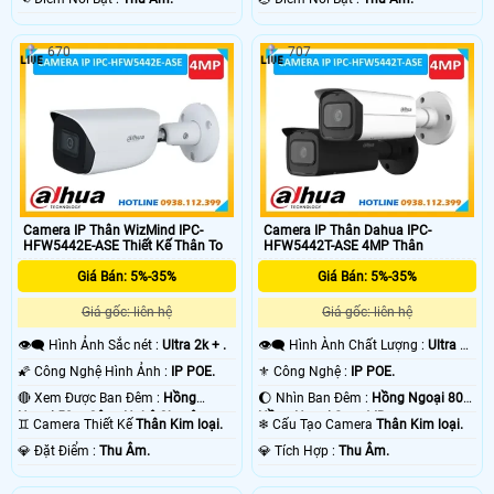
670
707
Camera IP Thân WizMind IPC-
Camera IP Thân Dahua IPC-
HFW5442E-ASE Thiết Kế Thân To
HFW5442T-ASE 4MP Thân
Giá Bán: 5%-35%
Giá Bán: 5%-35%
Giá gốc: liên hệ
Giá gốc: liên hệ
👁️‍🗨 Hình Ảnh Sắc nét :
Ultra 2k + .
👁️‍🗨 Hình Ành Chất Lượng :
Ultra 2k
+ .
🌠 Công Nghệ Hình Ảnh :
IP POE.
⚜️ Công Nghệ :
IP POE.
🔴 Xem Được Ban Đêm :
Hồng
🌔 Nhìn Ban Đêm :
Hồng Ngoại 80m
Ngoại 50m Công Nghệ Chuyên
Hồng Ngoại Smart IR.
♊ Camera Thiết Kế
Thân Kim loại.
❄ Cấu Tạo Camera
Thân Kim loại.
Dụng.
️💎 Đặt Điểm :
Thu Âm.
️💎 Tích Hợp :
Thu Âm.