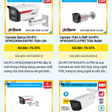
chống nước IP 67, chống và đạp IK
có màu ban đêm khoảng cách 60m,
10, khe thẻ nhớ 512GB, chuẩn nén
có khả năng chống báo động giả
H.265+
Camera Dahua DH-IPC-
Camera Thân 6.0MP DH-IPC-
HFW2249M-S-B-PRO Thân Lớn
HFW2649TL-S-PRO Thân Bullet
Giá Bán: 5%-35%
Giá Bán: 5%-35%
Giá gốc: 3,610,000 ₫
Giá gốc: 4,220,000 ₫
DH-IPC-HFW2249M-S-B-PRO đây là
DH-IPC-HFW2649TL-S-PRO là loại
một trong những dòng camera chất
Camera an ninh tích hợp công nghệ
lượng của nhà dahua với giá thành
POE, trang bị công nghệ AI cấu hình
rẻ kèm theo đấy là chất lượng cao,
chống báo động giả bằng thuật
mang lại khả năng phân biệt người
toán deep learning. Với trang bị
570
669
và xem tích hợp micro giúp thu
Chống Ngược Sáng DWDR, H.265+
được âm thanh cùng với hình ảnh
và công nghệ ánh sáng kép thông
một cách dễ dàng
minh, camera cung cấp hình ảnh rõ
nét hơn, tải hình ảnh nhanh hơn và
chất lượng tốt mọi lúc.