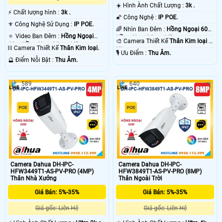
☀️ Hình Ành Chất Lượng :
3k .
️⚡ Chất lượng hình :
3k .
🌠 Công Nghệ :
IP POE.
⚜️ Công Nghệ Sử Dụng :
IP POE.
🌈 Nhìn Ban Đêm :
Hồng Ngoại 60m
🔅 Video Ban Đêm :
Hồng Ngoại
Hồng Ngoại Smart IR.
🎨 Camera Thiết Kế
Thân Kim loại +
60m Hồng Ngoại Smart IR.
⛓ Camera Thiết Kế
Thân Kim loại.
Nhựa.
️🎙 Ưu Điểm :
Thu Âm.
️🔮 Điểm Nỗi Bật :
Thu Âm.
589
640
Camera Dahua DH-IPC-
Camera Dahua DH-IPC-
HFW3449T1-AS-PV-PRO (4MP)
HFW3849T1-AS-PV-PRO (8MP)
Thân Nhà Xưởng
Thân Ngoài Trời
Giá Bán: 5%-35%
Giá Bán: 5%-35%
Giá gốc: Liên Hệ
Giá gốc: Liên Hệ