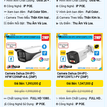
️⚡ Hình Ành Chất Lượng :
Ultra 2k + .
☀️ Hình Ành Chất Lượng :
Ultra 4k
👍🏾 .
®️ Công Nghệ :
IP POE.
⚙ Công Nghệ :
IP POE.
🔦 Xem ban đêm :
Full Color 50m
💡 Hình ảnh ban đêm :
Full Color
Có Màu Ban Ðêm.
50m Có Màu Ban Ðêm.
↕️ Camera Theo Mẫu
Thân Kim loại
🕉️ Camera Theo Mẫu
Thân Kim loại
+ Nhựa.
+ Nhựa.
️🆑 Điểm Nỗi Bật :
Thu Âm Và Loa.
️💫 Ưu Điểm :
Thu Âm Và Loa.
584
789
Camera Dahua DH-IPC-
Camera Dahua DH-IPC-
HFW1239MP-A-IL (2MP)
HFW1239TL1-PV (2MP)
Giá Bán: 1,393,000 ₫
Giá Bán: 1,547,000 ₫
Giá gốc: 1,990,000 ₫
Giá gốc: 2,210,000 ₫
️👀 Chất lượng hình :
FULL HD 1080P
✨ Hình Ành Chất Lượng :
FULL HD
.
1080P .
🕉️ Công Nghệ Sử Dụng :
IP POE.
®️ Công Nghệ :
IP POE.