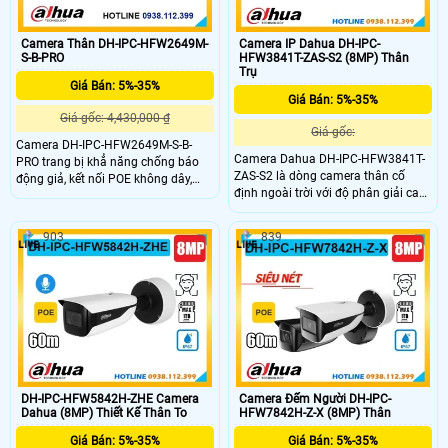
Camera Thân DH-IPC-HFW2649M-
Camera IP Dahua DH-IPC-
S-B-PRO
HFW3841T-ZAS-S2 (8MP) Thân
Trụ
Giá Bán: 5%-35%
Giá Bán: 5%-35%
Giá gốc: 4,430,000 ₫
Giá gốc:
Camera DH-IPC-HFW2649M-S-B-
Camera Dahua DH-IPC-HFW3841T-
PRO trang bị khẳ năng chống báo
ZAS-S2 là dòng camera thân cố
động giả, kết nối POE không dây,
định ngoài trời với độ phân giải cao
hình ảnh 6.0 MP chất lượng cao.
8MP, tích hợp micro ghi âm và hồng
Camera có khả năng quan sát ban
ngoại ban đêm lên đến 60m.
đêm full color trong khoảng cách
903
839
Camera hỗ trợ khe cắm thẻ nhớ
50m, tích hợp công nghệ SMD PLUS
dung lượng tối đa 256GB, chuẩn
và AI thông minh. Dễ dàng nâng
chống nước IP67 và công nghệ POE
cấp hệ thống và chống ngược sáng
tiện lợi. Đặc biệt, camera có khả
DWDR.
năng phân biệt chính xác người và
xe giúp nâng cao hiệu quả giám sát
an ninh giá rẻ.
DH-IPC-HFW5842H-ZHE Camera
Camera Đếm Người DH-IPC-
Dahua (8MP) Thiết Kế Thân To
HFW7842H-Z-X (8MP) Thân
Giá Bán: 5%-35%
Giá Bán: 5%-35%