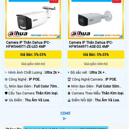
Camera IP Thân Dahua IPC-
Camera IP Thân Dahua IPC-
HFW5449T1-ZE-LED 4MP
HFW5449T1-ASE-D2 4MP
Giá Bán: 5%-35%
Giá Bán: 5%-35%
Giá gốc: liên hệ
Giá gốc: liên hệ
✨ Hình Ành Chất Lượng :
Ultra 2k + .
️⚡ Độ sắc nét :
Ultra 2k + .
⚙ Công Nghệ :
IP POE.
🏆 Công Nghệ Camera :
IP POE.
🌜 Nhìn Ban Đêm :
Full Color 70m
❃ Nhìn Ban Đêm :
Full Color 50m
Có Màu Ban Ðêm.
Có Màu Ban Ðêm.
🛡 Cấu Tạo Camera
Thân Kim loại.
🐜 Camera Theo Mẫu
Thân Kim loại.
️💎 Ưu Điểm :
Thu Âm Và Loa.
️🔮 Điểm Nỗi Bật :
Thu Âm Và Loa.
1
2
3
4
5
⫸