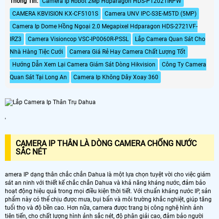
Thông Tin:
Camera Ip Robot 2Mp Hdparagon HDS-PT2021IRPW
CAMERA KBVISION KX-CF5101S
Camera UNV IPC-S3E-M5TD (5MP)
Camera Ip Dome Hồng Ngoại 2.0 Megapixel Hdparagon HDS-2721VF-
IRZ3
Camera Visioncop VSC-IP0060R-PSSL
Lắp Camera Quan Sát Cho
Nhà Hàng Tiệc Cưới
Camera Giá Rẻ Hay Camera Chất Lượng Tốt
Hướng Dẫn Xem Lại Camera Giám Sát Dòng Hikvision
Công Ty Camera
Quan Sát Tại Long An
Camera Ip Không Dây Xoay 360
'
CAMERA IP THÂN LÀ DÒNG CAMERA CHỐNG NƯỚC
SẮC NÉT
amera IP dạng thân chắc chắn Dahua là một lựa chọn tuyệt vời cho việc giám
sát an ninh với thiết kế chắc chắn Dahua và khả năng kháng nước, đảm bảo
hoạt động hiệu quả trong mọi điều kiện thời tiết. Với chuẩn kháng nước IP, sản
phẩm này có thể chịu được mưa, bụi bẩn và môi trường khắc nghiệt, giúp tăng
tuổi thọ và độ bền cao. Hơn nữa, camera được trang bị công nghệ hình ảnh
tiên tiến, cho chất lượng hình ảnh sắc nét, độ phân giải cao, đảm bảo người