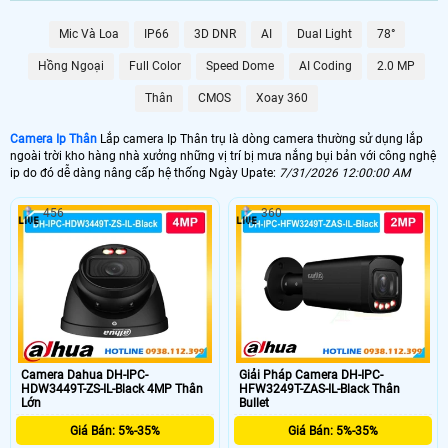
Mic Và Loa
IP66
3D DNR
AI
Dual Light
78°
Hồng Ngoại
Full Color
Speed Dome
AI Coding
2.0 MP
Thân
CMOS
Xoay 360
'
Camera Ip Thân
Lắp camera Ip Thân trụ là dòng camera thường sử dụng lắp
ngoài trời kho hàng nhà xưởng những vị trí bị mưa nắng bụi bản với công nghệ
ip do đó dễ dàng nâng cấp hệ thống Ngày Upate:
7/31/2026 12:00:00 AM
456
360
Camera Dahua DH-IPC-
Giải Pháp Camera DH-IPC-
HDW3449T-ZS-IL-Black 4MP Thân
HFW3249T-ZAS-IL-Black Thân
Lớn
Bullet
Giá Bán: 5%-35%
Giá Bán: 5%-35%