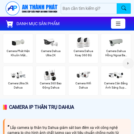
DANH MỤC SẢN PHẨM
Camera Phát Hiện
Camera Dahua
Camera Dahua
Camera Dahua
Khuôn Mặt
Ultra 2K
Xoay 360 Độ
Hồng Ngoại Ban
Dahua
Đêm
Camera Ultra 3k
Camera 360 Bao
Camera Wifi
Camera Cân Bằng
Dahua
Động Dahua
Dahua
Ánh Sáng Super
Adapt
CAMERA IP THÂN TRỤ DAHUA
Lắp camera ip thân trụ Dahua giám sát ban đêm xa với công nghệ
camera Ip cho hình ảnh chất lượng cao với tiêu chuẩn chống nước từ