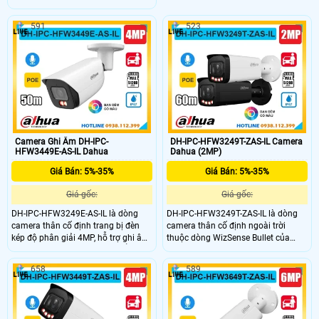
ảnh sắc nét Full HD 1080P, tích hợp
nét. Camera hỗ trợ đèn kép cho hình
mic ghi âm và hồng ngoại ban đêm
ảnh có màu ban đêm tầm nhìn
591
523
lên đến 60m. Camera hỗ trợ khe thẻ
hồng ngoại lên đến 50m và khả
nhớ lên đến 256GB, khả năng phân
năng nhận diện chính xác người và
biệt người và xe chính xác, giúp tăng
xe. Camera có khe thẻ nhớ tối đa
hiệu quả giám sát. Hỗ trợ PoE,
512GB, chuẩn chống nước IP67 và
chuẩn IP67 chống bụi nước, phù
hỗ trợ cấp nguồn qua POE tiện lợi
hợp lắp đặt cả trong nhà lẫn ngoài
giá rẻ phù hợp cho mọi nhà.
trời.
Camera Ghi Âm DH-IPC-
DH-IPC-HFW3249T-ZAS-IL Camera
HFW3449E-AS-IL Dahua
Dahua (2MP)
Giá Bán: 5%-35%
Giá Bán: 5%-35%
Giá gốc:
Giá gốc:
DH-IPC-HFW3249E-AS-IL là dòng
DH-IPC-HFW3249T-ZAS-IL là dòng
camera thân cố định trang bị đèn
camera thân cố định ngoài trời
kép độ phân giải 4MP, hỗ trợ ghi âm
thuộc dòng WizSense Bullet của
với micro tích hợp. Camera nổi bật
Dahua, độ phân giải 2MP sắc nét và
với khả năng quan sát ban đêm có
tích hợp mic ghi âm và khe thẻ nhớ
658
589
màu, tầm xa hồng ngoại lên đến
lên đến 512GB. Camera hỗ trợ đèn
50m, khe cắm thẻ nhớ lên đến
kép cho hình ảnh có màu ban đêm,
512GB và công nghệ AI phân biệt
tầm nhìn hồng ngoại lên đến 60m,
chính xác người và xe. Hỗ trợ chuẩn
chuẩn chống nước IP67 bền bỉ. Tính