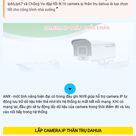
Ip66,ip67 và Chống Va đập tốt IK10 camera ip thân trụ dahua là lựa chọn
tốt cho công trình nhà xưởng
ANR - một tính năng hiện đại có trong đầu ghi NVR giúp hỗ trợ camera IP tự
động lưu trữ dữ liệu trên thẻ nhớ khi hệ thống bị mất kết nối mạng. KHi có
mạng lại, đầu ghi sẽ tự động lấy dữ liệu của camera trong thời điểm đó và lưu
vào nối tiếp trong hệ thống
LẮP CAMERA IP THÂN TRỤ DAHUA