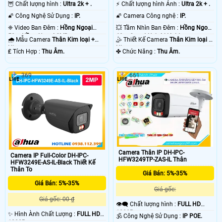
🦉 Chất lượng hình :
Ultra 2k + .
️⚡ Chất lượng hình Ảnh :
Ultra 2k + .
🌠 Công Nghệ Sử Dụng :
IP.
🌠 Camera Công nghệ :
IP.
❈ Video Ban Đêm :
Hồng Ngoại
💥 Tầm Nhìn Ban Đêm :
Hồng Ngoại
50m Hồng Ngoại SMD.
60m Smart Hybrid Light.
🌧️ Mẫu Camera
Thân Kim loại +
🤹 Thiết Kế Camera
Thân Kim loại +
Nhựa.
Nhựa.
️₤ Tích Hợp :
Thu Âm.
️✤ Chức Năng :
Thu Âm.
369
661
Camera Thân IP DH-IPC-
Camera IP Full-Color DH-IPC-
HFW3249TP-ZAS-IL Thân
HFW3249E-AS-IL-Black Thiết Kế
Thân To
Giá Bán: 5%-35%
Giá Bán: 5%-35%
Giá gốc:
Giá gốc: 00 ₫
👁️‍🗨 Chất lượng hình :
FULL HD
1080P .
✨ Hình Ành Chất Lượng :
FULL HD
🕉️ Công Nghệ Sử Dụng :
IP POE.