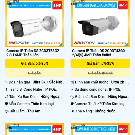
576
452
Camera IP Thân DS-2CD3T63G2-
Camera IP Thân DS-2CD3T43G0-
2ISU 6MP Thân Lớn
2/4I(S) 4MP Thân Bullet
Giá Bán: 5%-35%
Giá Bán: 5%-35%
Giá gốc:
Giá gốc: liên hệ
✨ Độ Phân giải :
Ultra 3k + Sắc Nét .
🦉 Hình ảnh chất lượng :
Ultra 2k + .
⚜️ Trang Bị Công Nghệ :
IP POE.
⚜️ Sử dụng công nghệ :
IP POE.
🌙 Tầm Xa Ban Đêm :
Hồng Ngoại
🌜 Giám sát Ban Đêm :
Hồng Ngoại
60m ONVIF.
60m ONVIF.
🛡 Mẫu Camera
Thân Kim loại.
🛡 Camera Thiết Kế
Thân Kim loại.
️ლ Đặt Điểm :
Thu Âm.
️🔈 Khả Năng :
Chống Nước.
712
499