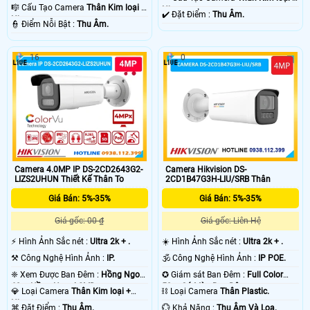
80m Hồng Ngoại SMD.
🎼️ Cấu Tạo Camera
Thân Kim loại +
Nhựa.
️✔️ Đặt Điểm :
Thu Âm.
Nhựa.
️👮 Điểm Nỗi Bật :
Thu Âm.
16
0
Camera 4.0MP IP DS-2CD2643G2-
Camera Hikvision DS-
LIZS2UHUN Thiết Kế Thân To
2CD1B47G3H-LIU/SRB Thân
Giá Bán: 5%-35%
Giá Bán: 5%-35%
Giá gốc: 00 ₫
Giá gốc: Liên Hệ
️⚡ Hình Ảnh Sắc nét :
Ultra 2k + .
☀️ Hình Ảnh Sắc nét :
Ultra 2k + .
⚒ Công Nghệ Hình Ảnh :
IP.
🕉️ Công Nghệ Hình Ảnh :
IP POE.
❈ Xem Được Ban Đêm :
Hồng Ngoại
✪ Giám sát Ban Đêm :
Full Color
60m Hồng Ngoại SMD.
50m Có Màu Ban Ðêm.
💎 Loại Camera
Thân Kim loại +
⛓ Loại Camera
Thân Plastic.
Nhựa.
️⌘ Đặt Điểm :
Thu Âm.
️💮 Khả Năng :
Thu Âm Và Loa.