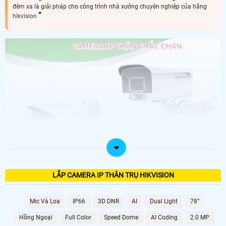
đêm xa là giải pháp cho công trình nhà xưởng chuyên nghiệp của hãng
hikvision
LẮP CAMERA IP THÂN TRỤ HIKVISION
Mic Và Loa
IP66
3D DNR
AI
Dual Light
78°
Hồng Ngoại
Full Color
Speed Dome
AI Coding
2.0 MP