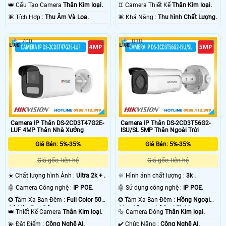
60m Công nghệ DarkFighter.
50m Có Màu Ban Ðêm.
👑 Cấu Tạo Camera
Thân Kim loại.
♊ Camera Thiết Kế
Thân Kim loại.
️⌘ Tích Hợp :
Thu Âm Và Loa.
️⌘ Khả Năng :
Thu hình Chất Lượng.
700
838
Camera IP Thân DS-2CD3T47G2E-
Camera IP Thân DS-2CD3T56G2-
LUF 4MP Thân Nhà Xưởng
ISU/SL 5MP Thân Ngoài Trời
Giá Bán: 5%-35%
Giá Bán: 5%-35%
Giá gốc: liên hệ
Giá gốc: liên hệ
☀️ Chất lượng hình Ảnh :
Ultra 2k + .
🔆 Hình ảnh chất lượng :
3k .
🤖️ Camera Công nghệ :
IP POE.
🤖️ Sử dụng công nghệ :
IP POE.
✪ Tầm Xa Ban Đêm :
Full Color 50m
✪ Tầm Xa Ban Đêm :
Hồng Ngoại
Có Màu Ban Ðêm.
60m Công nghệ DarkFighter.
👑 Thiết Kế Camera
Thân Kim loại.
🔩 Camera Dòng
Thân Kim loại.
️💫 Đặt Điểm :
Công Nghệ AI.
️✔️ Chức Năng :
Công Nghệ AI.