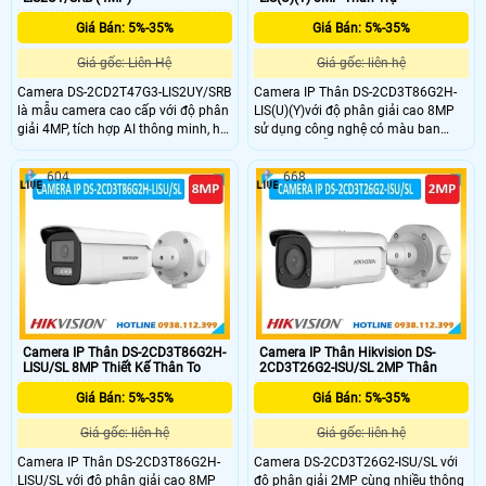
Giá Bán: 5%-35%
Giá Bán: 5%-35%
Giá gốc: Liên Hệ
Giá gốc: liên hệ
Camera DS-2CD2T47G3-LIS2UY/SRB
Camera IP Thân DS-2CD3T86G2H-
là mẫu camera cao cấp với độ phân
LIS(U)(Y)với độ phân giải cao 8MP
giải 4MP, tích hợp AI thông minh, hỗ
sử dụng công nghệ có màu ban
trợ phân biệt người & phương tiện,
đêm 24/7 hỗ trợ đèn kép xa
Face Capture. Micro kép đàm thoại
60m,chuẩn nén H.265,cùng chức
604
668
2 chiều, loa và đèn cảnh báo xanh
năng chóng ngược sáng WDR cho
đỏ (SRB), hỗ trợ thẻ nhớ lên tới
hình ảnh rõ nét,chuẩn IP67,hỗ trợ
512GB, đạt chuẩn IP67 và NEMA 4X
thẻ nhớ SD 512GB.Vỏ kim loại là sự
phù hợp lắp đặt ngoài trời khắc
lựa chọn hoàn hảo cho bạn,phân
nghiệt.
loại mục tiêu con người và phương
tiện.Tích hợp micro ghi âm thanh.
Camera IP Thân DS-2CD3T86G2H-
Camera IP Thân Hikvision DS-
LISU/SL 8MP Thiết Kế Thân To
2CD3T26G2-ISU/SL 2MP Thân
Giá Bán: 5%-35%
Giá Bán: 5%-35%
Giá gốc: liên hệ
Giá gốc: liên hệ
Camera IP Thân DS-2CD3T86G2H-
Camera DS-2CD3T26G2-ISU/SL với
LISU/SL với độ phân giải cao 8MP
độ phân giải 2MP cùng nhiều thông