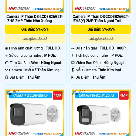
Camera IP Thân DS-2CD3B26G2T-
Camera IP Thân DS-2CD3B26G2T-
IZHS 2MP Thân Nhà Xưởng
IZHS(Y) 2MP Thân Ngoài Trời
Giá Bán: 5%-35%
Giá Bán: 5%-35%
Giá gốc: liên hệ
Giá gốc: liên hệ
☀️ Hình ảnh chất lượng :
FULL HD
️👀 Độ Phân giải :
FULL HD 1080P .
1080P .
⚛️ Sử dụng công nghệ :
IP POE.
⚜️ Tích hợp công nghệ :
IP POE.
🌔 Tầm Xa Ban Đêm :
Hồng Ngoại
💥 Video Ban Đêm :
Hồng Ngoại
60m Công nghệ DarkFighter.
60m Công nghệ DarkFighter.
⚒ Camera Thiết Kế
Thân Kim loại.
🗜️ Mẫu Camera
Thân Kim loại.
️💮 Đặt Điểm :
Thu Âm.
️💫 Ưu Điểm :
Thu Âm.
503
882