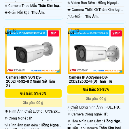
❈ Video Ban Đêm :
Hồng Ngoại
60m Hồng Ngoại SMD.
❄ Camera Theo Mẫu
Thân Kim loại
80m Hồng Ngoại SMD.
👑 Camera Thiết Kế
Thân Kim loại +
+ Nhựa.
️✤ Điểm Nỗi Bật :
Thu Âm.
Nhựa.
️ƒ Ưu Điểm :
Thu Âm.
10
12
Camera HIKVISON DS-
Camera IP AcuSense DS-
2CD2T46G2-4I C Giám Sát Tầm
2CD2T26G2-4I (D) Thân Trụ
Xa
Giá Bán: 5%-35%
Giá Bán: 5%-35%
Giá gốc: 00 ₫
Giá gốc: 00 ₫
️⚡ Chất lượng hình Ảnh :
FULL HD
👁 Hình Ành Chất Lượng :
Ultra 2k +
1080P .
⚛️ Camera Công nghệ :
IP.
.
⚙ Công Nghệ :
IP.
❈ Tầm Nhìn Ban Đêm :
Hồng Ngoại
💡 Hình ảnh ban đêm :
Hồng Ngoại
80m Hồng Ngoại SMD.
👑 Cấu Tạo Camera
Thân Kim loại +