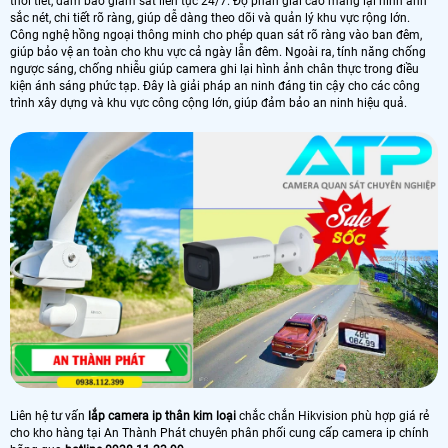
thời tiết, đảm bảo giám sát liên tục 24/7. Độ phân giải cao mang lại hình ảnh
sắc nét, chi tiết rõ ràng, giúp dễ dàng theo dõi và quản lý khu vực rộng lớn.
Công nghệ hồng ngoại thông minh cho phép quan sát rõ ràng vào ban đêm,
giúp bảo vệ an toàn cho khu vực cả ngày lẫn đêm. Ngoài ra, tính năng chống
ngược sáng, chống nhiễu giúp camera ghi lại hình ảnh chân thực trong điều
kiện ánh sáng phức tạp. Đây là giải pháp an ninh đáng tin cậy cho các công
trình xây dựng và khu vực công cộng lớn, giúp đảm bảo an ninh hiệu quả.
Liên hệ tư vấn
lắp camera ip thân kim loại
chắc chắn Hikvision phù hợp giá rẻ
cho kho hàng tại An Thành Phát chuyên phân phối cung cấp camera ip chính