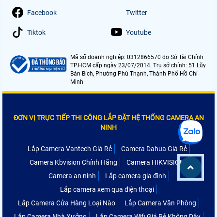
Facebook
Twitter
Tiktok
Youtube
Mã số doanh nghiệp: 0312866570 do Sở Tài Chính
TP.HCM cấp ngày 23/07/2014. Trụ sở chính: 51 Lũy
Bán Bích, Phường Phú Thạnh, Thành Phố Hồ Chí
Minh
ĐƠN VỊ TRỰC TIẾP THI CÔNG LẮP ĐẶT HỆ THỐNG CAMERA AN
NINH
Lắp Camera Vantech Giá Rẻ
Camera Dahua Giá Rẻ
Camera Kbvision Chính Hãng
Camera HIKVISION
Camera an ninh
Lắp camera gia đình
Lắp camera xem qua điện thoại
Lắp Camera Cửa Hàng Loại Nào
Lắp Camera Văn Phòng
Lắp Camera Nhà Xưởng
Lắp Camera Wifi Giá Rẻ Không Dây