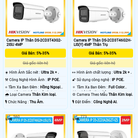
Camera IP Thân DS-2CD3T43G2-
Camera IP Thân DS-2CD3T46G2H-
2ISU 4MP
LIS(Y) 4MP Thân Trụ
Giá Bán: 5%-35%
Giá Bán: 5%-35%
Giá gốc: liên hệ
Giá gốc: liên hệ
☀️ Hình Ảnh Sắc nét :
Ultra 2k + .
️👀 Hình ảnh chất lượng :
Ultra 2k + .
⚒ Công Nghệ Hình Ảnh :
IP POE.
🌠 Sử dụng công nghệ :
IP POE.
⭐ Tầm Xa Ban Đêm :
Hồng Ngoại
🔅 Tầm Xa Ban Đêm :
Full Color
60m Công Nghệ Chuyên Dụng.
60m Có Màu Ban Ðêm.
🌧️ Loại Camera
Thân Kim loại.
💢 Camera Theo Mẫu
Thân Kim loại.
️🎙 Chức Năng :
Thu Âm.
️🎙 Đặt Điểm :
Công Nghệ AI.
560
773