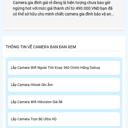
Camera gia đình giá rẻ đang là hiện tượng chưa bao giờ
ngừng hot với mức giá thành chỉ từ 490.000 VND bạn đã
có thể sở hữu cho mình chiếc camera gia đình bảo vệ an
ninh và bảo vệ người thân của mình 1 cách hiệu quả nhất
giám sát từ xa qua các thiết bị thông minh như
Smartphone, máy tính, . .
THÔNG TIN VỀ CAMERA BẠN ĐAN XEM
Lắp Camera Wifi Ngoài Trời Xoay 360 Chính Hãng Dahua
Lắp Camera Hilook Ghi Âm
Lắp Camera Wifi Hikvision Giá Rẻ
Lắp Camera Trọn Bộ Ultra HD