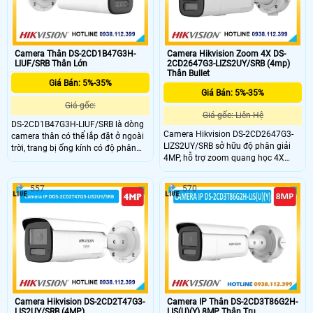
Camera Thân DS-2CD1B47G3H-
Camera Hikvision Zoom 4X DS-
LIUF/SRB Thân Lớn
2CD2647G3-LIZS2UY/SRB (4mp)
Thân Bullet
Giá Bán: 5%-35%
Giá Bán: 5%-35%
Giá gốc:
Giá gốc: Liên Hệ
DS-2CD1B47G3H-LIUF/SRB là dòng
Camera Hikvision DS-2CD2647G3-
camera thân có thể lắp đặt ở ngoài
LIZS2UY/SRB sở hữu độ phân giải
trời, trang bị ống kính có độ phân
4MP, hỗ trợ zoom quang học 4X
giải 4.0MP cho ra hình ảnh sắc nét,
(2.8mm - 12mm) giúp thu phóng
tích hợp micro và loa giúp đàm
hình ảnh ở khoảng cách xa hiệu
thoại 2 chiều, trang bị khả năng
557
570
quả. Camera cũng được trang bị
phát hiện chuyển động, phân loại
công nghệ AI thông minh nhận diện
người và xe, chuẩn chống nước IP
người, phương tiện, Face Capture và
67
tính năng tìm kiếm AcuSearch.
Camera Hikvision DS-2CD2T47G3-
Camera IP Thân DS-2CD3T86G2H-
LIS2UY/SRB (4MP)
LIS(U)(Y) 8MP Thân Trụ