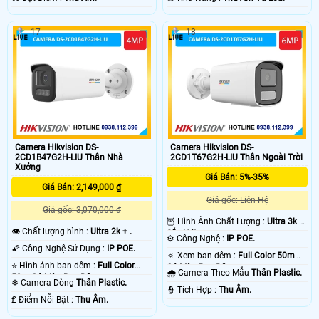
17
18
Camera Hikvision DS-
Camera Hikvision DS-
2CD1B47G2H-LIU Thân Nhà
2CD1T67G2H-LIU Thân Ngoài Trời
Xưởng
Giá Bán: 5%-35%
Giá Bán: 2,149,000 ₫
Giá gốc: Liên Hệ
Giá gốc: 3,070,000 ₫
🦉 Hình Ành Chất Lượng :
Ultra 3k +
👁 Chất lượng hình :
Ultra 2k + .
Sắc Nét .
⚙ Công Nghệ :
IP POE.
🌠 Công Nghệ Sử Dụng :
IP POE.
🔅 Xem ban đêm :
Full Color 50m
⭐ Hình ảnh ban đêm :
Full Color
Có Màu Ban Ðêm.
🌧️ Camera Theo Mẫu
Thân Plastic.
50m Có Màu Ban Ðêm.
❄ Camera Dòng
Thân Plastic.
️👮 Tích Hợp :
Thu Âm.
️₤ Điểm Nỗi Bật :
Thu Âm.