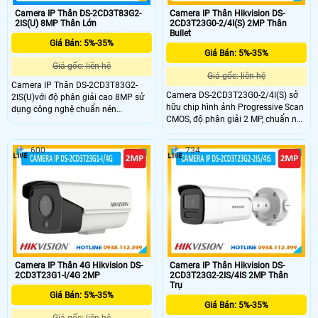
Camera IP Thân DS-2CD3T83G2-
Camera IP Thân Hikvision DS-
2IS(U) 8MP Thân Lớn
2CD3T23G0-2/4I(S) 2MP Thân
Bullet
Giá Bán: 5%-35%
Giá Bán: 5%-35%
Giá gốc: liên hệ
Giá gốc: liên hệ
Camera IP Thân DS-2CD3T83G2-
Camera DS-2CD3T23G0-2/4I(S) sở
2IS(U)với độ phân giải cao 8MP sử
hữu chip hình ảnh Progressive Scan
dụng công nghệ chuẩn nén
CMOS, độ phân giải 2 MP, chuẩn nén
H.265,cùng chức năng chóng ngược
H.265+ giúp tiết kiệm băng thông
sáng WDR,hồng ngoại xa
nhưng vẫn bảo đảm chất lượng
60m,chuẩn IP67,hỗ trợ thẻ nhớ SD
600
734
hình ảnh. Ngoài ra hồng ngoại 60m,
512GB,phân loại mục tiêu con người
chuẩn chống nước IP67 kết hợp
và phương tiện,micrô tích hợp.Vỏ
cùng công nghệ IP POE tiên tiến dễ
kim loại là sự lựa chọn hoàn hảo
dàng lắp đặt và sử dụng được ở
cho bạn.
nhiều nhu cầu giám sát khác nhau.
Camera IP Thân 4G Hikvision DS-
Camera IP Thân Hikvision DS-
2CD3T23G1-I/4G 2MP
2CD3T23G2-2IS/4IS 2MP Thân
Trụ
Giá Bán: 5%-35%
Giá Bán: 5%-35%