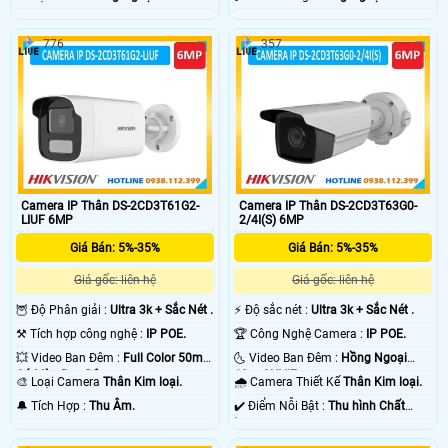
776
357
Camera IP Thân DS-2CD3T61G2-
Camera IP Thân DS-2CD3T63G0-
LIUF 6MP
2/4I(S) 6MP
Giá Bán: 5%-35%
Giá Bán: 5%-35%
Giá gốc: liên hệ
Giá gốc: liên hệ
🦉 Độ Phân giải :
Ultra 3k + Sắc Nét .
️⚡ Độ sắc nét :
Ultra 3k + Sắc Nét .
⚒ Tích hợp công nghệ :
IP POE.
🏆 Công Nghệ Camera :
IP POE.
💥 Video Ban Đêm :
Full Color 50m
🌜 Video Ban Đêm :
Hồng Ngoại
Có Màu Ban Ðêm.
60m ONVIF.
🎨 Loại Camera
Thân Kim loại.
🌧️ Camera Thiết Kế
Thân Kim loại.
️🔔 Tích Hợp :
Thu Âm.
️✔️ Điểm Nỗi Bật :
Thu hình Chất
Lượng.