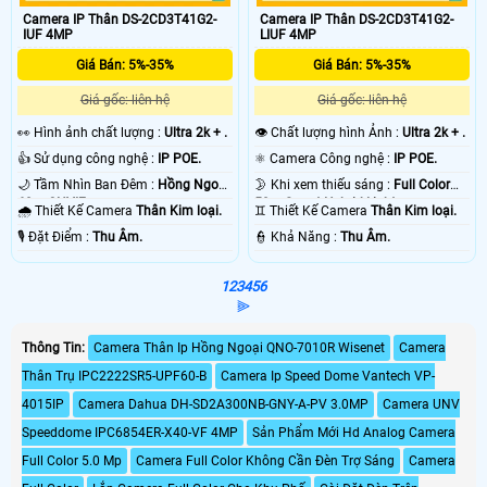
Camera IP Thân DS-2CD3T41G2-
Camera IP Thân DS-2CD3T41G2-
IUF 4MP
LIUF 4MP
Giá Bán: 5%-35%
Giá Bán: 5%-35%
Giá gốc: liên hệ
Giá gốc: liên hệ
️👀 Hình ảnh chất lượng :
Ultra 2k + .
👁 Chất lượng hình Ảnh :
Ultra 2k + .
👍 Sử dụng công nghệ :
IP POE.
⚛️ Camera Công nghệ :
IP POE.
🌙 Tầm Nhìn Ban Đêm :
Hồng Ngoại
🌛 Khi xem thiếu sáng :
Full Color
60m ONVIF.
50m Smart Hybrid Light.
🌧️ Thiết Kế Camera
Thân Kim loại.
♊ Thiết Kế Camera
Thân Kim loại.
️🎙 Đặt Điểm :
Thu Âm.
️👮 Khả Năng :
Thu Âm.
1
2
3
4
5
6
⫸
Thông Tin:
Camera Thân Ip Hồng Ngoại QNO-7010R Wisenet
Camera
Thân Trụ IPC2222SR5-UPF60-B
Camera Ip Speed Dome Vantech VP-
4015IP
Camera Dahua DH-SD2A300NB-GNY-A-PV 3.0MP
Camera UNV
Speeddome IPC6854ER-X40-VF 4MP
Sản Phẩm Mới Hd Analog Camera
Full Color 5.0 Mp
Camera Full Color Không Cần Đèn Trợ Sáng
Camera