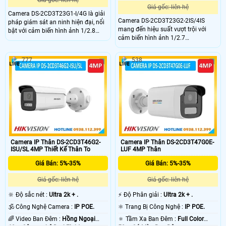
Giá gốc: liên hệ
Giá gốc: liên hệ
Camera DS-2CD3T23G1-I/4G là giải
Camera DS-2CD3T23G2-2IS/4IS
pháp giám sát an ninh hiện đại, nổi
mang đến hiệu suất vượt trội với
bật với cảm biến hình ảnh 1/2.8
cảm biến hình ảnh 1/2.7
Progressive Scan CMOS và độ phân
Progressive Scan CMOS và độ phân
giải 2 MP. Camera hỗ trợ kết nối
giải 2 MP. Hỗ trợ hồng ngoại ban
không dây 4G sử dụng SIM 4G
777
538
đêm kết hợp phân biệt chính xác
mang đến sự linh hoạt trong truyền
người và vật từ đó hạn chế tình
tải dữ liệu mà không cần phụ thuộc
trạng báo động ảo so với những
vào mạng cáp truyền thống.
dòng camera phổ thông khác.
Camera IP Thân DS-2CD3T46G2-
Camera IP Thân DS-2CD3T47G0E-
ISU/SL 4MP Thiết Kế Thân To
LUF 4MP Thân
Giá Bán: 5%-35%
Giá Bán: 5%-35%
Giá gốc: liên hệ
Giá gốc: liên hệ
🔆 Độ sắc nét :
Ultra 2k + .
️⚡ Độ Phân giải :
Ultra 2k + .
🕉️ Công Nghệ Camera :
IP POE.
⚛️ Trang Bị Công Nghệ :
IP POE.
🌈 Video Ban Đêm :
Hồng Ngoại
🔅 Tầm Xa Ban Đêm :
Full Color