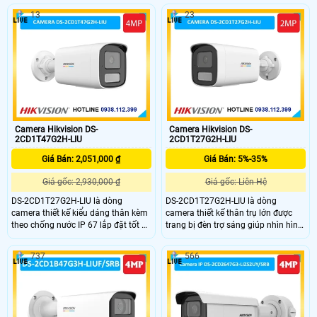
13
23
Camera Hikvision DS-
Camera Hikvision DS-
2CD1T47G2H-LIU
2CD1T27G2H-LIU
Giá Bán: 2,051,000 ₫
Giá Bán: 5%-35%
Giá gốc: 2,930,000 ₫
Giá gốc: Liên Hệ
DS-2CD1T27G2H-LIU là dòng
DS-2CD1T27G2H-LIU là dòng
camera thiết kế kiểu dáng thân kèm
camera thiết kế thân trụ lớn được
theo chống nước IP 67 lắp đặt tốt ở
trang bị đèn trợ sáng giúp nhìn hình
ngoài trời, ống kính có độ phân giải
ảnh có màu vào ban đêm với
4.0MP, trang bị đèn ánh sáng trắng
khoảng cách 50m, trang bị chống
737
566
với khoảng cách 50m, kèm theo đấy
ngược sáng DWDR, tích hợp thêm
chuẩn nén H.265+ tiết kiệm băng
micro thu âm, kèm theo đấy là
thông khi lưu trữ, tích hợp micro thu
chuẩn chống nước IP 67.
âm