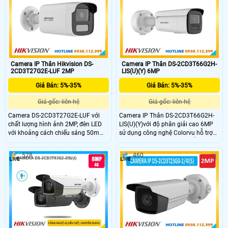
nghệ chống nước IP67 phù hợp để
lắp đặt cho nhiều nhu cầu giám sát
khác nhau.
Camera IP Thân Hikvision DS-
Camera IP Thân DS-2CD3T66G2H-
2CD3T27G2E-LUF 2MP
LIS(U)(Y) 6MP
Giá Bán: 5%-35%
Giá Bán: 5%-35%
Giá gốc: liên hệ
Giá gốc: liên hệ
Camera DS-2CD3T27G2E-LUF với
Camera IP Thân DS-2CD3T66G2H-
chất lượng hình ảnh 2MP, đèn LED
LIS(U)(Y)với độ phân giải cao 6MP
với khoảng cách chiếu sáng 50m
sử dụng công nghệ Colorvu hỗ trợ
cùng chuẩn nén hình ảnh H265+
có màu ban đêm 24/7,chuẩn nén
không chỉ mang lại hình ảnh có
H.265,cùng chức năng chóng ngược
528
460
màu 24/7 mà còn tiết kiệm dung
sáng WDR,đèn chiếu sáng
lượng lưu trữ của camera. Camera
60m,chuẩn IP67,hỗ trợ thẻ nhớ SD
cũng được trang bị AI giúp phát hiện
512GB,phân loại mục tiêu con người
con người và xe cộ từ đó nâng cao
và phương tiện,micrô tích hợp.Vỏ
hiệu suất bảo vệ an ninh.
kim loại là sự lựa chọn hoàn hảo
cho bạn.