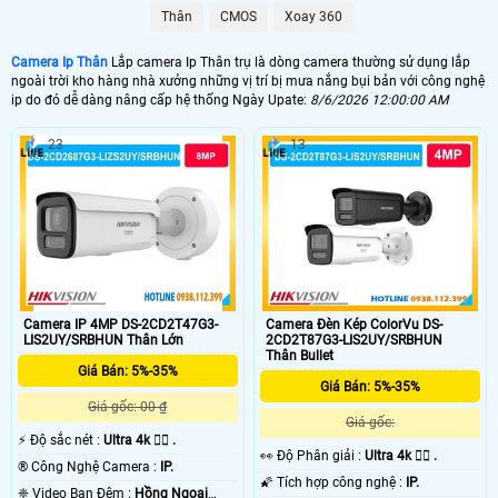
Thân
CMOS
Xoay 360
Camera Ip Thân
Lắp camera Ip Thân trụ là dòng camera thường sử dụng lắp
ngoài trời kho hàng nhà xưởng những vị trí bị mưa nắng bụi bản với công nghệ
ip do đó dễ dàng nâng cấp hệ thống Ngày Upate:
8/6/2026 12:00:00 AM
23
13
'
Camera IP 4MP DS-2CD2T47G3-
Camera Đèn Kép ColorVu DS-
LIS2UY/SRBHUN Thân Lớn
2CD2T87G3-LIS2UY/SRBHUN
Thân Bullet
Giá Bán: 5%-35%
Giá Bán: 5%-35%
Giá gốc: 00 ₫
Giá gốc:
️⚡ Độ sắc nét :
Ultra 4k 👍🏾 .
️👀 Độ Phân giải :
Ultra 4k 👍🏾 .
®️ Công Nghệ Camera :
IP.
🌠 Tích hợp công nghệ :
IP.
❈ Video Ban Đêm :
Hồng Ngoại