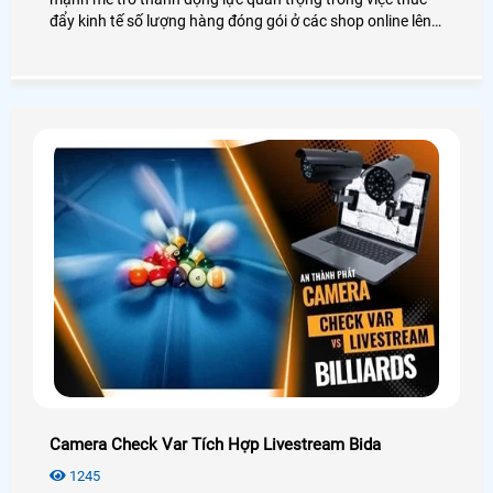
đẩy kinh tế số lượng hàng đóng gói ở các shop online lên
đến vài trăm đơn trên ngày. Vì vậy, nhu cầu lắp Camera
Quay Đóng Hàng Tại Hà Giang là vô cùng thiết yếu giúp
kiểm soát chặc chẻ quy trình đóng gói, lưu trữ và trích
xuất bằng chứng khi xảy ra tranh chấp với sàn TMĐT
Camera Check Var Tích Hợp Livestream Bida
1245