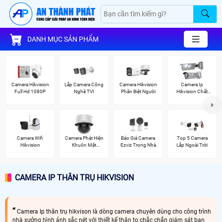
DANH MỤC SẢN PHẨM
Camera Hikvision
Lắp Camera Công
Camera Hikvision
Camera Ip
Full Hd 1080P
Nghệ TVI
Phân Biệt Người
Hikvision Chất
Lượng
Camera Wifi
Camera Phát Hiện
Báo Giá Camera
Top 5 Camera
Hikvision
Khuôn Mặt
Ezviz Trong Nhà
Lắp Ngoài Trời
Hikvision
CAMERA IP THÂN TRỤ HIKVISION
Camera Ip thân trụ hikvison là dòng camera chuyên dùng cho công trình
nhà xưởng hình ảnh sắc nét với thiết kế thân to chắc chắn giám sát ban