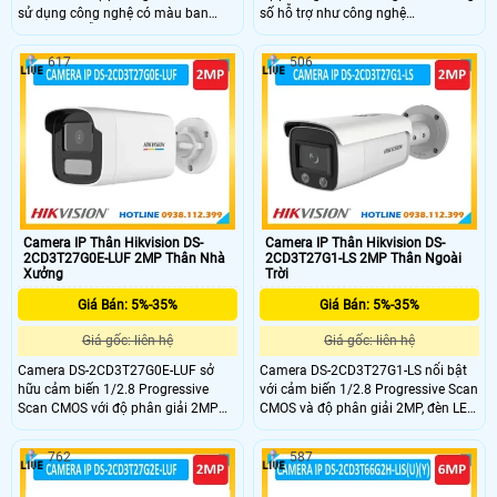
sử dụng công nghệ có màu ban
số hỗ trợ như công nghệ
đêm 24/7 hỗ trợ đèn kép xa
DarkFighter, hồng ngoại 60m, chống
60m,chuẩn nén H.265,cùng chức
nước IP67 và AI phân biệt chính xác
617
506
năng chóng ngược sáng WDR cho
người và phương tiện mang lại cho
hình ảnh rõ nét,chuẩn IP67,hỗ trợ
camera khả năng thu hình chất
thẻ nhớ SD 512GB,phân loại mục
lượng và lắp đặt được ở nhiều vị trí
tiêu con người và phương tiện.Tích
khác nhau nhưng vẫn bảo đảm an
hợp micro ghi âm thanh và loa báo
toàn cho âmera và khu vực giám
động.Đèn nhấp nháy và báo động
sát.
âm thanh để cảnh báo kẻ xâm
nhập.
Camera IP Thân Hikvision DS-
Camera IP Thân Hikvision DS-
2CD3T27G0E-LUF 2MP Thân Nhà
2CD3T27G1-LS 2MP Thân Ngoài
Xưởng
Trời
Giá Bán: 5%-35%
Giá Bán: 5%-35%
Giá gốc: liên hệ
Giá gốc: liên hệ
Camera DS-2CD3T27G0E-LUF sở
Camera DS-2CD3T27G1-LS nổi bật
hữu cảm biến 1/2.8 Progressive
với cảm biến 1/2.8 Progressive Scan
Scan CMOS với độ phân giải 2MP
CMOS và độ phân giải 2MP, đèn LED
mang đến hình ảnh sắc nét. Bên
với khoảng cách chiếu xa 50m
cạnh đó camera sở hữu đèn LED trợ
mang lại hình ảnh chất lượng cao
762
587
sáng ánh sáng trắng với tầm chiếu
và đầy đủ màu sắc 24/7 ngay cả
xa 50m, tích hợp mic cùng công
trong điều kiện ánh sáng yếu.