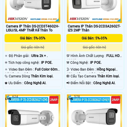
Camera IP Thân DS-2CD3T46G2H-
Camera IP Thân DS-2CD3A26G2T-
LISU/SL 4MP Thiết Kế Thân To
IZS 2MP Thân
Giá Bán: 5%-35%
Giá Bán: 5%-35%
Giá gốc: liên hệ
Giá gốc: liên hệ
🔅 Độ Phân giải :
Ultra 2k + .
💯 Hình Ành Chất Lượng :
FULL HD
1080P .
✳️ Tích hợp công nghệ :
IP POE.
⚒ Công Nghệ :
IP POE.
🔅 Video Ban Đêm :
Full Color 60m
🌛 Video Ban Đêm :
Hồng Ngoại
Có Màu Ban Ðêm.
150m Công nghệ DarkFighter.
🔩 Camera Dòng
Thân Kim loại.
🕸️ Cấu Tạo Camera
Thân Kim loại.
️♚ Ưu Điểm :
Công Nghệ AI.
️📢 Điểm Nỗi Bật :
Công Nghệ AI.
624
578