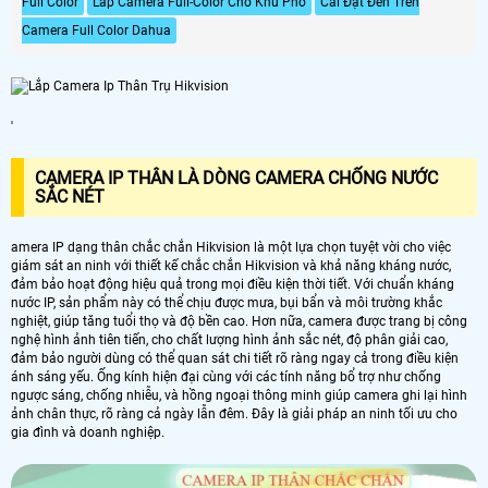
Full Color
Lắp Camera Full-Color Cho Khu Phố
Cài Đặt Đèn Trên
Camera Full Color Dahua
'
CAMERA IP THÂN LÀ DÒNG CAMERA CHỐNG NƯỚC
SẮC NÉT
amera IP dạng thân chắc chắn Hikvision là một lựa chọn tuyệt vời cho việc
giám sát an ninh với thiết kế chắc chắn Hikvision và khả năng kháng nước,
đảm bảo hoạt động hiệu quả trong mọi điều kiện thời tiết. Với chuẩn kháng
nước IP, sản phẩm này có thể chịu được mưa, bụi bẩn và môi trường khắc
nghiệt, giúp tăng tuổi thọ và độ bền cao. Hơn nữa, camera được trang bị công
nghệ hình ảnh tiên tiến, cho chất lượng hình ảnh sắc nét, độ phân giải cao,
đảm bảo người dùng có thể quan sát chi tiết rõ ràng ngay cả trong điều kiện
ánh sáng yếu. Ống kính hiện đại cùng với các tính năng bổ trợ như chống
ngược sáng, chống nhiễu, và hồng ngoại thông minh giúp camera ghi lại hình
ảnh chân thực, rõ ràng cả ngày lẫn đêm. Đây là giải pháp an ninh tối ưu cho
gia đình và doanh nghiệp.