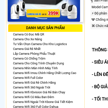
╣ Sản Phẩ
Model Cam
️⚡ Độ phân 
🕎 Chống 
⌘ Chức n
DANH MỤC SẢN PHẨM
Camera Có Đọc Mã QR
Camera Cho Xe Nâng
Tư Vấn Chọn Camera Cho Kho Logistics
Camera Giá Rẻ Nhất
THÔNG 
Lắp Camera Phòng Phẩu Thuật
Camera Có Chống Trộm
- SIÊU 
Camera Cho Công Trình Chuyên Dụng
Camera Nhìn Màn Hình Máy Tính
Camera Wifi Imou Chính Hãng Chất Lượng Cao
- LÊN Đ
Camera Wifi Full Color
Camera Wifi Giá Rẻ Chính Hãng
- BỘ GI
Camera Wifi 360 Ngoài Trời
Camera Wifi Kbvision Giá Rẻ Bán Chạy
Camera Wifi Có Màu Ban Đêm
- TỐI T
Camera Wifi Ngoài Trời Kbone Giá Tiết Kiệm
Camera Wifi 360 Full Color Dahua