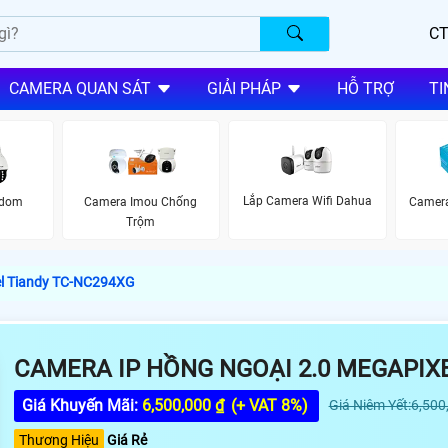
CT
CAMERA QUAN SÁT
GIẢI PHÁP
HỖ TRỢ
TI
Lắp Camera Wifi Dahua
edom
Camera Imou Chống
Camera
Trộm
el Tiandy TC-NC294XG
CAMERA IP HỒNG NGOẠI 2.0 MEGAPIX
Giá Khuyến Mãi:
6,500,000 ₫
(+ VAT 8%)
Giá Niêm Yết:6,500
Thương Hiệu
Giá Rẻ