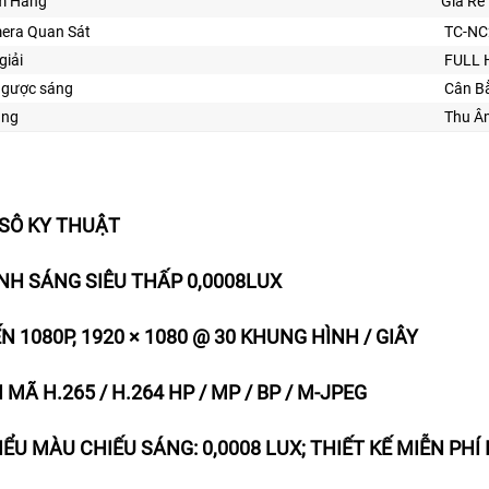
m Hãng
Giá Rẻ
era Quan Sát
TC-N
giải
FULL 
ngược sáng
Cân B
ăng
Thu Â
SÔ KY THUẬT
ÁNH SÁNG SIÊU THẤP 0,0008LUX
ẾN 1080P, 1920 × 1080 @ 30 KHUNG HÌNH / GIÂY
ẢI MÃ H.265 / H.264 HP / MP / BP / M-JPEG
HIỂU MÀU CHIẾU SÁNG: 0,0008 LUX; THIẾT KẾ MIỄN PHÍ 