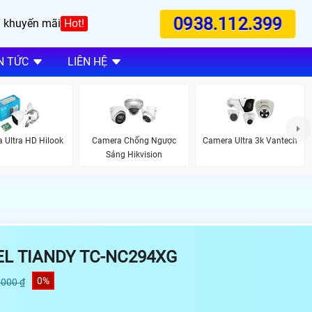
0938.112.399
 khuyến mãi
Hot!
N TỨC
LIÊN HỆ
 Ultra HD Hilook
Camera Chống Ngược
Camera Ultra 3k Vantech
Sáng Hikvision
EL TIANDY TC-NC294XG
0%
,000 ₫