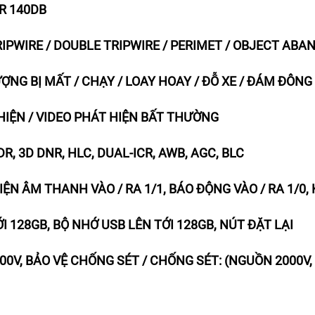
R 140DB
RIPWIRE / DOUBLE TRIPWIRE / PERIMET / OBJECT ABA
ỢNG BỊ MẤT / CHẠY / LOAY HOAY / ĐỖ XE / ĐÁM ĐÔN
IỆN / VIDEO PHÁT HIỆN BẤT THƯỜNG
WDR, 3D DNR, HLC, DUAL-ICR, AWB, AGC, BLC
DIỆN ÂM THANH VÀO / RA 1/1, BÁO ĐỘNG VÀO / RA 1/0
 128GB, BỘ NHỚ USB LÊN TỚI 128GB, NÚT ĐẶT LẠI
000V, BẢO VỆ CHỐNG SÉT / CHỐNG SÉT: (NGUỒN 2000V, 