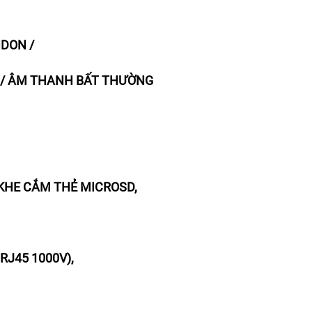
NDON /
G / ÂM THANH BẤT THƯỜNG
, KHE CẮM THẺ MICROSD,
RJ45 1000V),