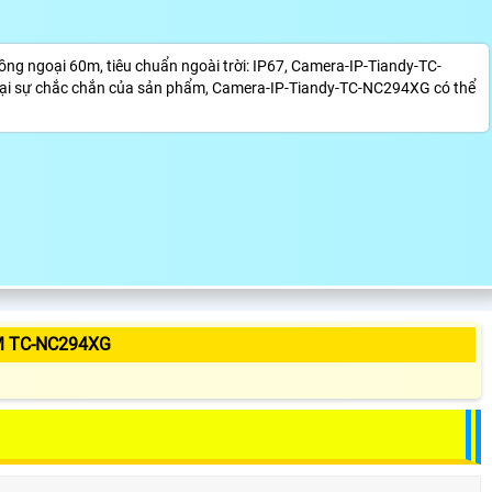
g ngoại 60m, tiêu chuẩn ngoài trời: IP67, Camera-IP-Tiandy-TC-
ại sự chắc chắn của sản phẩm, Camera-IP-Tiandy-TC-NC294XG có thể
M TC-NC294XG