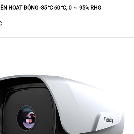
KIỆN HOẠT ĐỘNG -35 ℃ 60 ℃, 0 ～ 95% RHG
C