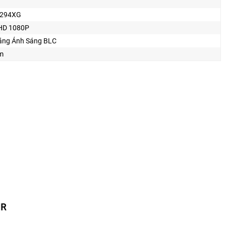
C294XG
HD 1080P
ằng Ánh Sáng BLC
m
IR