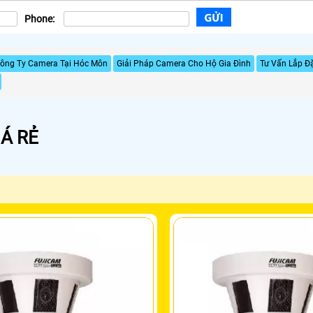
Phone:
ông Ty Camera Tại Hóc Môn
Giải Pháp Camera Cho Hộ Gia Đình
Tư Vấn Lắp Đ
Á RẺ