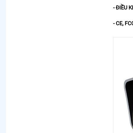
- ĐIỀU 
- CE, FC