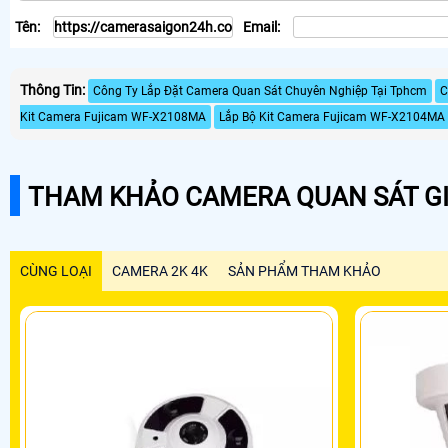
Tên:
Email:
Thông Tin:
Công Ty Lắp Đặt Camera Quan Sát Chuyên Nghiệp Tại Tphcm
C
Kit Camera Fujicam WF-X2108MA
Lắp Bộ Kit Camera Fujicam WF-X2104MA
THAM KHẢO CAMERA QUAN SÁT GI
CÙNG LOẠI
CAMERA 2K 4K
SẢN PHẨM THAM KHẢO