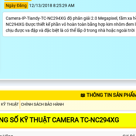
Ngày Đăng
12/13/2018 8:25:29 AM
Camera-IP-Tiandy-TC-NC294XG độ phân giải 2.0 Megapixel, tầm xa hồn
NC294XG Được thiết kế phần vỏ hoàn toàn bằng hợp kim nhôm đem l
chịu được va đập và đặc biệt là có thể lắp ở trong nhà hoặc ngoài trời
📖 THÔNG TIN SẢN PHẨ
 KỸ THUẬT
CHÍNH SÁCH BẢO HÀNH
NG SỐ KỸ THUẬT CAMERA TC-NC294XG