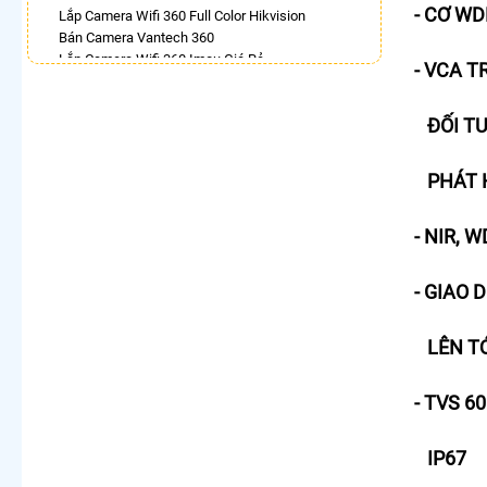
- CƠ WD
Lắp Camera Wifi 360 Full Color Hikvision
Bán Camera Vantech 360
Lắp Camera Wifi 360 Imou Giá Rẻ
- VCA T
Camera 360 Imou Báo Động
Lắp Camera 360 Trong Nhà Hikvision
ĐỐI TƯ
Camera Ezviz 360
Camera 360 Có Màu Ban Đêm Ezviz
Camera 360 Báo Động Ezviz
PHÁT H
LẮP CAMERA THEO NHU CẦU
- NIR, 
Lắp Camera Văn Phòng Giá Rẻ
Lắp Camera Nhà Xưởng Giá Rẻ
Lắp Camera Gia Đình Giá Rẻ
- GIAO 
Lắp Camera Kho Hàng Giá Rẻ
Lắp Camera Cửa Hàng Giá Rẻ
Lắp Camera Wifi Giá Rẻ Chính Hãng
LÊN TỚI
Lắp Camera Công Trình Giá Rẻ
Camera 360 Giá Rẻ
- TVS 6
IP67