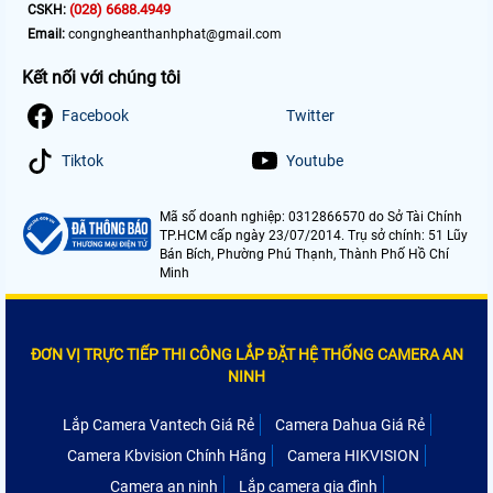
(028) 6688.4949
CSKH:
Email:
congngheanthanhphat@gmail.com
Kết nối với chúng tôi
Facebook
Twitter
Tiktok
Youtube
Mã số doanh nghiệp: 0312866570 do Sở Tài Chính
TP.HCM cấp ngày 23/07/2014. Trụ sở chính: 51 Lũy
Bán Bích, Phường Phú Thạnh, Thành Phố Hồ Chí
Minh
ĐƠN VỊ TRỰC TIẾP THI CÔNG LẮP ĐẶT HỆ THỐNG CAMERA AN
NINH
Lắp Camera Vantech Giá Rẻ
Camera Dahua Giá Rẻ
Camera Kbvision Chính Hãng
Camera HIKVISION
Camera an ninh
Lắp camera gia đình