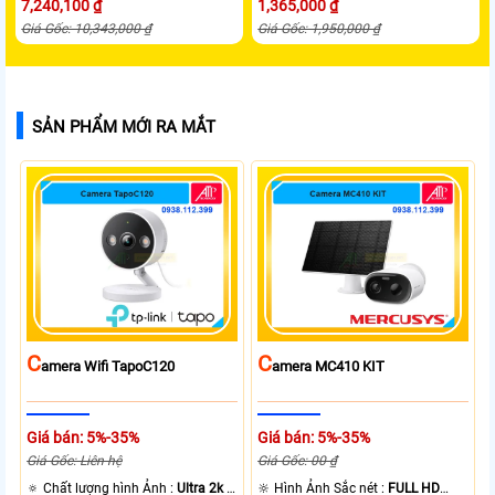
7,240,100 ₫
1,365,000 ₫
Giá Gốc: 10,343,000 ₫
Giá Gốc: 1,950,000 ₫
SẢN PHẨM MỚI RA MẮT
C
C
Amera Wifi TapoC120
Amera MC410 KIT
Giá bán: 5%-35%
Giá bán: 5%-35%
Giá Gốc: Liên hệ
Giá Gốc: 00 ₫
🔅 Chất lượng hình Ảnh :
Ultra 2k +
🔆 Hình Ảnh Sắc nét :
FULL HD