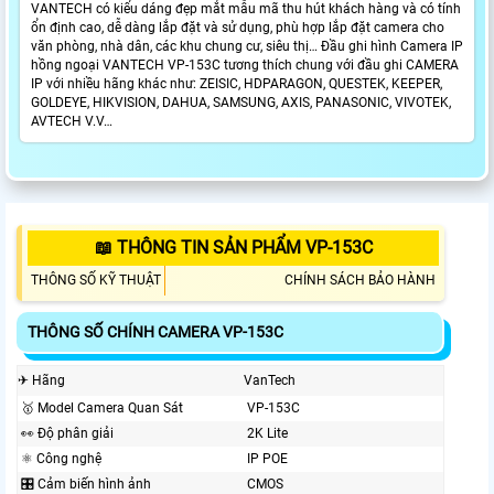
VANTECH có kiểu dáng đẹp mắt mẫu mã thu hút khách hàng và có tính
ổn định cao, dễ dàng lắp đặt và sử dụng, phù hợp lắp đặt camera cho
văn phòng, nhà dân, các khu chung cư, siêu thị… Đầu ghi hình Camera IP
hồng ngoại VANTECH VP-153C tương thích chung với đầu ghi CAMERA
IP với nhiều hãng khác như: ZEISIC, HDPARAGON, QUESTEK, KEEPER,
GOLDEYE, HIKVISION, DAHUA, SAMSUNG, AXIS, PANASONIC, VIVOTEK,
AVTECH V.V…
📖 THÔNG TIN SẢN PHẨM VP-153C
THÔNG SỐ KỸ THUẬT
CHÍNH SÁCH BẢO HÀNH
THÔNG SỐ CHÍNH CAMERA VP-153C
✈ Hãng
VanTech
🥇 Model Camera Quan Sát
VP-153C
️👀 Độ phân giải
2K Lite
⚛️ Công nghệ
IP POE
🎛 Cảm biến hình ảnh
CMOS