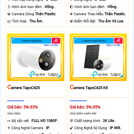
🌛 Hình ảnh ban đêm :
Hồng
🌔 Hình ảnh ban đêm :
Hồng
Ngoại 10m Có Màu Ban Ðêm.
Ngoại 10m Có Màu Ban Ðêm.
💎 Camera Dòng
Thân Plastic.
❄ Camera Theo Mẫu
Thân Plastic.
️ლ Tích Hợp :
Thu Âm.
️💎 Điểm Nỗi Bật :
Thu Âm Và Loa.
C
C
Amera TapoC425
Amera TapoC425 Kit
Giá bán: 5%-35%
Giá bán: 5%-35%
Giá Gốc:
Giá Gốc: Liên Hệ
️👀 Độ sắc nét :
FULL HD 1080P .
💯 Chất lượng hình :
2K Lite .
⚜️ Công Nghệ Camera :
IP.
🌠 Công Nghệ Sử Dụng :
IP Wifi.