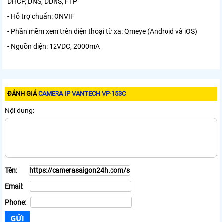
DHCP, DNS, DDNS, FTP
- Hỗ trợ chuẩn: ONVIF
- Phần mềm xem trên điện thoại từ xa: Qmeye (Android và iOS)
- Nguồn điện: 12VDC, 2000mA
ĐÁNH GIÁ
CAMERA IP VANTECH VP-153C
Nội dung:
Tên:
Email:
Phone: