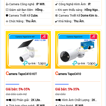
.
1080P .
👍 Camera Công nghệ :
IP Wifi.
🌠 Công Nghệ Hình Ảnh :
IP.
💥 Giám sát Ban Đêm :
Hồng
⭐ Khi xem thiếu sáng :
Hồng Ngoại
Ngoại 10m Hồng Ngoại SMD.
10m Hồng Ngoại SMD.
🛡 Camera Thiết Kế
Cube.
🕸️ Camera Thiết Kế
Dome Kim loại
+ Nhựa.
️☣️ Chức Năng :
Thu Âm.
️✔️ Khả Năng :
Thu Âm.
C
C
Amera TapoC410 KIT
Amera TapoC410
Giá bán: 5%-35%
Giá bán: 5%-35%
Giá Gốc: Liên Hệ
Giá Gốc:
👁️‍🗨 Độ Phân giải :
2K Lite .
👁️‍🗨 Hình Ành Chất Lượng :
2K
Lite .
⚜️ Tích hợp công nghệ :
IP Wifi.
⚜️ Công Nghệ :
IP Wifi.