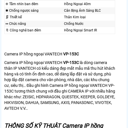
❈ Tầm nhìn ban đêm
Hồng Ngoại 40m
✱ Chống ngược sáng
Cân Bịng Ánh Sáng BLC
🗜️ Thiết kế
Thân Kim loại
↭ Chức năng
Chống Nước
🔖 Công nghệ ban đêm
Hồng Ngoại Smart IR
Camera IP hồng ngoại VANTECH
VP-153C
Camera IP hồng ngoại VANTECH
VP-153C
là dòng camera
thân IP VANTECH có kiểu dáng đẹp mắt mẫu mã thu hút khách
hàng và có tính ổn định cao, dễ dàng lắp đặt và sử dụng, phù
hợp lắp đặt camera cho văn phòng, nhà dân, các khu chung
cư, siêu thị… Đầu ghi hình Camera IP hồng ngoại VANTECH VP-
153C tương thích chung với đầu ghi CAMERA IP với nhiều hãng
khác như: ZEISIC, HDPARAGON, QUESTEK, KEEPER, GOLDEYE,
HIKVISION, DAHUA, SAMSUNG, AXIS, PANASONIC, VIVOTEK,
AVTECH V.V…
THÔNG SỐ KỸ THUẬT Camera IP hồng