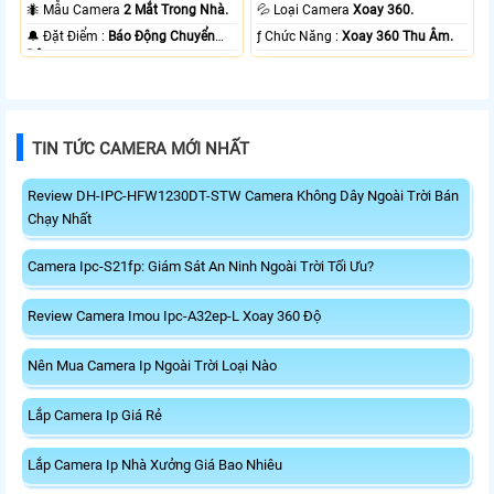
20m Có Màu Ban Ðêm.
10m Hồng Ngoại Smart IR.
🐜 Mẫu Camera
2 Mắt Trong Nhà.
💦 Loại Camera
Xoay 360.
️🔔 Đặt Điểm :
Báo Động Chuyển
️ƒ Chức Năng :
Xoay 360 Thu Âm.
Động.
TIN TỨC CAMERA MỚI NHẤT
Review DH-IPC-HFW1230DT-STW Camera Không Dây Ngoài Trời Bán
Chạy Nhất
Camera Ipc-S21fp: Giám Sát An Ninh Ngoài Trời Tối Ưu?
Review Camera Imou Ipc-A32ep-L Xoay 360 Độ
Nên Mua Camera Ip Ngoài Trời Loại Nào
Lắp Camera Ip Giá Rẻ
Lắp Camera Ip Nhà Xưởng Giá Bao Nhiêu