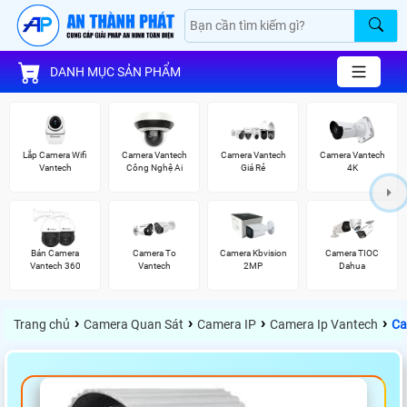
DANH MỤC SẢN PHẨM
Lắp Camera Wifi
Camera Vantech
Camera Vantech
Camera Vantech
Vantech
Công Nghệ Ai
Giá Rẻ
4K
Bán Camera
Camera To
Camera Kbvision
Camera TIOC
Vantech 360
Vantech
2MP
Dahua
›
›
›
›
Trang chủ
Camera Quan Sát
Camera IP
Camera Ip Vantech
Ca