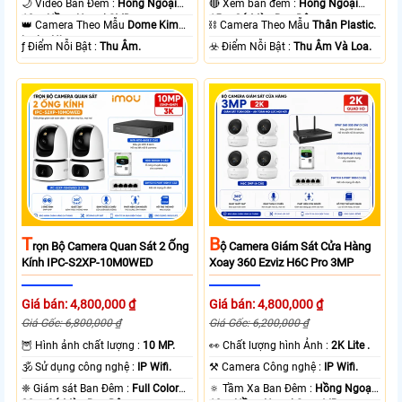
🌙 Video Ban Đêm :
Hồng Ngoại
🔴 Xem ban đêm :
Hồng Ngoại
10m Hồng Ngoại SMD.
15m Có Màu Ban Ðêm.
👑 Camera Theo Mẫu
Dome Kim
⛓ Camera Theo Mẫu
Thân Plastic.
loại + Nhựa.
️ƒ Điểm Nỗi Bật :
Thu Âm.
️☣️ Điểm Nỗi Bật :
Thu Âm Và Loa.
T
B
Rọn Bộ Camera Quan Sát 2 Ống
Ộ Camera Giám Sát Cửa Hàng
Kính IPC-S2XP-10M0WED
Xoay 360 Ezviz H6C Pro 3MP
Giá bán: 4,800,000 ₫
Giá bán: 4,800,000 ₫
Giá Gốc: 6,800,000 ₫
Giá Gốc: 6,200,000 ₫
🦉 Hình ảnh chất lượng :
10 MP.
️👀 Chất lượng hình Ảnh :
2K Lite .
🕉️ Sử dụng công nghệ :
IP Wifi.
⚒ Camera Công nghệ :
IP Wifi.
❈ Giám sát Ban Đêm :
Full Color
🔅 Tầm Xa Ban Đêm :
Hồng Ngoại