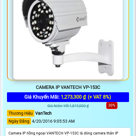
CAMERA IP VANTECH VP-153C
Giá Khuyến Mãi:
1,273,300 ₫
(+ VAT 8%)
30%
Giá Niêm Yết:1,819,000 ₫
Thương Hiệu
VanTech
Ngày Đăng
4/20/2016 9:05:53 AM
Camera IP hồng ngoại VANTECH VP-153C là dòng camera thân IP