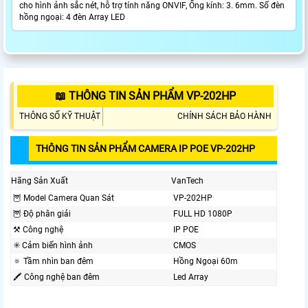
cho hình ảnh sắc nét, hỗ trợ tính năng ONVIF, Ống kính: 3. 6mm. Số đèn
hồng ngoại: 4 đèn Array LED
📖 THÔNG TIN SẢN PHẨM VP-202HP
THÔNG SỐ KỸ THUẬT
CHÍNH SÁCH BẢO HÀNH
THÔNG TIN SẢN PHẨM CAMERA IP POE VP-202HP
Hãng Sản Xuất
VanTech
🦉 Model Camera Quan Sát
VP-202HP
🦉 Độ phân giải
FULL HD 1080P
⚒ Công nghệ
IP POE
✳️ Cảm biến hình ảnh
CMOS
🔅 Tầm nhìn ban đêm
Hồng Ngoại 60m
🖍 Công nghệ ban đêm
Led Array