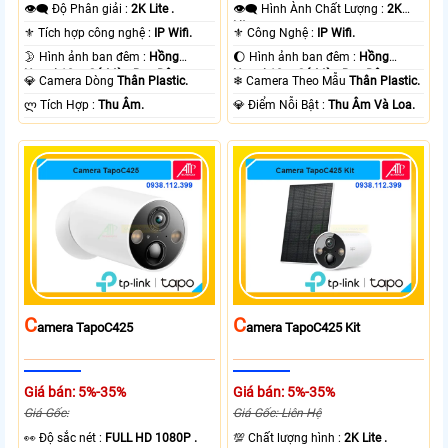
👁️‍🗨 Độ Phân giải :
2K Lite .
👁️‍🗨 Hình Ành Chất Lượng :
2K
Lite .
⚜️ Tích hợp công nghệ :
IP Wifi.
⚜️ Công Nghệ :
IP Wifi.
🌛 Hình ảnh ban đêm :
Hồng
🌔 Hình ảnh ban đêm :
Hồng
Ngoại 10m Có Màu Ban Ðêm.
Ngoại 10m Có Màu Ban Ðêm.
💎 Camera Dòng
Thân Plastic.
❄ Camera Theo Mẫu
Thân Plastic.
️ლ Tích Hợp :
Thu Âm.
️💎 Điểm Nỗi Bật :
Thu Âm Và Loa.
C
C
Amera TapoC425
Amera TapoC425 Kit
Giá bán: 5%-35%
Giá bán: 5%-35%
Giá Gốc:
Giá Gốc: Liên Hệ
️👀 Độ sắc nét :
FULL HD 1080P .
💯 Chất lượng hình :
2K Lite .