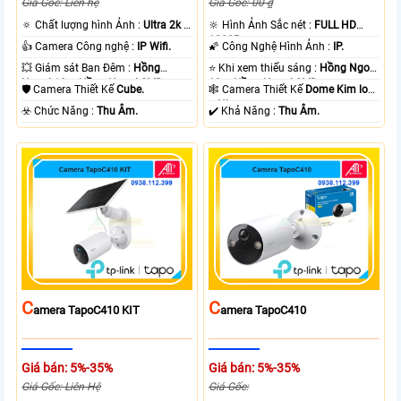
Giá Gốc: Liên hệ
Giá Gốc: 00 ₫
🔅 Chất lượng hình Ảnh :
Ultra 2k +
🔆 Hình Ảnh Sắc nét :
FULL HD
.
1080P .
👍 Camera Công nghệ :
IP Wifi.
🌠 Công Nghệ Hình Ảnh :
IP.
💥 Giám sát Ban Đêm :
Hồng
⭐ Khi xem thiếu sáng :
Hồng Ngoại
Ngoại 10m Hồng Ngoại SMD.
10m Hồng Ngoại SMD.
🛡 Camera Thiết Kế
Cube.
🕸️ Camera Thiết Kế
Dome Kim loại
+ Nhựa.
️☣️ Chức Năng :
Thu Âm.
️✔️ Khả Năng :
Thu Âm.
C
C
Amera TapoC410 KIT
Amera TapoC410
Giá bán: 5%-35%
Giá bán: 5%-35%
Giá Gốc: Liên Hệ
Giá Gốc: