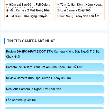
❈ Giám sát Ban Đêm :
Full Color
🔅 Tầm Xa Ban Đêm :
Hồng Ngoại
20m Có Màu Ban Ðêm.
10m Hồng Ngoại Smart IR.
🐜 Mẫu Camera
2 Mắt Trong Nhà.
💦 Loại Camera
Xoay 360.
️🔔 Đặt Điểm :
Báo Động Chuyển
️ƒ Chức Năng :
Xoay 360 Thu Âm.
Động.
TIN TỨC CAMERA MỚI NHẤT
Review DH-IPC-HFW1230DT-STW Camera Không Dây Ngoài Trời Bán
Chạy Nhất
Camera Ipc-S21fp: Giám Sát An Ninh Ngoài Trời Tối Ưu?
Review Camera Imou Ipc-A32ep-L Xoay 360 Độ
Nên Mua Camera Ip Ngoài Trời Loại Nào
Lắp Camera Ip Giá Rẻ