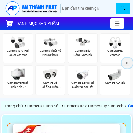
DANH MỤC SẢN PHẨM
Camera Ip AI Full
Camera Thiết Kế
Camera Báo
Camera PtZ
Color Vantech
Nhựa Plastic
Động Vantech
Vantech
Vantech
Camera Vantech
Camera Có
Camera Ezviz Full
Camera Avtech
Hình Ảnh 2K
Chống Trộm
Color Ngoài Trời
Vantech
›
›
›
›
Trang chủ
Camera Quan Sát
Camera IP
Camera Ip Vantech
Ca