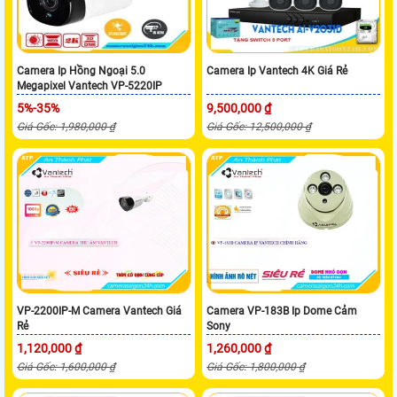
Camera Ip Hồng Ngoại 5.0
Camera Ip Vantech 4K Giá Rẻ
Megapixel Vantech VP-5220IP
5%-35%
9,500,000 ₫
Giá Gốc: 1,980,000 ₫
Giá Gốc: 12,500,000 ₫
VP-2200IP-M Camera Vantech Giá
Camera VP-183B Ip Dome Cảm
Rẻ
Sony
1,120,000 ₫
1,260,000 ₫
Giá Gốc: 1,600,000 ₫
Giá Gốc: 1,800,000 ₫