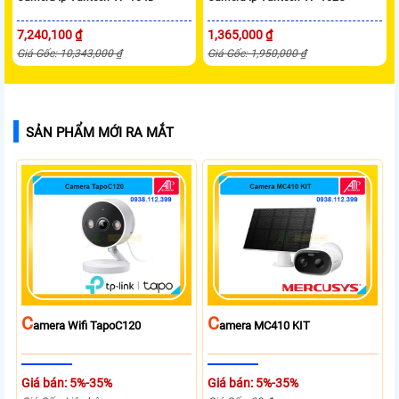
7,240,100 ₫
1,365,000 ₫
Giá Gốc: 10,343,000 ₫
Giá Gốc: 1,950,000 ₫
SẢN PHẨM MỚI RA MẮT
C
C
Amera Wifi TapoC120
Amera MC410 KIT
Giá bán: 5%-35%
Giá bán: 5%-35%