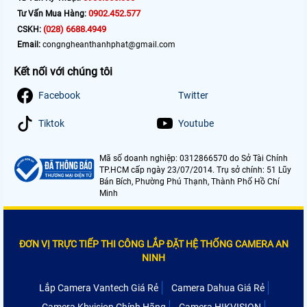
0902.452.577
Tư Vấn Mua Hàng:
(028) 6688.4949
CSKH:
Email:
congngheanthanhphat@gmail.com
Kết nối với chúng tôi
Facebook
Twitter
Tiktok
Youtube
Mã số doanh nghiệp: 0312866570 do Sở Tài Chính
TP.HCM cấp ngày 23/07/2014. Trụ sở chính: 51 Lũy
Bán Bích, Phường Phú Thạnh, Thành Phố Hồ Chí
Minh
ĐƠN VỊ TRỰC TIẾP THI CÔNG LẮP ĐẶT HỆ THỐNG CAMERA AN
NINH
Lắp Camera Vantech Giá Rẻ
Camera Dahua Giá Rẻ