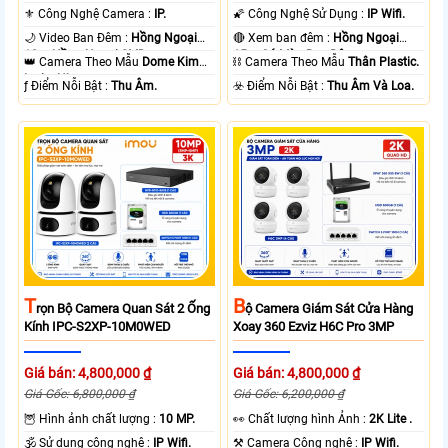
⚜️ Công Nghệ Camera :
IP.
🌠 Công Nghệ Sử Dụng :
IP Wifi.
🌙 Video Ban Đêm :
Hồng Ngoại
🔴 Xem ban đêm :
Hồng Ngoại
10m Hồng Ngoại SMD.
15m Có Màu Ban Ðêm.
👑 Camera Theo Mẫu
Dome Kim
⛓ Camera Theo Mẫu
Thân Plastic.
loại + Nhựa.
️ƒ Điểm Nỗi Bật :
Thu Âm.
️☣️ Điểm Nỗi Bật :
Thu Âm Và Loa.
T
B
Rọn Bộ Camera Quan Sát 2 Ống
Ộ Camera Giám Sát Cửa Hàng
Kính IPC-S2XP-10M0WED
Xoay 360 Ezviz H6C Pro 3MP
Giá bán: 4,800,000 ₫
Giá bán: 4,800,000 ₫
Giá Gốc: 6,800,000 ₫
Giá Gốc: 6,200,000 ₫
🦉 Hình ảnh chất lượng :
10 MP.
️👀 Chất lượng hình Ảnh :
2K Lite .
🕉️ Sử dụng công nghệ :
IP Wifi.
⚒ Camera Công nghệ :
IP Wifi.