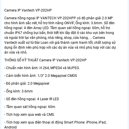
Camera IP Vantech VP-202HP
Camera hồng ngoại IP VANTECH VP-202HPP có độ phân giải 2.0 MP
cho hình ảnh sắc nét, hỗ trợ tính năng ONVIF, Ống kính: 3.6mm. Số đèn
hồng ngoại: 4 đèn Array LED. Tầm quan sát hồng ngoại: 60m, hỗ trợ
chuẩn IP67 chống bụi bẩn, thời tiết khi lắp đặt ở các khu vực bên trong
và ngoài trời tại văn phòng, nhà riêng, shop, cửa hàng, ... Camera
Vantech xuất xứ từ Đài Loan với giá thành cạnh tranh tốt, chất lượng sử
dụng ổn định nên phù hợp với các dự án vừa và nhỏ phù hợp với các dự
án vừa và nhỏ.
THÔNG SỐ KỸ THUẬT Camera IP Vantech VP-202HP
- Chuẩn nén hình ảnh: H.264, MPEG4 và MJPEG.
- Cảm biến hình ảnh: 1/3” 2.0 Megapixel CMOS
- Độ phân giải: 2.0 Megapixel
- Ống kính: 3.6mm
- Số đèn hồng ngoại: 4 Laser IR LED
- Tầm quan sát hồng ngoại: 60m
- Tích hợp xem qua web và CMS.
- Tích hợp xem qua điện thoại di động Smart Phone: iPhone, iPad,
Android