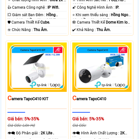
🔅 Chất lượng hình Ảnh :
Ultra 2k +
🔆 Hình Ảnh Sắc nét :
FULL HD
.
1080P .
👍 Camera Công nghệ :
IP Wifi.
🌠 Công Nghệ Hình Ảnh :
IP.
💥 Giám sát Ban Đêm :
Hồng
⭐ Khi xem thiếu sáng :
Hồng Ngoại
Ngoại 10m Hồng Ngoại SMD.
10m Hồng Ngoại SMD.
🛡 Camera Thiết Kế
Cube.
🕸️ Camera Thiết Kế
Dome Kim loại
+ Nhựa.
️☣️ Chức Năng :
Thu Âm.
️✔️ Khả Năng :
Thu Âm.
C
C
Amera TapoC410 KIT
Amera TapoC410
Giá bán: 5%-35%
Giá bán: 5%-35%
Giá Gốc: Liên Hệ
Giá Gốc:
👁️‍🗨 Độ Phân giải :
2K Lite .
👁️‍🗨 Hình Ành Chất Lượng :
2K
Lite .