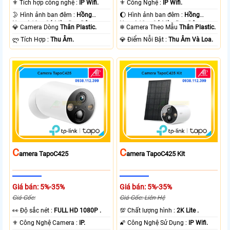
⚜️ Tích hợp công nghệ :
IP Wifi.
⚜️ Công Nghệ :
IP Wifi.
🌛 Hình ảnh ban đêm :
Hồng
🌔 Hình ảnh ban đêm :
Hồng
Ngoại 10m Có Màu Ban Ðêm.
Ngoại 10m Có Màu Ban Ðêm.
💎 Camera Dòng
Thân Plastic.
❄ Camera Theo Mẫu
Thân Plastic.
️ლ Tích Hợp :
Thu Âm.
️💎 Điểm Nỗi Bật :
Thu Âm Và Loa.
C
C
Amera TapoC425
Amera TapoC425 Kit
Giá bán: 5%-35%
Giá bán: 5%-35%
Giá Gốc:
Giá Gốc: Liên Hệ
️👀 Độ sắc nét :
FULL HD 1080P .
💯 Chất lượng hình :
2K Lite .
⚜️ Công Nghệ Camera :
IP.
🌠 Công Nghệ Sử Dụng :
IP Wifi.