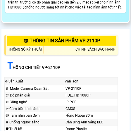
trên thị trường, có độ phân giải cao lên đến 2.0 megapixel cho hình ảnh
HD1080P, chống ngược sáng tốt nhất cho việc tái tạo hình ảnh tốt nhất.
📖 THÔNG TIN SẢN PHẨM VP-2110P
THÔNG SỐ KỸ THUẬT
CHÍNH SÁCH BẢO HÀNH
T
HÔNG CHI TIẾT VP-2110P
✤ Sản Xuất
VanTech
📄 Model Camera Quan Sát
VP-2110P
💯 Độ phân giải
FULL HD 1080P
⚙ Công nghệ
IP POE
✳️ Cảm biến hình ảnh
CMOS
🔴 Tầm nhìn ban đêm
Hồng Ngoại 30m
✺ Chống ngược sáng
Cân Bịng Ánh Sáng BLC
🛡 Thiết kế
Dome Plastic