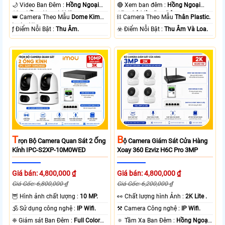
🌙 Video Ban Đêm :
Hồng Ngoại
🔴 Xem ban đêm :
Hồng Ngoại
10m Hồng Ngoại SMD.
15m Có Màu Ban Ðêm.
👑 Camera Theo Mẫu
Dome Kim
⛓ Camera Theo Mẫu
Thân Plastic.
loại + Nhựa.
️ƒ Điểm Nỗi Bật :
Thu Âm.
️☣️ Điểm Nỗi Bật :
Thu Âm Và Loa.
T
B
Rọn Bộ Camera Quan Sát 2 Ống
Ộ Camera Giám Sát Cửa Hàng
Kính IPC-S2XP-10M0WED
Xoay 360 Ezviz H6C Pro 3MP
Giá bán: 4,800,000 ₫
Giá bán: 4,800,000 ₫
Giá Gốc: 6,800,000 ₫
Giá Gốc: 6,200,000 ₫
🦉 Hình ảnh chất lượng :
10 MP.
️👀 Chất lượng hình Ảnh :
2K Lite .
🕉️ Sử dụng công nghệ :
IP Wifi.
⚒ Camera Công nghệ :
IP Wifi.
❈ Giám sát Ban Đêm :
Full Color
🔅 Tầm Xa Ban Đêm :
Hồng Ngoại