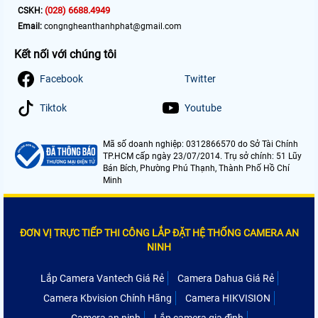
(028) 6688.4949
CSKH:
Email:
congngheanthanhphat@gmail.com
Kết nối với chúng tôi
Facebook
Twitter
Tiktok
Youtube
Mã số doanh nghiệp: 0312866570 do Sở Tài Chính
TP.HCM cấp ngày 23/07/2014. Trụ sở chính: 51 Lũy
Bán Bích, Phường Phú Thạnh, Thành Phố Hồ Chí
Minh
ĐƠN VỊ TRỰC TIẾP THI CÔNG LẮP ĐẶT HỆ THỐNG CAMERA AN
NINH
Lắp Camera Vantech Giá Rẻ
Camera Dahua Giá Rẻ
Camera Kbvision Chính Hãng
Camera HIKVISION