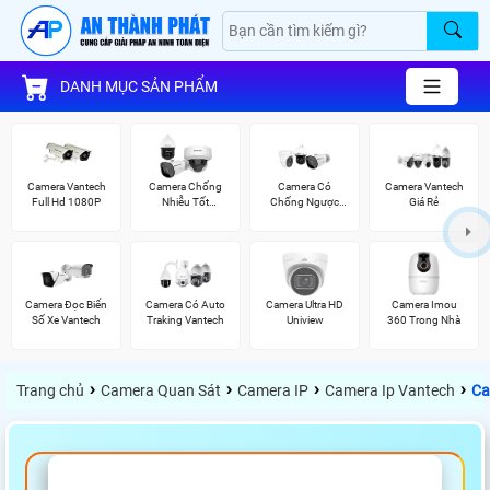
DANH MỤC SẢN PHẨM
Camera Vantech
Camera Chống
Camera Có
Camera Vantech
Full Hd 1080P
Nhiễu Tốt
Chống Ngược
Giá Rẻ
Vantech
Sáng Vantech
Camera Đọc Biển
Camera Có Auto
Camera Ultra HD
Camera Imou
Số Xe Vantech
Traking Vantech
Uniview
360 Trong Nhà
›
›
›
›
Trang chủ
Camera Quan Sát
Camera IP
Camera Ip Vantech
Ca