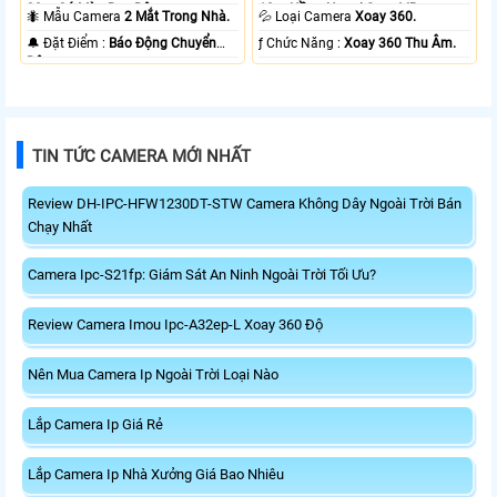
20m Có Màu Ban Ðêm.
10m Hồng Ngoại Smart IR.
🐜 Mẫu Camera
2 Mắt Trong Nhà.
💦 Loại Camera
Xoay 360.
️🔔 Đặt Điểm :
Báo Động Chuyển
️ƒ Chức Năng :
Xoay 360 Thu Âm.
Động.
TIN TỨC CAMERA MỚI NHẤT
Review DH-IPC-HFW1230DT-STW Camera Không Dây Ngoài Trời Bán
Chạy Nhất
Camera Ipc-S21fp: Giám Sát An Ninh Ngoài Trời Tối Ưu?
Review Camera Imou Ipc-A32ep-L Xoay 360 Độ
Nên Mua Camera Ip Ngoài Trời Loại Nào
Lắp Camera Ip Giá Rẻ
Lắp Camera Ip Nhà Xưởng Giá Bao Nhiêu