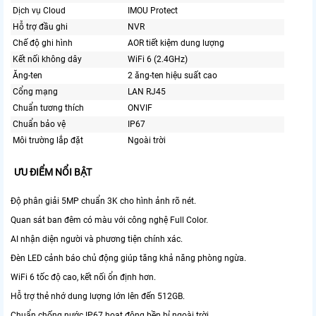
Dịch vụ Cloud
IMOU Protect
Hỗ trợ đầu ghi
NVR
Chế độ ghi hình
AOR tiết kiệm dung lượng
Kết nối không dây
WiFi 6 (2.4GHz)
Ăng-ten
2 ăng-ten hiệu suất cao
Cổng mạng
LAN RJ45
Chuẩn tương thích
ONVIF
Chuẩn bảo vệ
IP67
Môi trường lắp đặt
Ngoài trời
ƯU ĐIỂM NỔI BẬT
Độ phân giải 5MP chuẩn 3K cho hình ảnh rõ nét.
Quan sát ban đêm có màu với công nghệ Full Color.
AI nhận diện người và phương tiện chính xác.
Đèn LED cảnh báo chủ động giúp tăng khả năng phòng ngừa.
WiFi 6 tốc độ cao, kết nối ổn định hơn.
Hỗ trợ thẻ nhớ dung lượng lớn lên đến 512GB.
Chuẩn chống nước IP67 hoạt động bền bỉ ngoài trời.