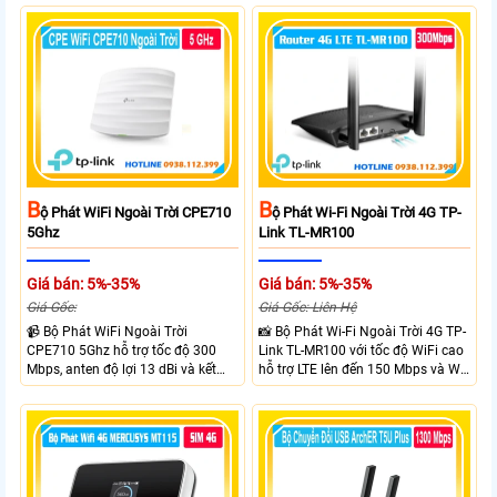
B
B
Ộ Phát WiFi Ngoài Trời CPE710
Ộ Phát Wi-Fi Ngoài Trời 4G TP-
5Ghz
Link TL-MR100
Giá bán: 5%-35%
Giá bán: 5%-35%
Giá Gốc:
Giá Gốc: Liên Hệ
📹 Bộ Phát WiFi Ngoài Trời
📸 Bộ Phát Wi-Fi Ngoài Trời 4G TP-
CPE710 5Ghz hỗ trợ tốc độ 300
Link TL-MR100 với tốc độ WiFi cao
Mbps, anten độ lợi 13 dBi và kết
hỗ trợ LTE lên đến 150 Mbps và Wi-
nối đường dài trên 10 km trong
Fi 2.4 GHz lên đến 300 Mbps với
điều kiện phù hợp. Trang bị cổng
thiết kế với vỏ chống chịu thời tiết
Ethernet Shielded 10/100 Mbps, hỗ
chuẩn IP65, chống sét ±6kV và
trợ PoE Passive, MAXtream TDMA,
chống tĩnh điện ±15kV
quản lý tập trung và phân tích
quang phổ. Chuẩn IPX5 giúp tăng