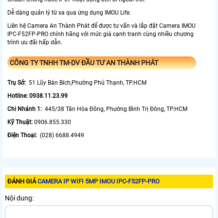
Dễ dàng quản lý từ xa qua ứng dụng IMOU Life.
Liên hệ Camera An Thành Phát để được tư vấn và lắp đặt Camera IMOU
IPC-F52FP-PRO chính hãng với mức giá cạnh tranh cùng nhiều chương
trình ưu đãi hấp dẫn.
CÔNG TY TNHH TM-DV ĐẦU TƯ AN THÀNH PHÁT
Trụ Sở:
51 Lũy Bán Bích,Phường Phú Thạnh, TP.HCM
Hotline: 0938.11.23.99
Chi Nhánh 1:
445/38 Tân Hòa Đông, Phường Bình Trị Đông, TP.HCM
Kỹ Thuật:
0906.855.330
Điện Thoại:
(028) 6688.4949
ĐÁNH GIÁ
CAMERA IP WIFI 5MP IMOU IPC-F52FP-PRO
Nội dung: