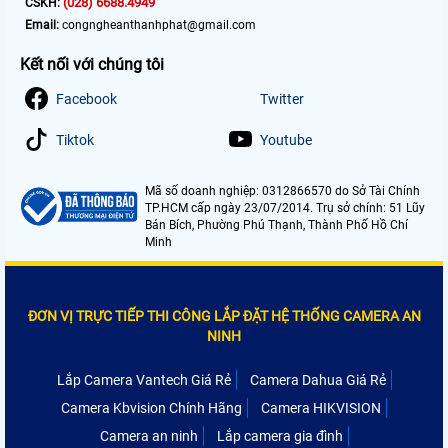
(028) 6688.4949
CSKH:
Email:
congngheanthanhphat@gmail.com
Kết nối với chúng tôi
Facebook
Twitter
Tiktok
Youtube
Mã số doanh nghiệp: 0312866570 do Sở Tài Chính
TP.HCM cấp ngày 23/07/2014. Trụ sở chính: 51 Lũy
Bán Bích, Phường Phú Thạnh, Thành Phố Hồ Chí
Minh
ĐƠN VỊ TRỰC TIẾP THI CÔNG LẮP ĐẶT HỆ THỐNG CAMERA AN
NINH
Lắp Camera Vantech Giá Rẻ
Camera Dahua Giá Rẻ
Camera Kbvision Chính Hãng
Camera HIKVISION
Camera an ninh
Lắp camera gia đình