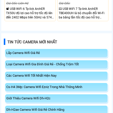
Giá Gốc: Liên Hệ
Giá Gốc:
📽 USB WiFi 6 Tp-lick ArchER
🎞 USB WiFi 7 Tp-link ArchER
TX50U độ lợi cao hỗ trợ tốc độ lên
TBE400UH là bộ chuyển đổi Wi-Fi
đến 2402 Mbps trên 5GHz và 574
ba băng tần tốc độ cao hỗ trợ
Mbps trên 2.4GHz mang đến kết
2882 Mbps trên 6GHz, 2882 Mbps
nối không dây nhanh và ổn định.
trên 5GHz và 688 Mbps trên
Tích hợp ăng-ten độ lợi cao mở
2.4GHz. Trang bị 2 ăng-ten ngoài
rộng vùng phủ, giảm độ trễ. USB
công suất cao, kết nối USB 3.0, đi
3.0 tốc độ cao hỗ trợ truyền tải dữ
kèm đế cắm và cáp nối dài. Phù
TIN TỨC CAMERA MỚI NHẤT
liệu nhanh, kết hợp WPA3 tăng
hợp nâng cấp kết nối không dây
cường bảo mật.
tốc độ cao cho máy tính.
Lắp Camera Wifi Giá Rẻ
Loại Camera Wifi Gia Đình Giá Rẻ - Chống Trộm Tốt
Các Camera Wifi Tốt Nhất Hiện Nay
Cs-H4 3Mp: Camera Wifi Ezviz Trong Nhà Thông Minh
Giới Thiệu Camera Wifi Dh-H2c
Dh-H2ae Camera Wifi Giá Rẻ Chính Hãng