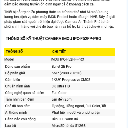
đảm bảo đường truyền ổn định ngay cả ở khoảng cách xa.
Thiết bị hỗ trợ nhiều phương thức lưu trữ như thẻ nhớ MicroSD dung
lượng lớn, dịch vụ đám mây IMOU Protect hoặc đầu ghi NVR. Đây là giải
pháp giám sát ngoài trời hiện đại được Camera An Thành Phát phân
phối chính hãng với chế độ bảo hành và hỗ trợ kỹ thuật chuyên nghiệp.
THÔNG SỐ KỸ THUẬT CAMERA IMOU IPC-F52FP-PRO
THÔNG SỐ
CHI TIẾT
Model
IMOU IPC-F52FP-PRO
Dòng sản phẩm
Bullet 2E Pro
Độ phân giải
5MP (2880 × 1620)
Cảm biến
1/2.9" Progressive CMOS
Chuẩn hình ảnh
3K Ultra HD
Công nghệ quan sát đêm
Full Color
Tầm nhìn ban đêm
Lên đến 25m
Chế độ ban đêm
Tự động, Hồng ngoại, Full Color, Tắt
AI thông minh
Phát hiện người và phương tiện
Cảnh báo chủ động
Đèn LED xanh đỏ
Lưu trữ
MicroSD tối đa 512GB