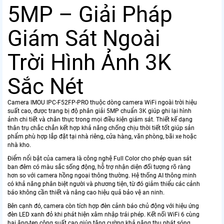
5MP – Giải Pháp
Giám Sát Ngoài
Trời Hình Ảnh 3K
Sắc Nét
Camera IMOU IPC-F52FP-PRO thuộc dòng camera WiFi ngoài trời hiệu
suất cao, được trang bị độ phân giải 5MP chuẩn 3K giúp ghi lại hình
ảnh chi tiết và chân thực trong mọi điều kiện giám sát. Thiết kế dạng
thân trụ chắc chắn kết hợp khả năng chống chịu thời tiết tốt giúp sản
phẩm phù hợp lắp đặt tại nhà riêng, cửa hàng, văn phòng, bãi xe hoặc
nhà kho.
Điểm nổi bật của camera là công nghệ Full Color cho phép quan sát
ban đêm có màu sắc sống động, hỗ trợ nhận diện đối tượng rõ ràng
hơn so với camera hồng ngoại thông thường. Hệ thống AI thông minh
có khả năng phân biệt người và phương tiện, từ đó giảm thiểu các cảnh
báo không cần thiết và nâng cao hiệu quả bảo vệ an ninh.
Bên cạnh đó, camera còn tích hợp đèn cảnh báo chủ động với hiệu ứng
đèn LED xanh đỏ khi phát hiện xâm nhập trái phép. Kết nối WiFi 6 cùng
hai ăng-ten công suất cao giúp tăng cường khả năng thu phát sóng,