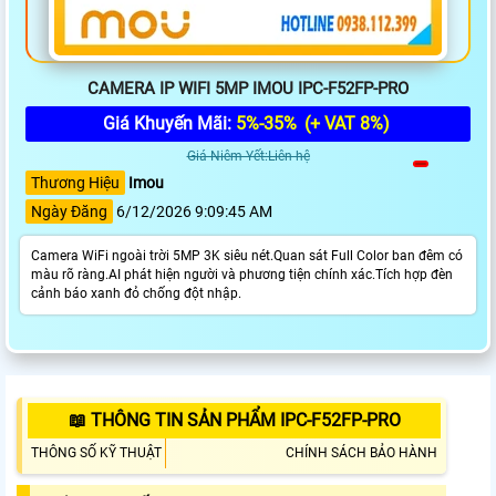
CAMERA IP WIFI 5MP IMOU IPC-F52FP-PRO
Giá Khuyến Mãi:
5%-35%
(+ VAT 8%)
Giá Niêm Yết:Liên hệ
Thương Hiệu
Imou
Ngày Đăng
6/12/2026 9:09:45 AM
Camera WiFi ngoài trời 5MP 3K siêu nét.Quan sát Full Color ban đêm có
màu rõ ràng.AI phát hiện người và phương tiện chính xác.Tích hợp đèn
cảnh báo xanh đỏ chống đột nhập.
📖 THÔNG TIN SẢN PHẨM IPC-F52FP-PRO
THÔNG SỐ KỸ THUẬT
CHÍNH SÁCH BẢO HÀNH