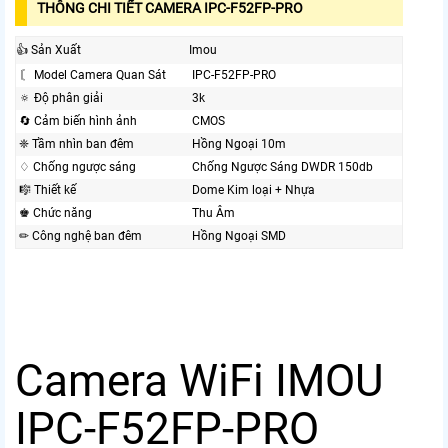
THÔNG CHI TIẾT CAMERA IPC-F52FP-PRO
👍 Sản Xuất
Imou
〘 Model Camera Quan Sát
IPC-F52FP-PRO
🔅 Độ phân giải
3k
🔄 Cảm biến hình ảnh
CMOS
❈ Tầm nhìn ban đêm
Hồng Ngoại 10m
♢ Chống ngược sáng
Chống Ngược Sáng DWDR 150db
🎼️ Thiết kế
Dome Kim loại + Nhựa
♚ Chức năng
Thu Âm
✏ Công nghệ ban đêm
Hồng Ngoại SMD
Camera WiFi IMOU
IPC-F52FP-PRO