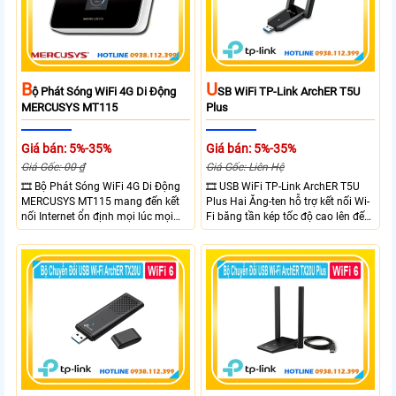
khả năng chống chịu thời tiết.
B
U
Ộ Phát Sóng WiFi 4G Di Động
SB WiFi TP-Link ArchER T5U
MERCUSYS MT115
Plus
Giá bán: 5%-35%
Giá bán: 5%-35%
Giá Gốc: 00 ₫
Giá Gốc: Liên Hệ
🎞 Bộ Phát Sóng WiFi 4G Di Động
🎞 USB WiFi TP-Link ArchER T5U
MERCUSYS MT115 mang đến kết
Plus Hai Ăng-ten hỗ trợ kết nối Wi-
nối Internet ổn định mọi lúc mọi
Fi băng tần kép tốc độ cao lên đến
nơi với tốc độ 4G LTE tải xuống lên
1300 Mbps. Hai ăng-ten ngoài kết
đến 150Mbps. Chuẩn WiFi 6
hợp công nghệ Beamforming giúp
AX300, pin 2400mAh hoạt động
tăng cường tín hiệu và vùng phủ
đến 10 giờ và khả năng kết nối
sóng. USB 3.0 cho tốc độ truyền dữ
cùng lúc 10 thiết bị
liệu nhanh. Hỗ trợ Windows 10/11
và cài đặt dễ dàng không cần đĩa
CD,bảo mật WPA3 cho quyền riêng
tư