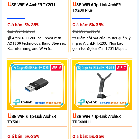
U
U
SB WiFi 6 ArchER TX20U
SB WiFi 6 Tp-Link ArchER
TX20U Plus
Giá bán: 5%-35%
Giá bán: 5%-35%
Giá Gốc: Liên Hệ
Giá Gốc: Liên Hệ
📹 ArchER TX20U equipped with
🎞 Điểm nổi bật của Router quản lý
AX1800 technology, Band Steering,
mạng ArchER TX20U Plus bao
Beamforming, and WiFi 6
gồm tốc độ lên đến 1201 Mbps
transmission. Band Steering
trên băng tần 5 GHz và 574 Mbps
technology optimizes connections,
trên băng tần 2.4 GHz. công nghệ
Beamforming enhances signal
Band Steering, Beamforming và
focus for better coverage. Upgrade
Wifi 6 cung cấp hiệu suất cao và
your network experience with
ổn định cho mạng Wi-Fi của bạn.
leading-edge features.
U
U
SB WiFi 6 Tp-Lick ArchER
SB WiFi 7 Tp-Link ArchER
TX50U
TBE400UH
Giá bán: 5%-35%
Giá bán: 5%-35%