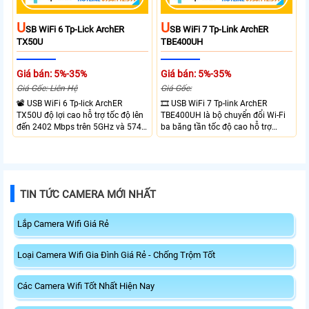
U
U
SB WiFi 6 Tp-Lick ArchER
SB WiFi 7 Tp-Link ArchER
TX50U
TBE400UH
Giá bán: 5%-35%
Giá bán: 5%-35%
Giá Gốc: Liên Hệ
Giá Gốc:
📽 USB WiFi 6 Tp-lick ArchER
🎞 USB WiFi 7 Tp-link ArchER
TX50U độ lợi cao hỗ trợ tốc độ lên
TBE400UH là bộ chuyển đổi Wi-Fi
đến 2402 Mbps trên 5GHz và 574
ba băng tần tốc độ cao hỗ trợ
Mbps trên 2.4GHz mang đến kết
2882 Mbps trên 6GHz, 2882 Mbps
nối không dây nhanh và ổn định.
trên 5GHz và 688 Mbps trên
Tích hợp ăng-ten độ lợi cao mở
2.4GHz. Trang bị 2 ăng-ten ngoài
rộng vùng phủ, giảm độ trễ. USB
công suất cao, kết nối USB 3.0, đi
3.0 tốc độ cao hỗ trợ truyền tải dữ
kèm đế cắm và cáp nối dài. Phù
TIN TỨC CAMERA MỚI NHẤT
liệu nhanh, kết hợp WPA3 tăng
hợp nâng cấp kết nối không dây
cường bảo mật.
tốc độ cao cho máy tính.
Lắp Camera Wifi Giá Rẻ
Loại Camera Wifi Gia Đình Giá Rẻ - Chống Trộm Tốt
Các Camera Wifi Tốt Nhất Hiện Nay