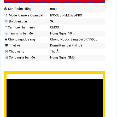
🕸 Sản Phẩm Hãng
Imou
️🚩 Model Camera Quan Sát
IPC-S3EP-5M0WE-PRO
🔆 Độ phân giải
3k
™️ Cảm biến hình ảnh
CMOS
💡 Tầm nhìn ban đêm
Hồng Ngoại 10m
₩ Chống ngược sáng
Chống Ngược Sáng DWDR 150db
🐉️ Thiết kế
Dome Kim loại + Nhựa
⌘ Chức năng
Thu Âm
🥉 Công nghệ ban đêm
Hồng Ngoại SMD