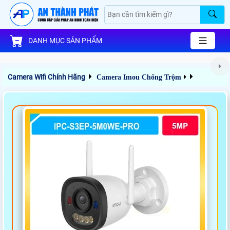
DANH MỤC SẢN PHẨM
Camera Wifi Chính Hãng
Camera Imou Chống Trộm