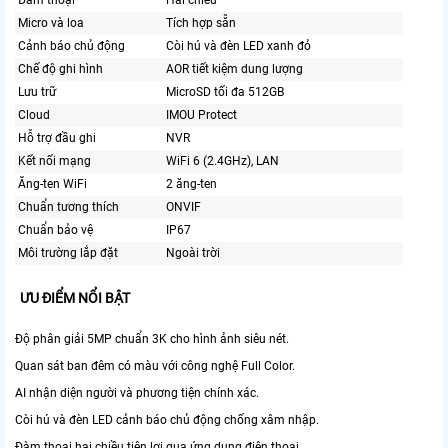
Đàm thoại
Hai chiều
Micro và loa
Tích hợp sẵn
Cảnh báo chủ động
Còi hú và đèn LED xanh đỏ
Chế độ ghi hình
AOR tiết kiệm dung lượng
Lưu trữ
MicroSD tối đa 512GB
Cloud
IMOU Protect
Hỗ trợ đầu ghi
NVR
Kết nối mạng
WiFi 6 (2.4GHz), LAN
Ăng-ten WiFi
2 ăng-ten
Chuẩn tương thích
ONVIF
Chuẩn bảo vệ
IP67
Môi trường lắp đặt
Ngoài trời
ƯU ĐIỂM NỔI BẬT
Độ phân giải 5MP chuẩn 3K cho hình ảnh siêu nét.
Quan sát ban đêm có màu với công nghệ Full Color.
AI nhận diện người và phương tiện chính xác.
Còi hú và đèn LED cảnh báo chủ động chống xâm nhập.
Đàm thoại hai chiều tiện lợi qua ứng dụng điện thoại.