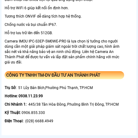
Hỗ trợ WiFi 6 giúp kết nối ổn định hơn.
Tương thích ONVIF dễ dàng tích hợp hệ thống.
Chống nước và bụi chuẩn IP67.
Hỗ trợ lưu trữ lên đến 512GB.
Camera IMOU IPC-S3EP-5M0WE-PRO là lựa chọn lý tưởng cho người
dùng cần một giải pháp giám sát ngoài trời chất lượng cao, hình ảnh
sắc nét và khả năng bảo vệ an ninh chủ động. Liên hệ Camera An
Thành Phát để được tư vấn và lắp đặt sản phẩm chính hãng với mức
giá ưu đãi.
CÔNG TY TNHH TM-DV ĐẦU TƯ AN THÀNH PHÁT
Trụ Sở:
51 Lũy Bán Bích,Phường Phú Thạnh, TP.HCM
Hotline: 0938.11.23.99
Chi Nhánh 1:
445/38 Tân Hòa Đông, Phường Bình Trị Đông, TP.HCM
Kỹ Thuật:
0906.855.330
Điện Thoại:
(028) 6688.4949