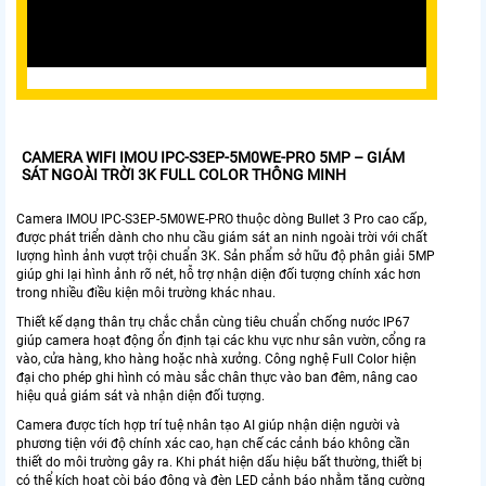
CAMERA WIFI IMOU IPC-S3EP-5M0WE-PRO 5MP – GIÁM
SÁT NGOÀI TRỜI 3K FULL COLOR THÔNG MINH
Camera IMOU IPC-S3EP-5M0WE-PRO thuộc dòng Bullet 3 Pro cao cấp,
được phát triển dành cho nhu cầu giám sát an ninh ngoài trời với chất
lượng hình ảnh vượt trội chuẩn 3K. Sản phẩm sở hữu độ phân giải 5MP
giúp ghi lại hình ảnh rõ nét, hỗ trợ nhận diện đối tượng chính xác hơn
trong nhiều điều kiện môi trường khác nhau.
Thiết kế dạng thân trụ chắc chắn cùng tiêu chuẩn chống nước IP67
giúp camera hoạt động ổn định tại các khu vực như sân vườn, cổng ra
vào, cửa hàng, kho hàng hoặc nhà xưởng. Công nghệ Full Color hiện
đại cho phép ghi hình có màu sắc chân thực vào ban đêm, nâng cao
hiệu quả giám sát và nhận diện đối tượng.
Camera được tích hợp trí tuệ nhân tạo AI giúp nhận diện người và
phương tiện với độ chính xác cao, hạn chế các cảnh báo không cần
thiết do môi trường gây ra. Khi phát hiện dấu hiệu bất thường, thiết bị
có thể kích hoạt còi báo động và đèn LED cảnh báo nhằm tăng cường