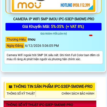
CAMERA IP WIFI 5MP IMOU IPC-S3EP-5M0WE-PRO
Giá Khuyến Mãi:
5%-35%
(+ VAT 8%)
Giá Niêm Yết:Liên hệ
Thương Hiệu
Imou
Ngày Đăng
6/12/2026 5:06:05 PM
Camera WiFi ngoài trời 5MP 3K siêu nét. Ghi hình Full Color ban đêm có
màu rõ ràng.AI phát hiện người và phương tiện chính xác.
📖 THÔNG TIN SẢN PHẨM IPC-S3EP-5M0WE-PRO
THÔNG SỐ KỸ THUẬT
CHÍNH SÁCH BẢO HÀNH
THÔNG SỐ KỸ THUẬT IPC-S3EP-5M0WE-PRO