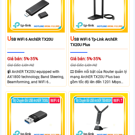
và cài đặt dễ dàng không cần đĩa
CD,bảo mật WPA3 cho quyền riêng
tư
U
U
SB WiFi 6 ArchER TX20U
SB WiFi 6 Tp-Link ArchER
TX20U Plus
Giá bán: 5%-35%
Giá bán: 5%-35%
Giá Gốc: Liên Hệ
Giá Gốc: Liên Hệ
📹 ArchER TX20U equipped with
🎞 Điểm nổi bật của Router quản lý
AX1800 technology, Band Steering,
mạng ArchER TX20U Plus bao
Beamforming, and WiFi 6
gồm tốc độ lên đến 1201 Mbps
transmission. Band Steering
trên băng tần 5 GHz và 574 Mbps
technology optimizes connections,
trên băng tần 2.4 GHz. công nghệ
Beamforming enhances signal
Band Steering, Beamforming và
focus for better coverage. Upgrade
Wifi 6 cung cấp hiệu suất cao và
your network experience with
ổn định cho mạng Wi-Fi của bạn.
leading-edge features.