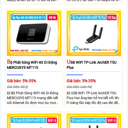
Mbps, anten độ lợi 13 dBi và kết
hỗ trợ LTE lên đến 150 Mbps và Wi-
nối đường dài trên 10 km trong
Fi 2.4 GHz lên đến 300 Mbps với
điều kiện phù hợp. Trang bị cổng
thiết kế với vỏ chống chịu thời tiết
Ethernet Shielded 10/100 Mbps, hỗ
chuẩn IP65, chống sét ±6kV và
trợ PoE Passive, MAXtream TDMA,
chống tĩnh điện ±15kV
quản lý tập trung và phân tích
quang phổ. Chuẩn IPX5 giúp tăng
khả năng chống chịu thời tiết.
B
U
Ộ Phát Sóng WiFi 4G Di Động
SB WiFi TP-Link ArchER T5U
MERCUSYS MT115
Plus
Giá bán: 5%-35%
Giá bán: 5%-35%
Giá Gốc: 00 ₫
Giá Gốc: Liên Hệ
🎞 Bộ Phát Sóng WiFi 4G Di Động
🎞 USB WiFi TP-Link ArchER T5U
MERCUSYS MT115 mang đến kết
Plus Hai Ăng-ten hỗ trợ kết nối Wi-
nối Internet ổn định mọi lúc mọi
Fi băng tần kép tốc độ cao lên đến
nơi với tốc độ 4G LTE tải xuống lên
1300 Mbps. Hai ăng-ten ngoài kết
đến 150Mbps. Chuẩn WiFi 6
hợp công nghệ Beamforming giúp
AX300, pin 2400mAh hoạt động
tăng cường tín hiệu và vùng phủ
đến 10 giờ và khả năng kết nối
sóng. USB 3.0 cho tốc độ truyền dữ
cùng lúc 10 thiết bị
liệu nhanh. Hỗ trợ Windows 10/11