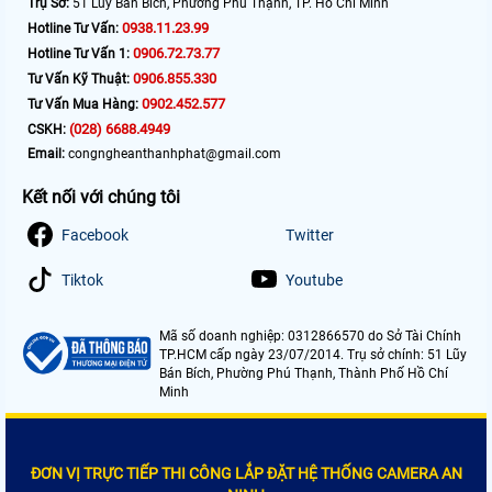
Trụ Sở:
51 Lũy Bán Bích, Phường Phú Thạnh, TP. Hồ Chí Minh
0938.11.23.99
Hotline Tư Vấn:
0906.72.73.77
Hotline Tư Vấn 1:
0906.855.330
Tư Vấn Kỹ Thuật:
0902.452.577
Tư Vấn Mua Hàng:
(028) 6688.4949
CSKH:
Email:
congngheanthanhphat@gmail.com
Kết nối với chúng tôi
Facebook
Twitter
Tiktok
Youtube
Mã số doanh nghiệp: 0312866570 do Sở Tài Chính
TP.HCM cấp ngày 23/07/2014. Trụ sở chính: 51 Lũy
Bán Bích, Phường Phú Thạnh, Thành Phố Hồ Chí
Minh
ĐƠN VỊ TRỰC TIẾP THI CÔNG LẮP ĐẶT HỆ THỐNG CAMERA AN