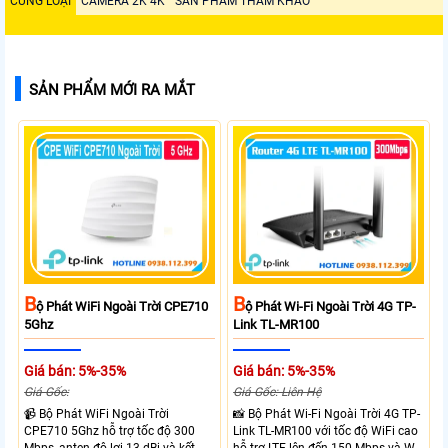
CÙNG LOẠI
CAMERA 2K 4K
SẢN PHẨM THAM KHẢO
SẢN PHẨM MỚI RA MẮT
B
B
Ộ Phát WiFi Ngoài Trời CPE710
Ộ Phát Wi-Fi Ngoài Trời 4G TP-
5Ghz
Link TL-MR100
Giá bán: 5%-35%
Giá bán: 5%-35%
Giá Gốc:
Giá Gốc: Liên Hệ
📹 Bộ Phát WiFi Ngoài Trời
📸 Bộ Phát Wi-Fi Ngoài Trời 4G TP-
CPE710 5Ghz hỗ trợ tốc độ 300
Link TL-MR100 với tốc độ WiFi cao