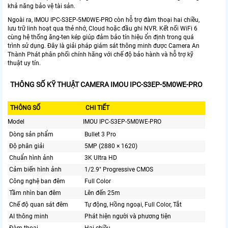
khả năng bảo vệ tài sản.
Ngoài ra, IMOU IPC-S3EP-5M0WE-PRO còn hỗ trợ đàm thoại hai chiều,
lưu trữ linh hoạt qua thẻ nhớ, Cloud hoặc đầu ghi NVR. Kết nối WiFi 6
cùng hệ thống ăng-ten kép giúp đảm bảo tín hiệu ổn định trong quá
trình sử dụng. Đây là giải pháp giám sát thông minh được Camera An
Thành Phát phân phối chính hãng với chế độ bảo hành và hỗ trợ kỹ
thuật uy tín.
THÔNG SỐ KỸ THUẬT CAMERA IMOU IPC-S3EP-5M0WE-PRO
THÔNG SỐ
CHI TIẾT
Model
IMOU IPC-S3EP-5M0WE-PRO
Dòng sản phẩm
Bullet 3 Pro
Độ phân giải
5MP (2880 × 1620)
Chuẩn hình ảnh
3K Ultra HD
Cảm biến hình ảnh
1/2.9" Progressive CMOS
Công nghệ ban đêm
Full Color
Tầm nhìn ban đêm
Lên đến 25m
Chế độ quan sát đêm
Tự động, Hồng ngoại, Full Color, Tắt
AI thông minh
Phát hiện người và phương tiện