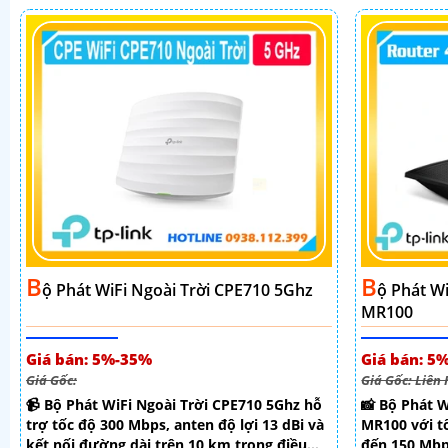
B
B
Ộ Phát WiFi Ngoài Trời CPE710 5Ghz
Ộ Phát Wi
MR100
Giá bán: 5%-35%
Giá bán: 5
Giá Gốc:
Giá Gốc: Liên
📹 Bộ Phát WiFi Ngoài Trời CPE710 5Ghz hỗ
📸 Bộ Phát W
trợ tốc độ 300 Mbps, anten độ lợi 13 dBi và
MR100 với tố
kết nối đường dài trên 10 km trong điều
đến 150 Mbps