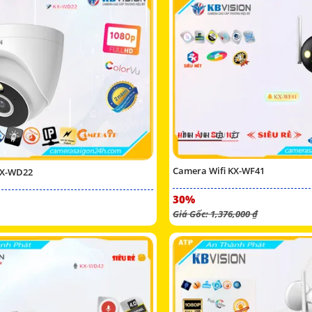
Camera Wifi KX-WF41
KX-WD22
30%
Giá Gốc: 1,376,000 ₫