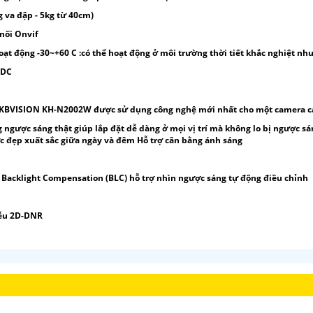
g va đập - 5kg từ 40cm)
 nối Onvif
hoạt động -30~+60 C :có thể hoạt động ở môi trường thời tiết khắc nghiệt n
VDC
 KBVISION KH-N2002W được sử dụng công nghệ mới nhất cho một camera ca
 ngược sáng thật giúp lắp đặt dễ dàng ở mọi vị trí mà không lo bị ngược s
c đẹp xuất sắc giữa ngày và đêm Hỗ trợ cân bằng ánh sáng
 Backlight Compensation (BLC) hỗ trợ nhìn ngược sáng tự động điều chỉnh
iễu 2D-DNR