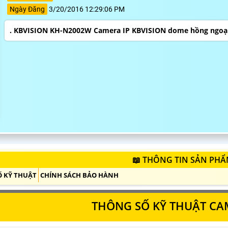
Ngày Đăng
3/20/2016 12:29:06 PM
. KBVISION KH-N2002W Camera IP KBVISION dome hồng ngoại
📖 THÔNG TIN SẢN PH
 KỸ THUẬT
CHÍNH SÁCH BẢO HÀNH
THÔNG SỐ KỸ THUẬT CA