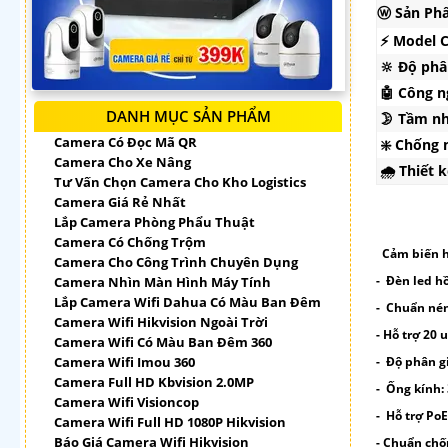
ⓦ Sản Ph
⚡ Model 
🔆 Độ phâ
🤖️ Công 
DANH MỤC SẢN PHẨM
🌛 Tầm n
Camera Có Đọc Mã QR
❇️ Chống
Camera Cho Xe Nâng
🌧️ Thiết 
Tư Vấn Chọn Camera Cho Kho Logistics
Camera Giá Rẻ Nhất
Lắp Camera Phòng Phẩu Thuật
Camera Có Chống Trộm
Cảm biến hì
Camera Cho Công Trình Chuyên Dụng
- Đèn led h
Camera Nhìn Màn Hình Máy Tính
Lắp Camera Wifi Dahua Có Màu Ban Đêm
- Chuẩn nén
Camera Wifi Hikvision Ngoài Trời
- Hỗ trợ 20 
Camera Wifi Có Màu Ban Đêm 360
Camera Wifi Imou 360
- Độ phân gi
Camera Full HD Kbvision 2.0MP
- Ống kính:
Camera Wifi Visioncop
- Hỗ trợ Po
Camera Wifi Full HD 1080P Hikvision
Báo Giá Camera Wifi Hikvision
- Chuẩn chố