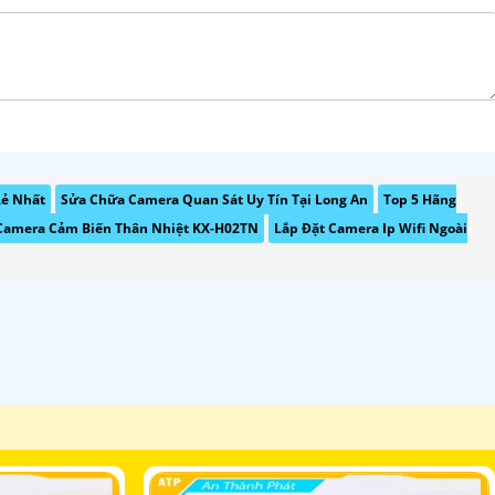
Rẻ Nhất
Sửa Chữa Camera Quan Sát Uy Tín Tại Long An
Top 5 Hãng
Camera Cảm Biến Thân Nhiệt KX-H02TN
Lắp Đặt Camera Ip Wifi Ngoài