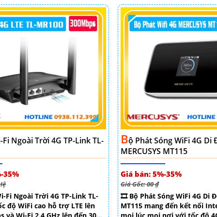
B
-Fi Ngoài Trời 4G TP-Link TL-
Ộ Phát Sóng WiFi 4G Di
MERCUSYS MT115
%-35%
Giá bán: 5%-35%
 Hệ
Giá Gốc: 00 ₫
i-Fi Ngoài Trời 4G TP-Link TL-
🎞 Bộ Phát Sóng WiFi 4G Di
c độ WiFi cao hỗ trợ LTE lên
MT115 mang đến kết nối Int
 và Wi-Fi 2.4 GHz lên đến 300
mọi lúc mọi nơi với tốc độ 4