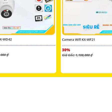
KX-WD42
Camera Wifi KX-WF21
30%
,000 ₫
Giá Gốc: 1,108,000 ₫