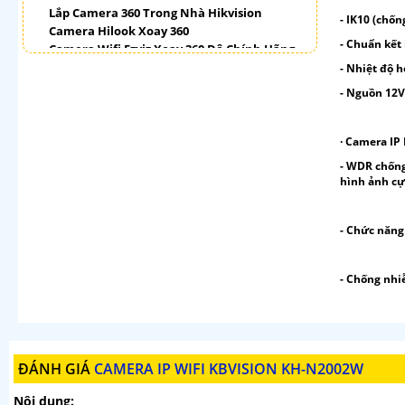
Lắp Camera 360 Trong Nhà Hikvision
- IK10 (chốn
Camera Hilook Xoay 360
- Chuẩn kết
Camera Wifi Ezviz Xoay 360 Độ Chính Hãng
Chất Lượng Tốt
- Nhiệt độ 
Camera Kbvision Xoay 360 Toàn Cảnh
- Nguồn 12
Camera Ebitcam 360
Bán Camera Dahua Xoay 360 Độ
Camera Imou 360
· Camera IP
- WDR chống
LẮP CAMERA THEO NHU CẦU
hình ảnh cự
Lắp Camera Văn Phòng Giá Rẻ
Lắp Camera Nhà Xưởng Giá Rẻ
Lắp Camera Gia Đình Giá Rẻ
- Chức năng
Lắp Camera Kho Hàng Giá Rẻ
Lắp Camera Cửa Hàng Giá Rẻ
- Chống nh
Lắp Camera Wifi Giá Rẻ Chính Hãng
Lắp Camera Công Trình Giá Rẻ
Camera 360 Giá Rẻ
ĐÁNH GIÁ
CAMERA IP WIFI KBVISION KH-N2002W
Nội dung: