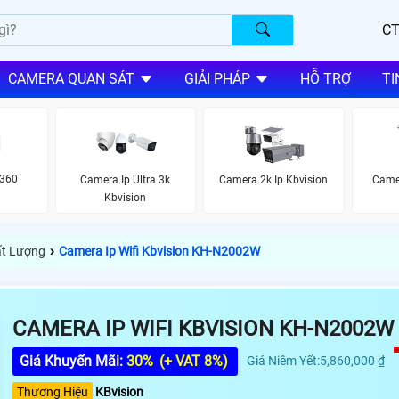
CT
CAMERA QUAN SÁT
GIẢI PHÁP
HỖ TRỢ
TI
 360
Camera Ip Ultra 3k
Camera 2k Ip Kbvision
Came
Kbvision
›
ất Lượng
Camera Ip Wifi Kbvision KH-N2002W
CAMERA IP WIFI KBVISION KH-N2002W
Giá Khuyến Mãi:
30%
(+ VAT 8%)
Giá Niêm Yết:5,860,000 ₫
Thương Hiệu
KBvision