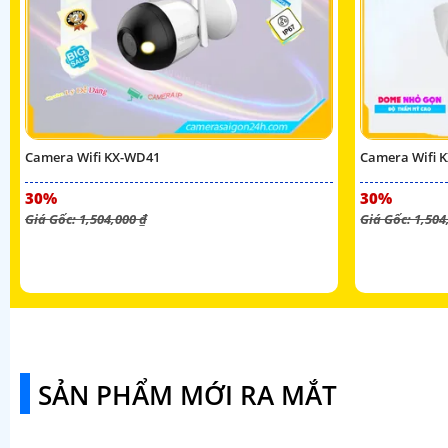
Camera Wifi KX-WD41
Camera Wifi 
30%
30%
Giá Gốc: 1,504,000 ₫
Giá Gốc: 1,504
SẢN PHẨM MỚI RA MẮT