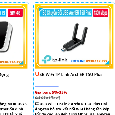
U
 Động
SB WiFi TP-Link ArchER T5U Plus
Giá bán: 5%-35%
Giá Gốc: Liên Hệ
 Động MERCUSYS
🎞 USB WiFi TP-Link ArchER T5U Plus Hai
ernet ổn định
Ăng-ten hỗ trợ kết nối Wi-Fi băng tần kép
G LTE tải xuống
tốc độ cao lên đến 1300 Mbps. Hai ăng-ten