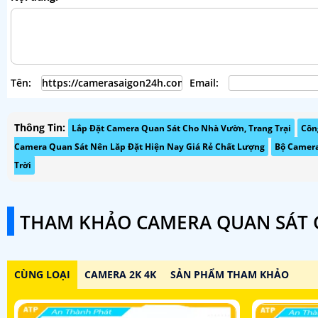
Tên:
Email:
Thông Tin:
Lắp Đặt Camera Quan Sát Cho Nhà Vườn, Trang Trại
Côn
Camera Quan Sát Nên Lăp Đặt Hiện Nay Giá Rẻ Chất Lượng
Bộ Camera
Trời
THAM KHẢO CAMERA QUAN SÁT G
CÙNG LOẠI
CAMERA 2K 4K
SẢN PHẨM THAM KHẢO