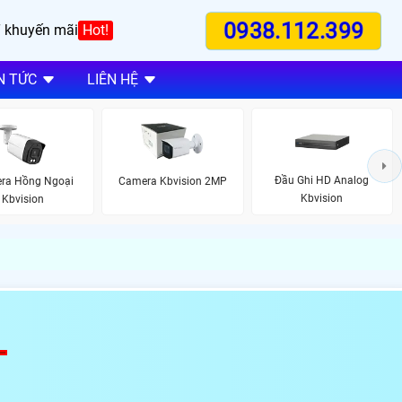
0938.112.399
 khuyến mãi
Hot!
N TỨC
LIÊN HỆ
Đầu Ghi HD Analog
ra Hồng Ngoại
Camera Kbvision 2MP
Kbvision
Kbvision