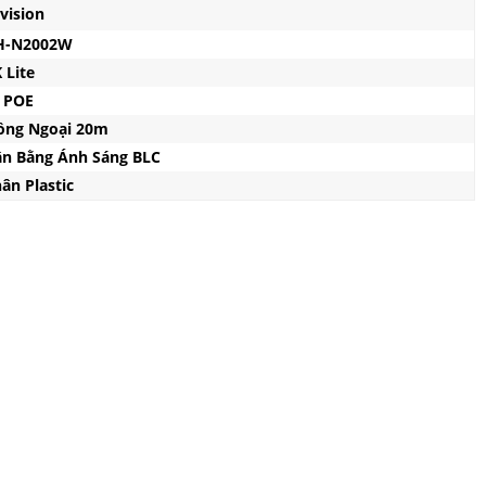
vision
H-N2002W
 Lite
P POE
ồng Ngoại 20m
ân Bằng Ánh Sáng BLC
ân Plastic