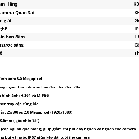
ẩm Hãng
KB
Camera Quan Sát
K
n giải
2K
nghệ
I
hìn ban đêm
H
 ngược sáng
C
kế
Th
nh ảnh: 3.0 Megapixel
ồng ngoại Tầm nhìn xa ban đêm lên đến 20m
 hình ảnh: H.264 và MJPEG
user truy cập cùng lúc
ải : 25/30fps 2.0 Megapixel (1920x1080)
 3.6mm ( góc nhìn 75°)
E (cấp nguồn qua mạng) giúp giảm chi phí dây nguồn và nguồn cho camera
ng bụi và nước IP67 giúp kéo dài tuổi thọ camera