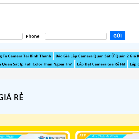
Phone:
g Ty Camera Tại Bình Thạnh
Báo Giá Lắp Camera Quan Sát Ở Quận 2 Giá 
 Quan Sát Ip Full Color Thân Ngoài Trời
Lắp Đặt Camera Giá Rẻ Hd
Lắp 
IÁ RẺ