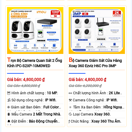
T
B
Rọn Bộ Camera Quan Sát 2 Ống
Ộ Camera Giám Sát Cửa Hàng
Kính IPC-S2XP-10M0WED
Xoay 360 Ezviz H6C Pro 3MP
Giá bán: 4,800,000 ₫
Giá bán: 4,800,000 ₫
Giá Gốc: 6,800,000 ₫
Giá Gốc: 6,200,000 ₫
🦉 Hình ảnh chất lượng :
10 MP.
️👀 Chất lượng hình Ảnh :
2K Lite .
🕉️ Sử dụng công nghệ :
IP Wifi.
⚒ Camera Công nghệ :
IP Wifi.
❈ Giám sát Ban Đêm :
Full Color
🔅 Tầm Xa Ban Đêm :
Hồng Ngoại
20m Có Màu Ban Ðêm.
10m Hồng Ngoại Smart IR.
🐜 Mẫu Camera
2 Mắt Trong Nhà.
💦 Loại Camera
Xoay 360.
️🔔 Đặt Điểm :
Báo Động Chuyển
️ƒ Chức Năng :
Xoay 360 Thu Âm.
Động.