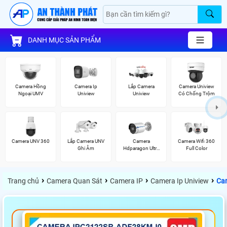
DANH MỤC SẢN PHẨM
Camera Hồng
Camera Ip
Lắp Camera
Camera Uniview
Ngoại UMV
Uniview
Uniview
Có Chống Trộm
Camera UNV 360
Lắp Camera UNV
Camera
Camera Wifi 360
Ghi Âm
Hdparagon Ultra
Full Color
2K
›
›
›
›
Trang chủ
Camera Quan Sát
Camera IP
Camera Ip Uniview
Ca