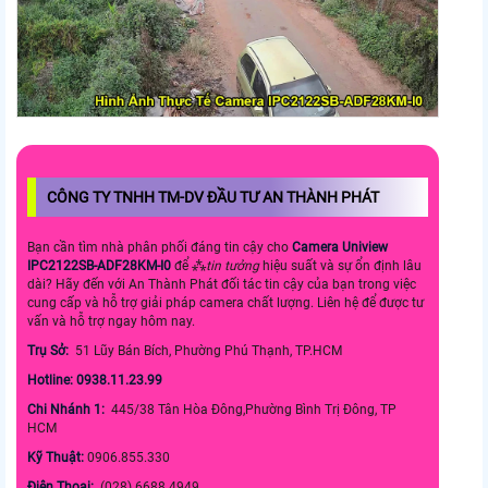
CÔNG TY TNHH TM-DV ĐẦU TƯ AN THÀNH PHÁT
Bạn cần tìm nhà phân phối đáng tin cậy cho
Camera Uniview
IPC2122SB-ADF28KM-I0
để ⁂
tin tưởng
hiệu suất và sự ổn định lâu
dài? Hãy đến với An Thành Phát đối tác tin cậy của bạn trong việc
cung cấp và hỗ trợ giải pháp camera chất lượng. Liên hệ để được tư
vấn và hỗ trợ ngay hôm nay.
Trụ Sở:
51 Lũy Bán Bích, Phường Phú Thạnh, TP.HCM
Hotline: 0938.11.23.99
Chi Nhánh 1:
445/38 Tân Hòa Đông,Phường Bình Trị Đông, TP
HCM
Kỹ Thuật:
0906.855.330
Điện Thoại:
(028) 6688.4949