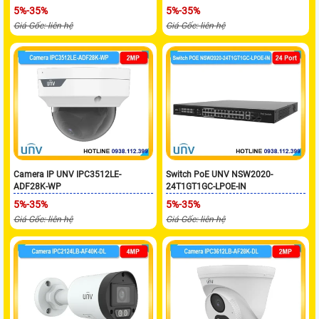
5%-35%
5%-35%
Giá Gốc: liên hệ
Giá Gốc: liên hệ
Camera IP UNV IPC3512LE-
Switch PoE UNV NSW2020-
ADF28K-WP
24T1GT1GC-LPOE-IN
5%-35%
5%-35%
Giá Gốc: liên hệ
Giá Gốc: liên hệ