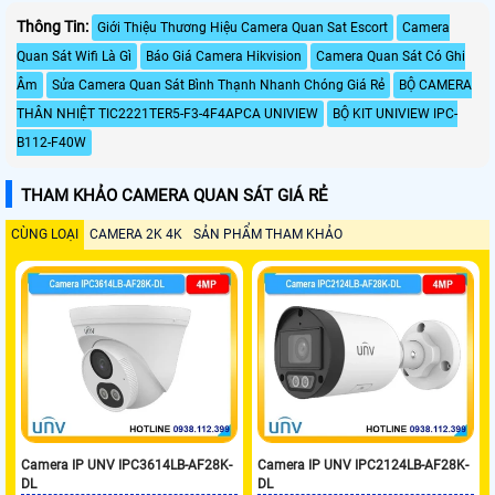
Thông Tin:
Giới Thiệu Thương Hiệu Camera Quan Sat Escort
Camera
Quan Sát Wifi Là Gì
Báo Giá Camera Hikvision
Camera Quan Sát Có Ghi
Âm
Sửa Camera Quan Sát Bình Thạnh Nhanh Chóng Giá Rẻ
BỘ CAMERA
THÂN NHIỆT TIC2221TER5-F3-4F4APCA UNIVIEW
BỘ KIT UNIVIEW IPC-
B112-F40W
THAM KHẢO CAMERA QUAN SÁT GIÁ RẺ
CÙNG LOẠI
CAMERA 2K 4K
SẢN PHẨM THAM KHẢO
Camera IP UNV IPC3614LB-AF28K-
Camera IP UNV IPC2124LB-AF28K-
DL
DL