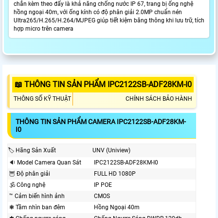
chắn kèm theo đấy là khả năng chống nước IP 67, trang bị ống nghệ
hồng ngoại 40m, với ống kính có độ phân giải 2.0MP chuẩn nén
Ultra265/H.265/H.264/MJPEG giúp tiết kiệm băng thông khi lưu trữ, tích
hợp micro trên camera
📖 THÔNG TIN SẢN PHẨM IPC2122SB-ADF28KM-I0
THÔNG SỐ KỸ THUẬT
CHÍNH SÁCH BẢO HÀNH
THÔNG TIN SẢN PHẨM CAMERA IPC2122SB-ADF28KM-
I0
🏷 Hãng Sản Xuất
UNV (Uniview)
🔉 Model Camera Quan Sát
IPC2122SB-ADF28KM-I0
🦉 Độ phân giải
FULL HD 1080P
🕉️ Công nghệ
IP POE
™️ Cảm biến hình ảnh
CMOS
❃ Tầm nhìn ban đêm
Hồng Ngoại 40m