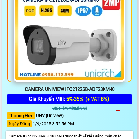
CAMERA UNIVIEW IPC2122SB-ADF28KM-I0
Giá Khuyến Mãi:
5%-35%
(+ VAT 8%)
Giá Niêm Yết:Liên hệ
Thương Hiệu
UNV (Uniview)
Ngày Đăng
1/9/2025 3:52:56 PM
Camera IPC2122SB-ADF28KM-I0 được thiết kế kiểu dáng thân chắc