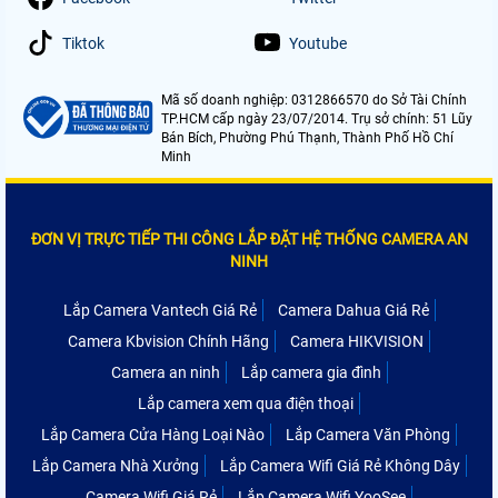
Tiktok
Youtube
Mã số doanh nghiệp: 0312866570 do Sở Tài Chính
TP.HCM cấp ngày 23/07/2014. Trụ sở chính: 51 Lũy
Bán Bích, Phường Phú Thạnh, Thành Phố Hồ Chí
Minh
ĐƠN VỊ TRỰC TIẾP THI CÔNG LẮP ĐẶT HỆ THỐNG CAMERA AN
NINH
Lắp Camera Vantech Giá Rẻ
Camera Dahua Giá Rẻ
Camera Kbvision Chính Hãng
Camera HIKVISION
Camera an ninh
Lắp camera gia đình
Lắp camera xem qua điện thoại
Lắp Camera Cửa Hàng Loại Nào
Lắp Camera Văn Phòng
Lắp Camera Nhà Xưởng
Lắp Camera Wifi Giá Rẻ Không Dây
Camera Wifi Giá Rẻ
Lắp Camera Wifi YooSee