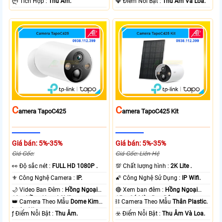
️ლ Tích Hợp :
Thu Âm.
️💎 Điểm Nỗi Bật :
Thu Âm Và Loa.
C
C
Amera TapoC425
Amera TapoC425 Kit
Giá bán: 5%-35%
Giá bán: 5%-35%
Giá Gốc:
Giá Gốc: Liên Hệ
️👀 Độ sắc nét :
FULL HD 1080P .
💯 Chất lượng hình :
2K Lite .
⚜️ Công Nghệ Camera :
IP.
🌠 Công Nghệ Sử Dụng :
IP Wifi.
🌙 Video Ban Đêm :
Hồng Ngoại
🔴 Xem ban đêm :
Hồng Ngoại
10m Hồng Ngoại SMD.
15m Có Màu Ban Ðêm.
👑 Camera Theo Mẫu
Dome Kim
⛓ Camera Theo Mẫu
Thân Plastic.
loại + Nhựa.
️ƒ Điểm Nỗi Bật :
Thu Âm.
️☣️ Điểm Nỗi Bật :
Thu Âm Và Loa.