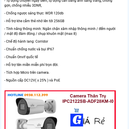
- Tự động chuyển ngày đêm, tự động cân bằng ánh sáng trắng, chống
gợn, chống nhiễu 3DNR,
- Chống ngược sáng thực: WDR 120db
- Hỗ trợ khe cắm thẻ nhớ lên tới 256GB
- Tính năng thông minh: Ngăn chặn xâm nhập thông minh / đếm người
/ mật độ đám đông / chụp khuôn mặt (max 8)
- Chế độ hành lang: Corridor
- Chuẩn chống nước và bụi IP67
- Chuẩn Onvif quốc tế
- Hỗ trợ tên miền miễn phí trọn đời.
- Tích hợp Micro trên camera.
- Nguồn cấp DC12V( ± 25% ) và PoE