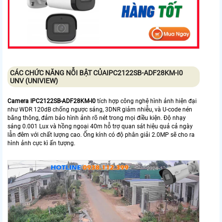
CÁC CHỨC NĂNG NỖI BẬT CỦAIPC2122SB-ADF28KM-I0
UNV (UNIVIEW)
Camera IPC2122SB-ADF28KM-I0
tích hợp công nghệ hình ảnh hiện đại
như WDR 120dB chống ngược sáng, 3DNR giảm nhiễu, và U-code nén
băng thông, đảm bảo hình ảnh rõ nét trong mọi điều kiện. Độ nhạy
sáng 0.001 Lux và hồng ngoại 40m hỗ trợ quan sát hiệu quả cả ngày
lẫn đêm với chất lượng cao. Ống kính có độ phân giải 2.0MP sẽ cho ra
hình ảnh cực kì ấn tượng.