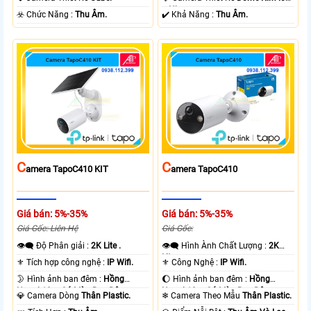
+ Nhựa.
️☣️ Chức Năng :
Thu Âm.
️✔️ Khả Năng :
Thu Âm.
C
C
Amera TapoC410 KIT
Amera TapoC410
Giá bán: 5%-35%
Giá bán: 5%-35%
Giá Gốc: Liên Hệ
Giá Gốc:
👁️‍🗨 Độ Phân giải :
2K Lite .
👁️‍🗨 Hình Ành Chất Lượng :
2K
Lite .
⚜️ Tích hợp công nghệ :
IP Wifi.
⚜️ Công Nghệ :
IP Wifi.
🌛 Hình ảnh ban đêm :
Hồng
🌔 Hình ảnh ban đêm :
Hồng
Ngoại 10m Có Màu Ban Ðêm.
Ngoại 10m Có Màu Ban Ðêm.
💎 Camera Dòng
Thân Plastic.
❄ Camera Theo Mẫu
Thân Plastic.