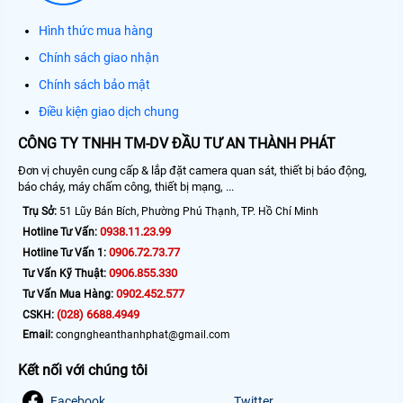
Hình thức mua hàng
Chính sách giao nhận
Chính sách bảo mật
Điều kiện giao dịch chung
CÔNG TY TNHH TM-DV ĐẦU TƯ AN THÀNH PHÁT
Đơn vị chuyên cung cấp & lắp đặt camera quan sát, thiết bị báo động,
báo cháy, máy chấm công, thiết bị mạng, ...
Trụ Sở:
51 Lũy Bán Bích, Phường Phú Thạnh, TP. Hồ Chí Minh
0938.11.23.99
Hotline Tư Vấn:
0906.72.73.77
Hotline Tư Vấn 1:
0906.855.330
Tư Vấn Kỹ Thuật:
0902.452.577
Tư Vấn Mua Hàng:
(028) 6688.4949
CSKH:
Email:
congngheanthanhphat@gmail.com
Kết nối với chúng tôi
Facebook
Twitter