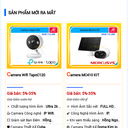
SẢN PHẨM MỚI RA MẮT
C
C
Amera Wifi TapoC120
Amera MC410 KIT
Giá bán: 5%-35%
Giá bán: 5%-35%
Giá Gốc: Liên hệ
Giá Gốc: 00 ₫
🔅 Chất lượng hình Ảnh :
Ultra 2k +
🔆 Hình Ảnh Sắc nét :
FULL HD
.
1080P .
👍 Camera Công nghệ :
IP Wifi.
🌠 Công Nghệ Hình Ảnh :
IP.
💥 Giám sát Ban Đêm :
Hồng
⭐ Khi xem thiếu sáng :
Hồng Ngoại
Ngoại 10m Hồng Ngoại SMD.
10m Hồng Ngoại SMD.
🛡 Camera Thiết Kế
Cube.
🕸️ Camera Thiết Kế
Dome Kim loại