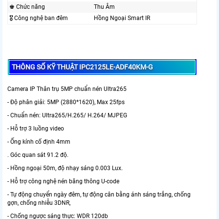
♚ Chức năng
Thu Âm
🎖️ Công nghệ ban đêm
Hồng Ngoại Smart IR
THÔNG SỐ KỸ THUẬT IPC2125LE-ADF40KM-G
Camera IP Thân trụ 5MP chuẩn nén Ultra265
- Độ phân giải: 5MP (2880*1620), Max 25fps
- Chuẩn nén: Ultra265/H.265/ H.264/ MJPEG
- Hỗ trợ 3 luồng video
- Ống kính cố định 4mm
. Góc quan sát 91.2 độ.
- Hồng ngoại 50m, độ nhạy sáng 0.003 Lux.
- Hỗ trợ công nghệ nén băng thông U-code
- Tự động chuyển ngày đêm, tự động cân bằng ánh sáng trắng, chống
gợn, chống nhiễu 3DNR,
- Chống ngược sáng thực: WDR 120db