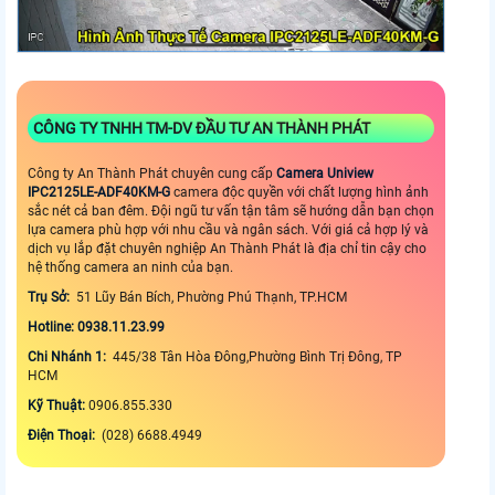
CÔNG TY TNHH TM-DV ĐẦU TƯ AN THÀNH PHÁT
Công ty An Thành Phát chuyên cung cấp
Camera Uniview
IPC2125LE-ADF40KM-G
camera độc quyền với chất lượng hình ảnh
sắc nét cả ban đêm. Đội ngũ tư vấn tận tâm sẽ hướng dẫn bạn chọn
lựa camera phù hợp với nhu cầu và ngân sách. Với giá cả hợp lý và
dịch vụ lắp đặt chuyên nghiệp An Thành Phát là địa chỉ tin cậy cho
hệ thống camera an ninh của bạn.
Trụ Sở:
51 Lũy Bán Bích, Phường Phú Thạnh, TP.HCM
Hotline: 0938.11.23.99
Chi Nhánh 1:
445/38 Tân Hòa Đông,Phường Bình Trị Đông, TP
HCM
Kỹ Thuật:
0906.855.330
Điện Thoại:
(028) 6688.4949