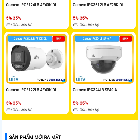
Camera IPC2124LB-AF40K-DL
Camera IPC3612LB-AF28K-DL
5%-35%
5%-35%
Giá Gốc: liên hệ
Giá Gốc: liên hệ
Camera IPC2122LB-AF40K-DL
Camera IPC324LB-SF40-A
5%-35%
5%-35%
Giá Gốc: liên hệ
Giá Gốc: liên hệ
SẢN PHẨM MỚI RA MẮT