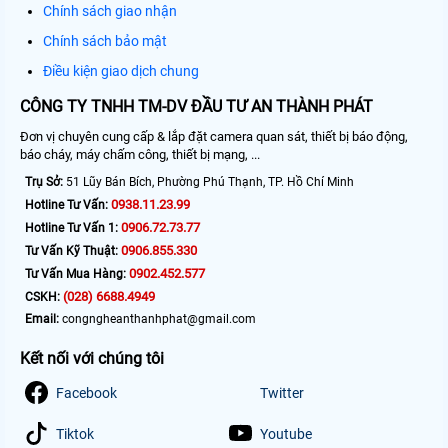
Chính sách giao nhận
Chính sách bảo mật
Điều kiện giao dịch chung
CÔNG TY TNHH TM-DV ĐẦU TƯ AN THÀNH PHÁT
Đơn vị chuyên cung cấp & lắp đặt camera quan sát, thiết bị báo động,
báo cháy, máy chấm công, thiết bị mạng, ...
Trụ Sở:
51 Lũy Bán Bích, Phường Phú Thạnh, TP. Hồ Chí Minh
0938.11.23.99
Hotline Tư Vấn:
0906.72.73.77
Hotline Tư Vấn 1:
0906.855.330
Tư Vấn Kỹ Thuật:
0902.452.577
Tư Vấn Mua Hàng:
(028) 6688.4949
CSKH:
Email:
congngheanthanhphat@gmail.com
Kết nối với chúng tôi
Facebook
Twitter
Tiktok
Youtube