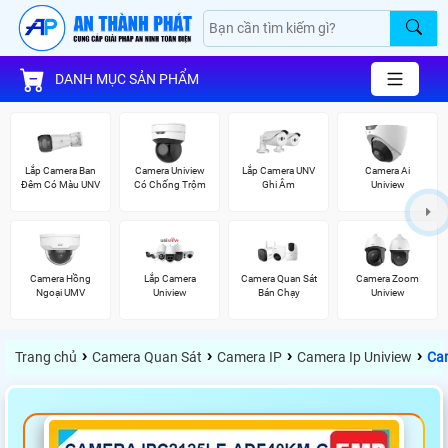
DANH MỤC SẢN PHẨM
Lắp Camera Ban
Camera Uniview
Lắp Camera UNV
Camera Ai
Đêm Có Màu UNV
Có Chống Trộm
Ghi Âm
Uniview
Camera Hồng
Lắp Camera
Camera Quan Sát
Camera Zoom
Ngoại UMV
Uniview
Bán Chạy
Uniview
›
›
›
›
Trang chủ
Camera Quan Sát
Camera IP
Camera Ip Uniview
Ca