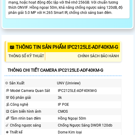
mạng, hoặc hoạt động độc lập với thẻ nhớ 256GB. Với chuẩn tương
thích ONVIF. Hồng ngoại 50m, khả năng chống ngược sáng 120dB, độ
phân giải 5.0 MP với H.265 Smart IR, chống chói sáng ban đêm.
📖 THÔNG TIN SẢN PHẨM IPC2125LE-ADF40KM-G
THÔNG SỐ KỸ THUẬT
CHÍNH SÁCH BẢO HÀNH
THÔNG CHI TIẾT CAMERA IPC2125LE-ADF40KM-G
💠 Sản Xuất
UNV (Uniview)
💭 Model Camera Quan Sát
IPC2125LE-ADF40KM-G
💯 Độ phân giải
3k
🕉️ Công nghệ
IP POE
🔳 Cảm biến hình ảnh
CMOS
🌈 Tầm nhìn ban đêm
Hồng Ngoại 50m
☄️ Chống ngược sáng
Chống Ngược Sáng DWDR 120db
❄ Thiết kế
Dome Kim loại