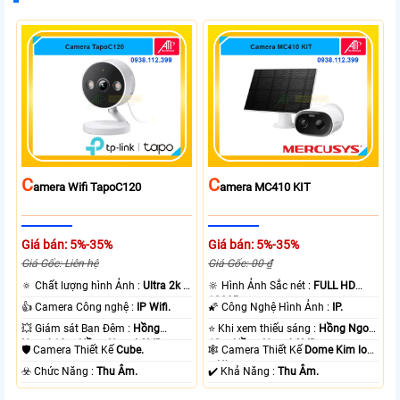
C
C
Amera Wifi TapoC120
Amera MC410 KIT
Giá bán: 5%-35%
Giá bán: 5%-35%
Giá Gốc: Liên hệ
Giá Gốc: 00 ₫
🔅 Chất lượng hình Ảnh :
Ultra 2k +
🔆 Hình Ảnh Sắc nét :
FULL HD
.
1080P .
👍 Camera Công nghệ :
IP Wifi.
🌠 Công Nghệ Hình Ảnh :
IP.
💥 Giám sát Ban Đêm :
Hồng
⭐ Khi xem thiếu sáng :
Hồng Ngoại
Ngoại 10m Hồng Ngoại SMD.
10m Hồng Ngoại SMD.
🛡 Camera Thiết Kế
Cube.
🕸️ Camera Thiết Kế
Dome Kim loại
+ Nhựa.
️☣️ Chức Năng :
Thu Âm.
️✔️ Khả Năng :
Thu Âm.