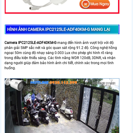
HÌNH ẢNH CAMERA IPC2125LE-ADF40KM-G MANG LẠI
Camera IPC2125LE-ADF40KM-G
mang đến hình ảnh vượt trội với độ
phân giải 5MP sắc nét và góc quan sát rộng 91.2 độ. Công nghệ hồng
ngoại 50m cùng độ nhạy sáng 0.003 Lux cho phép ghi hình rõ ràng
trong điều kiện thiếu sáng. Các tính năng WDR 120dB, 3DNR, và nhận
dạng người giúp đảm bảo hình ảnh chi tiết, chính xác trong mọi tình
huống.