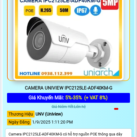
CAMERA UNIVIEW IPC2125LE-ADF40KM-G
Giá Khuyến Mãi:
5%-35%
(+ VAT 8%)
Giá Niêm Yết:Liên hệ
Thương Hiệu
UNV (Uniview)
Ngày Đăng
1/9/2025 1:11:20 PM
Camera IPC2125LE-ADF40KM-G có hỗ trợ nguồn POE thông qua dây