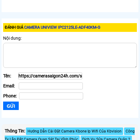
ĐÁNH GIÁ
CAMERA UNIVIEW IPC2125LE-ADF40KM-G
Nội dung:
Tên:
Email:
Phone:
Thông Tin:
Hướng Dẫn Cài Đặt Camera Kbone Ip Wifi Của Kbvision
Công
Ty Lắp Đặt Camera Quan Sát Tại Vĩnh Phúc
Dịch Vụ Sửa Camera Quận 2