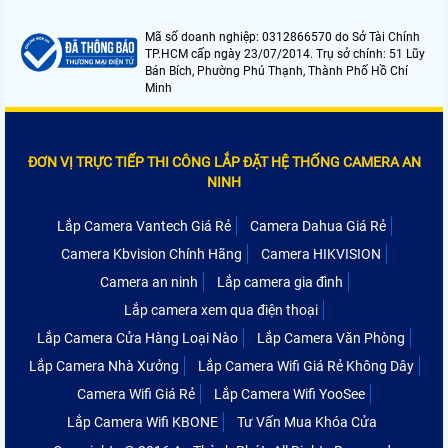
Mã số doanh nghiệp: 0312866570 do Sở Tài Chính
TP.HCM cấp ngày 23/07/2014. Trụ sở chính: 51 Lũy
Bán Bích, Phường Phú Thạnh, Thành Phố Hồ Chí
Minh
ĐƠN VỊ TRỰC TIẾP THI CÔNG LẮP ĐẶT HỆ THỐNG CAMERA AN
NINH
Lắp Camera Vantech Giá Rẻ
Camera Dahua Giá Rẻ
Camera Kbvision Chính Hãng
Camera HIKVISION
Camera an ninh
Lắp camera gia đình
Lắp camera xem qua điện thoại
Lắp Camera Cửa Hàng Loại Nào
Lắp Camera Văn Phòng
Lắp Camera Nhà Xưởng
Lắp Camera Wifi Giá Rẻ Không Dây
Camera Wifi Giá Rẻ
Lắp Camera Wifi YooSee
Lắp Camera Wifi KBONE
Tư Vấn Mua Khóa Cửa