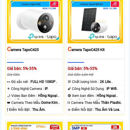
C
C
Amera TapoC425
Amera TapoC425 Kit
Giá bán: 5%-35%
Giá bán: 5%-35%
Giá Gốc:
Giá Gốc: Liên Hệ
️👀 Độ sắc nét :
FULL HD 1080P .
💯 Chất lượng hình :
2K Lite .
⚜️ Công Nghệ Camera :
IP.
🌠 Công Nghệ Sử Dụng :
IP Wifi.
🌙 Video Ban Đêm :
Hồng Ngoại
🔴 Xem ban đêm :
Hồng Ngoại
10m Hồng Ngoại SMD.
15m Có Màu Ban Ðêm.
👑 Camera Theo Mẫu
Dome Kim
⛓ Camera Theo Mẫu
Thân Plastic.
loại + Nhựa.
️ƒ Điểm Nỗi Bật :
Thu Âm.
️☣️ Điểm Nỗi Bật :
Thu Âm Và Loa.