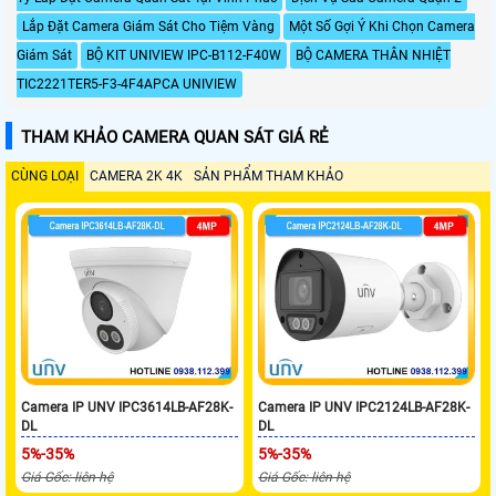
Lắp Đặt Camera Giám Sát Cho Tiệm Vàng
Một Số Gợi Ý Khi Chọn Camera
Giám Sát
BỘ KIT UNIVIEW IPC-B112-F40W
BỘ CAMERA THÂN NHIỆT
TIC2221TER5-F3-4F4APCA UNIVIEW
THAM KHẢO CAMERA QUAN SÁT GIÁ RẺ
CÙNG LOẠI
CAMERA 2K 4K
SẢN PHẨM THAM KHẢO
Camera IP UNV IPC3614LB-AF28K-
Camera IP UNV IPC2124LB-AF28K-
DL
DL
5%-35%
5%-35%
Giá Gốc: liên hệ
Giá Gốc: liên hệ