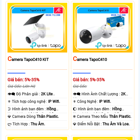
C
C
Amera TapoC410 KIT
Amera TapoC410
Giá bán: 5%-35%
Giá bán: 5%-35%
Giá Gốc: Liên Hệ
Giá Gốc:
👁️‍🗨 Độ Phân giải :
2K Lite .
👁️‍🗨 Hình Ành Chất Lượng :
2K
Lite .
⚜️ Tích hợp công nghệ :
IP Wifi.
⚜️ Công Nghệ :
IP Wifi.
🌛 Hình ảnh ban đêm :
Hồng
🌔 Hình ảnh ban đêm :
Hồng
Ngoại 10m Có Màu Ban Ðêm.
Ngoại 10m Có Màu Ban Ðêm.
💎 Camera Dòng
Thân Plastic.
❄ Camera Theo Mẫu
Thân Plastic.
️ლ Tích Hợp :
Thu Âm.
️💎 Điểm Nỗi Bật :
Thu Âm Và Loa.