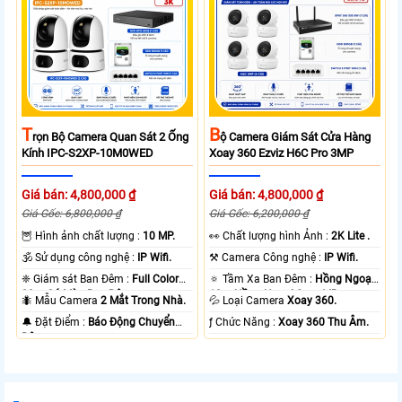
T
B
Rọn Bộ Camera Quan Sát 2 Ống
Ộ Camera Giám Sát Cửa Hàng
Kính IPC-S2XP-10M0WED
Xoay 360 Ezviz H6C Pro 3MP
Giá bán: 4,800,000 ₫
Giá bán: 4,800,000 ₫
Giá Gốc: 6,800,000 ₫
Giá Gốc: 6,200,000 ₫
🦉 Hình ảnh chất lượng :
10 MP.
️👀 Chất lượng hình Ảnh :
2K Lite .
🕉️ Sử dụng công nghệ :
IP Wifi.
⚒ Camera Công nghệ :
IP Wifi.
❈ Giám sát Ban Đêm :
Full Color
🔅 Tầm Xa Ban Đêm :
Hồng Ngoại
20m Có Màu Ban Ðêm.
10m Hồng Ngoại Smart IR.
🐜 Mẫu Camera
2 Mắt Trong Nhà.
💦 Loại Camera
Xoay 360.
️🔔 Đặt Điểm :
Báo Động Chuyển
️ƒ Chức Năng :
Xoay 360 Thu Âm.
Động.