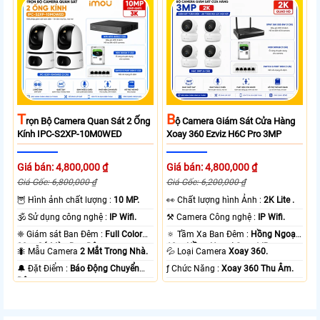
T
B
Rọn Bộ Camera Quan Sát 2 Ống
Ộ Camera Giám Sát Cửa Hàng
Kính IPC-S2XP-10M0WED
Xoay 360 Ezviz H6C Pro 3MP
Giá bán: 4,800,000 ₫
Giá bán: 4,800,000 ₫
Giá Gốc: 6,800,000 ₫
Giá Gốc: 6,200,000 ₫
🦉 Hình ảnh chất lượng :
10 MP.
️👀 Chất lượng hình Ảnh :
2K Lite .
🕉️ Sử dụng công nghệ :
IP Wifi.
⚒ Camera Công nghệ :
IP Wifi.
❈ Giám sát Ban Đêm :
Full Color
🔅 Tầm Xa Ban Đêm :
Hồng Ngoại
20m Có Màu Ban Ðêm.
10m Hồng Ngoại Smart IR.
🐜 Mẫu Camera
2 Mắt Trong Nhà.
💦 Loại Camera
Xoay 360.
️🔔 Đặt Điểm :
Báo Động Chuyển
️ƒ Chức Năng :
Xoay 360 Thu Âm.
Động.