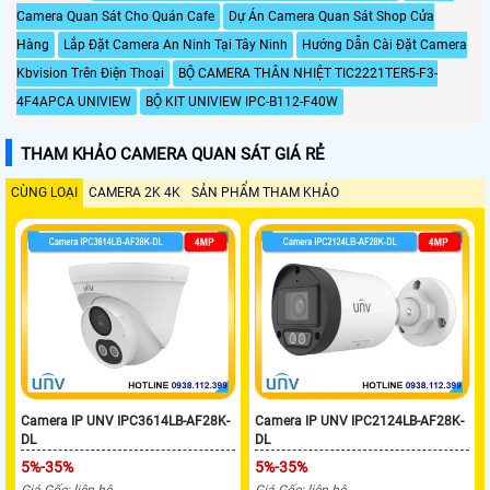
Camera Quan Sát Cho Quán Cafe
Dự Án Camera Quan Sát Shop Cửa
Hàng
Lắp Đặt Camera An Ninh Tại Tây Ninh
Hướng Dẫn Cài Đặt Camera
Kbvision Trên Điện Thoại
BỘ CAMERA THÂN NHIỆT TIC2221TER5-F3-
4F4APCA UNIVIEW
BỘ KIT UNIVIEW IPC-B112-F40W
THAM KHẢO CAMERA QUAN SÁT GIÁ RẺ
CÙNG LOẠI
CAMERA 2K 4K
SẢN PHẨM THAM KHẢO
Camera IP UNV IPC3614LB-AF28K-
Camera IP UNV IPC2124LB-AF28K-
DL
DL
5%-35%
5%-35%
Giá Gốc: liên hệ
Giá Gốc: liên hệ