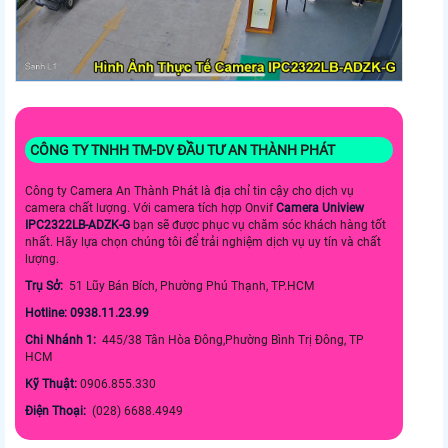
CÔNG TY TNHH TM-DV ĐẦU TƯ AN THÀNH PHÁT
Công ty Camera An Thành Phát là địa chỉ tin cậy cho dịch vụ
camera chất lượng. Với camera tích hợp Onvif
Camera Uniview
IPC2322LB-ADZK-G
bạn sẽ được phục vụ chăm sóc khách hàng tốt
nhất. Hãy lựa chọn chúng tôi để trải nghiệm dịch vụ uy tín và chất
lượng.
Trụ Sở:
51 Lũy Bán Bích, Phường Phú Thạnh, TP.HCM
Hotline: 0938.11.23.99
Chi Nhánh 1:
445/38 Tân Hòa Đông,Phường Bình Trị Đông, TP
HCM
Kỹ Thuật:
0906.855.330
Điện Thoại:
(028) 6688.4949