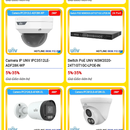
Camera IP UNV IPC3512LE-
Switch PoE UNV NSW2020-
ADF28K-WP
24T1GT1GC-LPOE-IN
5%-35%
5%-35%
Giá Gốc: liên hệ
Giá Gốc: liên hệ