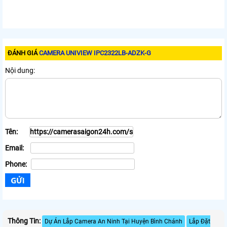
ĐÁNH GIÁ
CAMERA UNIVIEW IPC2322LB-ADZK-G
Nội dung:
Tên:
Email:
Phone:
Thông Tin:
Dự Án Lắp Camera An Ninh Tại Huyện Bình Chánh
Lắp Đặt