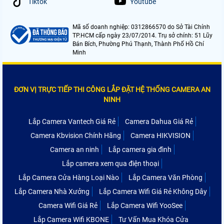
Tiktok
Youtube
Mã số doanh nghiệp: 0312866570 do Sở Tài Chính
TP.HCM cấp ngày 23/07/2014. Trụ sở chính: 51 Lũy
Bán Bích, Phường Phú Thạnh, Thành Phố Hồ Chí
Minh
ĐƠN VỊ TRỰC TIẾP THI CÔNG LẮP ĐẶT HỆ THỐNG CAMERA AN
NINH
Lắp Camera Vantech Giá Rẻ
Camera Dahua Giá Rẻ
Camera Kbvision Chính Hãng
Camera HIKVISION
Camera an ninh
Lắp camera gia đình
Lắp camera xem qua điện thoại
Lắp Camera Cửa Hàng Loại Nào
Lắp Camera Văn Phòng
Lắp Camera Nhà Xưởng
Lắp Camera Wifi Giá Rẻ Không Dây
Camera Wifi Giá Rẻ
Lắp Camera Wifi YooSee
Lắp Camera Wifi KBONE
Tư Vấn Mua Khóa Cửa