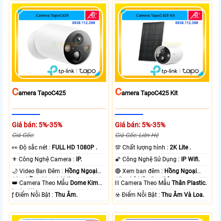
C
C
Amera TapoC425
Amera TapoC425 Kit
Giá bán: 5%-35%
Giá bán: 5%-35%
Giá Gốc:
Giá Gốc: Liên Hệ
️👀 Độ sắc nét :
FULL HD 1080P .
💯 Chất lượng hình :
2K Lite .
⚜️ Công Nghệ Camera :
IP.
🌠 Công Nghệ Sử Dụng :
IP Wifi.
🌙 Video Ban Đêm :
Hồng Ngoại
🔴 Xem ban đêm :
Hồng Ngoại
10m Hồng Ngoại SMD.
15m Có Màu Ban Ðêm.
👑 Camera Theo Mẫu
Dome Kim
⛓ Camera Theo Mẫu
Thân Plastic.
loại + Nhựa.
️ƒ Điểm Nỗi Bật :
Thu Âm.
️☣️ Điểm Nỗi Bật :
Thu Âm Và Loa.