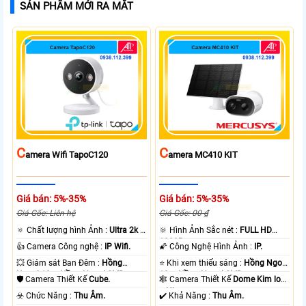
SẢN PHẨM MỚI RA MẮT
C
C
Amera Wifi TapoC120
Amera MC410 KIT
Giá bán: 5%-35%
Giá bán: 5%-35%
Giá Gốc: Liên hệ
Giá Gốc: 00 ₫
🔅 Chất lượng hình Ảnh :
Ultra 2k +
🔆 Hình Ảnh Sắc nét :
FULL HD
.
1080P .
👍 Camera Công nghệ :
IP Wifi.
🌠 Công Nghệ Hình Ảnh :
IP.
💥 Giám sát Ban Đêm :
Hồng
⭐ Khi xem thiếu sáng :
Hồng Ngoại
Ngoại 10m Hồng Ngoại SMD.
10m Hồng Ngoại SMD.
🛡 Camera Thiết Kế
Cube.
🕸️ Camera Thiết Kế
Dome Kim loại
+ Nhựa.
️☣️ Chức Năng :
Thu Âm.
️✔️ Khả Năng :
Thu Âm.