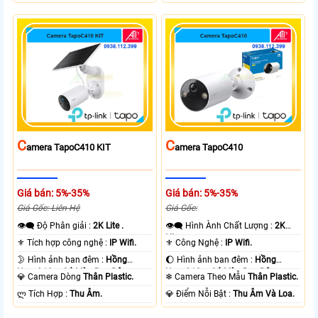
C
C
Amera TapoC410 KIT
Amera TapoC410
Giá bán: 5%-35%
Giá bán: 5%-35%
Giá Gốc: Liên Hệ
Giá Gốc:
👁️‍🗨 Độ Phân giải :
2K Lite .
👁️‍🗨 Hình Ành Chất Lượng :
2K
Lite .
⚜️ Tích hợp công nghệ :
IP Wifi.
⚜️ Công Nghệ :
IP Wifi.
🌛 Hình ảnh ban đêm :
Hồng
🌔 Hình ảnh ban đêm :
Hồng
Ngoại 10m Có Màu Ban Ðêm.
Ngoại 10m Có Màu Ban Ðêm.
💎 Camera Dòng
Thân Plastic.
❄ Camera Theo Mẫu
Thân Plastic.
️ლ Tích Hợp :
Thu Âm.
️💎 Điểm Nỗi Bật :
Thu Âm Và Loa.