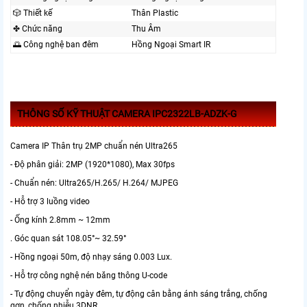
🎲 Thiết kế
Thân Plastic
✤ Chức năng
Thu Âm
🌅 Công nghệ ban đêm
Hồng Ngoại Smart IR
THÔNG SỐ KỸ THUẬT CAMERA IPC2322LB-ADZK-G
Camera IP Thân trụ 2MP chuẩn nén Ultra265
- Độ phân giải: 2MP (1920*1080), Max 30fps
- Chuẩn nén: Ultra265/H.265/ H.264/ MJPEG
- Hỗ trợ 3 luồng video
- Ống kính 2.8mm ~ 12mm
. Góc quan sát 108.05°~ 32.59°
- Hồng ngoại 50m, độ nhạy sáng 0.003 Lux.
- Hỗ trợ công nghệ nén băng thông U-code
- Tự động chuyển ngày đêm, tự động cân bằng ánh sáng trắng, chống
gợn, chống nhiễu 3DNR,