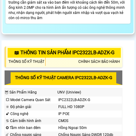
trường cần giám sát xa vào ban đêm với khoảng cách lên đến 50m, với
ống kính 2.0MP cho ra hình ảnh ấn tượng có các ông nghệ thông minh
như, nhận dạng người, phát hiện người xâm nhập và vượt qua vạch kẻ
còn có mirco thu âm
📖 THÔNG TIN SẢN PHẨM IPC2322LB-ADZK-G
THÔNG SỐ KỸ THUẬT
CHÍNH SÁCH BẢO HÀNH
THÔNG SỐ KỸ THUẬT CAMERA IPC2322LB-ADZK-G
🦉 Sản Phẩm Hãng
UNV (Uniview)
💥 Model Camera Quan Sát
IPC2322LB-ADZK-G
🔆 Độ phân giải
FULL HD 1080P
🌠 Công nghệ
IP POE
♋ Cảm biến hình ảnh
CMOS
✪ Tầm nhìn ban đêm
Hồng Ngoại 50m
☄️ Chống ngược sáng
Chống Ngược Sáng DWDR 120db