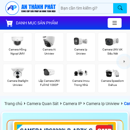
DANH MỤC SẢN PHẨM
Camera Hồng
Camera Ai
Camera Ip
Camera UNV 4K
Ngoại UMV
Uniview
Uniview
Siêu Nét
Camera Starlight
Lắp Camera UNV
Camera Imou
Camera Speedom
Uniview
Full Hd 1080P
Trong Nhà
Dahua
›
›
›
›
Trang chủ
Camera Quan Sát
Camera IP
Camera Ip Uniview
Ca