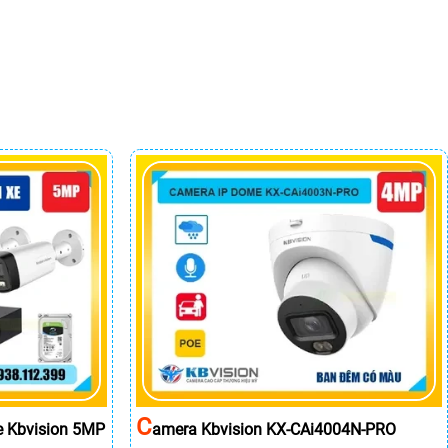
C
e Kbvision 5MP
Amera Kbvision KX-CAi4004N-PRO