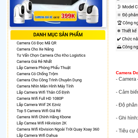
🌛 Model 
🔆 Độ phân
🏆 Công n
❄ Thiết kế
DANH MỤC SẢN PHẨM
✔️ Chức n
Camera Có Đọc Mã QR
🌅 Công n
Camera Cho Xe Nâng
Tư Vấn Chọn Camera Cho Kho Logistics
Camera Giá Rẻ Nhất
Lắp Camera Phòng Phẩu Thuật
Camera Do
Camera Có Chống Trộm
- Camera 4
Camera Cho Công Trình Chuyên Dụng
Camera Nhìn Màn Hình Máy Tính
- Cảm biế
Lắp Camera Wifi Thân Cố Định
Camera Wifi Full HD 1080P
Lắp Camera Wiif 2K Ezviz
- Độ phân 
Top 5 Camera Wifi Giá Rẻ
Camera Wifi Chính Hãng Kbone
- Ghi hìn
Lắp Camea Wifi Hikvision 2K
Camera Wifi Kbvision Ngoài Trời Quay Xoay 360
- Tiêu cự 
Lắp Camera Wifi Dahua