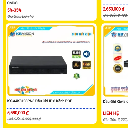
CMOS
2,650,000 ₫
5%-35%
Giá Gốc: 3,730
Giá Gốc: Liên hệ
KX-A4K8108PN3 Đầu Ghi IP 8 Kênh POE
Đầu Ghi Kbvis
5,580,000 ₫
LIÊN HỆ
Giá Gốc: 8,950,000 ₫
Giá Gốc: 3,992