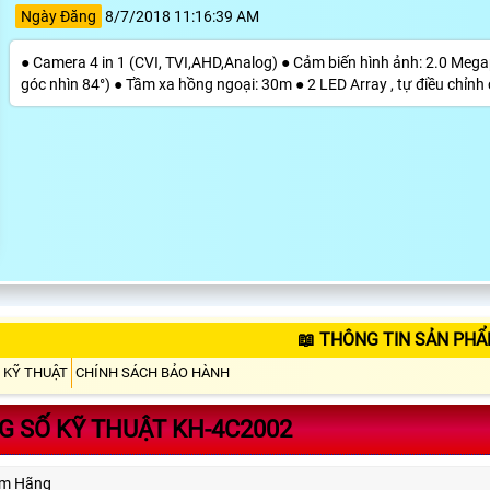
Ngày Đăng
8/7/2018 11:16:39 AM
● Camera 4 in 1 (CVI, TVI,AHD,Analog) ● Cảm biến hình ảnh: 2.0 Meg
góc nhìn 84°) ● Tầm xa hồng ngoại: 30m ● 2 LED Array , tự điều chỉnh
📖 THÔNG TIN SẢN PHẨ
 KỸ THUẬT
CHÍNH SÁCH BẢO HÀNH
 SỐ KỸ THUẬT KH-4C2002
ẩm Hãng