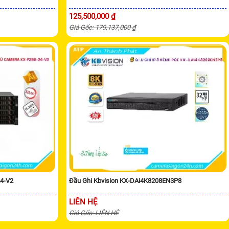
125,500,000 ₫
Giá Gốc: 179,137,000 ₫
24-V2
Đầu Ghi Kbvision KX-DAi4K8208EN3P8
LIÊN HỆ
Giá Gốc: LIÊN HỆ