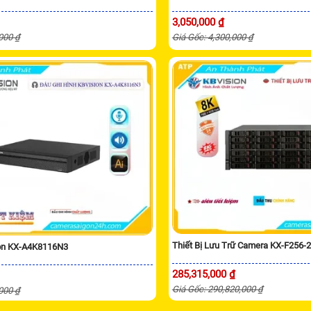
3,050,000 ₫
,000 ₫
Giá Gốc: 4,300,000 ₫
Thiết Bị Lưu Trữ Camera KX-F256-
ion KX-A4K8116N3
285,315,000 ₫
Giá Gốc: 290,820,000 ₫
,000 ₫