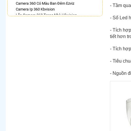
Camera 360 Có Màu Ban Đêm Ezviz
- Tầm qua
Camera Ip 360 Kbvision
Lắp Camera 360 Trong Nhà Hikvision
- Số Led h
Camera Hdparagon Xoay 360 Độ
Camera Wifi Ezviz Xoay 360 Độ Chính Hãng Chất
- Tích hợ
Lượng Tốt
tiết hơn 
Camera 360 Báo Động Ezviz
Lắp Camera Ip 360 Vantech
- Tích hợ
Camera Dahua Xoay 360 Độ
LẮP CAMERA THEO NHU CẦU
- Tiêu ch
Lắp Camera Văn Phòng Giá Rẻ
- Nguồn đ
Lắp Camera Nhà Xưởng Giá Rẻ
Lắp Camera Gia Đình Giá Rẻ
Lắp Camera Kho Hàng Giá Rẻ
Lắp Camera Cửa Hàng Giá Rẻ
Lắp Camera Wifi Giá Rẻ Chính Hãng
Lắp Camera Công Trình Giá Rẻ
Camera 360 Giá Rẻ