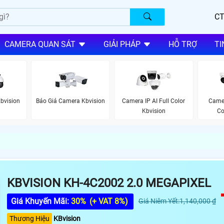
CT
CAMERA QUAN SÁT
GIẢI PHÁP
HỖ TRỢ
TI
bvision
Báo Giá Camera Kbvision
Camera IP AI Full Color
Camer
Kbvision
Co
KBVISION KH-4C2002 2.0 MEGAPIXEL
Giá Khuyến Mãi:
30%
(+ VAT 8%)
Giá Niêm Yết:1,140,000 ₫
Thương Hiệu
KBvision