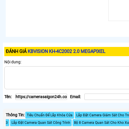
ĐÁNH GIÁ
KBVISION KH-4C2002 2.0 MEGAPIXEL
Nội dung:
Tên:
Email:
Thông Tin:
Tiêu Chuẩn Để Lắp Khóa Cửa
Lắp Đặt Camera Giám Sát Cho T
3
Lắp Đặt Camera Quan Sát Công Trình
Bộ 8 Camera Quan Sát Cho Kho Xư