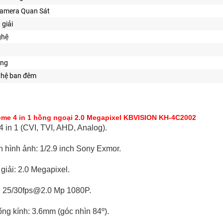
Camera Quan Sát
 giải
ghệ
ăng
ghệ ban đêm
me 4 in 1 hồng ngoại 2.0 Megapixel KBVISION KH-4C2002
 in 1 (CVI, TVI, AHD, Analog).
n hình ảnh: 1/2.9 inch Sony Exmor.
giải: 2.0 Megapixel.
h: 25/30fps@2.0 Mp 1080P.
ống kính: 3.6mm (góc nhìn 84º).