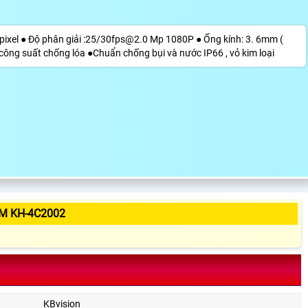
apixel ● Độ phân giải :25/30fps@2.0 Mp 1080P ● Ống kính: 3. 6mm (
 công suất chống lóa ●Chuẩn chống bụi và nước IP66 , vỏ kim loại
M KH-4C2002
KBvision