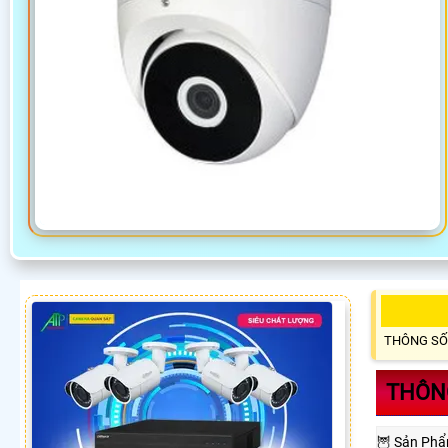
THÔNG SỐ
THÔNG
🦉 Sản Ph