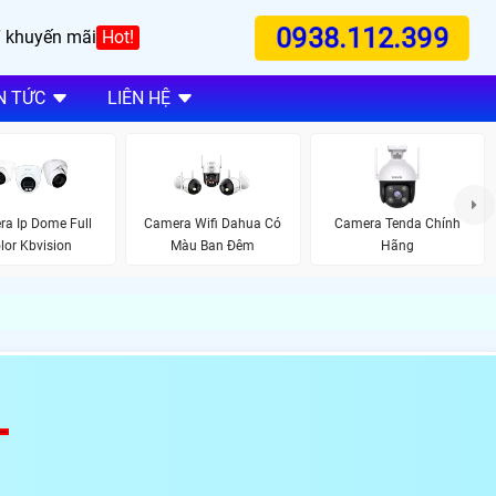
0938.112.399
 khuyến mãi
Hot!
N TỨC
LIÊN HỆ
a Ip Dome Full
Camera Wifi Dahua Có
Camera Tenda Chính
lor Kbvision
Màu Ban Đêm
Hãng