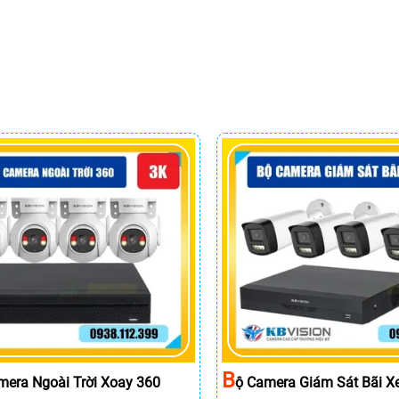
B
mera Ngoài Trời Xoay 360
Ộ Camera Giám Sát Bãi X