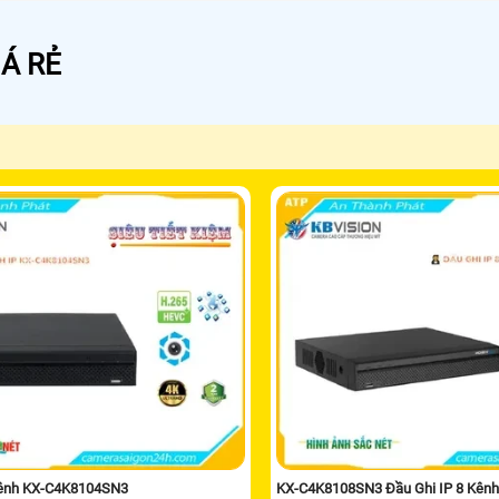
Á RẺ
Kênh KX-C4K8104SN3
KX-C4K8108SN3 Đầu Ghi IP 8 Kênh