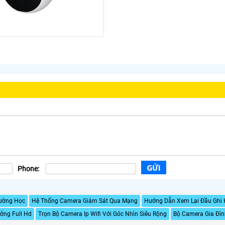
Phone:
rường Học
Hệ Thống Camera Giám Sát Qua Mạng
Hướng Dẫn Xem Lại Đầu Ghi K
ởng Full Hd
Trọn Bộ Camera Ip Wifi Với Góc Nhìn Siêu Rộng
Bộ Camera Gia Đìn