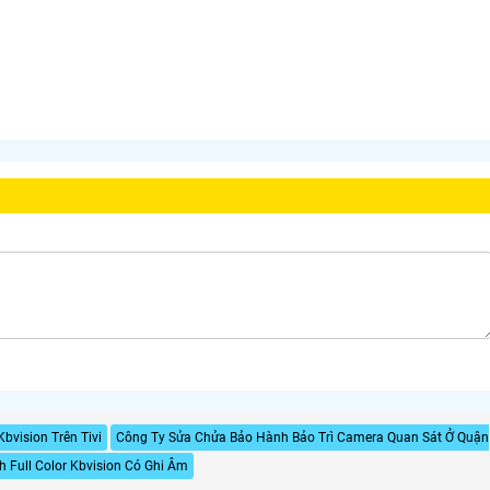
bvision Trên Tivi
Công Ty Sửa Chửa Bảo Hành Bảo Trì Camera Quan Sát Ở Quận
h Full Color Kbvision Có Ghi Âm