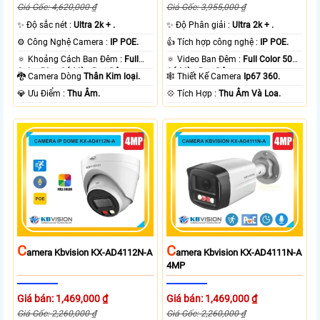
Giá Gốc: 4,620,000 ₫
Giá Gốc: 3,955,000 ₫
✨ Độ sắc nét :
Ultra 2k + .
✨ Độ Phân giải :
Ultra 2k + .
⚙ Công Nghệ Camera :
IP POE.
👍 Tích hợp công nghệ :
IP POE.
🔅 Khoảng Cách Ban Đêm :
Full
🔅 Video Ban Đêm :
Full Color 50m
Color 50m Có Màu Ban Ðêm.
Có Màu Ban Ðêm.
🐉️ Camera Dòng
Thân Kim loại.
🕸️ Thiết Kế Camera
Ip67 360.
️💎 Ưu Điểm :
Thu Âm.
️💠 Tích Hợp :
Thu Âm Và Loa.
C
C
Amera Kbvision KX-AD4112N-A
Amera Kbvision KX-AD4111N-A
4MP
Giá bán: 1,469,000 ₫
Giá bán: 1,469,000 ₫
Giá Gốc: 2,260,000 ₫
Giá Gốc: 2,260,000 ₫