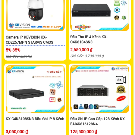
Đầu Thu IP 4 Kênh KX-
Camera IP KBVISION KX-
C4K8104SN3
CD2257MPN STARVIS CMOS
2,650,000 ₫
5%-35%
Giá Gốc: 3,730,000 ₫
Giá Gốc: Liên hệ
KX-C4K8108SN3 Đầu Ghi IP 8 Kênh
Đầu Ghi IP Cao Cấp 128 Kênh KX-
EAi4K816128N4
3,050,000 ₫
125,500,000 ₫