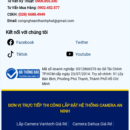
0906.855.330
Tư Vấn Kỹ Thuật:
0902.452.577
Tư Vấn Mua Hàng:
(028) 6688.4949
CSKH:
Email:
congngheanthanhphat@gmail.com
Kết nối với chúng tôi
Facebook
Twitter
Tiktok
Youtube
Mã số doanh nghiệp: 0312866570 do Sở Tài Chính
TP.HCM cấp ngày 23/07/2014. Trụ sở chính: 51 Lũy
Bán Bích, Phường Phú Thạnh, Thành Phố Hồ Chí
Minh
ĐƠN VỊ TRỰC TIẾP THI CÔNG LẮP ĐẶT HỆ THỐNG CAMERA AN
NINH
Lắp Camera Vantech Giá Rẻ
Camera Dahua Giá Rẻ