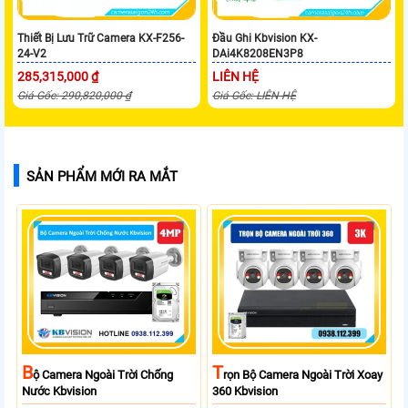
Thiết Bị Lưu Trữ Camera KX-F256-
Đầu Ghi Kbvision KX-
24-V2
DAi4K8208EN3P8
285,315,000 ₫
LIÊN HỆ
Giá Gốc: 290,820,000 ₫
Giá Gốc: LIÊN HỆ
SẢN PHẨM MỚI RA MẮT
B
T
Ộ Camera Ngoài Trời Chống
Rọn Bộ Camera Ngoài Trời Xoay
Nước Kbvision
360 Kbvision