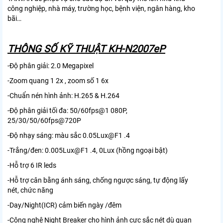
công nghiệp, nhà máy, trường học, bệnh viện, ngân hàng, kho
bãi…
THÔNG SỐ KỸ THUẬT KH-N2007eP
-Độ phân giải: 2.0 Megapixel
-Zoom quang 1 2x , zoom số 1 6x
-Chuẩn nén hình ảnh: H.265 & H.264
-Độ phân giải tối đa: 50/60fps@1 080P,
25/30/50/60fps@720P
-Độ nhạy sáng: màu sắc 0.05Lux@F1 .4
-Trắng/đen: 0.005Lux@F1 .4, 0Lux (hồng ngoại bật)
-Hỗ trợ 6 IR leds
-Hỗ trợ cân bằng ánh sáng, chống ngược sáng, tự động lấy
nét, chức năng
-Day/Night(ICR) cảm biến ngày /đêm
-Công nghệ Night Breaker cho hình ảnh cực sắc nét dù quan