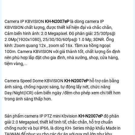
Camera IP KBVISION
KH-N2007eP
là dòng camera IP
KBVISION chất lượng, được thiết kế hiện đại và chắc chắn,
Cảm biến hình ảnh: 2.0 Megapixel. Độ phân giải: 25/30fps@
2.0Mp(1920x1080), 25/30/50/60fps@ 1.0 Mp; 3DNR. Ống
kính: Zoom quang 12x , zoom số 16x. Tầm xa hồng ngoại:
100m. Camera KBVISION với giá thành tốt, chất lượng ổn định
nên phù hợp lắp đặt cho gia đình, nhà xưởng, shop, cửa hàng,
tiệm vàng,...
Camera Speed Dome KBVISION
KH-N2007eP
hỗ trợ cân bằng
ánh sáng, chống ngược sáng, tự động lấy nét, chức năng
Day/Night(ICR) cảm biến ngày /đêm cho phép xem chi tiết hơn
trong ánh sáng thấp hơn.
Sản phẩm camera IP PTZ mini Kbvision
KH-N2007eP
độ phân
giải 2.0 Megapixel, thiết kế tinh tế, chắc chắn, hỗ trợ chuẩn
chống nước và bụi IP66, là dòng KH- Series nhập khẩu Made in
TAIWAN để phục vụ cho các dự án với quy mô lớn như khu