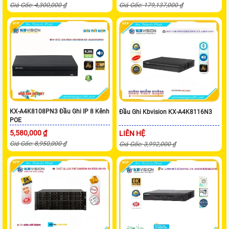
Giá Gốc: 4,300,000 ₫
Giá Gốc: 179,137,000 ₫
KX-A4K8108PN3 Đầu Ghi IP 8 Kênh
Đầu Ghi Kbvision KX-A4K8116N3
POE
5,580,000 ₫
LIÊN HỆ
Giá Gốc: 8,950,000 ₫
Giá Gốc: 3,992,000 ₫