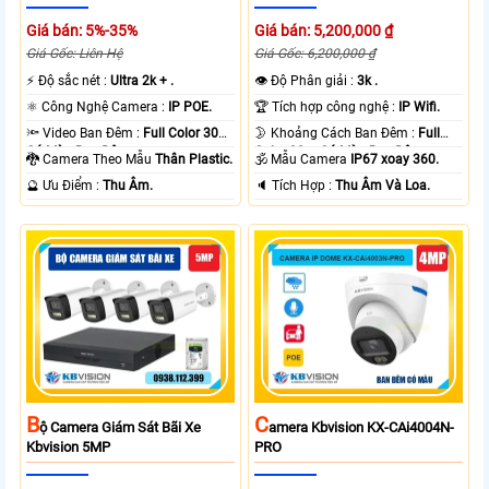
Giá bán: 5%-35%
Giá bán: 5,200,000 ₫
Giá Gốc: Liên Hệ
Giá Gốc: 6,200,000 ₫
️⚡ Độ sắc nét :
Ultra 2k + .
👁 Độ Phân giải :
3k .
⚛️ Công Nghệ Camera :
IP POE.
🏆 Tích hợp công nghệ :
IP Wifi.
🔦 Video Ban Đêm :
Full Color 30m
🌛 Khoảng Cách Ban Đêm :
Full
Có Màu Ban Ðêm.
Color 30m Có Màu Ban Ðêm.
🐉️ Camera Theo Mẫu
Thân Plastic.
🕉️ Mẫu Camera
IP67 xoay 360.
️🔮 Ưu Điểm :
Thu Âm.
️🔈 Tích Hợp :
Thu Âm Và Loa.
B
C
Ộ Camera Giám Sát Bãi Xe
Amera Kbvision KX-CAi4004N-
Kbvision 5MP
PRO