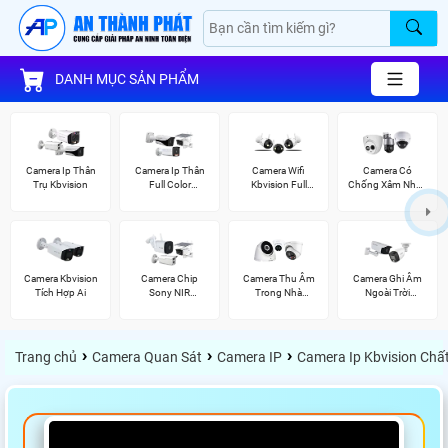
DANH MỤC SẢN PHẨM
Camera Ip Thân
Camera Ip Thân
Camera Wifi
Camera Có
Trụ Kbvision
Full Color
Kbvision Full
Chống Xâm Nhập
Kbvision
Color
Kbvision
Camera Kbvision
Camera Chip
Camera Thu Âm
Camera Ghi Âm
Tích Hợp Ai
Sony NIR
Trong Nhà
Ngoài Trời
KBvision
Kbvision
Kbvision
›
›
›
Trang chủ
Camera Quan Sát
Camera IP
Camera Ip Kbvision Chấ