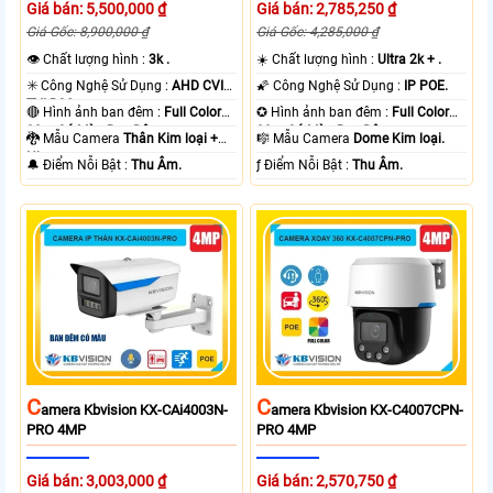
Giá bán: 5,500,000 ₫
Giá bán: 2,785,250 ₫
Giá Gốc: 8,900,000 ₫
Giá Gốc: 4,285,000 ₫
👁 Chất lượng hình :
3k .
☀️ Chất lượng hình :
Ultra 2k + .
✳️ Công Nghệ Sử Dụng :
AHD CVI
🌠 Công Nghệ Sử Dụng :
IP POE.
TVI BCS.
🔴 Hình ảnh ban đêm :
Full Color
✪ Hình ảnh ban đêm :
Full Color
80m Có Màu Ban Ðêm.
30m Có Màu Ban Ðêm.
🐉️ Mẫu Camera
Thân Kim loại +
🎼️ Mẫu Camera
Dome Kim loại.
Nhựa.
️🔔 Điểm Nỗi Bật :
Thu Âm.
️ƒ Điểm Nỗi Bật :
Thu Âm.
C
C
Amera Kbvision KX-CAi4003N-
Amera Kbvision KX-C4007CPN-
PRO 4MP
PRO 4MP
Giá bán: 3,003,000 ₫
Giá bán: 2,570,750 ₫