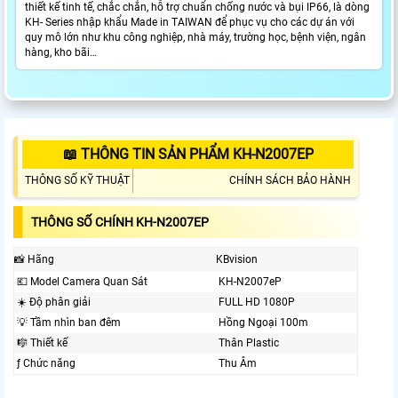
thiết kế tinh tế, chắc chắn, hỗ trợ chuẩn chống nước và bụi IP66, là dòng
KH- Series nhập khẩu Made in TAIWAN để phục vụ cho các dự án với
quy mô lớn như khu công nghiệp, nhà máy, trường học, bệnh viện, ngân
hàng, kho bãi…
📖 THÔNG TIN SẢN PHẨM KH-N2007EP
THÔNG SỐ KỸ THUẬT
CHÍNH SÁCH BẢO HÀNH
THÔNG SỐ CHÍNH KH-N2007EP
📸 Hãng
KBvision
💶 Model Camera Quan Sát
KH-N2007eP
☀️ Độ phân giải
FULL HD 1080P
💡 Tầm nhìn ban đêm
Hồng Ngoại 100m
🎼️ Thiết kế
Thân Plastic
ƒ Chức năng
Thu Âm