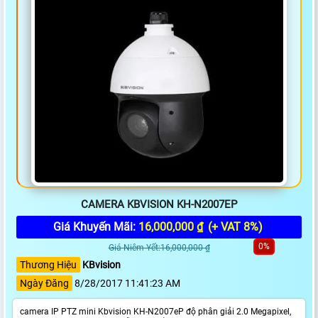
CAMERA KBVISION KH-N2007EP
Giá Khuyến Mãi:
16,000,000 ₫
(+ VAT 8%)
0%
Giá Niêm Yết:16,000,000 ₫
Thương Hiệu
KBvision
Ngày Đăng
8/28/2017 11:41:23 AM
camera IP PTZ mini Kbvision KH-N2007eP độ phân giải 2.0 Megapixel,