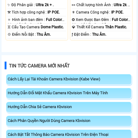
✨ Độ Phân giải :
Ultra 2k + .
️👀 Chất lượng hình Ảnh :
Ultra 2k +
.
⚒ Tích hợp công nghệ :
IP POE.
⚜️ Camera Công nghệ :
IP POE.
🔅 Hình ảnh ban đêm :
Full Color
❂ Xem Được Ban Đêm :
Full Color
30m Có Màu Ban Ðêm.
30m Có Màu Ban Ðêm.
♊ Cấu Tạo Camera
Dome Plastic.
💎 Thiết Kế Camera
Thân Plastic.
️💠 Điểm Nỗi Bật :
Thu Âm.
️ƒ Đặt Điểm :
Thu Âm.
TIN TỨC CAMERA MỚI NHẤT
Cách Lấy Lại Tài Khoản Camera Kbvision (Kabe View)
Hướng Dẫn Đổi Mật Khẩu Camera Kbvision Trên Máy Tính
Hướng Dẫn Chia Sẻ Camera Kbvision
Cách Phân Quyền Người Dùng Camera Kbvision
Cách Bật Tắt Thông Báo Camera Kbvision Trên Điện Thoại