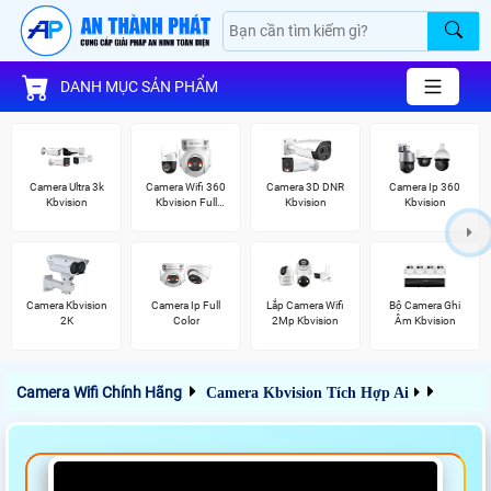
DANH MỤC SẢN PHẨM
Camera Ultra 3k
Camera Wifi 360
Camera 3D DNR
Camera Ip 360
Kbvision
Kbvision Full
Kbvision
Kbvision
Color
Camera Kbvision
Camera Ip Full
Lắp Camera Wifi
Bộ Camera Ghi
2K
Color
2Mp Kbvision
Âm Kbvision
Camera Wifi Chính Hãng
Camera Kbvision Tích Hợp Ai