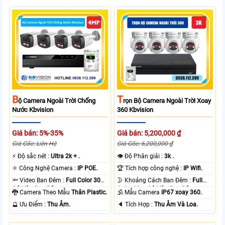
B
T
Ộ Camera Ngoài Trời Chống
Rọn Bộ Camera Ngoài Trời Xoay
Nước Kbvision
360 Kbvision
Giá bán: 5%-35%
Giá bán: 5,200,000 ₫
Giá Gốc: Liên Hệ
Giá Gốc: 6,200,000 ₫
️⚡ Độ sắc nét :
Ultra 2k + .
👁 Độ Phân giải :
3k .
⚛️ Công Nghệ Camera :
IP POE.
🏆 Tích hợp công nghệ :
IP Wifi.
🔦 Video Ban Đêm :
Full Color 30m
🌛 Khoảng Cách Ban Đêm :
Full
Có Màu Ban Ðêm.
Color 30m Có Màu Ban Ðêm.
🐉️ Camera Theo Mẫu
Thân Plastic.
🕉️ Mẫu Camera
IP67 xoay 360.
️🔮 Ưu Điểm :
Thu Âm.
️🔈 Tích Hợp :
Thu Âm Và Loa.