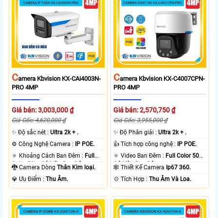
C
C
Amera Kbvision KX-CAi4003N-
Amera Kbvision KX-C4007CPN-
PRO 4MP
PRO 4MP
Giá bán: 3,003,000 ₫
Giá bán: 2,570,750 ₫
Giá Gốc: 4,620,000 ₫
Giá Gốc: 3,955,000 ₫
✨ Độ sắc nét :
Ultra 2k + .
✨ Độ Phân giải :
Ultra 2k + .
⚙ Công Nghệ Camera :
IP POE.
👍 Tích hợp công nghệ :
IP POE.
🔅 Khoảng Cách Ban Đêm :
Full
🔅 Video Ban Đêm :
Full Color 50m
Color 50m Có Màu Ban Ðêm.
Có Màu Ban Ðêm.
🐉️ Camera Dòng
Thân Kim loại.
🕸️ Thiết Kế Camera
Ip67 360.
️💎 Ưu Điểm :
Thu Âm.
️💠 Tích Hợp :
Thu Âm Và Loa.