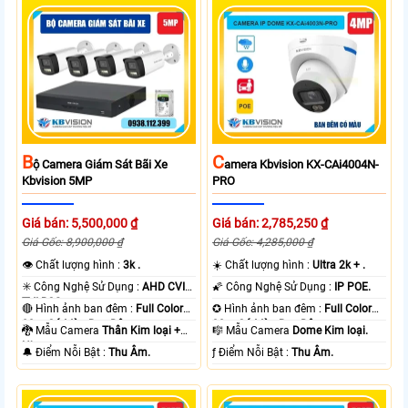
B
C
Ộ Camera Giám Sát Bãi Xe
Amera Kbvision KX-CAi4004N-
Kbvision 5MP
PRO
Giá bán: 5,500,000 ₫
Giá bán: 2,785,250 ₫
Giá Gốc: 8,900,000 ₫
Giá Gốc: 4,285,000 ₫
👁 Chất lượng hình :
3k .
☀️ Chất lượng hình :
Ultra 2k + .
✳️ Công Nghệ Sử Dụng :
AHD CVI
🌠 Công Nghệ Sử Dụng :
IP POE.
TVI BCS.
🔴 Hình ảnh ban đêm :
Full Color
✪ Hình ảnh ban đêm :
Full Color
80m Có Màu Ban Ðêm.
30m Có Màu Ban Ðêm.
🐉️ Mẫu Camera
Thân Kim loại +
🎼️ Mẫu Camera
Dome Kim loại.
Nhựa.
️🔔 Điểm Nỗi Bật :
Thu Âm.
️ƒ Điểm Nỗi Bật :
Thu Âm.