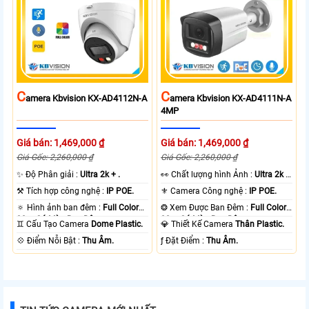
C
C
Amera Kbvision KX-AD4112N-A
Amera Kbvision KX-AD4111N-A
4MP
Giá bán: 1,469,000 ₫
Giá bán: 1,469,000 ₫
Giá Gốc: 2,260,000 ₫
Giá Gốc: 2,260,000 ₫
✨ Độ Phân giải :
Ultra 2k + .
️👀 Chất lượng hình Ảnh :
Ultra 2k +
.
⚒ Tích hợp công nghệ :
IP POE.
⚜️ Camera Công nghệ :
IP POE.
🔅 Hình ảnh ban đêm :
Full Color
❂ Xem Được Ban Đêm :
Full Color
30m Có Màu Ban Ðêm.
30m Có Màu Ban Ðêm.
♊ Cấu Tạo Camera
Dome Plastic.
💎 Thiết Kế Camera
Thân Plastic.
️💠 Điểm Nỗi Bật :
Thu Âm.
️ƒ Đặt Điểm :
Thu Âm.