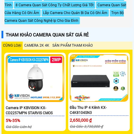
Tính
8 Camera Quan Sát Công Ty Chất Lượng Giá Tốt
Camera Quan Sát
Cửa Hàng Có Ghi Âm
Lắp Camera Cho Quán Bi Da Có Ghi Âm
Trọn Bộ
Camera Quan Sát Công Nghệ Ip Cho Gia Đình
THAM KHẢO CAMERA QUAN SÁT GIÁ RẺ
CÙNG LOẠI
CAMERA 2K 4K
SẢN PHẨM THAM KHẢO
Đầu Thu IP 4 Kênh KX-
Camera IP KBVISION KX-
C4K8104SN3
CD2257MPN STARVIS CMOS
2,650,000 ₫
5%-35%
Giá Gốc: 3,730,000 ₫
Giá Gốc: Liên hệ