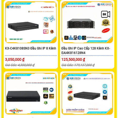
KX-C4K8108SN3 Đầu Ghi IP 8 Kênh
Đầu Ghi IP Cao Cấp 128 Kênh KX-
EAi4K816128N4
3,050,000 ₫
125,500,000 ₫
Giá Gốc: 4,300,000 ₫
Giá Gốc: 179,137,000 ₫