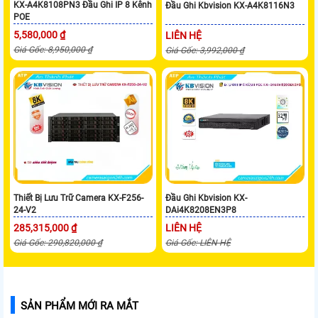
KX-A4K8108PN3 Đầu Ghi IP 8 Kênh
Đầu Ghi Kbvision KX-A4K8116N3
POE
5,580,000 ₫
LIÊN HỆ
Giá Gốc: 8,950,000 ₫
Giá Gốc: 3,992,000 ₫
Thiết Bị Lưu Trữ Camera KX-F256-
Đầu Ghi Kbvision KX-
24-V2
DAi4K8208EN3P8
285,315,000 ₫
LIÊN HỆ
Giá Gốc: 290,820,000 ₫
Giá Gốc: LIÊN HỆ
SẢN PHẨM MỚI RA MẮT