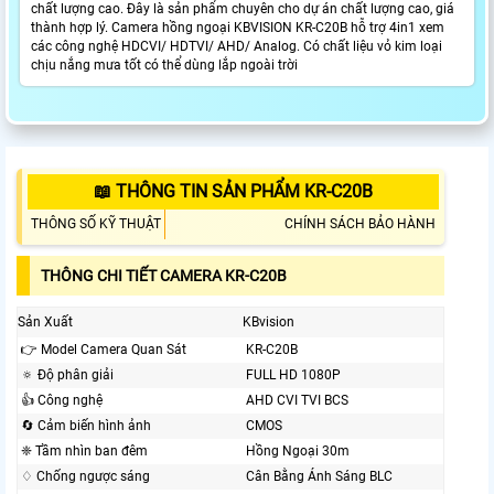
chất lượng cao. Đây là sản phẩm chuyên cho dự án chất lượng cao, giá
thành hợp lý. Camera hồng ngoại KBVISION KR-C20B hỗ trợ 4in1 xem
các công nghệ HDCVI/ HDTVI/ AHD/ Analog. Có chất liệu vỏ kim loại
chịu nắng mưa tốt có thể dùng lắp ngoài trời
📖 THÔNG TIN SẢN PHẨM KR-C20B
THÔNG SỐ KỸ THUẬT
CHÍNH SÁCH BẢO HÀNH
THÔNG CHI TIẾT CAMERA KR-C20B
Sản Xuất
KBvision
👉 Model Camera Quan Sát
KR-C20B
🔅 Độ phân giải
FULL HD 1080P
👍 Công nghệ
AHD CVI TVI BCS
🔄 Cảm biến hình ảnh
CMOS
❈ Tầm nhìn ban đêm
Hồng Ngoại 30m
♢ Chống ngược sáng
Cân Bằng Ánh Sáng BLC