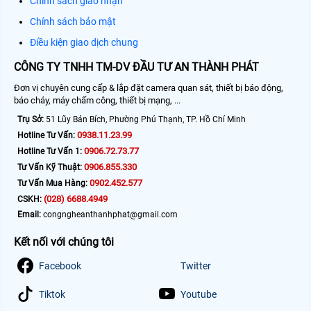
Chính sách giao nhận
Chính sách bảo mật
Điều kiện giao dịch chung
CÔNG TY TNHH TM-DV ĐẦU TƯ AN THÀNH PHÁT
Đơn vị chuyên cung cấp & lắp đặt camera quan sát, thiết bị báo động,
báo cháy, máy chấm công, thiết bị mạng, ...
Trụ Sở:
51 Lũy Bán Bích, Phường Phú Thạnh, TP. Hồ Chí Minh
0938.11.23.99
Hotline Tư Vấn:
0906.72.73.77
Hotline Tư Vấn 1:
0906.855.330
Tư Vấn Kỹ Thuật:
0902.452.577
Tư Vấn Mua Hàng:
(028) 6688.4949
CSKH:
Email:
congngheanthanhphat@gmail.com
Kết nối với chúng tôi
Facebook
Twitter
Tiktok
Youtube