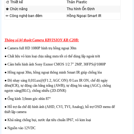
🎨 Thiết kế
Thân Plastic
♚ Chức năng
Thu hình Ổn Định
✏ Công nghệ ban đêm
Hồng Ngoại Smart IR
Thông số kỹ thuật Camera KBVISION KR-C20B:
● Camera full HD 1080P hình trụ hồng ngoại 30m
● Chất liệu vỏ kim loại chịu nắng mưa tốt có thể dùng lắp ngoài trời
● Cảm biến hình ảnh Sony Exmor CMOS 1/2.7″ 2MP, 30FPS@1080P
● Hồng ngoại 30m, hồng ngoại thông minh Smart IR giúp chống lóa
● Độ nhạy sáng 0,01Lux@(F1.2, AGC ON) /0 Lux IR ON, chế độ ngày
đêm(ICR), tự động cân bằng trắng (AWB), tự động bù sáng (AGC), chống
ngược sáng(BLC), chống nhiễu (2D-DNR)
● Ống kính 3,6mm góc nhìn 87°
● Hỗ trợ đa chế độ hình ảnh (AHD, CVI, TVI, Analog), hỗ trợ OSD menu để
thiết lập camera
● Khả năng chống bụi, nước đạt tiêu chuẩn IP67, vỏ kim loại
● Nguồn vào 12VDC