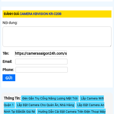
ĐÁNH GIÁ
CAMERA KBVISION KR-C20B
Nội dung:
Tên:
Email:
Phone:
Thông Tin:
Đèn Gắn Trụ Cổng Năng Lượng Mặt Trời
Lắp Camera Wifi
Quận 1
Lắp Đặt Camera Cho Quán Ăn, Nhà Hàng
Lắp Đặt Camera An
Ninh Tại Đắklắk Giá Rẻ
Hướng Dẫn Cài Đặt Camera Trên Điện Thoại Máy