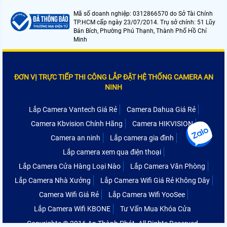
Mã số doanh nghiệp: 0312866570 do Sở Tài Chính
TP.HCM cấp ngày 23/07/2014. Trụ sở chính: 51 Lũy
Bán Bích, Phường Phú Thạnh, Thành Phố Hồ Chí
Minh
ĐƠN VỊ TRỰC TIẾP THI CÔNG LẮP ĐẶT HỆ THỐNG CAMERA AN
NINH
Lắp Camera Vantech Giá Rẻ
Camera Dahua Giá Rẻ
Camera Kbvision Chính Hãng
Camera HIKVISION
Camera an ninh
Lắp camera gia đình
Lắp camera xem qua điện thoại
Lắp Camera Cửa Hàng Loại Nào
Lắp Camera Văn Phòng
Lắp Camera Nhà Xưởng
Lắp Camera Wifi Giá Rẻ Không Dây
Camera Wifi Giá Rẻ
Lắp Camera Wifi YooSee
Lắp Camera Wifi KBONE
Tư Vấn Mua Khóa Cửa
Copyrights © 2016 An Thành Phát. All Rights Reserved.