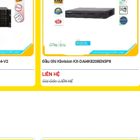
24-V2
Đầu Ghi Kbvision KX-DAi4K8208EN3P8
LIÊN HỆ
Giá Gốc: LIÊN HỆ