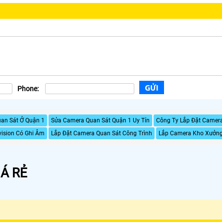
Phone:
an Sát Ở Quận 1
Sửa Camera Quan Sát Quận 1 Uy Tín
Công Ty Lắp Đặt Camera
vision Có Ghi Âm
Lắp Đặt Camera Quan Sát Công Trình
Lắp Camera Kho Xưởng
Á RẺ