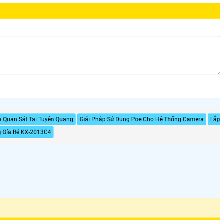
 Quan Sát Tại Tuyên Quang
Giải Pháp Sử Dụng Poe Cho Hệ Thống Camera
Lắp
 Gía Rẻ KX-2013C4