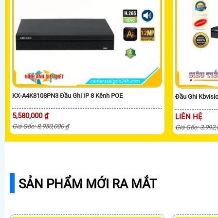
KX-A4K8108PN3 Đầu Ghi IP 8 Kênh POE
Đầu Ghi Kbvis
5,580,000 ₫
LIÊN HỆ
Giá Gốc: 8,950,000 ₫
Giá Gốc: 3,992
SẢN PHẨM MỚI RA MẮT