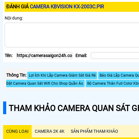
ĐÁNH GIÁ
CAMERA KBVISION KX-2003C.PIR
Nội dung:
Tên:
Email:
Thông Tin:
Lợi Ích Khi Lắp Camera Giám Sát Giá Rẻ
Báo Giá Lắp Camera Qu
Đặt Camera Quan Sát Wifi Cho Shop Quần Áo
Bộ Camera Thân Full Color Kb
THAM KHẢO CAMERA QUAN SÁT GI
CÙNG LOẠI
CAMERA 2K 4K
SẢN PHẨM THAM KHẢO