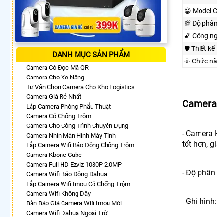
😀 Model 
💯 Độ phân
🌠 Công n
🛡 Thiết kế
DANH MỤC SẢN PHẨM
☣️ Chức n
Camera Có Đọc Mã QR
Camera Cho Xe Nâng
Tư Vấn Chọn Camera Cho Kho Logistics
Camera Giá Rẻ Nhất
Camera 
Lắp Camera Phòng Phẩu Thuật
Camera Có Chống Trộm
Camera Cho Công Trình Chuyên Dụng
- Camera 
Camera Nhìn Màn Hình Máy Tính
tốt hơn, g
Lắp Camera Wifi Báo Động Chống Trộm
Camera Kbone Cube
Camera Full HD Ezviz 1080P 2.0MP
- Độ phân 
Camera Wifi Báo Động Dahua
Lắp Camera Wifi Imou Có Chống Trộm
Camera Wifi Không Dây
- Ghi hìn
Bản Báo Giá Camera Wifi Imou Mới
Camera Wifi Dahua Ngoài Trời