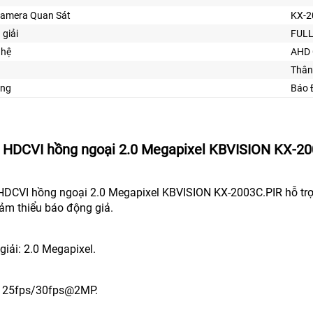
Camera Quan Sát
KX-2
 giải
FULL
ghệ
AHD 
Thân
ăng
Báo 
HDCVI hồng ngoại 2.0 Megapixel KBVISION KX-20
HDCVI hồng ngoại 2.0 Megapixel KBVISION KX-2003C.PIR hỗ trợ
iảm thiểu báo động giả.
giải: 2.0 Megapixel.
h: 25fps/30fps@2MP.