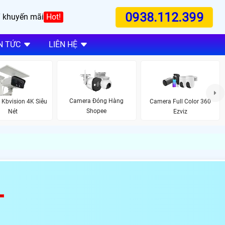
0938.112.399
 khuyến mãi
Hot!
N TỨC
LIÊN HỆ
Camera Đóng Hàng
Kbvision 4K Siêu
Camera Full Color 360
Shopee
Nét
Ezviz