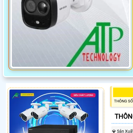
THÔNG SỐ
THÔNG
💎 Sản Xuấ