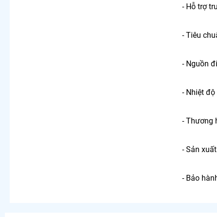
- Hỗ trợ t
- Tiêu chu
- Nguồn đ
- Nhiệt độ
- Thương 
- Sản xuất
- Bảo hành