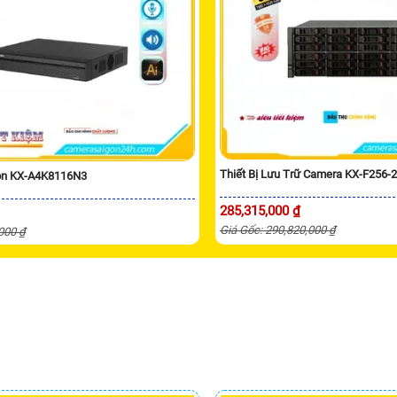
Thiết Bị Lưu Trữ Camera KX-F256-
ion KX-A4K8116N3
285,315,000 ₫
Giá Gốc: 290,820,000 ₫
,000 ₫