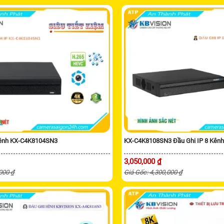
Kênh KX-C4K8104SN3
KX-C4K8108SN3 Đầu Ghi IP 8 Kênh
3,050,000 ₫
,000 ₫
Giá Gốc: 4,300,000 ₫