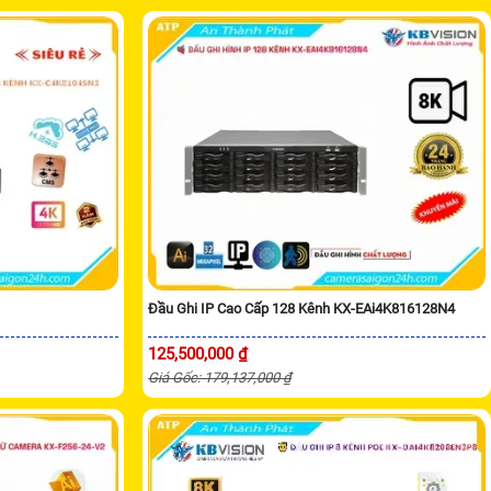
Đầu Ghi IP Cao Cấp 128 Kênh KX-EAi4K816128N4
125,500,000 ₫
Giá Gốc: 179,137,000 ₫