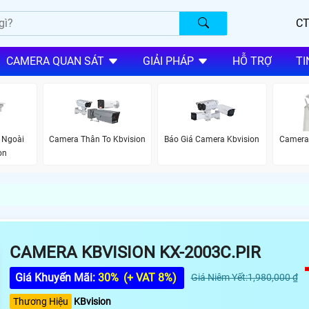
CT
CAMERA QUAN SÁT
GIẢI PHÁP
HỖ TRỢ
TI
 Ngoài
Camera Thân To Kbvision
Báo Giá Camera Kbvision
Camera 
on
CAMERA KBVISION KX-2003C.PIR
Giá Khuyến Mãi:
30%
(+ VAT 8%)
Giá Niêm Yết:1,980,000 ₫
Thương Hiệu
KBvision