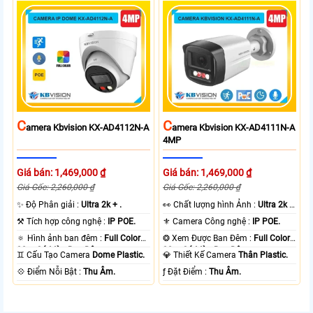
C
C
Amera Kbvision KX-AD4112N-A
Amera Kbvision KX-AD4111N-A
4MP
Giá bán: 1,469,000 ₫
Giá bán: 1,469,000 ₫
Giá Gốc: 2,260,000 ₫
Giá Gốc: 2,260,000 ₫
✨ Độ Phân giải :
Ultra 2k + .
️👀 Chất lượng hình Ảnh :
Ultra 2k +
.
⚒ Tích hợp công nghệ :
IP POE.
⚜️ Camera Công nghệ :
IP POE.
🔅 Hình ảnh ban đêm :
Full Color
❂ Xem Được Ban Đêm :
Full Color
30m Có Màu Ban Ðêm.
30m Có Màu Ban Ðêm.
♊ Cấu Tạo Camera
Dome Plastic.
💎 Thiết Kế Camera
Thân Plastic.
️💠 Điểm Nỗi Bật :
Thu Âm.
️ƒ Đặt Điểm :
Thu Âm.