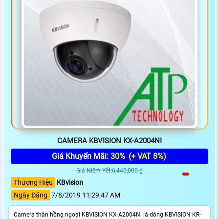
CAMERA KBVISION KX-A2004NI
Giá Khuyến Mãi:
30%
(+ VAT 8%)
Giá Niêm Yết:6,440,000 ₫
Thương Hiệu
KBvision
Ngày Đăng
7/8/2019 11:29:47 AM
Camera thân hồng ngoại KBVISION KX-A2004Ni là dòng KBVISION KR-