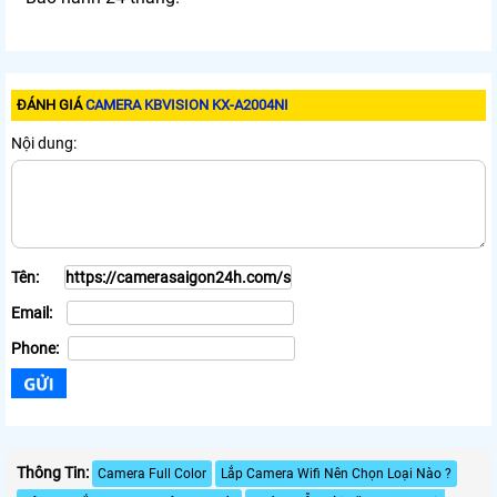
ĐÁNH GIÁ
CAMERA KBVISION KX-A2004NI
Nội dung:
Tên:
Email:
Phone:
Thông Tin:
Camera Full Color
Lắp Camera Wifi Nên Chọn Loại Nào ?