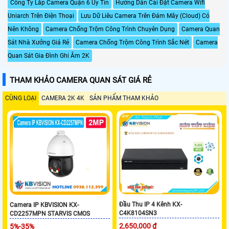
Công Ty Lắp Camera Quận 6 Uy Tín
Hướng Dẫn Cài Đặt Camera Wifi
Uniarch Trên Điện Thoại
Lưu Dữ Liêu Camera Trên Đám Mây (Cloud) Có
Nên Không
Camera Chống Trộm Công Trình Chuyên Dụng
Camera Quan
Sát Nhà Xưởng Giá Rẻ
Camera Chống Trộm Công Trình Sắc Nét
Camera
Quan Sát Gia Đình Ghi Âm 2K
THAM KHẢO CAMERA QUAN SÁT GIÁ RẺ
CÙNG LOẠI
CAMERA 2K 4K
SẢN PHẨM THAM KHẢO
Đầu Thu IP 4 Kênh KX-
Camera IP KBVISION KX-
C4K8104SN3
CD2257MPN STARVIS CMOS
2,650,000 ₫
5%-35%