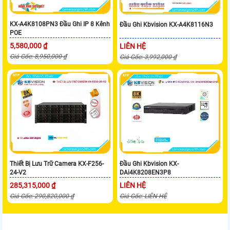
KX-A4K8108PN3 Đầu Ghi IP 8 Kênh
Đầu Ghi Kbvision KX-A4K8116N3
POE
5,580,000 ₫
LIÊN HỆ
Giá Gốc: 8,950,000 ₫
Giá Gốc: 3,992,000 ₫
Thiết Bị Lưu Trữ Camera KX-F256-
Đầu Ghi Kbvision KX-
24-V2
DAi4K8208EN3P8
285,315,000 ₫
LIÊN HỆ
Giá Gốc: 290,820,000 ₫
Giá Gốc: LIÊN HỆ