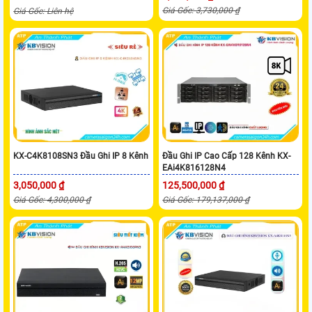
Giá Gốc: 3,730,000 ₫
Giá Gốc: Liên hệ
KX-C4K8108SN3 Đầu Ghi IP 8 Kênh
Đầu Ghi IP Cao Cấp 128 Kênh KX-
EAi4K816128N4
3,050,000 ₫
125,500,000 ₫
Giá Gốc: 4,300,000 ₫
Giá Gốc: 179,137,000 ₫