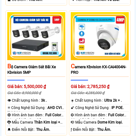
B
C
Ộ Camera Giám Sát Bãi Xe
Amera Kbvision KX-CAi4004N-
Kbvision 5MP
PRO
Giá bán: 5,500,000 ₫
Giá bán: 2,785,250 ₫
Giá Gốc: 8,900,000 ₫
Giá Gốc: 4,285,000 ₫
👁 Chất lượng hình :
3k .
☀️ Chất lượng hình :
Ultra 2k + .
✳️ Công Nghệ Sử Dụng :
AHD CVI
🌠 Công Nghệ Sử Dụng :
IP POE.
TVI BCS.
🔴 Hình ảnh ban đêm :
Full Color
✪ Hình ảnh ban đêm :
Full Color
80m Có Màu Ban Ðêm.
30m Có Màu Ban Ðêm.
🐉️ Mẫu Camera
Thân Kim loại +
🎼️ Mẫu Camera
Dome Kim loại.
Nhựa.
️🔔 Điểm Nỗi Bật :
Thu Âm.
️ƒ Điểm Nỗi Bật :
Thu Âm.