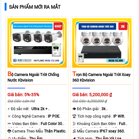
SẢN PHẨM MỚI RA MẮT
B
T
Ộ Camera Ngoài Trời Chống
Rọn Bộ Camera Ngoài Trời Xoay
Nước Kbvision
360 Kbvision
Giá bán: 5%-35%
Giá bán: 5,200,000 ₫
Giá Gốc: Liên Hệ
Giá Gốc: 6,200,000 ₫
️⚡ Độ sắc nét :
Ultra 2k + .
👁 Độ Phân giải :
3k .
⚛️ Công Nghệ Camera :
IP POE.
🏆 Tích hợp công nghệ :
IP Wifi.
🔦 Video Ban Đêm :
Full Color 30m
🌛 Khoảng Cách Ban Đêm :
Full
Có Màu Ban Ðêm.
Color 30m Có Màu Ban Ðêm.
🐉️ Camera Theo Mẫu
Thân Plastic.
🕉️ Mẫu Camera
IP67 xoay 360.
️🔮 Ưu Điểm :
Thu Âm.
️🔈 Tích Hợp :
Thu Âm Và Loa.