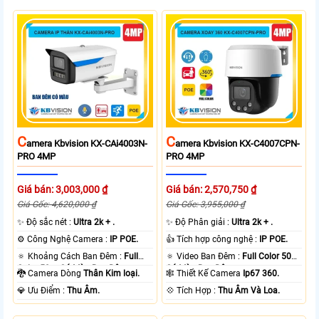
C
C
Amera Kbvision KX-CAi4003N-
Amera Kbvision KX-C4007CPN-
PRO 4MP
PRO 4MP
Giá bán: 3,003,000 ₫
Giá bán: 2,570,750 ₫
Giá Gốc: 4,620,000 ₫
Giá Gốc: 3,955,000 ₫
✨ Độ sắc nét :
Ultra 2k + .
✨ Độ Phân giải :
Ultra 2k + .
⚙ Công Nghệ Camera :
IP POE.
👍 Tích hợp công nghệ :
IP POE.
🔅 Khoảng Cách Ban Đêm :
Full
🔅 Video Ban Đêm :
Full Color 50m
Color 50m Có Màu Ban Ðêm.
Có Màu Ban Ðêm.
🐉️ Camera Dòng
Thân Kim loại.
🕸️ Thiết Kế Camera
Ip67 360.
️💎 Ưu Điểm :
Thu Âm.
️💠 Tích Hợp :
Thu Âm Và Loa.