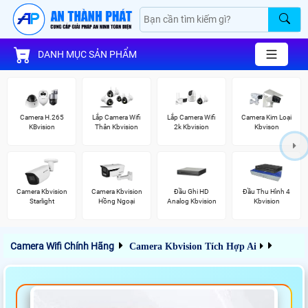
DANH MỤC SẢN PHẨM
Camera H.265
Lắp Camera Wifi
Lắp Camera Wifi
Camera Kim Loại
KBvision
Thân Kbvision
2k Kbvision
Kbvison
Camera Kbvision
Camera Kbvision
Đầu Ghi HD
Đầu Thu Hình 4
Starlight
Hồng Ngoại
Analog Kbvision
Kbvision
Camera Wifi Chính Hãng
Camera Kbvision Tích Hợp Ai