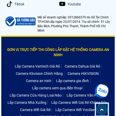
Tiktok
Youtube
Mã số doanh nghiệp: 0312866570 do Sở Tài Chính
TP.HCM cấp ngày 23/07/2014. Trụ sở chính: 51 Lũy
Bán Bích, Phường Phú Thạnh, Thành Phố Hồ Chí
Minh
ĐƠN VỊ TRỰC TIẾP THI CÔNG LẮP ĐẶT HỆ THỐNG CAMERA AN
NINH
Lắp Camera Vantech Giá Rẻ
Camera Dahua Giá Rẻ
Camera Kbvision Chính Hãng
Camera HIKVISION
Camera an ninh
Lắp camera gia đình
Lắp camera xem qua điện thoại
Lắp Camera Cửa Hàng Loại Nào
Lắp Camera Văn Phòng
Lắp Camera Nhà Xưởng
Lắp Camera Wifi Giá Rẻ Không Dây
Camera Wifi Giá Rẻ
Lắp Camera Wifi YooSee