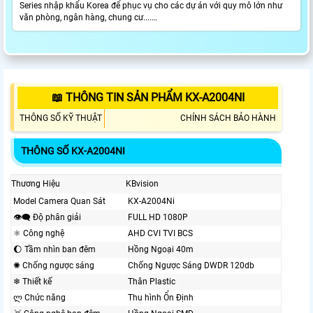
Series nhập khẩu Korea để phục vụ cho các dự án với quy mô lớn như
văn phòng, ngân hàng, chung cư....…
📖 THÔNG TIN SẢN PHẨM KX-A2004NI
THÔNG SỐ KỸ THUẬT
CHÍNH SÁCH BẢO HÀNH
THÔNG SỐ KX-A2004NI
Thương Hiệu
KBvision
Model Camera Quan Sát
KX-A2004Ni
👁️‍🗨 Độ phân giải
FULL HD 1080P
⚛️ Công nghệ
AHD CVI TVI BCS
🌔 Tầm nhìn ban đêm
Hồng Ngoại 40m
✺ Chống ngược sáng
Chống Ngược Sáng DWDR 120db
❄ Thiết kế
Thân Plastic
ლ Chức năng
Thu hình Ổn Định