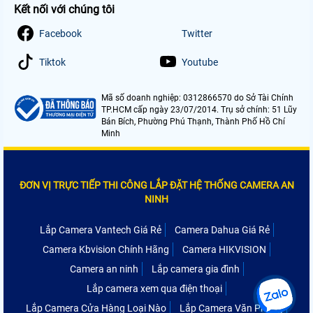
Kết nối với chúng tôi
Facebook
Twitter
Tiktok
Youtube
Mã số doanh nghiệp: 0312866570 do Sở Tài Chính
TP.HCM cấp ngày 23/07/2014. Trụ sở chính: 51 Lũy
Bán Bích, Phường Phú Thạnh, Thành Phố Hồ Chí
Minh
ĐƠN VỊ TRỰC TIẾP THI CÔNG LẮP ĐẶT HỆ THỐNG CAMERA AN
NINH
Lắp Camera Vantech Giá Rẻ
Camera Dahua Giá Rẻ
Camera Kbvision Chính Hãng
Camera HIKVISION
Camera an ninh
Lắp camera gia đình
Lắp camera xem qua điện thoại
Lắp Camera Cửa Hàng Loại Nào
Lắp Camera Văn Phòng