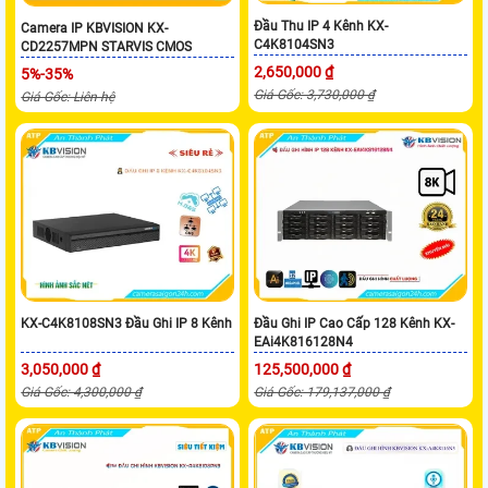
Đầu Thu IP 4 Kênh KX-
Camera IP KBVISION KX-
C4K8104SN3
CD2257MPN STARVIS CMOS
2,650,000 ₫
5%-35%
Giá Gốc: 3,730,000 ₫
Giá Gốc: Liên hệ
KX-C4K8108SN3 Đầu Ghi IP 8 Kênh
Đầu Ghi IP Cao Cấp 128 Kênh KX-
EAi4K816128N4
3,050,000 ₫
125,500,000 ₫
Giá Gốc: 4,300,000 ₫
Giá Gốc: 179,137,000 ₫