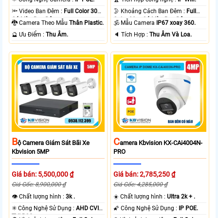
🔦 Video Ban Đêm :
Full Color 30m
🌛 Khoảng Cách Ban Đêm :
Full
Có Màu Ban Ðêm.
Color 30m Có Màu Ban Ðêm.
🐉️ Camera Theo Mẫu
Thân Plastic.
🕉️ Mẫu Camera
IP67 xoay 360.
️🔮 Ưu Điểm :
Thu Âm.
️🔈 Tích Hợp :
Thu Âm Và Loa.
B
C
Ộ Camera Giám Sát Bãi Xe
Amera Kbvision KX-CAi4004N-
Kbvision 5MP
PRO
Giá bán: 5,500,000 ₫
Giá bán: 2,785,250 ₫
Giá Gốc: 8,900,000 ₫
Giá Gốc: 4,285,000 ₫
👁 Chất lượng hình :
3k .
☀️ Chất lượng hình :
Ultra 2k + .
✳️ Công Nghệ Sử Dụng :
AHD CVI
🌠 Công Nghệ Sử Dụng :
IP POE.
TVI BCS.