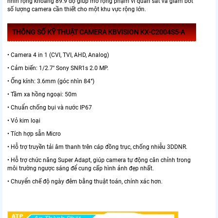
nhìn rộng khoảng 89.9 độ giúp mở rộng phạm vi quan sát và giảm bớt
số lượng camera cần thiết cho một khu vực rộng lớn.
THÔNG SỐ KỸ THUẬT CAMERA KBVISION KX-C2004S5-A
• Camera 4 in 1 (CVI, TVI, AHD, Analog)
• Cảm biến: 1/2.7'' Sony SNR1s 2.0 MP.
• Ống kính: 3.6mm (góc nhìn 84°)
• Tầm xa hồng ngoại: 50m
• Chuẩn chống bụi và nước IP67
• Vỏ kim loại
• Tích hợp sẵn Micro
• Hỗ trợ truyền tải âm thanh trên cáp đồng trục, chống nhiễu 3DDNR.
• Hỗ trợ chức năng Super Adapt, giúp camera tự động cân chỉnh trong
môi trường ngược sáng để cung cấp hình ảnh đẹp nhất.
• Chuyển chế độ ngày đêm bằng thuật toán, chính xác hơn.