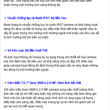
toàn tối. Tính năng này rất hữu ích cho việc giám sát vào ban đêm
hoặc trong môi trường ánh sáng không đủ.
📌
Chuẩn Chống Bụi và Nước IP67: Độ Bền Cao
Được trang bị chuẩn chống bụi và nước IP67 camera có khả năng hoạt
động ổn định và bền bỉ trong các điều kiện thời tiết khắc nghiệt. Đây là
yếu tố quan trọng cho những môi trường ngoài trời hoặc các khu vực dễ
bị ảnh hưởng bởi bụi bẩn và nước.
📌
Vỏ Kim Loại: Độ Bền Vượt Trội
Vỏ kim loại không chỉ mang lại sự sang trọng cho thiết kế của camera
mà còn đảm bảo độ bền cao và khả năng chịu va đập tốt. Điều này
giúp camera hoạt động ổn định trong thời gian dài và chịu được những
tác động từ môi trường bên ngoài.
📌
Cảm Biến 1/2.7” Sony SNR1s 2.0 MP: Hình Ảnh Sắc Nét
Với cảm biến Sony SNR1s 2.0 MP camera cung cấp chất lượng hình
ảnh sắc nét và chi tiết cảm biến này không chỉ nâng cấp khả năng ghi
hình mà còn cải thiện độ sáng, giúp hình ảnh rõ ràng ngay cả trong
điều kiện ánh sáng yếu. Điều này mang lại sự an tâm khi giám sát và
ghi lại mọi chi tiết quan trọng.