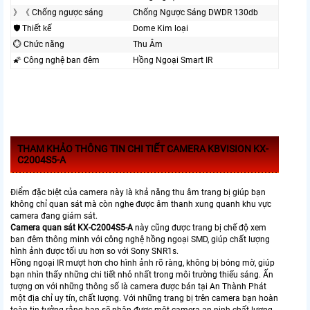
》《 Chống ngược sáng
Chống Ngược Sáng DWDR 130db
🛡 Thiết kế
Dome Kim loại
💮 Chức năng
Thu Âm
🌠 Công nghệ ban đêm
Hồng Ngoại Smart IR
THAM KHẢO THÔNG TIN CHI TIẾT CAMERA KBVISION KX-
C2004S5-A
Điểm đặc biệt của camera này là khả năng thu âm trang bị giúp bạn
không chỉ quan sát mà còn nghe được âm thanh xung quanh khu vực
camera đang giám sát.
Camera quan sát KX-C2004S5-A
này cũng được trang bị chế độ xem
ban đêm thông minh với công nghệ hồng ngoại SMD, giúp chất lượng
hình ảnh được tối ưu hơn so với Sony SNR1s.
Hồng ngoại IR mượt hơn cho hình ảnh rõ ràng, không bị bóng mờ, giúp
bạn nhìn thấy những chi tiết nhỏ nhất trong môi trường thiếu sáng. Ấn
tượng ơn với những thông số là camera được bán tại An Thành Phát
một địa chỉ uy tín, chất lượng. Với những trang bị trên camera bạn hoàn