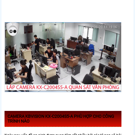
CAMERA KBVISION KX-C2004S5-A PHÙ HỢP CHO CÔNG
TRÌNH NÀO