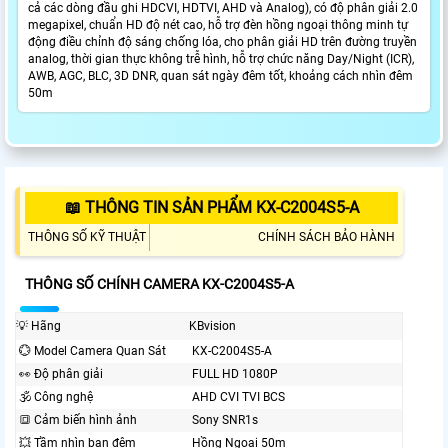
cả các dòng đầu ghi HDCVI, HDTVI, AHD và Analog), có độ phân giải 2.0
megapixel, chuẩn HD độ nét cao, hỗ trợ đèn hồng ngoại thông minh tự
động điều chỉnh độ sáng chống lóa, cho phân giải HD trên đường truyền
analog, thời gian thực không trễ hình, hỗ trợ chức năng Day/Night (ICR),
AWB, AGC, BLC, 3D DNR, quan sát ngày đêm tốt, khoảng cách nhìn đêm
50m
📖 THÔNG TIN SẢN PHẨM KX-C2004S5-A
THÔNG SỐ KỸ THUẬT
CHÍNH SÁCH BẢO HÀNH
THÔNG SỐ CHÍNH CAMERA KX-C2004S5-A
💡 Hãng
KBvision
💮 Model Camera Quan Sát
KX-C2004S5-A
️👀 Độ phân giải
FULL HD 1080P
🕉️ Công nghệ
AHD CVI TVI BCS
🔳 Cảm biến hình ảnh
Sony SNR1s
💥 Tầm nhìn ban đêm
Hồng Ngoại 50m