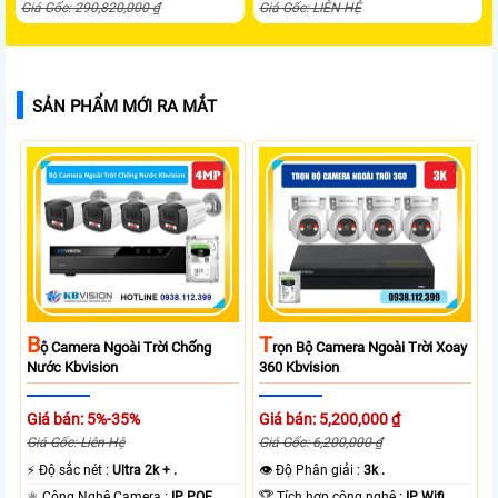
Giá Gốc: 290,820,000 ₫
Giá Gốc: LIÊN HỆ
SẢN PHẨM MỚI RA MẮT
B
T
Ộ Camera Ngoài Trời Chống
Rọn Bộ Camera Ngoài Trời Xoay
Nước Kbvision
360 Kbvision
Giá bán: 5%-35%
Giá bán: 5,200,000 ₫
Giá Gốc: Liên Hệ
Giá Gốc: 6,200,000 ₫
️⚡ Độ sắc nét :
Ultra 2k + .
👁 Độ Phân giải :
3k .
⚛️ Công Nghệ Camera :
IP POE.
🏆 Tích hợp công nghệ :
IP Wifi.