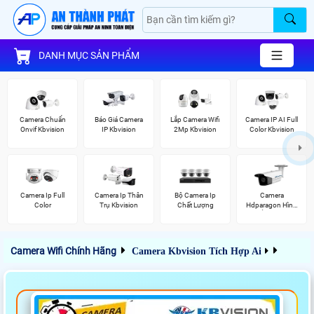
DANH MỤC SẢN PHẨM
Camera Chuẩn
Báo Giá Camera
Lắp Camera Wifi
Camera IP AI Full
Onvif Kbvision
IP Kbvision
2Mp Kbvision
Color Kbvision
Camera Ip Full
Camera Ip Thân
Bộ Camera Ip
Camera
Color
Trụ Kbvision
Chất Lượng
Hdparagon Hình
Ảnh 4K
Camera Wifi Chính Hãng
Camera Kbvision Tích Hợp Ai