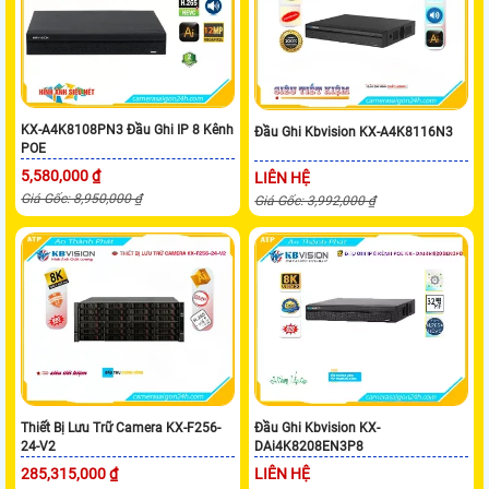
KX-A4K8108PN3 Đầu Ghi IP 8 Kênh
Đầu Ghi Kbvision KX-A4K8116N3
POE
5,580,000 ₫
LIÊN HỆ
Giá Gốc: 8,950,000 ₫
Giá Gốc: 3,992,000 ₫
Thiết Bị Lưu Trữ Camera KX-F256-
Đầu Ghi Kbvision KX-
24-V2
DAi4K8208EN3P8
285,315,000 ₫
LIÊN HỆ