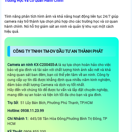
Trường Học Và Cơ Quan Hành Chính
Tính năng phân tích hình ảnh và khả năng hoạt động liên tục 24/7 giúp
camera này trở thành lựa chọn phù hợp cho các trường học và cơ quan
hành chính. Nó hỗ trợ giám sát an ninh và quản lý khu vực một cách
hiệu quả.
CÔNG TY TNHH TM-DV ĐẦU TƯ AN THÀNH PHÁT
Camera an ninh
K
X-C2004S5-A
là sự lựa chọn hoàn hảo cho việc
bảo vệ gia đình và tài sản với chất lượng hình ảnh sắc nét và khả
năng quan sát ban đêm, bạn có thể yên tâm về an ninh. Công ty
cung cấp uy tín đã được khẳng định qua nhiều năm kinh nghiệm,
đảm bảo chất lượng Camera và dịch vụ tốt nhất.
Hãy đến với chúng tôi để được tư vấn và lắp đặt chuyên nghiệp,
mang đến sự an toàn và tiện ích tối đa cho bạn và gia đình.
Trụ Sở:
51 Lũy Bán Bích, Phường Phú Thạnh, TP.HCM
Hotline: 0938.11.23.99
Chi Nhánh 1:
445/38 Tân Hòa Đông,Phường Bình Trị Đông, TP
HCM
Kỹ Thuật:
0906.855.330