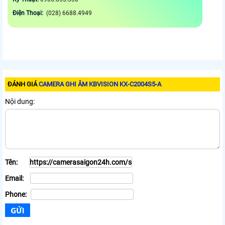
Điện Thoại:
(028) 6688.4949
ĐÁNH GIÁ
CAMERA GHI ÂM KBVISION KX-C2004S5-A
Nội dung:
Tên:
Email:
Phone: