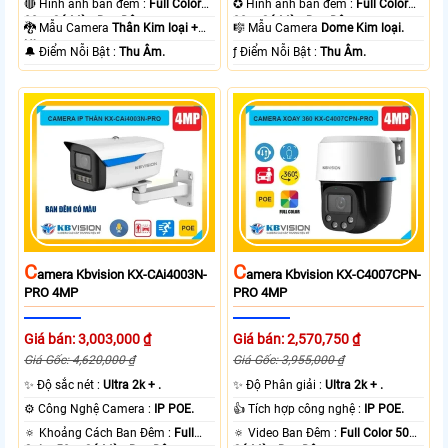
🔴 Hình ảnh ban đêm :
Full Color
✪ Hình ảnh ban đêm :
Full Color
80m Có Màu Ban Ðêm.
30m Có Màu Ban Ðêm.
🐉️ Mẫu Camera
Thân Kim loại +
🎼️ Mẫu Camera
Dome Kim loại.
Nhựa.
️🔔 Điểm Nỗi Bật :
Thu Âm.
️ƒ Điểm Nỗi Bật :
Thu Âm.
C
C
Amera Kbvision KX-CAi4003N-
Amera Kbvision KX-C4007CPN-
PRO 4MP
PRO 4MP
Giá bán: 3,003,000 ₫
Giá bán: 2,570,750 ₫
Giá Gốc: 4,620,000 ₫
Giá Gốc: 3,955,000 ₫
✨ Độ sắc nét :
Ultra 2k + .
✨ Độ Phân giải :
Ultra 2k + .
⚙ Công Nghệ Camera :
IP POE.
👍 Tích hợp công nghệ :
IP POE.
🔅 Khoảng Cách Ban Đêm :
Full
🔅 Video Ban Đêm :
Full Color 50m