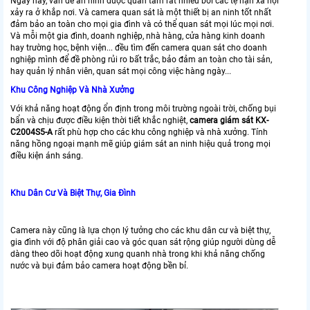
Ngày nay, vấn đề an ninh được quan tâm rất nhiều bởi các tệ nạn xã hội
xảy ra ở khắp nơi. Và camera quan sát là một thiết bị an ninh tốt nhất
đảm bảo an toàn cho mọi gia đình và có thể quan sát mọi lúc mọi nơi.
Và mỗi một gia đình, doanh nghiệp, nhà hàng, cửa hàng kinh doanh
hay trường học, bệnh viện... đều tìm đến camera quan sát cho doanh
nghiệp mình để đề phòng rủi ro bất trắc, bảo đảm an toàn cho tài sản,
hay quản lý nhân viên, quan sát mọi công việc hàng ngày...
Khu Công Nghiệp Và Nhà Xưởng
Với khả năng hoạt động ổn định trong môi trường ngoài trời, chống bụi
bẩn và chịu được điều kiện thời tiết khắc nghiệt,
camera giám sát KX-
C2004S5-A
rất phù hợp cho các khu công nghiệp và nhà xưởng. Tính
năng hồng ngoại mạnh mẽ giúp giám sát an ninh hiệu quả trong mọi
điều kiện ánh sáng.
Khu Dân Cư Và Biệt Thự, Gia Đình
Camera này cũng là lựa chọn lý tưởng cho các khu dân cư và biệt thự,
gia đình với độ phân giải cao và góc quan sát rộng giúp người dùng dễ
dàng theo dõi hoạt động xung quanh nhà trong khi khả năng chống
nước và bụi đảm bảo camera hoạt động bền bỉ.