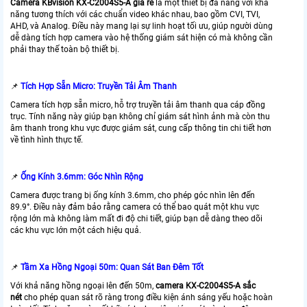
Camera KBvision KX-C2004S5-A giá rẻ
là một thiết bị đa năng với khả
năng tương thích với các chuẩn video khác nhau, bao gồm CVI, TVI,
AHD, và Analog. Điều này mang lại sự linh hoạt tối ưu, giúp người dùng
dễ dàng tích hợp camera vào hệ thống giám sát hiện có mà không cần
phải thay thế toàn bộ thiết bị.
📌
Tích Hợp Sẵn Micro: Truyền Tải Âm Thanh
Camera tích hợp sẵn micro, hỗ trợ truyền tải âm thanh qua cáp đồng
trục. Tính năng này giúp bạn không chỉ giám sát hình ảnh mà còn thu
âm thanh trong khu vực được giám sát, cung cấp thông tin chi tiết hơn
về tình hình thực tế.
📌
Ống Kính 3.6mm: Góc Nhìn Rộng
Camera được trang bị ống kính 3.6mm, cho phép góc nhìn lên đến
89.9°. Điều này đảm bảo rằng camera có thể bao quát một khu vực
rộng lớn mà không làm mất đi độ chi tiết, giúp bạn dễ dàng theo dõi
các khu vực lớn một cách hiệu quả.
📌
Tầm Xa Hồng Ngoại 50m: Quan Sát Ban Đêm Tốt
Với khả năng hồng ngoại lên đến 50m,
camera KX-C2004S5-A sắc
nét
cho phép quan sát rõ ràng trong điều kiện ánh sáng yếu hoặc hoàn