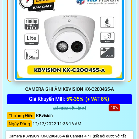
CAMERA GHI ÂM KBVISION KX-C2004S5-A
Giá Khuyến Mãi:
5%-35%
(+ VAT 8%)
18%
Giá Niêm Yết:liên hệ
Thương Hiệu
KBvision
Ngày Đăng
12/12/2022 11:33:16 AM
Camera KBVISION KX-C2004S5-A là Camera 4in1 (kết nối được với tất