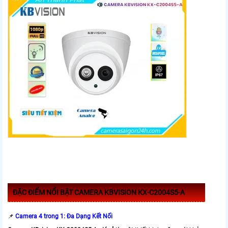
ĐẶC ĐIỂM NỔI BẬT CAMERA KBVISION KX-C2004S5-A
📌
Camera 4 trong 1: Đa Dạng Kết Nối