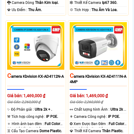
Color 50m Có Màu Ban Ðêm.
Có Màu Ban Ðêm.
🐉️ Camera Dòng
Thân Kim loại.
🕸️ Thiết Kế Camera
Ip67 360.
️💎 Ưu Điểm :
Thu Âm.
️💠 Tích Hợp :
Thu Âm Và Loa.
C
C
Amera Kbvision KX-AD4112N-A
Amera Kbvision KX-AD4111N-A
4MP
Giá bán: 1,469,000 ₫
Giá bán: 1,469,000 ₫
Giá Gốc: 2,260,000 ₫
Giá Gốc: 2,260,000 ₫
✨ Độ Phân giải :
Ultra 2k + .
️👀 Chất lượng hình Ảnh :
Ultra 2k +
.
⚒ Tích hợp công nghệ :
IP POE.
⚜️ Camera Công nghệ :
IP POE.
🔅 Hình ảnh ban đêm :
Full Color
❂ Xem Được Ban Đêm :
Full Color
30m Có Màu Ban Ðêm.
30m Có Màu Ban Ðêm.
♊ Cấu Tạo Camera
Dome Plastic.
💎 Thiết Kế Camera
Thân Plastic.