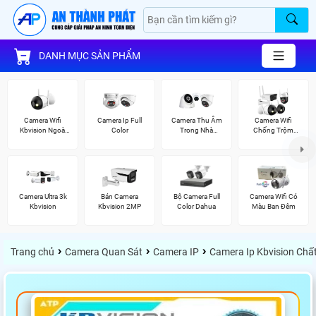
DANH MỤC SẢN PHẨM
Camera Wifi
Camera Ip Full
Camera Thu Âm
Camera Wifi
Kbvision Ngoài
Color
Trong Nhà
Chống Trộm
Trời
Kbvision
Kbvision
Camera Ultra 3k
Bán Camera
Bộ Camera Full
Camera Wifi Có
Kbvision
Kbvision 2MP
Color Dahua
Màu Ban Đêm
›
›
›
Trang chủ
Camera Quan Sát
Camera IP
Camera Ip Kbvision Chấ