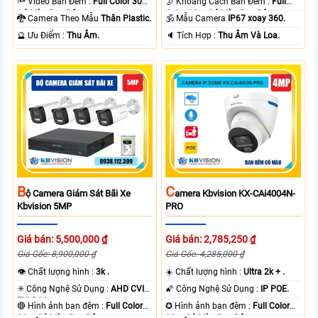
🔦 Video Ban Đêm :
Full Color 30m
🌛 Khoảng Cách Ban Đêm :
Full
Có Màu Ban Ðêm.
Color 30m Có Màu Ban Ðêm.
🐉️ Camera Theo Mẫu
Thân Plastic.
🕉️ Mẫu Camera
IP67 xoay 360.
️🔮 Ưu Điểm :
Thu Âm.
️🔈 Tích Hợp :
Thu Âm Và Loa.
B
C
Ộ Camera Giám Sát Bãi Xe
Amera Kbvision KX-CAi4004N-
Kbvision 5MP
PRO
Giá bán: 5,500,000 ₫
Giá bán: 2,785,250 ₫
Giá Gốc: 8,900,000 ₫
Giá Gốc: 4,285,000 ₫
👁 Chất lượng hình :
3k .
☀️ Chất lượng hình :
Ultra 2k + .
✳️ Công Nghệ Sử Dụng :
AHD CVI
🌠 Công Nghệ Sử Dụng :
IP POE.
TVI BCS.
🔴 Hình ảnh ban đêm :
Full Color
✪ Hình ảnh ban đêm :
Full Color