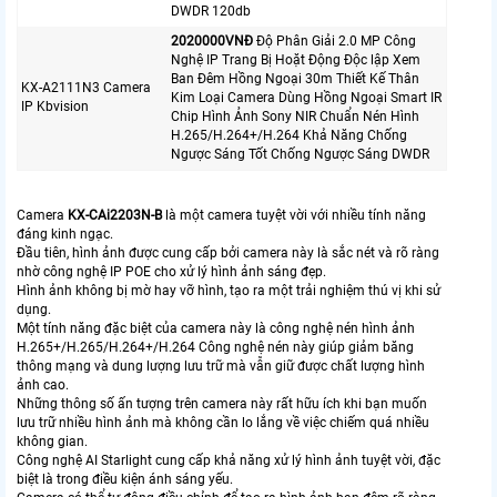
DWDR 120db
2020000VNÐ
Độ Phân Giải 2.0 MP Công
Nghệ IP Trang Bị Hoặt Động Độc lập Xem
Ban Đêm Hồng Ngoại 30m Thiết Kế Thân
KX-A2111N3 Camera
Kim Loại Camera Dùng Hồng Ngoại Smart IR
IP Kbvision
Chip Hình Ảnh Sony NIR Chuẩn Nén Hình
H.265/H.264+/H.264 Khả Năng Chống
Ngược Sáng Tốt Chống Ngược Sáng DWDR
Camera
KX-CAi2203N-B
là một camera tuyệt vời với nhiều tính năng
đáng kinh ngạc.
Đầu tiên, hình ảnh được cung cấp bởi camera này là sắc nét và rõ ràng
nhờ công nghệ IP POE cho xử lý hình ảnh sáng đẹp.
Hình ảnh không bị mờ hay vỡ hình, tạo ra một trải nghiệm thú vị khi sử
dụng.
Một tính năng đặc biệt của camera này là công nghệ nén hình ảnh
H.265+/H.265/H.264+/H.264 Công nghệ nén này giúp giảm băng
thông mạng và dung lượng lưu trữ mà vẫn giữ được chất lượng hình
ảnh cao.
Những thông số ấn tượng trên camera này rất hữu ích khi bạn muốn
lưu trữ nhiều hình ảnh mà không cần lo lắng về việc chiếm quá nhiều
không gian.
Công nghệ AI Starlight cung cấp khả năng xử lý hình ảnh tuyệt vời, đặc
biệt là trong điều kiện ánh sáng yếu.