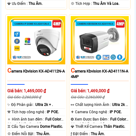
️💎 Ưu Điểm :
Thu Âm.
️💠 Tích Hợp :
Thu Âm Và Loa.
C
C
Amera Kbvision KX-AD4112N-A
Amera Kbvision KX-AD4111N-A
4MP
Giá bán: 1,469,000 ₫
Giá bán: 1,469,000 ₫
Giá Gốc: 2,260,000 ₫
Giá Gốc: 2,260,000 ₫
✨ Độ Phân giải :
Ultra 2k + .
️👀 Chất lượng hình Ảnh :
Ultra 2k +
.
⚒ Tích hợp công nghệ :
IP POE.
⚜️ Camera Công nghệ :
IP POE.
🔅 Hình ảnh ban đêm :
Full Color
❂ Xem Được Ban Đêm :
Full Color
30m Có Màu Ban Ðêm.
30m Có Màu Ban Ðêm.
♊ Cấu Tạo Camera
Dome Plastic.
💎 Thiết Kế Camera
Thân Plastic.
️💠 Điểm Nỗi Bật :
Thu Âm.
️ƒ Đặt Điểm :
Thu Âm.