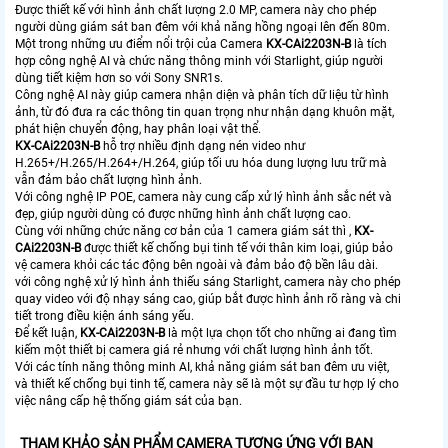
Được thiết kế với hình ảnh chất lượng 2.0 MP, camera này cho phép
người dùng giám sát ban đêm với khả năng hồng ngoại lên đến 80m.
Một trong những ưu điểm nổi trội của Camera
KX-CAi2203N-B
là tích
hợp công nghệ AI và chức năng thông minh với Starlight, giúp người
dùng tiết kiệm hơn so với Sony SNR1s.
Công nghệ AI này giúp camera nhận diện và phân tích dữ liệu từ hình
ảnh, từ đó đưa ra các thông tin quan trọng như nhận dạng khuôn mặt,
phát hiện chuyển động, hay phân loại vật thể.
KX-CAi2203N-B
hỗ trợ nhiều định dạng nén video như
H.265+/H.265/H.264+/H.264, giúp tối ưu hóa dung lượng lưu trữ mà
vẫn đảm bảo chất lượng hình ảnh.
Với công nghệ IP POE, camera này cung cấp xử lý hình ảnh sắc nét và
đẹp, giúp người dùng có được những hình ảnh chất lượng cao.
Cùng với những chức năng cơ bản của 1 camera giám sát thì ,
KX-
CAi2203N-B
được thiết kế chống bụi tinh tế với thân kim loại, giúp bảo
vệ camera khỏi các tác động bên ngoài và đảm bảo độ bền lâu dài.
với công nghệ xử lý hình ảnh thiếu sáng Starlight, camera này cho phép
quay video với độ nhạy sáng cao, giúp bắt được hình ảnh rõ ràng và chi
tiết trong điều kiện ánh sáng yếu.
Để kết luận,
KX-CAi2203N-B
là một lựa chọn tốt cho những ai đang tìm
kiếm một thiết bị camera giá rẻ nhưng với chất lượng hình ảnh tốt.
Với các tính năng thông minh AI, khả năng giám sát ban đêm ưu việt,
và thiết kế chống bụi tinh tế, camera này sẽ là một sự đầu tư hợp lý cho
việc nâng cấp hệ thống giám sát của bạn.
THAM KHẢO SẢN PHẨM CAMERA TƯƠNG ỨNG VỚI BẠN