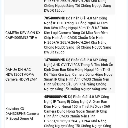
H.265+/H.265/H.264+/H.264 Khả Năng
Chống Ngược Sáng Tốt Chống Ngược Sáng
DWDR 120db
7854000VNÐ
Độ Phân Giải 4.0 MP Công
Nghệ IP POE Trang Bị Công Nghệ AI Xem
Ban Đêm Hồng Ngoại 50m Thiết Kế Thân
CAMERA KBVISION KX-
Kim Loại Camera Dùng Có Màu Ban Đêm
CAiF4005MN2-TiF-A
Chip Hình Ảnh CMOS Chuẩn Nén Hình
H.265+/H.265/H.264+/H.264 Khả Năng
Chống Ngược Sáng Tốt Chống Ngược Sáng
DWDR 120db
1478000VNÐ
Độ Phân Giải 2.0 MP Công
Nghệ AHD CVI TVI BCS Trang Bị Thu hình Ổn
DAHUA DH-HAC-
Định Xem Ban Đêm Hồng Ngoại 40m Thiết
HDW1200TMQP-A
Kế Thân Kim Loại Camera Dùng Hồng Ngoại
Camera HDCVI 2MP
Smart IR Chip Hình Ảnh CMOS Chuẩn Nén
Hình Sử Dụng Đầu Ghi Khả Năng Chống
Ngược Sáng Tốt Chống Ngược Sáng DWDR
45980000VNÐ
Độ Phân Giải 4.0 MP Công
Nghệ IP Trang Bị Công Nghệ AI Xem Ban
Đêm Hồng Ngoại 150m Thiết Kế Xoay 360
Kbvision KX-
Camera Dùng Hồng Ngoại Smart IR Chip
DAi4328PN3 Camera
Hình Ảnh CMOS Chuẩn Nén Hình
IP Speed Dome AI
H.265+/H.265/H.264+/H.264 Khả Năng
Chống Ngược Sáng Tốt Chống Ngược Sáng