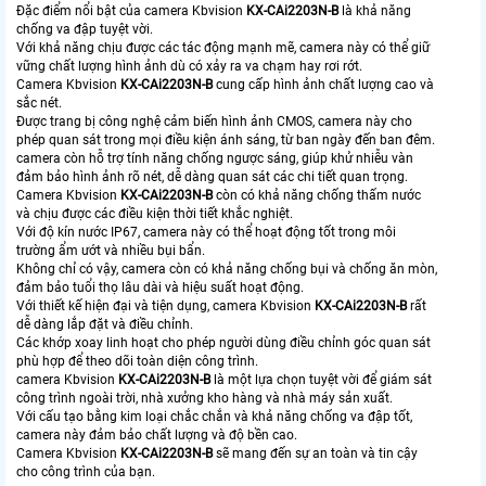
Đặc điểm nổi bật của camera Kbvision
KX-CAi2203N-B
là khả năng
chống va đập tuyệt vời.
Với khả năng chịu được các tác động mạnh mẽ, camera này có thể giữ
vững chất lượng hình ảnh dù có xảy ra va chạm hay rơi rớt.
Camera Kbvision
KX-CAi2203N-B
cung cấp hình ảnh chất lượng cao và
sắc nét.
Được trang bị công nghệ cảm biến hình ảnh CMOS, camera này cho
phép quan sát trong mọi điều kiện ánh sáng, từ ban ngày đến ban đêm.
camera còn hỗ trợ tính năng chống ngược sáng, giúp khử nhiễu vàn
đảm bảo hình ảnh rõ nét, dễ dàng quan sát các chi tiết quan trọng.
Camera Kbvision
KX-CAi2203N-B
còn có khả năng chống thấm nước
và chịu được các điều kiện thời tiết khắc nghiệt.
Với độ kín nước IP67, camera này có thể hoạt động tốt trong môi
trường ẩm ướt và nhiều bụi bẩn.
Không chỉ có vậy, camera còn có khả năng chống bụi và chống ăn mòn,
đảm bảo tuổi thọ lâu dài và hiệu suất hoạt động.
Với thiết kế hiện đại và tiện dụng, camera Kbvision
KX-CAi2203N-B
rất
dễ dàng lắp đặt và điều chỉnh.
Các khớp xoay linh hoạt cho phép người dùng điều chỉnh góc quan sát
phù hợp để theo dõi toàn diện công trình.
camera Kbvision
KX-CAi2203N-B
là một lựa chọn tuyệt vời để giám sát
công trình ngoài trời, nhà xưởng kho hàng và nhà máy sản xuất.
Với cấu tạo bằng kim loại chắc chắn và khả năng chống va đập tốt,
camera này đảm bảo chất lượng và độ bền cao.
Camera Kbvision
KX-CAi2203N-B
sẽ mang đến sự an toàn và tin cậy
cho công trình của bạn.