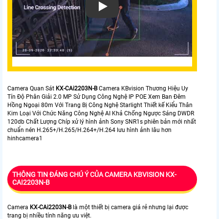
Camera Quan Sát
KX-CAi2203N-B
Camera KBvision Thương Hiệu Uy
Tín Độ Phân Giải 2.0 MP Sử Dụng Công Nghệ IP POE Xem Ban Đêm
Hồng Ngoại 80m Với Trang Bị Công Nghệ Starlight Thiết kế Kiểu Thân
Kim Loại Với Chức Năng Công Nghệ AI Khả Chống Ngược Sáng DWDR
120db Chất Lượng Chíp xử lý hình ảnh Sony SNR1s phiên bản mới nhất
chuẩn nén H.265+/H.265/H.264+/H.264 lưu hình ảnh lâu hơn
hinhcamera1
THÔNG TIN ĐÁNG CHÚ Ý CỦA CAMERA KBVISION KX-
CAI2203N-B
Camera
KX-CAi2203N-B
là một thiết bị camera giá rẻ nhưng lại được
trang bị nhiều tính năng ưu việt.