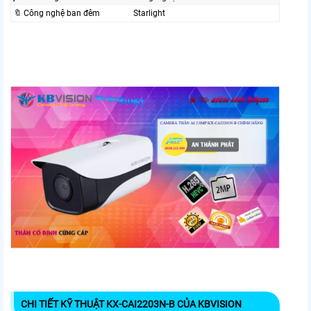
🔖 Công nghệ ban đêm
Starlight
CHI TIẾT KỸ THUẬT KX-CAI2203N-B CỦA KBVISION