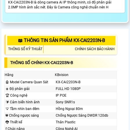
KX-CAi2203N-B là dòng camera Ai IP thông minh, có độ phân giải
2.0MP hình ảnh sắc nét. Đây là Camera công nghệ chuẩn nén H
📖 THÔNG TIN SẢN PHẨM KX-CAI2203N-B
THÔNG SỐ KỸ THUẬT
CHÍNH SÁCH BẢO HÀNH
THÔNG SỐ CHÍNH KX-CAI2203N-B
Hãng
KBvision
🤖️ Model Camera Quan Sát
KX-CAi2203N-B
☀️ Độ phân giải
FULL HD 1080P
🏆 Công nghệ
IP POE
🔰 Cảm biến hình ảnh
Sony SNR1s
💡 Tầm nhìn ban đêm
Hồng Ngoại 80m
₩ Chống ngược sáng
Chống Ngược Sáng DWDR 120db
🐉️ Thiết kế
Thân Plastic
ƒ Chức năng
Công Nghệ AI