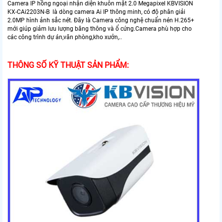
Camera IP hồng ngoại nhận diện khuôn mặt 2.0 Megapixel KBVISION
KX-CAi2203N-B là dòng camera Ai IP thông minh, có độ phân giải
2.0MP hình ảnh sắc nét. Đây là Camera công nghệ chuẩn nén H.265+
mới giúp giảm lưu lượng băng thông và ổ cứng.Camera phù hợp cho
các công trình dự án,văn phòng,kho xưởn,..
THÔNG SỐ KỸ THUẬT SẢN PHẨM: