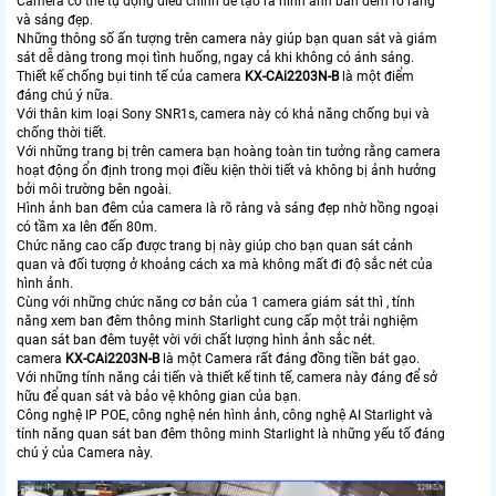
Camera có thể tự động điều chỉnh để tạo ra hình ảnh ban đêm rõ ràng
và sáng đẹp.
Những thông số ấn tượng trên camera này giúp bạn quan sát và giám
sát dễ dàng trong mọi tình huống, ngay cả khi không có ánh sáng.
Thiết kế chống bụi tinh tế của camera
KX-CAi2203N-B
là một điểm
đáng chú ý nữa.
Với thân kim loại Sony SNR1s, camera này có khả năng chống bụi và
chống thời tiết.
Với những trang bị trên camera bạn hoàng toàn tin tưởng rằng camera
hoạt động ổn định trong mọi điều kiện thời tiết và không bị ảnh hưởng
bởi môi trường bên ngoài.
Hình ảnh ban đêm của camera là rõ ràng và sáng đẹp nhờ hồng ngoại
có tầm xa lên đến 80m.
Chức năng cao cấp được trang bị này giúp cho bạn quan sát cảnh
quan và đối tượng ở khoảng cách xa mà không mất đi độ sắc nét của
hình ảnh.
Cùng với những chức năng cơ bản của 1 camera giám sát thì , tính
năng xem ban đêm thông minh Starlight cung cấp một trải nghiệm
quan sát ban đêm tuyệt vời với chất lượng hình ảnh sắc nét.
camera
KX-CAi2203N-B
là một Camera rất đáng đồng tiền bát gạo.
Với những tính năng cải tiến và thiết kế tinh tế, camera này đáng để sở
hữu để quan sát và bảo vệ không gian của bạn.
Công nghệ IP POE, công nghệ nén hình ảnh, công nghệ AI Starlight và
tính năng quan sát ban đêm thông minh Starlight là những yếu tố đáng
chú ý của Camera này.