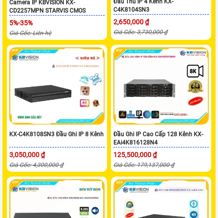
Đầu Thu IP 4 Kênh KX-
Camera IP KBVISION KX-
C4K8104SN3
CD2257MPN STARVIS CMOS
2,650,000 ₫
5%-35%
Giá Gốc: 3,730,000 ₫
Giá Gốc: Liên hệ
KX-C4K8108SN3 Đầu Ghi IP 8 Kênh
Đầu Ghi IP Cao Cấp 128 Kênh KX-
EAi4K816128N4
3,050,000 ₫
125,500,000 ₫
Giá Gốc: 4,300,000 ₫
Giá Gốc: 179,137,000 ₫