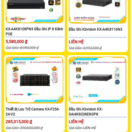
KX-A4K8108PN3 Đầu Ghi IP 8 Kênh
Đầu Ghi Kbvision KX-A4K8116N3
POE
5,580,000 ₫
LIÊN HỆ
Giá Gốc: 8,950,000 ₫
Giá Gốc: 3,992,000 ₫
Thiết Bị Lưu Trữ Camera KX-F256-
Đầu Ghi Kbvision KX-
24-V2
DAi4K8208EN3P8
285,315,000 ₫
LIÊN HỆ
Giá Gốc: 290,820,000 ₫
Giá Gốc: LIÊN HỆ