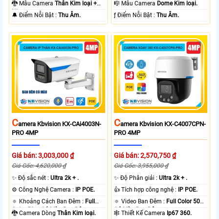
80m Có Màu Ban Ðêm.
30m Có Màu Ban Ðêm.
🐉️ Mẫu Camera
Thân Kim loại +
🎼️ Mẫu Camera
Dome Kim loại.
Nhựa.
️🔔 Điểm Nỗi Bật :
Thu Âm.
️ƒ Điểm Nỗi Bật :
Thu Âm.
C
C
Amera Kbvision KX-CAi4003N-
Amera Kbvision KX-C4007CPN-
PRO 4MP
PRO 4MP
Giá bán: 3,003,000 ₫
Giá bán: 2,570,750 ₫
Giá Gốc: 4,620,000 ₫
Giá Gốc: 3,955,000 ₫
✨ Độ sắc nét :
Ultra 2k + .
✨ Độ Phân giải :
Ultra 2k + .
⚙ Công Nghệ Camera :
IP POE.
👍 Tích hợp công nghệ :
IP POE.
🔅 Khoảng Cách Ban Đêm :
Full
🔅 Video Ban Đêm :
Full Color 50m
Color 50m Có Màu Ban Ðêm.
Có Màu Ban Ðêm.
🐉️ Camera Dòng
Thân Kim loại.
🕸️ Thiết Kế Camera
Ip67 360.