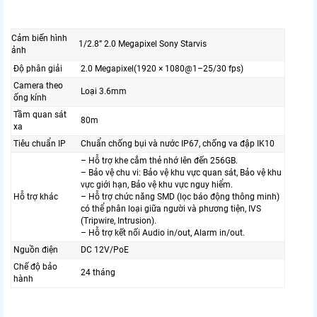
Cảm biến hình
1/2.8” 2.0 Megapixel Sony Starvis
ảnh
Độ phân giải
2.0 Megapixel(1920 × 1080@1–25/30 fps)
Camera theo
Loại 3.6mm
ống kính
Tầm quan sát
80m
xa
Tiêu chuẩn IP
Chuẩn chống bụi và nước IP67, chống va đập IK10
– Hỗ trợ khe cắm thẻ nhớ lên đến 256GB.
– Bảo vệ chu vi: Bảo vệ khu vực quan sát, Bảo vệ khu
vực giới hạn, Bảo vệ khu vực nguy hiểm.
Hỗ trợ khác
– Hỗ trợ chức năng SMD (lọc báo động thông minh)
có thể phân loại giữa người và phương tiện, IVS
(Tripwire, Intrusion).
– Hỗ trợ kết nối Audio in/out, Alarm in/out.
Nguồn điện
DC 12V/PoE
Chế độ bảo
24 tháng
hành