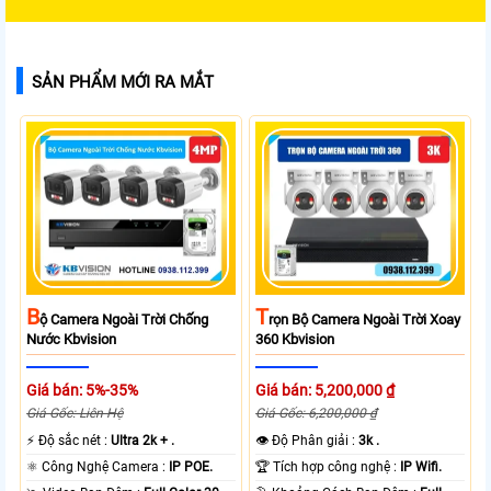
SẢN PHẨM MỚI RA MẮT
B
T
Ộ Camera Ngoài Trời Chống
Rọn Bộ Camera Ngoài Trời Xoay
Nước Kbvision
360 Kbvision
Giá bán: 5%-35%
Giá bán: 5,200,000 ₫
Giá Gốc: Liên Hệ
Giá Gốc: 6,200,000 ₫
️⚡ Độ sắc nét :
Ultra 2k + .
👁 Độ Phân giải :
3k .
⚛️ Công Nghệ Camera :
IP POE.
🏆 Tích hợp công nghệ :
IP Wifi.