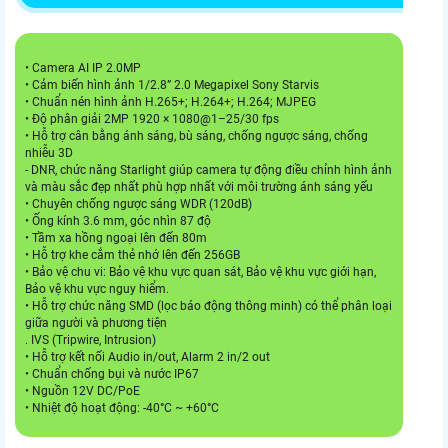
• Camera AI IP 2.0MP
• Cảm biến hình ảnh 1/2.8” 2.0 Megapixel Sony Starvis
• Chuẩn nén hình ảnh H.265+; H.264+; H.264; MJPEG
• Độ phân giải 2MP 1920 × 1080@1–25/30 fps
• Hỗ trợ cân bằng ánh sáng, bù sáng, chống ngược sáng, chống
nhiễu 3D
- DNR, chức năng Starlight giúp camera tự động điều chỉnh hình ảnh
và màu sắc đẹp nhất phù hợp nhất với môi trường ánh sáng yếu
• Chuyên chống ngược sáng WDR (120dB)
• Ống kính 3.6 mm, góc nhìn 87 độ
• Tầm xa hồng ngoại lên đến 80m
• Hỗ trợ khe cắm thẻ nhớ lên đến 256GB
• Bảo vệ chu vi: Bảo vệ khu vực quan sát, Bảo vệ khu vực giới hạn,
Bảo vệ khu vực nguy hiểm.
• Hỗ trợ chức năng SMD (lọc báo động thông minh) có thể phân loại
giữa người và phương tiện
. IVS (Tripwire, Intrusion)
• Hỗ trợ kết nối Audio in/out, Alarm 2 in/2 out
• Chuẩn chống bụi và nước IP67
• Nguồn 12V DC/PoE
• Nhiệt độ hoạt động: -40°C ~ +60°C