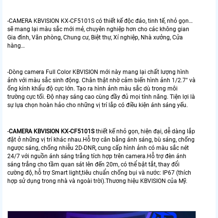
-CAMERA KBVISION KX-CF5101S có thiết kế độc đáo, tinh tế, nhỏ gọn…
sẽ mang lại màu sắc mới mẻ, chuyên nghiệp hơn cho các không gian
Gia đình, Văn phòng, Chung cư, Biệt thự, Xí nghiệp, Nhà xưởng, Cửa
hàng…
-Dòng camera Full Color KBVISION mới này mang lại chất lượng hình
ảnh với màu sắc sinh động. Chân thật nhờ cảm biến hình ảnh 1/2.7″ và
ống kính khẩu độ cực lớn. Tạo ra hình ảnh màu sắc dù trong môi
trường cực tối. Độ nhạy sáng cao cùng đầy đủ mọi tính năng. Tiện lợi là
sự lựa chọn hoàn hảo cho những vị trí lắp có điều kiện ánh sáng yếu.
-
CAMERA KBVISION KX-CF5101S
thiết kế nhỏ gọn, hiện đại, dễ dàng lắp
đặt ở những vị trí khác nhau.Hỗ trợ cân bằng ánh sáng, bù sáng, chống
ngược sáng, chống nhiễu 2D-DNR, cung cấp hình ảnh có màu sắc nét
24/7 với nguồn ánh sáng trắng tích hợp trên camera.Hỗ trợ đèn ánh
sáng trắng cho tầm quan sát lên đến 20m, có thể bật tắt, thay đổi
cường độ, hỗ trợ Smart light,tiêu chuẩn chống bụi và nước: IP67 (thích
hợp sử dụng trong nhà và ngoài trời).Thương hiệu KBVISION của Mỹ.