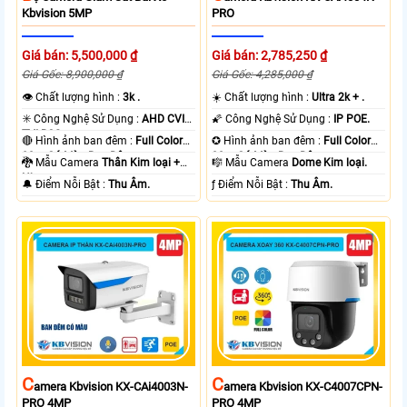
Kbvision 5MP
PRO
Giá bán: 5,500,000 ₫
Giá bán: 2,785,250 ₫
Giá Gốc: 8,900,000 ₫
Giá Gốc: 4,285,000 ₫
👁 Chất lượng hình :
3k .
☀️ Chất lượng hình :
Ultra 2k + .
✳️ Công Nghệ Sử Dụng :
AHD CVI
🌠 Công Nghệ Sử Dụng :
IP POE.
TVI BCS.
🔴 Hình ảnh ban đêm :
Full Color
✪ Hình ảnh ban đêm :
Full Color
80m Có Màu Ban Ðêm.
30m Có Màu Ban Ðêm.
🐉️ Mẫu Camera
Thân Kim loại +
🎼️ Mẫu Camera
Dome Kim loại.
Nhựa.
️🔔 Điểm Nỗi Bật :
Thu Âm.
️ƒ Điểm Nỗi Bật :
Thu Âm.
C
C
Amera Kbvision KX-CAi4003N-
Amera Kbvision KX-C4007CPN-
PRO 4MP
PRO 4MP