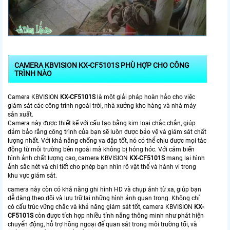
CAMERA KBVISION KX-CF5101S PHÙ HỢP CHO CÔNG
TRÌNH NÀO
Camera KBVISION
KX-CF5101S
là một giải pháp hoàn hảo cho việc
giám sát các công trình ngoài trời, nhà xưởng kho hàng và nhà máy
sản xuất.
Camera này được thiết kế với cấu tạo bằng kim loại chắc chắn, giúp
đảm bảo rằng công trình của bạn sẽ luôn được bảo vệ và giám sát chất
lượng nhất. Với khả năng chống va đập tốt, nó có thể chịu được mọi tác
động từ môi trường bên ngoài mà không bị hỏng hóc. Với cảm biến
hình ảnh chất lượng cao, camera KBVISION
KX-CF5101S
mang lại hình
ảnh sắc nét và chi tiết cho phép bạn nhìn rõ vật thể và hành vi trong
khu vực giám sát.
camera này còn có khả năng ghi hình HD và chụp ảnh từ xa, giúp bạn
dễ dàng theo dõi và lưu trữ lại những hình ảnh quan trọng. Không chỉ
có cấu trúc vững chắc và khả năng giám sát tốt, camera KBVISION
KX-
CF5101S
còn được tích hợp nhiều tính năng thông minh như phát hiện
chuyển động, hỗ trợ hồng ngoại để quan sát trong môi trường tối, và