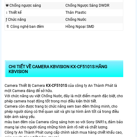
₩ Chống ngược sáng
Chống Ngược Sáng DWDR
↕️ Thiết kế
Thân Plastic
ƒ Chức năng
Chống Nước
🔖 Công nghệ ban đêm
Hồng Ngoại SMD
CHI TIẾT VỀ CAMERA KBVISION KX-CF5101S HÃNG
KBVISION
Camera Thiết Bị Camera
KX-CF5101S
của công ty An Thành Phát là
một Camera đáng để sở hữu.
Với chức năng ưu việt Chống Nước, đây là một điểm mạnh đặc biệt, cho
phép camera hoạt động tốt trong mọi điều kiện thời tiết.
Camera còn được trang bị chức năng xem ban đêm thông minh, cho
phép người dùng có thể quan sát và ghi lại hình ảnh tốt cả trong điều
kiện ánh sáng yếu.
màu ban đêm của Camera cũng sáng hơn so với Sony SNR1s, đảm bảo
mang lại cho người dùng những hình ảnh rõ nét và chất lượng.
Công ty An Thành Phát cung cấp chính sách mua hàng chiết khấu cao,