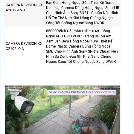
Ban Đêm Hồng Ngoại 30m Thiết Kế Dome
CAMERA KBVISION KX-
Kim Loại Camera Dùng Hồng Ngoại Smart IR
A2012WN-A
Chip Hình Ảnh Sony SNR1s Chuẩn Nén Hình
Hổ Trợ Thẻ Nhớ Khả Năng Chống Ngược
Sáng Tốt Chống Ngược Sáng DWDR
850000VNÐ
Độ Phân Giải 2.0 MP Công
Nghệ AHD CVI TVI BCS Trang Bị Thu Âm
Xem Ban Đêm Hồng Ngoại 40m Thiết Kế
CAMERA KBVISION KX-
Dome Plastic Camera Dùng Hồng Ngoại
C2102LQ-A
SMD Chip Hình Ảnh Sony SNR1s Chuẩn Nén
Hình Sử Dụng Đầu Ghi Khả Năng Chống
Ngược Sáng Tốt Chống Ngược Sáng DWDR