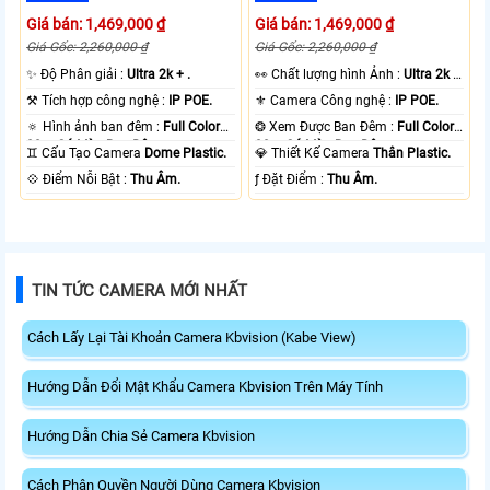
Giá bán: 1,469,000 ₫
Giá bán: 1,469,000 ₫
Giá Gốc: 2,260,000 ₫
Giá Gốc: 2,260,000 ₫
✨ Độ Phân giải :
Ultra 2k + .
️👀 Chất lượng hình Ảnh :
Ultra 2k +
.
⚒ Tích hợp công nghệ :
IP POE.
⚜️ Camera Công nghệ :
IP POE.
🔅 Hình ảnh ban đêm :
Full Color
❂ Xem Được Ban Đêm :
Full Color
30m Có Màu Ban Ðêm.
30m Có Màu Ban Ðêm.
♊ Cấu Tạo Camera
Dome Plastic.
💎 Thiết Kế Camera
Thân Plastic.
️💠 Điểm Nỗi Bật :
Thu Âm.
️ƒ Đặt Điểm :
Thu Âm.
TIN TỨC CAMERA MỚI NHẤT
Cách Lấy Lại Tài Khoản Camera Kbvision (Kabe View)
Hướng Dẫn Đổi Mật Khẩu Camera Kbvision Trên Máy Tính
Hướng Dẫn Chia Sẻ Camera Kbvision
Cách Phân Quyền Người Dùng Camera Kbvision