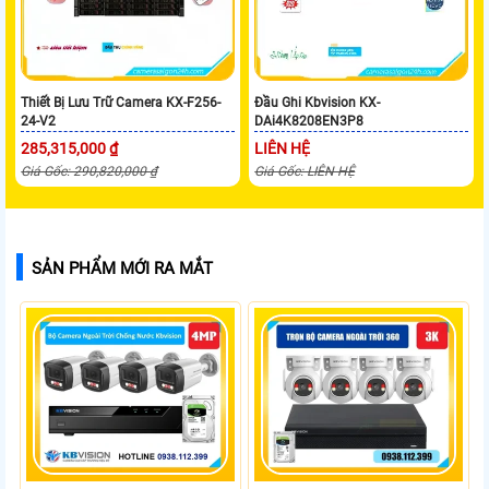
Thiết Bị Lưu Trữ Camera KX-F256-
Đầu Ghi Kbvision KX-
24-V2
DAi4K8208EN3P8
285,315,000 ₫
LIÊN HỆ
Giá Gốc: 290,820,000 ₫
Giá Gốc: LIÊN HỆ
SẢN PHẨM MỚI RA MẮT