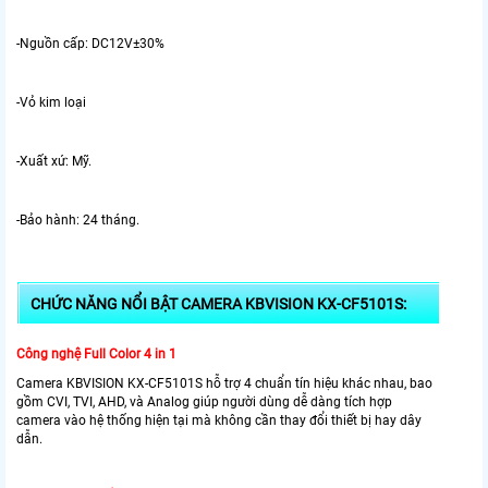
-Nguồn cấp: DC12V±30%
-Vỏ kim loại
-Xuất xứ: Mỹ.
-Bảo hành: 24 tháng.
CHỨC NĂNG NỔI BẬT CAMERA KBVISION KX-CF5101S:
Công nghệ Full Color 4 in 1
Camera KBVISION KX-CF5101S hỗ trợ 4 chuẩn tín hiệu khác nhau, bao
gồm CVI, TVI, AHD, và Analog giúp người dùng dễ dàng tích hợp
camera vào hệ thống hiện tại mà không cần thay đổi thiết bị hay dây
dẫn.