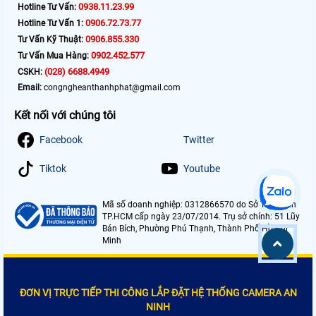
0938.11.23.99
Hotline Tư Vấn:
0906.72.73.77
Hotline Tư Vấn 1:
0906.855.330
Tư Vấn Kỹ Thuật:
0902.452.577
Tư Vấn Mua Hàng:
(028) 6688.4949
CSKH:
Email:
congngheanthanhphat@gmail.com
Kết nối với chúng tôi
Facebook
Twitter
Tiktok
Youtube
Mã số doanh nghiệp: 0312866570 do Sở Tài Chính
TP.HCM cấp ngày 23/07/2014. Trụ sở chính: 51 Lũy
Bán Bích, Phường Phú Thạnh, Thành Phố Hồ Chí
Minh
ĐƠN VỊ TRỰC TIẾP THI CÔNG LẮP ĐẶT HỆ THỐNG CAMERA AN
NINH