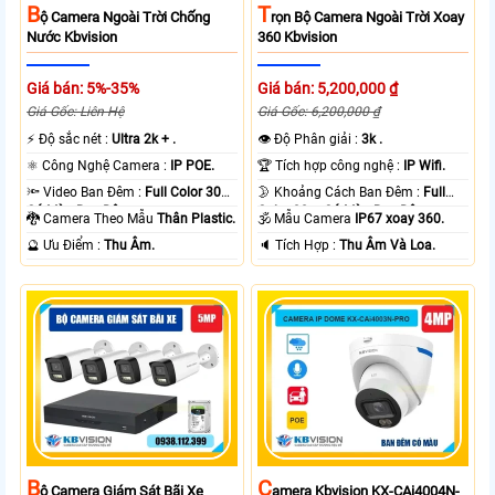
B
T
Ộ Camera Ngoài Trời Chống
Rọn Bộ Camera Ngoài Trời Xoay
Nước Kbvision
360 Kbvision
Giá bán: 5%-35%
Giá bán: 5,200,000 ₫
Giá Gốc: Liên Hệ
Giá Gốc: 6,200,000 ₫
️⚡ Độ sắc nét :
Ultra 2k + .
👁 Độ Phân giải :
3k .
⚛️ Công Nghệ Camera :
IP POE.
🏆 Tích hợp công nghệ :
IP Wifi.
🔦 Video Ban Đêm :
Full Color 30m
🌛 Khoảng Cách Ban Đêm :
Full
Có Màu Ban Ðêm.
Color 30m Có Màu Ban Ðêm.
🐉️ Camera Theo Mẫu
Thân Plastic.
🕉️ Mẫu Camera
IP67 xoay 360.
️🔮 Ưu Điểm :
Thu Âm.
️🔈 Tích Hợp :
Thu Âm Và Loa.
B
C
Ộ Camera Giám Sát Bãi Xe
Amera Kbvision KX-CAi4004N-