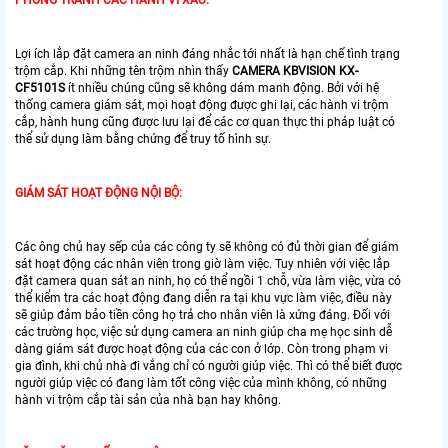
PHÒNG TRÁNH CÁC HÀNH VI XẤU:
Lợi ích lắp đặt camera an ninh đáng nhắc tới nhất là hạn chế tình trạng
trộm cắp. Khi những tên trộm nhìn thấy
CAMERA KBVISION KX-
CF5101S
ít nhiều chúng cũng sẽ không dám manh động. Bởi với hệ
thống camera giám sát, mọi hoạt động được ghi lại, các hành vi trộm
cắp, hành hung cũng được lưu lại để các cơ quan thực thi pháp luật có
thể sử dụng làm bằng chứng để truy tố hình sự.
GIÁM SÁT HOẠT ĐỘNG NỘI BỘ:
Các ông chủ hay sếp của các công ty sẽ không có đủ thời gian để giám
sát hoạt động các nhân viên trong giờ làm việc. Tuy nhiên với việc lắp
đặt camera quan sát an ninh, họ có thể ngồi 1 chỗ, vừa làm việc, vừa có
thể kiểm tra các hoạt động đang diễn ra tại khu vực làm việc, điều này
sẽ giúp đảm bảo tiền công họ trả cho nhân viên là xứng đáng. Đối với
các trường học, việc sử dụng camera an ninh giúp cha mẹ học sinh dễ
dàng giám sát được hoạt động của các con ở lớp. Còn trong phạm vi
gia đình, khi chủ nhà đi vắng chỉ có người giúp việc. Thì có thể biết được
người giúp việc có đang làm tốt công việc của mình không, có những
hành vi trộm cắp tài sản của nhà bạn hay không.