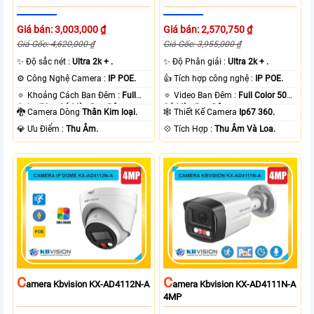
Giá bán: 3,003,000 ₫
Giá bán: 2,570,750 ₫
Giá Gốc: 4,620,000 ₫
Giá Gốc: 3,955,000 ₫
✨ Độ sắc nét :
Ultra 2k + .
✨ Độ Phân giải :
Ultra 2k + .
⚙ Công Nghệ Camera :
IP POE.
👍 Tích hợp công nghệ :
IP POE.
🔅 Khoảng Cách Ban Đêm :
Full
🔅 Video Ban Đêm :
Full Color 50m
Color 50m Có Màu Ban Ðêm.
Có Màu Ban Ðêm.
🐉️ Camera Dòng
Thân Kim loại.
🕸️ Thiết Kế Camera
Ip67 360.
️💎 Ưu Điểm :
Thu Âm.
️💠 Tích Hợp :
Thu Âm Và Loa.
C
C
Amera Kbvision KX-AD4112N-A
Amera Kbvision KX-AD4111N-A
4MP