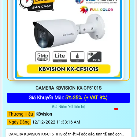
CAMERA KBVISION KX-CF5101S
Giá Khuyến Mãi:
5%-35%
(+ VAT 8%)
Giá Niêm Yết:liên hệ
Thương Hiệu
KBvision
Ngày Đăng
12/12/2022 11:33:16 AM
CAMERA KBVISION KX-CF5101S có thiết kế độc đáo, tinh tế, nhỏ gọn…