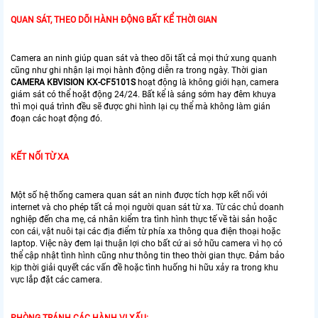
QUAN SÁT, THEO DÕI HÀNH ĐỘNG BẤT KỂ THỜI GIAN
Camera an ninh giúp quan sát và theo dõi tất cả mọi thứ xung quanh
cũng như ghi nhận lại mọi hành động diễn ra trong ngày. Thời gian
CAMERA KBVISION KX-CF5101S
hoạt động là không giới hạn, camera
giám sát có thể hoặt động 24/24. Bất kể là sáng sớm hay đêm khuya
thì mọi quá trình đều sẽ được ghi hình lại cụ thể mà không làm gián
đoạn các hoạt động đó.
KẾT NỐI TỪ XA
Một số hệ thống camera quan sát an ninh được tích hợp kết nối với
internet và cho phép tất cả mọi người quan sát từ xa. Từ các chủ doanh
nghiệp đến cha mẹ, cá nhân kiểm tra tình hình thực tế về tài sản hoặc
con cái, vật nuôi tại các địa điểm từ phía xa thông qua điện thoại hoặc
laptop. Việc này đem lại thuận lợi cho bất cứ ai sở hữu camera vì họ có
thể cập nhật tình hình cũng như thông tin theo thời gian thực. Đảm bảo
kịp thời giải quyết các vấn đề hoặc tình huống hi hữu xảy ra trong khu
vực lắp đặt các camera.