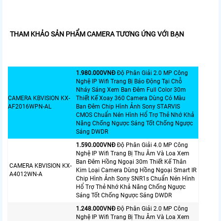
THAM KHẢO SẢN PHẨM CAMERA TƯƠNG ỨNG VỚI BẠN
1.980.000VNÐ
Độ Phân Giải 2.0 MP Công
Nghệ IP Wifi Trang Bị Báo Động Tại Chỗ
Nháy Sáng Xem Ban Đêm Full Color 30m
CAMERA KBVISION KX-
Thiết Kế Xoay 360 Camera Dùng Có Màu
AF2016WPN-AL
Ban Đêm Chip Hình Ảnh Sony STARVIS
CMOS Chuẩn Nén Hình Hổ Trợ Thẻ Nhớ Khả
Năng Chống Ngược Sáng Tốt Chống Ngược
Sáng DWDR
1.590.000VNÐ
Độ Phân Giải 4.0 MP Công
Nghệ IP Wifi Trang Bị Thu Âm Và Loa Xem
Ban Đêm Hồng Ngoại 30m Thiết Kế Thân
CAMERA KBVISION KX-
Kim Loại Camera Dùng Hồng Ngoại Smart IR
A4012WN-A
Chip Hình Ảnh Sony SNR1s Chuẩn Nén Hình
Hổ Trợ Thẻ Nhớ Khả Năng Chống Ngược
Sáng Tốt Chống Ngược Sáng DWDR
1.248.000VNÐ
Độ Phân Giải 2.0 MP Công
Nghệ IP Wifi Trang Bị Thu Âm Và Loa Xem