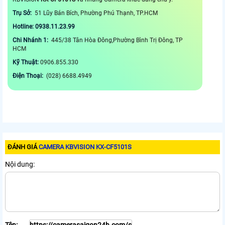
Trụ Sở:
51 Lũy Bán Bích, Phường Phú Thạnh, TP.HCM
Hotline: 0938.11.23.99
Chi Nhánh 1:
445/38 Tân Hòa Đông,Phường Bình Trị Đông, TP
HCM
Kỹ Thuật:
0906.855.330
Điện Thoại:
(028) 6688.4949
ĐÁNH GIÁ
CAMERA KBVISION KX-CF5101S
Nội dung:
Tên: