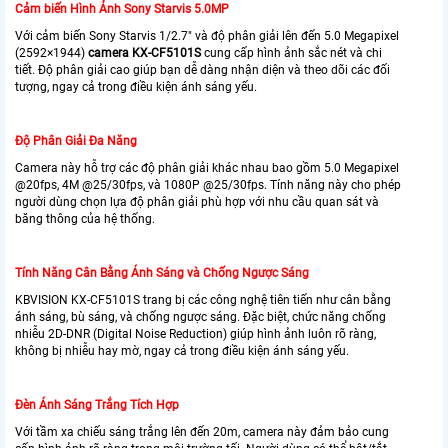
Cảm biến Hình Ảnh Sony Starvis 5.0MP
Với cảm biến Sony Starvis 1/2.7″ và độ phân giải lên đến 5.0 Megapixel
(2592×1944)
camera KX-CF5101S
cung cấp hình ảnh sắc nét và chi
tiết. Độ phân giải cao giúp bạn dễ dàng nhận diện và theo dõi các đối
tượng, ngay cả trong điều kiện ánh sáng yếu.
Độ Phân Giải Đa Năng
Camera này hỗ trợ các độ phân giải khác nhau bao gồm 5.0 Megapixel
@20fps, 4M @25/30fps, và 1080P @25/30fps. Tính năng này cho phép
người dùng chọn lựa độ phân giải phù hợp với nhu cầu quan sát và
băng thông của hệ thống.
Tính Năng Cân Bằng Ánh Sáng và Chống Ngược Sáng
KBVISION KX-CF5101S trang bị các công nghệ tiên tiến như cân bằng
ánh sáng, bù sáng, và chống ngược sáng. Đặc biệt, chức năng chống
nhiễu 2D-DNR (Digital Noise Reduction) giúp hình ảnh luôn rõ ràng,
không bị nhiễu hay mờ, ngay cả trong điều kiện ánh sáng yếu.
Đèn Ánh Sáng Trắng Tích Hợp
Với tầm xa chiếu sáng trắng lên đến 20m, camera này đảm bảo cung