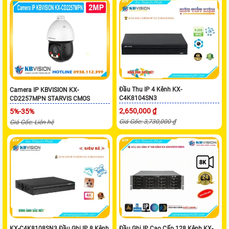
Đầu Thu IP 4 Kênh KX-
Camera IP KBVISION KX-
C4K8104SN3
CD2257MPN STARVIS CMOS
2,650,000 ₫
5%-35%
Giá Gốc: 3,730,000 ₫
Giá Gốc: Liên hệ
KX-C4K8108SN3 Đầu Ghi IP 8 Kênh
Đầu Ghi IP Cao Cấp 128 Kênh KX-