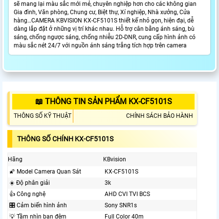
sẽ mang lại màu sắc mới mẻ, chuyên nghiệp hơn cho các không gian
Gia đình, Văn phòng, Chung cư, Biệt thự, Xí nghiệp, Nhà xưởng, Cửa
hàng…CAMERA KBVISION KX-CF5101S thiết kế nhỏ gọn, hiện đại, dễ
dàng lắp đặt ở những vị trí khác nhau. Hỗ trợ cân bằng ánh sáng, bù
sáng, chống ngược sáng, chống nhiễu 2D-DNR, cung cấp hình ảnh có
màu sắc nét 24/7 với nguồn ánh sáng trắng tích hợp trên camera
📖 THÔNG TIN SẢN PHẨM KX-CF5101S
THÔNG SỐ KỸ THUẬT
CHÍNH SÁCH BẢO HÀNH
THÔNG SỐ CHÍNH KX-CF5101S
Hãng
KBvision
🌠 Model Camera Quan Sát
KX-CF5101S
☀️ Độ phân giải
3k
👍 Công nghệ
AHD CVI TVI BCS
🎛 Cảm biến hình ảnh
Sony SNR1s
💡 Tầm nhìn ban đêm
Full Color 40m