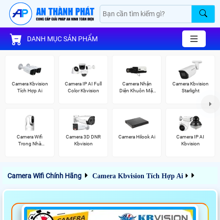
DANH MỤC SẢN PHẨM
Camera Kbvision
Camera IP AI Full
Camera Nhận
Camera Kbvision
Tích Hợp Ai
Color Kbvision
Diện Khuôn Mặt
Starlight
Kbvision
Camera Wifi
Camera 3D DNR
Camera Hilook Ai
Camera IP AI
Trong Nhà
Kbvision
Kbvision
Kbvision
Camera Wifi Chính Hãng
Camera Kbvision Tích Hợp Ai