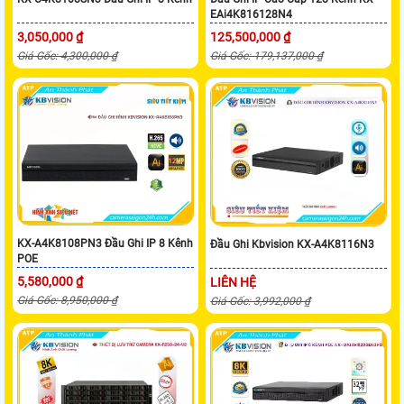
EAi4K816128N4
3,050,000 ₫
125,500,000 ₫
Giá Gốc: 4,300,000 ₫
Giá Gốc: 179,137,000 ₫
KX-A4K8108PN3 Đầu Ghi IP 8 Kênh
Đầu Ghi Kbvision KX-A4K8116N3
POE
5,580,000 ₫
LIÊN HỆ
Giá Gốc: 8,950,000 ₫
Giá Gốc: 3,992,000 ₫