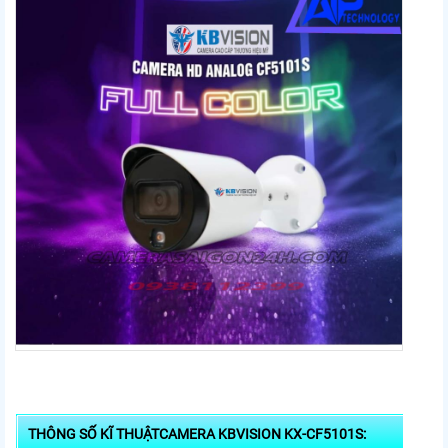
THÔNG SỐ KĨ THUẬTCAMERA KBVISION KX-CF5101S: