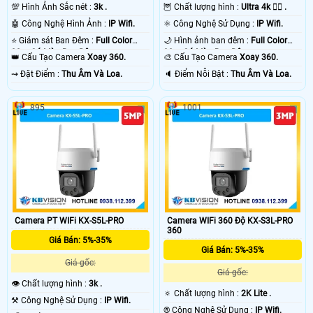
💯 Hình Ảnh Sắc nét :
3k .
🦉 Chất lượng hình :
Ultra 4k 👍🏾 .
🤖️ Công Nghệ Hình Ảnh :
IP Wifi.
⚛️ Công Nghệ Sử Dụng :
IP Wifi.
⭐ Giám sát Ban Đêm :
Full Color
🌙 Hình ảnh ban đêm :
Full Color
30m Có Màu Ban Ðêm.
30m Có Màu Ban Ðêm.
👑 Cấu Tạo Camera
Xoay 360.
🎨 Cấu Tạo Camera
Xoay 360.
️⇝ Đặt Điểm :
Thu Âm Và Loa.
️🔈 Điểm Nỗi Bật :
Thu Âm Và Loa.
895
1001
Camera PT WIFi KX-S5L-PRO
Camera WIFi 360 Độ KX-S3L-PRO
360
Giá Bán: 5%-35%
Giá Bán: 5%-35%
Giá gốc:
Giá gốc:
👁 Chất lượng hình :
3k .
🔅 Chất lượng hình :
2K Lite .
⚒ Công Nghệ Sử Dụng :
IP Wifi.
®️ Công Nghệ Sử Dụng :
IP Wifi.