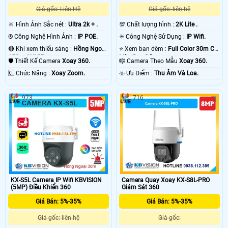
Giá gốc: Liên Hệ
Giá gốc: liên hệ
🔆 Hình Ảnh Sắc nét :
Ultra 2k + .
💯 Chất lượng hình :
2K Lite .
®️ Công Nghệ Hình Ảnh :
IP POE.
✳️ Công Nghệ Sử Dụng :
IP Wifi.
🔴 Khi xem thiếu sáng :
Hồng Ngoại
⭐ Xem ban đêm :
Full Color 30m Có
150m ONVIF.
Màu Ban Ðêm.
🛡 Thiết Kế Camera
Xoay 360.
🎼️ Camera Theo Mẫu
Xoay 360.
️🆑 Chức Năng :
Xoay Zoom.
️☣️ Ưu Điểm :
Thu Âm Và Loa.
973
716
KX-S5L Camera IP Wifi KBVISION
Camera Quay Xoay KX-S8L-PRO
(5MP) Điều Khiển 360
Giám Sát 360
Giá Bán: 5%-35%
Giá Bán: 5%-35%
Giá gốc: liên hệ
Giá gốc: