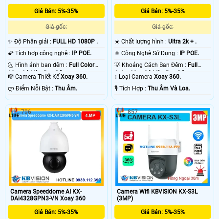
và nhỏ chỉ sử dụng camera xoay 360 KBvision tích hợp wifi và có tích hợp
Giá Bán: 5%-35%
Giá Bán: 5%-35%
micro và loa phát âm thanh ngay trên camera. Đa phân camera xoay 360
KBvision độ được sử dụng cho những công trình số lượng ít camera. 💡
Giá gốc:
Giá gốc:
✨ Độ Phân giải :
FULL HD 1080P .
☀️ Chất lượng hình :
Ultra 2k + .
🌠 Tích hợp công nghệ :
IP POE.
⚛️ Công Nghệ Sử Dụng :
IP POE.
🌜 Hình ảnh ban đêm :
Full Color
💡 Khoảng Cách Ban Đêm :
Full
30m Có Màu Ban Ðêm.
Color 30m Có Màu Ban Ðêm.
🎼️ Camera Thiết Kế
Xoay 360.
↕️ Loại Camera
Xoay 360.
️ლ Điểm Nỗi Bật :
Thu Âm.
️🎙 Tích Hợp :
Thu Âm Và Loa.
796
857
'
Camera Speeddome AI KX-
Camera Wifi KBVISION KX-S3L
DAi4328GPN3-VN Xoay 360
(3MP)
Giá Bán: 5%-35%
Giá Bán: 5%-35%