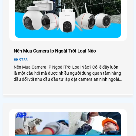
Nên Mua Camera Ip Ngoài Trời Loại Nào
9783
Nên Mua Camera IP Ngoài Trời Loại Nào? Có lẽ đây luôn
là một câu hỏi mà được nhiều người dùng quan tâm hàng
đầu đối với nhu cầu đầu tư lắp đặt camera an ninh ngoài
trời. Tuy nhiên với thế giới camera quan sát thì không biết
có bao nhiêu loại, hãng sản xuất cũng như chức năng
trong nó, Để có thể đưa ra lựa chọn mua và lắp camera IP
ngoài trời loại tốt nhất thì hãy xem qua bài viết dưới đây
An Thành Phát sẽ giúp bạn!