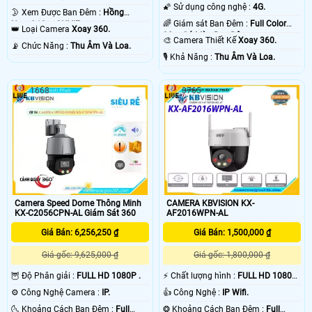
🌠 Sử dụng công nghệ :
4G.
🌛 Xem Được Ban Đêm :
Hồng
🌈 Giám sát Ban Đêm :
Full Color
Ngoại 10m ONVIF.
👑 Loại Camera
Xoay 360.
30m Có Màu Ban Ðêm.
🎨 Camera Thiết Kế
Xoay 360.
️📡 Chức Năng :
Thu Âm Và Loa.
️🎙 Khả Năng :
Thu Âm Và Loa.
1668
3765
Camera Speed Dome Thông Minh
CAMERA KBVISION KX-
KX-C2056CPN-AL Giám Sát 360
AF2016WPN-AL
Giá Bán: 6,256,250 ₫
Giá Bán: 1,500,000 ₫
Giá gốc: 9,625,000 ₫
Giá gốc: 1,800,000 ₫
🦉 Độ Phân giải :
FULL HD 1080P .
️⚡ Chất lượng hình :
FULL HD 1080P
.
⚙ Công Nghệ Camera :
IP.
👍 Công Nghệ :
IP Wifi.
🌜 Khoảng Cách Ban Đêm :
Full
❂ Khoảng Cách Ban Đêm :
Full