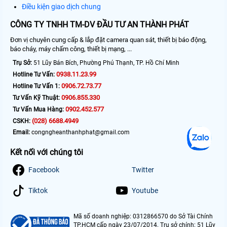
Điều kiện giao dịch chung
CÔNG TY TNHH TM-DV ĐẦU TƯ AN THÀNH PHÁT
Đơn vị chuyên cung cấp & lắp đặt camera quan sát, thiết bị báo động,
báo cháy, máy chấm công, thiết bị mạng, ...
Trụ Sở:
51 Lũy Bán Bích, Phường Phú Thạnh, TP. Hồ Chí Minh
0938.11.23.99
Hotline Tư Vấn:
0906.72.73.77
Hotline Tư Vấn 1:
0906.855.330
Tư Vấn Kỹ Thuật:
0902.452.577
Tư Vấn Mua Hàng:
(028) 6688.4949
CSKH:
Email:
congngheanthanhphat@gmail.com
Kết nối với chúng tôi
Facebook
Twitter
Tiktok
Youtube
Mã số doanh nghiệp: 0312866570 do Sở Tài Chính
TP.HCM cấp ngày 23/07/2014. Trụ sở chính: 51 Lũy