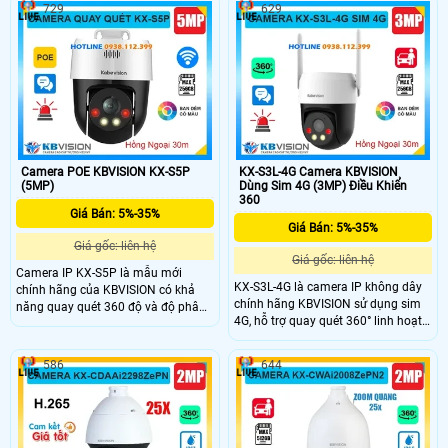
729
629
camera cho hình ảnh sắc nét ở
đàm thoại 2 chiều, hồng ngoại 30m
khoảng cách xa. Hỗ trợ tầm nhìn
full color, còi hú và đèn chớp báo
hồng ngoại lên đến 150m, quay
động hiệu quả. Hỗ trợ khe thẻ nhớ
xoay 360 độ, phù hợp giám sát khu
lên đến 256GB, kết nối POE tiện lợi,
vực rộng lớn.
camera KX-S3P là lựa chọn giá rẻ,
chất lượng cao cho mọi không gian.
Camera POE KBVISION KX-S5P
KX-S3L-4G Camera KBVISION
(5MP)
Dùng Sim 4G (3MP) Điều Khiển
360
Giá Bán: 5%-35%
Giá Bán: 5%-35%
Giá gốc: liên hệ
Giá gốc: liên hệ
Camera IP KX-S5P là mẫu mới
KX-S3L-4G là camera IP không dây
chính hãng của KBVISION có khả
chính hãng KBVISION sử dụng sim
năng quay quét 360 độ và độ phân
4G, hỗ trợ quay quét 360° linh hoạt.
giải cao lên đến 5MP cho hình ảnh
Camera có độ phân giải 3MP, tích
siêu nét. Camera tích hợp mic và loa
hợp mic và loa đàm thoại hai chiều
đàm thoại 2 chiều, hỗ trợ hồng
586
644
cho hình ảnh sắc nét cả ngày lẫn
ngoại Full Color ban đêm 30m, còi
đêm với hồng ngoại Full Color 30m.
hú và đèn chớp cảnh báo thông
Ngoài ra, camera còn hỗ trợ còi hú,
minh. Ngoài ra, camera KX-S5P còn
đèn chớp báo động khi phát hiện
hỗ trợ khe thẻ nhớ 256GB, chuẩn
người và phương tiện, có khe thẻ
POE tiện lợi với mức giá cực kỳ phải