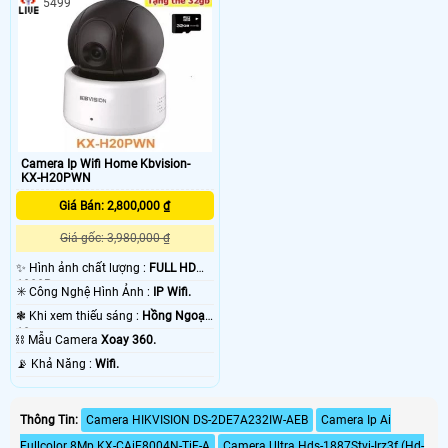
5499
Camera Ip Wifi Home Kbvision-
KX-H20PWN
Giá Bán: 2,800,000 ₫
Giá gốc: 3,980,000 ₫
✨ Hình ảnh chất lượng :
FULL HD
1080P .
✳️ Công Nghệ Hình Ảnh :
IP Wifi.
❃ Khi xem thiếu sáng :
Hồng Ngoại
10m .
⛓ Mẫu Camera
Xoay 360.
️📡 Khả Năng :
Wifi.
Thông Tin:
Camera HIKVISION DS-2DE7A232IW-AEB
Camera Ip Ai
Fullcolor 8Mp KX-CAiF8004N-TiF-A
Camera Ultra Hds-1887Stvi-Irz3f (Hd-