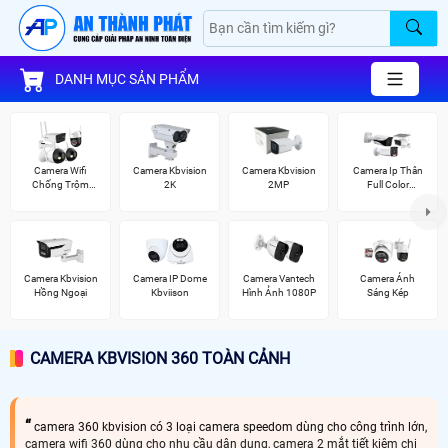
DANH MỤC SẢN PHẨM
Camera Wifi
Camera Kbvision
Camera Kbvision
Camera Ip Thân
Chống Trộm
2K
2MP
Full Color
Kbvision
Kbvision
Camera Kbvision
Camera IP Dome
Camera Vantech
Camera Ánh
Hồng Ngoại
Kbviison
Hình Ảnh 1080P
Sáng Kép
CAMERA KBVISION 360 TOÀN CẢNH
camera 360 kbvision có 3 loại camera speedom dùng cho công trình lớn,
camera wifi 360 dùng cho nhu cầu dân dụng, camera 2 mắt tiết kiệm chi