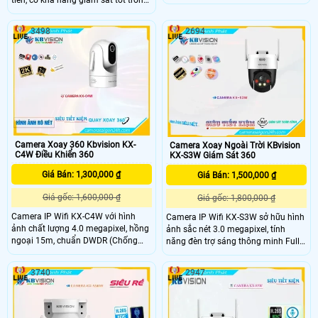
ngoại 15m, khả năng quay xoay
môi trường thiếu ánh sáng. Với độ
360, đàm thoại 2 chiều, phát hiện
phân giải HD IP, sản phẩm này
chuyển động. .
3498
2694
mang lại hình ảnh chất lượng cao,
rõ nét. Thiết kế cấu hình thông minh,
dễ dàng lắp đặt và sử dụng
Camera Xoay 360 Kbvision KX-
Camera Xoay Ngoài Trời KBvision
C4W Điều Khiển 360
KX-S3W Giám Sát 360
Giá Bán: 1,300,000 ₫
Giá Bán: 1,500,000 ₫
Giá gốc: 1,600,000 ₫
Giá gốc: 1,800,000 ₫
Camera IP Wifi KX-C4W với hình
Camera IP Wifi KX-S3W sở hữu hình
ảnh chất lượng 4.0 megapixel, hồng
ảnh sắc nét 3.0 megapixel, tính
ngoại 15m, chuẩn DWDR (Chống
năng đèn trợ sáng thông minh Full
Ngược Sáng), khả năng xoay 360
Color 30m, khả năng chống ngược
độ, âm thanh và loa. Ưu điểm lớn
sáng DWDR cùng khả năng quay
3740
2947
nhất của camera phải kể đến là tính
xoay 360 độ và chuẩn IP67 giúp
năng IP Wifi kết nối nhanh chóng và
cho camera có thể lắp đặt được ở
tạo tên miền giúp camera dễ dàng
những vị trí ngoài trời hoặc bụi bẩn
lắp đặt và sử dụng nhanh chỉ bằng
hay nhiệt độ cao mà vẫn bảo đảm