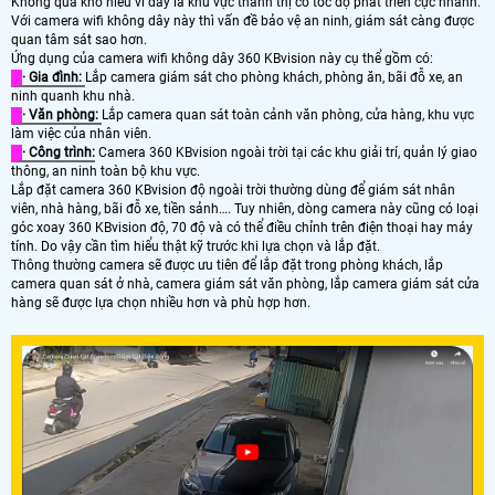
Không quá khó hiểu vì đây là khu vực thành thị có tốc độ phát triển cực nhanh.
Với camera wifi không dây này thì vấn đề bảo vệ an ninh, giám sát càng được
quan tâm sát sao hơn.
Ứng dụng của camera wifi không dây 360 KBvision này cụ thể gồm có:
· Gia đình:
Lắp camera giám sát cho phòng khách, phòng ăn, bãi đỗ xe, an
ninh quanh khu nhà.
· Văn phòng:
Lắp camera quan sát toàn cảnh văn phòng, cửa hàng, khu vực
làm việc của nhân viên.
· Công trình:
Camera 360 KBvision ngoài trời tại các khu giải trí, quản lý giao
thông, an ninh toàn bộ khu vực.
Lắp đặt camera 360 KBvision độ ngoài trời thường dùng để giám sát nhân
viên, nhà hàng, bãi đỗ xe, tiền sảnh…. Tuy nhiên, dòng camera này cũng có loại
góc xoay 360 KBvision độ, 70 độ và có thể điều chỉnh trên điện thoại hay máy
tính. Do vậy cần tìm hiểu thật kỹ trước khi lựa chọn và lắp đặt.
Thông thường camera sẽ được ưu tiên để lắp đặt trong phòng khách, lắp
camera quan sát ở nhà, camera giám sát văn phòng, lắp camera giám sát cửa
hàng sẽ được lựa chọn nhiều hơn và phù hợp hơn.