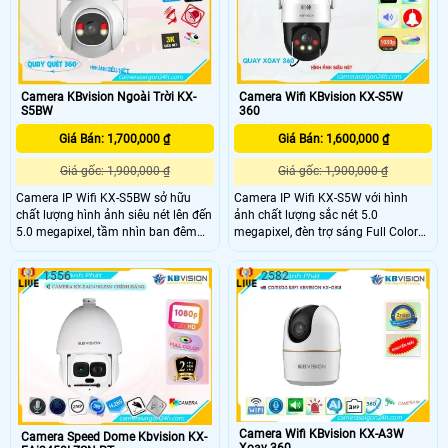
vài thao tác đơn giản.
được độ bền cho camera.
Camera KBvision Ngoài Trời KX-
Camera Wifi KBvision KX-S5W
S5BW
360
Giá Bán: 1,700,000 ₫
Giá Bán: 1,600,000 ₫
Giá gốc: 1,900,000 ₫
Giá gốc: 1,900,000 ₫
Camera IP Wifi KX-S5BW sở hữu
Camera IP Wifi KX-S5W với hình
chất lượng hình ảnh siêu nét lên đến
ảnh chất lượng sắc nét 5.0
5.0 megapixel, tầm nhìn ban đêm
megapixel, đèn trợ sáng Full Color
với đèn trợ sáng Full Color 30m,
30m, khả năng xoay 360 độ, thu âm
công nghệ chống ngược sáng
và âm thanh. .
1556
2582
DWDR, khả năng quay xoay 360 và
chống nước IP67 giúp camera luôn
thu được hình ảnh sắc nét kể cả
trong điều kiện thiếu sáng và thời
tiết nắng mưa.
Camera Wifi KBvision KX-A3W
Camera Speed Dome Kbvision KX-