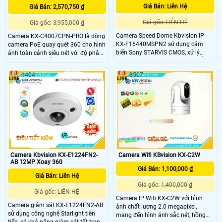
Giá Bán: Liên Hệ
Giá Bán: 2,570,750 ₫
Giá gốc: LIÊN HỆ
Giá gốc: 3,955,000 ₫
Camera Speed Dome Kbvision IP
Camera KX-C4007CPN-PRO là dòng
KX-F16440MSPN2 sử dụng cảm
camera PoE quay quét 360 cho hình
biến Sony STARVIS CMOS, xử lý
ảnh toàn cảnh siêu nét với độ phân
mạnh mẽ, chức năng PTZ đa điểm,
giải 4.0MP và hỗ trợ ghi hình ban
hồng ngoại 400m, lưu trữ dữ liệu
đêm có màu tầm xa 50m, cùng với
1404
3507
chip hình ảnh. Hỗ trợ chất lượng
đó là trang bị các tính năng thông
hình ảnh sắc nét, tiết kiệm băng
minh như phân biệt người và xe
thông, tích hợp công nghệ
(SMD 3.0), phát hiện xâm nhập
H.265+/H.265/H
(IVS), và hỗ trợ đàm thoại hai chiều,
báo động qua còi và đèn chớp.
Camera Kbvision KX-E1224FN2-
Camera Wifi KBvision KX-C2W
AB 12MP Xoay 360
Giá Bán: 1,100,000 ₫
Giá Bán: Liên Hệ
Giá gốc: 1,400,000 ₫
Giá gốc: LIÊN HỆ
Camera IP Wifi KX-C2W với hình
Camera giám sát KX-E1224FN2-AB
ảnh chất lượng 2.0 megapixel,
sử dụng công nghệ Starlight tiên
mang đến hình ảnh sắc nét, hồng
tiến, có khả năng giám sát tốt trong