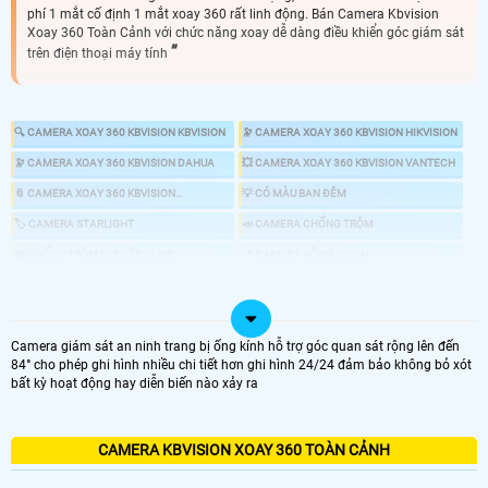
phí 1 mắt cố định 1 mắt xoay 360 rất linh động. Bán Camera Kbvision
Xoay 360 Toàn Cảnh với chức năng xoay dễ dàng điều khiển góc giám sát
trên điện thoại máy tính
🔍 CAMERA XOAY 360 KBVISION KBVISION
🔭 CAMERA XOAY 360 KBVISION HIKVISION
🔭 CAMERA XOAY 360 KBVISION DAHUA
💥 CAMERA XOAY 360 KBVISION VANTECH
📎 CAMERA XOAY 360 KBVISION
💡 CÓ MÀU BAN ĐÊM
HDPARAGON
🏷 CAMERA STARLIGHT
📣 CAMERA CHỐNG TRỘM
🎎 CHỐNG TRỘM CHUYÊN DỤNG
📍 CAMERA HỒNG NGOẠI
👁 CAMERA 4MP
♋ LẮP CAMERA 360 KBVISION GIÁ RẺ
Camera giám sát an ninh trang bị ống kính hỗ trợ góc quan sát rộng lên đến
84° cho phép ghi hình nhiều chi tiết hơn ghi hình 24/24 đảm bảo không bỏ xót
bất kỳ hoạt động hay diễn biến nào xảy ra
LOẠI CAMERA XOAY 360
GIÁ LẮP CAMERA
CAMERA KBVISION XOAY 360 TOÀN CẢNH
🔄 Lắp Camera Xoay 360 KBvision Giá Rẻ