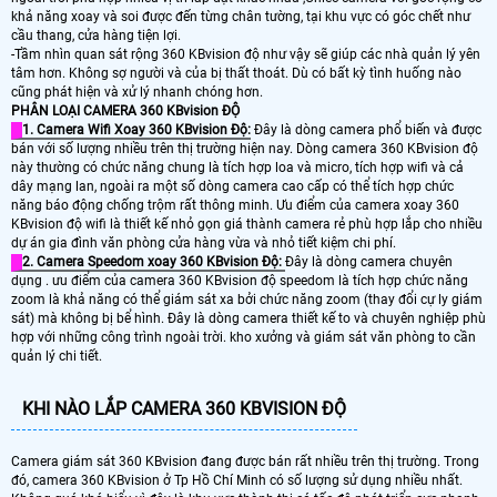
khả năng xoay và soi được đến từng chân tường, tại khu vực có góc chết như
cầu thang, cửa hàng tiện lợi.
-Tầm nhìn quan sát rộng 360 KBvision độ như vậy sẽ giúp các nhà quản lý yên
tâm hơn. Không sợ người và của bị thất thoát. Dù có bất kỳ tình huống nào
cũng phát hiện và xử lý nhanh chóng hơn.
PHÂN LOẠI CAMERA 360 KBvision ĐỘ
1. Camera Wifi Xoay 360 KBvision Độ:
Đây là dòng camera phổ biến và được
bán với số lượng nhiều trên thị trường hiện nay. Dòng camera 360 KBvision độ
này thường có chức năng chung là tích hợp loa và micro, tích hợp wifi và cả
dây mạng lan, ngoài ra một số dòng camera cao cấp có thể tích hợp chức
năng báo động chống trộm rất thông minh. Ưu điểm của camera xoay 360
KBvision độ wifi là thiết kế nhỏ gọn giá thành camera rẻ phù hợp lắp cho nhiều
dự án gia đình văn phòng cửa hàng vừa và nhỏ tiết kiệm chi phí.
2. Camera Speedom xoay 360 KBvision Độ:
Đây là dòng camera chuyên
dụng . ưu điểm của camera 360 KBvision độ speedom là tích hợp chức năng
zoom là khả năng có thể giám sát xa bởi chức năng zoom (thay đổi cự ly giám
sát) mà không bị bể hình. Đây là dòng camera thiết kế to và chuyên nghiệp phù
hợp với những công trình ngoài trời. kho xưởng và giám sát văn phòng to cần
quản lý chi tiết.
KHI NÀO LẮP CAMERA 360 KBVISION ĐỘ
Camera giám sát 360 KBvision đang được bán rất nhiều trên thị trường. Trong
đó, camera 360 KBvision ở Tp Hồ Chí Minh có số lượng sử dụng nhiều nhất.