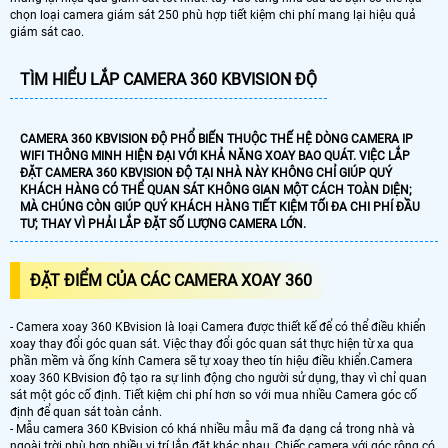
chọn loại camera giám sát 250 phù hợp tiết kiệm chi phí mang lại hiệu quả
giám sát cao.
TÌM HIỂU LẮP CAMERA 360 KBVISION ĐỘ
CAMERA 360 KBVISION ĐỘ PHỔ BIẾN THUỘC THẾ HỆ DÒNG CAMERA IP
WIFI THÔNG MINH HIỆN ĐẠI VỚI KHẢ NĂNG XOAY BAO QUÁT. VIỆC LẮP
ĐẶT CAMERA 360 KBVISION ĐỘ TẠI NHÀ NÀY KHÔNG CHỈ GIÚP QUÝ
KHÁCH HÀNG CÓ THỂ QUAN SÁT KHÔNG GIAN MỘT CÁCH TOÀN DIỆN;
MÀ CHÚNG CÒN GIÚP QUÝ KHÁCH HÀNG TIẾT KIỆM TỐI ĐA CHI PHÍ ĐẦU
TƯ; THAY VÌ PHẢI LẮP ĐẶT SỐ LƯỢNG CAMERA LỚN.
ĐẶT ĐIỂM CỦA CÁC CAMERA XOAY 360
- Camera xoay 360 KBvision là loại Camera được thiết kế để có thể điều khiển
xoay thay đổi góc quan sát. Việc thay đổi góc quan sát thực hiện từ xa qua
phần mềm và ống kính Camera sẽ tự xoay theo tín hiệu điều khiển.Camera
xoay 360 KBvision độ tạo ra sự linh động cho người sử dụng, thay vì chỉ quan
sát một góc cố định. Tiết kiệm chi phí hơn so với mua nhiều Camera góc cố
định để quan sát toàn cảnh.
- Mẫu camera 360 KBvision có khá nhiều mẫu mã đa dạng cả trong nhà và
ngoài trời phù hợp nhiều vị trí lắp đặt khác nhau ,Chiếc camera với góc rộng có