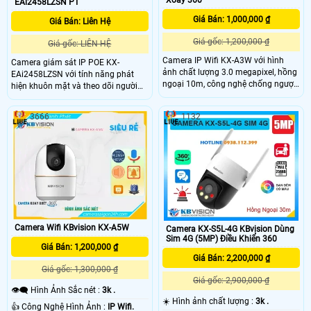
Xoay 360
EAi2458LZSN PT
Giá Bán: 1,000,000 ₫
Giá Bán: Liên Hệ
Giá gốc: 1,200,000 ₫
Giá gốc: LIÊN HỆ
Camera IP Wifi KX-A3W với hình
Camera giám sát IP POE KX-
ảnh chất lượng 3.0 megapixel, hồng
EAi2458LZSN với tính năng phát
ngoại 10m, công nghệ chống ngược
hiện khuôn mặt và theo dõi người
sáng DWDR, khả năng quay xoay
xâm nhập tự động. Trang bị công
360 độ, được trang bị microphone
nghệ nổi bật DWDR 120db chống
3666
1132
và loa.
ngược sáng, hồng ngoại siêu xa và
Starlight cho hình ảnh sắc nét ban
đêm. Thiết kế nhỏ gọn, chống nước
IP67, xoay zoom từ xa, hỗ trợ thẻ
nhớ, nén H.265+ tiết kiệm chi phí lưu
trữ đáng kể
Camera Wifi KBvision KX-A5W
Camera KX-S5L-4G KBvision Dùng
Sim 4G (5MP) Điều Khiển 360
Giá Bán: 1,200,000 ₫
Giá Bán: 2,200,000 ₫
Giá gốc: 1,300,000 ₫
Giá gốc: 2,900,000 ₫
👁️‍🗨 Hình Ảnh Sắc nét :
3k .
☀️ Hình ảnh chất lượng :
3k .
👍 Công Nghệ Hình Ảnh :
IP Wifi.