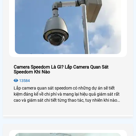
Camera Speedom Là Gì? Lắp Camera Quan Sát
Speedom Khi Nào
13584
Lắp camera quan sát speedom có những dự án sẽ tiết
kiệm đáng kể về chi phí và mang lại hiệu quả giám sát rất
cao và giám sát chi tiết từng thao tác, tuy nhiên khi nào
cần lắp đặt camera quan sát speedom sẽ tiết kiệm chi phí
và những ưu điểm nỗi bật khi lắp đặt camera speedom
cũng như giá của những sản phẩm camera speedom như
thế nào? tìm hiểu chi tiết về camera speedom sẽ tiết kiệm
chi phí và có những giải pháp giám sát phù hợp