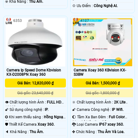
️☣️ Khả Năng :
Thu Âm.
️💠 Ưu Điểm :
Công Nghệ AI.
6353
4127
Camera Ip Speed Dome Kbvision
Camera Xoay 360 KBvision KX-
KX-D2008PN Xoay 360
S3BW
Giá Bán: 12,820,000 ₫
Giá Bán: 1,500,000 ₫
Giá gốc: 23,640,000 ₫
Giá gốc: 1,800,000 ₫
👁 Chất lượng hình Ảnh :
FULL HD
🔆 Chất lượng hình Ảnh :
2K Lite .
1080P .
🌠 Sử dụng công nghệ :
IP.
🌠 Camera Công nghệ :
IP Wifi.
✪ Khi xem thiếu sáng :
Hồng Ngoại
🌔 Tầm Xa Ban Đêm :
Full Color
50m .
30m Có Màu Ban Ðêm.
🛡 Thiết Kế Camera
Xoay 360.
🐉️ Loại Camera
IP67 xoay 360.
️🔈 Khả Năng :
Thu Âm.
️✤ Chức Năng :
Thu Âm Và Loa.