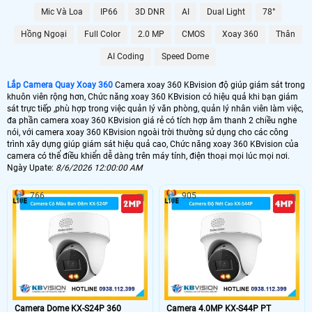
Mic Và Loa
IP66
3D DNR
AI
Dual Light
78°
1.300.000 VNĐ
Camera 360 KBvision Kbone
Hồng Ngoại
Full Color
2.0 MP
CMOS
Xoay 360
Thân
📶 Lắp Camera 360 KBvision Ngoài Trời
AI Coding
Speed Dome
1.600.000 VNĐ
Camera 360 KBvision Ezviz
Lắp Camera Quay Xoay 360
Camera xoay 360 KBvision độ giúp giám sát trong
🌀 Lắp Camera Xoay 360 KBvision Văn Phòng
khuôn viên rộng hơn, Chức năng xoay 360 KBvision có hiệu quả khi bạn giám
sát trực tiếp ,phù hợp trong việc quản lý văn phòng, quản lý nhân viên làm việc,
đa phần camera xoay 360 KBvision giá rẻ có tích hợp âm thanh 2 chiều nghe
5.800,000 VNĐ
Camera Xoay 360 KBvision Zoom
nói, với camera xoay 360 KBvision ngoài trời thường sử dụng cho các công
trình xây dựng giúp giám sát hiệu quả cao, Chức năng xoay 360 KBvision của
🔭 Lắp Camera Xoay 360 KBvision Công Trình
camera có thể điều khiển dễ dàng trên máy tính, điện thoại mọi lúc mọi nơi.
Ngày Upate:
8/6/2026 12:00:00 AM
13.000.000 VNĐ
Camera xoay zoom kbvision
766
905
📳 Lắp camera xoay 360 KBvision là dòng camera có thể điều khiển góc
giám sát trên điện thoại hoặc máy tính với dòng camera xoay 360 KBvision
có thông số điều chỉnh xoay chính xác là : xoay ngan qua về đạt 355° còn
xoay đứng lên xuông đạt 80°. với khả năng điều chỉnh động đa chiều trên
điện thoại và máy tính giúp camera có thể giám sát nữa bán cầu xung
quanh khu vực lắp camera xoay 360.
👁️ Camera xoay 360 KBvision có thể phân thành 2 dòng là,
camera xoay 360
tích hợp wifi và dòng camera xoay 360 KBvision tích hợp zoom quan hay còn
Camera Dome KX-S24P 360
Camera 4.0MP KX-S44P PT
gọi là camera speedom. Thông thường với gia đình văn phòng cửa hàng vừa