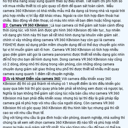
hỗ trợ khả năng xoay xung quanh theo sự điều khiển. Tiết kiệm chi phí hơn so
với mua nhiều thiết bị có góc quay cố định để quan sát toàn cảnh. Mẫu
camera 360 KBvision có khá nhiều mẫu mã đa dạng cả trong nhà và ngoài trời
phù hợp nhiều vị trí lắp đặt khác nhau. Ngoài ra còn tích hợp đàm thoài hai
chiều. Báo động về điện thoại, có màu khi nhìn về ban đêm hoặc hồng ngoại.
2. Camera VR 360 KBvision :
Là loại camera có thể giám sát toàn cảnh đồng
thời cùng lúc. với hình ảnh được ghi hình 360 KBvision độ liên tục , tuy nhiên
với dạng ghi hình này thì bạn sẽ rất khó hình dung tại khuôn viên giám sát .
chính vì vây những dòng camera VR 360 KBvision hay còn gọi là camera
FISHEYE được sử dụng phần mềm chuyên dụng để có thể duy chuyển góc nhìn
tại vị trí muốn giám sát rõ hơn . Camera VR 360 KBvision có tích hợp nhiều
giao diện giám sát gọi là camera panoramic được thiết kế nhiều dạng góc nhìn
để hổ trợ cho bạn dễ hình dung hơn. Dong camera VR 360 KBvision này cũng
có 2 dòng, dòng nhỏ thì dùng trong văn phòng, còn những dòng camera
chuyên dụng giám sát giao thông khu phố thì được thiết kế nhiều mắt quay
camera xung quanh 1 điêm rất chuyên nghiệp.
Ưu và Nhượt Điểm của camera 360:
Với camera điều khiển xoay 360
KBvision độ thì có giá thành rẻ nhưng có 1 khuyết điểm là khi điều khiển góc
quay qua bên trái thì góc quay phía bên phải sẽ không xem được và ngược lại,
Nghĩa là bạn không thể giám sát cùng lúc nữa bán cầu như camera VR 360
KBvision mà bạn phải điều khiển xoay. nhưng bù lại thì đây là giải pháp lắp
camera giá rẻ phù hợp vói nhu cầu của người dùng. Còn camera VR 360
KBvision thì có góc quay 360 KBvision độ thu hình liên tục nhưng giá thì rất
cao so với nhu cầu thực tế.
Ứng với từng nhu cầu là gia đình hoặc văn phòng, doanh nghiệp, nhà xưởng thì
chúng ta sẽ xem xét chọn camera 360 KBvision độ nào tốt và phù hợp nhất
mang lại hiệu quả giám sát tốt nhất. tùy vào từng nhu cầu để bạn có thể lựa