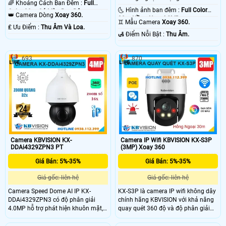
🌈 Khoảng Cách Ban Đêm :
Full
🌜 Hình ảnh ban đêm :
Full Color
Color 30m Có Màu Ban Ðêm.
👑 Camera Dòng
Xoay 360.
30m Hồng Ngoại SMD.
♊ Mẫu Camera
Xoay 360.
️₤ Ưu Điểm :
Thu Âm Và Loa.
️🛃 Điểm Nỗi Bật :
Thu Âm.
693
870
Camera KBVISION KX-
Camera IP Wifi KBVISION KX-S3P
DDAi4329ZPN3 PT
(3MP) Xoay 360
Giá Bán: 5%-35%
Giá Bán: 5%-35%
Giá gốc: liên hệ
Giá gốc: liên hệ
Camera Speed Dome AI IP KX-
KX-S3P là camera IP wifi không dây
DDAi4329ZPN3 có độ phân giải
chính hãng KBVISION với khả năng
4.0MP hỗ trợ phát hiện khuôn mặt,
quay quét 360 độ và độ phân giải
nhận diện người và xe. Với khả năng
3MP cho hình ảnh sắc nét, sống
zoom quang 32x, zoom số 16x,
động. Camera tích hợp mic và loa