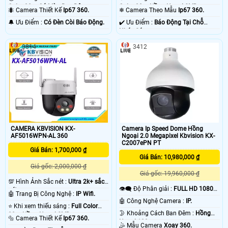
Color 30m Có Màu Ban Ðêm.
Color 30m Hồng Ngoại SMD.
🐜 Camera Thiết Kế
Ip67 360.
❄ Camera Theo Mẫu
Ip67 360.
️🔔 Ưu Điểm :
Có Ðèn Còi Báo Động.
️✔️ Ưu Điểm :
Báo Động Tại Chỗ
Nháy Sáng.
3814
3412
CAMERA KBVISION KX-
Camera Ip Speed Dome Hồng
AF5016WPN-AL 360
Ngoại 2.0 Megapixel Kbvision KX-
C2007ePN PT
Giá Bán: 1,700,000 ₫
Giá Bán: 10,980,000 ₫
Giá gốc: 2,000,000 ₫
Giá gốc: 19,960,000 ₫
💯 Hình Ảnh Sắc nét :
Ultra 2k+ sắc
👁️‍🗨 Độ Phân giải :
FULL HD 1080P
nét .
🤖️ Trang Bị Công Nghệ :
IP Wifi.
.
🤖️ Công Nghệ Camera :
IP.
⭐ Khi xem thiếu sáng :
Full Color
🌛 Khoảng Cách Ban Đêm :
Hồng
30m Hồng Ngoại SMD.
🔩 Camera Thiết Kế
Ip67 360.
Ngoại 100m .
🤹 Mẫu Camera
Xoay 360.