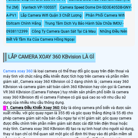
Tvi 2M)
Vantech VP-100SST
Camera Speed Dome DH-SD3E405DB-GNY-
A-PV1
Lắp Camera Wifi Quận 3 Chất Lượng
Phân Phối Camera Wifi
Ebitcam Chính Hãng
Trung Tâm Dịch Vụ Bảo Hành Sửa Chữa IMOU -
0938112399
Công Ty Camera Quan Sát Tại Cà Mau
Những Điều Nên
Biết Về Tầm Xa Của Camera Hồng Ngoại
LẮP CAMERA XOAY 360 KBvision LÀ GÌ
Camera xoay 360
là loại camera có thể thay đổi góc quay trên điện thoại và
máy tình với chức năng điều khiển được tích hợp trên camera và phần mềm
giám sát , Camera xoay 360 KBvision có 2 dạng chính là ; camera xoay 360
KBvision và camera giám sát toàn cảnh 360 KBvision hay còn gọi là Camera
VR 360 KBvision (Camera Fisheye ) tuy nhiên sản phẩm phổ biến là camera
xoay 360 KBvision độ vì camera Fisheye có giá quá cao so với nhu cầu sử
dụng của nhiều nhu cầu thông dụng.
1. Camera Điều Khiển Xoay 360:
Đây là dòng camera phổ biến và được sản
xuất nhiều. với góc quay ngan là 355 độ và góc quay thẳng đứng là 55 độ cho
phép camera giám sát nữa bán cầu ngay tại vị trí giám sát. góc quay camera
được điều chỉnh trên phần mềm giám sát được cài đặt trên điện thoại hoặc
máy tính. Camera xoay 360 KBvision độ tạo ra sự linh hoạt cho người sử dụng,
thay vì bạn chỉ có thể quan sát một góc cố định thì thay vào đó phần mềm sẽ