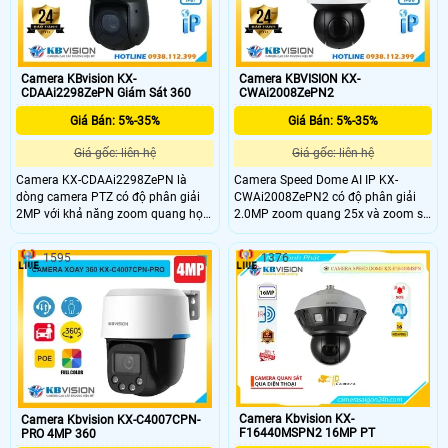
nhớ lên đến 256GB và đạt chuẩn
chăng.
chống nước IP66.
Camera KBvision KX-
Camera KBVISION KX-
CDAAi2298ZePN Giám Sát 360
CWAi2008ZePN2
Giá Bán: 5%-35%
Giá Bán: 5%-35%
Giá gốc: liên hệ
Giá gốc: liên hệ
Camera KX-CDAAi2298ZePN là
Camera Speed Dome AI IP KX-
dòng camera PTZ có độ phân giải
CWAi2008ZePN2 có độ phân giải
2MP với khả năng zoom quang học
2.0MP zoom quang 25x và zoom số
25× và quay xoay 360 độ giúp quan
16x giúp quan sát rõ nét ở khoảng
sát rõ ràng ở khoảng cách xa. Công
cách xa. Camera PTZ hỗ trợ AI nhận
1595
1376
nghệ Starlight cho hình ảnh sắc nét
diện người, xe và phát hiện khuôn
trong điều kiện ánh sáng yếu, cùng
mặt cùng khe cắm thẻ nhớ MicroSD
hồng ngoại lên đến 120m. Ngoài ra,
tối đa 512GB. Với tầm xa hồng
camera còn hỗ trợ phát hiện và
ngoại 100m và khả năng quay xoay
chụp tối đa 8 khuôn mặt cùng lúc
360 độ camera phù hợp cho giám
nâng cao hiệu quả giám sát an
sát an ninh chuyên nghiệp.
ninh.
Camera Kbvision KX-
Camera Kbvision KX-C4007CPN-
F16440MSPN2 16MP PT
PRO 4MP 360