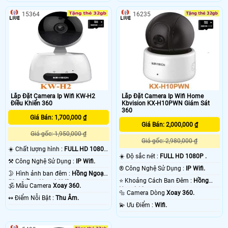
15364
16235
Lắp Đặt Camera Ip Wifi KW-H2
Lắp Đặt Camera Ip Wifi Home
Điều Khiển 360
Kbvision KX-H10PWN Giám Sát
360
Giá Bán: 1,700,000 ₫
Giá Bán: 2,000,000 ₫
Giá gốc: 1,950,000 ₫
Giá gốc: 2,980,000 ₫
☀️ Chất lượng hình :
FULL HD 1080P
☀️ Độ sắc nét :
FULL HD 1080P .
.
⚒ Công Nghệ Sử Dụng :
IP Wifi.
®️ Công Nghệ Sử Dụng :
IP Wifi.
🌛 Hình ảnh ban đêm :
Hồng Ngoại
⭐ Khoảng Cách Ban Đêm :
Hồng
50m Hồng Ngoại SMD.
🕉️ Mẫu Camera
Xoay 360.
Ngoại 10m .
🔩 Camera Dòng
Xoay 360.
️↭ Điểm Nỗi Bật :
Thu Âm.
️💫 Ưu Điểm :
Wifi.