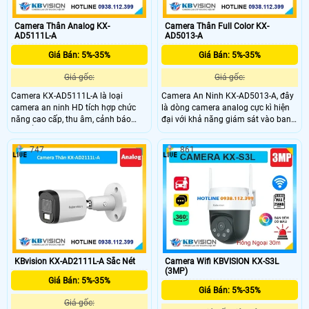
Camera Thân Analog KX-
Camera Thân Full Color KX-
AD5111L-A
AD5013-A
Giá Bán: 5%-35%
Giá Bán: 5%-35%
Giá gốc:
Giá gốc:
Camera KX-AD5111L-A là loại
Camera An Ninh KX-AD5013-A, đây
camera an ninh HD tích hợp chức
là dòng camera analog cực kì hiện
năng cao cấp, thu âm, cảnh báo
đại với khả năng giám sát vào ban
chuyển động thông minh, công
đêm cực kì ấn tượng lên đến 80m,
nghệ Smart Motion Detection, DWDR
với chất liệu kim loại và nhựa mang
747
861
chống ngược sáng, hình ảnh rõ hơn
lại sự chắc chắn, tích hợp micro
ở mọi điều kiện ánh sáng. Sử dụng
giúp thu ấm cực kì ấn tượng.
đầu ghi công nghệ xử lý hình ảnh
thiếu sáng có màu ban đêm tối ưu
KBvision KX-AD2111L-A Sắc Nét
Camera Wifi KBVISION KX-S3L
(3MP)
Giá Bán: 5%-35%
Giá Bán: 5%-35%
Giá gốc: