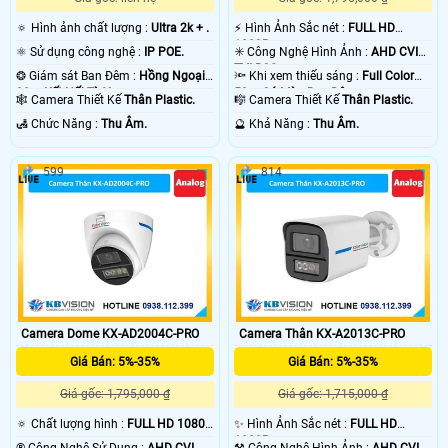
🔅 Hình ảnh chất lượng :
Ultra 2k + .
️⚡ Hình Ảnh Sắc nét :
FULL HD
1080P .
⚛️ Sử dụng công nghệ :
IP POE.
✳️ Công Nghệ Hình Ảnh :
AHD CVI
TVI BCS.
❂ Giám sát Ban Đêm :
Hồng Ngoại
🔦 Khi xem thiếu sáng :
Full Color
30m Kết Nối Từ Xa.
50m Có Màu Ban Ðêm.
🕸️ Camera Thiết Kế
Thân Plastic.
🎼️ Camera Thiết Kế
Thân Plastic.
️🛃 Chức Năng :
Thu Âm.
️🔮 Khả Năng :
Thu Âm.
599
814
Camera Dome KX-AD2004C-PRO
Camera Thân KX-A2013C-PRO
Giá Bán: 5%-35%
Giá Bán: 5%-35%
Giá gốc: 1,795,000 ₫
Giá gốc: 1,715,000 ₫
🔅 Chất lượng hình :
FULL HD 1080P
✨ Hình Ảnh Sắc nét :
FULL HD
.
1080P .
®️ Công Nghệ Sử Dụng :
AHD CVI
⚒ Công Nghệ Hình Ảnh :
AHD CVI