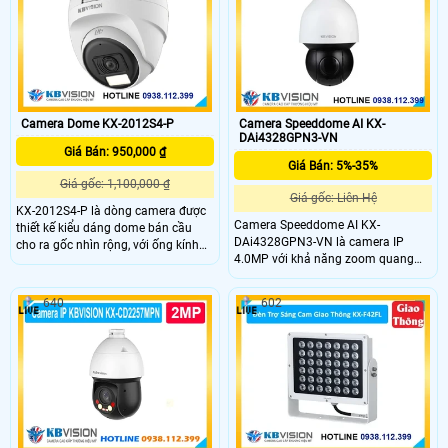
màu vao ban đêm
phát hiện con người và phương tiện
Camera Dome KX-2012S4-P
Camera Speeddome AI KX-
DAi4328GPN3-VN
Giá Bán: 950,000 ₫
Giá Bán: 5%-35%
Giá gốc: 1,100,000 ₫
Giá gốc: Liên Hệ
KX-2012S4-P là dòng camera được
Camera Speeddome AI KX-
thiết kế kiểu dáng dome bán cầu
DAi4328GPN3-VN là camera IP
cho ra gốc nhìn rộng, với ống kính
4.0MP với khả năng zoom quang
có độ phân giải 2.0Mp, trang bị đèn
32x và zoom số 16x. KX-
Led trợ sáng giúm nhìn có màu vào
DAi4328GPN3-VN hỗ trợ phát hiện
ban đêm khoảng cách 15m, chống
640
602
khuôn mặt, nhận dạng người và xe
ngược sáng DWDR, sử dụng chung
(SMD 4.0), cùng chức năng AI Auto
với đầu ghi
Tracking và IVS, hồng ngoại tầm xa
150m và chuẩn bảo vệ IP67 và
IK10.