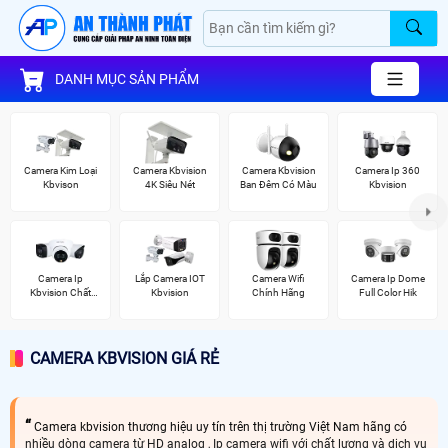
DANH MỤC SẢN PHẨM
Camera Kim Loại
Camera Kbvision
Camera Kbvision
Camera Ip 360
Kbvison
4K Siêu Nét
Ban Đêm Có Màu
Kbvision
Camera Ip
Lắp Camera IOT
Camera Wifi
Camera Ip Dome
Kbvision Chất
Kbvision
Chính Hãng
Full Color Hik
Lượng
CAMERA KBVISION GIÁ RẺ
Camera kbvision thương hiệu uy tín trên thị trường Việt Nam hãng có
nhiều dòng camera từ HD analog , Ip camera wifi với chất lượng và dịch vụ