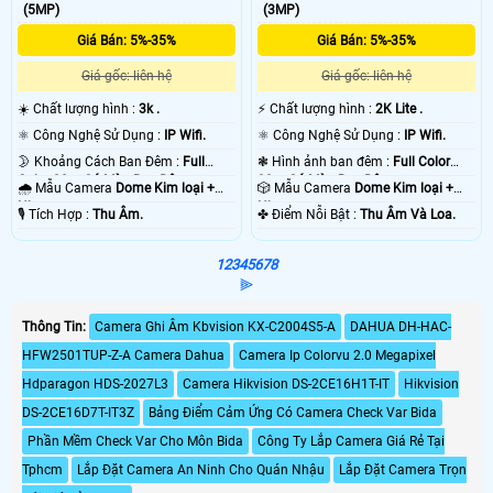
(5MP)
(3MP)
Giá Bán: 5%-35%
Giá Bán: 5%-35%
Giá gốc: liên hệ
Giá gốc: liên hệ
☀️ Chất lượng hình :
3k .
️⚡ Chất lượng hình :
2K Lite .
⚛️ Công Nghệ Sử Dụng :
IP Wifi.
⚛️ Công Nghệ Sử Dụng :
IP Wifi.
🌛 Khoảng Cách Ban Đêm :
Full
❃ Hình ảnh ban đêm :
Full Color
Color 30m Có Màu Ban Ðêm.
30m Có Màu Ban Ðêm.
🌧️ Mẫu Camera
Dome Kim loại +
🎲 Mẫu Camera
Dome Kim loại +
Nhựa.
Nhựa.
️🎙 Tích Hợp :
Thu Âm.
️✤ Điểm Nỗi Bật :
Thu Âm Và Loa.
1
2
3
4
5
6
7
8
⫸
Thông Tin:
Camera Ghi Âm Kbvision KX-C2004S5-A
DAHUA DH-HAC-
HFW2501TUP-Z-A Camera Dahua
Camera Ip Colorvu 2.0 Megapixel
Hdparagon HDS-2027L3
Camera Hikvision DS-2CE16H1T-IT
Hikvision
DS-2CE16D7T-IT3Z
Bảng Điểm Cảm Ứng Có Camera Check Var Bida
Phần Mềm Check Var Cho Môn Bida
Công Ty Lắp Camera Giá Rẻ Tại
Tphcm
Lắp Đặt Camera An Ninh Cho Quán Nhậu
Lắp Đặt Camera Trọn