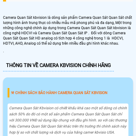
Camera Quan Sát kbvision là dòng sản phẩm Camera Quan Sát Quan Sát chất
lượng hình ảnh trung thực có nhiều mẫu mã phong phú và đa dạng, Một trong
những công nghệ chính áp dụng trong Camera Quan Sát Quan Sát kbvision là
công nghệ HDCVI và Camera Quan Sát Quan Sát IP . Đối với dòng Camera
Quan Sát Quan Sát HD analog có tích hợp 4 công nghệ trong 1 là HDCVI,
HDTVI, AHD, Analog có thể sử dụng trên nhiều đầu ghi hình khác nhau.
.
THÔNG TIN VỀ CAMERA KBVISION CHÍNH HÃNG
⚒ CHÍNH SÁCH BẢO HÀNH CAMERA QUAN SÁT KBVISION
Camera Quan Sát Kbvision có chiết khấu khá cao một số dòng có chính
sách 50% do đó có một số sản phẩm Camera Quan Sát Quan Sát chỉ
với 300.000 VNĐ sử dụng lắp chung với đầu ghi hình. so với các thương
hiệu Camera Quan Sát Quan Sát khác trên thị trường thì chính sách này
hợp lý so với chất lượng và dịch vụ của hãng camer kbvisio USA.