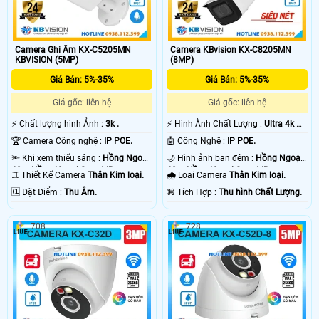
Camera Ghi Âm KX-C5205MN
Camera KBvision KX-C8205MN
KBVISION (5MP)
(8MP)
Giá Bán: 5%-35%
Giá Bán: 5%-35%
Giá gốc: liên hệ
Giá gốc: liên hệ
️⚡ Chất lượng hình Ảnh :
3k .
️⚡ Hình Ành Chất Lượng :
Ultra 4k 👍🏾
.
🏆 Camera Công nghệ :
IP POE.
🤖️ Công Nghệ :
IP POE.
🔦 Khi xem thiếu sáng :
Hồng Ngoại
🌙 Hình ảnh ban đêm :
Hồng Ngoại
60m Hồng Ngoại Smart IR.
60m Hồng Ngoại Smart IR.
♊ Thiết Kế Camera
Thân Kim loại.
🌧️ Loại Camera
Thân Kim loại.
️🆑 Đặt Điểm :
Thu Âm.
️⌘ Tích Hợp :
Thu hình Chất Lượng.
708
728