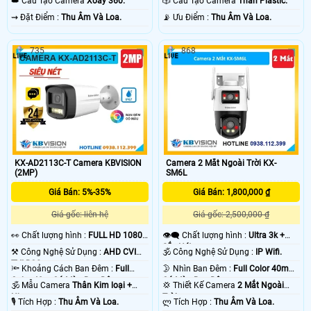
👑 Cấu Tạo Camera
Xoay 360.
🎲 Cấu Tạo Camera
Thân Plastic.
️⇝ Đặt Điểm :
Thu Âm Và Loa.
️📡 Ưu Điểm :
Thu Âm Và Loa.
735
868
KX-AD2113C-T Camera KBVISION
Camera 2 Mắt Ngoài Trời KX-
(2MP)
SM6L
Giá Bán: 5%-35%
Giá Bán: 1,800,000 ₫
Giá gốc: liên hệ
Giá gốc: 2,500,000 ₫
️👀 Chất lượng hình :
FULL HD 1080P
👁️‍🗨 Chất lượng hình :
Ultra 3k +
.
Sắc Nét .
⚒ Công Nghệ Sử Dụng :
AHD CVI
🕉️ Công Nghệ Sử Dụng :
IP Wifi.
TVI BCS.
🔦 Khoảng Cách Ban Đêm :
Full
🌛 Nhìn Ban Đêm :
Full Color 40m
Color 40m Có Màu Ban Ðêm.
Có Màu Ban Ðêm.
🕉️ Mẫu Camera
Thân Kim loại +
💢 Thiết Kế Camera
2 Mắt Ngoài
Nhựa.
Trời.
️🎙 Tích Hợp :
Thu Âm Và Loa.
️ლ Tích Hợp :
Thu Âm Và Loa.