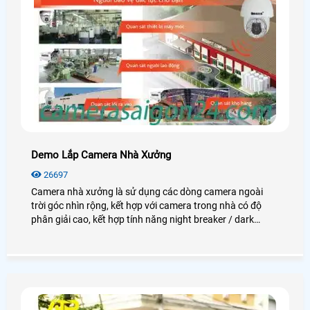
Demo Lắp Camera Nhà Xưởng
26697
Camera nhà xưởng là sử dụng các dòng camera ngoài
trời góc nhìn rộng, kết hợp với camera trong nhà có độ
phân giải cao, kết hợp tính năng night breaker / dark
fighter để quan sát thật rõ nét vào ban đêm. Giám sát khu
vực lối ra vào, khu vực soát vé xe máy. Giám sát khu vực
máy chấm công (quản lý ra vào). Giám sát toàn khu vực
trạm bảo vệ