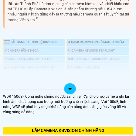
tốt . An Thành Phát là đơn vị cung cấp camera kbvision với chiết khấu cao
tại TP HCM Lắp Camera Kbvision là sản phẩm thương hiệu USA được
nhiều người việt tin dùng đây là thương hiệu camera quan sát uy tín tại thị
trường Việt Nam
🇱🇷 LẮP CAMERA TRỌN BỘ KBVISION
🔰 CAMERA KBVISION CÓ MÀU BAN ĐÊM
📍 CAMERA HỒNG NGOẠI
🏷 CAMERA KBVISION STARLIGHT
📍 CAMERA KBVISION 2MP FULL HD
👁️‍🗨️ CAMERA KBVISION 4MP UTRA 2K
👍 CAMERA KBVISION 8MP UTRA 4K
🖥 CAMERA IP KBVISION
🔎 CAMERA ZOOM KBVISION
📣 CAMERA CHỐNG TRỘM KBVISION
🕹 CAMERA KBVISION 360
💤 CAMERA AI KBVISION
🎞 ĐẦU GHI KBVISION
WDR 150dB - Công nghệ chống ngược sáng hiện đại cho phép camera ghi lại
hình ảnh chất lượng cao trong môi trường chênh lệch sáng. Với 150dB, tính
năng WDR sẽ phát huy được khả năng cân bằng ánh sáng giữa vùng tối và
vùng sáng dễ dàng
👌 CHỌN CAMERA KBVISION GIÁ RẺ CHÍNH HÃNG
LẮP CAMERA KBVISION CHÍNH HÃNG