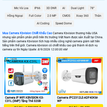
🤵 Camera Kbvision có nhiều mẫu mã và công nghệ để khách hàng dễ dàng
lựa chọn, hình ảnh sắt nét điều đặt biệt chất lượng sản phẩm phù hợp với chi
Mic Và Loa
IP66
3D DNR
AI
Dual Light
78°
phí đầu tư của khách hàng, sau đây là các sản phẩm được ưa chộng của sản
phẩm camera kbvision mà khách hàng quan tâm nhiều nhất ️🏆
Hồng Ngoại
Full Color
2.0 MP
CMOS
Xoay 360
Thân
AI Coding
Speed Dome
💰 Lắp Camera KBVision Giá Rẻ
Mua Camera Kbvision Chiết Khấu Cao
Camera Kbvision thương hiệu USA
4500,000 VNĐ
nhưng sản phẩm phân phối trên thị trường Việt Nam được sản Xuất tại China.
🥉 Lắp Camera KBvision Có Thu Âm
Sản phẩm camera Kbvision tích hợp nhiều công nghệ camera giám sát tiên
tiếng trên thế giới. Camera kbvision có chiết khấu cao giá thành rẻ dịch vụ
580,000 VNĐ
camera uy tín Ngày Upate:
8/9/2026 12:00:00 AM
🏠 Camera Kbvision FULL Color
1436
387
595,000 VNĐ
🆗 Camera IP KBVISION Siêu Nét
680,000 VNĐ
Camera kbvision
có nhiều mẫu để khách hàng lựa chọn những sản phẩm phù
hợp vói nhu cầu sử dụng của mình. Với chính sách bán hàng chiết khấu cao
An Thành Phát luôn mang đến khách hàng những sản phẩm chất lượng dịch
Camera IP WIFI KBVISION KX-
Camerra IPC2312LE-ADF40KM-
vụ tốt nhất, Tham khảo thêm các sản phẩm chính hãng Kbvision Bên Dưới.
C31L (3MP) Tặng Thẻ 32GB
WP