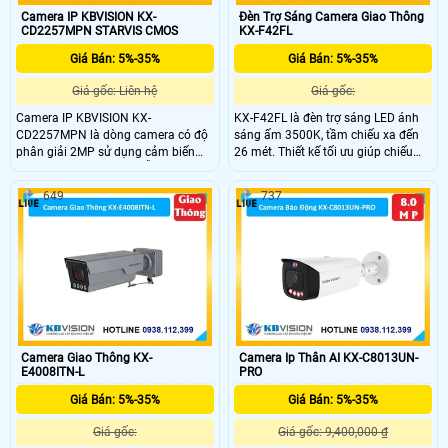
Camera IP KBVISION KX-
Đèn Trợ Sáng Camera Giao Thông
CD2257MPN STARVIS CMOS
KX-F42FL
Giá Bán: 5%-35%
Giá Bán: 5%-35%
Giá gốc: Liên hệ
Giá gốc:
Camera IP KBVISION KX-
KX-F42FL là đèn trợ sáng LED ánh
CD2257MPN là dòng camera có độ
sáng ấm 3500K, tầm chiếu xa đến
phân giải 2MP sử dụng cảm biến
26 mét. Thiết kế tối ưu giúp chiếu
STARVIS CMOS 1/2.8" hỗ trợ quay
sáng rõ ràng 3 làn đường, đảm bảo
quét 360° zoom quang 25X và công
hình ảnh camera luôn rõ nét trong
649
737
nghệ Starlight cho hình ảnh sắc nét
điều kiện ánh sáng yếu hoặc ban
trong điều kiện ánh sáng cực thấp.
đêm.
Tích hợp AI thông minh hồng ngoại
100m và đèn LED màu 50m.
Camera Giao Thông KX-
Camera Ip Thân AI KX-C8013UN-
E4008ITN-L
PRO
Giá Bán: 5%-35%
Giá Bán: 5%-35%
Giá gốc:
Giá gốc: 9,400,000 ₫