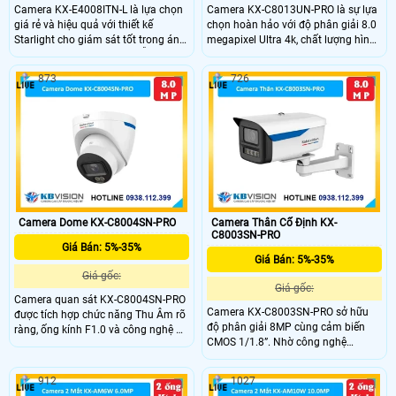
Camera KX-E4008ITN-L là lựa chọn
Camera KX-C8013UN-PRO là sự lựa
giá rẻ và hiệu quả với thiết kế
chọn hoàn hảo với độ phân giải 8.0
Starlight cho giám sát tốt trong ánh
megapixel Ultra 4k, chất lượng hình
sáng yếu. Có cấu hình IP, hỗ trợ thẻ
ảnh cao. Camera được sản xuất từ
nhớ Micro SD 512GB, độ phân giải
chất liệu kim loại, hỗ trợ cảnh báo
873
726
4.0 MP và xem Full Color 30m vào
cống trộm chủ động. Với cảm biến
ban đêm. Công nghệ IP, chống
chuyển động. Chức năng thu âm và
ngược sáng DWDR 140db, và thân
loa trên camera giúp nghe và nói
kim loại với độ nhạy sáng cực cao.
trong phạm vi 3m.
Camera Dome KX-C8004SN-PRO
Camera Thân Cố Định KX-
C8003SN-PRO
Giá Bán: 5%-35%
Giá Bán: 5%-35%
Giá gốc:
Giá gốc:
Camera quan sát KX-C8004SN-PRO
Camera KX-C8003SN-PRO sở hữu
được tích hợp chức năng Thu Âm rõ
độ phân giải 8MP cùng cảm biến
ràng, ống kính F1.0 và công nghệ AI-
CMOS 1/1.8”. Nhờ công nghệ
ISP mang lại hình ảnh ban đêm
Starlight với độ nhạy sáng 0.0008
màu sắc sống động. DWDR 120db
Lux @ F1.0, camera cho hình ảnh rõ
và Chống Ngược Sáng giúp tăng
912
1027
nét trong điều kiện ánh sáng cực
cường độ sáng và chất lượng hình