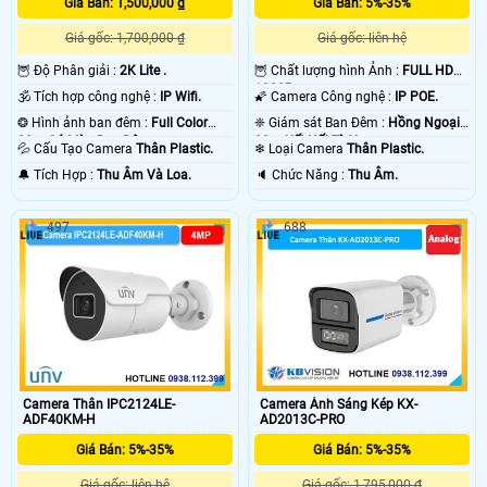
Giá Bán: 1,500,000 ₫
Giá Bán: 5%-35%
Giá gốc: 1,700,000 ₫
Giá gốc: liên hệ
🦉 Độ Phân giải :
2K Lite .
🦉 Chất lượng hình Ảnh :
FULL HD
1080P .
🕉️ Tích hợp công nghệ :
IP Wifi.
🌠 Camera Công nghệ :
IP POE.
❂ Hình ảnh ban đêm :
Full Color
❈ Giám sát Ban Đêm :
Hồng Ngoại
30m Có Màu Ban Ðêm.
30m Kết Nối Từ Xa.
💦 Cấu Tạo Camera
Thân Plastic.
❄ Loại Camera
Thân Plastic.
️🔔 Tích Hợp :
Thu Âm Và Loa.
️🔈 Chức Năng :
Thu Âm.
497
688
'
Camera Thân IPC2124LE-
Camera Ánh Sáng Kép KX-
ADF40KM-H
AD2013C-PRO
Giá Bán: 5%-35%
Giá Bán: 5%-35%
Giá gốc: liên hệ
Giá gốc: 1,795,000 ₫