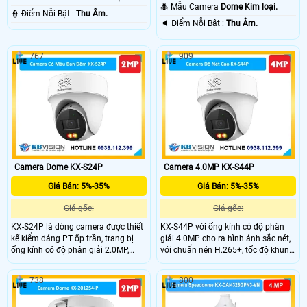
40m Hồng Ngoại Smart IR.
🐜 Mẫu Camera
Dome Kim loại.
Nhựa.
️👮 Điểm Nỗi Bật :
Thu Âm.
️🔈 Điểm Nỗi Bật :
Thu Âm.
767
909
Camera Dome KX-S24P
Camera 4.0MP KX-S44P
Giá Bán: 5%-35%
Giá Bán: 5%-35%
Giá gốc:
Giá gốc:
KX-S24P là dòng camera được thiết
KX-S44P với ống kính có độ phân
kế kiểm dáng PT ốp trần, trang bị
giải 4.0MP cho ra hình ảnh sắc nét,
ống kính có độ phân giải 2.0MP,
với chuẩn nén H.265+, tốc độ khung
cảm biến Cmos , chuẩn nén H.265+
hình 25/30fps, trang bị đèn Led giúp
giúp tiết kiệm băng thông khi lưu
nhìn hình ảnh có màu vào ban đêm
738
800
trữ, hỗ trợ PoE, tích hợp micro và loa
với khoảng cách 30m, trang bị tính
đàm thoại 2 chiều, nhìn hình ảnh có
năng thông minh bảo vệ vành đai,