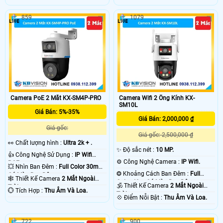
859
1079
Camera PoE 2 Mắt KX-SM4P-PRO
Camera Wifi 2 Ống Kính KX-
SM10L
Giá Bán: 5%-35%
Giá Bán: 2,000,000 ₫
Giá gốc:
Giá gốc: 2,500,000 ₫
️👀 Chất lượng hình :
Ultra 2k + .
✨ Độ sắc nét :
10 MP.
👍 Công Nghệ Sử Dụng :
IP Wifi
⚙ Công Nghệ Camera :
IP Wifi.
POE.
💥 Nhìn Ban Đêm :
Full Color 30m
❂ Khoảng Cách Ban Đêm :
Full
Có Màu Ban Ðêm.
🕸️ Thiết Kế Camera
2 Mắt Ngoài
Color 40m Có Màu Ban Ðêm.
🕉️ Thiết Kế Camera
2 Mắt Ngoài
Trời.
️💮 Tích Hợp :
Thu Âm Và Loa.
Trời.
️💠 Điểm Nỗi Bật :
Thu Âm Và Loa.
722
900