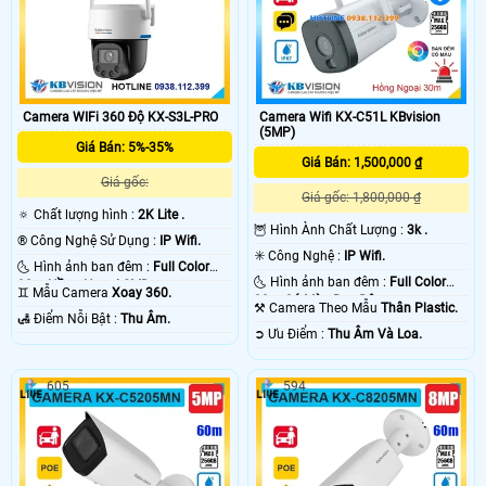
Camera WIFi 360 Độ KX-S3L-PRO
Camera Wifi KX-C51L KBvision
(5MP)
Giá Bán: 5%-35%
Giá Bán: 1,500,000 ₫
Giá gốc:
Giá gốc: 1,800,000 ₫
🔅 Chất lượng hình :
2K Lite .
🦉 Hình Ành Chất Lượng :
3k .
®️ Công Nghệ Sử Dụng :
IP Wifi.
✳️ Công Nghệ :
IP Wifi.
🌜 Hình ảnh ban đêm :
Full Color
🌜 Hình ảnh ban đêm :
Full Color
30m Hồng Ngoại SMD.
♊ Mẫu Camera
Xoay 360.
30m Có Màu Ban Ðêm.
⚒ Camera Theo Mẫu
Thân Plastic.
️🛃 Điểm Nỗi Bật :
Thu Âm.
️➲ Ưu Điểm :
Thu Âm Và Loa.
605
594