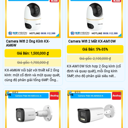
thấp, kết hợp WDR 120dB và LED
ảnh, cho phép xem rõ hơn dù ở đâu.
ánh sáng ấm hỗ trợ quan sát ban
đêm hiệu quả đến 50m.
Camera Wifi 2 Ống Kính KX-
Camera Wifi 2 Mắt KX-AM10W
AM6W
Giá Bán: 5%-35%
Giá Bán: 1,500,000 ₫
Giá gốc: 2,100,000 ₫
Giá gốc: 1,700,000 ₫
KX-AM10W tích hợp 2 ống kính (cố
KX-AM6W nổi bật với thiết kế 2 ống
định và quay quét), mỗi ống kính
kính: một cố định và một quay quét,
5MP, cho độ phân giải siêu nét
cùng độ phân giải tổng 6MP. Ống
10MP. Góc nhìn rộng 86°, quay
kính quay có khả năng xoay ngang
ngang 349°, dọc -5~90°, kết hợp
349°, dọc -5~90°, tích hợp hồng
hồng ngoại và LED sáng ấm giúp
683
833
ngoại và LED sáng ấm cho hình ảnh
ghi hình rõ nét cả ngày lẫn đêm.
rõ nét ngày đêm. Tất cả điều khiển
Điều khiển trực tiếp dễ dàng qua
dễ dàng qua ứng dụng KBView Plus.
ứng dụng KBView Plus.