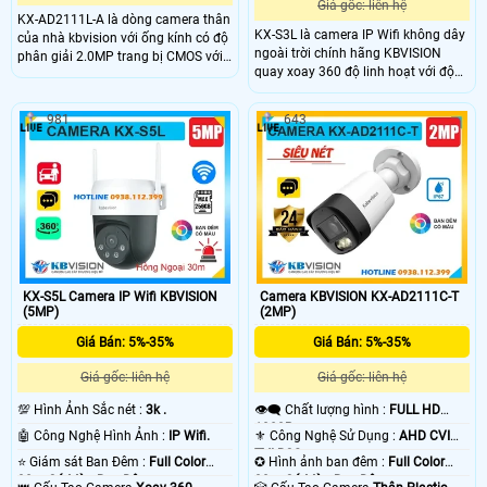
Giá gốc: liên hệ
KX-AD2111L-A là dòng camera thân
KX-S3L là camera IP Wifi không dây
của nhà kbvision với ống kính có độ
ngoài trời chính hãng KBVISION
phân giải 2.0MP trang bị CMOS với
quay xoay 360 độ linh hoạt với độ
độ phân giải 2.0MP cho ra hình ảnh
phân giải 3MP sắc nét. Camera tích
sắc nét, trang bị đèn LeD giúp nhìn
hợp hồng ngoại 30m, công nghệ
có màu vào ban đêm với khoảng
981
643
ánh sáng kép Full Color, đàm thoại
cách lên đến 20m, trang bị micro
2 chiều và khe cắm thẻ nhớ lên đến
giúp thu âm trực tiếp
256GB. Ngoài ra, camera còn có khả
năng phân biệt người và xe, tích hợp
báo động thông minh, đạt chuẩn
IP66 chống nước, hoạt động bền bỉ
giá rẻ.
KX-S5L Camera IP Wifi KBVISION
Camera KBVISION KX-AD2111C-T
(5MP)
(2MP)
Giá Bán: 5%-35%
Giá Bán: 5%-35%
Giá gốc: liên hệ
Giá gốc: liên hệ
💯 Hình Ảnh Sắc nét :
3k .
👁️‍🗨 Chất lượng hình :
FULL HD
1080P .
🤖️ Công Nghệ Hình Ảnh :
IP Wifi.
⚜️ Công Nghệ Sử Dụng :
AHD CVI
TVI BCS.
⭐ Giám sát Ban Đêm :
Full Color
✪ Hình ảnh ban đêm :
Full Color
30m Có Màu Ban Ðêm.
30m Có Màu Ban Ðêm.