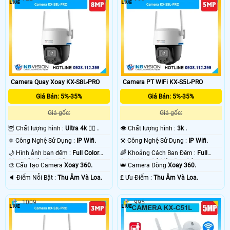
Camera Quay Xoay KX-S8L-PRO
Camera PT WIFi KX-S5L-PRO
Giá Bán: 5%-35%
Giá Bán: 5%-35%
Giá gốc:
Giá gốc:
🦉 Chất lượng hình :
Ultra 4k 👍🏾 .
👁 Chất lượng hình :
3k .
⚛️ Công Nghệ Sử Dụng :
IP Wifi.
⚒ Công Nghệ Sử Dụng :
IP Wifi.
🌙 Hình ảnh ban đêm :
Full Color
🌈 Khoảng Cách Ban Đêm :
Full
30m Có Màu Ban Ðêm.
Color 30m Có Màu Ban Ðêm.
🎨 Cấu Tạo Camera
Xoay 360.
👑 Camera Dòng
Xoay 360.
️🔈 Điểm Nỗi Bật :
Thu Âm Và Loa.
️₤ Ưu Điểm :
Thu Âm Và Loa.
1009
995