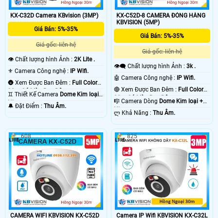
KX-C32D Camera KBvision (3MP)
KX-C52D-8 CAMERA ĐÓNG HÀNG
KBVISION (5MP)
Giá Bán: 5%-35%
Giá Bán: 5%-35%
Giá gốc: liên hệ
Giá gốc: liên hệ
👁 Chất lượng hình Ảnh :
2K Lite .
👁️‍🗨 Chất lượng hình Ảnh :
3k .
⚜️ Camera Công nghệ :
IP Wifi.
🤖️ Camera Công nghệ :
IP Wifi.
🌚 Xem Được Ban Đêm :
Full Color
🔴 Xem Được Ban Đêm :
Full Color
30m Có Màu Ban Ðêm.
♊ Thiết Kế Camera
Dome Kim loại +
30m Có Màu Ban Ðêm.
🎼️ Camera Dòng
Dome Kim loại +
Nhựa.
️🔔 Đặt Điểm :
Thu Âm.
Nhựa.
️ლ Khả Năng :
Thu Âm.
608
825
CAMERA WIFI KBVISION KX-C52D
Camera IP Wifi KBVISION KX-C32L