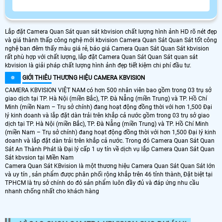
Lắp đặt Camera Quan Sát quan sát kbvision chất lượng hình ảnh HD rõ nét đẹp
và giá thành thấp công nghệ mới kbvision Camera Quan Sát Quan Sát tốt công
nghệ ban đêm thấy màu giá rẻ, báo giá Camera Quan Sát Quan Sát kbvision
rất phù hợp với chất lượng, lắp đặt Camera Quan Sát Quan Sát quan sát
kbvision là giải pháp chất lượng hình ảnh đẹp tiết kiệm chi phí đầu tư.
🔅
GIỚI THIÊU
THƯƠNG HIỆU CAMERA KBVISION
CAMERA KBVISION VIỆT NAM có hơn 500 nhân viên bao gồm trong 03 trụ sở
giao dịch tại TP. Hà Nội (miền Bắc), TP. Đà Nẵng (miền Trung) và TP. Hồ Chí
Minh (miền Nam – Trụ sở chính) đang hoạt động đồng thời với hơn 1,500 Đại
lý kinh doanh và lắp đặt dàn trải trên khắp cả nước gồm trong 03 trụ sở giao
dịch tại TP. Hà Nội (miền Bắc), TP. Đà Nẵng (miền Trung) và TP. Hồ Chí Minh
(miền Nam – Trụ sở chính) đang hoạt động đồng thời với hơn 1,500 Đại lý kinh
doanh và lắp đặt dàn trải trên khắp cả nước. Trong đó Camera Quan Sát Quan
Sát An Thành Phát là Đại lý cấp 1 uy tín về dịch vụ lắp Camera Quan Sát Quan
Sát kbvsion tại Miền Nam
Camera Quan Sát KBvision là một thương hiệu Camera Quan Sát Quan Sát lớn
và uy tín , sản phẩm được phân phối rộng khắp trên 46 tỉnh thành, Đặt biệt tại
TPHCM là trụ sở chính do đó sản phẩm luôn đầy đủ và đáp ứng nhu cầu
nhanh chống nhất cho khách hàng