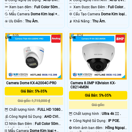
TVI BCS.
TVI BCS.
🔦 Xem ban đêm :
Full Color 50m
🔅 Xem Được Ban Đêm :
Full Color
Có Màu Ban Ðêm.
50m Hồng Ngoại SMD.
💦 Mẫu Camera
Dome Kim loại +
💢 Cấu Tạo Camera
Dome Kim loại
Nhựa.
+ Nhựa.
️☣️ Ưu Điểm :
Thu Âm.
️📡 Khả Năng :
Thu Âm.
636
824
Camera Dome KX-A2004C-PRO
Camera 8.0MP KBvision KX-
C8214MSN
Giá Bán: 5%-35%
Giá Bán: 5%-35%
Giá gốc: 1,715,000 ₫
Giá gốc:
🦉 Chất lượng hình :
FULL HD 1080P
🦉 Chất lượng hình :
Ultra 4k 👍🏾 .
.
🕉️ Công Nghệ Sử Dụng :
AHD CVI
⚜️ Công Nghệ Sử Dụng :
IP POE.
TVI BCS.
💥 Nhìn Ban Đêm :
Full Color 50m
❂ Hình ảnh ban đêm :
Hồng Ngoại
Có Màu Ban Ðêm.
⛓ Mẫu Camera
Dome Kim loại +