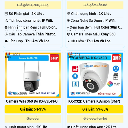
Giá gốc: 1,700,000 ₫
Giá gốc: liên hệ
🦉 Độ Phân giải :
2K Lite .
💯 Chất lượng hình :
2K Lite .
🕉️ Tích hợp công nghệ :
IP Wifi.
✳️ Công Nghệ Sử Dụng :
IP Wifi.
❂ Hình ảnh ban đêm :
Full Color
⭐ Xem ban đêm :
Full Color 30m Có
30m Có Màu Ban Ðêm.
Màu Ban Ðêm.
💦 Cấu Tạo Camera
Thân Plastic.
🎼️ Camera Theo Mẫu
Xoay 360.
️🔔 Tích Hợp :
Thu Âm Và Loa.
️☣️ Ưu Điểm :
Thu Âm Và Loa.
1001
701
'
Camera WIFi 360 Độ KX-S3L-PRO
KX-C32D Camera KBvision (3MP)
Giá Bán: 5%-35%
Giá Bán: 5%-35%
Giá gốc:
Giá gốc: liên hệ
🔅 Chất lượng hình :
2K Lite .
👁 Chất lượng hình Ảnh :
2K Lite .