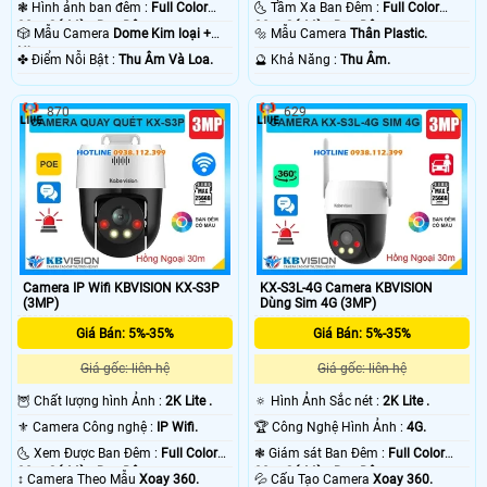
❃ Hình ảnh ban đêm :
Full Color
🌜 Tầm Xa Ban Đêm :
Full Color
30m Có Màu Ban Ðêm.
30m Có Màu Ban Ðêm.
🎲 Mẫu Camera
Dome Kim loại +
🔩 Mẫu Camera
Thân Plastic.
Nhựa.
️✤ Điểm Nỗi Bật :
Thu Âm Và Loa.
️🔮 Khả Năng :
Thu Âm.
870
629
Camera IP Wifi KBVISION KX-S3P
KX-S3L-4G Camera KBVISION
(3MP)
Dùng Sim 4G (3MP)
Giá Bán: 5%-35%
Giá Bán: 5%-35%
Giá gốc: liên hệ
Giá gốc: liên hệ
🦉 Chất lượng hình Ảnh :
2K Lite .
🔅 Hình Ảnh Sắc nét :
2K Lite .
⚜️ Camera Công nghệ :
IP Wifi.
🏆 Công Nghệ Hình Ảnh :
4G.
🌜 Xem Được Ban Đêm :
Full Color
❃ Giám sát Ban Đêm :
Full Color
30m Có Màu Ban Ðêm.
30m Có Màu Ban Ðêm.
↕️ Camera Theo Mẫu
Xoay 360.
💦 Cấu Tạo Camera
Xoay 360.