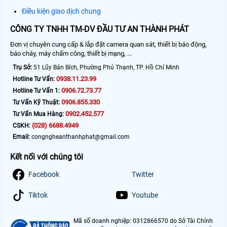
Điều kiện giao dịch chung
CÔNG TY TNHH TM-DV ĐẦU TƯ AN THÀNH PHÁT
Đơn vị chuyên cung cấp & lắp đặt camera quan sát, thiết bị báo động,
báo cháy, máy chấm công, thiết bị mạng, ...
Trụ Sở:
51 Lũy Bán Bích, Phường Phú Thạnh, TP. Hồ Chí Minh
0938.11.23.99
Hotline Tư Vấn:
0906.72.73.77
Hotline Tư Vấn 1:
0906.855.330
Tư Vấn Kỹ Thuật:
0902.452.577
Tư Vấn Mua Hàng:
(028) 6688.4949
CSKH:
Email:
congngheanthanhphat@gmail.com
Kết nối với chúng tôi
Facebook
Twitter
Tiktok
Youtube
Mã số doanh nghiệp: 0312866570 do Sở Tài Chính