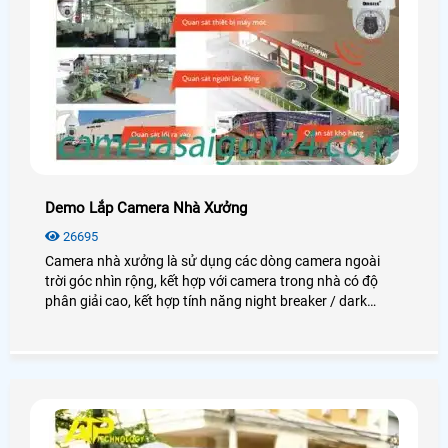
Demo Lắp Camera Nhà Xưởng
26695
Camera nhà xưởng là sử dụng các dòng camera ngoài
trời góc nhìn rộng, kết hợp với camera trong nhà có độ
phân giải cao, kết hợp tính năng night breaker / dark
fighter để quan sát thật rõ nét vào ban đêm. Giám sát khu
vực lối ra vào, khu vực soát vé xe máy. Giám sát khu vực
máy chấm công (quản lý ra vào). Giám sát toàn khu vực
trạm bảo vệ