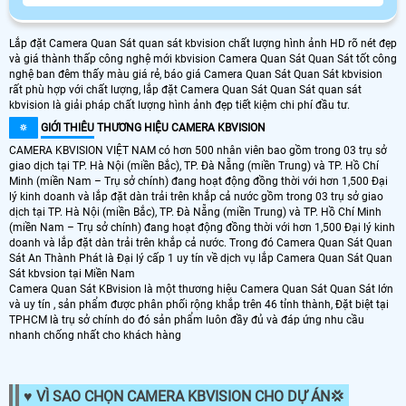
Lắp đặt Camera Quan Sát quan sát kbvision chất lượng hình ảnh HD rõ nét đẹp
và giá thành thấp công nghệ mới kbvision Camera Quan Sát Quan Sát tốt công
nghệ ban đêm thấy màu giá rẻ, báo giá Camera Quan Sát Quan Sát kbvision
rất phù hợp với chất lượng, lắp đặt Camera Quan Sát Quan Sát quan sát
kbvision là giải pháp chất lượng hình ảnh đẹp tiết kiệm chi phí đầu tư.
🔅
GIỚI THIÊU
THƯƠNG HIỆU CAMERA KBVISION
CAMERA KBVISION VIỆT NAM có hơn 500 nhân viên bao gồm trong 03 trụ sở
giao dịch tại TP. Hà Nội (miền Bắc), TP. Đà Nẵng (miền Trung) và TP. Hồ Chí
Minh (miền Nam – Trụ sở chính) đang hoạt động đồng thời với hơn 1,500 Đại
lý kinh doanh và lắp đặt dàn trải trên khắp cả nước gồm trong 03 trụ sở giao
dịch tại TP. Hà Nội (miền Bắc), TP. Đà Nẵng (miền Trung) và TP. Hồ Chí Minh
(miền Nam – Trụ sở chính) đang hoạt động đồng thời với hơn 1,500 Đại lý kinh
doanh và lắp đặt dàn trải trên khắp cả nước. Trong đó Camera Quan Sát Quan
Sát An Thành Phát là Đại lý cấp 1 uy tín về dịch vụ lắp Camera Quan Sát Quan
Sát kbvsion tại Miền Nam
Camera Quan Sát KBvision là một thương hiệu Camera Quan Sát Quan Sát lớn
và uy tín , sản phẩm được phân phối rộng khắp trên 46 tỉnh thành, Đặt biệt tại
TPHCM là trụ sở chính do đó sản phẩm luôn đầy đủ và đáp ứng nhu cầu
nhanh chống nhất cho khách hàng
♥️ VÌ SAO CHỌN CAMERA KBVISION CHO DỰ ÁN️💢