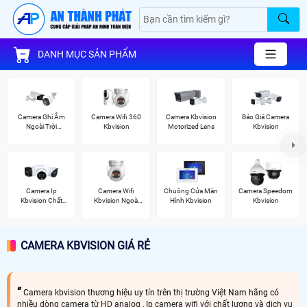
DANH MỤC SẢN PHẨM
Camera Ghi Âm
Camera Wifi 360
Camera Kbvision
Báo Giá Camera
Ngoài Trời
Kbvision
Motorized Lens
Kbvision
Kbvision
Camera Ip
Camera Wifi
Chuông Cửa Màn
Camera Speedom
Kbvision Chất
Kbvision Ngoài
Hình Kbvision
Kbvision
Lượng
Trời 360
CAMERA KBVISION GIÁ RẺ
Camera kbvision thương hiệu uy tín trên thị trường Việt Nam hãng có
nhiều dòng camera từ HD analog , Ip camera wifi với chất lượng và dịch vụ