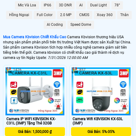
🤵 Camera Kbvision có nhiều mẫu mã và công nghệ để khách hàng dễ dàng
Mic Và Loa
IP66
3D DNR
AI
Dual Light
78°
lựa chọn, hình ảnh sắt nét điều đặt biệt chất lượng sản phẩm phù hợp với chi
phí đầu tư của khách hàng, sau đây là các sản phẩm được ưa chộng của sản
Hồng Ngoại
Full Color
2.0 MP
CMOS
Xoay 360
Thân
phẩm camera kbvision mà khách hàng quan tâm nhiều nhất ️🏆
AI Coding
Speed Dome
💰 Lắp Camera KBVision Giá Rẻ
Mua Camera Kbvision Chiết Khấu Cao
Camera Kbvision thương hiệu USA
nhưng sản phẩm phân phối trên thị trường Việt Nam được sản Xuất tại China.
4500,000 VNĐ
Sản phẩm camera Kbvision tích hợp nhiều công nghệ camera giám sát tiên
🥉 Lắp Camera KBvision Có Thu Âm
tiếng trên thế giới. Camera kbvision có chiết khấu cao giá thành rẻ dịch vụ
camera uy tín Ngày Upate:
7/31/2026 12:00:00 AM
580,000 VNĐ
1426
857
🏠 Camera Kbvision FULL Color
595,000 VNĐ
🆗 Camera IP KBVISION Siêu Nét
680,000 VNĐ
Camera kbvision
có nhiều mẫu để khách hàng lựa chọn những sản phẩm phù
hợp vói nhu cầu sử dụng của mình. Với chính sách bán hàng chiết khấu cao
Camera IP WIFI KBVISION KX-
Camera Wifi KBVISION KX-S3L
An Thành Phát luôn mang đến khách hàng những sản phẩm chất lượng dịch
C31L (3MP) Tặng Thẻ 32GB
(3MP)
vụ tốt nhất, Tham khảo thêm các sản phẩm chính hãng Kbvision Bên Dưới.
Giá Bán: 1,500,000 ₫
Giá Bán: 5%-35%