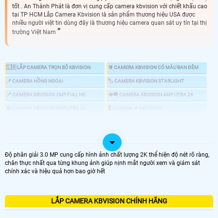
tốt . An Thành Phát là đơn vị cung cấp camera kbvision với chiết khấu cao
tại TP HCM Lắp Camera Kbvision là sản phẩm thương hiệu USA được
nhiều người việt tin dùng đây là thương hiệu camera quan sát uy tín tại thị
trường Việt Nam
🇱🇷 LẮP CAMERA TRỌN BỘ KBVISION
🔰 CAMERA KBVISION CÓ MÀU BAN ĐÊM
📍 CAMERA HỒNG NGOẠI
🏷 CAMERA KBVISION STARLIGHT
📍 CAMERA KBVISION 2MP FULL HD
👁️‍🗨️ CAMERA KBVISION 4MP UTRA 2K
👍 CAMERA KBVISION 8MP UTRA 4K
🖥 CAMERA IP KBVISION
🔎 CAMERA ZOOM KBVISION
📣 CAMERA CHỐNG TRỘM KBVISION
🕹 CAMERA KBVISION 360
💤 CAMERA AI KBVISION
🎞 ĐẦU GHI KBVISION
Độ phân giải 3.0 MP cung cấp hình ảnh chất lượng 2K thể hiện độ nét rõ ràng,
chân thực nhất qua từng khung ảnh giúp nịnh mắt người xem và giám sát
chính xác và hiệu quả hơn bao giờ hết
👌 CHỌN CAMERA KBVISION GIÁ RẺ CHÍNH HÃNG
LẮP CAMERA KBVISION CHÍNH HÃNG