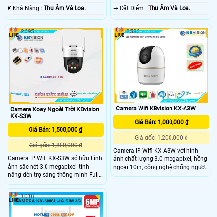
️₤ Khả Năng :
Thu Âm Và Loa.
️⇝ Đặt Điểm :
Thu Âm Và Loa.
2695
2583
Camera Wifi KBvision KX-A3W
Camera Xoay Ngoài Trời KBvision
KX-S3W
Giá Bán: 1,000,000 ₫
Giá Bán: 1,500,000 ₫
Giá gốc: 1,200,000 ₫
Giá gốc: 1,800,000 ₫
Camera IP Wifi KX-A3W với hình
Camera IP Wifi KX-S3W sở hữu hình
ảnh chất lượng 3.0 megapixel, hồng
ảnh sắc nét 3.0 megapixel, tính
ngoại 10m, công nghệ chống ngược
năng đèn trợ sáng thông minh Full
sáng DWDR, khả năng quay xoay
Color 30m, khả năng chống ngược
360 độ, được trang bị microphone
sáng DWDR cùng khả năng quay
và loa.
1018
xoay 360 độ và chuẩn IP67 giúp
cho camera có thể lắp đặt được ở
những vị trí ngoài trời hoặc bụi bẩn