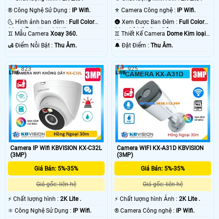
®️ Công Nghệ Sử Dụng :
IP Wifi.
⚜️ Camera Công nghệ :
IP Wifi.
🌜 Hình ảnh ban đêm :
Full Color
🌚 Xem Được Ban Đêm :
Full Color
30m Hồng Ngoại SMD.
30m Có Màu Ban Ðêm.
♊ Mẫu Camera
Xoay 360.
♊ Thiết Kế Camera
Dome Kim loại +
Nhựa.
️🛃 Điểm Nỗi Bật :
Thu Âm.
️🔔 Đặt Điểm :
Thu Âm.
823
925
Camera IP Wifi KBVISION KX-C32L
Camera WIFI KX-A31D KBVISION
(3MP)
(3MP)
Giá Bán: 5%-35%
Giá Bán: 5%-35%
Giá gốc: liên hệ
Giá gốc: liên hệ
️⚡ Chất lượng hình :
2K Lite .
️⚡ Chất lượng hình Ảnh :
2K Lite .
⚛️ Công Nghệ Sử Dụng :
IP Wifi.
®️ Camera Công nghệ :
IP Wifi.