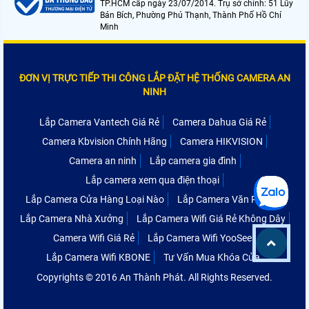
TP.HCM cấp ngày 23/07/2014. Trụ sở chính: 51 Lũy
Bán Bích, Phường Phú Thạnh, Thành Phố Hồ Chí
Minh
ĐƠN VỊ TRỰC TIẾP THI CÔNG LẮP ĐẶT HỆ THỐNG CAMERA AN
NINH
Lắp Camera Vantech Giá Rẻ
Camera Dahua Giá Rẻ
Camera Kbvision Chính Hãng
Camera HIKVISION
Camera an ninh
Lắp camera gia đình
Lắp camera xem qua điện thoại
Lắp Camera Cửa Hàng Loại Nào
Lắp Camera Văn Phòng
Lắp Camera Nhà Xưởng
Lắp Camera Wifi Giá Rẻ Không Dây
Camera Wifi Giá Rẻ
Lắp Camera Wifi YooSee
Lắp Camera Wifi KBONE
Tư Vấn Mua Khóa Cửa
Copyrights © 2016 An Thành Phát. All Rights Reserved.