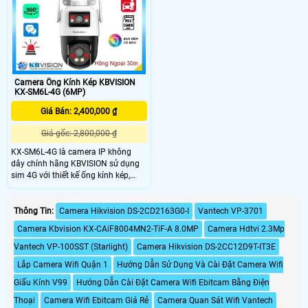
hay nhiệt độ cao mà vẫn bảo đảm
được độ bền cho camera.
Camera Ống Kính Kép KBVISION
KX-SM6L-4G (6MP)
Giá Bán: 2,400,000 ₫
Giá gốc: 2,800,000 ₫
KX-SM6L-4G là camera IP không
dây chính hãng KBVISION sử dụng
sim 4G với thiết kế ống kính kép,
gồm 1 ống kính cố định 3MP và 1
ống kính quay quét 360 độ 3MP.
Camera hỗ trợ đàm thoại hai chiều
Thông Tin:
Camera Hikvision DS-2CD2163G0-I
Vantech VP-3701
qua mic và loa cho hình ảnh sắc
Camera Kbvision KX-CAiF8004MN2-TiF-A 8.0MP
Camera Hdtvi 2.3Mp
nét, ban đêm 30m full color, tích hợp
còi hú và đèn chớp báo động khi
Vantech VP-100SST (Starlight)
Camera Hikvision DS-2CC12D9T-IT3E
phát hiện người hoặc phương tiện.
Lắp Camera Wifi Quận 1
Hướng Dẫn Sử Dụng Và Cài Đặt Camera Wifi
Camera có khe cắm thẻ nhớ lên đến
256GB và chuẩn IP66.
Giấu Kính V99
Hướng Dẫn Cài Đặt Camera Wifi Ebitcam Bằng Điện
Thoại
Camera Wifi Ebitcam Giá Rẻ
Camera Quan Sát Wifi Vantech