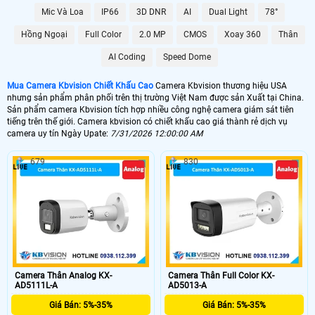
🤵 Camera Kbvision có nhiều mẫu mã và công nghệ để khách hàng dễ dàng
Mic Và Loa
IP66
3D DNR
AI
Dual Light
78°
lựa chọn, hình ảnh sắt nét điều đặt biệt chất lượng sản phẩm phù hợp với chi
phí đầu tư của khách hàng, sau đây là các sản phẩm được ưa chộng của sản
Hồng Ngoại
Full Color
2.0 MP
CMOS
Xoay 360
Thân
phẩm camera kbvision mà khách hàng quan tâm nhiều nhất ️🏆
AI Coding
Speed Dome
💰 Lắp Camera KBVision Giá Rẻ
Mua Camera Kbvision Chiết Khấu Cao
Camera Kbvision thương hiệu USA
nhưng sản phẩm phân phối trên thị trường Việt Nam được sản Xuất tại China.
4500,000 VNĐ
Sản phẩm camera Kbvision tích hợp nhiều công nghệ camera giám sát tiên
🥉 Lắp Camera KBvision Có Thu Âm
tiếng trên thế giới. Camera kbvision có chiết khấu cao giá thành rẻ dịch vụ
camera uy tín Ngày Upate:
7/31/2026 12:00:00 AM
580,000 VNĐ
679
830
🏠 Camera Kbvision FULL Color
595,000 VNĐ
🆗 Camera IP KBVISION Siêu Nét
680,000 VNĐ
Camera kbvision
có nhiều mẫu để khách hàng lựa chọn những sản phẩm phù
hợp vói nhu cầu sử dụng của mình. Với chính sách bán hàng chiết khấu cao
Camera Thân Analog KX-
Camera Thân Full Color KX-
An Thành Phát luôn mang đến khách hàng những sản phẩm chất lượng dịch
AD5111L-A
AD5013-A
vụ tốt nhất, Tham khảo thêm các sản phẩm chính hãng Kbvision Bên Dưới.
Giá Bán: 5%-35%
Giá Bán: 5%-35%