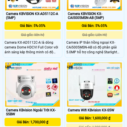
Camera KBVISION KX-AD5112C-A
Camera KBVISION KX-
(5MP)
CAi5005MSN-AB (5MP)
Giá Bán: 5%-35%
Giá Bán: 5%-35%
Giá gốc: liên hệ
Giá gốc: Liên Hệ
Camera KX-AD5112C-A là dòng
Camera IP thân hồng ngoại KX-
camera Dome HDCVI Full Color với
CAi5005MSN-AB có độ phân giải
ánh sáng kép thông minh có độ
5.0MP hỗ trợ công nghệ Starlight
phân giải 5.0MP, cho hình ảnh sắc
cho hình ảnh sắc nét trong điều kiện
nét cả ngày lẫn đêm. Camera có
ánh sáng yếu. Với chuẩn nén
3740
2950
tầm xa đèn LED trắng 20m cho hình
H.265+ chống ngược sáng WDR
ảnh ban đêm có màu, hồng ngoại
120dB và tầm xa hồng ngoại 60m
25m, tích hợp mic và chống ngược
đảm bảo giám sát hiệu quả cả ngày
sáng DWDR, giúp quan sát rõ ràng
lẫn đêm. Còn tích hợp AI phân biệt
trong mọi điều kiện ánh sáng, đây là
người và xe, hỗ trợ thẻ nhớ 256GB,
giải pháp an ninh tối ưu cho gia
PoE và đạt chuẩn chống bụi nước
đình và doanh nghiệp.
IP67, phù hợp lắp đặt ngoài trời.
Camera KBvision Ngoài Trời KX-
Camera Wifi KBvision KX-S5W
S5BW
Giá Bán: 1,600,000 ₫
Giá Bán: 1,700,000 ₫