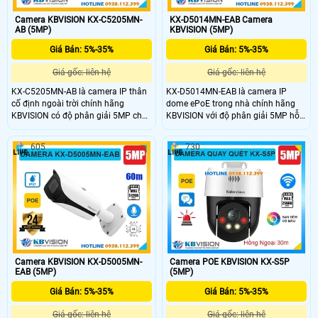
Camera KBVISION KX-C5205MN-
KX-D5014MN-EAB Camera
AB (5MP)
KBVISION (5MP)
Giá Bán: 5%-35%
Giá Bán: 5%-35%
Giá gốc: liên hệ
Giá gốc: liên hệ
KX-C5205MN-AB là camera IP thân
KX-D5014MN-EAB là camera IP
cố định ngoài trời chính hãng
dome ePoE trong nhà chính hãng
KBVISION có độ phân giải 5MP cho
KBVISION với độ phân giải 5MP hỗ
hình ảnh sắc nét và hồng ngoại ban
trợ ghi âm và hồng ngoại ban đêm
đêm lên đến 60m. Camera hỗ trợ
lên đến 40m. Camera tích hợp khe
605
730
khe cắm thẻ nhớ 256GB công nghệ
cắm thẻ nhớ lên đến 512GB, công
phân biệt người và xe thông minh,
nghệ AI phát hiện thông minh,
tích hợp POE giúp dễ dàng lắp đặt.
chuẩn chống nước IP67 và chống
Với vỏ kim loại bền chắc đạt chuẩn
va đập IK10. Đây là lựa chọn
chống nước IP67, đây là lựa chọn
camera giá rẻ, chất lượng cao, phù
camera ngoài trời giá rẻ giám sát an
hợp lắp đặt trong nhiều không gian
ninh hiệu quả.
giám sát an ninh hiệu quả.
Camera KBVISION KX-D5005MN-
Camera POE KBVISION KX-S5P
EAB (5MP)
(5MP)
Giá Bán: 5%-35%
Giá Bán: 5%-35%
Giá gốc: liên hệ
Giá gốc: liên hệ