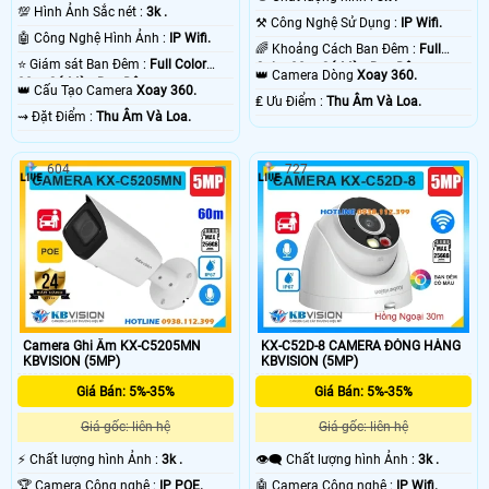
💯 Hình Ảnh Sắc nét :
3k .
⚒ Công Nghệ Sử Dụng :
IP Wifi.
🤖️ Công Nghệ Hình Ảnh :
IP Wifi.
🌈 Khoảng Cách Ban Đêm :
Full
⭐ Giám sát Ban Đêm :
Full Color
Color 30m Có Màu Ban Ðêm.
👑 Camera Dòng
Xoay 360.
30m Có Màu Ban Ðêm.
👑 Cấu Tạo Camera
Xoay 360.
️₤ Ưu Điểm :
Thu Âm Và Loa.
️⇝ Đặt Điểm :
Thu Âm Và Loa.
604
727
Camera Ghi Âm KX-C5205MN
KX-C52D-8 CAMERA ĐÓNG HÀNG
KBVISION (5MP)
KBVISION (5MP)
Giá Bán: 5%-35%
Giá Bán: 5%-35%
Giá gốc: liên hệ
Giá gốc: liên hệ
️⚡ Chất lượng hình Ảnh :
3k .
👁️‍🗨 Chất lượng hình Ảnh :
3k .
🏆 Camera Công nghệ :
IP POE.
🤖️ Camera Công nghệ :
IP Wifi.