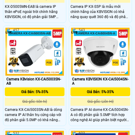
KX-D5005MN-EAB là camera IP
Camera IP KX-S5P là mẫu mới
thân ePoE ngoài trời chính hãng
chính hãng của KBVISION có khả
KBVISION, có độ phân giải 5MP
năng quay quét 360 độ và độ phân
hồng ngoại ban đêm lên đến 60m.
giải cao lên đến 5MP cho hình ảnh
Camera hỗ trợ khe cắm thẻ nhớ tối
siêu nét. Camera tích hợp mic và loa
457
543
đa 512GB, tích hợp nhiều công nghệ
đàm thoại 2 chiều, hỗ trợ hồng
AI phát hiện thông minh, ghi âm
ngoại Full Color ban đêm 30m, còi
trực tiếp. Với chuẩn bảo vệ IP67,
hú và đèn chớp cảnh báo thông
IK10 và vỏ kim loại chắc chắn,
minh. Ngoài ra, camera KX-S5P còn
camera hoạt động bền bỉ trong mọi
hỗ trợ khe thẻ nhớ 256GB, chuẩn
điều kiện thời tiết.
POE tiện lợi với mức giá cực kỳ phải
chăng.
Camera KBvision KX-CAi5003SN-
Camera KBVISION KX-CAi5004SN-
AB
A
Giá Bán: 5%-35%
Giá Bán: 5%-35%
Giá gốc: liên hệ
Giá gốc: Liên Hệ
Camera KX-CAi5003SN-AB là dòng
Camera IP AI dome KX-CAi5004SN-
camera IP AI thân trụ cứng cáp với
A có độ phân giải 5.0MP tích hợp
độ phân giải 5.0MP có khả năng
công nghệ AI giúp phân biệt người
phân biệt người và xe giúp giám sát
và xe chính xác. Camera quan sát
chính xác hơn. Camera có tầm xa
hỗ trợ chống ngược sáng WDR
532
603