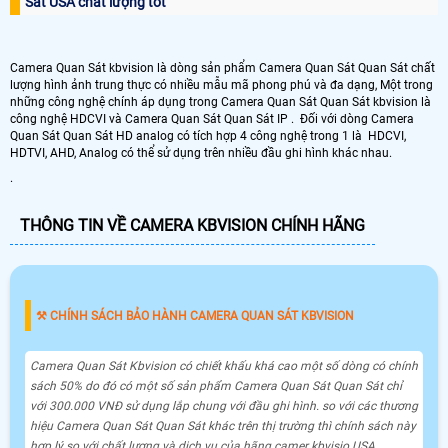
Sát USA chất lượng tốt
Camera Quan Sát kbvision là dòng sản phẩm Camera Quan Sát Quan Sát chất
lượng hình ảnh trung thực có nhiều mẫu mã phong phú và đa dạng, Một trong
những công nghệ chính áp dụng trong Camera Quan Sát Quan Sát kbvision là
công nghệ HDCVI và Camera Quan Sát Quan Sát IP . Đối với dòng Camera
Quan Sát Quan Sát HD analog có tích hợp 4 công nghệ trong 1 là HDCVI,
HDTVI, AHD, Analog có thể sử dụng trên nhiều đầu ghi hình khác nhau.
.
THÔNG TIN VỀ CAMERA KBVISION CHÍNH HÃNG
⚒ CHÍNH SÁCH BẢO HÀNH CAMERA QUAN SÁT KBVISION
Camera Quan Sát Kbvision có chiết khấu khá cao một số dòng có chính
sách 50% do đó có một số sản phẩm Camera Quan Sát Quan Sát chỉ
với 300.000 VNĐ sử dụng lắp chung với đầu ghi hình. so với các thương
hiệu Camera Quan Sát Quan Sát khác trên thị trường thì chính sách này
hợp lý so với chất lượng và dịch vụ của hãng camer kbvisio USA.