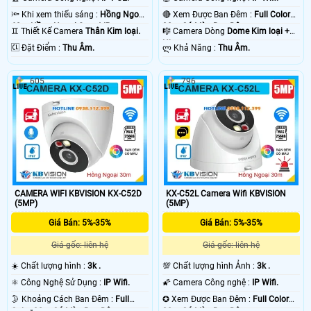
🔦 Khi xem thiếu sáng :
Hồng Ngoại
🔴 Xem Được Ban Đêm :
Full Color
60m Hồng Ngoại Smart IR.
30m Có Màu Ban Ðêm.
♊ Thiết Kế Camera
Thân Kim loại.
🎼️ Camera Dòng
Dome Kim loại +
Nhựa.
️🆑 Đặt Điểm :
Thu Âm.
️ლ Khả Năng :
Thu Âm.
605
796
CAMERA WIFI KBVISION KX-C52D
KX-C52L Camera Wifi KBVISION
(5MP)
(5MP)
Giá Bán: 5%-35%
Giá Bán: 5%-35%
Giá gốc: liên hệ
Giá gốc: liên hệ
☀️ Chất lượng hình :
3k .
💯 Chất lượng hình Ảnh :
3k .
⚛️ Công Nghệ Sử Dụng :
IP Wifi.
🌠 Camera Công nghệ :
IP Wifi.
🌛 Khoảng Cách Ban Đêm :
Full
✪ Xem Được Ban Đêm :
Full Color