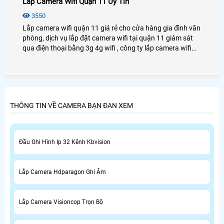
Lắp Camera Wifi Quận 11 Uy Tín
3550
Lắp camera wifi quận 11 giá rẻ cho cửa hàng gia đình văn
phòng, dịch vụ lắp đặt camera wifi tại quận 11 giám sát
qua điện thoại bằng 3g 4g wifi , công ty lắp camera wifi
quận 11 uy tín An Thành Phát chuyên lắp camera wifi cho
gia đình văn phòng cửa hàng.
THÔNG TIN VỀ CAMERA BẠN ĐAN XEM
Đầu Ghi Hình Ip 32 Kênh Kbvision
Lắp Camera Hdparagon Ghi Âm
Lắp Camera Visioncop Trọn Bộ