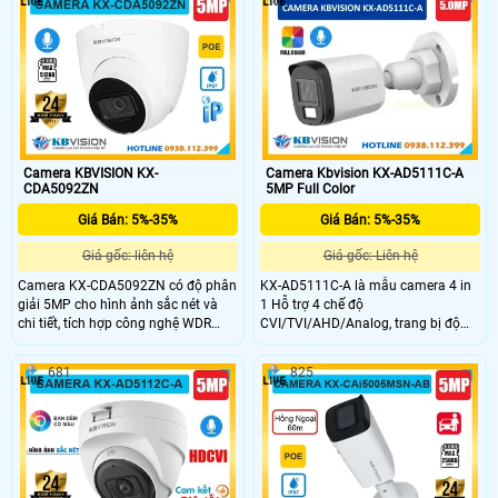
hồng ngoại 80m hỗ trợ khe thẻ nhớ
120dB, tầm xa hồng ngoại 30m, tích
max 256GB, tích hợp mic và chuẩn
hợp mic và khe cắm thẻ nhớ 256GB.
chống nước IP67, phù hợp cho cả
Với thiết kế kim loại bền bỉ, chuẩn
môi trường trong nhà và ngoài trời.
IP67 chống nước, PoE tiện lợi đây là
Ngoài ra, công nghệ PoE giúp lắp
lựa chọn lý tưởng cho giám sát an
đặt dễ dàng và tiết kiệm chi phí đi
ninh.
dây.
Camera KBVISION KX-
Camera Kbvision KX-AD5111C-A
CDA5092ZN
5MP Full Color
Giá Bán: 5%-35%
Giá Bán: 5%-35%
Giá gốc: liên hệ
Giá gốc: Liên hệ
Camera KX-CDA5092ZN có độ phân
KX-AD5111C-A là mẫu camera 4 in
giải 5MP cho hình ảnh sắc nét và
1 Hỗ trợ 4 chế độ
chi tiết, tích hợp công nghệ WDR
CVI/TVI/AHD/Analog, trang bị độ
120dB chống ngược sáng, tầm xa
phân giải 5MP mang đến hình ảnh
hồng ngoại 30m, cùng các tính
sắc nét. Camera trang bị tính năng
681
825
năng thông minh như phát hiện
nổi bật như Full Color với công nghệ
chuyển động, mic ghi âm. Với chuẩn
ánh sáng kép thông minh (tầm xa
chống nước IP67, IK10 và khe cắm
đèn LED trắng 20m và hồng ngoại
thẻ nhớ 512GB camera đảm bảo
30m), tích hợp mic và thiết kế IP 67
hoạt động bền bỉ trong mọi điều
chống chịu mưa nắng hiệu quả
kiện.