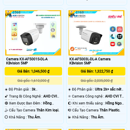
2568
2169
Camera KX-AF5001S-DL-A
KX-AF5003L-DL-A Camera
KBvision 5MP
KBvision 5MP
Giá Bán: 1,046,500 ₫
Giá Bán: 1,322,750 ₫
Giá gốc: 1,610,000 ₫
Giá gốc: 2,035,000 ₫
☀️ Độ Phân giải :
3k .
☀️ Độ Phân giải :
Ultra 2k+ sắc nét .
🌠 Trang Bị Công Nghệ :
AHD CVI
⚛️ Camera Công nghệ :
AHD CVI TVI
TVI BCS.
BCS.
🔴 Xem Được Ban Đêm :
Hồng
🌔 Khi xem thiếu sáng :
Hồng Ngoại
Ngoại 20m Starlight.
40m Starlight.
🤹 Cấu Tạo Camera
Thân Kim loại.
🎼️ Cấu Tạo Camera
Thân Plastic.
️💮 Khả Năng :
Thu Âm.
️💫 Khả Năng :
Thu Âm.