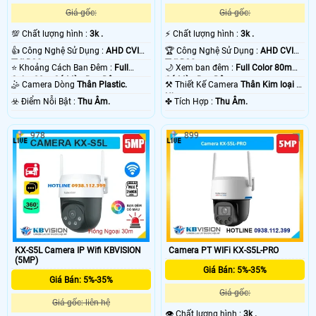
Giá gốc:
Giá gốc:
💯 Chất lượng hình :
3k .
️⚡ Chất lượng hình :
3k .
👍 Công Nghệ Sử Dụng :
AHD CVI
🏆 Công Nghệ Sử Dụng :
AHD CVI
TVI BCS.
TVI BCS.
⭐ Khoảng Cách Ban Đêm :
Full
🌙 Xem ban đêm :
Full Color 80m
Color 30m Có Màu Ban Ðêm.
Có Màu Ban Ðêm.
🤹 Camera Dòng
Thân Plastic.
⚒ Thiết Kế Camera
Thân Kim loại +
Nhựa.
️☣️ Điểm Nỗi Bật :
Thu Âm.
️✤ Tích Hợp :
Thu Âm.
978
899
'
KX-S5L Camera IP Wifi KBVISION
Camera PT WIFi KX-S5L-PRO
(5MP)
Giá Bán: 5%-35%
Giá Bán: 5%-35%
Giá gốc:
Giá gốc: liên hệ
👁 Chất lượng hình :
3k .