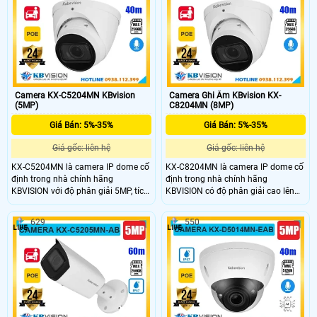
và xe, hỗ trợ báo động thông minh.
Với chuẩn chống nước IP67 và mức
Với chuẩn chống nước IP67, KX-
giá rẻ, KX-A51D là lựa chọn lý tưởng
C51L là lựa chọn camera giá rẻ
để bảo vệ không gian ngoài trời.
nhưng đầy đủ tính năng cho nhu
cầu an ninh ngoài trời.
Camera KX-C5204MN KBvision
Camera Ghi Âm KBvision KX-
(5MP)
C8204MN (8MP)
Giá Bán: 5%-35%
Giá Bán: 5%-35%
Giá gốc: liên hệ
Giá gốc: liên hệ
KX-C5204MN là camera IP dome cố
KX-C8204MN là camera IP dome cố
định trong nhà chính hãng
định trong nhà chính hãng
KBVISION với độ phân giải 5MP, tích
KBVISION có độ phân giải cao lên
hợp hồng ngoại tầm xa 40m và mic
đến 8MP cho hình ảnh sắc nét.
ghi âm. Camera hỗ trợ khe cắm thẻ
Camera tích hợp hồng ngoại 40m,
629
550
nhớ lên đến 256GB, khả năng phân
mic ghi âm, khe cắm thẻ nhớ lên
biệt người và xe, cùng công nghệ
đến 256GB và công nghệ phân biệt
POE tiện lợi. Với thiết kế vỏ kim loại
người, xe thông minh. Hỗ trợ POE,
bền bỉ và giá thành rẻ, đây là lựa
vỏ kim loại chắc chắn, camera KX-
chọn lý tưởng cho giải pháp giám
C8204MN là lựa chọn giá rẻ, chất
sát chất lượng.
lượng cao cho giải pháp giám sát
an ninh.