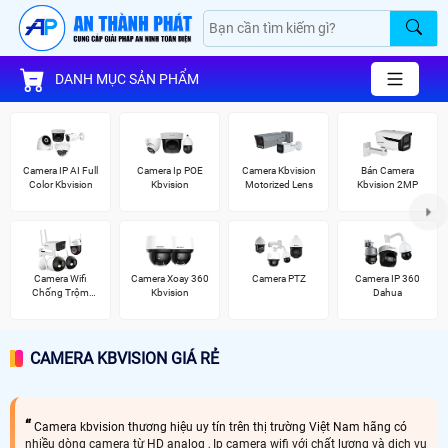
DANH MỤC SẢN PHẨM
Camera IP AI Full
Camera Ip POE
Camera Kbvision
Bán Camera
Color Kbvision
Kbvision
Motorized Lens
Kbvision 2MP
Camera Wifi
Camera Xoay 360
Camera PTZ
Camera IP 360
Chống Trộm
Kbvision
Dahua
Kbvision
CAMERA KBVISION GIÁ RẺ
Camera kbvision thương hiệu uy tín trên thị trường Việt Nam hãng có
nhiều dòng camera từ HD analog , Ip camera wifi với chất lượng và dịch vụ