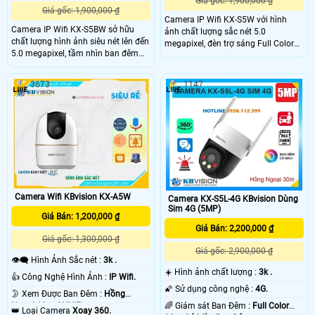
Giá gốc: 1,900,000 ₫
Giá gốc: 1,900,000 ₫
Camera IP Wifi KX-S5W với hình
Camera IP Wifi KX-S5BW sở hữu
ảnh chất lượng sắc nét 5.0
chất lượng hình ảnh siêu nét lên đến
megapixel, đèn trợ sáng Full Color
5.0 megapixel, tầm nhìn ban đêm
30m, khả năng xoay 360 độ, thu âm
với đèn trợ sáng Full Color 30m,
và âm thanh. .
công nghệ chống ngược sáng
3673
1147
DWDR, khả năng quay xoay 360 và
chống nước IP67 giúp camera luôn
thu được hình ảnh sắc nét kể cả
trong điều kiện thiếu sáng và thời
tiết nắng mưa.
Camera Wifi KBvision KX-A5W
Camera KX-S5L-4G KBvision Dùng
Sim 4G (5MP)
Giá Bán: 1,200,000 ₫
Giá Bán: 2,200,000 ₫
Giá gốc: 1,300,000 ₫
Giá gốc: 2,900,000 ₫
👁️‍🗨 Hình Ảnh Sắc nét :
3k .
☀️ Hình ảnh chất lượng :
3k .
👍 Công Nghệ Hình Ảnh :
IP Wifi.
🌠 Sử dụng công nghệ :
4G.
🌛 Xem Được Ban Đêm :
Hồng
🌈 Giám sát Ban Đêm :
Full Color
Ngoại 10m ONVIF.
👑 Loại Camera
Xoay 360.