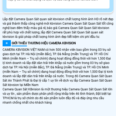
Lắp đặt Camera Quan Sát quan sát kbvision chất lượng hình ảnh HD rõ nét đẹp
và giá thành thấp công nghệ mới kbvision Camera Quan Sát Quan Sát tốt công
nghệ ban đêm thấy màu giá rẻ, báo giá Camera Quan Sát Quan Sát kbvision
rất phù hợp với chất lượng, lắp đặt Camera Quan Sát Quan Sát quan sát
kbvision là giải pháp chất lượng hình ảnh đẹp tiết kiệm chi phí đầu tư.
🔅
GIỚI THIÊU
THƯƠNG HIỆU CAMERA KBVISION
CAMERA KBVISION VIỆT NAM có hơn 500 nhân viên bao gồm trong 03 trụ sở
giao dịch tại TP. Hà Nội (miền Bắc), TP. Đà Nẵng (miền Trung) và TP. Hồ Chí
Minh (miền Nam – Trụ sở chính) đang hoạt động đồng thời với hơn 1,500 Đại
lý kinh doanh và lắp đặt dàn trải trên khắp cả nước gồm trong 03 trụ sở giao
dịch tại TP. Hà Nội (miền Bắc), TP. Đà Nẵng (miền Trung) và TP. Hồ Chí Minh
(miền Nam – Trụ sở chính) đang hoạt động đồng thời với hơn 1,500 Đại lý kinh
doanh và lắp đặt dàn trải trên khắp cả nước. Trong đó Camera Quan Sát Quan
Sát An Thành Phát là Đại lý cấp 1 uy tín về dịch vụ lắp Camera Quan Sát Quan
Sát kbvsion tại Miền Nam
Camera Quan Sát KBvision là một thương hiệu Camera Quan Sát Quan Sát lớn
và uy tín , sản phẩm được phân phối rộng khắp trên 46 tỉnh thành, Đặt biệt tại
TPHCM là trụ sở chính do đó sản phẩm luôn đầy đủ và đáp ứng nhu cầu
nhanh chống nhất cho khách hàng