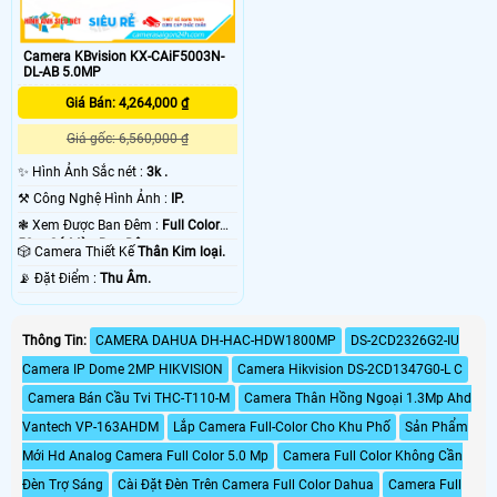
Camera KBvision KX-CAiF5003N-
DL-AB 5.0MP
Giá Bán: 4,264,000 ₫
Giá gốc: 6,560,000 ₫
✨ Hình Ảnh Sắc nét :
3k .
⚒ Công Nghệ Hình Ảnh :
IP.
❃ Xem Được Ban Đêm :
Full Color
50m Có Màu Ban Ðêm.
🎲 Camera Thiết Kế
Thân Kim loại.
️📡 Đặt Điểm :
Thu Âm.
Thông Tin:
CAMERA DAHUA DH-HAC-HDW1800MP
DS-2CD2326G2-IU
Camera IP Dome 2MP HIKVISION
Camera Hikvision DS-2CD1347G0-L C
Camera Bán Cầu Tvi THC-T110-M
Camera Thân Hồng Ngoại 1.3Mp Ahd
Vantech VP-163AHDM
Lắp Camera Full-Color Cho Khu Phố
Sản Phẩm
Mới Hd Analog Camera Full Color 5.0 Mp
Camera Full Color Không Cần
Đèn Trợ Sáng
Cài Đặt Đèn Trên Camera Full Color Dahua
Camera Full