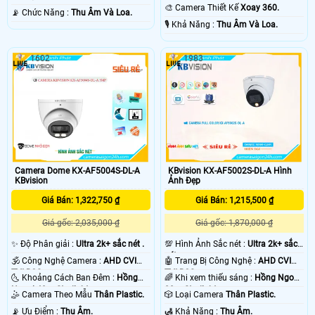
30m Có Màu Ban Ðêm.
🎨 Camera Thiết Kế
Xoay 360.
️📡 Chức Năng :
Thu Âm Và Loa.
️🎙 Khả Năng :
Thu Âm Và Loa.
1602
1983
Camera Dome KX-AF5004S-DL-A
KBvision KX-AF5002S-DL-A Hình
KBvision
Ảnh Đẹp
Giá Bán: 1,322,750 ₫
Giá Bán: 1,215,500 ₫
Giá gốc: 2,035,000 ₫
Giá gốc: 1,870,000 ₫
✨ Độ Phân giải :
Ultra 2k+ sắc nét .
💯 Hình Ảnh Sắc nét :
Ultra 2k+ sắc
nét .
🕉️ Công Nghệ Camera :
AHD CVI
🤖️ Trang Bị Công Nghệ :
AHD CVI
TVI BCS.
TVI BCS.
🌜 Khoảng Cách Ban Đêm :
Hồng
🌈 Khi xem thiếu sáng :
Hồng Ngoại
Ngoại 40m Starlight.
20m Starlight.
🤹 Camera Theo Mẫu
Thân Plastic.
🎲 Loại Camera
Thân Plastic.
️📡 Ưu Điểm :
Thu Âm.
️🛃 Khả Năng :
Thu Âm.