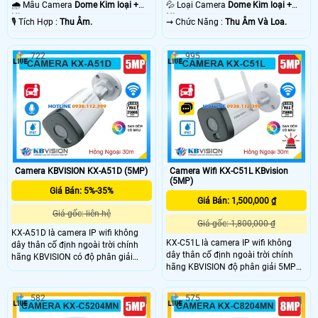
Color 30m Có Màu Ban Ðêm.
30m Có Màu Ban Ðêm.
🌧️ Mẫu Camera
Dome Kim loại +
💦 Loại Camera
Dome Kim loại +
Nhựa.
Nhựa.
️🎙 Tích Hợp :
Thu Âm.
️⇝ Chức Năng :
Thu Âm Và Loa.
722
995
Camera KBVISION KX-A51D (5MP)
Camera Wifi KX-C51L KBvision
(5MP)
Giá Bán: 5%-35%
Giá Bán: 1,500,000 ₫
Giá gốc: liên hệ
Giá gốc: 1,800,000 ₫
KX-A51D là camera IP wifi không
KX-C51L là camera IP wifi không
dây thân cố định ngoài trời chính
dây thân cố định ngoài trời chính
hãng KBVISION có độ phân giải
hãng KBVISION độ phân giải 5MP
5MP cho hình ảnh sắc nét. Camera
cho hình ảnh sắc nét. Camera tích
hỗ trợ hồng ngoại 30m, ánh sáng
hợp hồng ngoại 30m, ánh sáng kép
kép Full Color, tích hợp mic ghi âm,
582
575
full color, đàm thoại 2 chiều, khe
khe cắm thẻ nhớ lên đến 256GB,
cắm thẻ nhớ 256GB, phát hiện người
phân biệt người và xe thông minh.