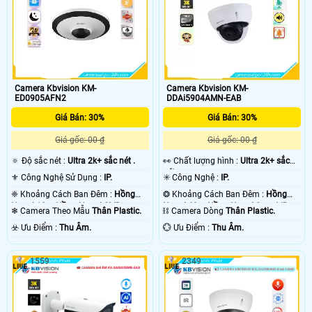
Camera Kbvision KM-
Camera Kbvision KM-
ED0905AFN2
DDAi5904AMN-EAB
Giá Bán: 30%
Giá Bán: 30%
Giá gốc: 00 ₫
Giá gốc: 00 ₫
🔅 Độ sắc nét :
Ultra 2k+ sắc nét .
️👀 Chất lượng hình :
Ultra 2k+ sắc
nét .
⚜️ Công Nghệ Sử Dụng :
IP.
✳️ Công Nghệ :
IP.
❈ Khoảng Cách Ban Đêm :
Hồng
❂ Khoảng Cách Ban Đêm :
Hồng
Ngoại 10m Hồng Ngoại SMD.
Ngoại 60m Hồng Ngoại Smart IR.
❄ Camera Theo Mẫu
Thân Plastic.
⛓ Camera Dòng
Thân Plastic.
️☣️ Ưu Điểm :
Thu Âm.
️💮 Ưu Điểm :
Thu Âm.
1559
2349