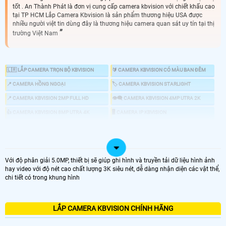
tốt . An Thành Phát là đơn vị cung cấp camera kbvision với chiết khấu cao
tại TP HCM Lắp Camera Kbvision là sản phẩm thương hiệu USA được
nhiều người việt tin dùng đây là thương hiệu camera quan sát uy tín tại thị
trường Việt Nam
🇱🇷 LẮP CAMERA TRỌN BỘ KBVISION
🔰 CAMERA KBVISION CÓ MÀU BAN ĐÊM
📍 CAMERA HỒNG NGOẠI
🏷 CAMERA KBVISION STARLIGHT
📍 CAMERA KBVISION 2MP FULL HD
👁️‍🗨️ CAMERA KBVISION 4MP UTRA 2K
👍 CAMERA KBVISION 8MP UTRA 4K
🖥 CAMERA IP KBVISION
🔎 CAMERA ZOOM KBVISION
📣 CAMERA CHỐNG TRỘM KBVISION
🕹 CAMERA KBVISION 360
💤 CAMERA AI KBVISION
🎞 ĐẦU GHI KBVISION
Với độ phân giải 5.0MP, thiết bị sẽ giúp ghi hình và truyền tải dữ liệu hình ảnh
hay video với độ nét cao chất lượng 3K siêu nét, dễ dàng nhận diện các vật thể,
chi tiết có trong khung hình
👌 CHỌN CAMERA KBVISION GIÁ RẺ CHÍNH HÃNG
LẮP CAMERA KBVISION CHÍNH HÃNG