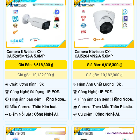
1697
2913
Camera KBvision KX-
Camera Kbvision KX-
CAi5205MN2-A 5.0MP
CAi5204MN2-A 5.0MP
Giá Bán: 6,618,300 ₫
Giá Bán: 6,618,300 ₫
Giá gốc: 10,182,000 ₫
Giá gốc: 10,182,000 ₫
☀️ Chất lượng hình :
3k .
✨ Hình Ành Chất Lượng :
3k .
🏆 Công Nghệ Sử Dụng :
IP POE.
🏆 Công Nghệ :
IP POE.
🌔 Hình ảnh ban đêm :
Hồng Ngoại
🔅 Hình ảnh ban đêm :
Hồng Ngoại
60m Hồng Ngoại Smart IR.
40m Hồng Ngoại Smart IR.
🎼️ Mẫu Camera
Thân Kim loại.
🌧️ Camera Theo Mẫu
Thân Plastic.
️↭ Điểm Nỗi Bật :
Công Nghệ AI.
️ლ Ưu Điểm :
Công Nghệ AI.
1473
1492