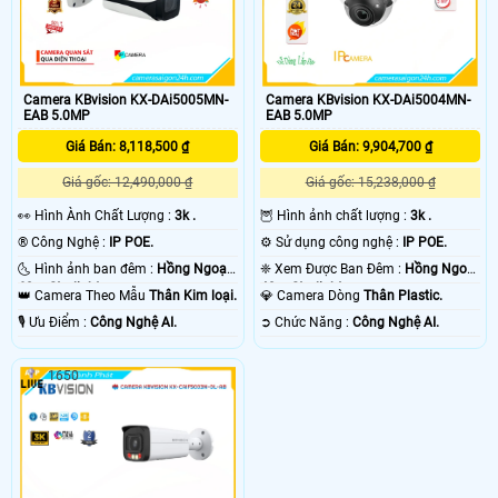
Camera KBvision KX-DAi5005MN-
Camera KBvision KX-DAi5004MN-
EAB 5.0MP
EAB 5.0MP
Giá Bán: 8,118,500 ₫
Giá Bán: 9,904,700 ₫
Giá gốc: 12,490,000 ₫
Giá gốc: 15,238,000 ₫
️👀 Hình Ành Chất Lượng :
3k .
🦉 Hình ảnh chất lượng :
3k .
®️ Công Nghệ :
IP POE.
⚙ Sử dụng công nghệ :
IP POE.
🌜 Hình ảnh ban đêm :
Hồng Ngoại
❈ Xem Được Ban Đêm :
Hồng Ngoại
60m Starlight.
40m Starlight.
👑 Camera Theo Mẫu
Thân Kim loại.
💎 Camera Dòng
Thân Plastic.
️🎙 Ưu Điểm :
Công Nghệ AI.
️➲ Chức Năng :
Công Nghệ AI.
1650