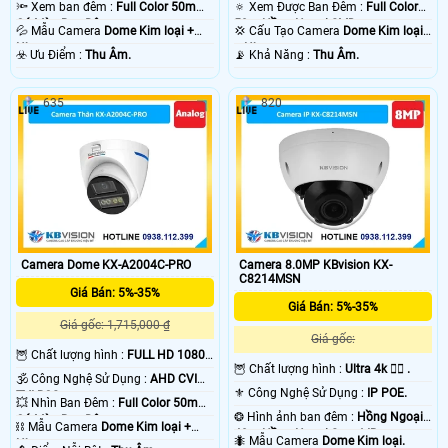
🔦 Xem ban đêm :
Full Color 50m
🔅 Xem Được Ban Đêm :
Full Color
Có Màu Ban Ðêm.
50m Hồng Ngoại SMD.
💦 Mẫu Camera
Dome Kim loại +
💢 Cấu Tạo Camera
Dome Kim loại
Nhựa.
+ Nhựa.
️☣️ Ưu Điểm :
Thu Âm.
️📡 Khả Năng :
Thu Âm.
635
820
Camera Dome KX-A2004C-PRO
Camera 8.0MP KBvision KX-
C8214MSN
Giá Bán: 5%-35%
Giá Bán: 5%-35%
Giá gốc: 1,715,000 ₫
Giá gốc:
🦉 Chất lượng hình :
FULL HD 1080P
🦉 Chất lượng hình :
Ultra 4k 👍🏾 .
.
🕉️ Công Nghệ Sử Dụng :
AHD CVI
⚜️ Công Nghệ Sử Dụng :
IP POE.
TVI BCS.
💥 Nhìn Ban Đêm :
Full Color 50m
❂ Hình ảnh ban đêm :
Hồng Ngoại
Có Màu Ban Ðêm.
⛓ Mẫu Camera
Dome Kim loại +
40m Hồng Ngoại Smart IR.
🐜 Mẫu Camera
Dome Kim loại.
Nhựa.