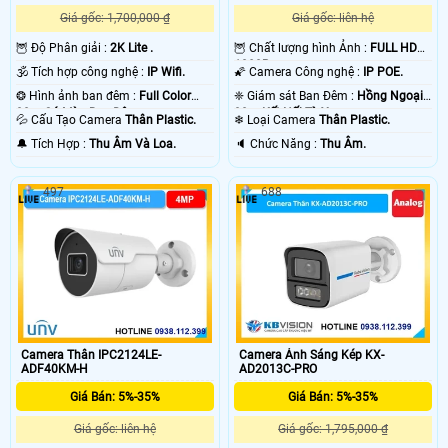
Giá gốc: 1,700,000 ₫
Giá gốc: liên hệ
🦉 Độ Phân giải :
2K Lite .
🦉 Chất lượng hình Ảnh :
FULL HD
1080P .
🕉️ Tích hợp công nghệ :
IP Wifi.
🌠 Camera Công nghệ :
IP POE.
❂ Hình ảnh ban đêm :
Full Color
❈ Giám sát Ban Đêm :
Hồng Ngoại
30m Có Màu Ban Ðêm.
30m Kết Nối Từ Xa.
💦 Cấu Tạo Camera
Thân Plastic.
❄ Loại Camera
Thân Plastic.
️🔔 Tích Hợp :
Thu Âm Và Loa.
️🔈 Chức Năng :
Thu Âm.
497
688
'
Camera Thân IPC2124LE-
Camera Ánh Sáng Kép KX-
ADF40KM-H
AD2013C-PRO
Giá Bán: 5%-35%
Giá Bán: 5%-35%
Giá gốc: liên hệ
Giá gốc: 1,795,000 ₫