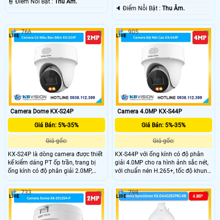
️👮 Điểm Nỗi Bật :
Thu Âm.
️🔈 Điểm Nỗi Bật :
Thu Âm.
766
905
Camera Dome KX-S24P
Camera 4.0MP KX-S44P
Giá Bán: 5%-35%
Giá Bán: 5%-35%
Giá gốc:
Giá gốc:
KX-S24P là dòng camera được thiết
KX-S44P với ống kính có độ phân
kế kiểm dáng PT ốp trần, trang bị
giải 4.0MP cho ra hình ảnh sắc nét,
ống kính có độ phân giải 2.0MP,
với chuẩn nén H.265+, tốc độ khung
cảm biến Cmos , chuẩn nén H.265+
hình 25/30fps, trang bị đèn Led giúp
giúp tiết kiệm băng thông khi lưu
nhìn hình ảnh có màu vào ban đêm
733
798
trữ, hỗ trợ PoE, tích hợp micro và loa
với khoảng cách 30m, trang bị tính
đàm thoại 2 chiều, nhìn hình ảnh có
năng thông minh bảo vệ vành đai,
màu vao ban đêm
phát hiện con người và phương tiện