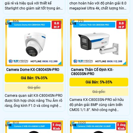
giá rẻ và hiệu quả với thiết kế
chọn hoàn hảo với độ phân giải 8.0
Starlight cho giám sát tốt trong ánh
megapixel Ultra 4k, chất lượng hình
sáng yếu. Có cấu hình IP, hỗ trợ thẻ
ảnh cao. Camera được sản xuất từ
nhớ Micro SD 512GB, độ phân giải
chất liệu kim loại, hỗ trợ cảnh báo
866
723
4.0 MP và xem Full Color 30m vào
cống trộm chủ động. Với cảm biến
ban đêm. Công nghệ IP, chống
chuyển động. Chức năng thu âm và
ngược sáng DWDR 140db, và thân
loa trên camera giúp nghe và nói
kim loại với độ nhạy sáng cực cao.
trong phạm vi 3m.
Camera Dome KX-C8004SN-PRO
Camera Thân Cố Định KX-
C8003SN-PRO
Giá Bán: 5%-35%
Giá Bán: 5%-35%
Giá gốc:
Giá gốc:
Camera quan sát KX-C8004SN-PRO
Camera KX-C8003SN-PRO sở hữu
được tích hợp chức năng Thu Âm rõ
độ phân giải 8MP cùng cảm biến
ràng, ống kính F1.0 và công nghệ AI-
CMOS 1/1.8”. Nhờ công nghệ
ISP mang lại hình ảnh ban đêm
Starlight với độ nhạy sáng 0.0008
màu sắc sống động. DWDR 120db
Lux @ F1.0, camera cho hình ảnh rõ
và Chống Ngược Sáng giúp tăng
910
1020
nét trong điều kiện ánh sáng cực
cường độ sáng và chất lượng hình
thấp, kết hợp WDR 120dB và LED
ảnh, cho phép xem rõ hơn dù ở đâu.