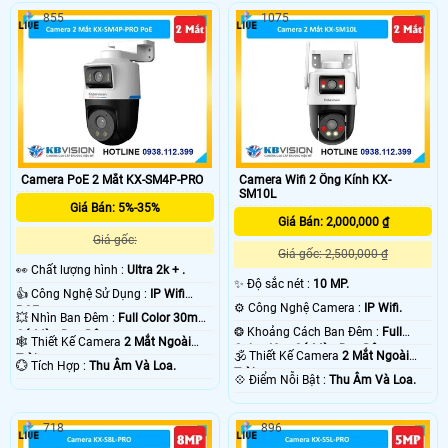
855
1075
Camera PoE 2 Mắt KX-SM4P-PRO
Camera Wifi 2 Ống Kính KX-
SM10L
Giá Bán: 5%-35%
Giá Bán: 2,000,000 ₫
Giá gốc:
Giá gốc: 2,500,000 ₫
️👀 Chất lượng hình :
Ultra 2k + .
✨ Độ sắc nét :
10 MP.
👍 Công Nghệ Sử Dụng :
IP Wifi
⚙ Công Nghệ Camera :
IP Wifi.
POE.
💥 Nhìn Ban Đêm :
Full Color 30m
❂ Khoảng Cách Ban Đêm :
Full
Có Màu Ban Ðêm.
🕸️ Thiết Kế Camera
2 Mắt Ngoài
Color 40m Có Màu Ban Ðêm.
🕉️ Thiết Kế Camera
2 Mắt Ngoài
Trời.
️💮 Tích Hợp :
Thu Âm Và Loa.
Trời.
️💠 Điểm Nỗi Bật :
Thu Âm Và Loa.
718
896