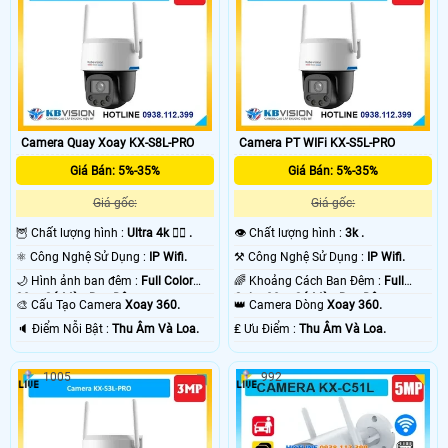
Camera Quay Xoay KX-S8L-PRO
Camera PT WIFi KX-S5L-PRO
Giá Bán: 5%-35%
Giá Bán: 5%-35%
Giá gốc:
Giá gốc:
🦉 Chất lượng hình :
Ultra 4k 👍🏾 .
👁 Chất lượng hình :
3k .
⚛️ Công Nghệ Sử Dụng :
IP Wifi.
⚒ Công Nghệ Sử Dụng :
IP Wifi.
🌙 Hình ảnh ban đêm :
Full Color
🌈 Khoảng Cách Ban Đêm :
Full
30m Có Màu Ban Ðêm.
Color 30m Có Màu Ban Ðêm.
🎨 Cấu Tạo Camera
Xoay 360.
👑 Camera Dòng
Xoay 360.
️🔈 Điểm Nỗi Bật :
Thu Âm Và Loa.
️₤ Ưu Điểm :
Thu Âm Và Loa.
1005
992