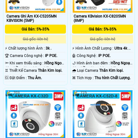
Camera Ghi Âm KX-C5205MN
Camera KBvision KX-C8205MN
KBVISION (5MP)
(8MP)
Giá Bán: 5%-35%
Giá Bán: 5%-35%
Giá gốc: liên hệ
Giá gốc: liên hệ
️⚡ Chất lượng hình Ảnh :
3k .
️⚡ Hình Ành Chất Lượng :
Ultra 4k 👍🏾
.
🏆 Camera Công nghệ :
IP POE.
🤖️ Công Nghệ :
IP POE.
🔦 Khi xem thiếu sáng :
Hồng Ngoại
🌙 Hình ảnh ban đêm :
Hồng Ngoại
60m Hồng Ngoại Smart IR.
60m Hồng Ngoại Smart IR.
♊ Thiết Kế Camera
Thân Kim loại.
🌧️ Loại Camera
Thân Kim loại.
️🆑 Đặt Điểm :
Thu Âm.
️⌘ Tích Hợp :
Thu hình Chất Lượng.
703
725