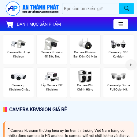
DANH MỤC SẢN PHẨM
Camera Kim Loại
Camera Kbvision
Camera Kbvision
Camera Ip 360
Kbvison
4K Siêu Nét
Ban Đêm Có Màu
Kbvision
Camera Ip
Lắp Camera IOT
Camera Wifi
Camera Ip Dome
Kbvision Chất
Kbvision
Chính Hãng
Full Color Hik
Lượng
CAMERA KBVISION GIÁ RẺ
Camera kbvision thương hiệu uy tín trên thị trường Việt Nam hãng có
nhiều dòng camera từ HD analog , Ip camera wifi với chất lượng và dịch vụ