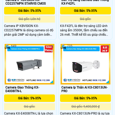
Camera IP KBVISION KX-
Đèn Trợ Sáng Camera Giao Thông
CD2257MPN STARVIS CMOS
KX-F42FL
Giá Bán: 5%-35%
Giá Bán: 5%-35%
Giá gốc: Liên hệ
Giá gốc:
Camera IP KBVISION KX-
KX-F42FL là đèn trợ sáng LED ánh
CD2257MPN là dòng camera có độ
sáng ấm 3500K, tầm chiếu xa đến
phân giải 2MP sử dụng cảm biến
26 mét. Thiết kế tối ưu giúp chiếu
STARVIS CMOS 1/2.8" hỗ trợ quay
sáng rõ ràng 3 làn đường, đảm bảo
quét 360° zoom quang 25X và công
hình ảnh camera luôn rõ nét trong
649
735
nghệ Starlight cho hình ảnh sắc nét
điều kiện ánh sáng yếu hoặc ban
trong điều kiện ánh sáng cực thấp.
đêm.
Tích hợp AI thông minh hồng ngoại
100m và đèn LED màu 50m.
Camera Giao Thông KX-
Camera Ip Thân AI KX-C8013UN-
E4008ITN-L
PRO
Giá Bán: 5%-35%
Giá Bán: 5%-35%
Giá gốc:
Giá gốc: 9,400,000 ₫
Camera KX-E4008ITN-L là lựa chọn
Camera KX-C8013UN-PRO là sự lựa