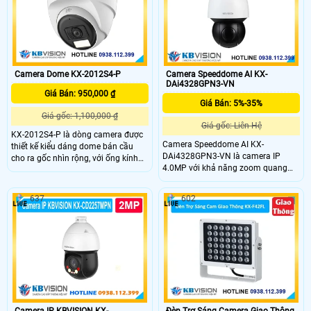
Camera Dome KX-2012S4-P
Camera Speeddome AI KX-
DAi4328GPN3-VN
Giá Bán: 950,000 ₫
Giá Bán: 5%-35%
Giá gốc: 1,100,000 ₫
Giá gốc: Liên Hệ
KX-2012S4-P là dòng camera được
Camera Speeddome AI KX-
thiết kế kiểu dáng dome bán cầu
DAi4328GPN3-VN là camera IP
cho ra gốc nhìn rộng, với ống kính
4.0MP với khả năng zoom quang
có độ phân giải 2.0Mp, trang bị đèn
32x và zoom số 16x. KX-
Led trợ sáng giúm nhìn có màu vào
DAi4328GPN3-VN hỗ trợ phát hiện
ban đêm khoảng cách 15m, chống
637
602
khuôn mặt, nhận dạng người và xe
ngược sáng DWDR, sử dụng chung
(SMD 4.0), cùng chức năng AI Auto
với đầu ghi
Tracking và IVS, hồng ngoại tầm xa
150m và chuẩn bảo vệ IP67 và
IK10.