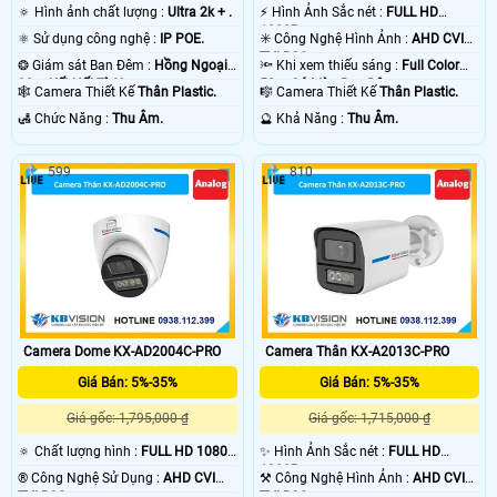
🔅 Hình ảnh chất lượng :
Ultra 2k + .
️⚡ Hình Ảnh Sắc nét :
FULL HD
1080P .
⚛️ Sử dụng công nghệ :
IP POE.
✳️ Công Nghệ Hình Ảnh :
AHD CVI
TVI BCS.
❂ Giám sát Ban Đêm :
Hồng Ngoại
🔦 Khi xem thiếu sáng :
Full Color
30m Kết Nối Từ Xa.
50m Có Màu Ban Ðêm.
🕸️ Camera Thiết Kế
Thân Plastic.
🎼️ Camera Thiết Kế
Thân Plastic.
️🛃 Chức Năng :
Thu Âm.
️🔮 Khả Năng :
Thu Âm.
599
810
Camera Dome KX-AD2004C-PRO
Camera Thân KX-A2013C-PRO
Giá Bán: 5%-35%
Giá Bán: 5%-35%
Giá gốc: 1,795,000 ₫
Giá gốc: 1,715,000 ₫
🔅 Chất lượng hình :
FULL HD 1080P
✨ Hình Ảnh Sắc nét :
FULL HD
.
1080P .
®️ Công Nghệ Sử Dụng :
AHD CVI
⚒ Công Nghệ Hình Ảnh :
AHD CVI
TVI BCS.
TVI BCS.