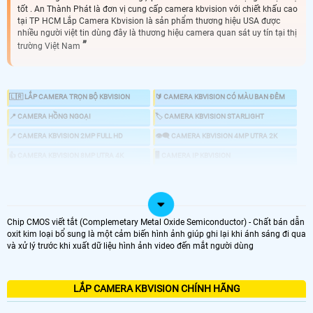
tốt . An Thành Phát là đơn vị cung cấp camera kbvision với chiết khấu cao
tại TP HCM Lắp Camera Kbvision là sản phẩm thương hiệu USA được
nhiều người việt tin dùng đây là thương hiệu camera quan sát uy tín tại thị
trường Việt Nam
🇱🇷 LẮP CAMERA TRỌN BỘ KBVISION
🔰 CAMERA KBVISION CÓ MÀU BAN ĐÊM
📍 CAMERA HỒNG NGOẠI
🏷 CAMERA KBVISION STARLIGHT
📍 CAMERA KBVISION 2MP FULL HD
👁️‍🗨️ CAMERA KBVISION 4MP UTRA 2K
👍 CAMERA KBVISION 8MP UTRA 4K
🖥 CAMERA IP KBVISION
🔎 CAMERA ZOOM KBVISION
📣 CAMERA CHỐNG TRỘM KBVISION
🕹 CAMERA KBVISION 360
💤 CAMERA AI KBVISION
🎞 ĐẦU GHI KBVISION
Chip CMOS viết tắt (Complemetary Metal Oxide Semiconductor) - Chất bán dẫn
oxit kim loại bổ sung là một cảm biến hình ảnh giúp ghi lại khi ánh sáng đi qua
và xử lý trước khi xuất dữ liệu hình ảnh video đến mắt người dùng
👌 CHỌN CAMERA KBVISION GIÁ RẺ CHÍNH HÃNG
LẮP CAMERA KBVISION CHÍNH HÃNG