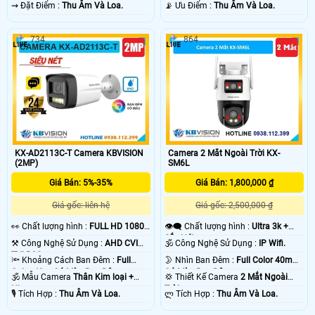
️⇝ Đặt Điểm :
Thu Âm Và Loa.
️📡 Ưu Điểm :
Thu Âm Và Loa.
734
864
KX-AD2113C-T Camera KBVISION
Camera 2 Mắt Ngoài Trời KX-
(2MP)
SM6L
Giá Bán: 5%-35%
Giá Bán: 1,800,000 ₫
Giá gốc: liên hệ
Giá gốc: 2,500,000 ₫
️👀 Chất lượng hình :
FULL HD 1080P
👁️‍🗨 Chất lượng hình :
Ultra 3k +
.
Sắc Nét .
⚒ Công Nghệ Sử Dụng :
AHD CVI
🕉️ Công Nghệ Sử Dụng :
IP Wifi.
TVI BCS.
🔦 Khoảng Cách Ban Đêm :
Full
🌛 Nhìn Ban Đêm :
Full Color 40m
Color 40m Có Màu Ban Ðêm.
Có Màu Ban Ðêm.
🕉️ Mẫu Camera
Thân Kim loại +
💢 Thiết Kế Camera
2 Mắt Ngoài
Nhựa.
Trời.
️🎙 Tích Hợp :
Thu Âm Và Loa.
️ლ Tích Hợp :
Thu Âm Và Loa.