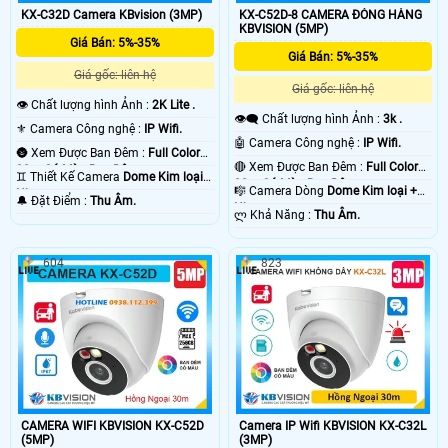
KX-C32D Camera KBvision (3MP)
KX-C52D-8 CAMERA ĐÓNG HÀNG
KBVISION (5MP)
Giá Bán: 5%-35%
Giá Bán: 5%-35%
Giá gốc: liên hệ
Giá gốc: liên hệ
👁 Chất lượng hình Ảnh :
2K Lite .
👁️‍🗨 Chất lượng hình Ảnh :
3k .
⚜️ Camera Công nghệ :
IP Wifi.
🤖️ Camera Công nghệ :
IP Wifi.
🌚 Xem Được Ban Đêm :
Full Color
🔴 Xem Được Ban Đêm :
Full Color
30m Có Màu Ban Ðêm.
♊ Thiết Kế Camera
Dome Kim loại +
30m Có Màu Ban Ðêm.
🎼️ Camera Dòng
Dome Kim loại +
Nhựa.
️🔔 Đặt Điểm :
Thu Âm.
Nhựa.
️ლ Khả Năng :
Thu Âm.
604
823
CAMERA WIFI KBVISION KX-C52D
Camera IP Wifi KBVISION KX-C32L
(5MP)
(3MP)