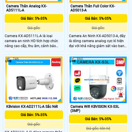
Camera Thân Analog KX-
Camera Thân Full Color KX-
AD5111L-A
AD5013-A
Giá Bán: 5%-35%
Giá Bán: 5%-35%
Giá gốc:
Giá gốc:
Camera KX-AD5111L-A là loại
Camera An Ninh KX-AD5013-A, đây
camera an ninh HD tích hợp chức
là dòng camera analog cực kì hiện
năng cao cấp, thu âm, cảnh báo
đại với khả năng giám sát vào ban
chuyển động thông minh, công
đêm cực kì ấn tượng lên đến 80m,
nghệ Smart Motion Detection, DWDR
với chất liệu kim loại và nhựa mang
746
860
chống ngược sáng, hình ảnh rõ hơn
lại sự chắc chắn, tích hợp micro
ở mọi điều kiện ánh sáng. Sử dụng
giúp thu ấm cực kì ấn tượng.
đầu ghi công nghệ xử lý hình ảnh
thiếu sáng có màu ban đêm tối ưu
KBvision KX-AD2111L-A Sắc Nét
Camera Wifi KBVISION KX-S3L
(3MP)
Giá Bán: 5%-35%
Giá Bán: 5%-35%
Giá gốc:
Giá gốc: liên hệ