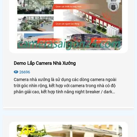
Demo Lắp Camera Nhà Xưởng
26696
Camera nhà xưởng là sử dụng các dòng camera ngoài
trời góc nhìn rộng, kết hợp với camera trong nhà có độ
phân giải cao, kết hợp tính năng night breaker / dark
fighter để quan sát thật rõ nét vào ban đêm. Giám sát khu
vực lối ra vào, khu vực soát vé xe máy. Giám sát khu vực
máy chấm công (quản lý ra vào). Giám sát toàn khu vực
trạm bảo vệ