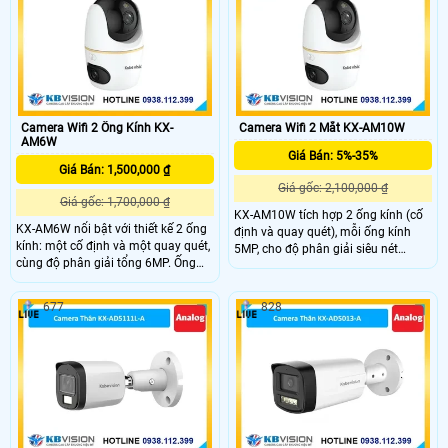
ánh sáng ấm hỗ trợ quan sát ban
đêm hiệu quả đến 50m.
Camera Wifi 2 Ống Kính KX-
Camera Wifi 2 Mắt KX-AM10W
AM6W
Giá Bán: 5%-35%
Giá Bán: 1,500,000 ₫
Giá gốc: 2,100,000 ₫
Giá gốc: 1,700,000 ₫
KX-AM10W tích hợp 2 ống kính (cố
KX-AM6W nổi bật với thiết kế 2 ống
định và quay quét), mỗi ống kính
kính: một cố định và một quay quét,
5MP, cho độ phân giải siêu nét
cùng độ phân giải tổng 6MP. Ống
10MP. Góc nhìn rộng 86°, quay
kính quay có khả năng xoay ngang
ngang 349°, dọc -5~90°, kết hợp
349°, dọc -5~90°, tích hợp hồng
hồng ngoại và LED sáng ấm giúp
677
828
ngoại và LED sáng ấm cho hình ảnh
ghi hình rõ nét cả ngày lẫn đêm.
rõ nét ngày đêm. Tất cả điều khiển
Điều khiển trực tiếp dễ dàng qua
dễ dàng qua ứng dụng KBView Plus.
ứng dụng KBView Plus.