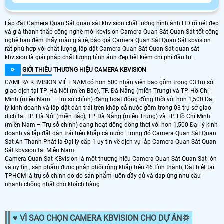
Lắp đặt Camera Quan Sát quan sát kbvision chất lượng hình ảnh HD rõ nét đẹp
và giá thành thấp công nghệ mới kbvision Camera Quan Sát Quan Sát tốt công
nghệ ban đêm thấy màu giá rẻ, báo giá Camera Quan Sát Quan Sát kbvision
rất phù hợp với chất lượng, lắp đặt Camera Quan Sát Quan Sát quan sát
kbvision là giải pháp chất lượng hình ảnh đẹp tiết kiệm chi phí đầu tư.
🔅
GIỚI THIÊU
THƯƠNG HIỆU CAMERA KBVISION
CAMERA KBVISION VIỆT NAM có hơn 500 nhân viên bao gồm trong 03 trụ sở
giao dịch tại TP. Hà Nội (miền Bắc), TP. Đà Nẵng (miền Trung) và TP. Hồ Chí
Minh (miền Nam – Trụ sở chính) đang hoạt động đồng thời với hơn 1,500 Đại
lý kinh doanh và lắp đặt dàn trải trên khắp cả nước gồm trong 03 trụ sở giao
dịch tại TP. Hà Nội (miền Bắc), TP. Đà Nẵng (miền Trung) và TP. Hồ Chí Minh
(miền Nam – Trụ sở chính) đang hoạt động đồng thời với hơn 1,500 Đại lý kinh
doanh và lắp đặt dàn trải trên khắp cả nước. Trong đó Camera Quan Sát Quan
Sát An Thành Phát là Đại lý cấp 1 uy tín về dịch vụ lắp Camera Quan Sát Quan
Sát kbvsion tại Miền Nam
Camera Quan Sát KBvision là một thương hiệu Camera Quan Sát Quan Sát lớn
và uy tín , sản phẩm được phân phối rộng khắp trên 46 tỉnh thành, Đặt biệt tại
TPHCM là trụ sở chính do đó sản phẩm luôn đầy đủ và đáp ứng nhu cầu
nhanh chống nhất cho khách hàng
♥️ VÌ SAO CHỌN CAMERA KBVISION CHO DỰ ÁN️💢