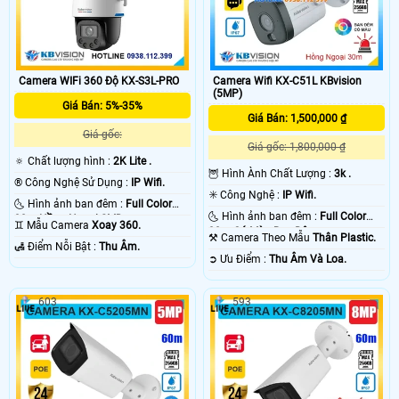
Camera WIFi 360 Độ KX-S3L-PRO
Camera Wifi KX-C51L KBvision
(5MP)
Giá Bán: 5%-35%
Giá Bán: 1,500,000 ₫
Giá gốc:
Giá gốc: 1,800,000 ₫
🔅 Chất lượng hình :
2K Lite .
🦉 Hình Ành Chất Lượng :
3k .
®️ Công Nghệ Sử Dụng :
IP Wifi.
✳️ Công Nghệ :
IP Wifi.
🌜 Hình ảnh ban đêm :
Full Color
🌜 Hình ảnh ban đêm :
Full Color
30m Hồng Ngoại SMD.
♊ Mẫu Camera
Xoay 360.
30m Có Màu Ban Ðêm.
⚒ Camera Theo Mẫu
Thân Plastic.
️🛃 Điểm Nỗi Bật :
Thu Âm.
️➲ Ưu Điểm :
Thu Âm Và Loa.
603
593