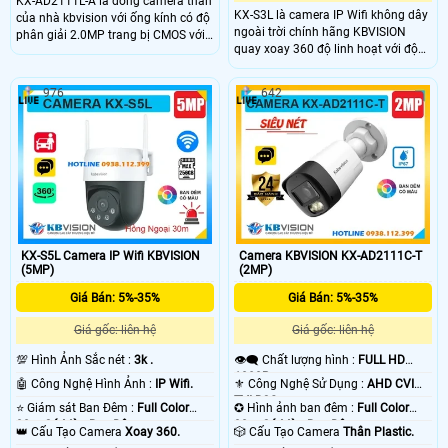
KX-AD2111L-A là dòng camera thân
KX-S3L là camera IP Wifi không dây
của nhà kbvision với ống kính có độ
ngoài trời chính hãng KBVISION
phân giải 2.0MP trang bị CMOS với
quay xoay 360 độ linh hoạt với độ
độ phân giải 2.0MP cho ra hình ảnh
phân giải 3MP sắc nét. Camera tích
sắc nét, trang bị đèn LeD giúp nhìn
hợp hồng ngoại 30m, công nghệ
có màu vào ban đêm với khoảng
976
642
ánh sáng kép Full Color, đàm thoại
cách lên đến 20m, trang bị micro
2 chiều và khe cắm thẻ nhớ lên đến
giúp thu âm trực tiếp
256GB. Ngoài ra, camera còn có khả
năng phân biệt người và xe, tích hợp
báo động thông minh, đạt chuẩn
IP66 chống nước, hoạt động bền bỉ
giá rẻ.
KX-S5L Camera IP Wifi KBVISION
Camera KBVISION KX-AD2111C-T
(5MP)
(2MP)
Giá Bán: 5%-35%
Giá Bán: 5%-35%
Giá gốc: liên hệ
Giá gốc: liên hệ
💯 Hình Ảnh Sắc nét :
3k .
👁️‍🗨 Chất lượng hình :
FULL HD
1080P .
🤖️ Công Nghệ Hình Ảnh :
IP Wifi.
⚜️ Công Nghệ Sử Dụng :
AHD CVI
TVI BCS.
⭐ Giám sát Ban Đêm :
Full Color
✪ Hình ảnh ban đêm :
Full Color
30m Có Màu Ban Ðêm.
30m Có Màu Ban Ðêm.
👑 Cấu Tạo Camera
Xoay 360.
🎲 Cấu Tạo Camera
Thân Plastic.