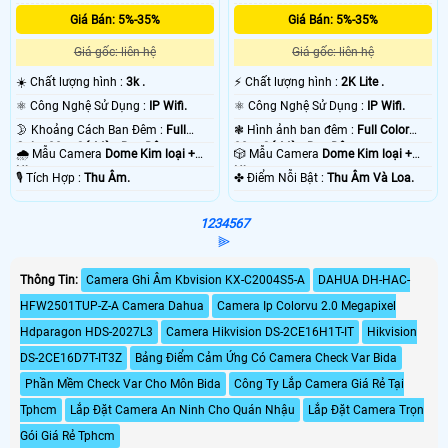
Giá Bán: 5%-35%
Giá Bán: 5%-35%
Giá gốc: liên hệ
Giá gốc: liên hệ
☀️ Chất lượng hình :
3k .
️⚡ Chất lượng hình :
2K Lite .
⚛️ Công Nghệ Sử Dụng :
IP Wifi.
⚛️ Công Nghệ Sử Dụng :
IP Wifi.
🌛 Khoảng Cách Ban Đêm :
Full
❃ Hình ảnh ban đêm :
Full Color
Color 30m Có Màu Ban Ðêm.
30m Có Màu Ban Ðêm.
🌧️ Mẫu Camera
Dome Kim loại +
🎲 Mẫu Camera
Dome Kim loại +
Nhựa.
Nhựa.
️🎙 Tích Hợp :
Thu Âm.
️✤ Điểm Nỗi Bật :
Thu Âm Và Loa.
1
2
3
4
5
6
7
⫸
Thông Tin:
Camera Ghi Âm Kbvision KX-C2004S5-A
DAHUA DH-HAC-
HFW2501TUP-Z-A Camera Dahua
Camera Ip Colorvu 2.0 Megapixel
Hdparagon HDS-2027L3
Camera Hikvision DS-2CE16H1T-IT
Hikvision
DS-2CE16D7T-IT3Z
Bảng Điểm Cảm Ứng Có Camera Check Var Bida
Phần Mềm Check Var Cho Môn Bida
Công Ty Lắp Camera Giá Rẻ Tại
Tphcm
Lắp Đặt Camera An Ninh Cho Quán Nhậu
Lắp Đặt Camera Trọn
Gói Giá Rẻ Tphcm