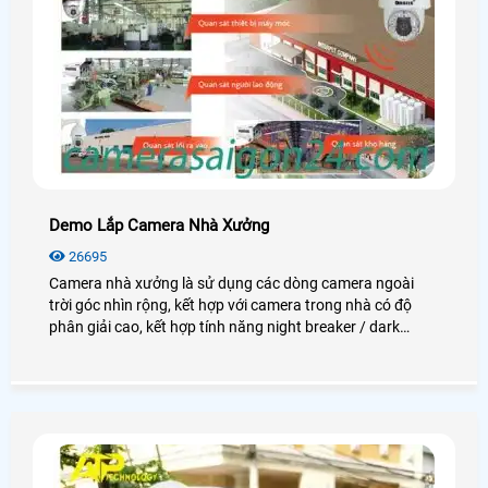
Demo Lắp Camera Nhà Xưởng
26695
Camera nhà xưởng là sử dụng các dòng camera ngoài
trời góc nhìn rộng, kết hợp với camera trong nhà có độ
phân giải cao, kết hợp tính năng night breaker / dark
fighter để quan sát thật rõ nét vào ban đêm. Giám sát khu
vực lối ra vào, khu vực soát vé xe máy. Giám sát khu vực
máy chấm công (quản lý ra vào). Giám sát toàn khu vực
trạm bảo vệ