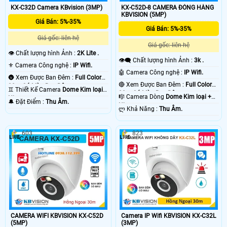
KX-C32D Camera KBvision (3MP)
KX-C52D-8 CAMERA ĐÓNG HÀNG
KBVISION (5MP)
Giá Bán: 5%-35%
Giá Bán: 5%-35%
Giá gốc: liên hệ
Giá gốc: liên hệ
👁 Chất lượng hình Ảnh :
2K Lite .
👁️‍🗨 Chất lượng hình Ảnh :
3k .
⚜️ Camera Công nghệ :
IP Wifi.
🤖️ Camera Công nghệ :
IP Wifi.
🌚 Xem Được Ban Đêm :
Full Color
🔴 Xem Được Ban Đêm :
Full Color
30m Có Màu Ban Ðêm.
♊ Thiết Kế Camera
Dome Kim loại +
30m Có Màu Ban Ðêm.
🎼️ Camera Dòng
Dome Kim loại +
Nhựa.
️🔔 Đặt Điểm :
Thu Âm.
Nhựa.
️ლ Khả Năng :
Thu Âm.
603
823
CAMERA WIFI KBVISION KX-C52D
Camera IP Wifi KBVISION KX-C32L
(5MP)
(3MP)