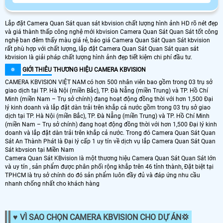
Lắp đặt Camera Quan Sát quan sát kbvision chất lượng hình ảnh HD rõ nét đẹp
và giá thành thấp công nghệ mới kbvision Camera Quan Sát Quan Sát tốt công
nghệ ban đêm thấy màu giá rẻ, báo giá Camera Quan Sát Quan Sát kbvision
rất phù hợp với chất lượng, lắp đặt Camera Quan Sát Quan Sát quan sát
kbvision là giải pháp chất lượng hình ảnh đẹp tiết kiệm chi phí đầu tư.
🔅
GIỚI THIÊU
THƯƠNG HIỆU CAMERA KBVISION
CAMERA KBVISION VIỆT NAM có hơn 500 nhân viên bao gồm trong 03 trụ sở
giao dịch tại TP. Hà Nội (miền Bắc), TP. Đà Nẵng (miền Trung) và TP. Hồ Chí
Minh (miền Nam – Trụ sở chính) đang hoạt động đồng thời với hơn 1,500 Đại
lý kinh doanh và lắp đặt dàn trải trên khắp cả nước gồm trong 03 trụ sở giao
dịch tại TP. Hà Nội (miền Bắc), TP. Đà Nẵng (miền Trung) và TP. Hồ Chí Minh
(miền Nam – Trụ sở chính) đang hoạt động đồng thời với hơn 1,500 Đại lý kinh
doanh và lắp đặt dàn trải trên khắp cả nước. Trong đó Camera Quan Sát Quan
Sát An Thành Phát là Đại lý cấp 1 uy tín về dịch vụ lắp Camera Quan Sát Quan
Sát kbvsion tại Miền Nam
Camera Quan Sát KBvision là một thương hiệu Camera Quan Sát Quan Sát lớn
và uy tín , sản phẩm được phân phối rộng khắp trên 46 tỉnh thành, Đặt biệt tại
TPHCM là trụ sở chính do đó sản phẩm luôn đầy đủ và đáp ứng nhu cầu
nhanh chống nhất cho khách hàng
♥️ VÌ SAO CHỌN CAMERA KBVISION CHO DỰ ÁN️💢