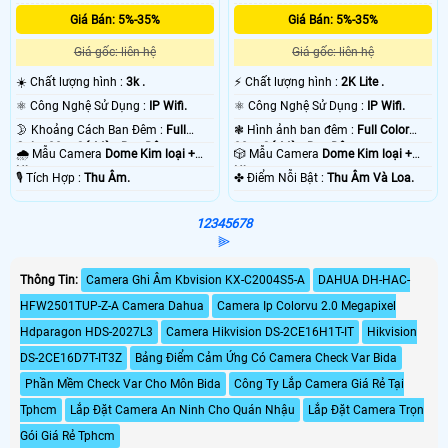
Giá Bán: 5%-35%
Giá Bán: 5%-35%
Giá gốc: liên hệ
Giá gốc: liên hệ
☀️ Chất lượng hình :
3k .
️⚡ Chất lượng hình :
2K Lite .
⚛️ Công Nghệ Sử Dụng :
IP Wifi.
⚛️ Công Nghệ Sử Dụng :
IP Wifi.
🌛 Khoảng Cách Ban Đêm :
Full
❃ Hình ảnh ban đêm :
Full Color
Color 30m Có Màu Ban Ðêm.
30m Có Màu Ban Ðêm.
🌧️ Mẫu Camera
Dome Kim loại +
🎲 Mẫu Camera
Dome Kim loại +
Nhựa.
Nhựa.
️🎙 Tích Hợp :
Thu Âm.
️✤ Điểm Nỗi Bật :
Thu Âm Và Loa.
1
2
3
4
5
6
7
8
⫸
Thông Tin:
Camera Ghi Âm Kbvision KX-C2004S5-A
DAHUA DH-HAC-
HFW2501TUP-Z-A Camera Dahua
Camera Ip Colorvu 2.0 Megapixel
Hdparagon HDS-2027L3
Camera Hikvision DS-2CE16H1T-IT
Hikvision
DS-2CE16D7T-IT3Z
Bảng Điểm Cảm Ứng Có Camera Check Var Bida
Phần Mềm Check Var Cho Môn Bida
Công Ty Lắp Camera Giá Rẻ Tại
Tphcm
Lắp Đặt Camera An Ninh Cho Quán Nhậu
Lắp Đặt Camera Trọn
Gói Giá Rẻ Tphcm