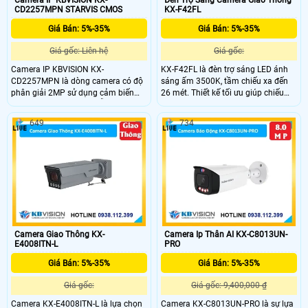
Camera IP KBVISION KX-
Đèn Trợ Sáng Camera Giao Thông
CD2257MPN STARVIS CMOS
KX-F42FL
Giá Bán: 5%-35%
Giá Bán: 5%-35%
Giá gốc: Liên hệ
Giá gốc:
Camera IP KBVISION KX-
KX-F42FL là đèn trợ sáng LED ánh
CD2257MPN là dòng camera có độ
sáng ấm 3500K, tầm chiếu xa đến
phân giải 2MP sử dụng cảm biến
26 mét. Thiết kế tối ưu giúp chiếu
STARVIS CMOS 1/2.8" hỗ trợ quay
sáng rõ ràng 3 làn đường, đảm bảo
quét 360° zoom quang 25X và công
hình ảnh camera luôn rõ nét trong
649
734
nghệ Starlight cho hình ảnh sắc nét
điều kiện ánh sáng yếu hoặc ban
trong điều kiện ánh sáng cực thấp.
đêm.
Tích hợp AI thông minh hồng ngoại
100m và đèn LED màu 50m.
Camera Giao Thông KX-
Camera Ip Thân AI KX-C8013UN-
E4008ITN-L
PRO
Giá Bán: 5%-35%
Giá Bán: 5%-35%
Giá gốc:
Giá gốc: 9,400,000 ₫
Camera KX-E4008ITN-L là lựa chọn
Camera KX-C8013UN-PRO là sự lựa