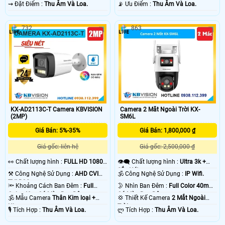
️⇝ Đặt Điểm :
Thu Âm Và Loa.
️📡 Ưu Điểm :
Thu Âm Và Loa.
732
863
KX-AD2113C-T Camera KBVISION
Camera 2 Mắt Ngoài Trời KX-
(2MP)
SM6L
Giá Bán: 5%-35%
Giá Bán: 1,800,000 ₫
Giá gốc: liên hệ
Giá gốc: 2,500,000 ₫
️👀 Chất lượng hình :
FULL HD 1080P
👁️‍🗨 Chất lượng hình :
Ultra 3k +
.
Sắc Nét .
⚒ Công Nghệ Sử Dụng :
AHD CVI
🕉️ Công Nghệ Sử Dụng :
IP Wifi.
TVI BCS.
🔦 Khoảng Cách Ban Đêm :
Full
🌛 Nhìn Ban Đêm :
Full Color 40m
Color 40m Có Màu Ban Ðêm.
Có Màu Ban Ðêm.
🕉️ Mẫu Camera
Thân Kim loại +
💢 Thiết Kế Camera
2 Mắt Ngoài
Nhựa.
Trời.
️🎙 Tích Hợp :
Thu Âm Và Loa.
️ლ Tích Hợp :
Thu Âm Và Loa.