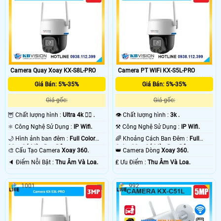
Camera Quay Xoay KX-S8L-PRO
Camera PT WIFi KX-S5L-PRO
Giá Bán: 5%-35%
Giá Bán: 5%-35%
Giá gốc:
Giá gốc:
🦉 Chất lượng hình :
Ultra 4k 👍🏾 .
👁 Chất lượng hình :
3k .
⚛️ Công Nghệ Sử Dụng :
IP Wifi.
⚒ Công Nghệ Sử Dụng :
IP Wifi.
🌙 Hình ảnh ban đêm :
Full Color
🌈 Khoảng Cách Ban Đêm :
Full
30m Có Màu Ban Ðêm.
Color 30m Có Màu Ban Ðêm.
🎨 Cấu Tạo Camera
Xoay 360.
👑 Camera Dòng
Xoay 360.
️🔈 Điểm Nỗi Bật :
Thu Âm Và Loa.
️₤ Ưu Điểm :
Thu Âm Và Loa.
1001
992