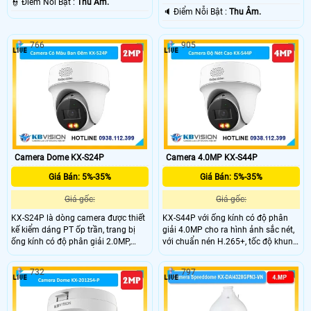
️👮 Điểm Nỗi Bật :
Thu Âm.
️🔈 Điểm Nỗi Bật :
Thu Âm.
766
905
Camera Dome KX-S24P
Camera 4.0MP KX-S44P
Giá Bán: 5%-35%
Giá Bán: 5%-35%
Giá gốc:
Giá gốc:
KX-S24P là dòng camera được thiết
KX-S44P với ống kính có độ phân
kế kiểm dáng PT ốp trần, trang bị
giải 4.0MP cho ra hình ảnh sắc nét,
ống kính có độ phân giải 2.0MP,
với chuẩn nén H.265+, tốc độ khung
cảm biến Cmos , chuẩn nén H.265+
hình 25/30fps, trang bị đèn Led giúp
giúp tiết kiệm băng thông khi lưu
nhìn hình ảnh có màu vào ban đêm
732
797
trữ, hỗ trợ PoE, tích hợp micro và loa
với khoảng cách 30m, trang bị tính
đàm thoại 2 chiều, nhìn hình ảnh có
năng thông minh bảo vệ vành đai,
màu vao ban đêm
phát hiện con người và phương tiện