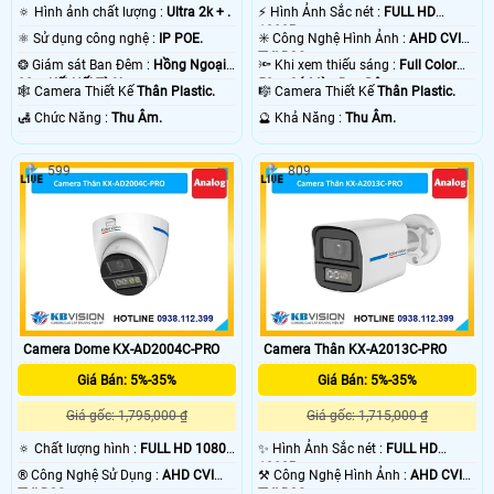
🔅 Hình ảnh chất lượng :
Ultra 2k + .
️⚡ Hình Ảnh Sắc nét :
FULL HD
1080P .
⚛️ Sử dụng công nghệ :
IP POE.
✳️ Công Nghệ Hình Ảnh :
AHD CVI
TVI BCS.
❂ Giám sát Ban Đêm :
Hồng Ngoại
🔦 Khi xem thiếu sáng :
Full Color
30m Kết Nối Từ Xa.
50m Có Màu Ban Ðêm.
🕸️ Camera Thiết Kế
Thân Plastic.
🎼️ Camera Thiết Kế
Thân Plastic.
️🛃 Chức Năng :
Thu Âm.
️🔮 Khả Năng :
Thu Âm.
599
809
Camera Dome KX-AD2004C-PRO
Camera Thân KX-A2013C-PRO
Giá Bán: 5%-35%
Giá Bán: 5%-35%
Giá gốc: 1,795,000 ₫
Giá gốc: 1,715,000 ₫
🔅 Chất lượng hình :
FULL HD 1080P
✨ Hình Ảnh Sắc nét :
FULL HD
.
1080P .
®️ Công Nghệ Sử Dụng :
AHD CVI
⚒ Công Nghệ Hình Ảnh :
AHD CVI
TVI BCS.
TVI BCS.