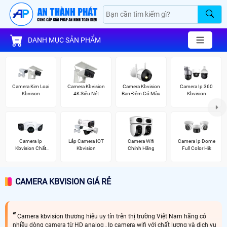
DANH MỤC SẢN PHẨM
Camera Kim Loại
Camera Kbvision
Camera Kbvision
Camera Ip 360
Kbvison
4K Siêu Nét
Ban Đêm Có Màu
Kbvision
Camera Ip
Lắp Camera IOT
Camera Wifi
Camera Ip Dome
Kbvision Chất
Kbvision
Chính Hãng
Full Color Hik
Lượng
CAMERA KBVISION GIÁ RẺ
Camera kbvision thương hiệu uy tín trên thị trường Việt Nam hãng có
nhiều dòng camera từ HD analog , Ip camera wifi với chất lượng và dịch vụ