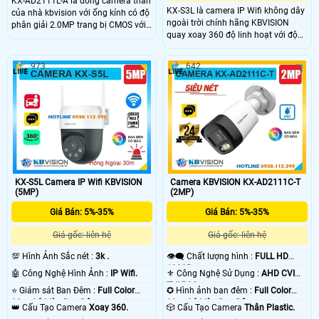
KX-AD2111L-A là dòng camera thân
KX-S3L là camera IP Wifi không dây
của nhà kbvision với ống kính có độ
ngoài trời chính hãng KBVISION
phân giải 2.0MP trang bị CMOS với
quay xoay 360 độ linh hoạt với độ
độ phân giải 2.0MP cho ra hình ảnh
phân giải 3MP sắc nét. Camera tích
sắc nét, trang bị đèn LeD giúp nhìn
hợp hồng ngoại 30m, công nghệ
có màu vào ban đêm với khoảng
973
642
ánh sáng kép Full Color, đàm thoại
cách lên đến 20m, trang bị micro
2 chiều và khe cắm thẻ nhớ lên đến
giúp thu âm trực tiếp
256GB. Ngoài ra, camera còn có khả
năng phân biệt người và xe, tích hợp
báo động thông minh, đạt chuẩn
IP66 chống nước, hoạt động bền bỉ
giá rẻ.
KX-S5L Camera IP Wifi KBVISION
Camera KBVISION KX-AD2111C-T
(5MP)
(2MP)
Giá Bán: 5%-35%
Giá Bán: 5%-35%
Giá gốc: liên hệ
Giá gốc: liên hệ
💯 Hình Ảnh Sắc nét :
3k .
👁️‍🗨 Chất lượng hình :
FULL HD
1080P .
🤖️ Công Nghệ Hình Ảnh :
IP Wifi.
⚜️ Công Nghệ Sử Dụng :
AHD CVI
TVI BCS.
⭐ Giám sát Ban Đêm :
Full Color
✪ Hình ảnh ban đêm :
Full Color
30m Có Màu Ban Ðêm.
30m Có Màu Ban Ðêm.
👑 Cấu Tạo Camera
Xoay 360.
🎲 Cấu Tạo Camera
Thân Plastic.