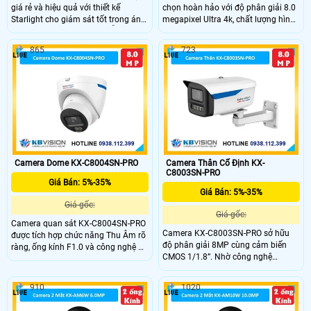
giá rẻ và hiệu quả với thiết kế
chọn hoàn hảo với độ phân giải 8.0
Starlight cho giám sát tốt trong ánh
megapixel Ultra 4k, chất lượng hình
sáng yếu. Có cấu hình IP, hỗ trợ thẻ
ảnh cao. Camera được sản xuất từ
nhớ Micro SD 512GB, độ phân giải
chất liệu kim loại, hỗ trợ cảnh báo
865
723
4.0 MP và xem Full Color 30m vào
cống trộm chủ động. Với cảm biến
ban đêm. Công nghệ IP, chống
chuyển động. Chức năng thu âm và
ngược sáng DWDR 140db, và thân
loa trên camera giúp nghe và nói
kim loại với độ nhạy sáng cực cao.
trong phạm vi 3m.
Camera Dome KX-C8004SN-PRO
Camera Thân Cố Định KX-
C8003SN-PRO
Giá Bán: 5%-35%
Giá Bán: 5%-35%
Giá gốc:
Giá gốc:
Camera quan sát KX-C8004SN-PRO
Camera KX-C8003SN-PRO sở hữu
được tích hợp chức năng Thu Âm rõ
độ phân giải 8MP cùng cảm biến
ràng, ống kính F1.0 và công nghệ AI-
CMOS 1/1.8”. Nhờ công nghệ
ISP mang lại hình ảnh ban đêm
Starlight với độ nhạy sáng 0.0008
màu sắc sống động. DWDR 120db
Lux @ F1.0, camera cho hình ảnh rõ
và Chống Ngược Sáng giúp tăng
910
1020
nét trong điều kiện ánh sáng cực
cường độ sáng và chất lượng hình
thấp, kết hợp WDR 120dB và LED
ảnh, cho phép xem rõ hơn dù ở đâu.