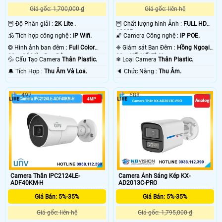
Giá gốc: 1,700,000 ₫
Giá gốc: liên hệ
🦉 Độ Phân giải :
2K Lite .
🦉 Chất lượng hình Ảnh :
FULL HD
1080P .
🕉️ Tích hợp công nghệ :
IP Wifi.
🌠 Camera Công nghệ :
IP POE.
❂ Hình ảnh ban đêm :
Full Color
❈ Giám sát Ban Đêm :
Hồng Ngoại
30m Có Màu Ban Ðêm.
30m Kết Nối Từ Xa.
💦 Cấu Tạo Camera
Thân Plastic.
❄ Loại Camera
Thân Plastic.
️🔔 Tích Hợp :
Thu Âm Và Loa.
️🔈 Chức Năng :
Thu Âm.
497
688
'
Camera Thân IPC2124LE-
Camera Ánh Sáng Kép KX-
ADF40KM-H
AD2013C-PRO
Giá Bán: 5%-35%
Giá Bán: 5%-35%
Giá gốc: liên hệ
Giá gốc: 1,795,000 ₫