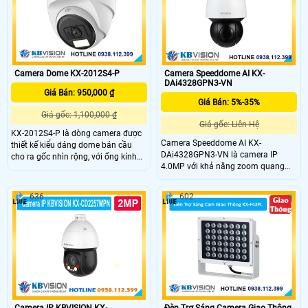
Camera Dome KX-2012S4-P
Camera Speeddome AI KX-
DAi4328GPN3-VN
Giá Bán: 950,000 ₫
Giá Bán: 5%-35%
Giá gốc: 1,100,000 ₫
Giá gốc: Liên Hệ
KX-2012S4-P là dòng camera được
Camera Speeddome AI KX-
thiết kế kiểu dáng dome bán cầu
DAi4328GPN3-VN là camera IP
cho ra gốc nhìn rộng, với ống kính
4.0MP với khả năng zoom quang
có độ phân giải 2.0Mp, trang bị đèn
32x và zoom số 16x. KX-
Led trợ sáng giúm nhìn có màu vào
DAi4328GPN3-VN hỗ trợ phát hiện
ban đêm khoảng cách 15m, chống
636
602
khuôn mặt, nhận dạng người và xe
ngược sáng DWDR, sử dụng chung
(SMD 4.0), cùng chức năng AI Auto
với đầu ghi
Tracking và IVS, hồng ngoại tầm xa
150m và chuẩn bảo vệ IP67 và
IK10.