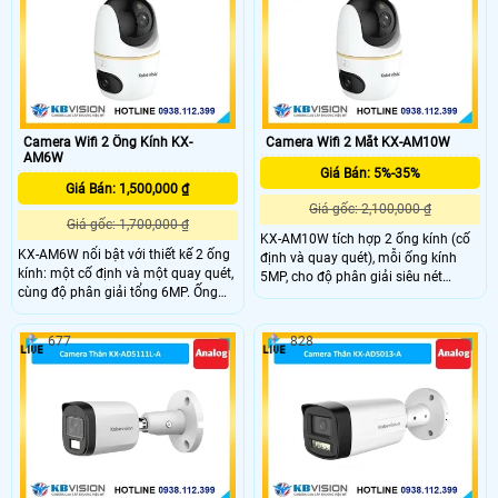
ánh sáng ấm hỗ trợ quan sát ban
đêm hiệu quả đến 50m.
Camera Wifi 2 Ống Kính KX-
Camera Wifi 2 Mắt KX-AM10W
AM6W
Giá Bán: 5%-35%
Giá Bán: 1,500,000 ₫
Giá gốc: 2,100,000 ₫
Giá gốc: 1,700,000 ₫
KX-AM10W tích hợp 2 ống kính (cố
KX-AM6W nổi bật với thiết kế 2 ống
định và quay quét), mỗi ống kính
kính: một cố định và một quay quét,
5MP, cho độ phân giải siêu nét
cùng độ phân giải tổng 6MP. Ống
10MP. Góc nhìn rộng 86°, quay
kính quay có khả năng xoay ngang
ngang 349°, dọc -5~90°, kết hợp
349°, dọc -5~90°, tích hợp hồng
hồng ngoại và LED sáng ấm giúp
677
828
ngoại và LED sáng ấm cho hình ảnh
ghi hình rõ nét cả ngày lẫn đêm.
rõ nét ngày đêm. Tất cả điều khiển
Điều khiển trực tiếp dễ dàng qua
dễ dàng qua ứng dụng KBView Plus.
ứng dụng KBView Plus.