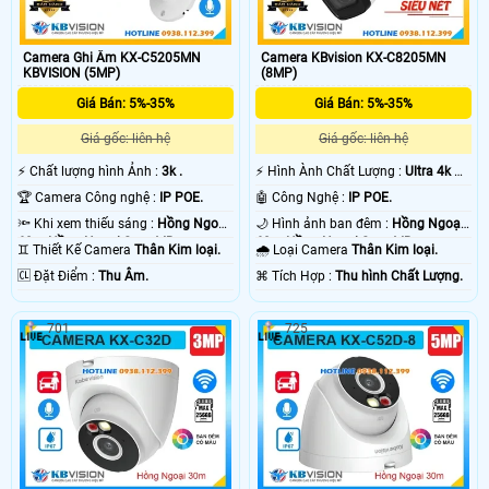
Camera Ghi Âm KX-C5205MN
Camera KBvision KX-C8205MN
KBVISION (5MP)
(8MP)
Giá Bán: 5%-35%
Giá Bán: 5%-35%
Giá gốc: liên hệ
Giá gốc: liên hệ
️⚡ Chất lượng hình Ảnh :
3k .
️⚡ Hình Ành Chất Lượng :
Ultra 4k 👍🏾
.
🏆 Camera Công nghệ :
IP POE.
🤖️ Công Nghệ :
IP POE.
🔦 Khi xem thiếu sáng :
Hồng Ngoại
🌙 Hình ảnh ban đêm :
Hồng Ngoại
60m Hồng Ngoại Smart IR.
60m Hồng Ngoại Smart IR.
♊ Thiết Kế Camera
Thân Kim loại.
🌧️ Loại Camera
Thân Kim loại.
️🆑 Đặt Điểm :
Thu Âm.
️⌘ Tích Hợp :
Thu hình Chất Lượng.
701
725