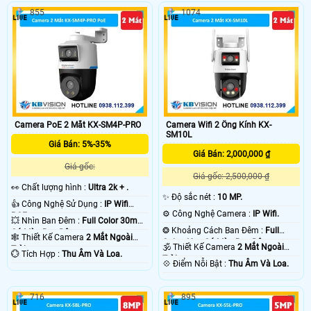
855
1074
Camera PoE 2 Mắt KX-SM4P-PRO
Camera Wifi 2 Ống Kính KX-
SM10L
Giá Bán: 5%-35%
Giá Bán: 2,000,000 ₫
Giá gốc:
Giá gốc: 2,500,000 ₫
️👀 Chất lượng hình :
Ultra 2k + .
✨ Độ sắc nét :
10 MP.
👍 Công Nghệ Sử Dụng :
IP Wifi
⚙ Công Nghệ Camera :
IP Wifi.
POE.
💥 Nhìn Ban Đêm :
Full Color 30m
❂ Khoảng Cách Ban Đêm :
Full
Có Màu Ban Ðêm.
🕸️ Thiết Kế Camera
2 Mắt Ngoài
Color 40m Có Màu Ban Ðêm.
🕉️ Thiết Kế Camera
2 Mắt Ngoài
Trời.
️💮 Tích Hợp :
Thu Âm Và Loa.
Trời.
️💠 Điểm Nỗi Bật :
Thu Âm Và Loa.
716
895