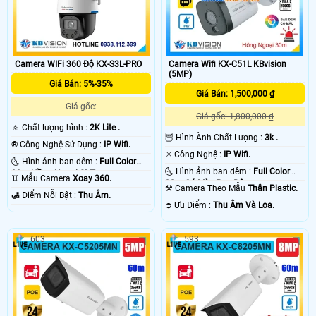
Camera WIFi 360 Độ KX-S3L-PRO
Camera Wifi KX-C51L KBvision
(5MP)
Giá Bán: 5%-35%
Giá Bán: 1,500,000 ₫
Giá gốc:
Giá gốc: 1,800,000 ₫
🔅 Chất lượng hình :
2K Lite .
🦉 Hình Ành Chất Lượng :
3k .
®️ Công Nghệ Sử Dụng :
IP Wifi.
✳️ Công Nghệ :
IP Wifi.
🌜 Hình ảnh ban đêm :
Full Color
🌜 Hình ảnh ban đêm :
Full Color
30m Hồng Ngoại SMD.
♊ Mẫu Camera
Xoay 360.
30m Có Màu Ban Ðêm.
⚒ Camera Theo Mẫu
Thân Plastic.
️🛃 Điểm Nỗi Bật :
Thu Âm.
️➲ Ưu Điểm :
Thu Âm Và Loa.
603
593