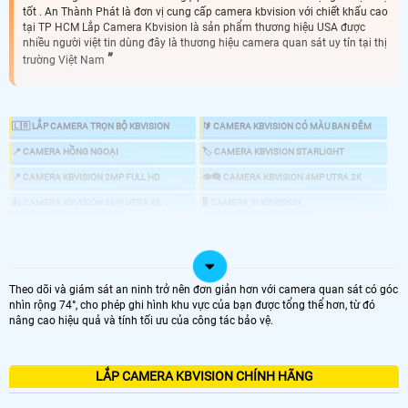
tốt . An Thành Phát là đơn vị cung cấp camera kbvision với chiết khấu cao
tại TP HCM Lắp Camera Kbvision là sản phẩm thương hiệu USA được
nhiều người việt tin dùng đây là thương hiệu camera quan sát uy tín tại thị
trường Việt Nam
🇱🇷 LẮP CAMERA TRỌN BỘ KBVISION
🔰 CAMERA KBVISION CÓ MÀU BAN ĐÊM
📍 CAMERA HỒNG NGOẠI
🏷 CAMERA KBVISION STARLIGHT
📍 CAMERA KBVISION 2MP FULL HD
👁️‍🗨️ CAMERA KBVISION 4MP UTRA 2K
👍 CAMERA KBVISION 8MP UTRA 4K
🖥 CAMERA IP KBVISION
🔎 CAMERA ZOOM KBVISION
📣 CAMERA CHỐNG TRỘM KBVISION
🕹 CAMERA KBVISION 360
💤 CAMERA AI KBVISION
🎞 ĐẦU GHI KBVISION
Theo dõi và giám sát an ninh trở nên đơn giản hơn với camera quan sát có góc
nhìn rộng 74°, cho phép ghi hình khu vực của bạn được tổng thể hơn, từ đó
nâng cao hiệu quả và tính tối ưu của công tác bảo vệ.
👌 CHỌN CAMERA KBVISION GIÁ RẺ CHÍNH HÃNG
LẮP CAMERA KBVISION CHÍNH HÃNG