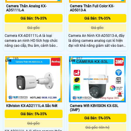
Camera Thân Analog KX-
Camera Thân Full Color KX-
AD5111L-A
AD5013-A
Giá Bán: 5%-35%
Giá Bán: 5%-35%
Giá gốc:
Giá gốc:
Camera KX-AD5111L-A là loại
Camera An Ninh KX-AD5013-A, đây
camera an ninh HD tích hợp chức
là dòng camera analog cực kì hiện
năng cao cấp, thu âm, cảnh báo
đại với khả năng giám sát vào ban
chuyển động thông minh, công
đêm cực kì ấn tượng lên đến 80m,
nghệ Smart Motion Detection, DWDR
với chất liệu kim loại và nhựa mang
746
857
chống ngược sáng, hình ảnh rõ hơn
lại sự chắc chắn, tích hợp micro
ở mọi điều kiện ánh sáng. Sử dụng
giúp thu ấm cực kì ấn tượng.
đầu ghi công nghệ xử lý hình ảnh
thiếu sáng có màu ban đêm tối ưu
KBvision KX-AD2111L-A Sắc Nét
Camera Wifi KBVISION KX-S3L
(3MP)
Giá Bán: 5%-35%
Giá Bán: 5%-35%
Giá gốc:
Giá gốc: liên hệ