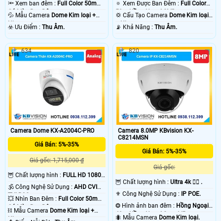
🔦 Xem ban đêm :
Full Color 50m
🔅 Xem Được Ban Đêm :
Full Color
Có Màu Ban Ðêm.
50m Hồng Ngoại SMD.
💦 Mẫu Camera
Dome Kim loại +
💢 Cấu Tạo Camera
Dome Kim loại
Nhựa.
+ Nhựa.
️☣️ Ưu Điểm :
Thu Âm.
️📡 Khả Năng :
Thu Âm.
634
820
Camera Dome KX-A2004C-PRO
Camera 8.0MP KBvision KX-
C8214MSN
Giá Bán: 5%-35%
Giá Bán: 5%-35%
Giá gốc: 1,715,000 ₫
Giá gốc:
🦉 Chất lượng hình :
FULL HD 1080P
🦉 Chất lượng hình :
Ultra 4k 👍🏾 .
.
🕉️ Công Nghệ Sử Dụng :
AHD CVI
⚜️ Công Nghệ Sử Dụng :
IP POE.
TVI BCS.
💥 Nhìn Ban Đêm :
Full Color 50m
❂ Hình ảnh ban đêm :
Hồng Ngoại
Có Màu Ban Ðêm.
⛓ Mẫu Camera
Dome Kim loại +
40m Hồng Ngoại Smart IR.
🐜 Mẫu Camera
Dome Kim loại.
Nhựa.