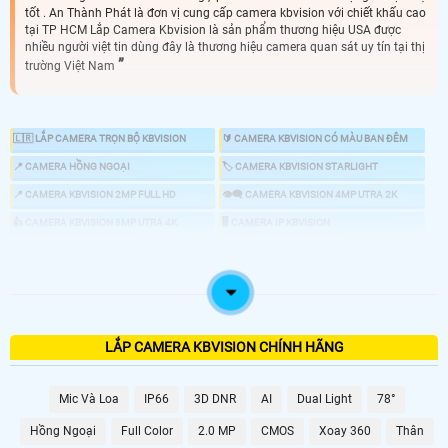
tốt . An Thành Phát là đơn vị cung cấp camera kbvision với chiết khấu cao
tại TP HCM Lắp Camera Kbvision là sản phẩm thương hiệu USA được
nhiều người việt tin dùng đây là thương hiệu camera quan sát uy tín tại thị
trường Việt Nam
🇱🇷 LẮP CAMERA TRỌN BỘ KBVISION
🔰 CAMERA KBVISION CÓ MÀU BAN ĐÊM
📍 CAMERA HỒNG NGOẠI
🏷 CAMERA KBVISION STARLIGHT
📍 CAMERA KBVISION 2MP FULL HD
👁️‍🗨️ CAMERA KBVISION 4MP UTRA 2K
👍 CAMERA KBVISION 8MP UTRA 4K
🖥 CAMERA IP KBVISION
🔎 CAMERA ZOOM KBVISION
📣 CAMERA CHỐNG TRỘM KBVISION
🕹 CAMERA KBVISION 360
💤 CAMERA AI KBVISION
🎞 ĐẦU GHI KBVISION
LẮP CAMERA KBVISION CHÍNH HÃNG
👌 CHỌN CAMERA KBVISION GIÁ RẺ CHÍNH HÃNG
Mic Và Loa
IP66
3D DNR
AI
Dual Light
78°
Hồng Ngoại
Full Color
2.0 MP
CMOS
Xoay 360
Thân