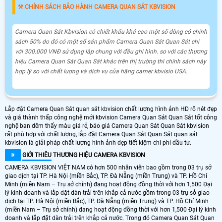
⚒ CHÍNH SÁCH BẢO HÀNH CAMERA QUAN SÁT KBVISION
Camera Quan Sát Kbvision có chiết khấu khá cao một số dòng có chính
sách 50% do đó có một số sản phẩm Camera Quan Sát Quan Sát chỉ
với 300.000 VNĐ sử dụng lắp chung với đầu ghi hình. so với các thương
hiệu Camera Quan Sát Quan Sát khác trên thị trường thì chính sách này
hợp lý so với chất lượng và dịch vụ của hãng camer kbvisio USA.
Lắp đặt Camera Quan Sát quan sát kbvision chất lượng hình ảnh HD rõ nét đẹp
và giá thành thấp công nghệ mới kbvision Camera Quan Sát Quan Sát tốt công
nghệ ban đêm thấy màu giá rẻ, báo giá Camera Quan Sát Quan Sát kbvision
rất phù hợp với chất lượng, lắp đặt Camera Quan Sát Quan Sát quan sát
kbvision là giải pháp chất lượng hình ảnh đẹp tiết kiệm chi phí đầu tư.
🔅
GIỚI THIÊU
THƯƠNG HIỆU CAMERA KBVISION
CAMERA KBVISION VIỆT NAM có hơn 500 nhân viên bao gồm trong 03 trụ sở
giao dịch tại TP. Hà Nội (miền Bắc), TP. Đà Nẵng (miền Trung) và TP. Hồ Chí
Minh (miền Nam – Trụ sở chính) đang hoạt động đồng thời với hơn 1,500 Đại
lý kinh doanh và lắp đặt dàn trải trên khắp cả nước gồm trong 03 trụ sở giao
dịch tại TP. Hà Nội (miền Bắc), TP. Đà Nẵng (miền Trung) và TP. Hồ Chí Minh
(miền Nam – Trụ sở chính) đang hoạt động đồng thời với hơn 1,500 Đại lý kinh
doanh và lắp đặt dàn trải trên khắp cả nước. Trong đó Camera Quan Sát Quan