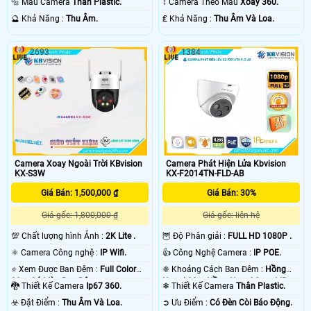
🔩 Mẫu Camera
Thân Plastic.
↕️ Camera Theo Mẫu
Xoay 360.
️🔮 Khả Năng :
Thu Âm.
️₤ Khả Năng :
Thu Âm Và Loa.
2693
1384
Camera Xoay Ngoài Trời KBvision
Camera Phát Hiện Lửa Kbvision
KX-S3W
KX-F2014TN-FLD-AB
Giá Bán: 1,500,000 ₫
Giá Bán: 30%
Giá gốc: 1,800,000 ₫
Giá gốc: liên hệ
💯 Chất lượng hình Ảnh :
2K Lite .
🦉 Độ Phân giải :
FULL HD 1080P .
⚛️ Camera Công nghệ :
IP Wifi.
👍 Công Nghệ Camera :
IP POE.
⭐ Xem Được Ban Đêm :
Full Color
❈ Khoảng Cách Ban Đêm :
Hồng
30m Có Màu Ban Ðêm.
Ngoại 20m Hồng Ngoại Smart IR.
🐉️ Thiết Kế Camera
Ip67 360.
❄ Thiết Kế Camera
Thân Plastic.
️☣️ Đặt Điểm :
Thu Âm Và Loa.
️➲ Ưu Điểm :
Có Đèn Còi Báo Động.