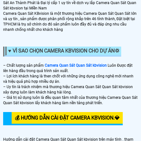
Sát An Thành Phát là Đại lý cấp 1 uy tín về dịch vụ lắp Camera Quan Sát Quan
Sát kbvsion tại Miền Nam
Camera Quan Sát KBvision là một thương hiệu Camera Quan Sát Quan Sát lớn
và uy tín , sản phẩm được phân phối rộng khắp trên 46 tỉnh thành, Đặt biệt tại
TPHCM là trụ sở chính do đó sản phẩm luôn đầy đủ và đáp ứng nhu cầu
nhanh chống nhất cho khách hàng
♥️ VÌ SAO CHỌN CAMERA KBVISION CHO DỰ ÁN️💢
– Chất lượng sản phẩm
Camera Quan Sát Quan Sát kbvision
Luôn Được đặt
lên hàng đầu trong quá trình sản xuất.
– Lợi ích khách hàng là then chốt với những ứng dụng công nghệ mới nhanh
và hiệu quả phù hợp nhiều dự án.
– Uy tín là trách nhiệm mà thương hiệu Camera Quan Sát Quan Sát kbvision
xây dựng luôn làm khách hàng hài lòng.
– Giá trị sử dụng luôn là đều quan tâm nhất của thương hiệu Camera Quan Sát
Quan Sát kbvision lấy khách hàng làm nền tảng phát triển.
💰 HƯỚNG DẪN CÀI ĐẶT CAMERA KBVISION.️💎
Hướng dẫn cài đặt Camera Quan Sát Quan Sát kbvision trên máy tính . tham