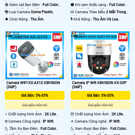
BCS.
🔴 Giám sát Ban Đêm :
Full Color
🌚 Khi xem thiếu sáng :
Full Color
20m Có Màu Ban Ðêm.
30m Có Màu Ban Ðêm.
🐉️ Loại Camera
Dome Plastic.
🎲 Camera Theo Mẫu
2 Mắt Trong
Nhà.
️🔔 Chức Năng :
Thu Âm.
️🎙 Khả Năng :
Thu Âm Và Loa.
924
869
'
Camera WIFI KX-A31D KBVISION
Camera IP Wifi KBVISION KX-S3P
(3MP)
(3MP)
Giá Bán: 5%-35%
Giá Bán: 5%-35%
Giá gốc: liên hệ
Giá gốc: liên hệ
️⚡ Chất lượng hình Ảnh :
2K Lite .
🦉 Chất lượng hình Ảnh :
2K Lite .
®️ Camera Công nghệ :
IP Wifi.
⚜️ Camera Công nghệ :
IP Wifi.
🌜 Tầm Xa Ban Đêm :
Full Color
🌜 Xem Được Ban Đêm :
Full Color
30m Có Màu Ban Ðêm.
30m Có Màu Ban Ðêm.