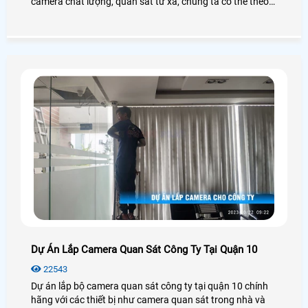
camera chất lượng, quan sát từ xa, chúng ta có thể theo
dõi hoạt động của con em mình mọi lúc mọi nơi. Camera
hỗ trợ ghi hình chất lượng cao, giúp chúng ta có thể xem
lại các khoảnh khắc đáng yêu của con mình mỗi ngày
Dự Án Lắp Camera Quan Sát Công Ty Tại Quận 10
22543
Dự án lắp bộ camera quan sát công ty tại quận 10 chính
hãng với các thiết bị như camera quan sát trong nhà và