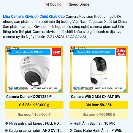
🤵 Camera Kbvision có nhiều mẫu mã và công nghệ để khách hàng dễ dàng
AI Coding
Speed Dome
lựa chọn, hình ảnh sắt nét điều đặt biệt chất lượng sản phẩm phù hợp với chi
phí đầu tư của khách hàng, sau đây là các sản phẩm được ưa chộng của sản
phẩm camera kbvision mà khách hàng quan tâm nhiều nhất ️🏆
Mua Camera Kbvision Chiết Khấu Cao
Camera Kbvision thương hiệu USA
nhưng sản phẩm phân phối trên thị trường Việt Nam được sản Xuất tại China.
Sản phẩm camera Kbvision tích hợp nhiều công nghệ camera giám sát tiên
tiếng trên thế giới. Camera kbvision có chiết khấu cao giá thành rẻ dịch vụ
💰 Lắp Camera KBVision Giá Rẻ
camera uy tín Ngày Upate:
7/31/2026 12:00:00 AM
4500,000 VNĐ
730
1019
🥉 Lắp Camera KBvision Có Thu Âm
580,000 VNĐ
🏠 Camera Kbvision FULL Color
595,000 VNĐ
🆗 Camera IP KBVISION Siêu Nét
680,000 VNĐ
Camera Dome KX-2012S4-P
Camera Wifi 2 Mắt KX-AM10W
Giá Bán: 950,000 ₫
Giá Bán: 5%-35%
Camera kbvision
có nhiều mẫu để khách hàng lựa chọn những sản phẩm phù
hợp vói nhu cầu sử dụng của mình. Với chính sách bán hàng chiết khấu cao
Giá gốc: 1,100,000 ₫
Giá gốc: 2,100,000 ₫
An Thành Phát luôn mang đến khách hàng những sản phẩm chất lượng dịch
vụ tốt nhất, Tham khảo thêm các sản phẩm chính hãng Kbvision Bên Dưới.
👁 Hình ảnh chất lượng :
FULL HD
☀️ Hình Ảnh Sắc nét :
10 MP.
1080P .
✳️ Sử dụng công nghệ :
AHD CVI TVI
⚒ Công Nghệ Hình Ảnh :
IP Wifi.