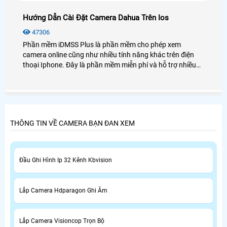
Hướng Dẫn Cài Đặt Camera Dahua Trên Ios
47306
Phần mềm iDMSS Plus là phần mềm cho phép xem
camera online cũng như nhiều tính năng khác trên điện
thoại Iphone. Đây là phần mềm miễn phí và hỗ trợ nhiều
loại kết nối cũng như dòng sản phẩm. Sau đây, An Thành
Phát sẽ hướng dẫn sử dụng phần mềm iDMSS chi tiết
nhất.
THÔNG TIN VỀ CAMERA BẠN ĐAN XEM
Đầu Ghi Hình Ip 32 Kênh Kbvision
Lắp Camera Hdparagon Ghi Âm
Lắp Camera Visioncop Trọn Bộ