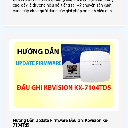
cao, đây là thương hiệu nổi tiếng tại Mỹ chuyên sản xuất
cung cấp cho người dùng các giải pháp an ninh hiệu quả,
đảm bảo an toàn. Vậy dòng camera này sử dụng có dễ
không? cài đặt như thế nào? Hôm nay An Thành Phát sẽ
hướng dẫn cài đặt camera Kbvision qua điện thoại bằng
phần mềm Kabe View một cách dễ dàng chỉ trong vài
bước đơn giản.
Hướng Dẫn Update Firmware Đầu Ghi Kbvision Kx-
7104Td5