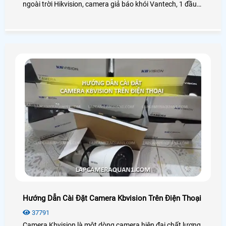
ngoài trời Hikvision, camera giả báo khói Vantech, 1 đầu
ghi Hikvision 16 Kênh, hỗ trợ quan sát hình ảnh Full HD
1080P và cho phép truy cập giám sát từ xa qua điện
thoại, máy tính một cách dễ dàn. Cùng An Thành Phát
xem qua dự án này dưới dây
Hướng Dẫn Cài Đặt Camera Kbvision Trên Điện Thoại
37791
Camera Kbvision là một dòng camera hiện đại chất lượng