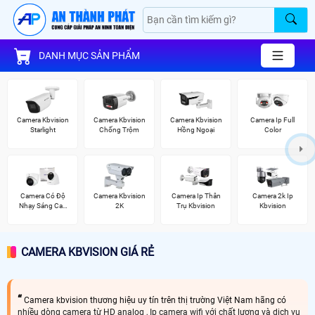
DANH MỤC SẢN PHẨM
Camera Kbvision
Camera Kbvision
Camera Kbvision
Camera Ip Full
Starlight
Chống Trộm
Hồng Ngoại
Color
Camera Có Độ
Camera Kbvision
Camera Ip Thân
Camera 2k Ip
Nhạy Sáng Cao
2K
Trụ Kbvision
Kbvision
Kbvision
CAMERA KBVISION GIÁ RẺ
Camera kbvision thương hiệu uy tín trên thị trường Việt Nam hãng có
nhiều dòng camera từ HD analog , Ip camera wifi với chất lượng và dịch vụ