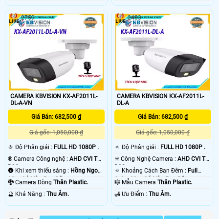
2759
2403
CAMERA KBVISION KX-AF2011L-
CAMERA KBVISION KX-AF2011L-
DL-A-VN
DL-A
Giá Bán: 682,500 ₫
Giá Bán: 682,500 ₫
Giá gốc: 1,050,000 ₫
Giá gốc: 1,050,000 ₫
🔆 Độ Phân giải :
FULL HD 1080P .
🔅 Độ Phân giải :
FULL HD 1080P .
®️ Camera Công nghệ :
AHD CVI TVI
✳️ Công Nghệ Camera :
AHD CVI TVI
BCS.
BCS.
🌚 Khi xem thiếu sáng :
Hồng Ngoại
🔅 Khoảng Cách Ban Đêm :
Full
20m Có Màu Ban Đêm.
Color 20m Có Màu Ban Đêm.
🐉️ Camera Dòng
Thân Plastic.
🎼️ Mẫu Camera
Thân Plastic.
️🔮 Khả Năng :
Thu Âm.
️🛃 Ưu Điểm :
Thu Âm.