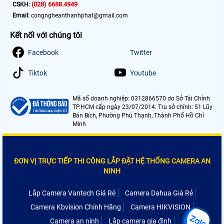
(028) 6688.4949
CSKH:
Email:
congngheanthanhphat@gmail.com
Kết nối với chúng tôi
Facebook
Twitter
Tiktok
Youtube
Mã số doanh nghiệp: 0312866570 do Sở Tài Chính
TP.HCM cấp ngày 23/07/2014. Trụ sở chính: 51 Lũy
Bán Bích, Phường Phú Thạnh, Thành Phố Hồ Chí
Minh
ĐƠN VỊ TRỰC TIẾP THI CÔNG LẮP ĐẶT HỆ THỐNG CAMERA AN
NINH
Lắp Camera Vantech Giá Rẻ
Camera Dahua Giá Rẻ
Camera Kbvision Chính Hãng
Camera HIKVISION
Camera an ninh
Lắp camera gia đình