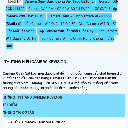
Thông Tin:
Camera Quay Quét Không Dây Tapo C210P2
Hikvision DS-
2CD1143G0
Camera Wifi Ezviz CS-C3W-A0-3H4WFRL
CS-CV246 Lắp
Camera Wifi Ezviz 1.0MP
Camera Hdtvi 2.3Mp Vantech VP-100SST
(Starlight)
Lắp Camera Wifi Quận 12 Giá Rẻ
Mua Camera Wifi Giá Rẻ
Tiền Mất Tật Mang
Top Camera Wifi Tốt Nhất Hiện Nay?
Lắp Camera
Wifi Quận 12 Uy Tín
Top 7 Camera Wifi Ip Chính Hãng Không Thể Bỏ
Qua
THƯƠNG HIỆU CAMERA KBVISION.
Camera Quan Sát kbvision được biết đến như nguồn cung cấp chất lượng dịch
vụ tốt hàng đầu của các hãng Camera Quan Sát Quan Sát có mặt trên thị
trường Việt Nam, Thương Hiệu KBVISION USA mới vào thị trường Việt Nam
nhưng sản phẩm mang lại nhiều ưu ái cho khách hàng.
THÔNG TIN HÃNG CAMERA KBVISION
ƯU ĐIỂM
THÔNG TIN CƠ BẢN
️🎈 Xuất Xứ Camera Quan Sát KBvision