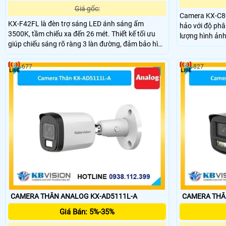
Giá gốc:
Camera KX-C80
KX-F42FL là đèn trợ sáng LED ánh sáng ấm
hảo với độ phân
3500K, tầm chiếu xa đến 26 mét. Thiết kế tối ưu
lượng hình ản
giúp chiếu sáng rõ ràng 3 làn đường, đảm bảo hình
chất liệu kim l
ảnh camera luôn rõ nét trong điều kiện ánh sáng
động. Với cảm
yếu hoặc ban đêm.
âm và loa trên
677
827
phạm vi 3m.
CAMERA THÂN ANALOG KX-AD5111L-A
CAMERA THÂN
Giá Bán: 5%-35%