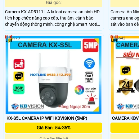
Giá gốc:
Camera KX-AD5111L-A là loại camera an ninh HD
Camera An Nin
tích hợp chức năng cao cấp, thu âm, cảnh báo
camera analog 
chuyển động thông minh, công nghệ Smart Motion
sát vào ban đê
Detection, DWDR chống ngược sáng, hình ảnh rõ
chất liệu kim l
hơn ở mọi điều kiện ánh sáng. Sử dụng đầu ghi
tích hợp micro
973
642
công nghệ xử lý hình ảnh thiếu sáng có màu ban
đêm tối ưu
KX-S5L CAMERA IP WIFI KBVISION (5MP)
CAMERA KBVI
Giá Bán: 5%-35%
Giá gốc: liên hệ