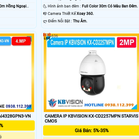
40m Hồng Ngoại
🌜 Hình ảnh ban đêm :
Full Color 30m Có Màu Ban Ðêm.
🎼️ Camera Thiết Kế
Xoay 360.
️ლ Điểm Nỗi Bật :
Thu Âm.
636
AI4328GPN3-VN
CAMERA IP KBVISION KX-CD2257MPN STARVIS
CMOS
5%
Giá Bán: 5%-35%
ệ