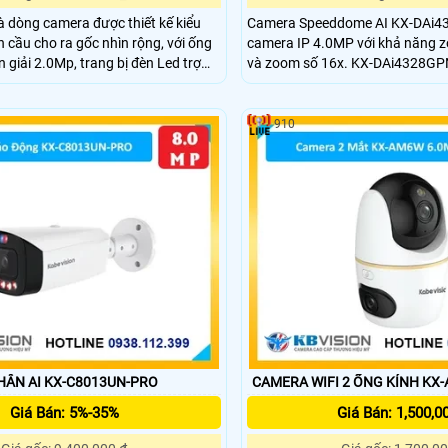
 dòng camera được thiết kế kiểu
Camera Speeddome AI KX-DAi4
cầu cho ra gốc nhìn rộng, với ống
camera IP 4.0MP với khả năng 
 giải 2.0Mp, trang bị đèn Led trợ
và zoom số 16x. KX-DAi4328GPN
n có màu vào ban đêm khoảng cách
hiện khuôn mặt, nhận dạng ngườ
ược sáng DWDR, sử dụng chung với
cùng chức năng AI Auto Tracking
ngoại tầm xa 150m và chuẩn bảo
910
HÂN AI KX-C8013UN-PRO
CAMERA WIFI 2 ỐNG KÍNH KX
Giá Bán: 5%-35%
Giá Bán: 1,500,0