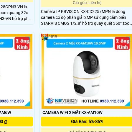
Giá gốc: Liên hệ
328GPN3-VN là
Camera IP KBVISION KX-CD2257MPN là dòng
zoom quang 32x
camera có độ phân giải 2MP sử dụng cảm biến
3-VN hỗ trợ phát
STARVIS CMOS 1/2.8" hỗ trợ quay quét 360° zoo
i và xe (SMD 4.0),
quang 25X và công nghệ Starlight cho hình ảnh
 và IVS, hồng
sắc nét trong điều kiện ánh sáng cực thấp. Tích
 vệ IP67 và IK10.
1019
hợp AI thông minh hồng ngoại 100m và đèn LED
màu 50m.
-AM6W
CAMERA WIFI 2 MẮT KX-AM10W
00 ₫
Giá Bán: 5%-35%