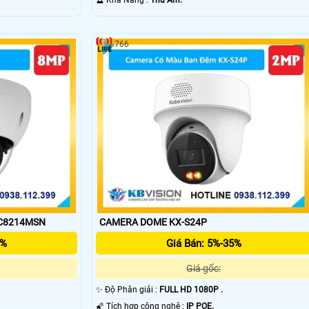
️🔮 Khả Năng :
Thu Âm.
766
-C8214MSN
CAMERA DOME KX-S24P
5%
Giá Bán: 5%-35%
Giá gốc:
✨ Độ Phân giải :
FULL HD 1080P .
🌠 Tích hợp công nghệ :
IP POE.