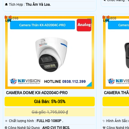
️🔈 Chức Năng :
️🔔 Tích Hợp :
Thu Âm Và Loa.
598
808
CAMERA DOME KX-AD2004C-PRO
CAMERA THÂ
Giá Bán: 5%-35%
Giá gốc: 1,795,000 ₫
🔅 Chất lượng hình :
FULL HD 1080P .
✨ Hình Ảnh Sắc 
®️ Công Nghệ Sử Dụng :
AHD CVI TVI BCS.