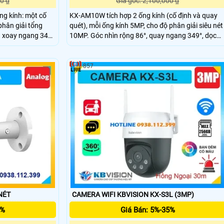
0 ₫
Giá gốc: 2,100,000 ₫
ng kính: một cố
KX-AM10W tích hợp 2 ống kính (cố định và quay
phân giải tổng
quét), mỗi ống kính 5MP, cho độ phân giải siêu nét
 xoay ngang 349°,
10MP. Góc nhìn rộng 86°, quay ngang 349°, dọc
i và LED sáng ấm
-5~90°, kết hợp hồng ngoại và LED sáng ấm giúp
t cả điều khiển dễ
ghi hình rõ nét cả ngày lẫn đêm. Điều khiển trực
.
tiếp dễ dàng qua ứng dụng KBView Plus.
857
NÉT
CAMERA WIFI KBVISION KX-S3L (3MP)
5%
Giá Bán: 5%-35%