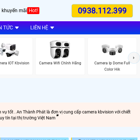
0938.112.399
 khuyến mãi
Hot!
N TỨC
LIÊN HỆ
era IOT Kbvision
Camera Wifi Chính Hãng
Camera Ip Dome Full
Color Hik
 vụ tốt . An Thành Phát là đơn vị cung cấp camera kbvision với chiết
y tín tại thị trường Việt Nam