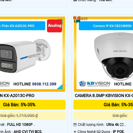
Thu Âm.
️🛃 Chức Năng :
Thu Âm.
820
N KX-A2013C-PRO
CAMERA 8.0MP KBVISION KX
Giá Bán: 5%-35%
Giá Bán: 5%-3
Giá gốc: 1,715,000 ₫
Giá gốc:
nét :
FULL HD 1080P .
🦉 Chất lượng hình :
Ultra 4k 👍🏾 .
⚒ Công Nghệ Hình Ảnh :
AHD CVI TVI BCS.
⚜️ Công Nghệ Sử Dụng :
IP POE.