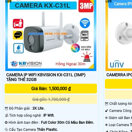
Camera kbvision
có nhiều mẫu để khách hàng lựa chọn những sản phẩ
chất lượng dịch vụ tốt nhất, Tham khảo thêm các sản phẩm chính hãng
CAMERA IP WIFI KBVISION KX-C31L (3MP)
CAMERRA IP
TẶNG THẺ 32GB
Giá Bán: 1,500,000 ₫
Giá gốc: 1,700,000 ₫
🦉 Chất lượng h
🦉 Độ Phân giải :
2K Lite .
🕉️ Tích hợp công nghệ :
IP Wifi.
❂ Hình ảnh ban đêm :
Full Color 30m Có Màu Ban Ðêm.
❄ Loại Camera
T
💦 Cấu Tạo Camera
Thân Plastic.