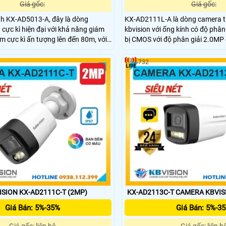
Giá gốc:
Giá gốc:
h KX-AD5013-A, đây là dòng
KX-AD2111L-A là dòng camera t
cực kì hiện đại với khả năng giám
kbvision với ống kính có độ phân
m cực kì ấn tượng lên đến 80m, với
bị CMOS với độ phân giải 2.0MP 
oại và nhựa mang lại sự chắc chắn,
sắc nét, trang bị đèn LeD giúp n
 giúp thu ấm cực kì ấn tượng.
ban đêm với khoảng cách lên đến
732
micro giúp thu âm trực tiếp
SION KX-AD2111C-T (2MP)
KX-AD2113C-T CAMERA KBVIS
Giá Bán: 5%-35%
Giá Bán: 5%-3
Giá gốc: liên hệ
Giá gốc: liên h