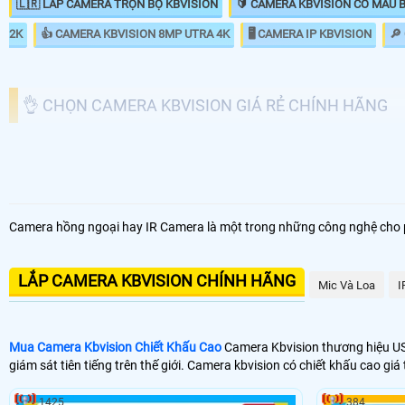
🇱🇷 LẮP CAMERA TRỌN BỘ KBVISION
🔰 CAMERA KBVISION CÓ MÀU 
2K
👍 CAMERA KBVISION 8MP UTRA 4K
🖥 CAMERA IP KBVISION
🔎
👌 CHỌN CAMERA KBVISION GIÁ RẺ CHÍNH HÃNG
🤵 Camera Kbvision có nhiều mẫu mã và công nghệ để kh
hàng, sau đây là các sản phẩm được ưa chộng của sản
Camera hồng ngoại hay IR Camera là một trong những công nghệ cho ph
💰 Lắp Camera KBVision Giá Rẻ
4500
LẮP CAMERA KBVISION CHÍNH HÃNG
Mic Và Loa
I
580,
🥉 Lắp Camera KBvision Có Thu Âm
595,
🏠 Camera Kbvision FULL Color
Mua Camera Kbvision Chiết Khấu Cao
Camera Kbvision thương hiệu US
giám sát tiên tiếng trên thế giới. Camera kbvision có chiết khấu cao gi
680,
🆗 Camera IP KBVISION Siêu Nét
1425
384