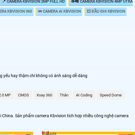
📍 CAMERA KBVISION 2MP FULL HD
👁️‍🗨️ CAMERA KBVISION 4MP UTRA
ERA KBVISION 360
💤 CAMERA AI KBVISION
🎞 ĐẦU GHI KBVISION
chất lượng sản phẩm phù hợp với chi phí đầu tư của khách
️🏆
ng yếu hay thậm chí không có ánh sáng dễ dàng
2.0 MP
CMOS
Xoay 360
Thân
AI Coding
Speed Dome
i China. Sản phẩm camera Kbvision tích hợp nhiều công nghệ camera
688