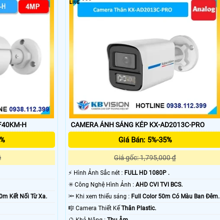
ết khấu cao An Thành Phát luôn mang đến khách hàng những sản phẩm
F40KM-H
CAMERA ÁNH SÁNG KÉP KX-AD2013C-PRO
5%
Giá Bán: 5%-35%
ệ
Giá gốc: 1,795,000 ₫
️⚡ Hình Ảnh Sắc nét :
FULL HD 1080P .
✳️ Công Nghệ Hình Ảnh :
AHD CVI TVI BCS.
'
0m Kết Nối Từ Xa.
🔦 Khi xem thiếu sáng :
Full Color 50m Có Màu Ban Ðêm.
🎼️ Camera Thiết Kế
Thân Plastic.