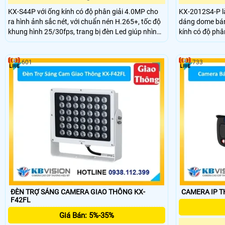
KX-S44P với ống kính có độ phân giải 4.0MP cho
KX-2012S4-P là
ra hình ảnh sắc nét, với chuẩn nén H.265+, tốc độ
dáng dome bán 
khung hình 25/30fps, trang bị đèn Led giúp nhìn
kính có độ phân
hình ảnh có màu vào ban đêm với khoảng cách
sáng giúm nhì
30m, trang bị tính năng thông minh bảo vệ vành
15m, chống ng
đai, phát hiện con người và phương tiện
đầu ghi
601
733
ĐÈN TRỢ SÁNG CAMERA GIAO THÔNG KX-
CAMERA IP T
F42FL
Giá Bán: 5%-35%