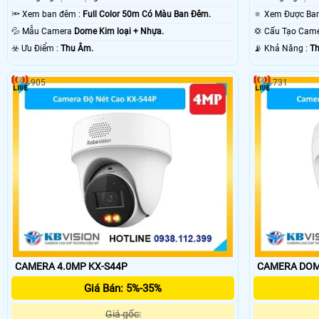
🔦 Xem ban đêm :
Full Color 50m Có Màu Ban Ðêm.
💦 Mẫu Camera
Dome Kim loại + Nhựa.
💢 Cấu Tạo Cam
️☣️ Ưu Điểm :
Thu Âm.
️📡 Khả Năng :
Th
905
731
CAMERA 4.0MP KX-S44P
CAMERA DOM
Giá Bán: 5%-35%
Giá gốc: