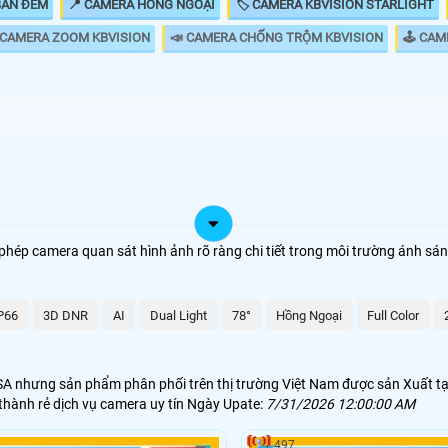
BAN ĐÊM
📍 CAMERA HỒNG NGOẠI
🏷 CAMERA KBVISION STARLIGHT
 CAMERA ZOOM KBVISION
📣 CAMERA CHỐNG TRỘM KBVISION
🕹 CAM
ách hàng dễ dàng lựa chọn, hình ảnh sắt nét điều đặt biệt 
 phẩm camera kbvision mà khách hàng quan tâm nhiều nhất 
ép camera quan sát hình ảnh rõ ràng chi tiết trong môi trường ánh sá
,000 VNĐ
P66
3D DNR
AI
Dual Light
78°
Hồng Ngoại
Full Color
000 VNĐ
000 VNĐ
A nhưng sản phẩm phân phối trên thị trường Việt Nam được sản Xuất tạ
á thành rẻ dịch vụ camera uy tín Ngày Upate:
7/31/2026 12:00:00 AM
000 VNĐ
497