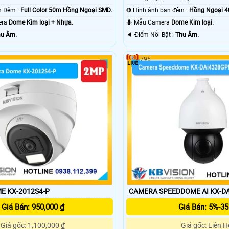
🔅 Xem Được Ban Đêm :
Full Color 50m Hồng Ngoại SMD.
❂ Hình ảnh ban đêm :
Hồng Ngoại 
Smart IR.
era
Dome Kim loại + Nhựa.
🐜 Mẫu Camera
Dome Kim loại.
u Âm.
️🔈 Điểm Nỗi Bật :
Thu Âm.
795
E KX-2012S4-P
CAMERA SPEEDDOME AI KX-D
Giá Bán: 950,000 ₫
Giá Bán: 5%-3
Giá gốc: 1,100,000 ₫
Giá gốc: Liên H