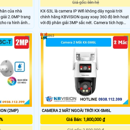
Giá gốc: liên hệ
hân của nhà
KX-S3L là camera IP Wifi không dây ngoài trời
 giải 2.0MP trang
chính hãng KBVISION quay xoay 360 độ linh hoạt
cho ra hình ảnh
với độ phân giải 3MP sắc nét. Camera tích hợp
hìn có màu vào
hồng ngoại 30m, công nghệ ánh sáng kép Full
 20m, trang bị
Color, đàm thoại 2 chiều và khe cắm thẻ nhớ lên
863
đến 256GB. Ngoài ra, camera còn có khả năng
phân biệt người và xe, tích hợp báo động thông
minh, đạt chuẩn IP66 chống nước, hoạt động bền
bỉ giá rẻ.
ION (2MP)
CAMERA 2 MẮT NGOÀI TRỜI KX-SM6L
5%
Giá Bán: 1,800,000 ₫
ệ
Giá gốc: 2,500,000 ₫