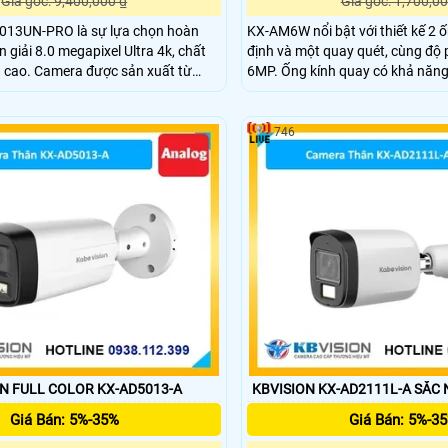
Giá gốc: 9,400,000 ₫
Giá gốc: 1,700,00
13UN-PRO là sự lựa chọn hoàn
KX-AM6W nổi bật với thiết kế 2 ố
 giải 8.0 megapixel Ultra 4k, chất
định và một quay quét, cùng độ 
h cao. Camera được sản xuất từ
6MP. Ống kính quay có khả năng
oại, hỗ trợ cảnh báo cống trộm chủ
dọc -5~90°, tích hợp hồng ngoạ
 biến chuyển động. Chức năng thu
cho hình ảnh rõ nét ngày đêm. Tấ
 camera giúp nghe và nói trong
dàng qua ứng dụng KBView Plus
746
 FULL COLOR KX-AD5013-A
KBVISION KX-AD2111L-A SẮC 
Giá Bán: 5%-35%
Giá Bán: 5%-3