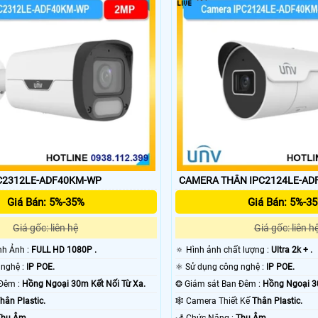
m phù hợp vói nhu cầu sử dụng của mình. Với chính sách bán hàng chi
 Kbvision Bên Dưới.
C2312LE-ADF40KM-WP
CAMERA THÂN IPC2124LE-AD
Giá Bán: 5%-35%
Giá Bán: 5%-3
Giá gốc: liên hệ
Giá gốc: liên h
ình Ảnh :
FULL HD 1080P .
🔅 Hình ảnh chất lượng :
Ultra 2k + .
🌠 Camera Công nghệ :
IP POE.
⚛️ Sử dụng công nghệ :
IP POE.
❈ Giám sát Ban Đêm :
Hồng Ngoại 30m Kết Nối Từ Xa.
❂ Giám sát Ban Đêm :
Hồng Ngoại 3
hân Plastic.
🕸️ Camera Thiết Kế
Thân Plastic.