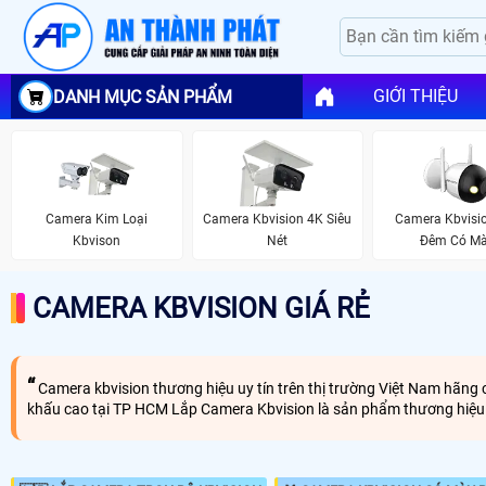
GIỚI THIỆU
DANH MỤC SẢN PHẨM
Camera Kim Loại
Camera Kbvision 4K Siêu
Camera Kbvisi
Kbvison
Nét
Đêm Có M
CAMERA KBVISION GIÁ RẺ
Camera kbvision thương hiệu uy tín trên thị trường Việt Nam hãng c
khấu cao tại TP HCM Lắp Camera Kbvision là sản phẩm thương hiệu US