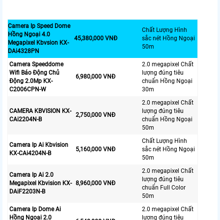
Camera Ip Speed Dome
Chất Lượng Hình
Hồng Ngoại 4.0
45,380,000 VNĐ
sắc nét Hồng Ngoại
Megapixel Kbvsion KX-
50m
DAi4328PN
Camera Speeddome
2.0 megapixel Chất
Wifi Báo Động Chủ
lượng đúng tiêu
6,980,000 VNĐ
Động 2.0Mp KX-
chuẩn Hồng Ngoại
C2006CPN-W
30m
2.0 megapixel Chất
CAMERA KBVISION KX-
lượng đúng tiêu
2,750,000 VNĐ
CAi2204N-B
chuẩn Hồng Ngoại
50m
Chất Lượng Hình
Camera Ip Ai Kbvision
5,160,000 VNĐ
sắc nét Hồng Ngoại
KX-CAi4204N-B
50m
2.0 megapixel Chất
Camera Ip Ai 2.0
lượng đúng tiêu
Megapixel Kbvision KX-
8,960,000 VNĐ
chuẩn Full Color
DAiF2203N-B
50m
Camera Ip Dome Ai
2.0 megapixel Chất
Hồng Ngoại 2.0
lượng đúng tiêu