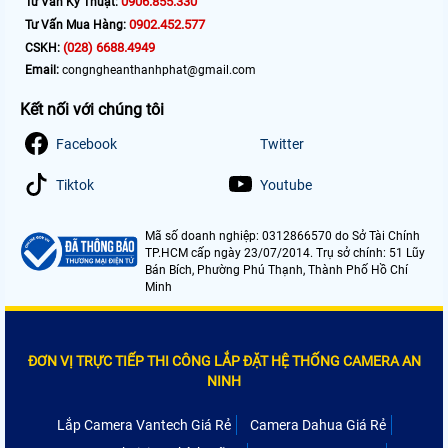
0906.855.330
Tư Vấn Kỹ Thuật:
0902.452.577
Tư Vấn Mua Hàng:
(028) 6688.4949
CSKH:
Email:
congngheanthanhphat@gmail.com
Kết nối với chúng tôi
Facebook
Twitter
Tiktok
Youtube
Mã số doanh nghiệp: 0312866570 do Sở Tài Chính
TP.HCM cấp ngày 23/07/2014. Trụ sở chính: 51 Lũy
Bán Bích, Phường Phú Thạnh, Thành Phố Hồ Chí
Minh
ĐƠN VỊ TRỰC TIẾP THI CÔNG LẮP ĐẶT HỆ THỐNG CAMERA AN
NINH
Lắp Camera Vantech Giá Rẻ
Camera Dahua Giá Rẻ