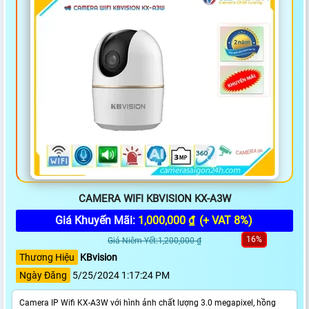
CAMERA WIFI KBVISION KX-A3W
Giá Khuyến Mãi:
1,000,000 ₫
(+ VAT 8%)
16%
Giá Niêm Yết:1,200,000 ₫
Thương Hiệu
KBvision
Ngày Đăng
5/25/2024 1:17:24 PM
Camera IP Wifi KX-A3W với hình ảnh chất lượng 3.0 megapixel, hồng