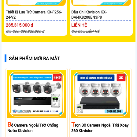
Thiết Bị Lưu Trữ Camera KX-F256-
Đầu Ghi Kbvision KX-
24-V2
DAi4K8208EN3P8
285,315,000 ₫
LIÊN HỆ
Giá Gốc: 290,820,000 ₫
Giá Gốc: LIÊN HỆ
SẢN PHẨM MỚI RA MẮT
B
T
Ộ Camera Ngoài Trời Chống
Rọn Bộ Camera Ngoài Trời Xoay
Nước Kbvision
360 Kbvision