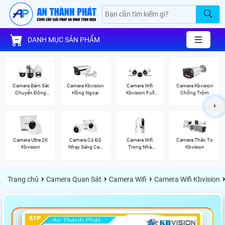
DANH MỤC SẢN PHẨM
Camera Bám Sát
Camera Kbvision
Camera Wifi
Camera Kbvision
Chuyển Động
Hồng Ngoại
Kbvision Full
Chống Trộm
Kbvision
Color
Camera Ultra 2K
Camera Có Độ
Camera Wifi
Camera Thân To
Kbvision
Nhạy Sáng Cao
Trong Nhà
Kbvision
Kbvision
Kbvision
›
›
›
›
Trang chủ
Camera Quan Sát
Camera Wifi
Camera Wifi Kbvision