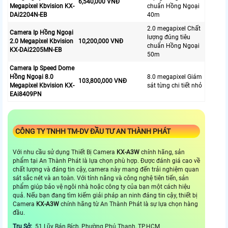
6,540,000 VNĐ
Megapixel Kbvision KX-
chuẩn Hồng Ngoại
DAi2204N-EB
40m
2.0 megapixel Chất
Camera Ip Hồng Ngoại
lượng đúng tiêu
2.0 Megapixel Kbvision
10,200,000 VNĐ
chuẩn Hồng Ngoại
KX-DAi2205MN-EB
50m
Camera Ip Speed Dome
Hồng Ngoại 8.0
8.0 megapixel Giám
103,800,000 VNĐ
Megapixel Kbvision KX-
sát từng chi tiết nhỏ
EAi8409PN
CÔNG TY TNHH TM-DV ĐẦU TƯ AN THÀNH PHÁT
Với nhu cầu sử dụng Thiết Bị Camera
KX-A3W
chính hãng, sản
phẩm tại An Thành Phát là lựa chọn phù hợp. Được đánh giá cao về
chất lượng và đáng tin cậy, camera này mang đến trải nghiệm quan
sát sắc nét và an toàn. Với tính năng và công nghệ tiên tiến, sản
phẩm giúp bảo vệ ngôi nhà hoặc công ty của bạn một cách hiệu
quả. Nếu bạn đang tìm kiếm giải pháp an ninh đáng tin cậy, thiết bị
Camera
KX-A3W
chính hãng từ An Thành Phát là sự lựa chọn hàng
đầu.
Trụ Sở:
51 Lũy Bán Bích, Phường Phú Thạnh, TP.HCM