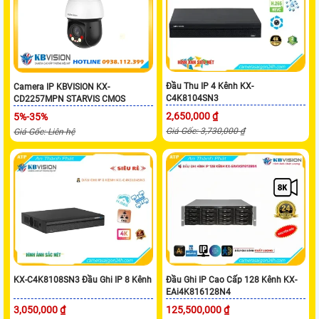
Đầu Thu IP 4 Kênh KX-
Camera IP KBVISION KX-
C4K8104SN3
CD2257MPN STARVIS CMOS
2,650,000 ₫
5%-35%
Giá Gốc: 3,730,000 ₫
Giá Gốc: Liên hệ
KX-C4K8108SN3 Đầu Ghi IP 8 Kênh
Đầu Ghi IP Cao Cấp 128 Kênh KX-
EAi4K816128N4
3,050,000 ₫
125,500,000 ₫