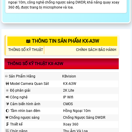
ngoại 10m, công nghệ chống ngược sáng DWDR, khả năng quay xoay
360 độ, được trang bị microphone và loa.
📖 THÔNG TIN SẢN PHẨM KX-A3W
THÔNG SỐ KỸ THUẬT
CHÍNH SÁCH BẢO HÀNH
THÔNG SỐ KỸ THUẬT KX-A3W
♾ Sản Phẩm Hãng
KBvision
🚧 Model Camera Quan Sát
KX-A3W
🔆 Độ phân giải
2K Lite
📢 Công nghệ
IP Wifi
🔰 Cảm biến hình ảnh
CMOS
🌔 Tầm nhìn ban đêm
Hồng Ngoại 10m
₩ Chống ngược sáng
Chống Ngược Sáng DWDR
🗜️ Thiết kế
Xoay 360
🆑 Chức năng
Thu Âm Và Loa