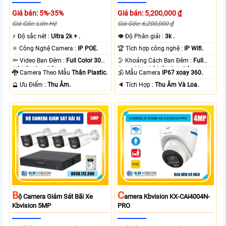
Giá bán: 5%-35%
Giá bán: 5,200,000 ₫
Giá Gốc: Liên Hệ
Giá Gốc: 6,200,000 ₫
️⚡ Độ sắc nét :
Ultra 2k + .
👁 Độ Phân giải :
3k .
⚛️ Công Nghệ Camera :
IP POE.
🏆 Tích hợp công nghệ :
IP Wifi.
🔦 Video Ban Đêm :
Full Color 30m
🌛 Khoảng Cách Ban Đêm :
Full
Có Màu Ban Ðêm.
Color 30m Có Màu Ban Ðêm.
🐉️ Camera Theo Mẫu
Thân Plastic.
🕉️ Mẫu Camera
IP67 xoay 360.
️🔮 Ưu Điểm :
Thu Âm.
️🔈 Tích Hợp :
Thu Âm Và Loa.
B
C
Ộ Camera Giám Sát Bãi Xe
Amera Kbvision KX-CAi4004N-
Kbvision 5MP
PRO