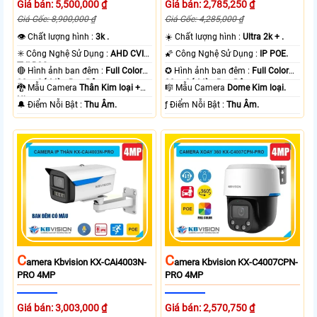
Giá bán: 5,500,000 ₫
Giá bán: 2,785,250 ₫
Giá Gốc: 8,900,000 ₫
Giá Gốc: 4,285,000 ₫
👁 Chất lượng hình :
3k .
☀️ Chất lượng hình :
Ultra 2k + .
✳️ Công Nghệ Sử Dụng :
AHD CVI
🌠 Công Nghệ Sử Dụng :
IP POE.
TVI BCS.
🔴 Hình ảnh ban đêm :
Full Color
✪ Hình ảnh ban đêm :
Full Color
80m Có Màu Ban Ðêm.
30m Có Màu Ban Ðêm.
🐉️ Mẫu Camera
Thân Kim loại +
🎼️ Mẫu Camera
Dome Kim loại.
Nhựa.
️🔔 Điểm Nỗi Bật :
Thu Âm.
️ƒ Điểm Nỗi Bật :
Thu Âm.
C
C
Amera Kbvision KX-CAi4003N-
Amera Kbvision KX-C4007CPN-
PRO 4MP
PRO 4MP
Giá bán: 3,003,000 ₫
Giá bán: 2,570,750 ₫