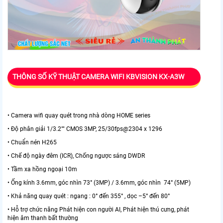
THÔNG SỐ KỸ THUẬT CAMERA WIFI KBVISION KX-A3W
• Camera wifi quay quét trong nhà dòng HOME series
• Độ phân giải 1/3.2"" CMOS 3MP, 25/30fps@2304 x 1296
• Chuẩn nén H265
• Chế độ ngày đêm (ICR), Chống ngược sáng DWDR
• Tầm xa hồng ngoại 10m
• Ống kính 3.6mm, góc nhìn 73° (3MP) / 3.6mm, góc nhìn 74° (5MP)
• Khả năng quay quét : ngang : 0° đến 355° , dọc –5° đến 80°
• Hỗ trợ chức năng Phát hiện con người AI, Phát hiện thú cưng, phát
hiện âm thanh bất thường