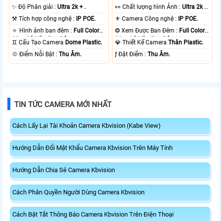
✨ Độ Phân giải :
Ultra 2k + .
️👀 Chất lượng hình Ảnh :
Ultra 2k +
.
⚒ Tích hợp công nghệ :
IP POE.
⚜️ Camera Công nghệ :
IP POE.
🔅 Hình ảnh ban đêm :
Full Color
❂ Xem Được Ban Đêm :
Full Color
30m Có Màu Ban Ðêm.
30m Có Màu Ban Ðêm.
♊ Cấu Tạo Camera
Dome Plastic.
💎 Thiết Kế Camera
Thân Plastic.
️💠 Điểm Nỗi Bật :
Thu Âm.
️ƒ Đặt Điểm :
Thu Âm.
TIN TỨC CAMERA MỚI NHẤT
Cách Lấy Lại Tài Khoản Camera Kbvision (Kabe View)
Hướng Dẫn Đổi Mật Khẩu Camera Kbvision Trên Máy Tính
Hướng Dẫn Chia Sẻ Camera Kbvision
Cách Phân Quyền Người Dùng Camera Kbvision
Cách Bật Tắt Thông Báo Camera Kbvision Trên Điện Thoại