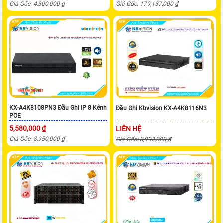
Giá Gốc: 4,300,000 ₫
Giá Gốc: 179,137,000 ₫
KX-A4K8108PN3 Đầu Ghi IP 8 Kênh
Đầu Ghi Kbvision KX-A4K8116N3
POE
5,580,000 ₫
LIÊN HỆ
Giá Gốc: 8,950,000 ₫
Giá Gốc: 3,992,000 ₫