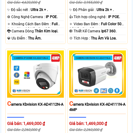
Giá Gốc: 4,620,000 ₫
Giá Gốc: 3,955,000 ₫
✨ Độ sắc nét :
Ultra 2k + .
✨ Độ Phân giải :
Ultra 2k + .
⚙ Công Nghệ Camera :
IP POE.
👍 Tích hợp công nghệ :
IP POE.
🔅 Khoảng Cách Ban Đêm :
Full
🔅 Video Ban Đêm :
Full Color 50m
Color 50m Có Màu Ban Ðêm.
Có Màu Ban Ðêm.
🐉️ Camera Dòng
Thân Kim loại.
🕸️ Thiết Kế Camera
Ip67 360.
️💎 Ưu Điểm :
Thu Âm.
️💠 Tích Hợp :
Thu Âm Và Loa.
C
C
Amera Kbvision KX-AD4112N-A
Amera Kbvision KX-AD4111N-A
4MP
Giá bán: 1,469,000 ₫
Giá bán: 1,469,000 ₫
Giá Gốc: 2,260,000 ₫
Giá Gốc: 2,260,000 ₫