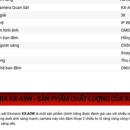
Camera Quan Sát
KX-
giải
3k
hệ
IP Wi
n hình ảnh
CMO
ìn ban đêm
Hồng
gược sáng
Chố
Xoay
ăng
Thu 
ghệ ban đêm
ONV
RA
KX-A5W
- SẢN PHẨM CHẤT LƯỢNG CỦA K
 sát Kbvision
KX-A5W
là một sản phẩm chính hãng được đánh giá cao với nhiều ư
ụng dưới ánh sáng mạnh, camera này còn đàm thoại 2 chiều to rõ ràng cùng công n
 sáng yếu.