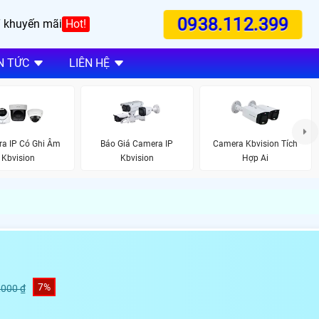
0938.112.399
 khuyến mãi
Hot!
N TỨC
LIÊN HỆ
Báo Giá Camera IP
a IP Có Ghi Âm
Camera Kbvision Tích
Kbvision
Kbvision
Hợp Ai
7%
,000 ₫