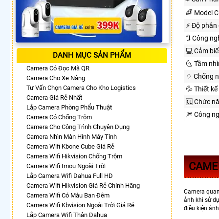
🌈 Model 
️⚡ Độ phân 
🔃 Công ng
💻 Cảm biế
DANH MỤC SẢN PHẨM
🌜 Tầm nh
Camera Có Đọc Mã QR
♢ Chống n
Camera Cho Xe Nâng
Tư Vấn Chọn Camera Cho Kho Logistics
💦 Thiết kế
Camera Giá Rẻ Nhất
🆑 Chức n
Lắp Camera Phòng Phẩu Thuật
🎆 Công n
Camera Có Chống Trộm
Camera Cho Công Trình Chuyên Dụng
Camera Nhìn Màn Hình Máy Tính
Camera Wifi Kbone Cube Giá Rẻ
Camera Wifi Hikvision Chống Trộm
CAME
Camera Wifi Imou Ngoài Trời
Lắp Camera Wifi Dahua Full HD
Camera Wifi Hikvision Giá Rẻ Chính Hãng
Camera quan
Camera Wifi Có Màu Ban Đêm
ảnh khi sử d
Camera Wifi Kbvision Ngoài Trời Giá Rẻ
điều kiện ánh
Lắp Camera Wifi Thân Dahua