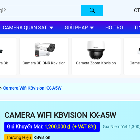
CT
CAMERA QUAN SÁT
GIẢI PHÁP
HỖ TRỢ
TI
ra 3k
Camera 3D DNR Kbvision
Camera Zoom Kbvision
Camer
›
Camera Wifi KBvision KX-A5W
CAMERA WIFI KBVISION KX-A5W
Giá Khuyến Mãi:
1,200,000 ₫
(+ VAT 8%)
Giá Niêm Yết:1,300
Thương Hiệu
KBvision