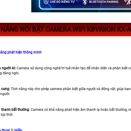
NĂNG NỔI BẬT CAMERA WIFI KBVISION KX-
năng phát hiện thông minh
 người AI:
Camera sử dụng công nghệ trí tuệ nhân tạo để nhận diện và phân biệt co
g đáng nghi.
ú cưng:
Tính năng này cho phép camera phân biệt giữa người và động vật, giúp bạn
 người.
 thanh bất thường:
Camera có khả năng phát hiện âm thanh lạ hoặc bất thường, nh
kịp thời.
 thoại 2 chiều