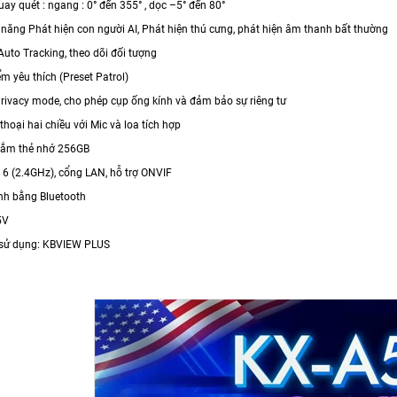
ay quét : ngang : 0° đến 355° , dọc –5° đến 80°
c năng Phát hiện con người AI, Phát hiện thú cưng, phát hiện âm thanh bất thường
uto Tracking, theo dõi đối tượng
iểm yêu thích (Preset Patrol)
Privacy mode, cho phép cụp ống kính và đảm bảo sự riêng tư
thoại hai chiều với Mic và loa tích hợp
 cắm thẻ nhớ 256GB
I 6 (2.4GHz), cổng LAN, hỗ trợ ONVIF
anh bằng Bluetooth
5V
sử dụng: KBVIEW PLUS