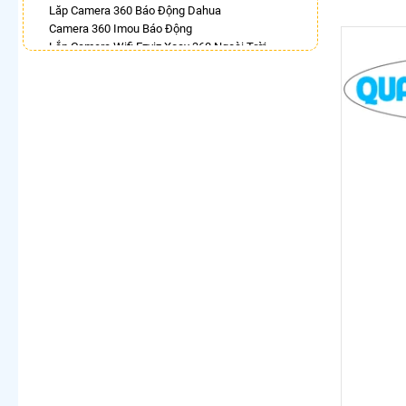
Lăp Camera 360 Báo Động Dahua
Camera 360 Imou Báo Động
Lắp Camera Wifi Ezviz Xoay 360 Ngoài Trời
Camera Ip 360 Kbvision
Lắp Camera Ezviz Xoay 360 Trong Nhà
Camera Wifi 360 Full Color Hik
Camera Xoay 360 Kbvision Giá Rẻ
Camera Kbone Xoay 360
LẮP CAMERA THEO NHU CẦU
Lắp Camera Văn Phòng Giá Rẻ
Lắp Camera Nhà Xưởng Giá Rẻ
Lắp Camera Gia Đình Giá Rẻ
Lắp Camera Kho Hàng Giá Rẻ
Lắp Camera Cửa Hàng Giá Rẻ
Lắp Camera Wifi Giá Rẻ Chính Hãng
Lắp Camera Công Trình Giá Rẻ
Camera 360 Giá Rẻ