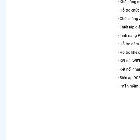
• Khả năng qu
• Hỗ trợ chứ
• Chức năng A
• Thiết lập đ
• Tính năng 
• Hỗ trợ đàm 
• Hỗ trợ khe
• Kết nối WIF
• Kết nối nh
• Điện áp DC
• Phần mềm 