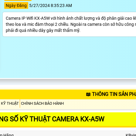
Ngày Đăng
5/27/2024 8:35:23 AM
Camera IP Wifi KX-A5W với hình ảnh chất lượng và độ phân giải cao
theo loa và mic đàm thoại 2 chiều. Ngoài ra camera còn sở hữu công n
phải đi quá nhiều dây gây mất thẩm mỹ.
📖 THÔNG TIN SẢN P
 KỸ THUẬT
CHÍNH SÁCH BẢO HÀNH
NG SỐ KỸ THUẬT CAMERA KX-A5W
m Hãng
KBvis