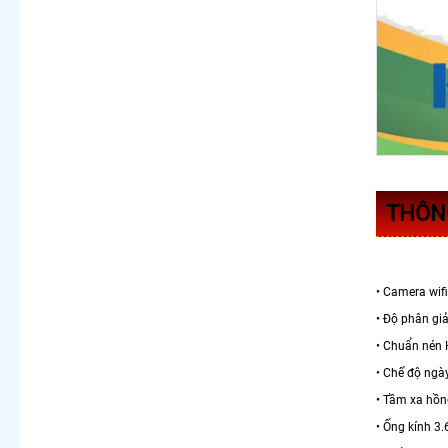
THÔNG
• Camera wif
• Độ phân gi
• Chuẩn nén
• Chế độ ngà
• Tầm xa hồ
• Ống kính 3