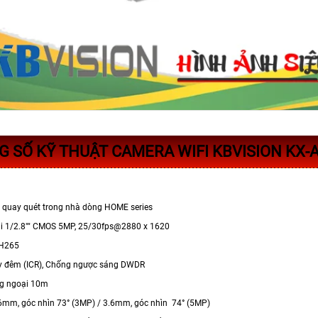
 SỐ KỸ THUẬT CAMERA WIFI KBVISION KX-
i quay quét trong nhà dòng HOME series
ải 1/2.8"" CMOS 5MP, 25/30fps@2880 x 1620
 H265
y đêm (ICR), Chống ngược sáng DWDR
ng ngoại 10m
.6mm, góc nhìn 73° (3MP) / 3.6mm, góc nhìn 74° (5MP)