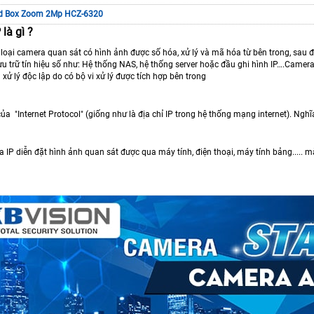
d Box Zoom 2Mp HCZ-6320
 là gì ?
loại camera quan sát có hình ảnh được số hóa, xử lý và mã hóa từ bên trong, sau đó 
lưu trữ tín hiệu số như: Hệ thống NAS, hệ thống server hoặc đầu ghi hình IP….Cam
xử lý độc lập do có bộ vi xử lý được tích hợp bên trong
t của "Internet Protocol" (giống như là địa chỉ IP trong hệ thống mạng internet). Ngh
a IP diễn đặt hình ảnh quan sát được qua máy tính, điện thoại, máy tính bảng..... 