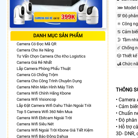
⋙ Model 
💯 Độ phân
⚛️ Công n
♋ Cảm biế
DANH MỤC SẢN PHẨM
🌛 Tầm nh
Camera Có Đọc Mã QR
☄️ Chống 
Camera Cho Xe Nâng
🎲 Thiết kế
Tư Vấn Chọn Camera Cho Kho Logistics
Camera Giá Rẻ Nhất
🛃 Chức n
Lắp Camera Phòng Phẩu Thuật
Camera Có Chống Trộm
Camera Cho Công Trình Chuyên Dụng
Camera Nhìn Màn Hình Máy Tính
THÔNG SỐ
Camera Wifi Chính Hãng Kbone
• Camera 
Camera Wifi Visioncop
Lắp Đặt Camera Wifi Dahu Thân Ngoài Trời
• Cảm biế
Top 5 Camera Wifi 360 Nên Mua
• Chuẩn n
Camera Wifi Ebitcam Ngoài Trời
• Độ phân
Camera Wifi Siêu Nét
• Hỗ trợ 
Camera Wifi Ngoài Trời Kbone Giá Tiết Kiệm
3D- DNR, 
Camera Wifi Báo Động Dahua