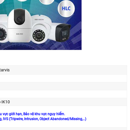
tarvis
p IK10
hu vực giới hạn, Bảo vệ khu vực nguy hiểm.
, IVS (Tripwire, Intrusion, Object Abandoned/Missing,…)