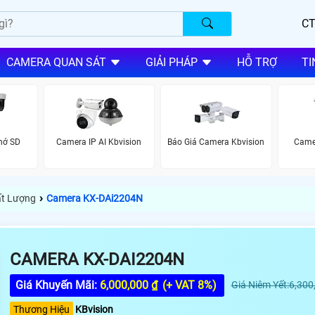
CT
CAMERA QUAN SÁT
GIẢI PHÁP
HỖ TRỢ
TI
hớ SD
Camera IP AI Kbvision
Báo Giá Camera Kbvision
Came
›
ất Lượng
Camera KX-DAi2204N
CAMERA KX-DAI2204N
Giá Khuyến Mãi:
6,000,000 ₫
(+ VAT 8%)
Giá Niêm Yết:6,300
Thương Hiệu
KBvision