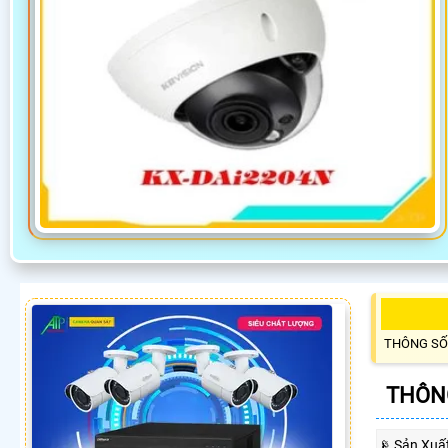
THÔNG SỐ
THÔNG
📡 Sản Xuấ