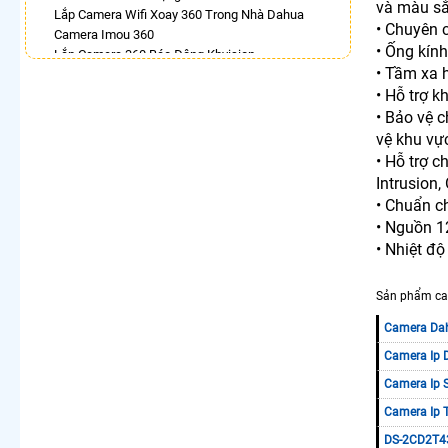
và màu sắ
Lắp Camera Wifi Xoay 360 Trong Nhà Dahua
• Chuyên
Camera Imou 360
• Ống kín
Lắp Camera 360 Báo Động Kbvision
• Tầm xa 
Camera Ezviz Xoay 360 Trong Nhà
• Hỗ trợ 
Lắp Camera Imou Xoay 360 Trong Nhà
Lắp Camera Samsung Xoay 360
• Bảo vệ c
Camera Xoay 360 Hikvision
vệ khu vự
• Hỗ trợ c
LẮP CAMERA THEO NHU CẦU
Intrusion,
Lắp Camera Văn Phòng Giá Rẻ
• Chuẩn c
Lắp Camera Nhà Xưởng Giá Rẻ
• Nguồn 
Lắp Camera Gia Đình Giá Rẻ
• Nhiệt đ
Lắp Camera Kho Hàng Giá Rẻ
Lắp Camera Cửa Hàng Giá Rẻ
Lắp Camera Wifi Giá Rẻ Chính Hãng
Sản phẩm ca
Lắp Camera Công Trình Giá Rẻ
Camera Da
Camera 360 Giá Rẻ
Camera Ip D
Camera Ip 
Camera Ip 
DS-2CD2T43