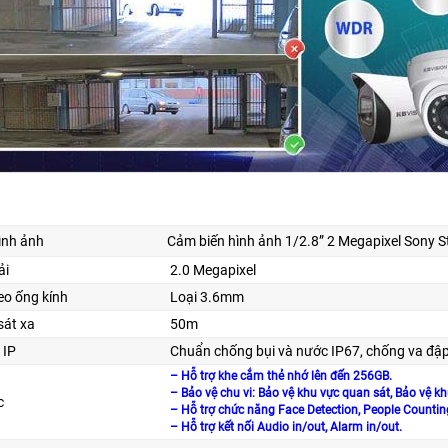
ình ảnh
Cảm biến hình ảnh 1/2.8” 2 Megapixel Sony S
ải
2.0 Megapixel
o ống kính
Loại 3.6mm
sát xa
50m
 IP
Chuẩn chống bụi và nước IP67, chống va đậ
– Hỗ trợ khe cắm thẻ nhớ lên đến 256GB.
– Bảo vệ chu vi: Bảo vệ khu vực quan sát, Bảo vệ k
c
– Hỗ trợ chức năng Face Detection, People Counting
– Hỗ trợ kết nối Audio in/out, Alarm in/out.