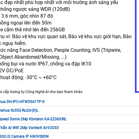
c đẹp nhất phù hợp nhất với môi trường ánh sáng yếu
 chống ngược sáng WDR (120dB)
h 3.6 mm, góc nhìn 87 độ
hồng ngoại lên đến 50m
khe cắm thẻ nhớ lên đến 256GB
hu vi: Bảo vệ khu vực quan sát, Bảo vệ khu vực giới hạn, Bảo
c nguy hiểm.
hức năng Face Detection, People Counting, IVS (Tripwire,
 Object Abandoned/Missing, ...)
hống bụi và nước IP67, chống va đập IK10
12V DC/PoE
ộ hoạt động: -30°C ~ +60°C
o cấp tương tự Công Nghệ AI cho bạn tham khảo
hua DH-IPC-HFW5541TP-S
ahua Itc352-Ru2d-(Ir)L
Speed Dome 2Mp Kbvision KA-2Z36XIRL
Thấn Ai Wifi 2Mp Vantech AI-V2033
G2-2I Camera IP HIKIVISION