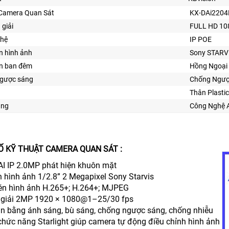
Camera Quan Sát
KX-DAi220
 giải
FULL HD 10
ghệ
IP POE
n hình ảnh
Sony STARV
ìn ban đêm
Hồng Ngoại
ngược sáng
Chống Ngượ
Thân Plastic
ăng
Công Nghệ 
 KỸ THUẬT CAMERA QUAN SÁT :
AI IP 2.0MP phát hiện khuôn mặt
n hình ảnh 1/2.8” 2 Megapixel Sony Starvis
én hình ảnh H.265+; H.264+; MJPEG
 giải 2MP 1920 × 1080@1–25/30 fps
cân bằng ánh sáng, bù sáng, chống ngược sáng, chống nhiễu
chức năng Starlight giúp camera tự động điều chỉnh hình ảnh