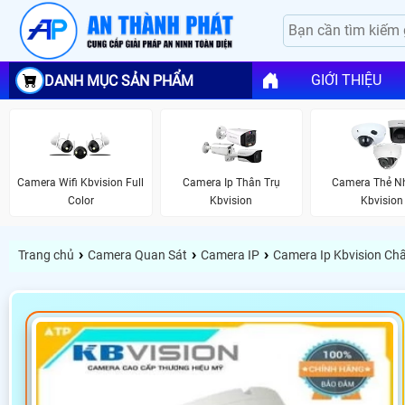
GIỚI THIỆU
DANH MỤC SẢN PHẨM
Camera Wifi Kbvision Full
Camera Ip Thân Trụ
Camera Thẻ N
Color
Kbvision
Kbvision
›
›
›
Trang chủ
Camera Quan Sát
Camera IP
Camera Ip Kbvision Ch