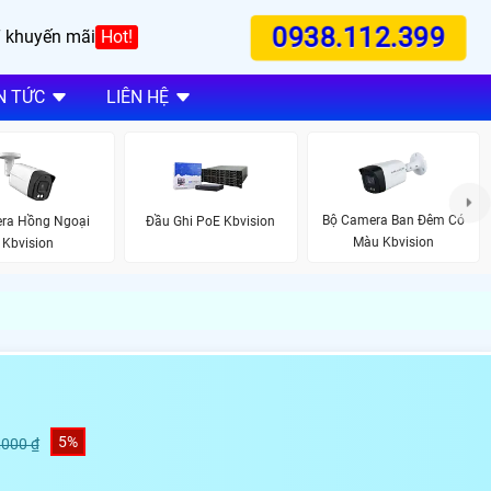
0938.112.399
 khuyến mãi
Hot!
N TỨC
LIÊN HỆ
Bộ Camera Ban Đêm Có
ra Hồng Ngoại
Đầu Ghi PoE Kbvision
Màu Kbvision
Kbvision
5%
,000 ₫