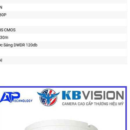
4N
80P
IS CMOS
 30m
c Sáng DWDR 120db
AI