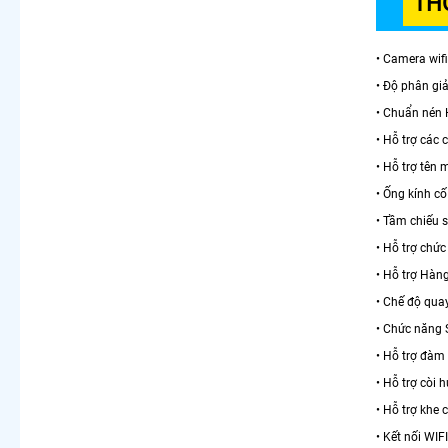
TH
• Camera wif
• Độ phân gi
• Chuẩn nén
• Hỗ trợ các
• Hỗ trợ tên
• Ống kính cố
• Tầm chiếu
• Hỗ trợ chức
• Hỗ trợ Hàng
• Chế độ quay
• Chức năng 
• Hỗ trợ đàm 
• Hỗ trợ còi
• Hỗ trợ khe
• Kết nối WIF