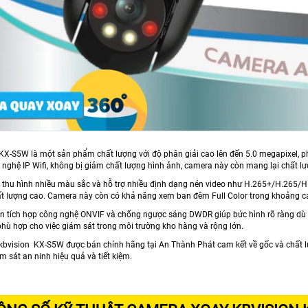
KX-S5W là một sản phẩm chất lượng với độ phân giải cao lên đến 5.0 megapixel, ph
 nghệ IP Wifi, không bị giảm chất lượng hình ảnh, camera này còn mang lại chất lư
 thu hình nhiều màu sắc và hỗ trợ nhiều định dạng nén video như H.265+/H.265/
ất lượng cao. Camera này còn có khả năng xem ban đêm Full Color trong khoảng c
 tích hợp công nghệ ONVIF và chống ngược sáng DWDR giúp bức hình rõ ràng dù ở 
hù hợp cho việc giám sát trong môi trường kho hàng và rộng lớn.
kbvision KX-S5W được bán chính hãng tại An Thành Phát cam kết về gốc và chất l
m sát an ninh hiệu quả và tiết kiệm.