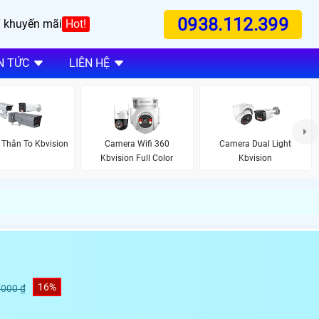
0938.112.399
 khuyến mãi
Hot!
N TỨC
LIÊN HỆ
Thân To Kbvision
Camera Wifi 360
Camera Dual Light
Kbvision Full Color
Kbvision
16%
,000 ₫