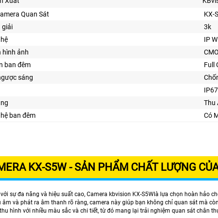
ản Xuất
KBvi
Camera Quan Sát
KX-
 giải
3k
ghệ
IP Wi
n hình ảnh
CM
ìn ban đêm
Full
ngược sáng
Chố
IP67
ăng
Thu
nghệ ban đêm
Có 
MERA
KX-S5W
- SẢN PHẨM CHẤT LƯỢNG CỦA
 với sự đa năng và hiệu suất cao, Camera kbvision KX-S5Wlà lựa chọn hoàn hảo cho 
hu âm và phát ra âm thanh rõ ràng, camera này giúp bạn không chỉ quan sát mà còn
hu hình với nhiều màu sắc và chi tiết, từ đó mang lại trải nghiệm quan sát chân th