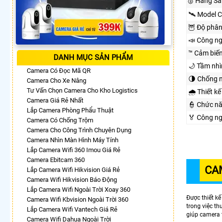
🥈️ Hãng S
🛰 Model 
🦉 Độ phân
📣 Công n
™️ Cảm biế
DANH MỤC SẢN PHẨM
🌙 Tầm nh
Camera Có Đọc Mã QR
🌗 Chống 
Camera Cho Xe Nâng
Tư Vấn Chọn Camera Cho Kho Logistics
🌧️ Thiết kế
Camera Giá Rẻ Nhất
👮 Chức n
Lắp Camera Phòng Phẩu Thuật
️🏅️ Công 
Camera Có Chống Trộm
Camera Cho Công Trình Chuyên Dụng
Camera Nhìn Màn Hình Máy Tính
Lắp Camera Wifi 360 Imou Giá Rẻ
Camera Ebitcam 360
CA
Lắp Camera Wifi Hikvision Giá Rẻ
Camera Wifi Hikvision Báo Động
Lắp Camera Wifi Ngoài Trời Xoay 360
Được thiết kế
Camera Wifi Kbvision Ngoài Trời 360
trong việc t
Lắp Camera Wifi Vantech Giá Rẻ
giúp camera t
Camera Wifi Dahua Ngoài Trời