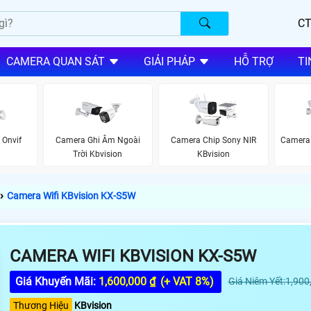
CT
CAMERA QUAN SÁT
GIẢI PHÁP
HỖ TRỢ
TI
Onvif
Camera Ghi Âm Ngoài
Camera Chip Sony NIR
Camera 
Trời Kbvision
KBvision
›
Camera Wifi KBvision KX-S5W
CAMERA WIFI KBVISION KX-S5W
Giá Khuyến Mãi:
1,600,000 ₫
(+ VAT 8%)
Giá Niêm Yết:1,900
Thương Hiệu
KBvision