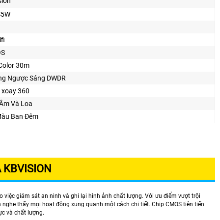
sion
S5W
fi
OS
 Color 30m
ng Ngược Sáng DWDR
 xoay 360
 Âm Và Loa
Màu Ban Ðêm
 KBVISION
việc giám sát an ninh và ghi lại hình ảnh chất lượng. Với ưu điểm vượt trội
 nghe thấy mọi hoạt động xung quanh một cách chi tiết. Chip CMOS tiên tiến
ực và chất lượng.