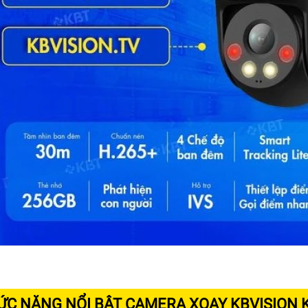
ỨC NĂNG NỔI BẬT CAMERA XOAY KBVISION 