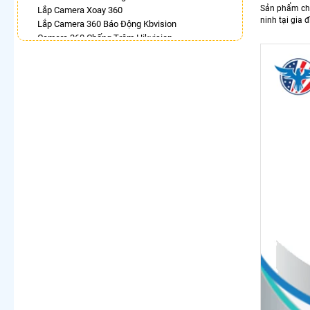
Sản phẩm chí
Lắp Camera Xoay 360
ninh tại gia
Lắp Camera 360 Báo Động Kbvision
Camera 360 Chống Trộm Hikvision
Bán Camera Dahua Xoay 360 Độ
Camera Wifi 360 Full Color Dahua
Lắp Camera 360 Dahua Trong Nhà
Camera Wifi Hikvision 360
LẮP CAMERA THEO NHU CẦU
Lắp Camera Văn Phòng Giá Rẻ
Lắp Camera Nhà Xưởng Giá Rẻ
Lắp Camera Gia Đình Giá Rẻ
Lắp Camera Kho Hàng Giá Rẻ
Lắp Camera Cửa Hàng Giá Rẻ
Lắp Camera Wifi Giá Rẻ Chính Hãng
Lắp Camera Công Trình Giá Rẻ
Camera 360 Giá Rẻ