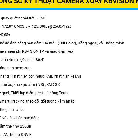
ÔNG SỐ KỸ THUẬT CAMERA XOAY KBVISION 
i quay quét ngoài trời 5.0MP
ải 1/2.8"" CMOS 5MP, 25/30fps@2560x1920
 H265+
 chế độ ánh sáng ban đêm: Có màu (Full Color), Hồng ngoại, và Thông minh
 miền miễn phí KBVISION.TV và giao diện web
 định 4mm , góc nhìn 80.4°
 sáng ban đêm: 30m
 năng : Phát hiện con người (AI), Phát hiện xe (AI)
 rào ảo, khu vực cấm (IVS) , SMD 3.0
 quét, Thiết lập điểm preset (không Tour)
Smart Tracking, theo dõi đối tượng xâm nhập
thoại hai chiều
 hú và đèn chớp báo động
 cắm thẻ nhớ 256GB
I, LAN, hỗ trợ ONVIF