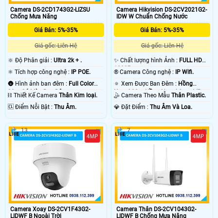
Camera DS-2CD1743G2-LIZSU
Camera Hikvision DS-2CV2021G2-
Chống Mưa Năng
IDW W Chuẩn Chống Nước
Giá Bán: 5%-35%
Giá Bán: 5%-35%
Giá gốc: Liên Hệ
Giá gốc: Liên Hệ
🔆 Độ Phân giải :
Ultra 2k + .
✨ Chất lượng hình Ảnh :
FULL HD
1080P .
⚛️ Tích hợp công nghệ :
IP POE.
®️ Camera Công nghệ :
IP Wifi.
🌚 Hình ảnh ban đêm :
Full Color
🔅 Xem Được Ban Đêm :
Hồng
30m Có Màu Ban Ðêm.
Ngoại 30m Hồng Ngoại Smart IR.
⛓ Thiết Kế Camera
Thân Kim loại.
🤹 Camera Theo Mẫu
Thân Plastic.
️🆑 Điểm Nỗi Bật :
Thu Âm.
️💎 Đặt Điểm :
Thu Âm Và Loa.
13
7
Camera Xoay DS-2CV1F43G2-
Camera Thân DS-2CV1043G2-
LIDWF B Ngoài Trời
LIDWF B Chống Mưa Năng