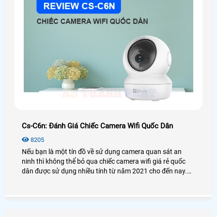
Cs-C6n: Đánh Giá Chiếc Camera Wifi Quốc Dân
8205
Nếu bạn là một tín đồ về sử dụng camera quan sát an
ninh thì không thể bỏ qua chiếc camera wifi giá rẻ quốc
dân được sử dụng nhiều tính từ năm 2021 cho đến nay.
Vậy camera Ezviz CS-C6N có thật sự tốt và hiệu quả như
lời đồn? Để biết thêm chi tiết mời bạn xem qua bài viết
đánh giá camera CS-C6N dưới đây nhé!