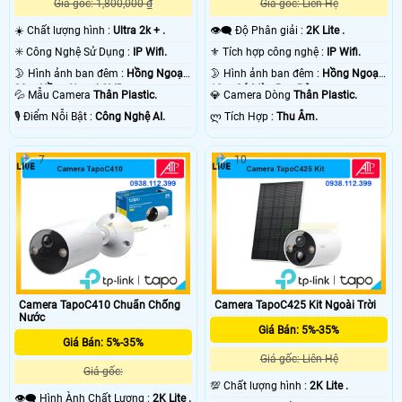
Giá gốc: 1,800,000 ₫
Giá gốc: Liên Hệ
☀️ Chất lượng hình :
Ultra 2k + .
👁️‍🗨 Độ Phân giải :
2K Lite .
✳️ Công Nghệ Sử Dụng :
IP Wifi.
⚜️ Tích hợp công nghệ :
IP Wifi.
🌛 Hình ảnh ban đêm :
Hồng Ngoại
🌛 Hình ảnh ban đêm :
Hồng Ngoại
30m Hồng Ngoại SMD.
10m Có Màu Ban Ðêm.
💦 Mẫu Camera
Thân Plastic.
💎 Camera Dòng
Thân Plastic.
️🎙 Điểm Nỗi Bật :
Công Nghệ AI.
️ლ Tích Hợp :
Thu Âm.
7
10
Camera TapoC410 Chuẩn Chống
Camera TapoC425 Kit Ngoài Trời
Nước
Giá Bán: 5%-35%
Giá Bán: 5%-35%
Giá gốc: Liên Hệ
Giá gốc:
💯 Chất lượng hình :
2K Lite .
👁️‍🗨 Hình Ành Chất Lượng :
2K Lite .