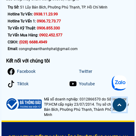
Trụ Sở:
51 Lũy Bán Bích, Phường Phú Thạnh, TP. Hồ Chí Minh
0938.11.23.99
Hotline Tư Vấn:
0906.72.73.77
Hotline Tư Vấn 1:
0906.855.330
Tư Vấn Kỹ Thuật:
0902.452.577
Tư Vấn Mua Hàng:
(028) 6688.4949
CSKH:
Email:
congngheanthanhphat@gmail.com
Kết nối với chúng tôi
Facebook
Twitter
Tiktok
Youtube
Mã số doanh nghiệp: 0312866570 do Sở Tài Chính
TP.HCM cấp ngày 23/07/2014. Trụ sở chính: 51 Lũy
Bán Bích, Phường Phú Thạnh, Thành Phố Hồ Chí
Minh