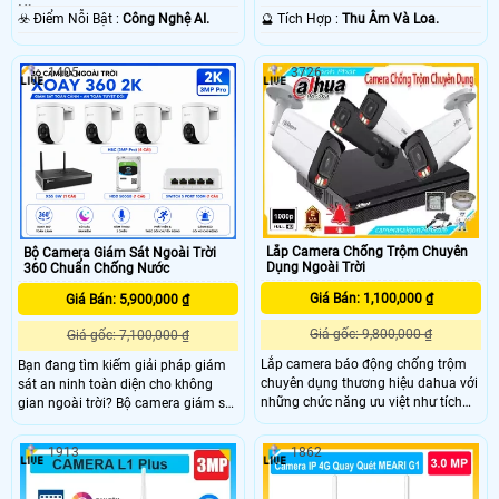
Nhựa.
️🔮 Tích Hợp :
Thu Âm Và Loa.
️☣️ Điểm Nỗi Bật :
Công Nghệ AI.
1405
3726
Lắp Camera Chống Trộm Chuyên
Bộ Camera Giám Sát Ngoài Trời
Dụng Ngoài Trời
360 Chuẩn Chống Nước
Giá Bán: 1,100,000 ₫
Giá Bán: 5,900,000 ₫
Giá gốc: 9,800,000 ₫
Giá gốc: 7,100,000 ₫
Lắp camera báo động chống trộm
Bạn đang tìm kiếm giải pháp giám
chuyên dụng thương hiệu dahua với
sát an ninh toàn diện cho không
những chức năng ưu việt như tích
gian ngoài trời? Bộ camera giám sát
hợp đèn báo động, còi hú báo động ,
360 độ Ezviz CS-H8C là một trong
nhận diên phân biệt người khi báo
những option mà bạn cần chú ý tới.
1913
1862
động, ban đêm hồng ngoại 60m và
Với khả năng quay quét linh hoạt
đèn led trợ sáng 60m khi có phát
hoạt động ổn định môi trường khắc
hiện người tại vị trí lắp camera báo
nghiệt, chống chịu mưa gió, tích hợp