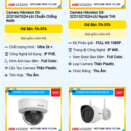
Camera Hikvision DS-
Camera Hikvision DS-
2CD1047G2H-LIU Chuẩn Chống
2CD1027G2H-LIU Ngoài Trời
Nước
Giá Bán: 5%-35%
Giá Bán: 5%-35%
Giá gốc: Liên Hệ
Giá gốc: Liên Hệ
️👀 Độ Phân giải :
FULL HD 1080P .
️👀 Chất lượng hình :
Ultra 2k + .
🏆 Trang Bị Công Nghệ :
IP Wifi
🏆 Công Nghệ Sử Dụng :
IP POE.
POE.
🔅 Xem Được Ban Đêm :
Full Color
🌜 Hình ảnh ban đêm :
Full Color
30m Có Màu Ban Ðêm.
🕸️ Loại Camera
Thân Plastic.
30m Có Màu Ban Ðêm.
⚒ Cấu Tạo Camera
Thân Plastic.
️💫 Chức Năng :
Thu Âm.
️💫 Tích Hợp :
Thu Âm.
28
34