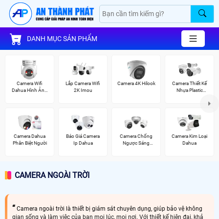
DANH MỤC SẢN PHẨM
Camera Wifi
Lắp Camera Wifi
Camera 4K Hilook
Camera Thiết Kế
Dahua Hình Ảnh
2K Imou
Nhựa Plastic
3K
Vantech
Camera Dahua
Báo Giá Camera
Camera Chống
Camera Kim Loại
Phân Biệt Người
Ip Dahua
Ngược Sáng
Dahua
Hikvision
CAMERA NGOÀI TRỜI
Camera ngoài trời là thiết bị giám sát chuyên dụng, giúp bảo vệ không
gian sống và làm việc của bạn mọi lúc, mọi nơi. Với thiết kế hiện đại, khả