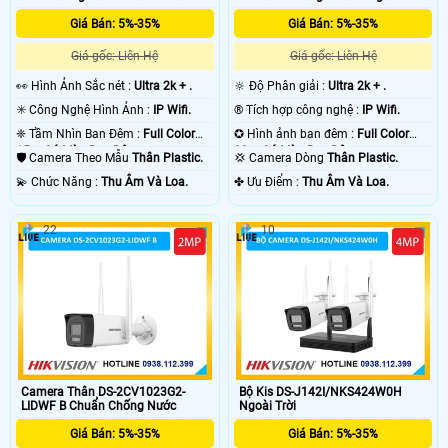
Giá Bán: 5%-35%
Giá Bán: 5%-35%
Giá gốc: Liên Hệ
Giá gốc: Liên Hệ
️👀 Hình Ảnh Sắc nét :
Ultra 2k + .
🔆 Độ Phân giải :
Ultra 2k + .
✳️ Công Nghệ Hình Ảnh :
IP Wifi.
®️ Tích hợp công nghệ :
IP Wifi.
❈ Tầm Nhìn Ban Đêm :
Full Color
✪ Hình ảnh ban đêm :
Full Color
15m Có Màu Ban Ðêm.
30m Có Màu Ban Ðêm.
🛡 Camera Theo Mẫu
Thân Plastic.
💢 Camera Dòng
Thân Plastic.
️💫 Chức Năng :
Thu Âm Và Loa.
️✤ Ưu Điểm :
Thu Âm Và Loa.
22
10
Camera Thân DS-2CV1023G2-
Bộ Kis DS-J142I/NKS424W0H
LIDWF B Chuẩn Chống Nước
Ngoài Trời
Giá Bán: 5%-35%
Giá Bán: 5%-35%