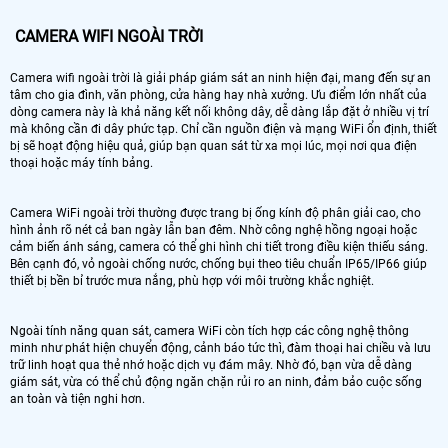
CAMERA WIFI NGOÀI TRỜI
Camera wifi ngoài trời là giải pháp giám sát an ninh hiện đại, mang đến sự an
tâm cho gia đình, văn phòng, cửa hàng hay nhà xưởng. Ưu điểm lớn nhất của
dòng camera này là khả năng kết nối không dây, dễ dàng lắp đặt ở nhiều vị trí
mà không cần đi dây phức tạp. Chỉ cần nguồn điện và mạng WiFi ổn định, thiết
bị sẽ hoạt động hiệu quả, giúp bạn quan sát từ xa mọi lúc, mọi nơi qua điện
thoại hoặc máy tính bảng.
Camera WiFi ngoài trời thường được trang bị ống kính độ phân giải cao, cho
hình ảnh rõ nét cả ban ngày lẫn ban đêm. Nhờ công nghệ hồng ngoại hoặc
cảm biến ánh sáng, camera có thể ghi hình chi tiết trong điều kiện thiếu sáng.
Bên cạnh đó, vỏ ngoài chống nước, chống bụi theo tiêu chuẩn IP65/IP66 giúp
thiết bị bền bỉ trước mưa nắng, phù hợp với môi trường khắc nghiệt.
Ngoài tính năng quan sát, camera WiFi còn tích hợp các công nghệ thông
minh như phát hiện chuyển động, cảnh báo tức thì, đàm thoại hai chiều và lưu
trữ linh hoạt qua thẻ nhớ hoặc dịch vụ đám mây. Nhờ đó, bạn vừa dễ dàng
giám sát, vừa có thể chủ động ngăn chặn rủi ro an ninh, đảm bảo cuộc sống
an toàn và tiện nghi hơn.