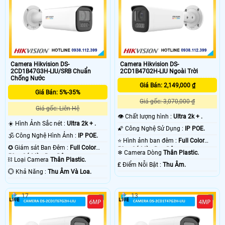
Camera Hikvision DS-
Camera Hikvision DS-
2CD1B47G3H-LIU/SRB Chuẩn
2CD1B47G2H-LIU Ngoài Trời
Chống Nước
Giá Bán: 2,149,000 ₫
Giá Bán: 5%-35%
Giá gốc: 3,070,000 ₫
Giá gốc: Liên Hệ
👁 Chất lượng hình :
Ultra 2k + .
☀️ Hình Ảnh Sắc nét :
Ultra 2k + .
🌠 Công Nghệ Sử Dụng :
IP POE.
🕉️ Công Nghệ Hình Ảnh :
IP POE.
⭐ Hình ảnh ban đêm :
Full Color
✪ Giám sát Ban Đêm :
Full Color
50m Có Màu Ban Ðêm.
❄ Camera Dòng
Thân Plastic.
50m Có Màu Ban Ðêm.
⛓ Loại Camera
Thân Plastic.
️₤ Điểm Nỗi Bật :
Thu Âm.
️💮 Khả Năng :
Thu Âm Và Loa.
17
13