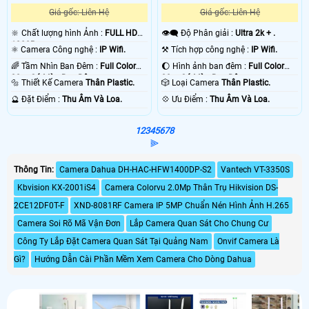
Giá gốc: Liên Hệ
Giá gốc: Liên Hệ
🔆 Chất lượng hình Ảnh :
FULL HD
👁️‍🗨 Độ Phân giải :
Ultra 2k + .
1080P .
⚛️ Camera Công nghệ :
IP Wifi.
⚒ Tích hợp công nghệ :
IP Wifi.
🌈 Tầm Nhìn Ban Đêm :
Full Color
🌔 Hình ảnh ban đêm :
Full Color
30m Có Màu Ban Ðêm.
30m Có Màu Ban Ðêm.
🔩 Thiết Kế Camera
Thân Plastic.
🎲 Loại Camera
Thân Plastic.
️🔮 Đặt Điểm :
Thu Âm Và Loa.
️💠 Ưu Điểm :
Thu Âm Và Loa.
1
2
3
4
5
6
7
8
⫸
Thông Tin:
Camera Dahua DH-HAC-HFW1400DP-S2
Vantech VT-3350S
Kbvision KX-2001iS4
Camera Colorvu 2.0Mp Thân Trụ Hikvision DS-
2CE12DF0T-F
XND-8081RF Camera IP 5MP Chuẩn Nén Hình Ảnh H.265
Camera Soi Rõ Mã Vận Đơn
Lắp Camera Quan Sát Cho Chung Cư
Công Ty Lắp Đặt Camera Quan Sát Tại Quảng Nam
Onvif Camera Là
Gì?
Hướng Dẫn Cài Phần Mềm Xem Camera Cho Dòng Dahua