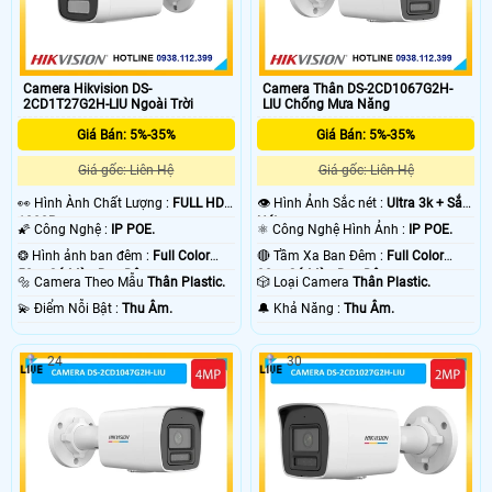
Camera Hikvision DS-
Camera Thân DS-2CD1067G2H-
2CD1T27G2H-LIU Ngoài Trời
LIU Chống Mưa Năng
Giá Bán: 5%-35%
Giá Bán: 5%-35%
Giá gốc: Liên Hệ
Giá gốc: Liên Hệ
️👀 Hình Ành Chất Lượng :
FULL HD
👁 Hình Ảnh Sắc nét :
Ultra 3k + Sắc
1080P .
Nét .
🌠 Công Nghệ :
IP POE.
⚛️ Công Nghệ Hình Ảnh :
IP POE.
❂ Hình ảnh ban đêm :
Full Color
🔴 Tầm Xa Ban Đêm :
Full Color
50m Có Màu Ban Ðêm.
30m Có Màu Ban Ðêm.
🔩 Camera Theo Mẫu
Thân Plastic.
🎲 Loại Camera
Thân Plastic.
️💫 Điểm Nỗi Bật :
Thu Âm.
️🔔 Khả Năng :
Thu Âm.
24
30