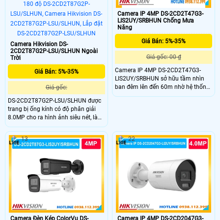
Camera IP 4MP DS-2CD2T47G3-
LIS2UY/SRBHUN Chống Mưa
Năng
Giá Bán: 5%-35%
Camera Hikvision DS-
2CD2T87G2P-LSU/SLHUN Ngoài
Giá gốc: 00 ₫
Trời
Camera IP 4MP DS-2CD2T47G3-
Giá Bán: 5%-35%
LIS2UY/SRBHUN sở hữu tầm nhìn
ban đêm lên đến 60m nhờ hệ thống
Giá gốc:
đèn lai Hybrid Light chiếu xa đến 60
DS-2CD2T87G2P-LSU/SLHUN được
mét. DS-2CD2T47G3-
trang bị ống kính có độ phân giải
LIS2UY/SRBHUN gây ấn tượng
8.0MP cho ra hình ảnh siêu nét, là
mạnh với khả năng ghi lại những
dòng camera có 2 mắt kết hợp nhìn
thước phim có màu sắc rõ ràng,
góc nhìn rộng lên đến 180 độ, không
chân thực ngay cả trong môi trường
13
22
bị méo hình ở khoảng cách 1m,
tối hoàn toàn.
trang bị đèn Led tầm xa nhìn có
màu vào ban đêm lên đến 40m.
Camera Đèn Kép ColorVu DS-
Camera IP 4MP DS-2CD2047G3-