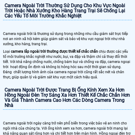
Camera Ngoài Trời Thường Sử Dụng Cho Khu Vực Ngoài
Trời Hoặc Nhà Xưởng Kho Hàng Trang Trại Sẽ Chống Lại
Các Yếu Tố Môi Trường Khắc Nghiệt
Camera ngoài trời là thương sử dụng trong những nhu cầu giám sát trực tiếp
nơi an ninh xã hội kém giúp giám sát và bảo vệ khu vực ngoại trời như nhà
xưởng, kho hàng, trang trại.
Loại
camera lắp ngoài trời thường được thiết kế chắc chắn
chịu được các yếu
tố môi trường khắc nghiệt như nước, bụi, va đập và thậm chí cả thay đổi thời
tiết. Với khả năng chống nước, chống bám bụi và chống va đập, camera ngoại
trời hoạt động ổn định và không bị hỏng hóc sau một thời gian sử dụng.
Đáng chất lượng hình ảnh của camera ngoại trời cũng rất sắc nét và chân
thực, giúp quản lý và giám sát khu vực một cách hiệu quả.
Camera Ngoài Trời Được Trang Bị Ống Kính Xem Xa Hơn
Hồng Ngoài Đèn Trợ Sáng Xa Hơn Thiết Kế Chắc Chắn Hơn
Và Giá Thành Camera Cao Hơn Các Dòng Camera Trong
Nhà
Camera ngoài trời ngày càng trở nên phổ biến trong việc bảo vệ an ninh cho
ngôi nhà của chúng ta. Với ống kính xem xa hơn, camera ngoài trời mang lại
khả năng quan sát rộng hơn và chi tiết hơn trên màn hình. Hồng ngoại đèn trợ