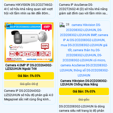
Camera HIKVISION DS-2CD2T46G2-
Camera IP AcuSense DS-
4I C sở hữu khả năng quan sát vượt
2CD2T26G2-4I (D) sở hữu khả năng
trội với tầm nhìn xa lên đến 80m
giám sát đỉnh cao với tầm nhìn xa
trong đêm. Camera mang lại giải
lên đến 80m trong đêm. Thiết bị
pháp quản lý an ninh tối ưu nhờ độ
mang lại giải pháp quản lý an ninh
16
28
phân giải 4.0 Megapixel siêu nét
vượt trội nhờ tích hợp chip xử lý
cùng chip CMOS đời mới. Đây chính
CMOS tiên tiến cùng độ phân giải
là lựa chọn lý tưởng cho các không
sắc nét. Đây là giải pháp phù hợp
gian rộng lớn như bãi kho, công
cho kho hàng, nhà xưởng, bãi xe,
trình
hay khuôn viên rộng
Camera 4.0MP IP DS-2CD2643G2-
LIZS2UHUN Ngoài Trời
Giá Bán: 5%-35%
Camera Hikvision DS-2CD2083G2-
Giá gốc: 00 ₫
LI2UHUN Chống Mưa Năng
Camera IP DS-2CD2643G2-
Giá Bán: 5%-35%
LIZS2UHUN sở hữu độ phân giải 4.0
Megapixel sắc nét cùng ống kính
Giá gốc:
zoom quang học từ 2.8 đến 12mm
DS-2CD2083G2-LI2UHUN là dòng
điều chỉnh linh hoạt trên phần mềm.
camera siêu nét trang bị độ phân
Thiết bị trang bị công nghệ Smart