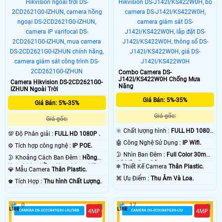
Combo Camera DS-
J142I/KS422W0H Chống Mưa
Camera Hikvision DS-2CD2621G0-
Năng
IZHUN Ngoài Trời
Giá Bán: 5%-35%
Giá Bán: 5%-35%
Giá gốc:
Giá gốc:
🔆 Chất lượng hình :
FULL HD 1080P
💯 Độ Phân giải :
FULL HD 1080P .
.
🤖️ Công Nghệ Sử Dụng :
IP Wifi.
⚙ Tích hợp công nghệ :
IP POE.
🌛 Nhìn Ban Đêm :
Full Color 30m
🌛 Khoảng Cách Ban Đêm :
Hồng
Có Màu Ban Ðêm.
Ngoại 30m Hồng Ngoại Smart IR.
❄ Thiết Kế Camera
Thân Plastic.
💎 Mẫu Camera
Thân Plastic.
️⌘ Ưu Điểm :
Thu Âm Và Loa.
️♚ Tích Hợp :
Thu hình Chất Lượng.
0
17