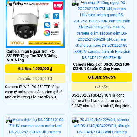
phân biệt người và xe, đồng thời tích
4846
34
thêm công nghệ AI AcuSense giúp
hợp báo động thông minh. Với
phân biệt chính xác người và các
chuẩn chống nước IP67 và mức giá
đặc điểm như là áo quần, mắt kinh
rẻ, KX-C31L là lựa chọn lý tưởng cho
giúp đảm bảo an ninh tốt
nhu cầu giám sát ngoài trời.
Camera Imou Ngoài Trời IPC-
S51FEP Tặng Thẻ 32GB Chống
Mưa Năng
Camera Hikvision DS-2CD2621G0-
IZSHUN Chuẩn Chống Nước
Giá Bán: 1,650,000 ₫
Giá Bán: 5%-35%
Giá gốc: 1,900,000 ₫
Camera IP Wifi IPC-S51FEP là lựa
Giá gốc:
chọn lý tưởng cho công trình giá rẻ
DS-2CD2621G0-IZSHUN là dòng
nhờ chất lượng sắc nét đến 5.0
camera thiết kế kiểu dáng dome
megapixel với khả năng xem ban
2.0MP cho ra hình ảnh rõ, ống kính
đêm Full Color trong phạm vi 20m
có thể zoom thay đổi tiêu cự dễ
camera giúp quan sát hiệu quả vào
dàng, trang bị nhiều tính năng
ban đêm như ban ngày
33
0
thông minh, phát hiện khuôn mặt,
phát hiện đột nhập, hàng rào ảo,
trang bị chống nước IP 67