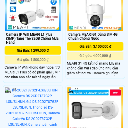
động chống trộm chuyên dụng này.
mic loa đàm thoại, phát hiện người
phương tiện và giám sát ban đêm
có màu sắ
Camera IP Wifi MEARI L1 Plus
Camera MEARI G1 Dùng SIM 4G
(3MP) Tặng Thẻ 32GB Chống Mưa
Chuẩn Chống Nước
Năng
Giá Bán: 3,100,000 ₫
Giá Bán: 1,299,000 ₫
Giá gốc: 4,000,000 ₫
Giá gốc: 1,500,000 ₫
MEARI G1 4G kết nối mạng LTE mà
Camera IP Wifi không dây ngoài trời
không cần WiFi đáp ứng nhu cầu
MEARI L1 Plus có độ phân giải 3MP
giám sát nơi xa. Camera ghi hình
cho hình ảnh sắc nét cả ngày lẫn
3MP (2304×1296) với điều khiển
đêm với hồng ngoại 30m và đèn trợ
PTZ (xoay ngang 350° - nghiêng
sáng ban đêm có màu trong phạm
-90° đến 30°). Ban đêm vẫn hiển thị
12
22
vi 20m. Camera hỗ trợ đàm thoại 2
màu nhờ LED tích hợp, có khả năng
chiều, khe thẻ nhớ lên đến 256GB và
đàm thoại âm thanh 2 chiều nhờ
còi hú báo động tiện lợi. Với chuẩn
mic và loa Lưu trữ qua thẻ nhớ tối
chống nước IP66, camera hoạt động
đa 256GB hoặc sao lưu đám mây.
bền bỉ trong mọi điều kiện thời tiết.
Tặng ngay SIM 4G sử dụng 1 năm