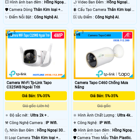
💥 Hình ảnh ban đêm :
Hồng Ngoại
🌙 Video Ban Đêm :
Hồng Ngoại
30m Starlight.
30m Starlight.
🛡 Camera Dòng
Thân Kim loại +
🐜 Cấu Tạo Camera
Thân Kim loại +
Nhựa.
Nhựa.
️✨ Điểm Nỗi Bật :
Công Nghệ AI.
️🆑 Ưu Điểm :
Công Nghệ AI.
5
3
Camera Tapo C460 Chống Mưa
Camera Wi-Fi Tp-Link Tapo
Năng
C325WB Ngoài Trời
Giá Bán: 5%-35%
Giá Bán: 5%-35%
Giá gốc:
Giá gốc: Liên hệ
🔆 Hình Ành Chất Lượng :
Ultra 4k
🔅 Độ sắc nét :
Ultra 2k + .
👍🏾 .
⚜️ Công Nghệ :
IP Wifi.
⚒ Công Nghệ Camera :
IP Wifi.
🌚 Hình ảnh ban đêm :
Hồng Ngoại
🌜 Nhìn Ban Đêm :
Hồng Ngoại 30m
15m Có Màu Ban Ðêm.
Starlight.
🛡 Camera Theo Mẫu
Thân Plastic.
⛓ Loại Camera
Thân Kim loại +