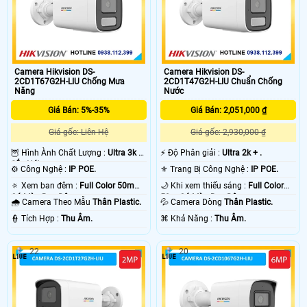
Camera Hikvision DS-
Camera Hikvision DS-
2CD1T67G2H-LIU Chống Mưa
2CD1T47G2H-LIU Chuẩn Chống
Năng
Nước
Giá Bán: 5%-35%
Giá Bán: 2,051,000 ₫
Giá gốc: Liên Hệ
Giá gốc: 2,930,000 ₫
🦉 Hình Ành Chất Lượng :
Ultra 3k +
️⚡ Độ Phân giải :
Ultra 2k + .
Sắc Nét .
⚙ Công Nghệ :
IP POE.
⚜️ Trang Bị Công Nghệ :
IP POE.
🔅 Xem ban đêm :
Full Color 50m
🌙 Khi xem thiếu sáng :
Full Color
Có Màu Ban Ðêm.
50m Có Màu Ban Ðêm.
🌧️ Camera Theo Mẫu
Thân Plastic.
💦 Camera Dòng
Thân Plastic.
️👮 Tích Hợp :
Thu Âm.
️⌘ Khả Năng :
Thu Âm.
22
20