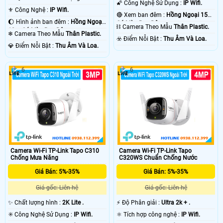
🌠 Công Nghệ Sử Dụng :
IP Wifi.
⚜️ Công Nghệ :
IP Wifi.
🔴 Xem ban đêm :
Hồng Ngoại 15m
🌔 Hình ảnh ban đêm :
Hồng Ngoại
Có Màu Ban Ðêm.
⛓ Camera Theo Mẫu
Thân Plastic.
10m Có Màu Ban Ðêm.
❄ Camera Theo Mẫu
Thân Plastic.
️☣️ Điểm Nỗi Bật :
Thu Âm Và Loa.
️💎 Điểm Nỗi Bật :
Thu Âm Và Loa.
6
6
Camera Wi-Fi TP-Link Tapo C310
Camera Wi-Fi TP-Link Tapo
Chống Mưa Năng
C320WS Chuẩn Chống Nước
Giá Bán: 5%-35%
Giá Bán: 5%-35%
Giá gốc: Liên hệ
Giá gốc: Liên hệ
✨ Chất lượng hình :
2K Lite .
️⚡ Độ Phân giải :
Ultra 2k + .
✳️ Công Nghệ Sử Dụng :
IP Wifi.
⚛️ Tích hợp công nghệ :
IP Wifi.