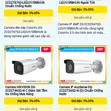
2CD2T87G3-LIS2UY/SRBHUN
LI2UY/SRBHUN Ngoài Trời
Chuẩn Chống Nước
Giá Bán: 5%-35%
Giá Bán: 5%-35%
Giá gốc: 00 ₫
Giá gốc:
Camera IP 4MP DS-2CD2047G3-
Camera đèn kép ColorVu DS-
LI2UY/SRBHUN sở hữu công nghệ
2CD2T87G3-LIS2UY/SRBHUN là
ColorVu 3.0 cho hình ảnh có màu
dòng camera giám sát cao cấp sở
sắc rõ ràng suốt 24/7. Dòng máy
hữu độ phân giải 8MP siêu nét cùng
Bullet này mang lại độ nhạy sáng
cảm biến 1/1.8 inch cho khả năng
cực cao 0.005 lux kết hợp đèn lai
10
12
thu nhận hình ảnh vượt trội. DS-
thông minh chiếu xa 30m. Đây là
2CD2T87G3-LIS2UY/SRBHUN trang
giải pháp giám sát ban đêm vượt
bị công nghệ ColorVu kết hợp HikAI-
trội, bảo vệ an ninh liên tục cho các
ISP giúp ghi hình màu sắc chân
khu vực thiếu sáng.
thực 24/7
Camera HIKVISON DS-
Camera IP AcuSense DS-
2CD2T46G2-4I C Giám Sát Tầm
2CD2T26G2-4I (D) Chuẩn Chống
Xa Chống Mưa Năng
Nước
Giá Bán: 5%-35%
Giá Bán: 5%-35%
Giá gốc: 00 ₫
Giá gốc: 00 ₫