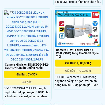
giải 8.0MP cho ra hình ảnh sắc nét,
Hybrid Light hiện đại với tầm xa
camera khi sử dụng với đầu ghi còn
quan sát lên đến 60m
hỗ trợ công nghệ cao giúp tìm kiếm
24
1428
thông minh, trang bị AI thông minh
nhật đinẹ người và phương tiện, hạn
chế báo động giả từ môi trường.
Camera IP WIFI KBVISION KX-
C31L (3MP) Tặng Thẻ 32GB Ngoài
Trời
Giá Bán: 1,500,000 ₫
Camera Hikvision DS-2CD2043G2-
LI2UHUN Chuẩn Chống Nước
Giá gốc: 1,700,000 ₫
Giá Bán: 5%-35%
KX-C31L là camera IP wifi không
dây thân cố định ngoài trời chính
Giá gốc:
hãng KBVISION độ phân giải 3MP
DS-2CD2043G2-LI2UHUN trang bị
tích hợp hồng ngoại 30m và công
ống kính có độ phân giải 4.0MP cho
nghệ ánh sáng kép full color.
ra hình ảnh sắc nét, nhìn ban đêm
Camera hỗ trợ đàm thoại hai chiều,
bằng hồng ngoại 40m nhìn hình
khe cắm thẻ nhớ lên đến 256GB,
ảnh ban đêm trắng đen, tích hợp