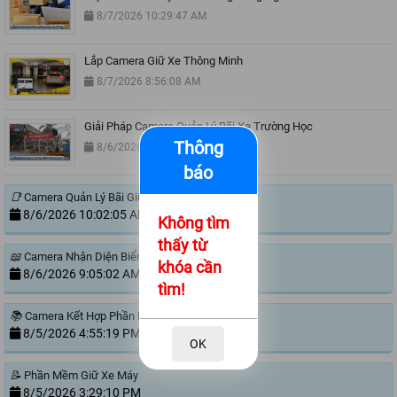
8/7/2026 10:29:47 AM
Lắp Camera Giữ Xe Thông Minh
8/7/2026 8:56:08 AM
Giải Pháp Camera Quản Lý Bãi Xe Trường Học
Thông
8/6/2026 4:52:06 PM
báo
📑
Camera Quản Lý Bãi Giữ Xe Công Ty
8/6/2026 10:02:05 AM
Không tìm
thấy từ
📖
Camera Nhận Diện Biển Số Xe Tự Động
khóa cần
8/6/2026 9:05:02 AM
tìm!
📚
Camera Kết Hợp Phần Mềm Quản Lý Bãi Xe
8/5/2026 4:55:19 PM
OK
📝
Phần Mềm Giữ Xe Máy
8/5/2026 3:29:10 PM