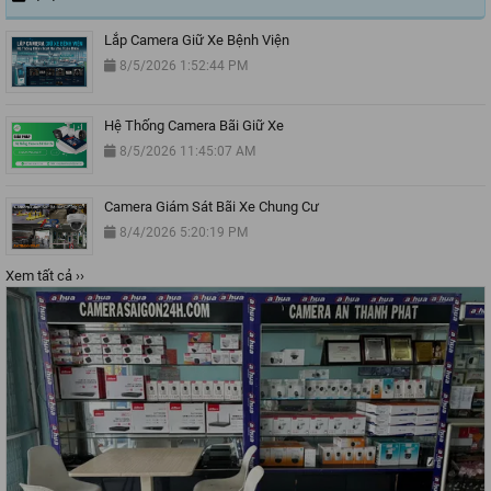
Lắp Camera Giữ Xe Bệnh Viện
8/5/2026 1:52:44 PM
Hệ Thống Camera Bãi Giữ Xe
8/5/2026 11:45:07 AM
Camera Giám Sát Bãi Xe Chung Cư
8/4/2026 5:20:19 PM
Xem tất cả ››