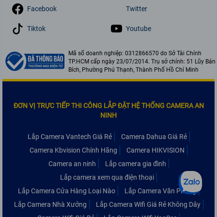
Facebook
Twitter
Tiktok
Youtube
Mã số doanh nghiệp: 0312866570 do Sở Tài Chính
TP.HCM cấp ngày 23/07/2014. Trụ sở chính: 51 Lũy Bán
Bích, Phường Phú Thạnh, Thành Phố Hồ Chí Minh
ĐƠN VỊ TRỰC TIẾP THI CÔNG LẮP ĐẶT HỆ THỐNG CAMERA AN
NINH
Lắp Camera Vantech Giá Rẻ
Camera Dahua Giá Rẻ
Camera Kbvision Chính Hãng
Camera HIKVISION
Camera an ninh
Lắp camera gia đình
Lắp camera xem qua điện thoại
Lắp Camera Cửa Hàng Loại Nào
Lắp Camera Văn Phòng
Lắp Camera Nhà Xưởng
Lắp Camera Wifi Giá Rẻ Không Dây