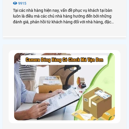
9915
Tại các nhà hàng hiện nay, vấn đề phục vụ khách tại bàn
luôn là điều mà các chủ nhà hàng hướng đến bởi những
đánh giá, phản hồi từ khách hàng đối với nhà hàng, đặc
biệt là tình trạng bắt khách đợi lâu, hay ra món thiếu. Điều
này làm ảnh hưởng đến uy tín của nhà hàng, chính vì vậy
mà An THành PHát xin được giới thiệu đến quý khách một
giải pháp phần mềm gọi món nhà hàng giúp tối ưu mọi
quy trình phục vụ khách hàng