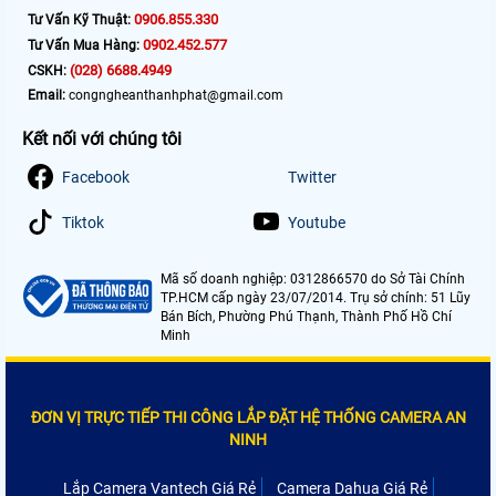
0906.855.330
Tư Vấn Kỹ Thuật:
0902.452.577
Tư Vấn Mua Hàng:
(028) 6688.4949
CSKH:
Email:
congngheanthanhphat@gmail.com
Kết nối với chúng tôi
Facebook
Twitter
Tiktok
Youtube
Mã số doanh nghiệp: 0312866570 do Sở Tài Chính
TP.HCM cấp ngày 23/07/2014. Trụ sở chính: 51 Lũy
Bán Bích, Phường Phú Thạnh, Thành Phố Hồ Chí
Minh
ĐƠN VỊ TRỰC TIẾP THI CÔNG LẮP ĐẶT HỆ THỐNG CAMERA AN
NINH
Lắp Camera Vantech Giá Rẻ
Camera Dahua Giá Rẻ