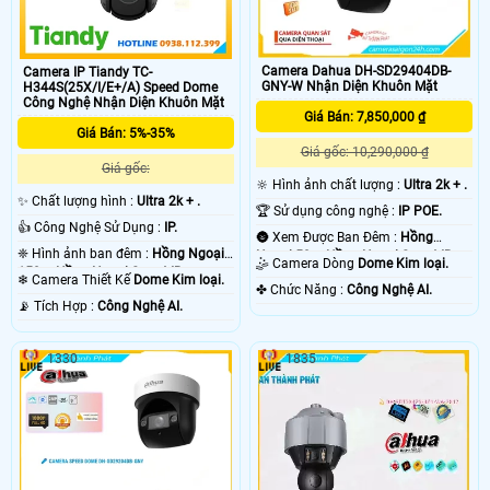
Camera Dahua DH-SD29404DB-
Camera IP Tiandy TC-
GNY-W Nhận Diện Khuôn Mặt
H344S(25X/I/E+/A) Speed Dome
Công Nghệ Nhận Diện Khuôn Mặt
Giá Bán: 7,850,000 ₫
Giá Bán: 5%-35%
Giá gốc: 10,290,000 ₫
Giá gốc:
🔆 Hình ảnh chất lượng :
Ultra 2k + .
✨ Chất lượng hình :
Ultra 2k + .
🏆 Sử dụng công nghệ :
IP POE.
👍 Công Nghệ Sử Dụng :
IP.
🌚 Xem Được Ban Đêm :
Hồng
❈ Hình ảnh ban đêm :
Hồng Ngoại
Ngoại 50m Hồng Ngoại Smart IR.
🤹 Camera Dòng
Dome Kim loại.
150m Hồng Ngoại Smart IR.
❄ Camera Thiết Kế
Dome Kim loại.
️✤ Chức Năng :
Công Nghệ AI.
️📡 Tích Hợp :
Công Nghệ AI.
1330
1835