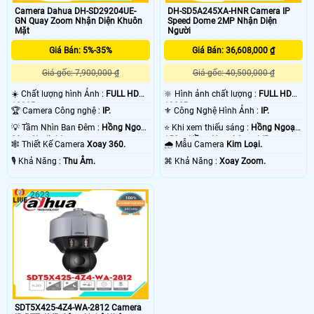
Camera Dahua DH-SD29204UE-
DH-SD5A245XA-HNR Camera IP
GN Quay Zoom Nhận Diện Khuôn
Speed Dome 2MP Nhận Diện
Mặt
Người
Giá Bán: 5%-35%
Giá Bán: 36,608,000 ₫
Giá gốc: 7,900,000 ₫
Giá gốc: 40,500,000 ₫
☀️ Chất lượng hình Ảnh :
FULL HD
🔆 Hình ảnh chất lượng :
FULL HD
1080P .
1080P .
🏆 Camera Công nghệ :
IP.
⚜️ Công Nghệ Hình Ảnh :
IP.
💡 Tầm Nhìn Ban Đêm :
Hồng Ngoại
⭐ Khi xem thiếu sáng :
Hồng Ngoại
30m Starlight.
150m Hồng Ngoại Smart IR.
🕸️ Thiết Kế Camera
Xoay 360.
🌧️ Mẫu Camera
Kim Loại.
️🎙 Khả Năng :
Thu Âm.
️⌘ Khả Năng :
Xoay Zoom.
2623
SDT5X425-4Z4-WA-2812 Camera