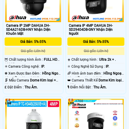
Camera IP 2MP DAHUA DH-
Camera IP 4MP DAHUA DH-
SD4A216DB-HNY Nhận Diện
SD29404DB-GNY Nhận Diện
Khuôn Mặt
Người
Giá Bán: 5%-35%
Giá Bán: 5%-35%
Giá gốc: Liên hệ
Giá gốc: Liên hệ
🦉 Chất lượng hình Ảnh :
FULL HD
☀️ Chất lượng hình :
Ultra 2k + .
1080P .
✳️ Camera Công nghệ :
IP.
⚛️ Công Nghệ Sử Dụng :
IP.
❃ Xem Được Ban Đêm :
Hồng Ngoại
🌈 Hình ảnh ban đêm :
Hồng Ngoại
10m Hồng Ngoại SMD.
10m Hồng Ngoại SMD.
🗜️ Mẫu Camera
Dome Kim loại +
👑 Camera Thiết Kế
Dome Kim loại
Nhựa.
+ Nhựa.
️₤ Đặt Điểm :
Thu Âm.
️🎙 Điểm Nỗi Bật :
Thu Âm.
0
1708