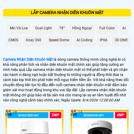
LẮP CAMERA NHẬN DIÊN KHUÔN MẶT
Mic Và Loa
Dual Light
78°
Hồng Ngoại
Full Color
AI
CMOS
Xoay 360
Speed Dome
AI Coding
IP66
3D DNR
Camera Nhận Diện Khuôn Mặt
là dòng camera thông minh công nghệ Ai có
khả năng phân tích và nhận diện khuôn mặt chính xác giúp tăng cường an
ninh hiệu quả.Lắp camera nhận diện khuôn mặt có thể phát hiện và ghi nhận
các hành vi đáng ngờ hoặc bất thường từ những người lạ đồng thời đưa ra
cảnh báo kịp thời khi phát hiện mối nguy hiểm tiềm ẩn. Với khả năng theo dõi
chuyển động liên tục từ đầu đến cuối camera nhận diện khuôn mặt đảm bảo
giám sát mọi hoạt động trong khu vực lắp đặt. Lắp camera nhận diện khuôn
mặt không chỉ giúp bảo vệ tài sản mà còn mang lại sự an tâm tuyệt đối nhờ
vào công nghệ cảnh báo chính xác. Ngày Upate:
8/4/2026 12:00:00 AM
18
14