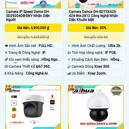
Camera IP Speed Dome DH-
Camera Dahua DH-SDT5X425-
SD29204DB-GNY Nhận Diện
4Z4-WA-2812 Công Nghệ Nhận
Người
Diện Khuôn Mặt
Giá Bán: 6,900,000 ₫
Giá Bán: 30%
Giá gốc: 9,430,000 ₫
Giá gốc: liên hệ
👁 Hình Ảnh Sắc nét :
FULL HD
🔅 Hình Ành Chất Lượng :
Ultra 2k .
1080P .
✳️ Trang Bị Công Nghệ :
IP.
👍 Tích hợp công nghệ :
IP POE.
🌈 Khi xem thiếu sáng :
Hồng Ngoại
🔅 Khoảng Cách Ban Đêm :
Hồng
50m Hồng Ngoại Smart IR.
Ngoại 100m Starlight.
🎲 Camera Thiết Kế
Ip67 360.
🤹 Camera Dòng
Xoay 360.
️₤ Khả Năng :
Công Nghệ AI.
️🛃 Ưu Điểm :
Xoay Zoom.
4530
3797