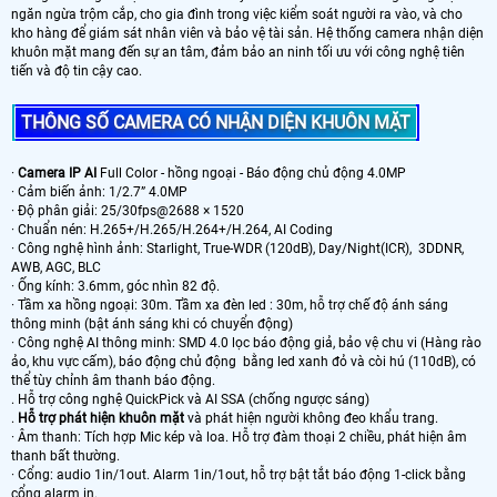
ngăn ngừa trộm cắp, cho gia đình trong việc kiểm soát người ra vào, và cho
kho hàng để giám sát nhân viên và bảo vệ tài sản. Hệ thống camera nhận diện
khuôn mặt mang đến sự an tâm, đảm bảo an ninh tối ưu với công nghệ tiên
tiến và độ tin cậy cao.
THÔNG SỐ CAMERA CÓ NHẬN DIỆN KHUÔN MẶT
·
Camera IP AI
Full Color - hồng ngoại - Báo động chủ động 4.0MP
· Cảm biến ảnh: 1/2.7” 4.0MP
· Độ phân giải: 25/30fps@2688 × 1520
· Chuẩn nén: H.265+/H.265/H.264+/H.264, AI Coding
· Công nghệ hình ảnh: Starlight, True-WDR (120dB), Day/Night(ICR), 3DDNR,
AWB, AGC, BLC
· Ống kính: 3.6mm, góc nhìn 82 độ.
· Tầm xa hồng ngoại: 30m. Tầm xa đèn led : 30m, hỗ trợ chế độ ánh sáng
thông minh (bật ánh sáng khi có chuyển động)
· Công nghệ AI thông minh: SMD 4.0 lọc báo động giả, bảo vệ chu vi (Hàng rào
ảo, khu vực cấm), báo động chủ động bằng led xanh đỏ và còi hú (110dB), có
thể tùy chỉnh âm thanh báo động.
. Hỗ trợ công nghệ QuickPick và AI SSA (chống ngược sáng)
.
Hỗ trợ phát hiện khuôn mặt
và phát hiện người không đeo khẩu trang.
· Âm thanh: Tích hợp Mic kép và loa. Hỗ trợ đàm thoại 2 chiều, phát hiện âm
thanh bất thường.
· Cổng: audio 1in/1out. Alarm 1in/1out, hỗ trợ bật tắt báo động 1-click bằng
cổng alarm in.