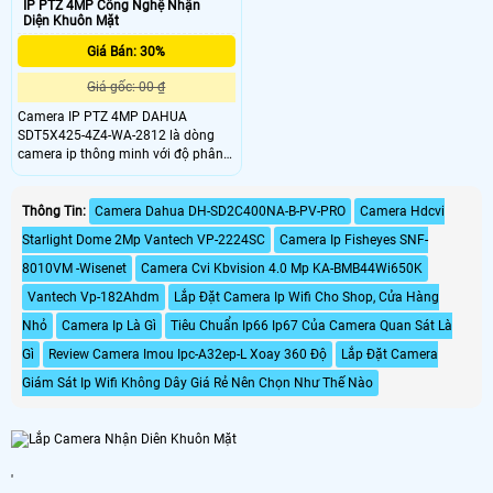
IP PTZ 4MP Công Nghệ Nhận
Diện Khuôn Mặt
Giá Bán: 30%
Giá gốc: 00 ₫
Camera IP PTZ 4MP DAHUA
SDT5X425-4Z4-WA-2812 là dòng
camera ip thông minh với độ phân
giải lên đến 4.0mp,tích hợp 2
camera trong một, Công nghệ
Startlight với độ nhạy sáng cực thấp
Thông Tin:
Camera Dahua DH-SD2C400NA-B-PV-PRO
Camera Hdcvi
0.001Lux/F1. 6 (ảnh màu), và
Starlight Dome 2Mp Vantech VP-2224SC
Camera Ip Fisheyes SNF-
0Lux/F1
8010VM -Wisenet
Camera Cvi Kbvision 4.0 Mp KA-BMB44Wi650K
Vantech Vp-182Ahdm
Lắp Đặt Camera Ip Wifi Cho Shop, Cửa Hàng
Nhỏ
Camera Ip Là Gì
Tiêu Chuẩn Ip66 Ip67 Của Camera Quan Sát Là
Gì
Review Camera Imou Ipc-A32ep-L Xoay 360 Độ
Lắp Đặt Camera
Giám Sát Ip Wifi Không Dây Giá Rẻ Nên Chọn Như Thế Nào
'