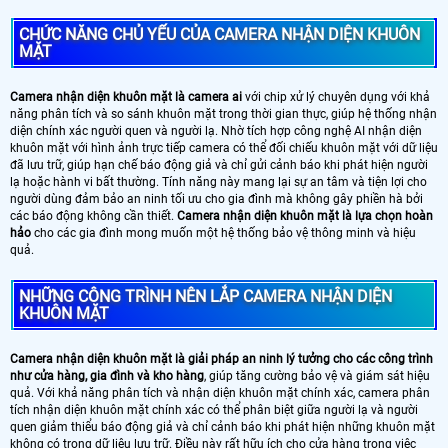
CHỨC NĂNG CHỦ YẾU CỦA CAMERA NHẬN DIỆN KHUÔN
MẶT
Camera nhận diện khuôn mặt là camera ai
với chip xử lý chuyên dụng với khả
năng phân tích và so sánh khuôn mặt trong thời gian thực, giúp hệ thống nhận
diện chính xác người quen và người lạ. Nhờ tích hợp công nghệ AI nhận diện
khuôn mặt với hình ảnh trực tiếp camera có thể đối chiếu khuôn mặt với dữ liệu
đã lưu trữ, giúp hạn chế báo động giả và chỉ gửi cảnh báo khi phát hiện người
lạ hoặc hành vi bất thường. Tính năng này mang lại sự an tâm và tiện lợi cho
người dùng đảm bảo an ninh tối ưu cho gia đình mà không gây phiền hà bởi
các báo động không cần thiết.
Camera nhận diện khuôn mặt là lựa chọn hoàn
hảo
cho các gia đình mong muốn một hệ thống bảo vệ thông minh và hiệu
quả.
NHỮNG CÔNG TRÌNH NÊN LẮP CAMERA NHẬN DIỆN
KHUÔN MẶT
Camera nhận diện khuôn mặt là giải pháp an ninh lý tưởng cho các công trình
như cửa hàng, gia đình và kho hàng
, giúp tăng cường bảo vệ và giám sát hiệu
quả. Với khả năng phân tích và nhận diện khuôn mặt chính xác, camera phân
tích nhận diện khuôn mặt chính xác có thể phân biệt giữa người lạ và người
quen giảm thiểu báo động giả và chỉ cảnh báo khi phát hiện những khuôn mặt
không có trong dữ liệu lưu trữ. Điều này rất hữu ích cho cửa hàng trong việc