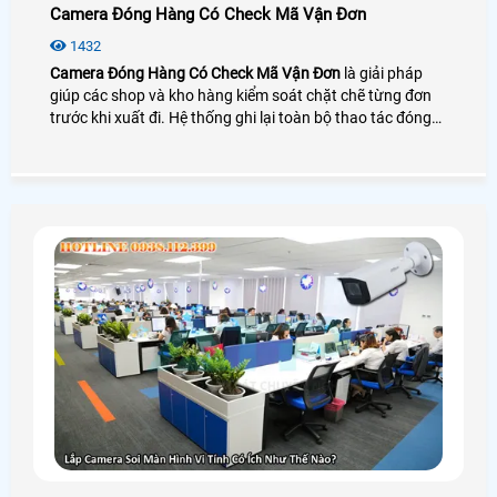
Camera Đóng Hàng Có Check Mã Vận Đơn
1432
Camera Đóng Hàng Có Check Mã Vận Đơn
là giải pháp
giúp các shop và kho hàng kiểm soát chặt chẽ từng đơn
trước khi xuất đi. Hệ thống ghi lại toàn bộ thao tác đóng
gói và soi rõ mã vận đơn ngay tại bàn làm việc giúp đối
chiếu chính xác giữa sản phẩm và thông tin đơn hàng.
Nhờ vậy doanh nghiệp giảm sai sót xử lý khiếu nại nhanh
hơn và tăng độ tin cậy cho khách mua