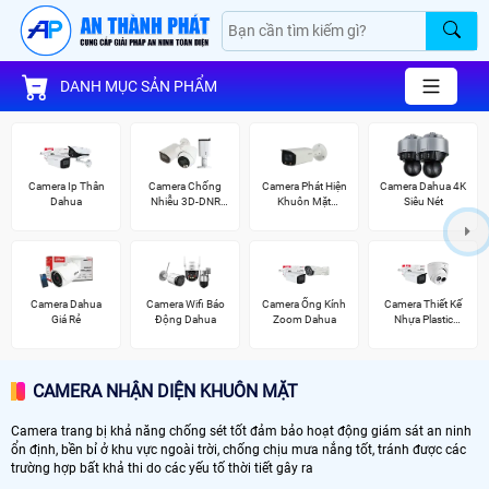
DANH MỤC SẢN PHẨM
Camera Ip Thân
Camera Chống
Camera Phát Hiện
Camera Dahua 4K
Dahua
Nhiễu 3D-DNR
Khuôn Mặt
Siêu Nét
Dahua
Dahua
Camera Dahua
Camera Wifi Báo
Camera Ống Kính
Camera Thiết Kế
Giá Rẻ
Động Dahua
Zoom Dahua
Nhựa Plastic
Dahua
CAMERA NHẬN DIỆN KHUÔN MẶT
Camera trang bị khả năng chống sét tốt đảm bảo hoạt động giám sát an ninh
ổn định, bền bỉ ở khu vực ngoài trời, chống chịu mưa nắng tốt, tránh được các
trường hợp bất khả thi do các yếu tố thời tiết gây ra