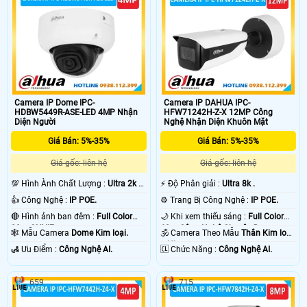
Camera IP Dome IPC-
Camera IP DAHUA IPC-
HDBW5449R-ASE-LED 4MP Nhận
HFW71242H-Z-X 12MP Công
Diện Người
Nghệ Nhận Diện Khuôn Mặt
Giá Bán: 5%-35%
Giá Bán: 5%-35%
Giá gốc: liên hệ
Giá gốc: liên hệ
💯 Hình Ành Chất Lượng :
Ultra 2k +
️⚡ Độ Phân giải :
Ultra 8k .
.
👍 Công Nghệ :
IP POE.
⚙ Trang Bị Công Nghệ :
IP POE.
🔴 Hình ảnh ban đêm :
Full Color
🌙 Khi xem thiếu sáng :
Full Color
30m ONVIF.
60m Công Nghệ Chuyên Dụng.
🕸️ Mẫu Camera
Dome Kim loại.
🕉️ Camera Theo Mẫu
Thân Kim loại
+ Nhựa.
️🛃 Ưu Điểm :
Công Nghệ AI.
️🆑 Chức Năng :
Công Nghệ AI.
659
715