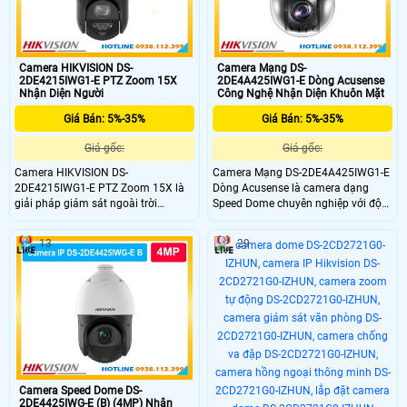
Camera HIKVISION DS-
Camera Mạng DS-
2DE4215IWG1-E PTZ Zoom 15X
2DE4A425IWG1-E Dòng Acusense
Nhận Diện Người
Công Nghệ Nhận Diện Khuôn Mặt
Giá Bán: 5%-35%
Giá Bán: 5%-35%
Giá gốc:
Giá gốc:
Camera HIKVISION DS-
Camera Mạng DS-2DE4A425IWG1-E
2DE4215IWG1-E PTZ Zoom 15X là
Dòng Acusense là camera dạng
giải pháp giám sát ngoài trời
Speed Dome chuyên nghiệp với độ
chuyên nghiệp với độ phân giải 2MP
phân giải 4MP, zoom quang học 25×
sắc nétcunfg với khả năng zoom
và hồng ngoại 50m. Thiết bị nổi bật
13
29
quang học 16X, hồng ngoại 100m
nhờ công nghệ DarkFighter, lấy nét
và công nghệ DarkFighter cho hình
Self-learning, nhận diện người và
ảnh rõ trong điều kiện thiếu sáng.
phương tiện, hỗ trợ chụp khuôn mặt
Với khả năng chống nước IP67
camera chống nước cức tốt
Camera Speed Dome DS-
2DE4425IWG-E (B) (4MP) Nhận