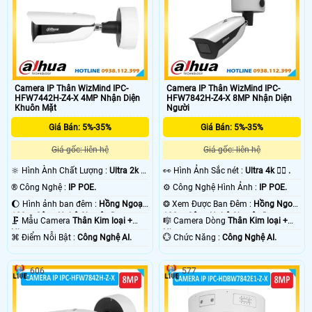
Camera IP Thân WizMind IPC-
Camera IP Thân WizMind IPC-
HFW7442H-Z4-X 4MP Nhận Diện
HFW7842H-Z4-X 8MP Nhận Diện
Khuôn Mặt
Người
Giá Bán: 5%-35%
Giá Bán: 5%-35%
Giá gốc: liên hệ
Giá gốc: liên hệ
🔆 Hình Ành Chất Lượng :
Ultra 2k +
️👀 Hình Ảnh Sắc nét :
Ultra 4k 👍🏾 .
.
®️ Công Nghệ :
IP POE.
⚙ Công Nghệ Hình Ảnh :
IP POE.
🌔 Hình ảnh ban đêm :
Hồng Ngoại
❂ Xem Được Ban Đêm :
Hồng Ngoại
120m Công Nghệ Chuyên Dụng.
120m Công Nghệ Chuyên Dụng.
🗜️ Mẫu Camera
Thân Kim loại +
🎼️ Camera Dòng
Thân Kim loại +
Nhựa.
Nhựa.
️⌘ Điểm Nỗi Bật :
Công Nghệ AI.
️💮 Chức Năng :
Công Nghệ AI.
606
577