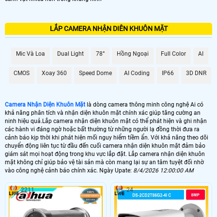
LẮP CAMERA NHẬN DIÊN KHUÔN MẶT
Mic Và Loa
Dual Light
78°
Hồng Ngoại
Full Color
AI
CMOS
Xoay 360
Speed Dome
AI Coding
IP66
3D DNR
Camera Nhận Diện Khuôn Mặt
là dòng camera thông minh công nghệ Ai có
khả năng phân tích và nhận diện khuôn mặt chính xác giúp tăng cường an
ninh hiệu quả.Lắp camera nhận diện khuôn mặt có thể phát hiện và ghi nhận
các hành vi đáng ngờ hoặc bất thường từ những người lạ đồng thời đưa ra
cảnh báo kịp thời khi phát hiện mối nguy hiểm tiềm ẩn. Với khả năng theo dõi
chuyển động liên tục từ đầu đến cuối camera nhận diện khuôn mặt đảm bảo
giám sát mọi hoạt động trong khu vực lắp đặt. Lắp camera nhận diện khuôn
mặt không chỉ giúp bảo vệ tài sản mà còn mang lại sự an tâm tuyệt đối nhờ
vào công nghệ cảnh báo chính xác. Ngày Upate:
8/4/2026 12:00:00 AM
2211
24