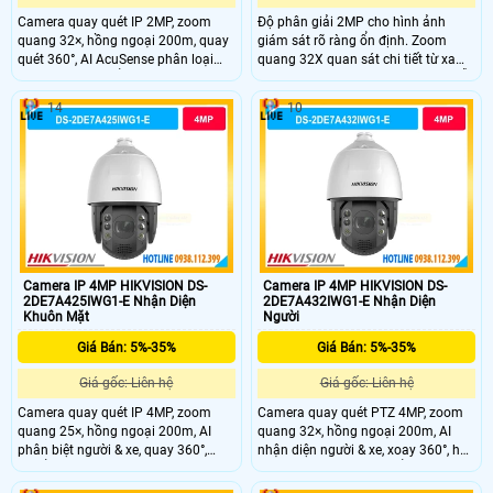
Camera quay quét IP 2MP, zoom
Độ phân giải 2MP cho hình ảnh
quang 32×, hồng ngoại 200m, quay
giám sát rõ ràng ổn định. Zoom
quét 360°, AI AcuSense phân loại
quang 32X quan sát chi tiết từ xa
người và xe, chuẩn bảo vệ IP67,
khu vực rộng. Hồng ngoại 200m hỗ
IK10.
trợ quan sát ban đêm hiệu quả cao.
14
10
Cảm biến 1/2.8" CMOS cho chất
lượng hình ảnh ổn định. Xoay 360°
PTZ linh hoạt bao quát toàn khu
vực rộng.
Camera IP 4MP HIKVISION DS-
Camera IP 4MP HIKVISION DS-
2DE7A425IWG1-E Nhận Diện
2DE7A432IWG1-E Nhận Diện
Khuôn Mặt
Người
Giá Bán: 5%-35%
Giá Bán: 5%-35%
Giá gốc: Liên hệ
Giá gốc: Liên hệ
Camera quay quét IP 4MP, zoom
Camera quay quét PTZ 4MP, zoom
quang 25×, hồng ngoại 200m, AI
quang 32×, hồng ngoại 200m, AI
phân biệt người & xe, quay 360°,
nhận diện người & xe, xoay 360°, hỗ
chuẩn IP67 ngoài trời.
trợ Smart Tracking, chuẩn IP67.