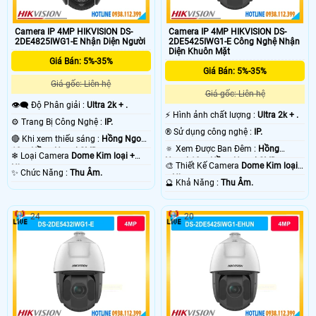
Camera IP 4MP HIKVISION DS-
Camera IP 4MP HIKVISION DS-
2DE4825IWG1-E Nhận Diện Người
2DE5425IWG1-E Công Nghệ Nhận
Diện Khuôn Mặt
Giá Bán: 5%-35%
Giá Bán: 5%-35%
Giá gốc: Liên hệ
Giá gốc: Liên hệ
👁️‍🗨 Độ Phân giải :
Ultra 2k + .
️⚡ Hình ảnh chất lượng :
Ultra 2k + .
⚙ Trang Bị Công Nghệ :
IP.
®️ Sử dụng công nghệ :
IP.
🔴 Khi xem thiếu sáng :
Hồng Ngoại
🔅 Xem Được Ban Đêm :
Hồng
10m Hồng Ngoại SMD.
❄ Loại Camera
Dome Kim loại +
Ngoại 10m Hồng Ngoại SMD.
🎨 Thiết Kế Camera
Dome Kim loại
Nhựa.
️✨ Chức Năng :
Thu Âm.
+ Nhựa.
️🔮 Khả Năng :
Thu Âm.
24
20