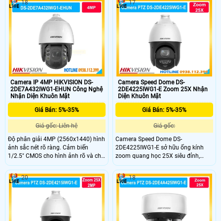
18
17
Camera IP 4MP HIKVISION DS-
Camera Speed Dome DS-
2DE7A432IWG1-EHUN Công Nghệ
2DE4225IWG1-E Zoom 25X Nhận
Nhận Diện Khuôn Mặt
Diện Khuôn Mặt
Giá Bán: 5%-35%
Giá Bán: 5%-35%
Giá gốc: Liên hệ
Giá gốc:
Độ phân giải 4MP (2560x1440) hình
Camera Speed Dome DS-
ảnh sắc nét rõ ràng. Cảm biến
2DE4225IWG1-E sở hữu ống kính
1/2.5" CMOS cho hình ảnh rõ và chi
zoom quang học 25X siêu đỉnh,
tiết tốt. Zoom quang 32X quan sát
giúp bạn phóng to mọi chi tiết ở
xa rõ nét trong mọi điều kiện. Hồng
khoảng cách xa một cách rõ nét.
20
18
ngoại 200m hỗ trợ giám sát ban
Thiết bị giám sát phân khúc cao cấp
đêm hiệu quả cao.
này mang lại khả năng quan sát
không góc chết, bảo vệ toàn diện
cho các công trình lớn, bãi xe hay
nhà xưởng của bạn.