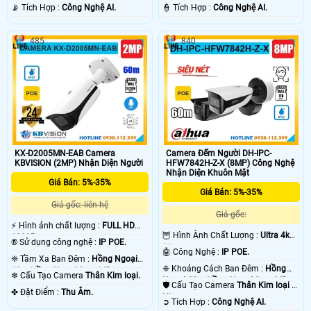
️📡 Tích Hợp :
Công Nghệ AI.
️👮 Tích Hợp :
Công Nghệ AI.
485
840
KX-D2005MN-EAB Camera
Camera Đếm Người DH-IPC-
KBVISION (2MP) Nhận Diện Người
HFW7842H-Z-X (8MP) Công Nghệ
Nhận Diện Khuôn Mặt
Giá Bán: 5%-35%
Giá Bán: 5%-35%
Giá gốc: liên hệ
Giá gốc:
️⚡ Hình ảnh chất lượng :
FULL HD
🦉 Hình Ành Chất Lượng :
Ultra 4k
1080P .
®️ Sử dụng công nghệ :
IP POE.
👍🏾 .
🤖️ Công Nghệ :
IP POE.
❈ Tầm Xa Ban Đêm :
Hồng Ngoại
❈ Khoảng Cách Ban Đêm :
Hồng
60m Hồng Ngoại Smart IR.
❄ Cấu Tạo Camera
Thân Kim loại.
Ngoại 60m Hồng Ngoại Smart IR.
🛡 Cấu Tạo Camera
Thân Kim loại +
️✤ Đặt Điểm :
Thu Âm.
Nhựa.
️➲ Tích Hợp :
Công Nghệ AI.