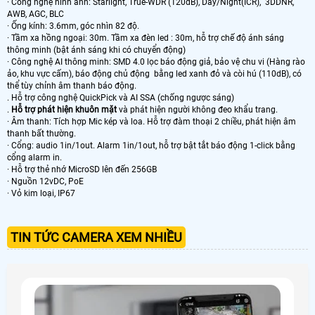
· Công nghệ hình ảnh: Starlight, True-WDR (120dB), Day/Night(ICR), 3DDNR,
AWB, AGC, BLC
· Ống kính: 3.6mm, góc nhìn 82 độ.
· Tầm xa hồng ngoại: 30m. Tầm xa đèn led : 30m, hỗ trợ chế độ ánh sáng
thông minh (bật ánh sáng khi có chuyển động)
· Công nghệ AI thông minh: SMD 4.0 lọc báo động giả, bảo vệ chu vi (Hàng rào
ảo, khu vực cấm), báo động chủ động bằng led xanh đỏ và còi hú (110dB), có
thể tùy chỉnh âm thanh báo động.
. Hỗ trợ công nghệ QuickPick và AI SSA (chống ngược sáng)
.
Hỗ trợ phát hiện khuôn mặt
và phát hiện người không đeo khẩu trang.
· Âm thanh: Tích hợp Mic kép và loa. Hỗ trợ đàm thoại 2 chiều, phát hiện âm
thanh bất thường.
· Cổng: audio 1in/1out. Alarm 1in/1out, hỗ trợ bật tắt báo động 1-click bằng
cổng alarm in.
· Hỗ trợ thẻ nhớ MicroSD lên đến 256GB
· Nguồn 12vDC, PoE
· Vỏ kim loại, IP67
TIN TỨC CAMERA XEM NHIỀU