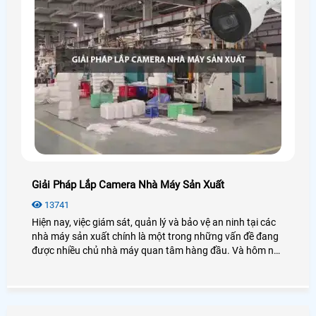
Giải Pháp Lắp Camera Nhà Máy Sản Xuất
13741
Hiện nay, việc giám sát, quản lý và bảo vệ an ninh tại các
nhà máy sản xuất chính là một trong những vấn đề đang
được nhiều chủ nhà máy quan tâm hàng đầu. Và hôm nay
An Thành Phát xin đưa ra các giải pháp lắp camera nhà
máy sản xuất sẽ giải quyết được những vấn đề an ninh
mà bạn cần. Để đi tìm hiểu sâu hơn mời bạn xem qua bài
viết dưới đây nhé!