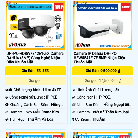
635
748
DH-IPC-HDBW7842E1-Z-X Camera
Camera IP Dahua DH-IPC-
DAHUA (8MP) Công Nghệ Nhận
HFW5541E-ZE 5MP Nhận Diện
Diện Khuôn Mặt
Khuôn Mặt
Giá Bán: 5%-35%
Giá Bán: 9,500,000 ₫
Giá gốc:
Giá gốc: 14,500,000 ₫
👁️‍🗨 Chất lượng hình :
Ultra 4k 👍🏾 .
☀️ Hình Ành Chất Lượng :
3k .
⚙ Công Nghệ Sử Dụng :
IP POE.
🌠 Công Nghệ :
IP POE.
🌚 Khoảng Cách Ban Đêm :
Hồng
🌈 Nhìn Ban Đêm :
Hồng Ngoại 60m
Ngoại 40m Hồng Ngoại Smart IR.
Hồng Ngoại Smart IR.
🎨 Camera Theo Mẫu
Dome Kim
🎨 Camera Thiết Kế
Thân Kim loại +
loại + Nhựa.
Nhựa.
️💎 Tích Hợp :
Thu Âm Và Loa.
️🎙 Ưu Điểm :
Thu Âm.
768
704