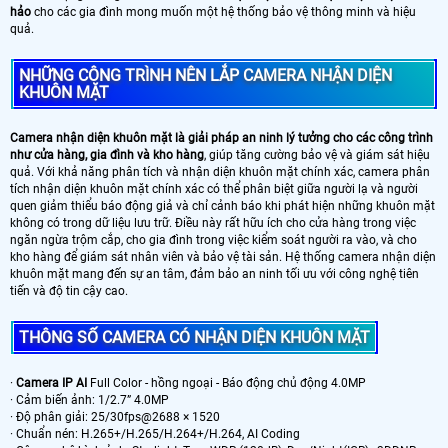
hảo
cho các gia đình mong muốn một hệ thống bảo vệ thông minh và hiệu
quả.
NHỮNG CÔNG TRÌNH NÊN LẮP CAMERA NHẬN DIỆN
KHUÔN MẶT
Camera nhận diện khuôn mặt là giải pháp an ninh lý tưởng cho các công trình
như cửa hàng, gia đình và kho hàng
, giúp tăng cường bảo vệ và giám sát hiệu
quả. Với khả năng phân tích và nhận diện khuôn mặt chính xác, camera phân
tích nhận diện khuôn mặt chính xác có thể phân biệt giữa người lạ và người
quen giảm thiểu báo động giả và chỉ cảnh báo khi phát hiện những khuôn mặt
không có trong dữ liệu lưu trữ. Điều này rất hữu ích cho cửa hàng trong việc
ngăn ngừa trộm cắp, cho gia đình trong việc kiểm soát người ra vào, và cho
kho hàng để giám sát nhân viên và bảo vệ tài sản. Hệ thống camera nhận diện
khuôn mặt mang đến sự an tâm, đảm bảo an ninh tối ưu với công nghệ tiên
tiến và độ tin cậy cao.
THÔNG SỐ CAMERA CÓ NHẬN DIỆN KHUÔN MẶT
·
Camera IP AI
Full Color - hồng ngoại - Báo động chủ động 4.0MP
· Cảm biến ảnh: 1/2.7” 4.0MP
· Độ phân giải: 25/30fps@2688 × 1520
· Chuẩn nén: H.265+/H.265/H.264+/H.264, AI Coding