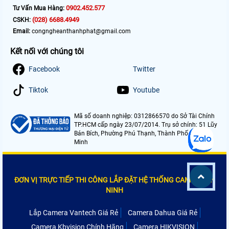
0902.452.577
Tư Vấn Mua Hàng:
(028) 6688.4949
CSKH:
Email:
congngheanthanhphat@gmail.com
Kết nối với chúng tôi
Facebook
Twitter
Tiktok
Youtube
Mã số doanh nghiệp: 0312866570 do Sở Tài Chính
TP.HCM cấp ngày 23/07/2014. Trụ sở chính: 51 Lũy
Bán Bích, Phường Phú Thạnh, Thành Phố Hồ Chí
Minh
ĐƠN VỊ TRỰC TIẾP THI CÔNG LẮP ĐẶT HỆ THỐNG CAMERA AN
NINH
Lắp Camera Vantech Giá Rẻ
Camera Dahua Giá Rẻ
Camera Kbvision Chính Hãng
Camera HIKVISION