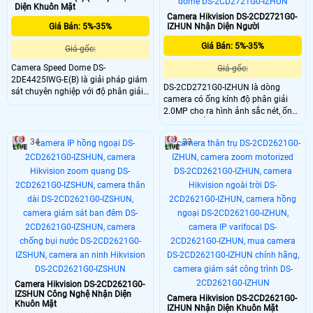
Diện Khuôn Mặt
Camera Hikvision DS-2CD2721G0-
IZHUN Nhận Diện Người
Giá Bán: 5%-35%
Giá Bán: 5%-35%
Giá gốc:
Camera Speed Dome DS-
Giá gốc:
2DE4425IWG-E(B) là giải pháp giám
DS-2CD2721G0-IZHUN là dòng
sát chuyên nghiệp với độ phân giải
camera có ống kính độ phân giải
4MP, zoom quang học 25× và hồng
2.0MP cho ra hình ảnh sắc nét, ống
ngoại xa 100m.DS-2DE4425IWG-
kính có thể zoom tự động, chuẩn
E(B) nổi bật nhờ công nghệ
nén hình ảnh H.265+, trang bị tính
DarkFighter, nhận diện người và
34
33
năng thông minh, phát hiện khuôn
phương tiện, chụp khuôn mặt,
mặt, phát hiện người vào khu vực
chuẩn IP67 cùng khả năng hoạt
cấm, phát hiện vượt rào ảo.
động ổn định trong nhiều điều kiện
thời tiết.
Camera Hikvision DS-2CD2621G0-
IZSHUN Công Nghệ Nhận Diện
Camera Hikvision DS-2CD2621G0-
Khuôn Mặt
IZHUN Nhận Diện Khuôn Mặt