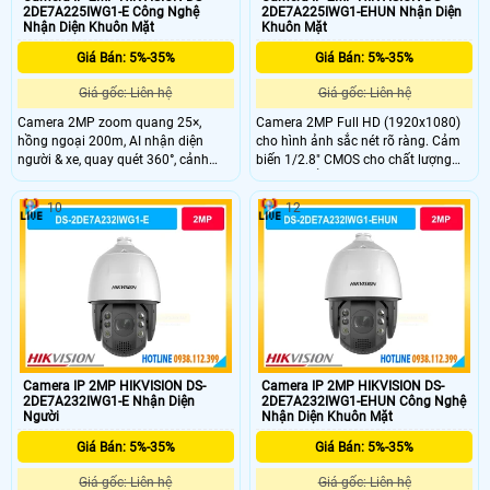
2DE7A225IWG1-E Công Nghệ
2DE7A225IWG1-EHUN Nhận Diện
Nhận Diện Khuôn Mặt
Khuôn Mặt
Giá Bán: 5%-35%
Giá Bán: 5%-35%
Giá gốc: Liên hệ
Giá gốc: Liên hệ
Camera 2MP zoom quang 25×,
Camera 2MP Full HD (1920x1080)
hồng ngoại 200m, AI nhận diện
cho hình ảnh sắc nét rõ ràng. Cảm
người & xe, quay quét 360°, cảnh
biến 1/2.8" CMOS cho chất lượng
báo đèn và âm thanh, bền bỉ IP67.
hình ảnh ổn định. Hồng ngoại tầm
xa 200m hỗ trợ giám sát ban đêm
10
12
liên tục. PTZ xoay 360° không điểm
mù, bao quát toàn khu vực rộng.
Âm thanh 2 chiều với micro kép và
loa tích hợp.
Camera IP 2MP HIKVISION DS-
Camera IP 2MP HIKVISION DS-
2DE7A232IWG1-E Nhận Diện
2DE7A232IWG1-EHUN Công Nghệ
Người
Nhận Diện Khuôn Mặt
Giá Bán: 5%-35%
Giá Bán: 5%-35%
Giá gốc: Liên hệ
Giá gốc: Liên hệ