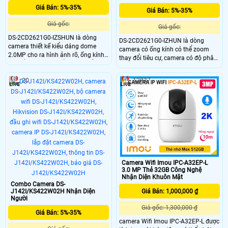
Giá Bán: 5%-35%
Giá Bán: 5%-35%
Giá gốc:
Giá gốc:
DS-2CD2621G0-IZSHUN là dòng
DS-2CD2621G0-IZHUN là dòng
camera thiết kế kiểu dáng dome
camera có ống kính có thể zoom
2.0MP cho ra hình ảnh rõ, ống kính
thay đổi tiêu cự, camera có độ phân
có thể zoom thay đổi tiêu cự dễ
giải 2.0MP cho ra hình ảnh sắc nét,
dàng, trang bị nhiều tính năng
tích hợp phát hiện khuôn mặt, vượt
20
12837
thông minh, phát hiện khuôn mặt,
hàng rào ảo và xâm nhập khu vực
phát hiện đột nhập, hàng rào ảo,
cấm, chuẩn chống nước IP 67 giúp
trang bị chống nước IP 67
lắp đặt ngoài trời một cách dễ dàng.
Camera Wifi Imou IPC-A32EP-L
3.0 MP Thẻ 32GB Công Nghệ
Nhận Diện Khuôn Mặt
Combo Camera DS-
J142I/KS422W02H Nhận Diện
Giá Bán: 1,000,000 ₫
Người
Giá gốc: 1,300,000 ₫
Giá Bán: 5%-35%
camera Wifi Imou IPC-A32EP-L được