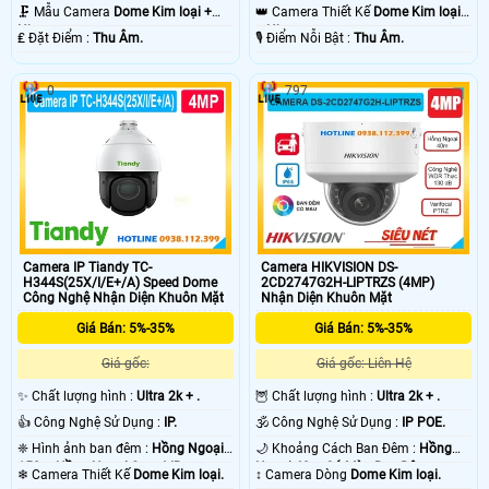
10m Hồng Ngoại SMD.
10m Hồng Ngoại SMD.
🗜️ Mẫu Camera
Dome Kim loại +
👑 Camera Thiết Kế
Dome Kim loại
Nhựa.
+ Nhựa.
️₤ Đặt Điểm :
Thu Âm.
️🎙 Điểm Nỗi Bật :
Thu Âm.
0
797
Camera IP Tiandy TC-
Camera HIKVISION DS-
H344S(25X/I/E+/A) Speed Dome
2CD2747G2H-LIPTRZS (4MP)
Công Nghệ Nhận Diện Khuôn Mặt
Nhận Diện Khuôn Mặt
Giá Bán: 5%-35%
Giá Bán: 5%-35%
Giá gốc:
Giá gốc: Liên Hệ
✨ Chất lượng hình :
Ultra 2k + .
🦉 Chất lượng hình :
Ultra 2k + .
👍 Công Nghệ Sử Dụng :
IP.
🕉️ Công Nghệ Sử Dụng :
IP POE.
❈ Hình ảnh ban đêm :
Hồng Ngoại
🌙 Khoảng Cách Ban Đêm :
Hồng
150m Hồng Ngoại Smart IR.
Ngoại 40m Có Màu Ban Ðêm.
❄ Camera Thiết Kế
Dome Kim loại.
↕️ Camera Dòng
Dome Kim loại.