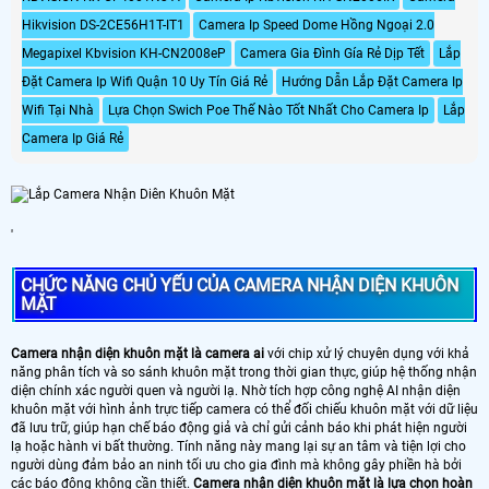
Hikvision DS-2CE56H1T-IT1
Camera Ip Speed Dome Hồng Ngoại 2.0
Megapixel Kbvision KH-CN2008eP
Camera Gia Đình Gía Rẻ Dịp Tết
Lắp
Đặt Camera Ip Wifi Quận 10 Uy Tín Giá Rẻ
Hướng Dẫn Lắp Đặt Camera Ip
Wifi Tại Nhà
Lựa Chọn Swich Poe Thế Nào Tốt Nhất Cho Camera Ip
Lắp
Camera Ip Giá Rẻ
'
CHỨC NĂNG CHỦ YẾU CỦA CAMERA NHẬN DIỆN KHUÔN
MẶT
Camera nhận diện khuôn mặt là camera ai
với chip xử lý chuyên dụng với khả
năng phân tích và so sánh khuôn mặt trong thời gian thực, giúp hệ thống nhận
diện chính xác người quen và người lạ. Nhờ tích hợp công nghệ AI nhận diện
khuôn mặt với hình ảnh trực tiếp camera có thể đối chiếu khuôn mặt với dữ liệu
đã lưu trữ, giúp hạn chế báo động giả và chỉ gửi cảnh báo khi phát hiện người
lạ hoặc hành vi bất thường. Tính năng này mang lại sự an tâm và tiện lợi cho
người dùng đảm bảo an ninh tối ưu cho gia đình mà không gây phiền hà bởi
các báo động không cần thiết.
Camera nhận diện khuôn mặt là lựa chọn hoàn