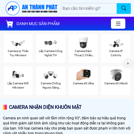
DANH MỤC SẢN PHẨM
Camera Ip Thân
Lắp Camera Công
Camera Đàm
Camera IP
Trụ Hikvision
Nghệ TVI
Thoại 2 Chiều
ColorVu
Hikvision
Lắp Camera Wifi
Camera Chống
Camera 4K Ultra
Camera 4K Hilook
Hikvision
Ngược Sáng
Hikvision
CAMERA NHẬN DIỆN KHUÔN MẶT
Camera an ninh quan sát với tầm nhìn rộng 93°, đảm bảo sự hiệu quả trong
quá trình giám sát hình ảnh cũng như các hoạt động diễn ra tại không gian
của bạn. Với loại camera này cho phép bạn quan sát được phạm vi lớn hơn với
cảnh vật nhiều hơn trong khung hình