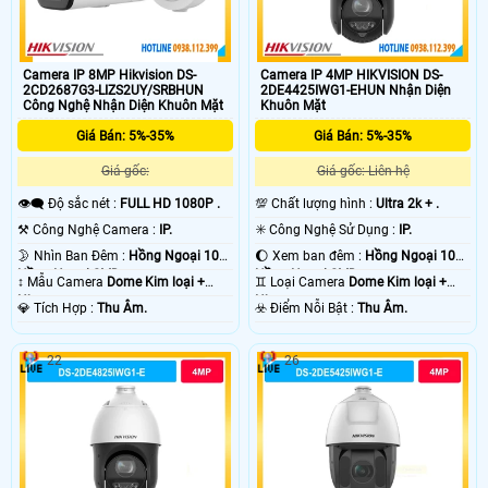
Camera IP 8MP Hikvision DS-
Camera IP 4MP HIKVISION DS-
2CD2687G3-LIZS2UY/SRBHUN
2DE4425IWG1-EHUN Nhận Diện
Công Nghệ Nhận Diện Khuôn Mặt
Khuôn Mặt
Giá Bán: 5%-35%
Giá Bán: 5%-35%
Giá gốc:
Giá gốc: Liên hệ
👁️‍🗨 Độ sắc nét :
FULL HD 1080P .
💯 Chất lượng hình :
Ultra 2k + .
⚒ Công Nghệ Camera :
IP.
✳️ Công Nghệ Sử Dụng :
IP.
🌛 Nhìn Ban Đêm :
Hồng Ngoại 10m
🌔 Xem ban đêm :
Hồng Ngoại 10m
Hồng Ngoại SMD.
Hồng Ngoại SMD.
↕️ Mẫu Camera
Dome Kim loại +
♊ Loại Camera
Dome Kim loại +
Nhựa.
Nhựa.
️💎 Tích Hợp :
Thu Âm.
️☣️ Điểm Nỗi Bật :
Thu Âm.
22
26