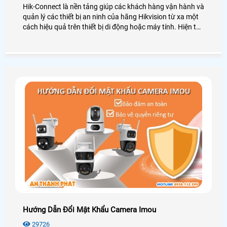
Hik-Connect là nền tảng giúp các khách hàng vận hành và
quản lý các thiết bị an ninh của hãng Hikvision từ xa một
cách hiệu quả trên thiết bị di động hoặc máy tính. Hiện tại
hãng Hikvision hỗ trợ người dùng xóa thiết bị khỏi tài
khoản, hãy cùng An Thành Phát xem các cách dưới đây
nhé hỗ trợ người dùng xóa thiết bị khỏi tài khoản Hik-
Connect.
Hướng Dẫn Đổi Mật Khẩu Camera Imou
29726