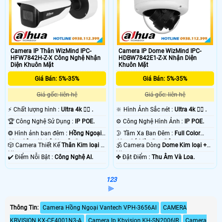
Camera IP Thân WizMind IPC-
Camera IP Dome WizMind IPC-
HFW7842H-Z-X Công Nghệ Nhận
HDBW7842E1-Z-X Nhận Diện
Diện Khuôn Mặt
Khuôn Mặt
Giá Bán: 5%-35%
Giá Bán: 5%-35%
Giá gốc: liên hệ
Giá gốc: liên hệ
️⚡ Chất lượng hình :
Ultra 4k 👍🏾 .
🔆 Hình Ảnh Sắc nét :
Ultra 4k 👍🏾 .
🏆 Công Nghệ Sử Dụng :
IP POE.
⚙ Công Nghệ Hình Ảnh :
IP POE.
❂ Hình ảnh ban đêm :
Hồng Ngoại
🌛 Tầm Xa Ban Đêm :
Full Color
60m Công Nghệ Chuyên Dụng.
40m Có Màu Ban Ðêm.
🎲 Camera Thiết Kế
Thân Kim loại +
🕉️ Camera Dòng
Dome Kim loại +
Nhựa.
Nhựa.
️✔️ Điểm Nỗi Bật :
Công Nghệ AI.
️✤ Đặt Điểm :
Thu Âm Và Loa.
1
2
3
⫸
Thông Tin:
Camera Hồng Ngoại Vantech VPH-3656AI
CAMERA
KBVISION KX-CF4001N3-A
Camera Ip Kbvision KH-SN2006IR
Camera