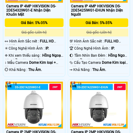
Camera IP 4MP HIKVISION DS-
Camera IP 4MP HIKVISION DS-
2DE5432IWG1-E Nhận Diện
2DE5425IWG1-EHUN Nhận Diện
Khuôn Mặt
Người
Giá Bán: 5%-35%
Giá Bán: 5%-35%
Giá gốc: Liên hệ
Giá gốc: Liên hệ
️👀 Hình Ảnh Sắc nét :
FULL HD
💯 Hình Ảnh Sắc nét :
FULL HD
1080P .
1080P .
✳️ Công Nghệ Hình Ảnh :
IP.
🏆 Công Nghệ Hình Ảnh :
IP.
❈ Khi xem thiếu sáng :
Hồng Ngoại
🌔 Tầm Nhìn Ban Đêm :
Hồng Ngoại
10m Hồng Ngoại SMD.
10m Hồng Ngoại SMD.
↕️ Mẫu Camera
Dome Kim loại +
🔩 Cấu Tạo Camera
Dome Kim loại
Nhựa.
+ Nhựa.
️💮 Khả Năng :
Thu Âm.
️⇝ Khả Năng :
Thu Âm.
18
18
Camera IP 2MP HIKVISION DS-
Camera IP 2MP HIKVISION DS-