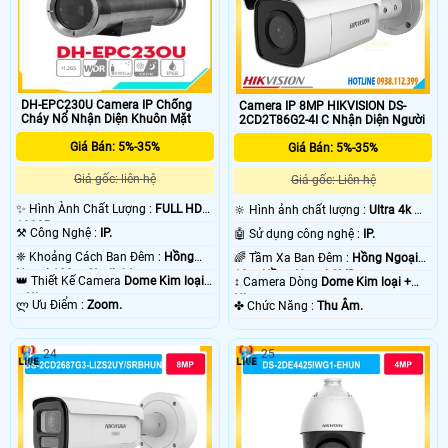
DH-EPC230U Camera IP Chống
Camera IP 8MP HIKVISION DS-
Cháy Nổ Nhận Diện Khuôn Mặt
2CD2T86G2-4I C Nhận Diện Người
Giá Bán: 5%-35%
Giá Bán: 5%-35%
Giá gốc: liên hệ
Giá gốc: Liên hệ
✨ Hình Ành Chất Lượng :
FULL HD
🔆 Hình ảnh chất lượng :
Ultra 4k 👍🏾
1080P .
.
⚒ Công Nghệ :
IP.
🤖️ Sử dụng công nghệ :
IP.
❈ Khoảng Cách Ban Đêm :
Hồng
🌈 Tầm Xa Ban Đêm :
Hồng Ngoại
Ngoại 100m Starlight.
10m Hồng Ngoại SMD.
👑 Thiết Kế Camera
Dome Kim loại
↕️ Camera Dòng
Dome Kim loại +
+ Nhựa.
Nhựa.
️ლ Ưu Điểm :
Zoom.
️✤ Chức Năng :
Thu Âm.
24
25