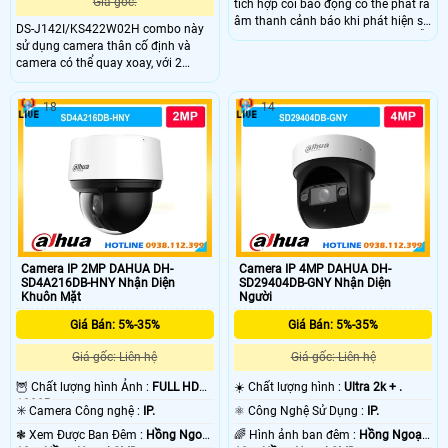
Giá gốc:
tích hợp còi báo động có thể phát ra
âm thanh cảnh báo khi phát hiện sự
DS-J142I/KS422W02H combo này
xâm nhập. Ngoài ra camera còn hỗ
sử dụng camera thân cố định và
trợ chức năng Soft-AP cho phép kết
camera có thể quay xoay, với 2
nối trực tiếp với wifi của camera mà
camera này sẽ cho ra sự bao quát
không cần thông qua modem nhà
tốt đảm bảo an ninh ấn tượng, trang
mạng.
18
14
bị ống kính có độ phân giải 2.0MP
hỗ trợ công nghệ wifi 6, có thể đàm
thoại 2 chiều và chống nước chuẩn
IP 66
Camera IP 2MP DAHUA DH-
Camera IP 4MP DAHUA DH-
SD4A216DB-HNY Nhận Diện
SD29404DB-GNY Nhận Diện
Khuôn Mặt
Người
Giá Bán: 5%-35%
Giá Bán: 5%-35%
Giá gốc: Liên hệ
Giá gốc: Liên hệ
🦉 Chất lượng hình Ảnh :
FULL HD
☀️ Chất lượng hình :
Ultra 2k + .
1080P .
✳️ Camera Công nghệ :
IP.
⚛️ Công Nghệ Sử Dụng :
IP.
❃ Xem Được Ban Đêm :
Hồng Ngoại
🌈 Hình ảnh ban đêm :
Hồng Ngoại