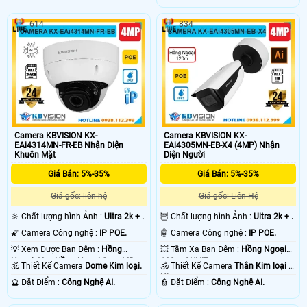
614
834
Camera KBVISION KX-
Camera KBVISION KX-
EAi4314MN-FR-EB Nhận Diện
EAi4305MN-EB-X4 (4MP) Nhận
Khuôn Mặt
Diện Người
Giá Bán: 5%-35%
Giá Bán: 5%-35%
Giá gốc: liên hệ
Giá gốc: Liên Hệ
🔆 Chất lượng hình Ảnh :
Ultra 2k + .
🦉 Chất lượng hình Ảnh :
Ultra 2k + .
🌠 Camera Công nghệ :
IP POE.
🤖️ Camera Công nghệ :
IP POE.
💡 Xem Được Ban Đêm :
Hồng
💥 Tầm Xa Ban Đêm :
Hồng Ngoại
Ngoại 40m Hồng Ngoại Smart IR.
120m ONVIF.
🕉️ Thiết Kế Camera
Dome Kim loại.
🕉️ Thiết Kế Camera
Thân Kim loại +
Nhựa.
️🔮 Đặt Điểm :
Công Nghệ AI.
️👮 Đặt Điểm :
Công Nghệ AI.