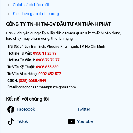
Chính sách bảo mật
Điều kiện giao dịch chung
CÔNG TY TNHH TM-DV ĐẦU TƯ AN THÀNH PHÁT
Đơn vị chuyên cung cấp & lắp đặt camera quan sát, thiết bị báo động,
báo cháy, máy chấm công, thiết bị mạng, ...
Trụ Sở:
51 Lũy Bán Bích, Phường Phú Thạnh, TP. Hồ Chí Minh
0938.11.23.99
Hotline Tư Vấn:
0906.72.73.77
Hotline Tư Vấn 1:
0906.855.330
Tư Vấn Kỹ Thuật:
0902.452.577
Tư Vấn Mua Hàng:
(028) 6688.4949
CSKH:
Email:
congngheanthanhphat@gmail.com
Kết nối với chúng tôi
Facebook
Twitter
Tiktok
Youtube