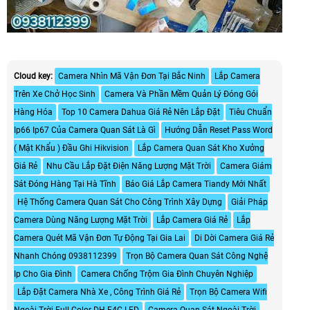
Cloud key:
Camera Nhìn Mã Vận Đơn Tại Bắc Ninh
Lắp Camera
Trên Xe Chở Học Sinh
Camera Và Phần Mềm Quản Lý Đóng Gói
Hàng Hóa
Top 10 Camera Dahua Giá Rẻ Nên Lắp Đặt
Tiêu Chuẩn
Ip66 Ip67 Của Camera Quan Sát Là Gì
Hướng Dẫn Reset Pass Word
( Mật Khẩu ) Đầu Ghi Hikvision
Lắp Camera Quan Sát Kho Xưởng
Giá Rẻ
Nhu Cầu Lắp Đặt Điện Năng Lượng Mặt Trời
Camera Giám
Sát Đóng Hàng Tại Hà Tĩnh
Báo Giá Lắp Camera Tiandy Mới Nhất
Hệ Thống Camera Quan Sát Cho Công Trình Xây Dựng
Giải Pháp
Camera Dùng Năng Lượng Mặt Trời
Lắp Camera Giá Rẻ
Lắp
Camera Quét Mã Vận Đơn Tự Động Tại Gia Lai
Di Dời Camera Giá Rẻ
Nhanh Chóng 0938112399
Trọn Bộ Camera Quan Sát Công Nghệ
Ip Cho Gia Đình
Camera Chống Trộm Gia Đình Chuyên Nghiệp
Lắp Đặt Camera Nhà Xe , Công Trình Giá Rẻ
Trọn Bộ Camera Wifi