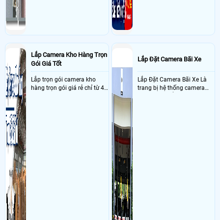
Lắp Camera Kho Hàng Trọn
Lắp Đặt Camera Bãi Xe
Gói Giá Tốt
Lắp trọn gói camera kho
Lắp Đặt Camera Bãi Xe Là
hàng trọn gói giá rẻ chỉ từ 4
trang bị hệ thống camera
triệu đồng sở hữu ngày trọn
nhận diện biển số tại khu
bộ gồm 4 camera, 1 đầu ghi
vực cổng của các bãi giữ xe
hình, ổ cứng, switch mang
kết hợp với phần mềm quản
đến giải pháp giám sát kho
lý để ghi nhận lượt xe ra vào
hàng 24/7 ổn định với độ
chụp hình thông tin xe và
sắc nét cao
biển số lưu trực tiếp về máy
tinh trạm để nhân viên tiện
đối soát, tính tiền xe xe ra
khỏi bãi