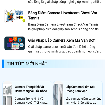
cầu lông là giải pháp công nghệ giúp xem trực tiếp,
xem lại pha cầu nhanh chính xác, hỗ trợ trọng tài
xử lý tình huống công bằng, đồng thời livestream
Bảng Điểm Camera Livestream Check Var
trận đấu lên mạng xã hội, nâng cao trải nghiệm
Tennis
người chơi và quảng bá sân cầu lông hiệu quả
Bảng Điểm Camera Livestream Check Var Tennis
là giải pháp hiện đại giúp sân Tennis nâng cao tính
chuyên nghiệp trong thi đấu và luyện tập. Hệ
thống tích hợp camera check var...
Giải Pháp Lắp Camera Xem Mã Vận Đơn
Giải pháp camera xem mã vận đơn là hệ thống
giám sát thông minh giúp các doanh nghiệp, cửa
hàng, shop kinh doanh online ghi lại toàn bộ quá
trình thao tác đóng gói và hình ảnh rõ nét của mã
TIN TỨC MỚI NHẤT
vạch, mã QR trên các đơn hàng. Giúp dễ dàng giải
quyết những tranh chấp theo hướng có lợi người
bán hàng khi xảy ra hiện tượng thiếu, sai hàng,
mất hàng
Camera Trong Nhà Và
Lắp Camera Giám Sát
Camera Ngoài Trời Khác
Phòng Làm Việc
Nhau Như Thế Nào
Camera Trong Nhà Và
Lắp camera giám sát phòng
Camera Ngoài Trời Khác
làm việc là lắp đặt các