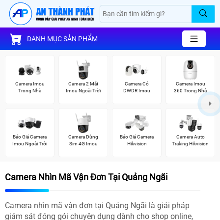
DANH MỤC SẢN PHẨM
Camera Imou
Camera 2 Mắt
Camera Có
Camera Imou
Trong Nhà
Imou Ngoài Trời
DWDR Imou
360 Trong Nhà
Báo Giá Camera
Camera Dùng
Báo Giá Camera
Camera Auto
Imou Ngoài Trời
Sim 4G Imou
Hikvision
Traking Hikvision
Camera Nhìn Mã Vận Đơn Tại Quảng Ngãi
Camera nhìn mã vận đơn tại Quảng Ngãi là giải pháp
giám sát đóng gói chuyên dụng dành cho shop online,