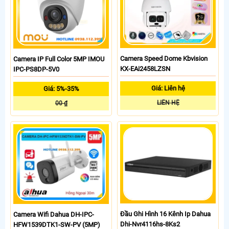
Camera Speed Dome Kbvision
Camera IP Full Color 5MP IMOU
KX-EAi2458LZSN
IPC-PS8DP-5V0
Giá: Liên hệ
Giá: 5%-35%
LIÊN HỆ
00 ₫
Đầu Ghi Hình 16 Kênh Ip Dahua
Camera Wifi Dahua DH-IPC-
Dhi-Nvr4116hs-8Ks2
HFW1539DTK1-SW-PV (5MP)