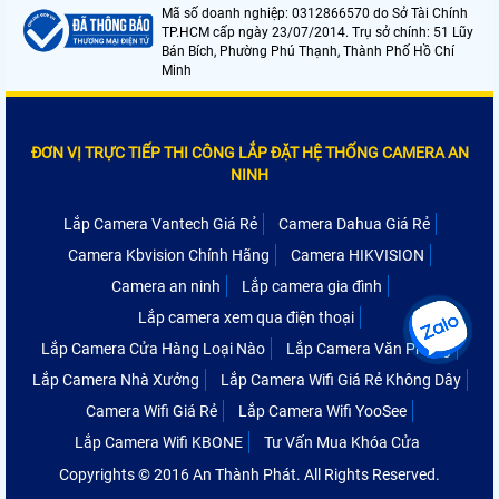
Mã số doanh nghiệp: 0312866570 do Sở Tài Chính
TP.HCM cấp ngày 23/07/2014. Trụ sở chính: 51 Lũy
Bán Bích, Phường Phú Thạnh, Thành Phố Hồ Chí
Minh
ĐƠN VỊ TRỰC TIẾP THI CÔNG LẮP ĐẶT HỆ THỐNG CAMERA AN
NINH
Lắp Camera Vantech Giá Rẻ
Camera Dahua Giá Rẻ
Camera Kbvision Chính Hãng
Camera HIKVISION
Camera an ninh
Lắp camera gia đình
Lắp camera xem qua điện thoại
Lắp Camera Cửa Hàng Loại Nào
Lắp Camera Văn Phòng
Lắp Camera Nhà Xưởng
Lắp Camera Wifi Giá Rẻ Không Dây
Camera Wifi Giá Rẻ
Lắp Camera Wifi YooSee
Lắp Camera Wifi KBONE
Tư Vấn Mua Khóa Cửa
Copyrights © 2016 An Thành Phát. All Rights Reserved.