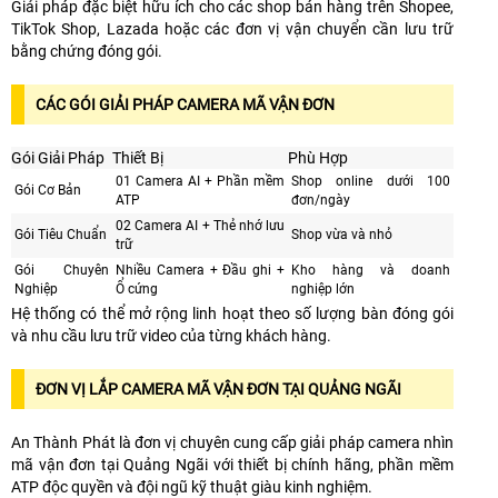
Giải pháp đặc biệt hữu ích cho các shop bán hàng trên Shopee,
TikTok Shop, Lazada hoặc các đơn vị vận chuyển cần lưu trữ
bằng chứng đóng gói.
CÁC GÓI GIẢI PHÁP CAMERA MÃ VẬN ĐƠN
Gói Giải Pháp
Thiết Bị
Phù Hợp
01 Camera AI + Phần mềm
Shop online dưới 100
Gói Cơ Bản
ATP
đơn/ngày
02 Camera AI + Thẻ nhớ lưu
Gói Tiêu Chuẩn
Shop vừa và nhỏ
trữ
Gói Chuyên
Nhiều Camera + Đầu ghi +
Kho hàng và doanh
Nghiệp
Ổ cứng
nghiệp lớn
Hệ thống có thể mở rộng linh hoạt theo số lượng bàn đóng gói
và nhu cầu lưu trữ video của từng khách hàng.
ĐƠN VỊ LẮP CAMERA MÃ VẬN ĐƠN TẠI QUẢNG NGÃI
An Thành Phát là đơn vị chuyên cung cấp giải pháp camera nhìn
mã vận đơn tại Quảng Ngãi với thiết bị chính hãng, phần mềm
ATP độc quyền và đội ngũ kỹ thuật giàu kinh nghiệm.