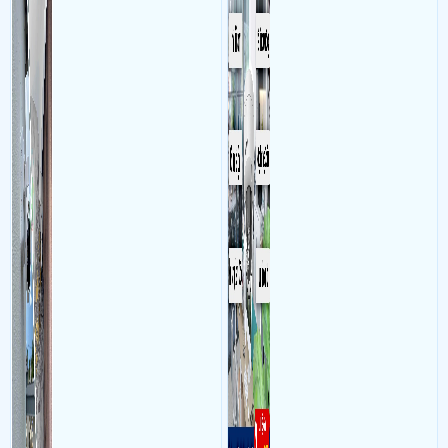
Nhau ở tính năng chống
camera ghi hình ảnh sắc nét
nước và chống bụi của
và âm thanh trong phòng
camera
làm việc với mục đích giám
sát quá trình làm việc của
nhân viên, bảo vệ tài sản,
theo dõi an ninh trong thời
gian thực qua điện thoại
hoặc máy tính từ xa