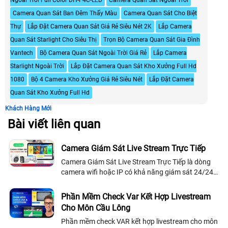
Ngoài Trời Full Color DH-F4C-LED
Camera Quan Sát Ngoài Trời
Camera Quan Sát Ban Đêm Thấy Màu
Camera Quan Sát Cho Biệt
Thự
Lắp Đặt Camera Quan Sát Giá Rẻ Siêu Nét 2K
Lắp Camera
Quan Sát Starlight Cho Siêu Thị
Trọn Bộ Camera Quan Sát Gia Đình
Vantech
Bộ Camera Quan Sát Ngoài Trời Giá Rẻ
Lắp Camera
Starlight Ngoài Trời
Lắp Đặt Camera Quan Sát Kho Xưởng Full Hd
1080
Bộ 4 Camera Kho Xưởng Giá Rẻ Siêu Nét
Lắp Đặt Camera
Quan Sát Kho Xưởng Full Hd
Khách Hàng Mới
Bài viết liên quan
Camera Giám Sát Live Stream Trực Tiếp
Camera Giám Sát Live Stream Trực Tiếp là dòng
camera wifi hoặc IP có khả năng giám sát 24/24h
có độ phân giải FullHD (2MP) với góc nhìn bao
quát toàn mặt sân thể thao
Phần Mềm Check Var Kết Hợp Livestream
Cho Môn Cầu Lông
Phần mềm check VAR kết hợp livestream cho môn