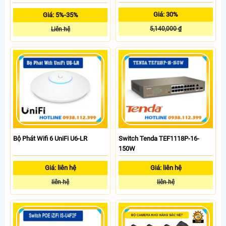
Giá: 30%
Giá: 5%-35%
5,140,000 ₫
Liên hệ
Bộ Phát Wifi 6 UniFi U6-LR
Switch Tenda TEF1118P-16-
150W
Giá: liên hệ
Giá: liên hệ
liên hệ
liên hệ