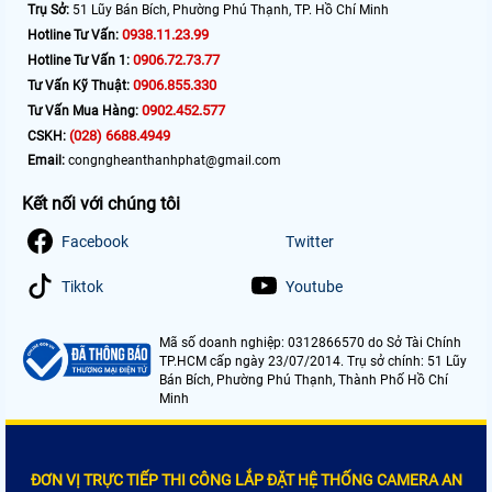
Trụ Sở:
51 Lũy Bán Bích, Phường Phú Thạnh, TP. Hồ Chí Minh
0938.11.23.99
Hotline Tư Vấn:
0906.72.73.77
Hotline Tư Vấn 1:
0906.855.330
Tư Vấn Kỹ Thuật:
0902.452.577
Tư Vấn Mua Hàng:
(028) 6688.4949
CSKH:
Email:
congngheanthanhphat@gmail.com
Kết nối với chúng tôi
Facebook
Twitter
Tiktok
Youtube
Mã số doanh nghiệp: 0312866570 do Sở Tài Chính
TP.HCM cấp ngày 23/07/2014. Trụ sở chính: 51 Lũy
Bán Bích, Phường Phú Thạnh, Thành Phố Hồ Chí
Minh
ĐƠN VỊ TRỰC TIẾP THI CÔNG LẮP ĐẶT HỆ THỐNG CAMERA AN