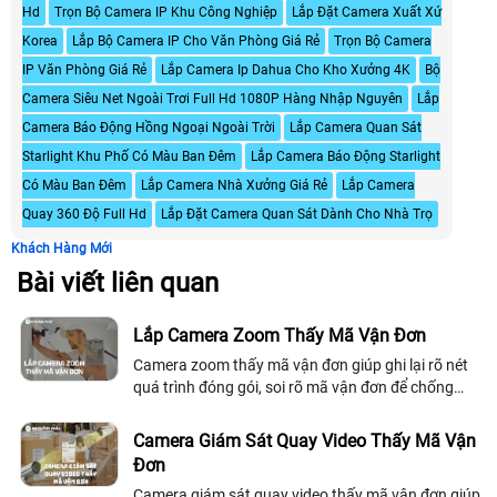
Hd
Trọn Bộ Camera IP Khu Công Nghiệp
Lắp Đặt Camera Xuất Xứ
Korea
Lắp Bộ Camera IP Cho Văn Phòng Giá Rẻ
Trọn Bộ Camera
IP Văn Phòng Giá Rẻ
Lắp Camera Ip Dahua Cho Kho Xưởng 4K
Bộ
Camera Siêu Net Ngoài Trơi Full Hd 1080P Hàng Nhập Nguyên
Lắp
Camera Báo Động Hồng Ngoại Ngoài Trời
Lắp Camera Quan Sát
Starlight Khu Phố Có Màu Ban Đêm
Lắp Camera Báo Động Starlight
Có Màu Ban Đêm
Lắp Camera Nhà Xưởng Giá Rẻ
Lắp Camera
Quay 360 Độ Full Hd
Lắp Đặt Camera Quan Sát Dành Cho Nhà Trọ
Khách Hàng Mới
Bài viết liên quan
Lắp Camera Zoom Thấy Mã Vận Đơn
Camera zoom thấy mã vận đơn giúp ghi lại rõ nét
quá trình đóng gói, soi rõ mã vận đơn để chống
khiếu nại, phù hợp cho kho hàng và shop online
muốn quản lý đơn chuyên nghiệp
Camera Giám Sát Quay Video Thấy Mã Vận
Đơn
Camera giám sát quay video thấy mã vận đơn giúp