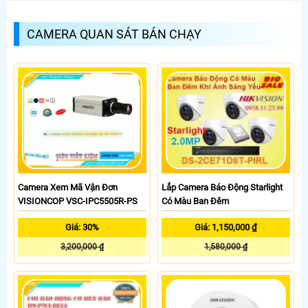
CAMERA QUAN SÁT BÁN CHẠY
Camera Xem Mã Vận Đơn
Lắp Camera Báo Động Starlight
VISIONCOP VSC-IPC5505R-PS
Có Màu Ban Đêm
Giá: 30%
Giá: 1,150,000 ₫
3,200,000 ₫
1,580,000 ₫