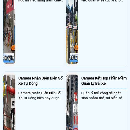
học thì việc hàng trăm chiếc
việc quản lý sẽ cực kì khó
xe vào trường cùng lúc vậy
khăn vậy nên việc áp dụng
nên việc quản lý và đảm báo
camera quản lý bãi xe thông
số lượng xe vào một lần là
minh sẽ giúp bãi giữ xe tại
điều cực kì khó để quản lý,
công ty giải quyết nhanh
vậy nên việc áp dụng giải
được các vấn đề tồn đọng
pháp camera quản lý bãi xe
trong việc quản lý bãi xe thủ
trường học sẽ cực kì đáng
công
đầu tư giúp nhanh chóng
giải quyết vấn đề này
Camera Nhận Diện Biển Số
Camera Kết Hợp Phần Mềm
Xe Tự Động
Quản Lý Bãi Xe
Camera Nhận Diện Biển Số
Quản lý thủ công dễ phát
Xe Tự Động hiện nay được
sinh nhầm thẻ, sai biển số và
ứng dụng rộng rãi ở nhiều
khó đối soát doanh thu
nơi như bãi giữ xe, dẫy trọ,
tòa nhà, chung cư, các công
ty và xí nghiệp giúp quản lý
xe ra , vào chính xác nhờ
công nghê AI thông minh