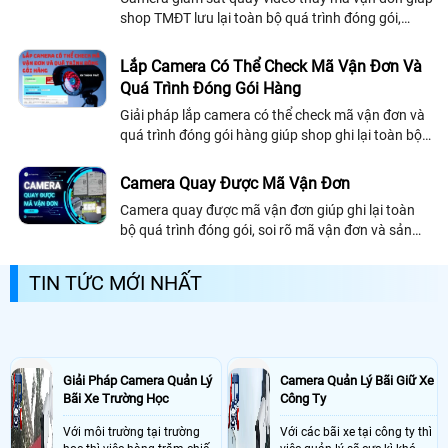
shop TMĐT lưu lại toàn bộ quá trình đóng gói,
chứng minh giao đủ hàng và giảm tranh chấp với
khách hàng
Lắp Camera Có Thể Check Mã Vận Đơn Và
Quá Trình Đóng Gói Hàng
Giải pháp lắp camera có thể check mã vận đơn và
quá trình đóng gói hàng giúp shop ghi lại toàn bộ
thao tác đóng hàng, soi rõ mã vận đơn và giảm tối
đa tranh chấp trên các sàn thương mại điện tử
Camera Quay Được Mã Vận Đơn
Camera quay được mã vận đơn giúp ghi lại toàn
bộ quá trình đóng gói, soi rõ mã vận đơn và sản
phẩm, hỗ trợ shop xử lý khiếu nại nhanh chóng và
giảm rủi ro tranh chấp trên các sàn thương mại
TIN TỨC MỚI NHẤT
điện tử
Giải Pháp Camera Quản Lý
Camera Quản Lý Bãi Giữ Xe
Bãi Xe Trường Học
Công Ty
Với môi trường tại trường
Với các bãi xe tại công ty thì