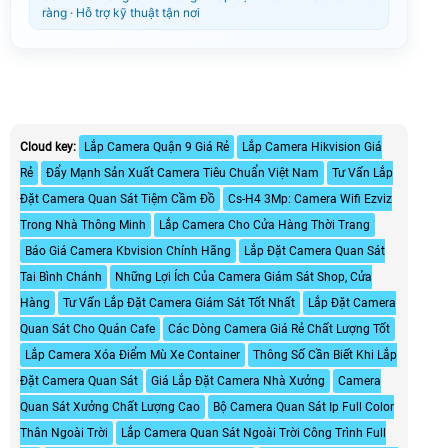
ràng · Hỗ trợ kỹ thuật tận nơi
Cloud key:
Lắp Camera Quận 9 Giá Rẻ
Lắp Camera Hikvision Giá
Rẻ
Đẩy Mạnh Sản Xuất Camera Tiêu Chuẩn Việt Nam
Tư Vấn Lắp
Đặt Camera Quan Sát Tiệm Cầm Đồ
Cs-H4 3Mp: Camera Wifi Ezviz
Trong Nhà Thông Minh
Lắp Camera Cho Cửa Hàng Thời Trang
Báo Giá Camera Kbvision Chính Hãng
Lắp Đặt Camera Quan Sát
Tai Bình Chánh
Những Lợi Ích Của Camera Giám Sát Shop, Cửa
Hàng
Tư Vấn Lắp Đặt Camera Giám Sát Tốt Nhất
Lắp Đặt Camera
Quan Sát Cho Quán Cafe
Các Dòng Camera Giá Rẻ Chất Lượng Tốt
Lắp Camera Xóa Điểm Mù Xe Container
Thông Số Cần Biết Khi Lắp
Đặt Camera Quan Sát
Giá Lắp Đặt Camera Nhà Xưởng
Camera
Quan Sát Xưởng Chất Lượng Cao
Bộ Camera Quan Sát Ip Full Color
Thân Ngoài Trời
Lắp Camera Quan Sát Ngoài Trời Công Trình Full