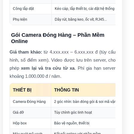
Công lắp đặt
Kéo cáp, lắp thiết bị, cài đặt hệ thống
Phụ kiện
Dây rút, băng keo, ốc vít, RJ45...
Gói Camera Đóng Hàng – Phần Mềm
Online
Giá tham khảo:
từ 4.xxx.xxx – 6.xxx.xxx đ (tùy cấu
hình, số điểm xem). Video được lưu trên server, cho
phép
xem lại và tra cứu từ xa
. Phí gia hạn server
khoảng 1.000.000 đ / năm.
THIẾT BỊ
THÔNG TIN
Camera Đóng Hàng
2 góc nhìn: bàn đóng gói & soi mã vận đơn
Giá đỡ
Tùy chỉnh góc linh hoạt
Hộp box
Bảo vệ nguồn, thiết bị
Máy quét mã vạch
Kết nối online với phần mềm