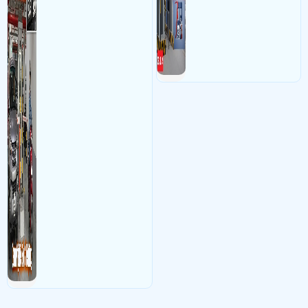
nhận diện và dọc biển số xe
hạn chế sai sót mà trộm cắp
xe