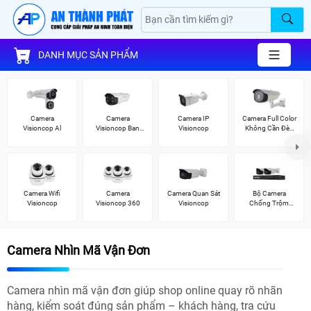
DANH MỤC SẢN PHẨM
Camera
Camera
Camera IP
Camera Full Color
Visioncop Al
Visioncop Ban
Visioncop
Không Cần Đèn
Đêm Có Màu
VisionCop
Camera Wifi
Camera
Camera Quan Sát
Bộ Camera
Visioncop
Visioncop 360
Visioncop
Chống Trộm
Visioncop
Camera Nhìn Mã Vận Đơn
Camera nhìn mã vận đơn giúp shop online quay rõ nhãn
hàng, kiểm soát đúng sản phẩm – khách hàng, tra cứu