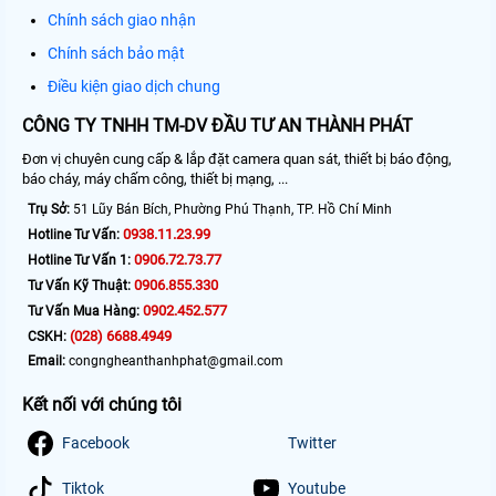
Chính sách giao nhận
Chính sách bảo mật
Điều kiện giao dịch chung
CÔNG TY TNHH TM-DV ĐẦU TƯ AN THÀNH PHÁT
Đơn vị chuyên cung cấp & lắp đặt camera quan sát, thiết bị báo động,
báo cháy, máy chấm công, thiết bị mạng, ...
Trụ Sở:
51 Lũy Bán Bích, Phường Phú Thạnh, TP. Hồ Chí Minh
0938.11.23.99
Hotline Tư Vấn:
0906.72.73.77
Hotline Tư Vấn 1:
0906.855.330
Tư Vấn Kỹ Thuật:
0902.452.577
Tư Vấn Mua Hàng:
(028) 6688.4949
CSKH:
Email:
congngheanthanhphat@gmail.com
Kết nối với chúng tôi
Facebook
Twitter
Tiktok
Youtube