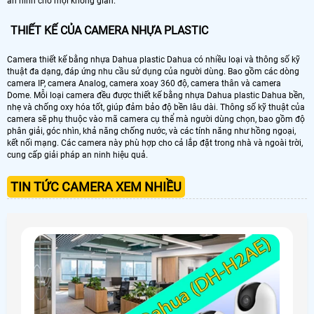
an ninh cho mọi không gian.
THIẾT KẾ CỦA CAMERA NHỰA PLASTIC
Camera thiết kế bằng nhựa Dahua plastic Dahua có nhiều loại và thông số kỹ
thuật đa dạng, đáp ứng nhu cầu sử dụng của người dùng. Bao gồm các dòng
camera IP, camera Analog, camera xoay 360 độ, camera thân và camera
Dome. Mỗi loại camera đều được thiết kế bằng nhựa Dahua plastic Dahua bền,
nhẹ và chống oxy hóa tốt, giúp đảm bảo độ bền lâu dài. Thông số kỹ thuật của
camera sẽ phụ thuộc vào mã camera cụ thể mà người dùng chọn, bao gồm độ
phân giải, góc nhìn, khả năng chống nước, và các tính năng như hồng ngoại,
kết nối mạng. Các camera này phù hợp cho cả lắp đặt trong nhà và ngoài trời,
cung cấp giải pháp an ninh hiệu quả.
TIN TỨC CAMERA XEM NHIỀU