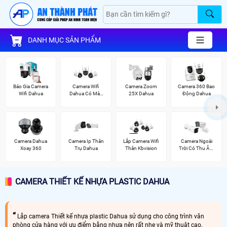
DANH MỤC SẢN PHẨM
Báo Gia Camera
Camera Wifi
Camera Zoom
Camera 360 Bao
Wifi Dahua
Dahua Có Màu
25X Dahua
Động Dahua
Ban Đêm
Camera Dahua
Camera Ip Thân
Lắp Camera Wifi
Camera Ngoài
Xoay 360
Trụ Dahua
Thân Kbvision
Trời Có Thu Âm
Hik
CAMERA THIẾT KẾ NHỰA PLASTIC DAHUA
Lắp camera Thiết kế nhựa plastic Dahua sử dụng cho công trình văn
phòng cửa hàng với ưu điểm bằng nhựa nên rất nhẹ và mỹ thuật cao,