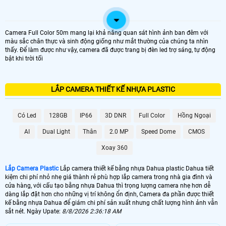
Camera Full Color 50m mang lại khả năng quan sát hình ảnh ban đêm với
màu sắc chân thực và sinh động giống như mắt thường của chúng ta nhìn
thấy. Để làm được như vậy, camera đã được trang bị đèn led trợ sáng, tự động
bật khi trời tối
LẮP CAMERA THIẾT KẾ NHỰA PLASTIC
Có Led
128GB
IP66
3D DNR
Full Color
Hồng Ngoại
AI
Dual Light
Thân
2.0 MP
Speed Dome
CMOS
Xoay 360
Lắp Camera Plastic
Lắp camera thiết kế bằng nhựa Dahua plastic Dahua tiết
kiệm chi phí nhỏ nhẹ giá thành rẻ phù hợp lắp camera trong nhà gia đình và
cửa hàng, với cấu tạo bằng nhựa Dahua thì trọng lượng camera nhẹ hơn dễ
dàng lắp đặt hơn cho những vị trí không ổn định, Camera đa phần được thiết
kế bằng nhựa Dahua để giám chi phí sản xuất nhưng chất lượng hình ảnh vẫn
sắt nét. Ngày Upate:
8/8/2026 2:36:18 AM