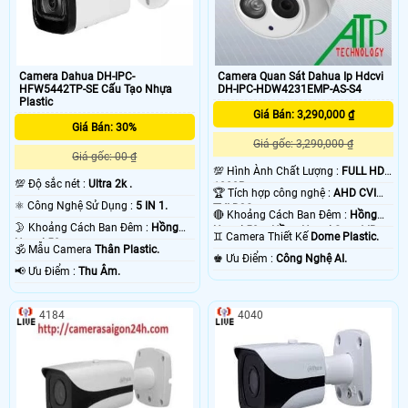
Camera Dahua DH-IPC-
Camera Quan Sát Dahua Ip Hdcvi
HFW5442TP-SE Cấu Tạo Nhựa
DH-IPC-HDW4231EMP-AS-S4
Plastic
Giá Bán: 3,290,000 ₫
Giá Bán: 30%
Giá gốc: 3,290,000 ₫
Giá gốc: 00 ₫
💯 Hình Ành Chất Lượng :
FULL HD
💯 Độ sắc nét :
Ultra 2k .
1080P .
🏆 Tích hợp công nghệ :
AHD CVI
⚛️ Công Nghệ Sử Dụng :
5 IN 1.
TVI BCS.
🔴 Khoảng Cách Ban Đêm :
Hồng
🌛 Khoảng Cách Ban Đêm :
Hồng
Ngoại 50m Hồng Ngoại Smart IR.
♊ Camera Thiết Kế
Dome Plastic.
Ngoại 50m .
🕉️ Mẫu Camera
Thân Plastic.
️♚ Ưu Điểm :
Công Nghệ AI.
️📢 Ưu Điểm :
Thu Âm.
4184
4040