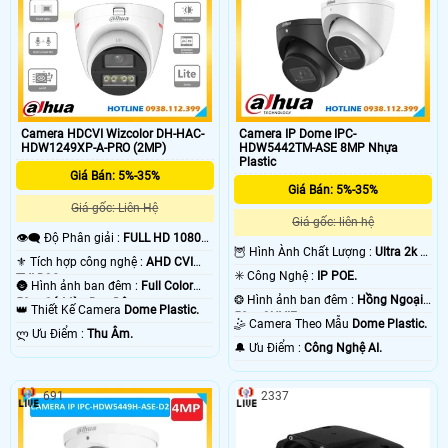
Camera HDCVI Wizcolor DH-HAC-
Camera IP Dome IPC-
HDW1249XP-A-PRO (2MP)
HDW5442TM-ASE 8MP Nhựa
Plastic
Giá Bán: 5%-35%
Giá Bán: 5%-35%
Giá gốc: Liên Hệ
Giá gốc: liên hệ
👁️‍🗨 Độ Phân giải :
FULL HD 1080P
🦉 Hình Ành Chất Lượng :
Ultra 2k +
.
⚜️ Tích hợp công nghệ :
AHD CVI
.
✳️ Công Nghệ :
IP POE.
TVI BCS.
🌚 Hình ảnh ban đêm :
Full Color
❂ Hình ảnh ban đêm :
Hồng Ngoại
50m Có Màu Ban Ðêm.
👑 Thiết Kế Camera
Dome Plastic.
50m ONVIF.
🤹 Camera Theo Mẫu
Dome Plastic.
️ლ Ưu Điểm :
Thu Âm.
️🔔 Ưu Điểm :
Công Nghệ AI.
691
2337