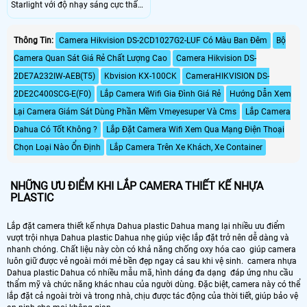
Starlight với độ nhạy sáng cực thấp,
giúp quan sát ban đêm có màu
trong điều kiện ánh sáng thấp, cùng
các tính năng thông minh: nhận
Thông Tin:
Camera Hikvision DS-2CD1027G2-LUF Có Màu Ban Đêm
Bộ
dạng khuôn mặt, phát hiện xâm
Camera Quan Sát Giá Rẻ Chất Lượng Cao
Camera Hikvision DS-
nhập, thay đổi hiện trường, hàng rào
ảo. . Hỗ trợ xem hình bằng nhiều
2DE7A232IW-AEB(T5)
Kbvision KX-100CK
CameraHIKVISION DS-
công cụ: Web, phần mềm CMS
2DE2C400SCG-E(F0)
Lắp Camera Wifi Gia Đình Giá Rẻ
Hướng Dẫn Xem
(DSS/PSS) và DMSS
Lại Camera Giám Sát Dùng Phần Mềm Vmeyesuper Và Cms
Lắp Camera
Dahua Có Tốt Không ?
Lắp Đặt Camera Wifi Xem Qua Mạng Điện Thoại
Chọn Loại Nào Ổn Định
Lắp Camera Trên Xe Khách, Xe Container
NHỮNG ƯU ĐIỂM KHI LẮP CAMERA THIẾT KẾ NHỰA
PLASTIC
Lắp đặt camera thiết kế nhựa Dahua plastic Dahua mang lại nhiều ưu điểm
vượt trội nhựa Dahua plastic Dahua nhẹ giúp việc lắp đặt trở nên dễ dàng và
nhanh chóng. Chất liệu này còn có khả năng chống oxy hóa cao giúp camera
luôn giữ được vẻ ngoài mới mẻ bền đẹp ngay cả sau khi vệ sinh. camera nhựa
Dahua plastic Dahua có nhiều mẫu mã, hình dáng đa dạng đáp ứng nhu cầu
thẩm mỹ và chức năng khác nhau của người dùng. Đặc biệt, camera này có thể
lắp đặt cả ngoài trời và trong nhà, chịu được tác động của thời tiết, giúp bảo vệ