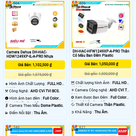
564
509
DH-HAC-HFW1249XP-A-PRO Thân
Camera Dahua DH-HAC-
Có Màu Ban Đêm Plastic
HDW1249XP-IL-A-PRO Nhựa
Giá Bán: 1,050,000 ₫
Giá Bán: 1,102,500 ₫
Giá gốc: 1,500,000 ₫
Giá gốc: 1,575,000 ₫
🦉 Chất lượng hình Ảnh :
FULL HD
☀️ Hình Ành Chất Lượng :
FULL HD
1080P .
1080P .
✳️ Camera Công nghệ :
AHD CVI TVI
⚒ Công Nghệ :
AHD CVI TVI BCS.
BCS.
❂ Xem Được Ban Đêm :
Full Color
🌚 Hình ảnh ban đêm :
Full Color
50m Có Màu Ban Ðêm.
50m Có Màu Ban Ðêm.
💦 Thiết Kế Camera
Thân Plastic.
🗜️ Camera Theo Mẫu
Dome Plastic.
️➲ Khả Năng :
Thu Âm.
️💫 Điểm Nỗi Bật :
Thu Âm.
740
621