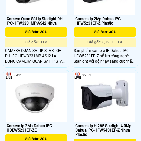
Camera Quan Sát Ip Starlight DH-
Camera Ip 2Mp Dahua IPC-
IPC-HFW3231MP-AS-I2 Nhựa
HFW5231EP-Z Plastic
Giá Bán: 30%
Giá Bán: 30%
Giá gốc: 00 ₫
Giá gốc: 8,120,000 ₫
CAMERA QUAN SÁT IP STARLIGHT
Sản phẩm camera IP Dahua IPC-
DH-IPC-HFW3231MP-AS-I2 LÀ
HFW5231EP-Z hỗ trợ công nghệ
DÒNG CAMERA QUAN SÁT IP STAR
Starlight với độ nhạy sáng cực thấp,
LIGHT(CÓ MÀU BAN ĐÊM KHI ÁNH
giúp quan sát ban đêm có màu
SÁNG YẾU). SẢN PHẨM SỬ DỤNG
trong điều kiện ánh sáng thấp, cùng
3925
3904
CHIP CẢM BIẾN HÌNH ẢNH
các tính năng thông minh: nhận
CMOS1/2. 7. HỖ TRỢ HỒNG NGOẠI
dạng khuôn mặt, phát hiện xâm
THÔNG MINH 50M
nhập, thay đổi hiện trường, hàng rào
ảo. . Hỗ trợ xem hình bằng nhiều
công cụ: Web, phần mềm CMS
(DSS/PSS) và DMSS
Camera Ip 2Mp Dahua IPC-
Camera Ip H.265 Starlight 4.0Mp
HDBW5231EP-ZE
Dahua IPC-HFW5431EP-Z Nhựa
Plastic
Giá Bán: 30%