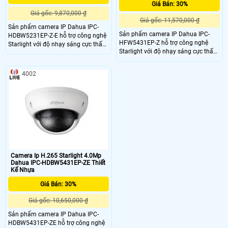
Giá Bán: 30%
Giá gốc: 9,870,000 ₫
Giá gốc: 11,570,000 ₫
Sản phẩm camera IP Dahua IPC-
Sản phẩm camera IP Dahua IPC-
HDBW5231EP-Z-E hỗ trợ công nghệ
HFW5431EP-Z hỗ trợ công nghệ
Starlight với độ nhạy sáng cực thấp,
Starlight với độ nhạy sáng cực thấp,
giúp quan sát ban đêm có màu
giúp quan sát ban đêm có màu
trong điều kiện ánh sáng thấp, cùng
trong điều kiện ánh sáng thấp, cùng
các tính năng thông minh: nhận
4002
các tính năng thông minh: nhận
dạng khuôn mặt, phát hiện xâm
dạng khuôn mặt, phát hiện xâm
nhập, thay đổi hiện trường, hàng rào
nhập, thay đổi hiện trường, hàng rào
ảo. . Hỗ trợ xem hình bằng nhiều
ảo. . Hỗ trợ xem hình bằng nhiều
công cụ: Web, phần mềm CMS
công cụ: Web, phần mềm CMS
(DSS/PSS) và DMSS
(DSS/PSS) và DMSS
Camera Ip H.265 Starlight 4.0Mp
Dahua IPC-HDBW5431EP-ZE Thiết
Kế Nhựa
Giá Bán: 30%
Giá gốc: 10,650,000 ₫
Sản phẩm camera IP Dahua IPC-
HDBW5431EP-ZE hỗ trợ công nghệ