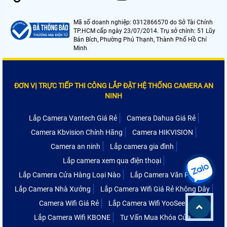
Mã số doanh nghiệp: 0312866570 do Sở Tài Chính
TP.HCM cấp ngày 23/07/2014. Trụ sở chính: 51 Lũy
Bán Bích, Phường Phú Thạnh, Thành Phố Hồ Chí
Minh
ĐƠN VỊ TRỰC TIẾP THI CÔNG LẮP ĐẶT HỆ THỐNG CAMERA AN
NINH
Lắp Camera Vantech Giá Rẻ
Camera Dahua Giá Rẻ
Camera Kbvision Chính Hãng
Camera HIKVISION
Camera an ninh
Lắp camera gia đình
Lắp camera xem qua điện thoại
Lắp Camera Cửa Hàng Loại Nào
Lắp Camera Văn Phòng
Lắp Camera Nhà Xưởng
Lắp Camera Wifi Giá Rẻ Không Dây
Camera Wifi Giá Rẻ
Lắp Camera Wifi YooSee
Lắp Camera Wifi KBONE
Tư Vấn Mua Khóa Cửa