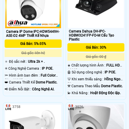
Camera Dahua DH-IPC-
Camera IP Dome IPC-HDW5449H-
HDBW3241FP-FD-M Cấu Tạo
ASE-D2 4MP Thiết Kế Nhựa
Plastic
Giá Bán: 5%-35%
Giá Bán: 30%
Giá gốc: liên hệ
Giá gốc: 00 ₫
🔅 Độ sắc nét :
Ultra 2k + .
☀️ Chất lượng hình Ảnh :
FULL HD
✳️ Công Nghệ Camera :
IP POE.
1080P .
🤖️ Sử dụng công nghệ :
IP POE.
🔦 Hình ảnh ban đêm :
Full Color
💡 Khi xem thiếu sáng :
Hồng Ngoại
50m ONVIF.
👑 Camera Thiết Kế
Dome Plastic.
50m .
⚒ Camera Theo Mẫu
Dome Plastic.
️📢 Điểm Nỗi Bật :
Công Nghệ AI.
️💫 Khả Năng :
Hoặt Động Độc lập.
3758
3026