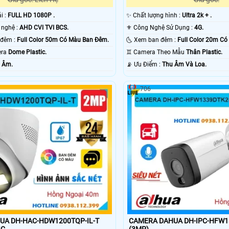
ải :
FULL HD 1080P .
✨ Chất lượng hình :
Ultra 2k + .
⚜️ Tích hợp công nghệ :
AHD CVI TVI BCS.
⚜️ Công Nghệ Sử Dụng :
4G.
🌚 Hình ảnh ban đêm :
Full Color 50m Có Màu Ban Ðêm.
🌜 Xem ban đêm :
Full Color 20m C
mera
Dome Plastic.
♊ Camera Theo Mẫu
Thân Plastic.
 Âm.
️📡 Ưu Điểm :
Thu Âm Và Loa.
706
UA DH-HAC-HDW1200TQP-IL-T
CAMERA DAHUA DH-IPC-HFW1
TIC
(3MP)