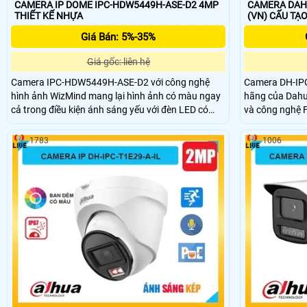
CAMERA IP DOME IPC-HDW5449H-ASE-D2 4MP
CAMERA DAHU
THIẾT KẾ NHỰA
(VN) CẤU 
Giá Bán: 5%-35%
Giá gốc: liên hệ
Camera IPC-HDW5449H-ASE-D2 với công nghệ
Camera DH-IP
hình ảnh WizMind mang lại hình ảnh có màu ngay
hãng của Dahua
cả trong điều kiện ánh sáng yếu với đèn LED có
và công nghệ F
tầm chiếu xa 50m và độ phân giải 4MP. Camera
thực ngay cả tron
còn hỗ trợ các tính năng giám sát như phát hiện
tích hợp micro
1783
1006
xâm nhập, di chuyển nhanh, tụ tập đông người,
kiệm băng thôn
phát hiện khuôn mặt và đếm người.
năng chống nư
đến 30m.