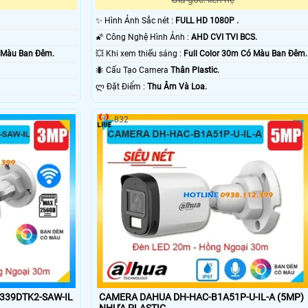
✨ Hình Ảnh Sắc nét :
FULL HD 1080P .
🌠 Công Nghệ Hình Ảnh :
AHD CVI TVI BCS.
ó Màu Ban Ðêm.
💥 Khi xem thiếu sáng :
Full Color 30m Có Màu Ban Ðêm.
🐜 Cấu Tạo Camera
Thân Plastic.
️ლ Đặt Điểm :
Thu Âm Và Loa.
832
339DTK2-SAW-IL
CAMERA DAHUA DH-HAC-B1A51P-U-IL-A (5MP)
NHỰA PLASTIC