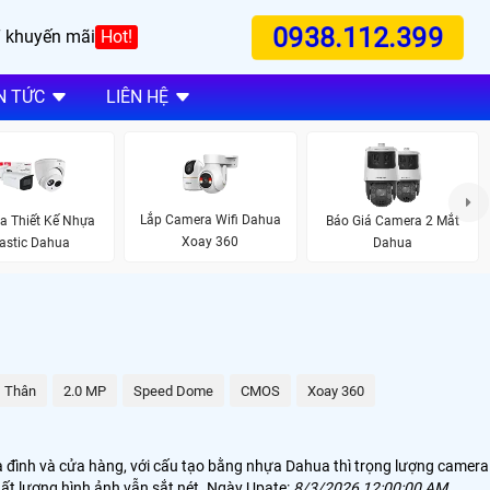
0938.112.399
 khuyến mãi
Hot!
N TỨC
LIÊN HỆ
Lắp Camera Wifi Dahua
a Thiết Kế Nhựa
Báo Giá Camera 2 Mắt
Xoay 360
astic Dahua
Dahua
Thân
2.0 MP
Speed Dome
CMOS
Xoay 360
ia đình và cửa hàng, với cấu tạo bằng nhựa Dahua thì trọng lượng camera
ất lượng hình ảnh vẫn sắt nét. Ngày Upate:
8/3/2026 12:00:00 AM