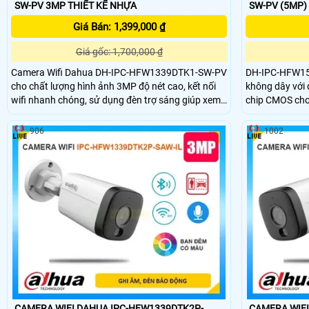
SW-PV 3MP THIẾT KẾ NHỰA
Giá Bán: 1,399,000 ₫
Giá gốc: 1,700,000 ₫
Camera Wifi Dahua DH-IPC-HFW1339DTK1-SW-PV
DH-IPC-HFW153
cho chất lượng hình ảnh 3MP độ nét cao, kết nối
không dây với 
wifi nhanh chóng, sử dụng đèn trợ sáng giúp xem
chip CMOS cho 
đêm có màu. Ngoài ra, camera còn mang đến các
xem ban đêm Fu
tính năng nổi trội như phát hiện người, phát hiện
30m. Camera t
906
1002
chuyển động SMD 3.0, hỗ trợ báo động đèn và còi
minh như phát 
hú và đàm thoại 2 chiều chất lượng âm thanh to rõ
mic và loa đàm 
đến 256GB đây 
an ninh.
CAMERA WIFI DAHUA IPC-HFW1339DTK2P-
CAMERA WIFI