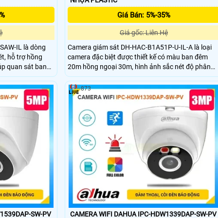
5%
Giá Bán: 5%-35%
ệ
Giá gốc: Liên Hệ
AW-IL là dòng
Camera giám sát DH-HAC-B1A51P-U-IL-A là loại
t, hỗ trợ hồng
camera đặc biệt được thiết kế có màu ban đêm
úp quan sát ban
20m hồng ngoại 30m, hình ảnh sắc nét độ phân
g phát hiện con
giải cao lên đến 5.0 megapixel, có khả năng chống
 thu âm và hỗ trợ
ngược sáng DWDR, hình ảnh rõ nét. Sử dụng cảm
873
ẩn chống nước
biến CMOS hoặc công nghệ AHD CVI TVI BCS,
 bền bỉ trong mọi
chuẩn IP67 phù hợp lắp đặt ngoài trời hiệu quả.
W1539DAP-SW-PV
CAMERA WIFI DAHUA IPC-HDW1339DAP-SW-PV