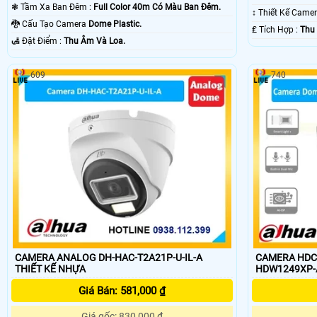
❃ Tầm Xa Ban Đêm :
Full Color 40m Có Màu Ban Ðêm.
↕️ Thiết Kế Came
🐉️ Cấu Tạo Camera
Dome Plastic.
️₤ Tích Hợp :
Thu
️🛃 Đặt Điểm :
Thu Âm Và Loa.
609
740
CAMERA ANALOG DH-HAC-T2A21P-U-IL-A
CAMERA HDC
THIẾT KẾ NHỰA
Giá Bán: 581,000 ₫
Giá gốc: 830,000 ₫