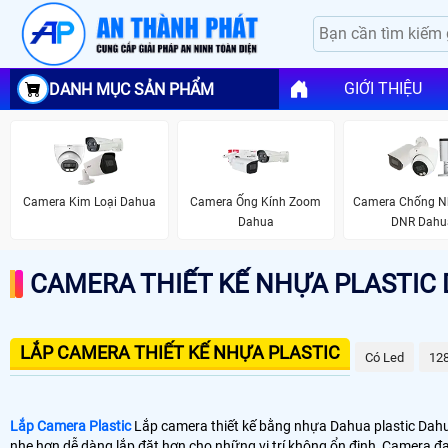
GIỚI THIỆU
DANH MỤC SẢN PHẨM
Camera Kim Loại Dahua
Camera Ống Kính Zoom
Camera Chống Nh
Dahua
DNR Dahu
CAMERA THIẾT KẾ NHỰA PLASTIC
LẮP CAMERA THIẾT KẾ NHỰA PLASTIC
Có Led
12
Lắp Camera Plastic
Lắp camera thiết kế bằng nhựa Dahua plastic Dahua
nhẹ hơn dễ dàng lắp đặt hơn cho những vị trí không ổn định, Camera đ