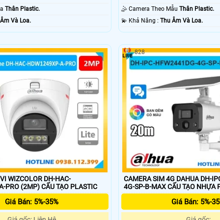
ra
Thân Plastic.
🤹 Camera Theo Mẫu
Thân Plastic.
 Âm Và Loa.
️💫 Khả Năng :
Thu Âm Và Loa.
828
VI WIZCOLOR DH-HAC-
CAMERA SIM 4G DAHUA DH-I
HDW1249XP-A-PRO (2MP) CẤU TẠO PLASTIC
4G-SP-B-MAX CẤU TẠO N
Giá Bán: 5%-35%
Giá Bán: 5%-3
Giá gốc: Liên Hệ
Giá gốc: