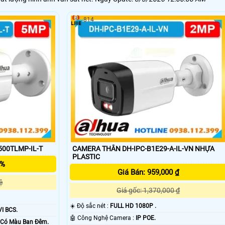
814
00TLMP-IL-T
CAMERA THÂN DH-IPC-B1E29-A-IL-VN NHỰA
PLASTIC
5%
Giá Bán: 959,000 ₫
ệ
Giá gốc: 1,370,000 ₫
☀️ Độ sắc nét :
FULL HD 1080P .
I BCS.
🤖️ Công Nghệ Camera :
IP POE.
m Có Màu Ban Ðêm.