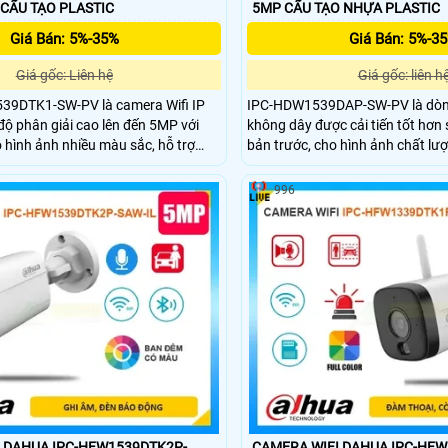
SW-PV (5MP) CẤU TẠO PLASTIC
5MP CẤU TẠO NHỰA PLASTIC
Giá Bán: 5%-35%
Giá Bán: 5%-3
Giá gốc: Liên hệ
Giá gốc: liên h
9DTK1-SW-PV là camera Wifi IP
IPC-HDW1539DAP-SW-PV là dòng
độ phân giải cao lên đến 5MP với
không dây được cải tiến tốt hơn 
hình ảnh nhiều màu sắc, hỗ trợ
bản trước, cho hình ảnh chất lư
ll Color trong khoảng cách lên đến
phân giải 5MP. Camera kết hợp v
ích hợp nhiều công nghệ thông
nổi bật như chiếu sáng kép thô
996
hiện người/phương tiện, tích hợp
30m, đàm thoại 2 chiều, phát hiệ
thoại 2 chiều, hỗ trợ ke thẻ nhớ lên
phương tiện và cảnh báo chủ độ
là lựa chọn lý tưởng cho hệ thống
 DAHUA IPC-HFW1539DTK2P-
CAMERA WIFI DAHUA IPC-HF