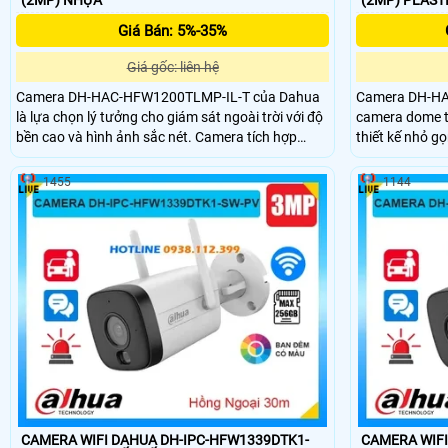
Giá Bán: 5%-35%
Giá gốc: liên hệ
Camera DH-HAC-HFW1200TLMP-IL-T của Dahua
Camera DH-HA
là lựa chọn lý tưởng cho giám sát ngoài trời với độ
camera dome t
bền cao và hình ảnh sắc nét. Camera tích hợp
thiết kế nhỏ g
micro và loa hỗ trợ đàm thoại hai chiều rõ ràng,
Camera tích h
thuận tiện cho việc quan sát và giao tiếp từ xa.
thoại hai chiề
1455
1144
Nhờ công nghệ ánh sáng kép kết hợp hồng ngoại
trang bị công 
và LED ấm tầm nhìn lên đến 40m cả ngày lẫn đêm,
quan sát ban đ
cùng khả năng chống nước IP67 và chống nhiễu
năng chống nh
3DNR vượt trội.
IP67 bền bỉ.
CAMERA WIFI DAHUA DH-IPC-HFW1339DTK1-
CAMERA WIFI