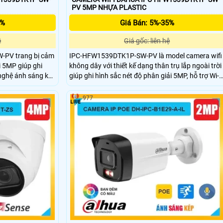
PV 5MP NHỰA PLASTIC
5%
Giá Bán: 5%-35%
ệ
Giá gốc: liên hệ
PV trang bị cảm
IPC-HFW1539DTK1P-SW-PV là model camera wifi
i 5MP giúp ghi
không dây với thiết kế dạng thân trụ lắp ngoài trời
 nghệ ánh sáng kép
giúp ghi hình sắc nét độ phân giải 5MP, hỗ trợ Wi-
ặc biệt mà
Fi6 (2.4GHZ) & Bluetooth kết nối nhanh hơn.
 phát hiện
Camera mang trong mình những tính năng hiện
977
ro và loa đàm
đại như đàm thoại 2 chiều, phát hiện con
inh hoạt
người/phương tiện, công nghệ ánh sáng kép
thông minh và báo động chủ động nháy đèn, còi
hú