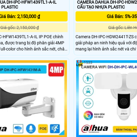
A DH-IPC-HFW1439TL1-A-IL
CAMERA DAHUA DH-IPC-HDW2
TẠO PLASTIC
CẤU TẠO NHỰA PLASTIC
Giá Bán: 2,150,000 ₫
Giá Bán: 5%-3
Giá gốc: 2,150,000 ₫
Giá gốc: Liên H
C-HFW1439TL1-A-IL IP POE chính
Camera DH-IPC-HDW2441T-ZS c
, được trang bị độ phân giải 4MP
giải pháp an ninh hiệu quả với đ
ull-color cho hình ảnh sắc nét, chân
mang lại hình ảnh sắc nét và chi 
g điều kiện thiếu sáng. Camera
40m tích hợp mic ghi âm phù hợ
 thu âm chuẩn nén H.265+ giúp tiết
trường khác nhau nhờ chuẩn IP6
1533
g và dung lượng lưu trữ với khả
ớc IP67 và tầm xa hồng ngoại lên