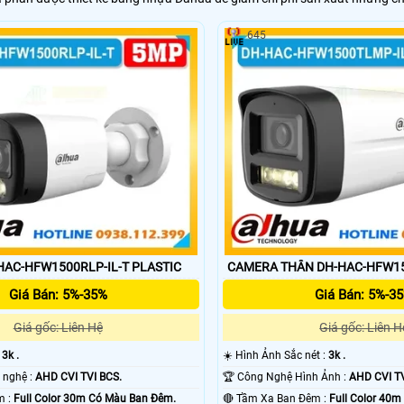
645
CAMERA DH-HAC-HFW1500RLP-IL-T PLASTIC
CAMERA THÂN DH-HAC-HFW15
Giá Bán: 5%-35%
Giá Bán: 5%-3
Giá gốc: Liên Hệ
Giá gốc: Liên H
:
3k .
☀️ Hình Ảnh Sắc nét :
3k .
👍 Tích hợp công nghệ :
AHD CVI TVI BCS.
🏆 Công Nghệ Hình Ảnh :
AHD CVI TV
🔅 Video Ban Đêm :
Full Color 30m Có Màu Ban Ðêm.
🔴 Tầm Xa Ban Đêm :
Full Color 40