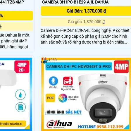
441T-ZS 4MP
CAMERA DH-IPC-B1E29-A-IL DAHUA
Giá Bán: 1,370,000 ₫
5%
Giá gốc: 1,370,000 ₫
ệ
Camera DH-IPC-B1E29-A-IL công nghệ IP có thiết
ủa Dahua là một
kế nhỏ gọn cứng cáp độ phân giải 2MP cho hình
ộ phân giải 4MP
ảnh sắc nét và rõ ràng được trang bị đèn chiếu
tiết, hồng ngoại
sáng thông minh và khả năng chống nước IP67 h
p cho nhiều môi
trợ POE phù hợp lắp đặt cả trong nhà và ngoài trờ
7 chịu nước tốt.
Camera hỗ trợ quan sát ban đêm hiệu quả với tầm
1080
xa hồng ngoại lên đến 30 mét.