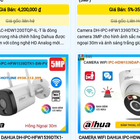
Giá Bán: 4,200,000 ₫
Giá Bán: 5%-3
Giá gốc: liên hệ
Giá gốc: Liên H
C-HDW1200TQP-IL-T là dòng
Camera DH-IPC-HFW1339DTK2-S
rong nhà chính hãng Dahua được
camera 3MP cho hình ảnh sắc né
ọn với công nghệ HD Analog mới.
ngoại 30m và ánh sáng trắng gi
ợp micro và loa cho khả năng đàm
đêm có màu. Camera có khả năn
u âm thanh to và trung thực được
người, phương tiện, tích hợp mic
846
nghệ ánh sáng kép hồng ngoại giúp
thẻ nhớ lên đến 256GB. Với chu
êm rõ ràng lên đến 40m, cùng tính
IP67, camera đảm bảo hoạt động
iễu 3DNR và chuẩn chống nước
điều kiện thời tiết.
 DAHUA DH-IPC-HFW1539DTK1-
CAMERA WIFI DAHUA IPC-HD