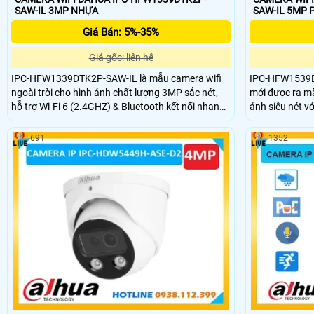
SAW-IL 3MP NHỰA
SA
Giá Bán: 5%-35%
Giá gốc: liên hệ
IPC-HFW1339DTK2P-SAW-IL là mẫu camera wifi
IPC-HFW1539DT
ngoài trời cho hình ảnh chất lượng 3MP sắc nét,
mới được ra mắ
hỗ trợ Wi-Fi 6 (2.4GHZ) & Bluetooth kết nối nhanh
ảnh siêu nét vớ
chóng. Camera trang bị các tính năng hiện đại như
kép thông min
công nghệ Al phát hiện con người, phương tiện,
Ngoài ra, came
691
1352
tích hợp micro ghi âm, công nghệ ánh sáng kép
người, phương 
báo động chủ động nháy đèn
ghi âm và thiế
bụi hiệu quả