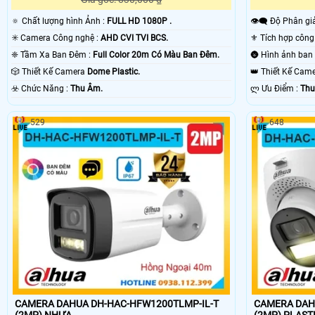
🔅 Chất lượng hình Ảnh :
FULL HD 1080P .
👁️‍🗨 Độ Phân gi
✳️ Camera Công nghệ :
AHD CVI TVI BCS.
❈ Tầm Xa Ban Đêm :
Full Color 20m Có Màu Ban Ðêm.
🎲 Thiết Kế Camera
Dome Plastic.
👑 Thiết Kế Ca
️☣️ Chức Năng :
Thu Âm.
️ლ Ưu Điểm :
Thu
529
648
CAMERA DAHUA DH-HAC-HFW1200TLMP-IL-T
CAMERA DAH
(2MP) NHỰA
(2MP) PLAS