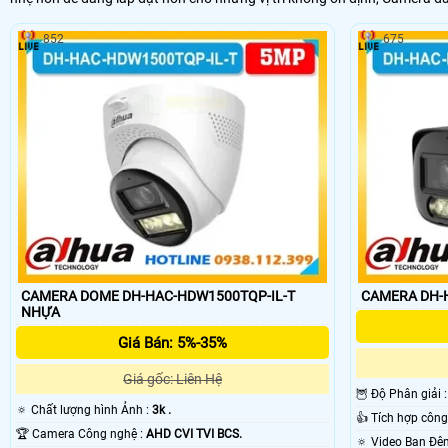
852
675
CAMERA DOME DH-HAC-HDW1500TQP-IL-T
NHỰA
Giá Bán: 5%-35%
Giá gốc: Liên Hệ
🦉 Độ Phân giải 
🔅 Chất lượng hình Ảnh :
3k .
🏆 Camera Công nghệ :
AHD CVI TVI BCS.