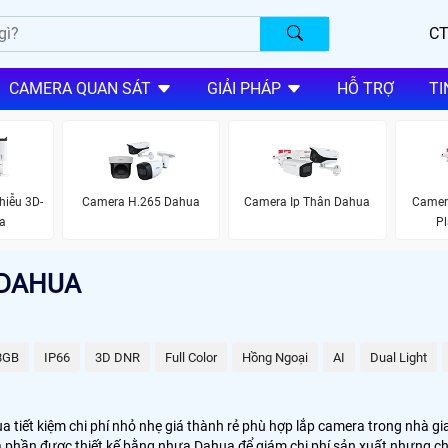
CT
CAMERA QUAN SÁT
GIẢI PHÁP
HỖ TRỢ
TI
iễu 3D-
Camera H.265 Dahua
Camera Ip Thân Dahua
Camer
a
Pl
 DAHUA
8GB
IP66
3D DNR
Full Color
Hồng Ngoại
AI
Dual Light
 tiết kiệm chi phí nhỏ nhẹ giá thành rẻ phù hợp lắp camera trong nhà g
a phần được thiết kế bằng nhựa Dahua để giám chi phí sản xuất nhưng ch