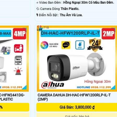
⭐ Video Ban Đêm :
Hồng Ngoại 30m Có Màu Ban Ðêm.
💦 Camera Dòng
Thân Plastic.
️🎙 Điểm Nỗi Bật :
Thu Âm Và Loa.
718
PC-HFW2441DG-
CAMERA DAHUA DH-HAC-HFW1200RLP-IL-T
HỰA PLASTIC
(2MP)
5%
Giá Bán: 3,800,000 ₫
Giá gốc: liên hệ