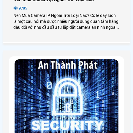
9785
Nên Mua Camera IP Ngoài Trời Loại Nào? Có lẽ đây luôn
là một câu hỏi mà được nhiều người dùng quan tâm hàng
đầu đối với nhu cầu đầu tư lắp đặt camera an ninh ngoài
trời. Tuy nhiên với thế giới camera quan sát thì không biết
có bao nhiêu loại, hãng sản xuất cũng như chức năng
trong nó, Để có thể đưa ra lựa chọn mua và lắp camera IP
ngoài trời loại tốt nhất thì hãy xem qua bài viết dưới đây
An Thành Phát sẽ giúp bạn!