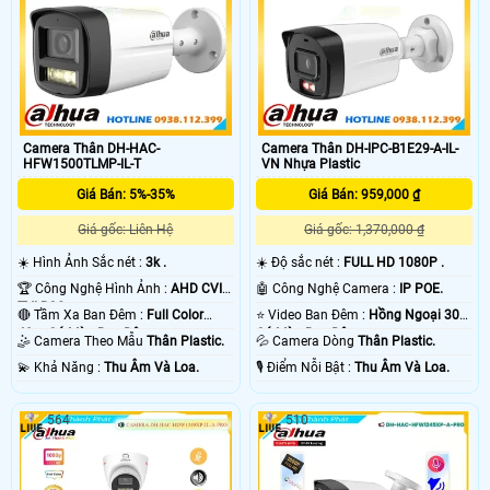
Camera Thân DH-HAC-
Camera Thân DH-IPC-B1E29-A-IL-
HFW1500TLMP-IL-T
VN Nhựa Plastic
Giá Bán: 5%-35%
Giá Bán: 959,000 ₫
Giá gốc: Liên Hệ
Giá gốc: 1,370,000 ₫
☀️ Hình Ảnh Sắc nét :
3k .
☀️ Độ sắc nét :
FULL HD 1080P .
🏆 Công Nghệ Hình Ảnh :
AHD CVI
🤖️ Công Nghệ Camera :
IP POE.
TVI BCS.
🔴 Tầm Xa Ban Đêm :
Full Color
⭐ Video Ban Đêm :
Hồng Ngoại 30m
40m Có Màu Ban Ðêm.
Có Màu Ban Ðêm.
🤹 Camera Theo Mẫu
Thân Plastic.
💦 Camera Dòng
Thân Plastic.
️💫 Khả Năng :
Thu Âm Và Loa.
️🎙 Điểm Nỗi Bật :
Thu Âm Và Loa.
564
510