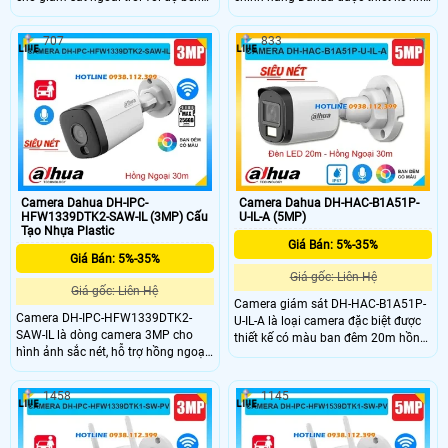
cao và hình ảnh sắc nét. Camera
gọn với công nghệ HD Analog mới.
tích hợp micro và loa hỗ trợ đàm
Camera tích hợp micro và loa cho
707
833
thoại hai chiều rõ ràng, thuận tiện
khả năng đàm thoại hai chiều âm
cho việc quan sát và giao tiếp từ xa.
thanh to và trung thực được trang bị
Nhờ công nghệ ánh sáng kép kết
công nghệ ánh sáng kép hồng
hợp hồng ngoại và LED ấm tầm
ngoại giúp quan sát ban đêm rõ
nhìn lên đến 40m cả ngày lẫn đêm,
ràng lên đến 40m, cùng tính năng
cùng khả năng chống nước IP67 và
chống nhiễu 3DNR và chuẩn chống
chống nhiễu 3DNR vượt trội.
nước IP67 bền bỉ.
Camera Dahua DH-IPC-
Camera Dahua DH-HAC-B1A51P-
HFW1339DTK2-SAW-IL (3MP) Cấu
U-IL-A (5MP)
Tạo Nhựa Plastic
Giá Bán: 5%-35%
Giá Bán: 5%-35%
Giá gốc: Liên Hệ
Giá gốc: Liên Hệ
Camera giám sát DH-HAC-B1A51P-
Camera DH-IPC-HFW1339DTK2-
U-IL-A là loại camera đặc biệt được
SAW-IL là dòng camera 3MP cho
thiết kế có màu ban đêm 20m hồng
hình ảnh sắc nét, hỗ trợ hồng ngoại
ngoại 30m, hình ảnh sắc nét độ
30m và ánh sáng trắng giúp quan
phân giải cao lên đến 5.0 megapixel,
sát ban đêm có màu. Camera có
có khả năng chống ngược sáng
1458
1145
khả năng phát hiện con người,
DWDR, hình ảnh rõ nét. Sử dụng
phương tiện, tích hợp mic thu âm và
cảm biến CMOS hoặc công nghệ
hỗ trợ thẻ nhớ lên đến 256GB. Với
AHD CVI TVI BCS, chuẩn IP67 phù