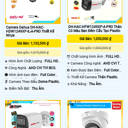
DH-HAC-HFW1249XP-A-PRO Thân
Camera Dahua DH-HAC-
Có Màu Ban Đêm Cấu Tạo Plastic
HDW1249XP-IL-A-PRO Thiết Kế
Nhựa
Giá Bán: 1,050,000 ₫
Giá Bán: 1,102,500 ₫
Giá gốc: 1,500,000 ₫
Giá gốc: 1,575,000 ₫
🦉 Chất lượng hình Ảnh :
FULL HD
☀️ Hình Ành Chất Lượng :
FULL HD
1080P .
✳️ Camera Công nghệ :
AHD CVI TVI
1080P .
⚒ Công Nghệ :
AHD CVI TVI BCS.
BCS.
❂ Xem Được Ban Đêm :
Full Color
🌚 Hình ảnh ban đêm :
Full Color
50m Có Màu Ban Ðêm.
💦 Thiết Kế Camera
Thân Plastic.
50m Có Màu Ban Ðêm.
🗜️ Camera Theo Mẫu
Dome Plastic.
️➲ Khả Năng :
Thu Âm.
️💫 Điểm Nỗi Bật :
Thu Âm.
596
610