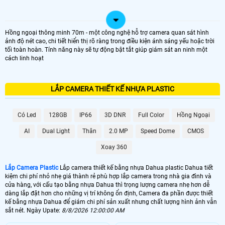
Hồng ngoại thông minh 70m - một công nghệ hỗ trợ camera quan sát hình
ảnh độ nét cao, chi tiết hiển thị rõ ràng trong điều kiện ánh sáng yếu hoặc trời
tối toàn hoàn. Tính năng này sẽ tự động bật tắt giúp giám sát an ninh một
cách linh hoạt
LẮP CAMERA THIẾT KẾ NHỰA PLASTIC
Có Led
128GB
IP66
3D DNR
Full Color
Hồng Ngoại
AI
Dual Light
Thân
2.0 MP
Speed Dome
CMOS
Xoay 360
Lắp Camera Plastic
Lắp camera thiết kế bằng nhựa Dahua plastic Dahua tiết
kiệm chi phí nhỏ nhẹ giá thành rẻ phù hợp lắp camera trong nhà gia đình và
cửa hàng, với cấu tạo bằng nhựa Dahua thì trọng lượng camera nhẹ hơn dễ
dàng lắp đặt hơn cho những vị trí không ổn định, Camera đa phần được thiết
kế bằng nhựa Dahua để giám chi phí sản xuất nhưng chất lượng hình ảnh vẫn
sắt nét. Ngày Upate:
8/8/2026 12:00:00 AM