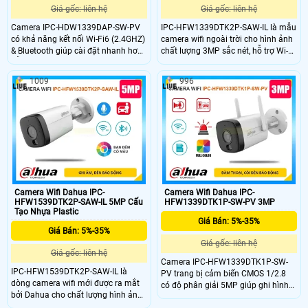
Giá gốc: liên hệ
Giá gốc: liên hệ
Camera IPC-HDW1339DAP-SW-PV
IPC-HFW1339DTK2P-SAW-IL là mẫu
có khả năng kết nối Wi-Fi6 (2.4GHZ)
camera wifi ngoài trời cho hình ảnh
& Bluetooth giúp cài đặt nhanh hơn,
chất lượng 3MP sắc nét, hỗ trợ Wi-Fi
hỗ trợ ghi hình ảnh sắc nét chất
6 (2.4GHZ) & Bluetooth kết nối
lượng 2K (3.0 Megapixel). Tích hợp
nhanh chóng. Camera trang bị các
1009
996
các chức năng bảo vệ an ninh toàn
tính năng hiện đại như công nghệ Al
diện như đèn ánh sáng kép thông
phát hiện con người, phương tiện,
minh tầm xa 30m, phát hiện phân
tích hợp micro ghi âm, công nghệ
biệt con người, phương tiện, hỗ trợ
ánh sáng kép báo động chủ động
đàm thoại 2 chiều và tích hợp đèn
nháy đèn
còi báo động
Camera Wifi Dahua IPC-
Camera Wifi Dahua IPC-
HFW1539DTK2P-SAW-IL 5MP Cấu
HFW1339DTK1P-SW-PV 3MP
Tạo Nhựa Plastic
Giá Bán: 5%-35%
Giá Bán: 5%-35%
Giá gốc: liên hệ
Giá gốc: liên hệ
Camera IPC-HFW1339DTK1P-SW-
IPC-HFW1539DTK2P-SAW-IL là
PV trang bị cảm biến CMOS 1/2.8
dòng camera wifi mới được ra mắt
có độ phân giải 5MP giúp ghi hình
bởi Dahua cho chất lượng hình ảnh
ảnh sắc nét, sử dụng công nghệ ánh
siêu nét với độ phân giải 5MP, kết