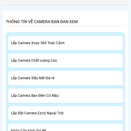
tìm đơn vị nào trong vô vàn đơn vị có mặt chuyên phân
phối lắp đặt thiết bị thông minh hiện nay
THÔNG TIN VỀ CAMERA BẠN ĐAN XEM
Lắp Camera Xoay 360 Toàn Cảnh
Lắp Camera Chất Lượng Cao
Lắp Camera Siêu Nét Giá rẻ
Lắp Camera Ban Đêm Có Màu
Lắp Đặt Camera Ezviz Ngoài Trời
Khóa Cửa Kính Giá Rẻ