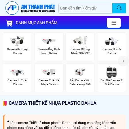
DANH MỤC SẢN PHẨM
Camera Kim Loại
Camera Ống Kính
Camera Chống
Camera H.265
Dahua
Zoom Dahua
Nhiễu 3D-DNR
Dahua
Dahua
Camera Ip Thân
Camera Thiết Kế
Lắp Camera Wifi
Báo Giá Camera 2
Dahua
Nhựa Plastic
Dahua Xoay 360
Mắt Dahua
Dahua
CAMERA THIẾT KẾ NHỰA PLASTIC DAHUA
Lắp camera Thiết kế nhựa plastic Dahua sử dụng cho công trình văn
phòng cửa hàng với ưu điểm bằng nhựa nên rất nhẹ và mỹ thuật cao,