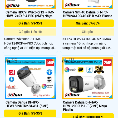
Camera HDCVI Wizcolor DH-HAC-
Camera Sim 4G Dahua DH-IPC-
HDW1249XP-A-PRO (2MP) Nhựa
HFW2441DG-4G-SP-B-MAX Plastic
Giá Bán: 5%-35%
Giá Bán: 5%-35%
Giá gốc: Liên Hệ
Giá gốc:
Camera Wizcolor DH-HAC-
DH-IPC-HFW2441DG-4G-SP-B-MAX
HDW1249XP-A-PRO được tích hợp
là camera 4G tích hợp pin năng
công nghệ AI-ISP hiện đại mang lại
lượng mặt trời có độ phân giải 4MP,
hình ảnh sắc nét vượt trội cả ngày
hỗ trợ đàm thoại 2 chiều và hồng
lẫn đêm. Góc nhìn rộng 101° và đèn
ngoại ban đêm lên đến 30m.
712
719
LED hỗ trợ quan sát ban đêm có
Camera cho hình ảnh có màu ban
màu lên đến 50m, chống nước IP67
đêm trong phạm vi 20m, hỗ trợ khe
giúp hoạt động ổn định trong điều
thẻ nhớ lên đến 512GB, phân biệt
kiện thời tiết khắc nghiệt từ -40°C
được người và xe. Với tính năng
đến +60°C.
cảnh báo chủ động bằng đèn chớp
và còi hú, camera lý tưởng lắp đặt
tại những khu vực không có điện.
Camera Dahua DH-IPC-
Camera Dahua DH-HAC-
HFW1539DTK2-SAW-IL (5MP)
HFW1200RLP-IL-T (2MP) Nhựa
Plastic
Giá Bán: 5%-35%
Giá Bán: 3,800,000 ₫