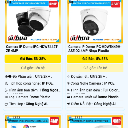
971
694
Camera IP Dome IPC-HDW5442T-
Camera IP Dome IPC-HDW5449H-
ZE 4MP
ASE-D2 4MP Nhựa Plastic
Giá Bán: 5%-35%
Giá Bán: 5%-35%
Giá gốc: liên hệ
Giá gốc: liên hệ
👁️‍🗨 Độ Phân giải :
Ultra 2k + .
🔅 Độ sắc nét :
Ultra 2k + .
🕉️ Tích hợp công nghệ :
IP POE.
✳️ Công Nghệ Camera :
IP POE.
🌛 Hình ảnh ban đêm :
Hồng Ngoại
🔦 Hình ảnh ban đêm :
Full Color
40m ONVIF.
50m ONVIF.
💢 Loại Camera
Dome Plastic.
👑 Camera Thiết Kế
Dome Plastic.
️ლ Tích Hợp :
Công Nghệ AI.
️📢 Điểm Nỗi Bật :
Công Nghệ AI.
1353
1315