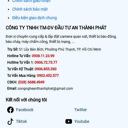
Chính sách giao nhận
Chính sách bảo mật
Điều kiện giao dịch chung
CÔNG TY TNHH TM-DV ĐẦU TƯ AN THÀNH PHÁT
Đơn vị chuyên cung cấp & lắp đặt camera quan sát, thiết bị báo động,
báo cháy, máy chấm công, thiết bị mạng, ...
Trụ Sở:
51 Lũy Bán Bích, Phường Phú Thạnh, TP. Hồ Chí Minh
0938.11.23.99
Hotline Tư Vấn:
0906.72.73.77
Hotline Tư Vấn 1:
0906.855.330
Tư Vấn Kỹ Thuật:
0902.452.577
Tư Vấn Mua Hàng:
(028) 6688.4949
CSKH:
Email:
congngheanthanhphat@gmail.com
Kết nối với chúng tôi
Facebook
Twitter
Tiktok
Youtube