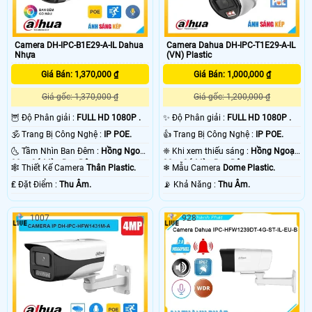
Camera DH-IPC-B1E29-A-IL Dahua
Camera Dahua DH-IPC-T1E29-A-IL
Nhựa
(VN) Plastic
Giá Bán: 1,370,000 ₫
Giá Bán: 1,000,000 ₫
Giá gốc: 1,370,000 ₫
Giá gốc: 1,200,000 ₫
🦉 Độ Phân giải :
FULL HD 1080P .
✨ Độ Phân giải :
FULL HD 1080P .
🕉️ Trang Bị Công Nghệ :
IP POE.
👍 Trang Bị Công Nghệ :
IP POE.
🌜 Tầm Nhìn Ban Đêm :
Hồng Ngoại
❈ Khi xem thiếu sáng :
Hồng Ngoại
30m Có Màu Ban Ðêm.
30m Có Màu Ban Ðêm.
🕸️ Thiết Kế Camera
Thân Plastic.
❄ Mẫu Camera
Dome Plastic.
️₤ Đặt Điểm :
Thu Âm.
️📡 Khả Năng :
Thu Âm.
1007
928