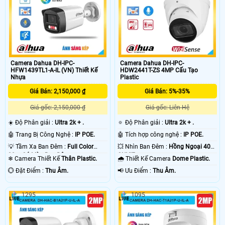
Camera Dahua DH-IPC-
Camera Dahua DH-IPC-
HFW1439TL1-A-IL (VN) Thiết Kế
HDW2441T-ZS 4MP Cấu Tạo
Nhựa
Plastic
Giá Bán: 2,150,000 ₫
Giá Bán: 5%-35%
Giá gốc: 2,150,000 ₫
Giá gốc: Liên Hệ
☀️ Độ Phân giải :
Ultra 2k + .
🔅 Độ Phân giải :
Ultra 2k + .
🤖️ Trang Bị Công Nghệ :
IP POE.
🤖️ Tích hợp công nghệ :
IP POE.
💡 Tầm Xa Ban Đêm :
Full Color
💥 Nhìn Ban Đêm :
Hồng Ngoại 40m
30m Có Màu Ban Ðêm.
ONVIF.
❄ Camera Thiết Kế
Thân Plastic.
🌧️ Thiết Kế Camera
Dome Plastic.
️💮 Đặt Điểm :
Thu Âm.
️📢 Ưu Điểm :
Thu Âm.
1295
1095