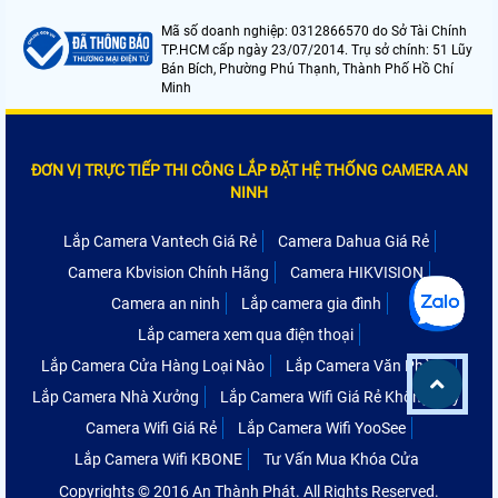
Mã số doanh nghiệp: 0312866570 do Sở Tài Chính
TP.HCM cấp ngày 23/07/2014. Trụ sở chính: 51 Lũy
Bán Bích, Phường Phú Thạnh, Thành Phố Hồ Chí
Minh
ĐƠN VỊ TRỰC TIẾP THI CÔNG LẮP ĐẶT HỆ THỐNG CAMERA AN
NINH
Lắp Camera Vantech Giá Rẻ
Camera Dahua Giá Rẻ
Camera Kbvision Chính Hãng
Camera HIKVISION
Camera an ninh
Lắp camera gia đình
Lắp camera xem qua điện thoại
Lắp Camera Cửa Hàng Loại Nào
Lắp Camera Văn Phòng
Lắp Camera Nhà Xưởng
Lắp Camera Wifi Giá Rẻ Không Dây
Camera Wifi Giá Rẻ
Lắp Camera Wifi YooSee
Lắp Camera Wifi KBONE
Tư Vấn Mua Khóa Cửa
Copyrights © 2016 An Thành Phát. All Rights Reserved.