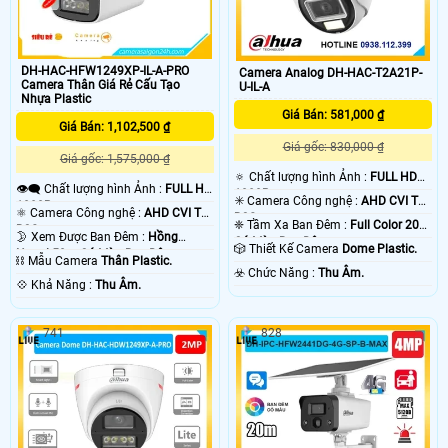
DH-HAC-HFW1249XP-IL-A-PRO
Camera Analog DH-HAC-T2A21P-
Camera Thân Giá Rẻ Cấu Tạo
U-IL-A
Nhựa Plastic
Giá Bán: 581,000 ₫
Giá Bán: 1,102,500 ₫
Giá gốc: 830,000 ₫
Giá gốc: 1,575,000 ₫
🔅 Chất lượng hình Ảnh :
FULL HD
👁️‍🗨 Chất lượng hình Ảnh :
FULL HD
1080P .
✳️ Camera Công nghệ :
AHD CVI TVI
1080P .
⚛️ Camera Công nghệ :
AHD CVI TVI
BCS.
❈ Tầm Xa Ban Đêm :
Full Color 20m
BCS.
🌛 Xem Được Ban Đêm :
Hồng
Có Màu Ban Ðêm.
🎲 Thiết Kế Camera
Dome Plastic.
Ngoại 50m Có Màu Ban Ðêm.
⛓ Mẫu Camera
Thân Plastic.
️☣️ Chức Năng :
Thu Âm.
️💠 Khả Năng :
Thu Âm.
741
828