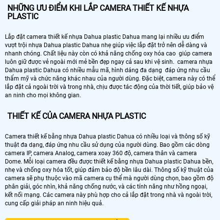
NHỮNG ƯU ĐIỂM KHI LẮP CAMERA THIẾT KẾ NHỰA
PLASTIC
Lắp đặt camera thiết kế nhựa Dahua plastic Dahua mang lại nhiều ưu điểm
vượt trội nhựa Dahua plastic Dahua nhẹ giúp việc lắp đặt trở nên dễ dàng và
nhanh chóng. Chất liệu này còn có khả năng chống oxy hóa cao giúp camera
luôn giữ được vẻ ngoài mới mẻ bền đẹp ngay cả sau khi vệ sinh. camera nhựa
Dahua plastic Dahua có nhiều mẫu mã, hình dáng đa dạng đáp ứng nhu cầu
thẩm mỹ và chức năng khác nhau của người dùng. Đặc biệt, camera này có thể
lắp đặt cả ngoài trời và trong nhà, chịu được tác động của thời tiết, giúp bảo vệ
an ninh cho mọi không gian.
THIẾT KẾ CỦA CAMERA NHỰA PLASTIC
Camera thiết kế bằng nhựa Dahua plastic Dahua có nhiều loại và thông số kỹ
thuật đa dạng, đáp ứng nhu cầu sử dụng của người dùng. Bao gồm các dòng
camera IP, camera Analog, camera xoay 360 độ, camera thân và camera
Dome. Mỗi loại camera đều được thiết kế bằng nhựa Dahua plastic Dahua bền,
nhẹ và chống oxy hóa tốt, giúp đảm bảo độ bền lâu dài. Thông số kỹ thuật của
camera sẽ phụ thuộc vào mã camera cụ thể mà người dùng chọn, bao gồm độ
phân giải, góc nhìn, khả năng chống nước, và các tính năng như hồng ngoại,
kết nối mạng. Các camera này phù hợp cho cả lắp đặt trong nhà và ngoài trời,
cung cấp giải pháp an ninh hiệu quả.