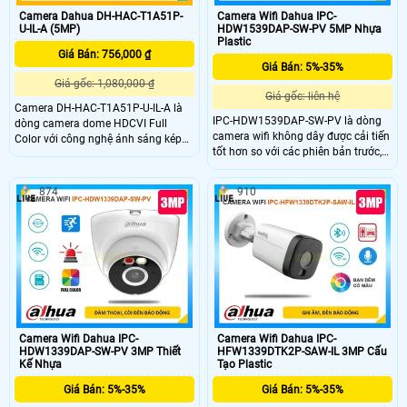
Camera Dahua DH-HAC-T1A51P-
Camera Wifi Dahua IPC-
U-IL-A (5MP)
HDW1539DAP-SW-PV 5MP Nhựa
Plastic
Giá Bán: 756,000 ₫
Giá Bán: 5%-35%
Giá gốc: 1,080,000 ₫
Giá gốc: liên hệ
Camera DH-HAC-T1A51P-U-IL-A là
IPC-HDW1539DAP-SW-PV là dòng
dòng camera dome HDCVI Full
camera wifi không dây được cải tiến
Color với công nghệ ánh sáng kép
tốt hơn so với các phiên bản trước,
thông minh, độ phân giải 5.0MP cho
cho hình ảnh chất lượng sắc nét độ
hình ảnh sắc nét cả ngày lẫn đêm.
phân giải 5MP. Camera kết hợp với
Camera có tầm xa đèn LED ánh
874
910
các tính năng nổi bật như chiếu
sáng ấm 20m cho hình ảnh ban
sáng kép thông minh tầm xa 30m,
đêm có màu, hồng ngoại 25m, giúp
đàm thoại 2 chiều, phát hiện con
quan sát rõ ràng trong môi trường
người, phương tiện và cảnh báo chủ
thiếu sáng. Ngoài ra, camera còn
động còi đèn
được tích hợp micro ghi âm, nâng
cao hiệu quả giám sát an ninh.
Camera Wifi Dahua IPC-
Camera Wifi Dahua IPC-
HDW1339DAP-SW-PV 3MP Thiết
HFW1339DTK2P-SAW-IL 3MP Cấu
Kế Nhựa
Tạo Plastic
Giá Bán: 5%-35%
Giá Bán: 5%-35%