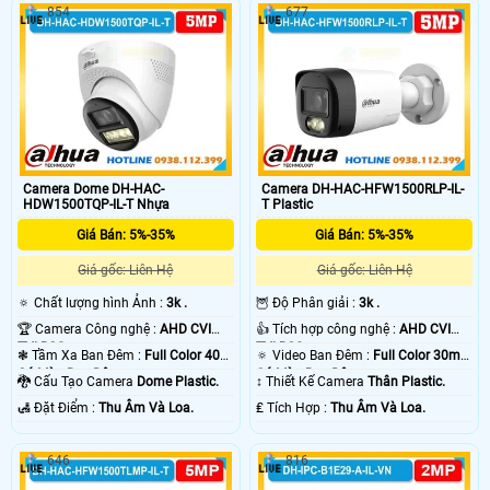
854
677
Camera Dome DH-HAC-
Camera DH-HAC-HFW1500RLP-IL-
HDW1500TQP-IL-T Nhựa
T Plastic
Giá Bán: 5%-35%
Giá Bán: 5%-35%
Giá gốc: Liên Hệ
Giá gốc: Liên Hệ
🔅 Chất lượng hình Ảnh :
3k .
🦉 Độ Phân giải :
3k .
🏆 Camera Công nghệ :
AHD CVI
👍 Tích hợp công nghệ :
AHD CVI
TVI BCS.
TVI BCS.
❃ Tầm Xa Ban Đêm :
Full Color 40m
🔅 Video Ban Đêm :
Full Color 30m
Có Màu Ban Ðêm.
Có Màu Ban Ðêm.
🐉️ Cấu Tạo Camera
Dome Plastic.
↕️ Thiết Kế Camera
Thân Plastic.
️🛃 Đặt Điểm :
Thu Âm Và Loa.
️₤ Tích Hợp :
Thu Âm Và Loa.
646
816