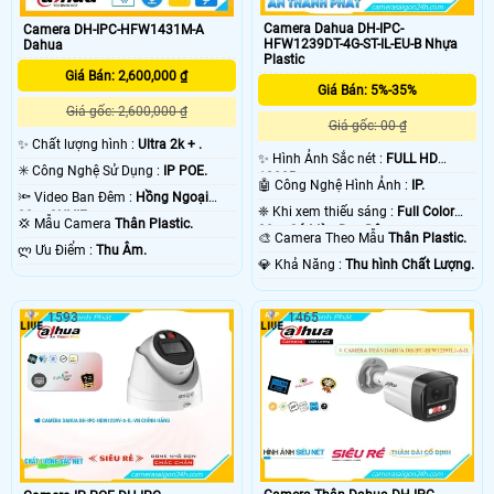
Camera Dahua DH-IPC-
Camera DH-IPC-HFW1431M-A
HFW1239DT-4G-ST-IL-EU-B Nhựa
Dahua
Plastic
Giá Bán: 2,600,000 ₫
Giá Bán: 5%-35%
Giá gốc: 2,600,000 ₫
Giá gốc: 00 ₫
✨ Chất lượng hình :
Ultra 2k + .
✨ Hình Ảnh Sắc nét :
FULL HD
✳️ Công Nghệ Sử Dụng :
IP POE.
1080P .
🤖️ Công Nghệ Hình Ảnh :
IP.
🔦 Video Ban Đêm :
Hồng Ngoại
❈ Khi xem thiếu sáng :
Full Color
80m ONVIF.
💢 Mẫu Camera
Thân Plastic.
30m Có Màu Ban Ðêm.
🎨 Camera Theo Mẫu
Thân Plastic.
️ლ Ưu Điểm :
Thu Âm.
️💎 Khả Năng :
Thu hình Chất Lượng.
1593
1465