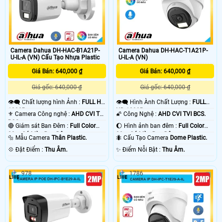
Camera Dahua DH-HAC-B1A21P-
Camera Dahua DH-HAC-T1A21P-
U-IL-A (VN) Cấu Tạo Nhựa Plastic
U-IL-A (VN)
Giá Bán: 640,000 ₫
Giá Bán: 640,000 ₫
Giá gốc: 640,000 ₫
Giá gốc: 640,000 ₫
👁️‍🗨 Chất lượng hình Ảnh :
FULL HD
👁️‍🗨 Hình Ành Chất Lượng :
FULL
1080P .
HD 1080P .
⚜️ Camera Công nghệ :
AHD CVI TVI
🌠 Công Nghệ :
AHD CVI TVI BCS.
BCS.
🔴 Giám sát Ban Đêm :
Full Color
🌔 Hình ảnh ban đêm :
Full Color
20m Có Màu Ban Ðêm.
20m Có Màu Ban Ðêm.
🔩 Mẫu Camera
Thân Plastic.
🐜 Cấu Tạo Camera
Dome Plastic.
️💠 Đặt Điểm :
Thu Âm.
️✨ Điểm Nỗi Bật :
Thu Âm.
978
1786