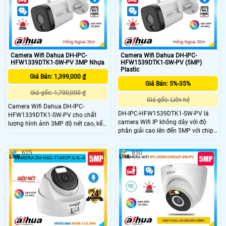
chuẩn chống nước IP67, camera
hợp lắp đặt ngoài trời hiệu quả.
đảm bảo hoạt động bền bỉ trong
mọi điều kiện thời tiết.
Camera Wifi Dahua DH-IPC-
Camera Wifi Dahua DH-IPC-
HFW1339DTK1-SW-PV 3MP Nhựa
HFW1539DTK1-SW-PV (5MP)
Plastic
Giá Bán: 1,399,000 ₫
Giá Bán: 5%-35%
Giá gốc: 1,700,000 ₫
Giá gốc: Liên hệ
Camera Wifi Dahua DH-IPC-
DH-IPC-HFW1539DTK1-SW-PV là
HFW1339DTK1-SW-PV cho chất
camera Wifi IP không dây với độ
lượng hình ảnh 3MP độ nét cao, kết
phân giải cao lên đến 5MP với chip
nối wifi nhanh chóng, sử dụng đèn
CMOS cho hình ảnh nhiều màu sắc,
trợ sáng giúp xem đêm có màu.
hỗ trợ xem ban đêm Full Color trong
Ngoài ra, camera còn mang đến các
625
850
khoảng cách lên đến 30m. Camera
tính năng nổi trội như phát hiện
tích hợp nhiều công nghệ thông
người, phát hiện chuyển động SMD
minh như phát hiện người/phương
3.0, hỗ trợ báo động đèn và còi hú
tiện, tích hợp mic và loa đàm thoại 2
và đàm thoại 2 chiều chất lượng âm
chiều, hỗ trợ ke thẻ nhớ lên đến
thanh to rõ
256GB đây là lựa chọn lý tưởng cho
hệ thống an ninh.