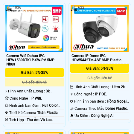
sáng kép xem đêm có màu rõ ràng.
hợp với đèn kép thông minh cho
Điểm đặc biệt mà camera mang lại
1036
622
hình ảnh ban đêm có màu. Ngoài
đó là tính năng phát hiện
ra, camera còn hỗ trợ chức năng
người/phương tiện, tích hợp micro
phát hiện người, phương tiện độ
và loa đàm thoại 2 chiều, còi đèn
chính xác cao, tích hợp mic ghi âm
báo động linh hoạt
và thiết kế chuẩn bảo vệ IP 67
chống nước bụi hiệu quả
Camera Wifi Dahua IPC-
Camera IP Dome IPC-
HFW1539DTK1P-SW-PV 5MP
HDW5442TM-ASE 8MP Plastic
Nhựa
Giá Bán: 5%-35%
Giá Bán: 5%-35%
Giá gốc: liên hệ
Giá gốc: liên hệ
🦉 Hình Ành Chất Lượng :
Ultra 2k +
️⚡ Hình Ành Chất Lượng :
3k .
.
✳️ Công Nghệ :
IP POE.
🏆 Công Nghệ :
IP Wifi.
❂ Hình ảnh ban đêm :
Hồng Ngoại
💥 Hình ảnh ban đêm :
Full Color
50m ONVIF.
🤹 Camera Theo Mẫu
Dome Plastic.
30m Có Màu Ban Ðêm.
💎 Thiết Kế Camera
Thân Plastic.
️🔔 Ưu Điểm :
Công Nghệ AI.
️⌘ Tích Hợp :
Thu Âm Và Loa.