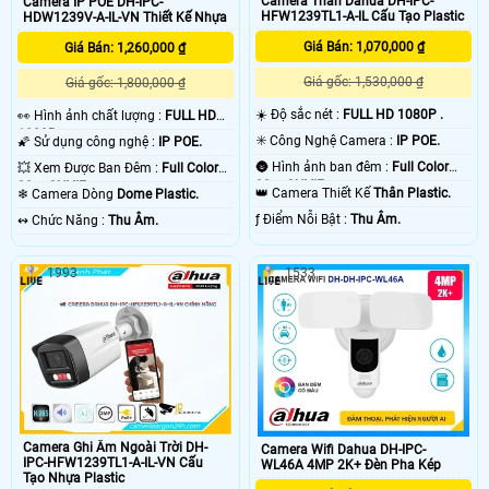
Camera Thân Dahua DH-IPC-
Camera IP POE DH-IPC-
HFW1239TL1-A-IL Cấu Tạo Plastic
HDW1239V-A-IL-VN Thiết Kế Nhựa
Giá Bán: 1,070,000 ₫
Giá Bán: 1,260,000 ₫
Giá gốc: 1,530,000 ₫
Giá gốc: 1,800,000 ₫
☀️ Độ sắc nét :
FULL HD 1080P .
️👀 Hình ảnh chất lượng :
FULL HD
1080P .
✳️ Công Nghệ Camera :
IP POE.
🌠 Sử dụng công nghệ :
IP POE.
🌚 Hình ảnh ban đêm :
Full Color
💥 Xem Được Ban Đêm :
Full Color
30m ONVIF.
30m ONVIF.
👑 Camera Thiết Kế
Thân Plastic.
❄ Camera Dòng
Dome Plastic.
️ƒ Điểm Nỗi Bật :
Thu Âm.
️↭ Chức Năng :
Thu Âm.
1993
1533
Camera Ghi Âm Ngoài Trời DH-
Camera Wifi Dahua DH-IPC-
IPC-HFW1239TL1-A-IL-VN Cấu
WL46A 4MP 2K+ Đèn Pha Kép
Tạo Nhựa Plastic