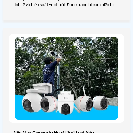
tinh tế và hiệu suất vượt trội. Được trang bị cảm biến hình
ảnh 1/2. 7 inch CMOS, camera này mang lại hình ảnh sắc
nét với độ phân giải 2MP, cùng khả năng quay video Full
HD 1080p
Nên Mua Camera Ip Ngoài Trời Loại Nào