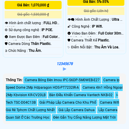
Giá Bán: 5%-35%
Giá Bán: 1,070,000 ₫
Giá gốc: Liên hệ
Giá gốc: 1,530,000 ₫
👁️‍🗨 Hình Ành Chất Lượng :
Ultra 2k
👁 Hình ảnh chất lượng :
FULL HD
+ .
🌠 Công Nghệ :
IP Wifi.
1080P .
⚙ Sử dụng công nghệ :
IP POE.
🌚 Video Ban Đêm :
Full Color 30m
🌚 Xem Được Ban Đêm :
Full Color
Có Màu Ban Ðêm.
🛡 Camera Thiết Kế
Plastic.
30m Công Nghệ Chuyên Dụng.
🛡 Camera Dòng
Thân Plastic.
️✨ Điểm Nỗi Bật :
Thu Âm Và Loa.
️➲ Chức Năng :
Thu Âm.
1
2
3
4
5
6
7
8
⫸
Thông Tin:
Camera Bóng Đèn Imou IPC-S6DP-5M0WEB-E27
Camera Ip
Speed Dome 2Mp Hdparagon HDS-PT7232IR-A
Camera 4In1 Hồng Ngoại
2Mp Kbvision KR-CV20LB
Bàn Điều Khiển Camera Vantech NKB-02
I-
Tech TSC-D04C13B
Giải Pháp Lắp Camera Cho Khu Phố
Camera Wifi
Giá Rẻ Tphcm Chất Lượng Nhất
Giá Lắp Camera Dahua
Lắp Camera
Quan Sát Ở Các Trường Học
Đèn Gắn Trụ Cổng Năng Lượng Mặt Trời