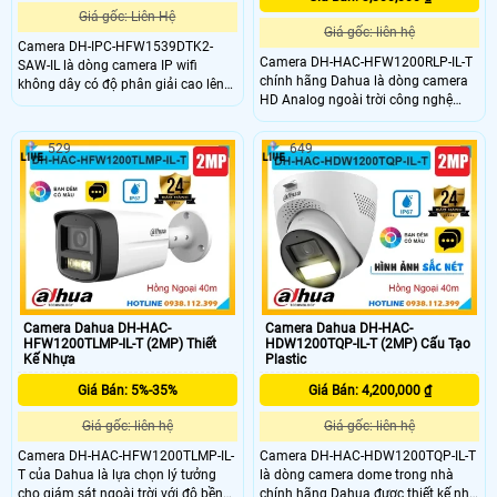
Giá gốc: Liên Hệ
Giá gốc: liên hệ
Camera DH-IPC-HFW1539DTK2-
Camera DH-HAC-HFW1200RLP-IL-T
SAW-IL là dòng camera IP wifi
chính hãng Dahua là dòng camera
không dây có độ phân giải cao lên
HD Analog ngoài trời công nghệ
đến 5 Megapixel, cho hình ảnh sắc
mới với khả năng ghi hình sắc nét.
nét. Camera hỗ trợ hồng ngoại 30m
Camera tích hợp micro và loa cho
kèm ánh sáng trắng, giúp ghi hình
529
649
âm thanh to rõ đàm thoại 2 chiều
có màu vào ban đêm. Ngoài ra,
tiện lợi với công nghệ ánh sáng kép
camera còn tích hợp mic, khả năng
(hồng ngoại + LED ấm) tầm nhìn lên
phát hiện người và phương tiện, khe
đến 30m cùng chuẩn chống nước
thẻ nhớ hỗ trợ đến 256GB, chuẩn
IP67 và chống nhiễu 3DNR, camera
chống nước IP67, phù hợp lắp đặt
hoạt động bền bỉ trong mọi điều
ngoài trời giá rẻ.
kiện thời tiết.
Camera Dahua DH-HAC-
Camera Dahua DH-HAC-
HFW1200TLMP-IL-T (2MP) Thiết
HDW1200TQP-IL-T (2MP) Cấu Tạo
Kế Nhựa
Plastic
Giá Bán: 5%-35%
Giá Bán: 4,200,000 ₫
Giá gốc: liên hệ
Giá gốc: liên hệ
Camera DH-HAC-HFW1200TLMP-IL-
Camera DH-HAC-HDW1200TQP-IL-T
T của Dahua là lựa chọn lý tưởng
là dòng camera dome trong nhà
cho giám sát ngoài trời với độ bền
chính hãng Dahua được thiết kế nhỏ