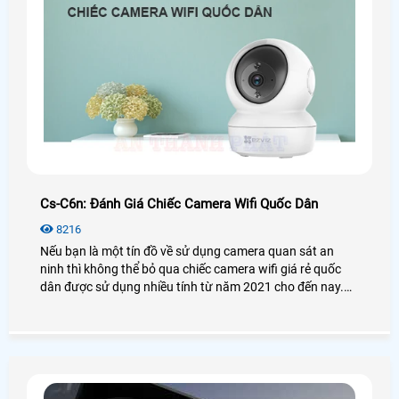
Cs-C6n: Đánh Giá Chiếc Camera Wifi Quốc Dân
8216
Nếu bạn là một tín đồ về sử dụng camera quan sát an
ninh thì không thể bỏ qua chiếc camera wifi giá rẻ quốc
dân được sử dụng nhiều tính từ năm 2021 cho đến nay.
Vậy camera Ezviz CS-C6N có thật sự tốt và hiệu quả như
lời đồn? Để biết thêm chi tiết mời bạn xem qua bài viết
đánh giá camera CS-C6N dưới đây nhé!