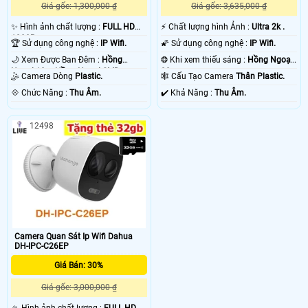
Giá gốc: 1,300,000 ₫
Giá gốc: 3,635,000 ₫
✨ Hình ảnh chất lượng :
FULL HD
️⚡ Chất lượng hình Ảnh :
Ultra 2k .
1080P .
🏆 Sử dụng công nghệ :
IP Wifi.
🌠 Sử dụng công nghệ :
IP Wifi.
🌙 Xem Được Ban Đêm :
Hồng
❂ Khi xem thiếu sáng :
Hồng Ngoại
Ngoại 10m Hồng Ngoại SMD.
30m .
🤹 Camera Dòng
Plastic.
🕸️ Cấu Tạo Camera
Thân Plastic.
️💠 Chức Năng :
Thu Âm.
️✔️ Khả Năng :
Thu Âm.
12498
Camera Quan Sát Ip Wifi Dahua
DH-IPC-C26EP
Giá Bán: 30%
Giá gốc: 3,000,000 ₫