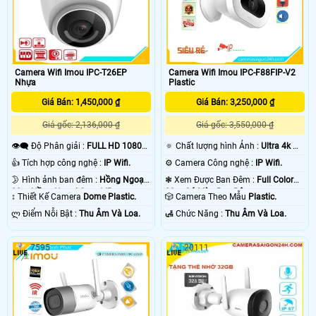
Camera Wifi Imou IPC-T26EP
Camera Wifi Imou IPC-F88FIP-V2
Nhựa
Plastic
Giá Bán: 1,450,000 ₫
Giá Bán: 3,250,000 ₫
Giá gốc: 2,136,000 ₫
Giá gốc: 3,550,000 ₫
👁️‍🗨 Độ Phân giải :
FULL HD 1080P
🔅 Chất lượng hình Ảnh :
Ultra 4k 👍🏾
.
.
👍 Tích hợp công nghệ :
IP Wifi.
⚙ Camera Công nghệ :
IP Wifi.
🌛 Hình ảnh ban đêm :
Hồng Ngoại
❃ Xem Được Ban Đêm :
Full Color
30m Hồng Ngoại Smart IR.
20m Có Màu Ban Ðêm.
↕️ Thiết Kế Camera
Dome Plastic.
🎲 Camera Theo Mẫu
Plastic.
️ლ Điểm Nỗi Bật :
Thu Âm Và Loa.
️🛃 Chức Năng :
Thu Âm Và Loa.
7595
20111