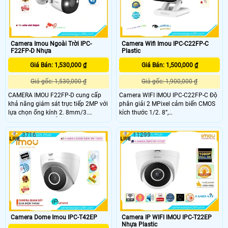
dàng lắp đặt và hoạt động được
trong nhiều điều kiện cũng như vị trí
lắp đặt khác nhau
Camera Imou Ngoài Trời IPC-
Camera Wifi Imou IPC-C22FP-C
F22FP-D Nhựa
Plastic
Giá Bán: 1,530,000 ₫
Giá Bán: 1,500,000 ₫
Giá gốc: 1,530,000 ₫
Giá gốc: 1,900,000 ₫
CAMERA IMOU F22FP-D cung cấp
Camera WIFI IMOU IPC-C22FP-C Độ
khả năng giám sát trực tiếp 2MP với
phân giải 2 MPixel cảm biến CMOS
lựa chọn ống kính 2. 8mm/3.
kích thước 1/2. 8”,
6mm/6mm, nó hỗ trợ bốn đêm các
25/30fps@2MP(1920×1080),Tính
chế độ tầm nhìn cho độ rõ nét như
năng phát hiện con người, phát hiện
3716
11299
ban ngày ngay cả trong bóng tối.
âm thanh bất thường, đàm thoại hai
CAMERA IMOU F22FP-D có cảm
chiều,Tính năng Wifi Hotspot
biến 1080P và thuật toán IR tiên tiến
(AP),Ống kính cố định 2. 8mm cho
cung cấp video rõ nét cả ngày lẫn
góc nhìn 97°(H), 52°(V), 114°(D), tích
đêm
hợp míc với chuẩn âm thanh G.
711a / G
Camera Dome Imou IPC-T42EP
Camera IP WIFI IMOU IPC-T22EP
Nhựa Plastic