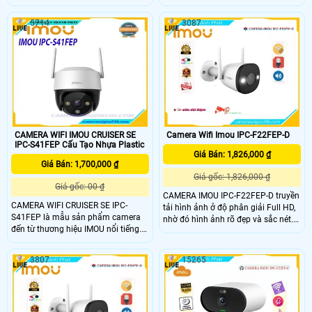
Camera này còn được trang bị tính
cung cấp hình ảnh chất lượng cao
năng phát hiện chuyển động thông
và hiệu suất đáng tin cậy Imou IPC-
5714
3087
minh Khi phát hiện sự chuyển động
S3DP-5M0WJ là sự lựa chọn tuyệt
bất thường Imou IPC-S3DP-3M0WJ
vời cho việc bảo vệ tài sản và gia
sẽ gửi thông báo ngay lập tức đến
đình, cung cấp giải pháp giám sát
điện thoại của bạn giúp bạn kịp thời
hiệu quả và tiện lợi với chất lượng
xử lý các tình huống khẩn cấp
hình ảnh cao và các tính năng
thông minh
CAMERA WIFI IMOU CRUISER SE
Camera Wifi Imou IPC-F22FEP-D
IPC-S41FEP Cấu Tạo Nhựa Plastic
Giá Bán: 1,826,000 ₫
Giá Bán: 1,700,000 ₫
Giá gốc: 1,826,000 ₫
Giá gốc: 00 ₫
CAMERA IMOU IPC-F22FEP-D truyền
CAMERA WIFI CRUISER SE IPC-
tải hình ảnh ở độ phân giải Full HD,
S41FEP là mẫu sản phẩm camera
nhờ đó hình ảnh rõ đẹp và sắc nét.
đến từ thương hiệu IMOU nổi tiếng.
Camera chủ động giữ các mối đe
Sở hữu hình ảnh sắc nét với độ
dọa tránh xa những gì bạn quan
phân giải lên đến 4mp, đèn LED full
tâm. CAMERA IMOU IPC-F22FEP-D
3807
15265
color cho ra hình ảnh có màu ban
có cảm biến 1080P và thuật toán IR
đêm, đàm thoại 2 chiều thông minh,
tiên tiến cung cấp video rõ nét cả
quay xoay 360 độ cùng chống nước
ngày lẫn đêm. Nén H
chuẩn IP66 giúp cho camera dễ