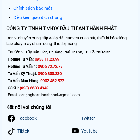
Chính sách bảo mật
Điều kiện giao dịch chung
CÔNG TY TNHH TM-DV ĐẦU TƯ AN THÀNH PHÁT
Đơn vị chuyên cung cấp & lắp đặt camera quan sát, thiết bị báo động,
báo cháy, máy chấm công, thiết bị mạng, ...
Trụ Sở:
51 Lũy Bán Bích, Phường Phú Thạnh, TP. Hồ Chí Minh
0938.11.23.99
Hotline Tư Vấn:
0906.72.73.77
Hotline Tư Vấn 1:
0906.855.330
Tư Vấn Kỹ Thuật:
0902.452.577
Tư Vấn Mua Hàng:
(028) 6688.4949
CSKH:
Email:
congngheanthanhphat@gmail.com
Kết nối với chúng tôi
Facebook
Twitter
Tiktok
Youtube