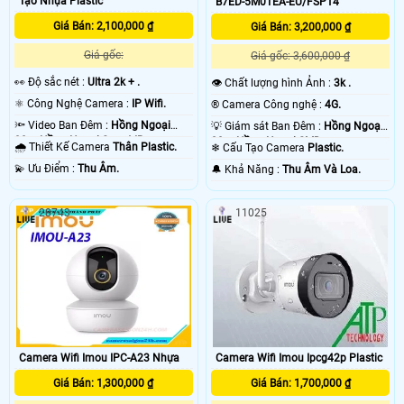
Tạo Nhựa Plastic
B7ED-5M0TEA-EU/FSP14
Giá Bán: 2,100,000 ₫
Giá Bán: 3,200,000 ₫
Giá gốc:
Giá gốc: 3,600,000 ₫
️👀 Độ sắc nét :
Ultra 2k + .
👁 Chất lượng hình Ảnh :
3k .
⚛️ Công Nghệ Camera :
IP Wifi.
®️ Camera Công nghệ :
4G.
🔦 Video Ban Đêm :
Hồng Ngoại
💡 Giám sát Ban Đêm :
Hồng Ngoại
30m Hồng Ngoại Smart IR.
20m Hồng Ngoại SMD.
🌧️ Thiết Kế Camera
Thân Plastic.
❄ Cấu Tạo Camera
Plastic.
️💫 Ưu Điểm :
Thu Âm.
️🔔 Khả Năng :
Thu Âm Và Loa.
28743
11025
Camera Wifi Imou IPC-A23 Nhựa
Camera Wifi Imou Ipcg42p Plastic
Giá Bán: 1,300,000 ₫
Giá Bán: 1,700,000 ₫