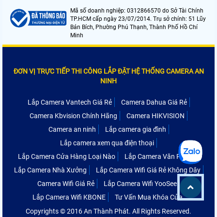
Mã số doanh nghiệp: 0312866570 do Sở Tài Chính
TP.HCM cấp ngày 23/07/2014. Trụ sở chính: 51 Lũy
Bán Bích, Phường Phú Thạnh, Thành Phố Hồ Chí
Minh
ĐƠN VỊ TRỰC TIẾP THI CÔNG LẮP ĐẶT HỆ THỐNG CAMERA AN
NINH
Lắp Camera Vantech Giá Rẻ
Camera Dahua Giá Rẻ
Camera Kbvision Chính Hãng
Camera HIKVISION
Camera an ninh
Lắp camera gia đình
Lắp camera xem qua điện thoại
Lắp Camera Cửa Hàng Loại Nào
Lắp Camera Văn Phòng
Lắp Camera Nhà Xưởng
Lắp Camera Wifi Giá Rẻ Không Dây
Camera Wifi Giá Rẻ
Lắp Camera Wifi YooSee
Lắp Camera Wifi KBONE
Tư Vấn Mua Khóa Cửa
Copyrights © 2016 An Thành Phát. All Rights Reserved.