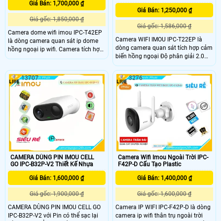
Giá Bán: 1,700,000 ₫
Giá Bán: 1,250,000 ₫
Giá gốc: 1,850,000 ₫
Giá gốc: 1,586,000 ₫
Camera dome wifi imou IPC-T42EP
Camera WIFI IMOU IPC-T22EP là
là dòng camera quan sát ip dome
dòng camera quan sát tích hợp cảm
hồng ngoại ip wifi. Camera tích hợp
biến hồng ngoại Độ phân giải 2.0
cảm biến hồng ngoại Độ phân giải
MP cảm biến CMOS kích thước 1/2.
4.0 MP, cảm biến CMOS kích thước
8”,
1/2. 8”, 25/30fps@4
13707
3276
25/30fps@4.0M(1920X1080),Chuẩn
nén H
CAMERA DÙNG PIN IMOU CELL
Camera Wifi Imou Ngoài Trời IPC-
GO IPC-B32P-V2 Thiết Kế Nhựa
F42P-D Cấu Tạo Plastic
Giá Bán: 1,600,000 ₫
Giá Bán: 1,400,000 ₫
Giá gốc: 1,900,000 ₫
Giá gốc: 1,600,000 ₫
CAMERA DÙNG PIN IMOU CELL GO
Camera IP WIFI IPC-F42P-D là dòng
IPC-B32P-V2 với Pin có thể sạc lại
camera ip wifi thân trụ ngoài trời