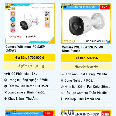
2556
947
Camera Wifi Imou IPC-S3EP-
Camera POE IPC-PS3EP-3M0
5M0WE
Nhựa Plastic
Giá Bán: 1,700,000 ₫
Giá Bán: 5%-35%
Giá gốc: 1,900,000 ₫
Giá gốc: Liên Hệ
👁️‍🗨 Độ Phân giải :
3k .
️👀 Hình Ành Chất Lượng :
2K Lite .
🤖️ Trang Bị Công Nghệ :
IP Wifi.
🤖️ Công Nghệ :
IP POE.
🌚 Tầm Xa Ban Đêm :
Full Color
🌙 Nhìn Ban Đêm :
Full Color 30m
30m Có Màu Ban Ðêm.
ONVIF.
⚒ Loại Camera
Thân Plastic.
🔩 Cấu Tạo Camera
Thân Plastic.
️💎 Chức Năng :
Thu Âm.
️🎙 Tích Hợp :
Thu Âm Và Loa.
832
3553