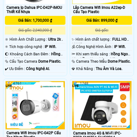
Camera Ip Dahua IPC-D42P-IMOU
Lắp Camera Wifi Imou A22ep-D
Thiết Kế Nhựa
Cấu Tạo Plastic
Giá Bán: 1,700,000 ₫
Giá Bán: 899,000 ₫
Giá gốc: 2,040,000 ₫
Giá gốc:
🔆 Hình Ành Chất Lượng :
Ultra 2k .
✨ Hình ảnh chất lượng :
FULL HD
1080P .
⚛️ Tích hợp công nghệ :
IP Wifi.
🕉️ Công Nghệ Hình Ảnh :
IP Wifi.
🌔 Khoảng Cách Ban Đêm :
Hồng
🔦 Khi xem thiếu sáng :
Hồng Ngoại
Ngoại 20m .
10m Hồng Ngoại Smart IR.
🔩 Cấu Tạo Camera
Dome Plastic.
🔩 Camera Theo Mẫu
Dome Plastic.
️✔️ Ưu Điểm :
Công Nghệ AI.
️💎 Khả Năng :
Thu Âm Và Loa.
6761
1748
Camera Wifi Imou IPC-G42P Cấu
Camera Imou 4G & Wi-Fi IPC-