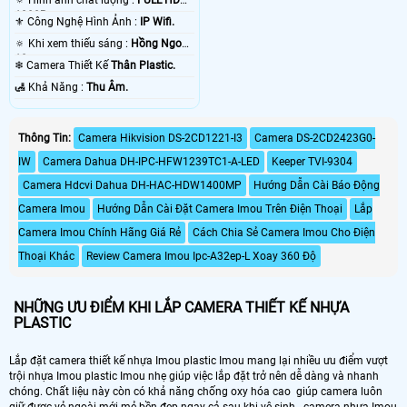
🔅 Hình ảnh chất lượng :
FULL HD
1080P .
⚜️ Công Nghệ Hình Ảnh :
IP Wifi.
🔅 Khi xem thiếu sáng :
Hồng Ngoại
10m .
❄ Camera Thiết Kế
Thân Plastic.
️🛃 Khả Năng :
Thu Âm.
Thông Tin:
Camera Hikvision DS-2CD1221-I3
Camera DS-2CD2423G0-
IW
Camera Dahua DH-IPC-HFW1239TC1-A-LED
Keeper TVI-9304
Camera Hdcvi Dahua DH-HAC-HDW1400MP
Hướng Dẫn Cài Báo Động
Camera Imou
Hướng Dẫn Cài Đặt Camera Imou Trên Điện Thoại
Lắp
Camera Imou Chính Hãng Giá Rẻ
Cách Chia Sẻ Camera Imou Cho Điện
Thoại Khác
Review Camera Imou Ipc-A32ep-L Xoay 360 Độ
NHỮNG ƯU ĐIỂM KHI LẮP CAMERA THIẾT KẾ NHỰA
PLASTIC
Lắp đặt camera thiết kế nhựa Imou plastic Imou mang lại nhiều ưu điểm vượt
trội nhựa Imou plastic Imou nhẹ giúp việc lắp đặt trở nên dễ dàng và nhanh
chóng. Chất liệu này còn có khả năng chống oxy hóa cao giúp camera luôn