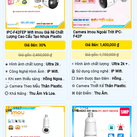
Camera Imou Ngoài Trời IPC-
IPC-F42FEP Wifi Imou Giá Rẻ Chất
F42P
Lượng Cao Cấu Tạo Nhựa Plastic
Giá Bán: 1,400,000 ₫
Giá Bán: 30%
Giá gốc: 1,700,000 ₫
Giá gốc: 2,400,000 ₫
️⚡ Hình ảnh chất lượng :
Ultra 2k + .
☀️ Hình ảnh chất lượng :
Ultra 2k .
🤖️ Sử dụng công nghệ :
IP Wifi.
⚜️ Công Nghệ Hình Ảnh :
IP Wifi.
💥 Xem Được Ban Đêm :
Hồng
⭐ Khi xem thiếu sáng :
Hồng Ngoại
Ngoại 30m Hồng Ngoại Smart IR.
15m Starlight.
💢 Camera Thiết Kế
Thân Plastic.
🤹 Camera Theo Mẫu
Thân Plastic.
️⌘ Đặt Điểm :
Thu Âm.
️💮 Khả Năng :
Thu Âm Và Loa.
1937
1754