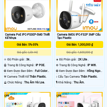
Camera PoE IPC-PS3EP-5M0 Thiết
Camera IMOU IPC-F32P 3MP Cấu
Kế Nhựa
Tạo Plastic
Giá Bán: 5%-35%
Giá Bán: 1,300,000 ₫
Giá gốc: Liên Hệ
Giá gốc: 1,600,000 ₫
🔆 Độ Phân giải :
3k .
☀️ Độ Phân giải :
2K Lite .
🤖️ Trang Bị Công Nghệ :
IP POE.
⚙ Trang Bị Công Nghệ :
IP Wifi.
✪ Xem Được Ban Đêm :
Full Color
✪ Xem Được Ban Đêm :
Hồng Ngoại
30m ONVIF.
30m ONVIF.
⚒ Camera Thiết Kế
Thân Plastic.
↕️ Cấu Tạo Camera
Thân Plastic.
️🔮 Chức Năng :
Thu Âm Và Loa.
️🎙 Khả Năng :
Thu Âm.
2051
2507