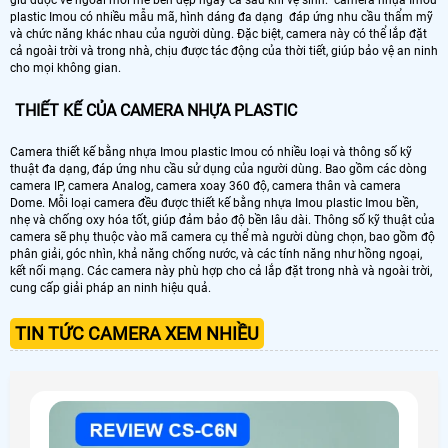
giữ được vẻ ngoài mới mẻ bền đẹp ngay cả sau khi vệ sinh. camera nhựa Imou
plastic Imou có nhiều mẫu mã, hình dáng đa dạng đáp ứng nhu cầu thẩm mỹ
và chức năng khác nhau của người dùng. Đặc biệt, camera này có thể lắp đặt
cả ngoài trời và trong nhà, chịu được tác động của thời tiết, giúp bảo vệ an ninh
cho mọi không gian.
THIẾT KẾ CỦA CAMERA NHỰA PLASTIC
Camera thiết kế bằng nhựa Imou plastic Imou có nhiều loại và thông số kỹ
thuật đa dạng, đáp ứng nhu cầu sử dụng của người dùng. Bao gồm các dòng
camera IP, camera Analog, camera xoay 360 độ, camera thân và camera
Dome. Mỗi loại camera đều được thiết kế bằng nhựa Imou plastic Imou bền,
nhẹ và chống oxy hóa tốt, giúp đảm bảo độ bền lâu dài. Thông số kỹ thuật của
camera sẽ phụ thuộc vào mã camera cụ thể mà người dùng chọn, bao gồm độ
phân giải, góc nhìn, khả năng chống nước, và các tính năng như hồng ngoại,
kết nối mạng. Các camera này phù hợp cho cả lắp đặt trong nhà và ngoài trời,
cung cấp giải pháp an ninh hiệu quả.
TIN TỨC CAMERA XEM NHIỀU