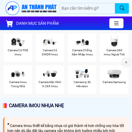
DANH MỤC SẢN PHẨM
Camera Có POE
Camera Có
Camera Chống
Camera 360
Imou
DWDR Imou
Xâm Nhập Imou
Imou Ngoài Trời
Camera Imou
Camera Nén Hình
Camera Ip 3k
Camera Samsung
Trong Nhà
H.265 Imou
Hikvision
CAMERA IMOU NHỤA NHẸ
Camera Imou thiết kế bằng nhựa có giá thành rẻ hơn chống oxy hóa tốt
hơn nên dù lắp đặt lâu camera vẫn không ảnh hưởng nhiều bởi môi