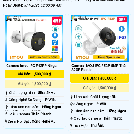
nhựa Imou để giám chi phí sản xuất nhưng chất lượng hình ảnh vẫn sắt nét.
Ngày Upate:
8/4/2026 12:00:00 AM
2217
2661
Camera IMOU IPC-F52P 5MP Thẻ
Camera Imou IPC-F42FP Nhựa
32GB Plastic
Giá Bán: 1,500,000 ₫
Giá Bán: 1,400,000 ₫
Giá gốc: 1,800,000 ₫
Giá gốc: 1,500,000 ₫
☀️ Chất lượng hình :
Ultra 2k + .
☀️ Hình Ành Chất Lượng :
3k .
✳️ Công Nghệ Sử Dụng :
IP Wifi.
👍 Công Nghệ :
IP Wifi.
🌛 Hình ảnh ban đêm :
Hồng Ngoại
🌛 Hình ảnh ban đêm :
Hồng Ngoại
30m Hồng Ngoại SMD.
💦 Mẫu Camera
Thân Plastic.
30m Hồng Ngoại Smart IR.
❄ Cấu Tạo Camera
Thân Plastic.
️🎙 Điểm Nỗi Bật :
Công Nghệ AI.
️🎙 Tích Hợp :
Thu Âm.