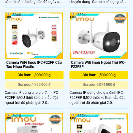
của nó có thể dùng đến 90 ngày sau
chuyên dụng. Camera sữ dụng cảm
một lần sạc. Công nghệ phát hiện
biến hinh ảnh Độ phân giải 4.0MP
người cho phép máy ảnh phát hiện
cảm biến 1/2. 7” Sony NIR,
3360
3804
hình dạng cơ thể một cách thông
25/30fps@4
minh. Cung cấp khả năng giám sát
trực tiếp 2K để xem rõ những gì
đang xảy ra trong và xung quanh
nhà bạn
Camera WiFi Imou IPC-F22FP Cấu
Camera Wifi Imou Ngoài Trời IPC-
Tạo Nhựa Plastic
F22FEP
Giá Bán: 1,300,000 ₫
Giá Bán: 1,500,000 ₫
Giá gốc: 1,790,000 ₫
Giá gốc: 2,074,000 ₫
Camera IP dùng cho gia đình IPC-
Camera IP dùng cho gia đình IPC-
F22FP IMOU thiết kế thân lắp đặt
F22FEP IMOU thiết kế thân lắp đặt
ngoài trời độ phân giải 2.0
ngoài trời độ phân giải 2.0
megapixel, Tầm quan sát xa 30m
megapixel. Tầm quan sát xa 30m
với công nghệ hồng ngoại thông
với công nghệ hồng ngoại thông
3410
3574
minh cùng các tính năng thông
minh cùng các tính năng thông
minh khác làm tăng khả năng quan
minh khác, làm tăng khả năng quan
sát.
sát.