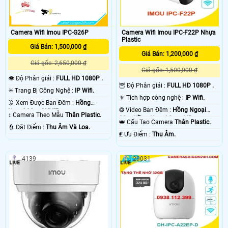
Camera Wifi Imou IPC-G26P
Camera Wifi Imou IPC-F22P Nhựa
Plastic
Giá Bán: 1,500,000 ₫
Giá Bán: 1,200,000 ₫
Giá gốc: 2,650,000 ₫
Giá gốc: 1,500,000 ₫
👁 Độ Phân giải :
FULL HD 1080P .
🦉 Độ Phân giải :
FULL HD 1080P .
✳️ Trang Bị Công Nghệ :
IP Wifi.
⚜️ Tích hợp công nghệ :
IP Wifi.
🌛 Xem Được Ban Đêm :
Hồng
❂ Video Ban Đêm :
Hồng Ngoại
Ngoại 30m ONVIF.
↕️ Camera Theo Mẫu
Thân Plastic.
30m Hồng Ngoại Smart IR.
👑 Cấu Tạo Camera
Thân Plastic.
️👮 Đặt Điểm :
Thu Âm Và Loa.
️₤ Ưu Điểm :
Thu Âm.
4139
29031