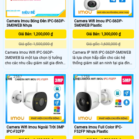
Camera Imou Bóng Đèn IPC-S6DP-
Camera Wifi Imou IPC-S6DP-
3M0WEB Nhựa
5M0WEB Plastic
Giá Bán: 1,200,000 ₫
Giá Bán: 1,300,000 ₫
Giá gốc: 1,500,000 ₫
Giá gốc: 1,600,000 ₫
Camera Imou Wifi IPC-S6DP-
Camera IP Wifi IPC-S6DP-5M0WEB
3M0WEB là một lựa chọn lý tưởng
là lựa chọn hấp dẫn cho các hệ
cho các nhu cầu giám sát gia đình
thống giám sát an ninh tại gia đình
hoặc văn phòng, với sự kết hợp giữa
hoặc văn phòng, kết hợp giữa thiết
chất lượng hình ảnh tốt tính năng
kế tiện lợi và các tính năng tiên tiến
2567
1759
thông minh và khả năng kết nối linh
Hỗ trợ thẻ nhớ lên đến 256GB cho
hoạt.
phép lưu trữ nhiều video ghi hình
mà không cần đến các thiết bị lưu
trữ bên ngoài.
Camera Wifi Imou Ngoài Trời 3MP
Camera Imou Full Color IPC-
IPC-F32FP
F52FP Nhựa Plastic