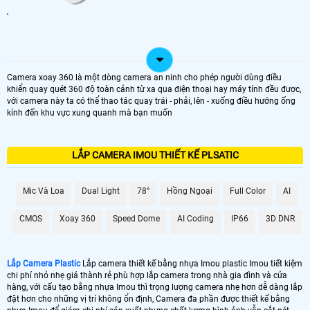
'
Camera xoay 360 là một dòng camera an ninh cho phép người dùng điều
khiển quay quét 360 độ toàn cảnh từ xa qua điện thoại hay máy tính đều được,
với camera này ta có thể thao tác quay trái - phải, lên - xuống điều hướng ống
kính đến khu vực xung quanh mà bạn muốn
LẮP CAMERA IMOU THIẾT KẾ PLSATIC
Mic Và Loa
Dual Light
78°
Hồng Ngoại
Full Color
AI
CMOS
Xoay 360
Speed Dome
AI Coding
IP66
3D DNR
Lắp Camera Plastic
Lắp camera thiết kế bằng nhựa Imou plastic Imou tiết kiệm
chi phí nhỏ nhẹ giá thành rẻ phù hợp lắp camera trong nhà gia đình và cửa
hàng, với cấu tạo bằng nhựa Imou thì trọng lượng camera nhẹ hơn dễ dàng lắp
đặt hơn cho những vị trí không ổn định, Camera đa phần được thiết kế bằng