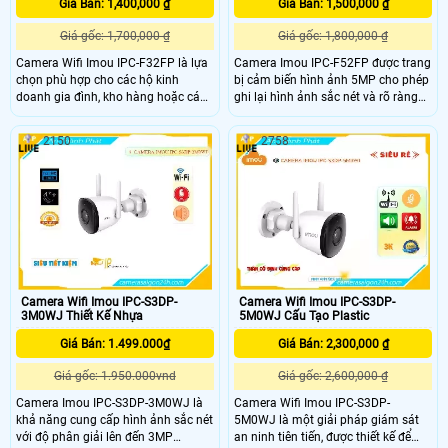
Giá Bán: 1,400,000 ₫
Giá Bán: 1,500,000 ₫
Giá gốc: 1,700,000 ₫
Giá gốc: 1,800,000 ₫
Camera Wifi Imou IPC-F32FP là lựa
Camera Imou IPC-F52FP được trang
chọn phù hợp cho các hộ kinh
bị cảm biến hình ảnh 5MP cho phép
doanh gia đình, kho hàng hoặc các
ghi lại hình ảnh sắc nét và rõ ràng
khu vực cần giám sát ngoài trời với
ngay cả trong điều kiện ánh sáng
yêu cầu về chất lượng hình ảnh và
yếu. Tính năng full color của camera
2150
2758
tính năng thông minh giúp ghi lại
cho phép bạn theo dõi trong bóng
hình ảnh rõ nét và chi tiết của khu
tối với khoảng cách lên đến 30 mét
vực giám sát tích hợp công nghệ
mà vẫn có màu ban đêm Imou IPC-
phát hiện chuyển động thông minh
F52FP thiết kế chắc chắn và hiện
giúp gửi thông báo khi có hoạt động
đại phù hợp với nhiều môi trường,
nghi ngờ xảy ra trong khu vực giám
camera này có khả năng hoạt động
sát
ổn định ngay cả trong những điều
kiện thời tiết khắc nghiệt nhất như
mưa to hay bụi bẩn
Camera Wifi Imou IPC-S3DP-
Camera Wifi Imou IPC-S3DP-
3M0WJ Thiết Kế Nhựa
5M0WJ Cấu Tạo Plastic
Giá Bán: 1.499.000₫
Giá Bán: 2,300,000 ₫
Giá gốc: 1.950.000vnd
Giá gốc: 2,600,000 ₫
Camera Imou IPC-S3DP-3M0WJ là
Camera Wifi Imou IPC-S3DP-
khả năng cung cấp hình ảnh sắc nét
5M0WJ là một giải pháp giám sát
với độ phân giải lên đến 3MP
an ninh tiên tiến, được thiết kế để