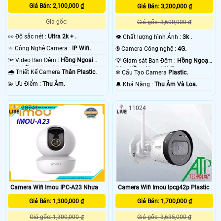
Giá Bán: 2,100,000 ₫
Giá Bán: 3,200,000 ₫
Giá gốc:
Giá gốc: 3,600,000 ₫
️👀 Độ sắc nét :
Ultra 2k + .
👁 Chất lượng hình Ảnh :
3k .
⚛️ Công Nghệ Camera :
IP Wifi.
®️ Camera Công nghệ :
4G.
🔦 Video Ban Đêm :
Hồng Ngoại
💡 Giám sát Ban Đêm :
Hồng Ngoại
30m Hồng Ngoại Smart IR.
20m Hồng Ngoại SMD.
🌧️ Thiết Kế Camera
Thân Plastic.
❄ Cấu Tạo Camera
Plastic.
️💫 Ưu Điểm :
Thu Âm.
️🔔 Khả Năng :
Thu Âm Và Loa.
28741
11024
Camera Wifi Imou IPC-A23 Nhựa
Camera Wifi Imou Ipcg42p Plastic
Giá Bán: 1,300,000 ₫
Giá Bán: 1,700,000 ₫
Giá gốc: 1,300,000 ₫
Giá gốc: 3,635,000 ₫