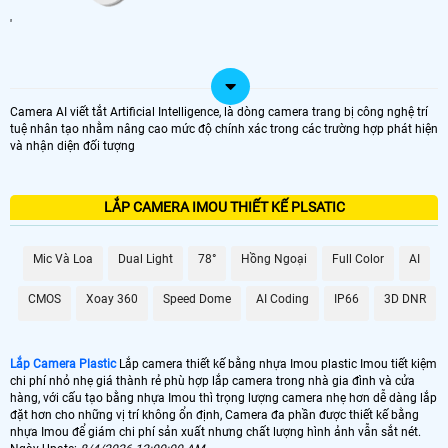
'
Camera AI viết tắt Artificial Intelligence, là dòng camera trang bị công nghệ trí
tuệ nhân tạo nhằm nâng cao mức độ chính xác trong các trường hợp phát hiện
và nhận diện đối tượng
LẮP CAMERA IMOU THIẾT KẾ PLSATIC
Mic Và Loa
Dual Light
78°
Hồng Ngoại
Full Color
AI
CMOS
Xoay 360
Speed Dome
AI Coding
IP66
3D DNR
Lắp Camera Plastic
Lắp camera thiết kế bằng nhựa Imou plastic Imou tiết kiệm
chi phí nhỏ nhẹ giá thành rẻ phù hợp lắp camera trong nhà gia đình và cửa
hàng, với cấu tạo bằng nhựa Imou thì trọng lượng camera nhẹ hơn dễ dàng lắp
đặt hơn cho những vị trí không ổn định, Camera đa phần được thiết kế bằng
nhựa Imou để giám chi phí sản xuất nhưng chất lượng hình ảnh vẫn sắt nét.