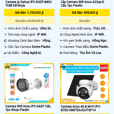
Camera Ip Dahua IPC-D42P-IMOU
Lắp Camera Wifi Imou A22ep-D
Thiết Kế Nhựa
Cấu Tạo Plastic
Giá Bán: 1,700,000 ₫
Giá Bán: 899,000 ₫
Giá gốc: 2,040,000 ₫
Giá gốc:
🔆 Hình Ành Chất Lượng :
Ultra 2k .
✨ Hình ảnh chất lượng :
FULL HD
1080P .
⚛️ Tích hợp công nghệ :
IP Wifi.
🕉️ Công Nghệ Hình Ảnh :
IP Wifi.
🌔 Khoảng Cách Ban Đêm :
Hồng
🔦 Khi xem thiếu sáng :
Hồng Ngoại
Ngoại 20m .
10m Hồng Ngoại Smart IR.
🔩 Cấu Tạo Camera
Dome Plastic.
🔩 Camera Theo Mẫu
Dome Plastic.
️✔️ Ưu Điểm :
Công Nghệ AI.
️💎 Khả Năng :
Thu Âm Và Loa.
6761
1724
Camera Wifi Imou IPC-G42P Cấu
Camera Imou 4G & Wi-Fi IPC-
Tạo Nhựa Plastic
B7ED-5M0TEA-EU/FSP14