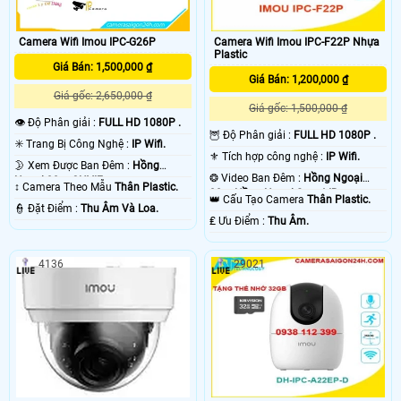
Camera Wifi Imou IPC-G26P
Camera Wifi Imou IPC-F22P Nhựa
Plastic
Giá Bán: 1,500,000 ₫
Giá Bán: 1,200,000 ₫
Giá gốc: 2,650,000 ₫
Giá gốc: 1,500,000 ₫
👁 Độ Phân giải :
FULL HD 1080P .
🦉 Độ Phân giải :
FULL HD 1080P .
✳️ Trang Bị Công Nghệ :
IP Wifi.
⚜️ Tích hợp công nghệ :
IP Wifi.
🌛 Xem Được Ban Đêm :
Hồng
❂ Video Ban Đêm :
Hồng Ngoại
Ngoại 30m ONVIF.
↕️ Camera Theo Mẫu
Thân Plastic.
30m Hồng Ngoại Smart IR.
👑 Cấu Tạo Camera
Thân Plastic.
️👮 Đặt Điểm :
Thu Âm Và Loa.
️₤ Ưu Điểm :
Thu Âm.
4136
29021