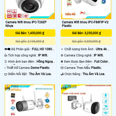
Camera Wifi Imou IPC-T26EP
Camera Wifi Imou IPC-F88FIP-V2
Nhựa
Plastic
Giá Bán: 1,450,000 ₫
Giá Bán: 3,250,000 ₫
Giá gốc: 2,136,000 ₫
Giá gốc: 3,550,000 ₫
👁️‍🗨 Độ Phân giải :
FULL HD 1080P
🔅 Chất lượng hình Ảnh :
Ultra 4k 👍🏾
.
.
👍 Tích hợp công nghệ :
IP Wifi.
⚙ Camera Công nghệ :
IP Wifi.
🌛 Hình ảnh ban đêm :
Hồng Ngoại
❃ Xem Được Ban Đêm :
Full Color
30m Hồng Ngoại Smart IR.
20m Có Màu Ban Ðêm.
↕️ Thiết Kế Camera
Dome Plastic.
🎲 Camera Theo Mẫu
Plastic.
️ლ Điểm Nỗi Bật :
Thu Âm Và Loa.
️🛃 Chức Năng :
Thu Âm Và Loa.
7593
20108