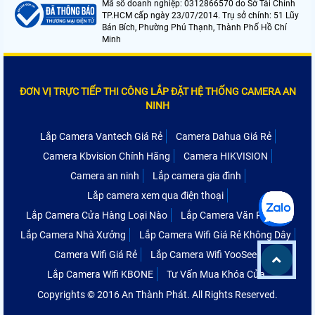
Mã số doanh nghiệp: 0312866570 do Sở Tài Chính
TP.HCM cấp ngày 23/07/2014. Trụ sở chính: 51 Lũy
Bán Bích, Phường Phú Thạnh, Thành Phố Hồ Chí
Minh
ĐƠN VỊ TRỰC TIẾP THI CÔNG LẮP ĐẶT HỆ THỐNG CAMERA AN
NINH
Lắp Camera Vantech Giá Rẻ
Camera Dahua Giá Rẻ
Camera Kbvision Chính Hãng
Camera HIKVISION
Camera an ninh
Lắp camera gia đình
Lắp camera xem qua điện thoại
Lắp Camera Cửa Hàng Loại Nào
Lắp Camera Văn Phòng
Lắp Camera Nhà Xưởng
Lắp Camera Wifi Giá Rẻ Không Dây
Camera Wifi Giá Rẻ
Lắp Camera Wifi YooSee
Lắp Camera Wifi KBONE
Tư Vấn Mua Khóa Cửa
Copyrights © 2016 An Thành Phát. All Rights Reserved.