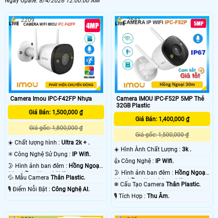
Ngày Upate:
8/4/2026 12:00:00 AM
2209
2641
Camera IMOU IPC-F52P 5MP Thẻ
Camera Imou IPC-F42FP Nhựa
32GB Plastic
Giá Bán: 1,500,000 ₫
Giá Bán: 1,400,000 ₫
Giá gốc: 1,800,000 ₫
Giá gốc: 1,500,000 ₫
☀️ Chất lượng hình :
Ultra 2k + .
☀️ Hình Ành Chất Lượng :
3k .
✳️ Công Nghệ Sử Dụng :
IP Wifi.
👍 Công Nghệ :
IP Wifi.
🌛 Hình ảnh ban đêm :
Hồng Ngoại
🌛 Hình ảnh ban đêm :
Hồng Ngoại
30m Hồng Ngoại SMD.
💦 Mẫu Camera
Thân Plastic.
30m Hồng Ngoại Smart IR.
❄ Cấu Tạo Camera
Thân Plastic.
️🎙 Điểm Nỗi Bật :
Công Nghệ AI.
️🎙 Tích Hợp :
Thu Âm.