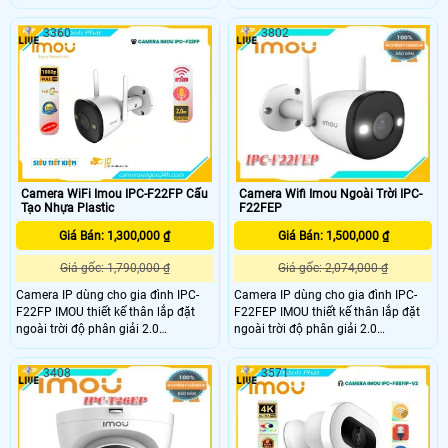
một lần sạc. Công nghệ phát hiện
biến hinh ảnh Độ phân giải 4.0MP
người cho phép máy ảnh phát hiện
cảm biến 1/2. 7” Sony NIR,
3360
3802
hình dạng cơ thể một cách thông
25/30fps@4
minh. Cung cấp khả năng giám sát
trực tiếp 2K để xem rõ những gì
đang xảy ra trong và xung quanh
nhà bạn
Camera WiFi Imou IPC-F22FP Cấu
Camera Wifi Imou Ngoài Trời IPC-
Tạo Nhựa Plastic
F22FEP
Giá Bán: 1,300,000 ₫
Giá Bán: 1,500,000 ₫
Giá gốc: 1,790,000 ₫
Giá gốc: 2,074,000 ₫
Camera IP dùng cho gia đình IPC-
Camera IP dùng cho gia đình IPC-
F22FP IMOU thiết kế thân lắp đặt
F22FEP IMOU thiết kế thân lắp đặt
ngoài trời độ phân giải 2.0
ngoài trời độ phân giải 2.0
megapixel, Tầm quan sát xa 30m
megapixel. Tầm quan sát xa 30m
với công nghệ hồng ngoại thông
với công nghệ hồng ngoại thông
3408
3571
minh cùng các tính năng thông
minh cùng các tính năng thông
minh khác làm tăng khả năng quan
minh khác, làm tăng khả năng quan
sát.
sát.