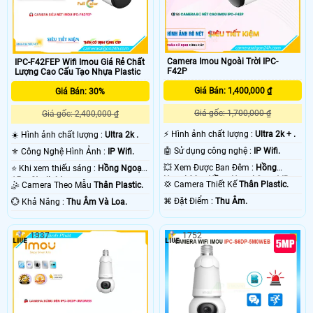
Camera Imou Ngoài Trời IPC-
IPC-F42FEP Wifi Imou Giá Rẻ Chất
F42P
Lượng Cao Cấu Tạo Nhựa Plastic
Giá Bán: 1,400,000 ₫
Giá Bán: 30%
Giá gốc: 1,700,000 ₫
Giá gốc: 2,400,000 ₫
️⚡ Hình ảnh chất lượng :
Ultra 2k + .
☀️ Hình ảnh chất lượng :
Ultra 2k .
🤖️ Sử dụng công nghệ :
IP Wifi.
⚜️ Công Nghệ Hình Ảnh :
IP Wifi.
💥 Xem Được Ban Đêm :
Hồng
⭐ Khi xem thiếu sáng :
Hồng Ngoại
Ngoại 30m Hồng Ngoại Smart IR.
15m Starlight.
💢 Camera Thiết Kế
Thân Plastic.
🤹 Camera Theo Mẫu
Thân Plastic.
️⌘ Đặt Điểm :
Thu Âm.
️💮 Khả Năng :
Thu Âm Và Loa.
1937
1752