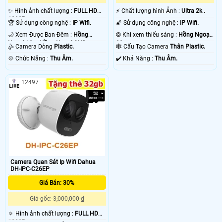
✨ Hình ảnh chất lượng :
FULL HD
️⚡ Chất lượng hình Ảnh :
Ultra 2k .
1080P .
🏆 Sử dụng công nghệ :
IP Wifi.
🌠 Sử dụng công nghệ :
IP Wifi.
🌙 Xem Được Ban Đêm :
Hồng
❂ Khi xem thiếu sáng :
Hồng Ngoại
Ngoại 10m Hồng Ngoại SMD.
30m .
🤹 Camera Dòng
Plastic.
🕸️ Cấu Tạo Camera
Thân Plastic.
️💠 Chức Năng :
Thu Âm.
️✔️ Khả Năng :
Thu Âm.
12497
Camera Quan Sát Ip Wifi Dahua
DH-IPC-C26EP
Giá Bán: 30%
Giá gốc: 3,000,000 ₫
🔅 Hình ảnh chất lượng :
FULL HD