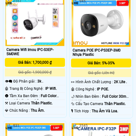
2551
945
Camera Wifi Imou IPC-S3EP-
Camera POE IPC-PS3EP-3M0
5M0WE
Nhựa Plastic
Giá Bán: 1,700,000 ₫
Giá Bán: 5%-35%
Giá gốc: 1,900,000 ₫
Giá gốc: Liên Hệ
👁️‍🗨 Độ Phân giải :
3k .
️👀 Hình Ành Chất Lượng :
2K Lite .
🤖️ Trang Bị Công Nghệ :
IP Wifi.
🤖️ Công Nghệ :
IP POE.
🌚 Tầm Xa Ban Đêm :
Full Color
🌙 Nhìn Ban Đêm :
Full Color 30m
30m Có Màu Ban Ðêm.
ONVIF.
⚒ Loại Camera
Thân Plastic.
🔩 Cấu Tạo Camera
Thân Plastic.
️💎 Chức Năng :
Thu Âm.
️🎙 Tích Hợp :
Thu Âm Và Loa.
831
3545