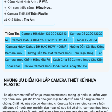
1080P .
⚜️ Công Nghệ Hình Ảnh :
IP Wifi.
🔅 Khi xem thiếu sáng :
Hồng Ngoại
10m .
❄ Camera Thiết Kế
Thân Plastic.
️🛃 Khả Năng :
Thu Âm.
Thông Tin:
Camera Hikvision DS-2CD1221-I3
Camera DS-2CD2423G0-
IW
Camera Dahua DH-IPC-HFW1239TC1-A-LED
Keeper TVI-9304
Camera Hdcvi Dahua DH-HAC-HDW1400MP
Hướng Dẫn Cài Báo Động
Camera Imou
Hướng Dẫn Cài Đặt Camera Imou Trên Điện Thoại
Lắp
Camera Imou Chính Hãng Giá Rẻ
Cách Chia Sẻ Camera Imou Cho Điện
Thoại Khác
Review Camera Imou Ipc-A32ep-L Xoay 360 Độ
NHỮNG ƯU ĐIỂM KHI LẮP CAMERA THIẾT KẾ NHỰA
PLASTIC
Lắp đặt camera thiết kế nhựa Imou plastic Imou mang lại nhiều ưu điểm vượt
trội nhựa Imou plastic Imou nhẹ giúp việc lắp đặt trở nên dễ dàng và nhanh
chóng. Chất liệu này còn có khả năng chống oxy hóa cao giúp camera luôn
giữ được vẻ ngoài mới mẻ bền đẹp ngay cả sau khi vệ sinh. camera nhựa Imou