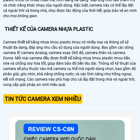
plastic Imou có nhiều mẫu mã, hình dáng đa dạng đáp ứng nhu cầu thẩm mỹ
và chức năng khác nhau của người dùng. Đặc biệt, camera này có thể lắp đặt
cả ngoài trời và trong nhà, chịu được tác động của thời tiết, giúp bảo vệ an ninh
cho mọi không gian.
THIẾT KẾ CỦA CAMERA NHỰA PLASTIC
Camera thiết kế bằng nhựa Imou plastic Imou có nhiều loại và thông số kỹ
thuật đa dạng, đáp ứng nhu cầu sử dụng của người dùng. Bao gồm các dòng
camera IP, camera Analog, camera xoay 360 độ, camera thân và camera
Dome. Mỗi loại camera đều được thiết kế bằng nhựa Imou plastic Imou bền,
nhẹ và chống oxy hóa tốt, giúp đảm bảo độ bền lâu dài. Thông số kỹ thuật của
camera sẽ phụ thuộc vào mã camera cụ thể mà người dùng chọn, bao gồm độ
phân giải, góc nhìn, khả năng chống nước, và các tính năng như hồng ngoại,
kết nối mạng. Các camera này phù hợp cho cả lắp đặt trong nhà và ngoài trời,
cung cấp giải pháp an ninh hiệu quả.
TIN TỨC CAMERA XEM NHIỀU