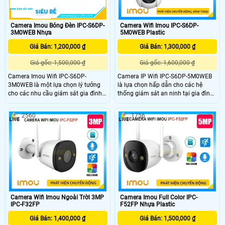
Camera Imou Bóng Đèn IPC-S6DP-
Camera Wifi Imou IPC-S6DP-
3M0WEB Nhựa
5M0WEB Plastic
Giá Bán: 1,200,000 ₫
Giá Bán: 1,300,000 ₫
Giá gốc: 1,500,000 ₫
Giá gốc: 1,600,000 ₫
Camera Imou Wifi IPC-S6DP-
Camera IP Wifi IPC-S6DP-5M0WEB
3M0WEB là một lựa chọn lý tưởng
là lựa chọn hấp dẫn cho các hệ
cho các nhu cầu giám sát gia đình
thống giám sát an ninh tại gia đình
hoặc văn phòng, với sự kết hợp giữa
hoặc văn phòng, kết hợp giữa thiết
chất lượng hình ảnh tốt tính năng
kế tiện lợi và các tính năng tiên tiến
2560
1756
thông minh và khả năng kết nối linh
Hỗ trợ thẻ nhớ lên đến 256GB cho
hoạt.
phép lưu trữ nhiều video ghi hình
mà không cần đến các thiết bị lưu
trữ bên ngoài.
Camera Wifi Imou Ngoài Trời 3MP
Camera Imou Full Color IPC-
IPC-F32FP
F52FP Nhựa Plastic
Giá Bán: 1,400,000 ₫
Giá Bán: 1,500,000 ₫