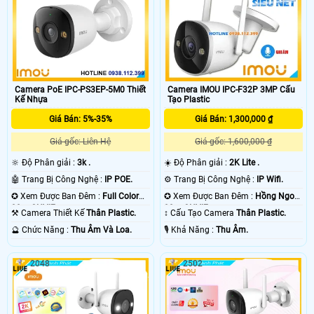
Camera PoE IPC-PS3EP-5M0 Thiết
Camera IMOU IPC-F32P 3MP Cấu
Kế Nhựa
Tạo Plastic
Giá Bán: 5%-35%
Giá Bán: 1,300,000 ₫
Giá gốc: Liên Hệ
Giá gốc: 1,600,000 ₫
🔆 Độ Phân giải :
3k .
☀️ Độ Phân giải :
2K Lite .
🤖️ Trang Bị Công Nghệ :
IP POE.
⚙ Trang Bị Công Nghệ :
IP Wifi.
✪ Xem Được Ban Đêm :
Full Color
✪ Xem Được Ban Đêm :
Hồng Ngoại
30m ONVIF.
30m ONVIF.
⚒ Camera Thiết Kế
Thân Plastic.
↕️ Cấu Tạo Camera
Thân Plastic.
️🔮 Chức Năng :
Thu Âm Và Loa.
️🎙 Khả Năng :
Thu Âm.
2048
2502