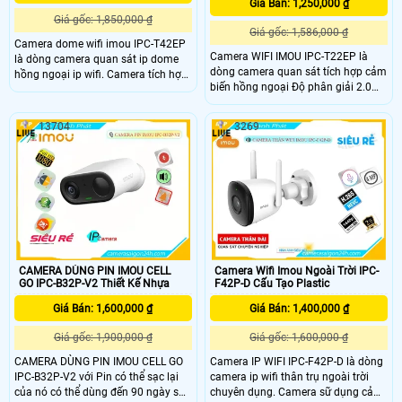
Giá Bán: 1,250,000 ₫
Giá gốc: 1,850,000 ₫
Giá gốc: 1,586,000 ₫
Camera dome wifi imou IPC-T42EP
Camera WIFI IMOU IPC-T22EP là
là dòng camera quan sát ip dome
dòng camera quan sát tích hợp cảm
hồng ngoại ip wifi. Camera tích hợp
biến hồng ngoại Độ phân giải 2.0
cảm biến hồng ngoại Độ phân giải
MP cảm biến CMOS kích thước 1/2.
4.0 MP, cảm biến CMOS kích thước
8”,
1/2. 8”, 25/30fps@4
13704
3269
25/30fps@4.0M(1920X1080),Chuẩn
nén H
CAMERA DÙNG PIN IMOU CELL
Camera Wifi Imou Ngoài Trời IPC-
GO IPC-B32P-V2 Thiết Kế Nhựa
F42P-D Cấu Tạo Plastic
Giá Bán: 1,600,000 ₫
Giá Bán: 1,400,000 ₫
Giá gốc: 1,900,000 ₫
Giá gốc: 1,600,000 ₫
CAMERA DÙNG PIN IMOU CELL GO
Camera IP WIFI IPC-F42P-D là dòng
IPC-B32P-V2 với Pin có thể sạc lại
camera ip wifi thân trụ ngoài trời
của nó có thể dùng đến 90 ngày sau
chuyên dụng. Camera sữ dụng cảm