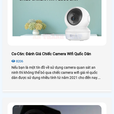
Cs-C6n: Đánh Giá Chiếc Camera Wifi Quốc Dân
8206
Nếu bạn là một tín đồ về sử dụng camera quan sát an
ninh thì không thể bỏ qua chiếc camera wifi giá rẻ quốc
dân được sử dụng nhiều tính từ năm 2021 cho đến nay.
Vậy camera Ezviz CS-C6N có thật sự tốt và hiệu quả như
lời đồn? Để biết thêm chi tiết mời bạn xem qua bài viết
đánh giá camera CS-C6N dưới đây nhé!