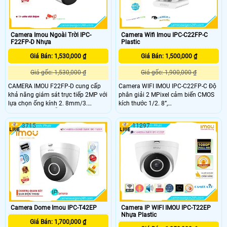
trong nhiều điều kiện cũng như vị trí
lắp đặt khác nhau
Camera Imou Ngoài Trời IPC-
Camera Wifi Imou IPC-C22FP-C
F22FP-D Nhựa
Plastic
Giá Bán: 1,530,000 ₫
Giá Bán: 1,500,000 ₫
Giá gốc: 1,530,000 ₫
Giá gốc: 1,900,000 ₫
CAMERA IMOU F22FP-D cung cấp
Camera WIFI IMOU IPC-C22FP-C Độ
khả năng giám sát trực tiếp 2MP với
phân giải 2 MPixel cảm biến CMOS
lựa chọn ống kính 2. 8mm/3.
kích thước 1/2. 8”,
6mm/6mm, nó hỗ trợ bốn đêm các
25/30fps@2MP(1920×1080),Tính
chế độ tầm nhìn cho độ rõ nét như
năng phát hiện con người, phát hiện
3715
11297
ban ngày ngay cả trong bóng tối.
âm thanh bất thường, đàm thoại hai
CAMERA IMOU F22FP-D có cảm
chiều,Tính năng Wifi Hotspot
biến 1080P và thuật toán IR tiên tiến
(AP),Ống kính cố định 2. 8mm cho
cung cấp video rõ nét cả ngày lẫn
góc nhìn 97°(H), 52°(V), 114°(D), tích
đêm
hợp míc với chuẩn âm thanh G.
711a / G
Camera Dome Imou IPC-T42EP
Camera IP WIFI IMOU IPC-T22EP
Nhựa Plastic
Giá Bán: 1,700,000 ₫