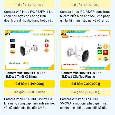
Giá gốc: 1,700,000 ₫
Giá gốc: 1,800,000 ₫
Camera Wifi Imou IPC-F32FP là lựa
Camera Imou IPC-F52FP được trang
chọn phù hợp cho các hộ kinh
bị cảm biến hình ảnh 5MP cho phép
doanh gia đình, kho hàng hoặc các
ghi lại hình ảnh sắc nét và rõ ràng
khu vực cần giám sát ngoài trời với
ngay cả trong điều kiện ánh sáng
yêu cầu về chất lượng hình ảnh và
yếu. Tính năng full color của camera
2149
2758
tính năng thông minh giúp ghi lại
cho phép bạn theo dõi trong bóng
hình ảnh rõ nét và chi tiết của khu
tối với khoảng cách lên đến 30 mét
vực giám sát tích hợp công nghệ
mà vẫn có màu ban đêm Imou IPC-
phát hiện chuyển động thông minh
F52FP thiết kế chắc chắn và hiện
giúp gửi thông báo khi có hoạt động
đại phù hợp với nhiều môi trường,
nghi ngờ xảy ra trong khu vực giám
camera này có khả năng hoạt động
sát
ổn định ngay cả trong những điều
kiện thời tiết khắc nghiệt nhất như
mưa to hay bụi bẩn
Camera Wifi Imou IPC-S3DP-
Camera Wifi Imou IPC-S3DP-
3M0WJ Thiết Kế Nhựa
5M0WJ Cấu Tạo Plastic
Giá Bán: 1.499.000₫
Giá Bán: 2,300,000 ₫
Giá gốc: 1.950.000vnd
Giá gốc: 2,600,000 ₫
Camera Imou IPC-S3DP-3M0WJ là
Camera Wifi Imou IPC-S3DP-
khả năng cung cấp hình ảnh sắc nét
5M0WJ là một giải pháp giám sát
với độ phân giải lên đến 3MP
an ninh tiên tiến, được thiết kế để
Camera này còn được trang bị tính
cung cấp hình ảnh chất lượng cao