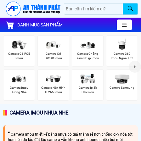
DANH MỤC SẢN PHẨM
Camera Có POE
Camera Có
Camera Chống
Camera 360
Imou
DWDR Imou
Xâm Nhập Imou
Imou Ngoài Trời
Camera Imou
Camera Nén Hình
Camera Ip 3k
Camera Samsung
Trong Nhà
H.265 Imou
Hikvision
CAMERA IMOU NHỤA NHẸ
Camera Imou thiết kế bằng nhựa có giá thành rẻ hơn chống oxy hóa tốt
hơn nên dù lắp đặt lâu camera vẫn không ảnh hưởng nhiều bởi môi