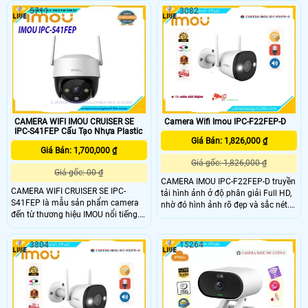
năng phát hiện chuyển động thông
và hiệu suất đáng tin cậy Imou IPC-
5711
3082
minh Khi phát hiện sự chuyển động
S3DP-5M0WJ là sự lựa chọn tuyệt
bất thường Imou IPC-S3DP-3M0WJ
vời cho việc bảo vệ tài sản và gia
sẽ gửi thông báo ngay lập tức đến
đình, cung cấp giải pháp giám sát
điện thoại của bạn giúp bạn kịp thời
hiệu quả và tiện lợi với chất lượng
xử lý các tình huống khẩn cấp
hình ảnh cao và các tính năng
thông minh
CAMERA WIFI IMOU CRUISER SE
Camera Wifi Imou IPC-F22FEP-D
IPC-S41FEP Cấu Tạo Nhựa Plastic
Giá Bán: 1,826,000 ₫
Giá Bán: 1,700,000 ₫
Giá gốc: 1,826,000 ₫
Giá gốc: 00 ₫
CAMERA IMOU IPC-F22FEP-D truyền
CAMERA WIFI CRUISER SE IPC-
tải hình ảnh ở độ phân giải Full HD,
S41FEP là mẫu sản phẩm camera
nhờ đó hình ảnh rõ đẹp và sắc nét.
đến từ thương hiệu IMOU nổi tiếng.
Camera chủ động giữ các mối đe
Sở hữu hình ảnh sắc nét với độ
dọa tránh xa những gì bạn quan
phân giải lên đến 4mp, đèn LED full
tâm. CAMERA IMOU IPC-F22FEP-D
3804
15264
color cho ra hình ảnh có màu ban
có cảm biến 1080P và thuật toán IR
đêm, đàm thoại 2 chiều thông minh,
tiên tiến cung cấp video rõ nét cả
quay xoay 360 độ cùng chống nước
ngày lẫn đêm. Nén H
chuẩn IP66 giúp cho camera dễ
dàng lắp đặt và hoạt động được