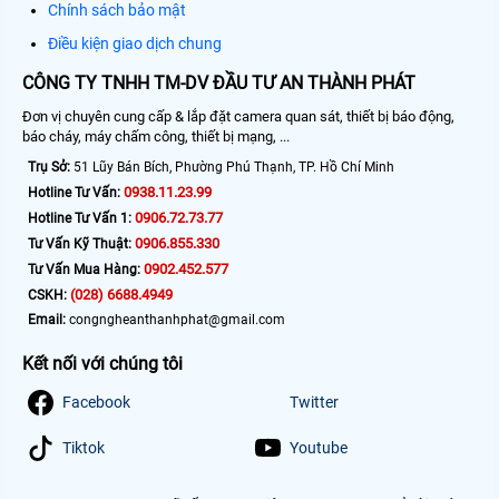
Chính sách bảo mật
Điều kiện giao dịch chung
CÔNG TY TNHH TM-DV ĐẦU TƯ AN THÀNH PHÁT
Đơn vị chuyên cung cấp & lắp đặt camera quan sát, thiết bị báo động,
báo cháy, máy chấm công, thiết bị mạng, ...
Trụ Sở:
51 Lũy Bán Bích, Phường Phú Thạnh, TP. Hồ Chí Minh
0938.11.23.99
Hotline Tư Vấn:
0906.72.73.77
Hotline Tư Vấn 1:
0906.855.330
Tư Vấn Kỹ Thuật:
0902.452.577
Tư Vấn Mua Hàng:
(028) 6688.4949
CSKH:
Email:
congngheanthanhphat@gmail.com
Kết nối với chúng tôi
Facebook
Twitter
Tiktok
Youtube