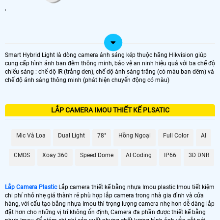
'
Smart Hybrid Light là dòng camera ánh sáng kép thuộc hãng Hikvision giúp
cung cấp hình ảnh ban đêm thông minh, bảo vệ an ninh hiệu quả với ba chế độ
chiếu sáng : chế độ IR (trắng đen), chế độ ánh sáng trắng (có màu ban đêm) và
chế độ ánh sáng thông minh (phát hiện chuyển động có màu)
LẮP CAMERA IMOU THIẾT KẾ PLSATIC
Mic Và Loa
Dual Light
78°
Hồng Ngoại
Full Color
AI
CMOS
Xoay 360
Speed Dome
AI Coding
IP66
3D DNR
Lắp Camera Plastic
Lắp camera thiết kế bằng nhựa Imou plastic Imou tiết kiệm
chi phí nhỏ nhẹ giá thành rẻ phù hợp lắp camera trong nhà gia đình và cửa
hàng, với cấu tạo bằng nhựa Imou thì trọng lượng camera nhẹ hơn dễ dàng lắp
đặt hơn cho những vị trí không ổn định, Camera đa phần được thiết kế bằng