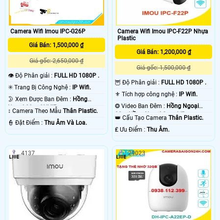
Camera Wifi Imou IPC-G26P
Camera Wifi Imou IPC-F22P Nhựa
Plastic
Giá Bán: 1,500,000 ₫
Giá Bán: 1,200,000 ₫
Giá gốc: 2,650,000 ₫
Giá gốc: 1,500,000 ₫
👁 Độ Phân giải :
FULL HD 1080P .
🦉 Độ Phân giải :
FULL HD 1080P .
✳️ Trang Bị Công Nghệ :
IP Wifi.
⚜️ Tích hợp công nghệ :
IP Wifi.
🌛 Xem Được Ban Đêm :
Hồng
❂ Video Ban Đêm :
Hồng Ngoại
Ngoại 30m ONVIF.
↕️ Camera Theo Mẫu
Thân Plastic.
30m Hồng Ngoại Smart IR.
👑 Cấu Tạo Camera
Thân Plastic.
️👮 Đặt Điểm :
Thu Âm Và Loa.
️₤ Ưu Điểm :
Thu Âm.
4137
29023