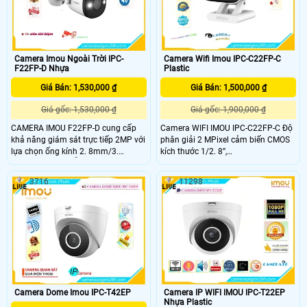
dàng lắp đặt và hoạt động được
trong nhiều điều kiện cũng như vị trí
lắp đặt khác nhau
Camera Imou Ngoài Trời IPC-
Camera Wifi Imou IPC-C22FP-C
F22FP-D Nhựa
Plastic
Giá Bán: 1,530,000 ₫
Giá Bán: 1,500,000 ₫
Giá gốc: 1,530,000 ₫
Giá gốc: 1,900,000 ₫
CAMERA IMOU F22FP-D cung cấp
Camera WIFI IMOU IPC-C22FP-C Độ
khả năng giám sát trực tiếp 2MP với
phân giải 2 MPixel cảm biến CMOS
lựa chọn ống kính 2. 8mm/3.
kích thước 1/2. 8”,
6mm/6mm, nó hỗ trợ bốn đêm các
25/30fps@2MP(1920×1080),Tính
chế độ tầm nhìn cho độ rõ nét như
năng phát hiện con người, phát hiện
3716
11298
ban ngày ngay cả trong bóng tối.
âm thanh bất thường, đàm thoại hai
CAMERA IMOU F22FP-D có cảm
chiều,Tính năng Wifi Hotspot
biến 1080P và thuật toán IR tiên tiến
(AP),Ống kính cố định 2. 8mm cho
cung cấp video rõ nét cả ngày lẫn
góc nhìn 97°(H), 52°(V), 114°(D), tích
đêm
hợp míc với chuẩn âm thanh G.
711a / G
Camera Dome Imou IPC-T42EP
Camera IP WIFI IMOU IPC-T22EP
Nhựa Plastic