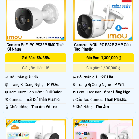
Camera PoE IPC-PS3EP-5M0 Thiết
Camera IMOU IPC-F32P 3MP Cấu
Kế Nhựa
Tạo Plastic
Giá Bán: 5%-35%
Giá Bán: 1,300,000 ₫
Giá gốc: Liên Hệ
Giá gốc: 1,600,000 ₫
🔆 Độ Phân giải :
3k .
☀️ Độ Phân giải :
2K Lite .
🤖️ Trang Bị Công Nghệ :
IP POE.
⚙ Trang Bị Công Nghệ :
IP Wifi.
✪ Xem Được Ban Đêm :
Full Color
✪ Xem Được Ban Đêm :
Hồng Ngoại
30m ONVIF.
30m ONVIF.
⚒ Camera Thiết Kế
Thân Plastic.
↕️ Cấu Tạo Camera
Thân Plastic.
️🔮 Chức Năng :
Thu Âm Và Loa.
️🎙 Khả Năng :
Thu Âm.
2051
2505