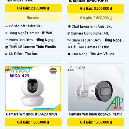
Tạo Nhựa Plastic
B7ED-5M0TEA-EU/FSP14
Giá Bán: 2,100,000 ₫
Giá Bán: 3,200,000 ₫
Giá gốc:
Giá gốc: 3,600,000 ₫
️👀 Độ sắc nét :
Ultra 2k + .
👁 Chất lượng hình Ảnh :
3k .
⚛️ Công Nghệ Camera :
IP Wifi.
®️ Camera Công nghệ :
4G.
🔦 Video Ban Đêm :
Hồng Ngoại
💡 Giám sát Ban Đêm :
Hồng Ngoại
30m Hồng Ngoại Smart IR.
20m Hồng Ngoại SMD.
🌧️ Thiết Kế Camera
Thân Plastic.
❄ Cấu Tạo Camera
Plastic.
️💫 Ưu Điểm :
Thu Âm.
️🔔 Khả Năng :
Thu Âm Và Loa.
28742
11025
Camera Wifi Imou IPC-A23 Nhựa
Camera Wifi Imou Ipcg42p Plastic
Giá Bán: 1,300,000 ₫
Giá Bán: 1,700,000 ₫