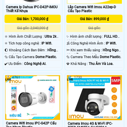
Camera Ip Dahua IPC-D42P-IMOU
Lắp Camera Wifi Imou A22ep-D
Thiết Kế Nhựa
Cấu Tạo Plastic
Giá Bán: 1,700,000 ₫
Giá Bán: 899,000 ₫
Giá gốc: 2,040,000 ₫
Giá gốc:
🔆 Hình Ành Chất Lượng :
Ultra 2k .
✨ Hình ảnh chất lượng :
FULL HD
1080P .
⚛️ Tích hợp công nghệ :
IP Wifi.
🕉️ Công Nghệ Hình Ảnh :
IP Wifi.
🌔 Khoảng Cách Ban Đêm :
Hồng
🔦 Khi xem thiếu sáng :
Hồng Ngoại
Ngoại 20m .
10m Hồng Ngoại Smart IR.
🔩 Cấu Tạo Camera
Dome Plastic.
🔩 Camera Theo Mẫu
Dome Plastic.
️✔️ Ưu Điểm :
Công Nghệ AI.
️💎 Khả Năng :
Thu Âm Và Loa.
6761
1730
Camera Wifi Imou IPC-G42P Cấu
Camera Imou 4G & Wi-Fi IPC-