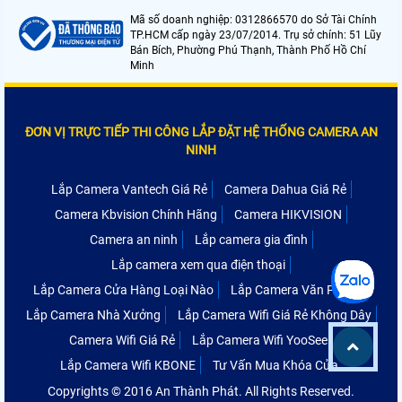
Mã số doanh nghiệp: 0312866570 do Sở Tài Chính
TP.HCM cấp ngày 23/07/2014. Trụ sở chính: 51 Lũy
Bán Bích, Phường Phú Thạnh, Thành Phố Hồ Chí
Minh
ĐƠN VỊ TRỰC TIẾP THI CÔNG LẮP ĐẶT HỆ THỐNG CAMERA AN
NINH
Lắp Camera Vantech Giá Rẻ
Camera Dahua Giá Rẻ
Camera Kbvision Chính Hãng
Camera HIKVISION
Camera an ninh
Lắp camera gia đình
Lắp camera xem qua điện thoại
Lắp Camera Cửa Hàng Loại Nào
Lắp Camera Văn Phòng
Lắp Camera Nhà Xưởng
Lắp Camera Wifi Giá Rẻ Không Dây
Camera Wifi Giá Rẻ
Lắp Camera Wifi YooSee
Lắp Camera Wifi KBONE
Tư Vấn Mua Khóa Cửa
Copyrights © 2016 An Thành Phát. All Rights Reserved.