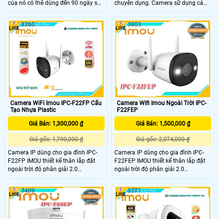
của nó có thể dùng đến 90 ngày sau
chuyên dụng. Camera sữ dụng cảm
một lần sạc. Công nghệ phát hiện
biến hinh ảnh Độ phân giải 4.0MP
người cho phép máy ảnh phát hiện
cảm biến 1/2. 7” Sony NIR,
3360
3803
hình dạng cơ thể một cách thông
25/30fps@4
minh. Cung cấp khả năng giám sát
trực tiếp 2K để xem rõ những gì
đang xảy ra trong và xung quanh
nhà bạn
Camera WiFi Imou IPC-F22FP Cấu
Camera Wifi Imou Ngoài Trời IPC-
Tạo Nhựa Plastic
F22FEP
Giá Bán: 1,300,000 ₫
Giá Bán: 1,500,000 ₫
Giá gốc: 1,790,000 ₫
Giá gốc: 2,074,000 ₫
Camera IP dùng cho gia đình IPC-
Camera IP dùng cho gia đình IPC-
F22FP IMOU thiết kế thân lắp đặt
F22FEP IMOU thiết kế thân lắp đặt
ngoài trời độ phân giải 2.0
ngoài trời độ phân giải 2.0
megapixel, Tầm quan sát xa 30m
megapixel. Tầm quan sát xa 30m
với công nghệ hồng ngoại thông
với công nghệ hồng ngoại thông
3409
3571
minh cùng các tính năng thông
minh cùng các tính năng thông
minh khác làm tăng khả năng quan
minh khác, làm tăng khả năng quan
sát.
sát.