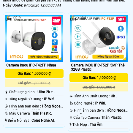
nhựa Imou để giám chi phí sản xuất nhưng chất lượng hình ảnh vẫn sắt nét.
Ngày Upate:
8/4/2026 12:00:00 AM
2215
2648
Camera IMOU IPC-F52P 5MP Thẻ
Camera Imou IPC-F42FP Nhựa
32GB Plastic
Giá Bán: 1,500,000 ₫
Giá Bán: 1,400,000 ₫
Giá gốc: 1,800,000 ₫
Giá gốc: 1,500,000 ₫
☀️ Chất lượng hình :
Ultra 2k + .
☀️ Hình Ành Chất Lượng :
3k .
✳️ Công Nghệ Sử Dụng :
IP Wifi.
👍 Công Nghệ :
IP Wifi.
🌛 Hình ảnh ban đêm :
Hồng Ngoại
🌛 Hình ảnh ban đêm :
Hồng Ngoại
30m Hồng Ngoại SMD.
💦 Mẫu Camera
Thân Plastic.
30m Hồng Ngoại Smart IR.
❄ Cấu Tạo Camera
Thân Plastic.
️🎙 Điểm Nỗi Bật :
Công Nghệ AI.
️🎙 Tích Hợp :
Thu Âm.