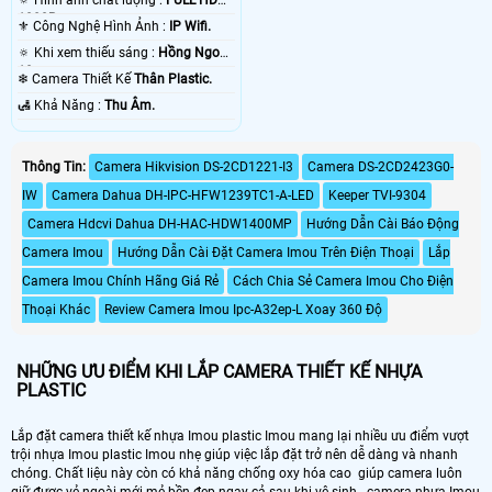
🔅 Hình ảnh chất lượng :
FULL HD
1080P .
⚜️ Công Nghệ Hình Ảnh :
IP Wifi.
🔅 Khi xem thiếu sáng :
Hồng Ngoại
10m .
❄ Camera Thiết Kế
Thân Plastic.
️🛃 Khả Năng :
Thu Âm.
Thông Tin:
Camera Hikvision DS-2CD1221-I3
Camera DS-2CD2423G0-
IW
Camera Dahua DH-IPC-HFW1239TC1-A-LED
Keeper TVI-9304
Camera Hdcvi Dahua DH-HAC-HDW1400MP
Hướng Dẫn Cài Báo Động
Camera Imou
Hướng Dẫn Cài Đặt Camera Imou Trên Điện Thoại
Lắp
Camera Imou Chính Hãng Giá Rẻ
Cách Chia Sẻ Camera Imou Cho Điện
Thoại Khác
Review Camera Imou Ipc-A32ep-L Xoay 360 Độ
NHỮNG ƯU ĐIỂM KHI LẮP CAMERA THIẾT KẾ NHỰA
PLASTIC
Lắp đặt camera thiết kế nhựa Imou plastic Imou mang lại nhiều ưu điểm vượt
trội nhựa Imou plastic Imou nhẹ giúp việc lắp đặt trở nên dễ dàng và nhanh
chóng. Chất liệu này còn có khả năng chống oxy hóa cao giúp camera luôn