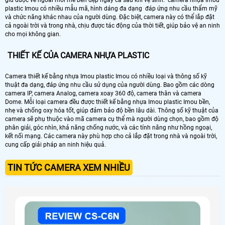
giữ được vẻ ngoài mới mẻ bền đẹp ngay cả sau khi vệ sinh. camera nhựa Imou
plastic Imou có nhiều mẫu mã, hình dáng đa dạng đáp ứng nhu cầu thẩm mỹ
và chức năng khác nhau của người dùng. Đặc biệt, camera này có thể lắp đặt
cả ngoài trời và trong nhà, chịu được tác động của thời tiết, giúp bảo vệ an ninh
cho mọi không gian.
THIẾT KẾ CỦA CAMERA NHỰA PLASTIC
Camera thiết kế bằng nhựa Imou plastic Imou có nhiều loại và thông số kỹ
thuật đa dạng, đáp ứng nhu cầu sử dụng của người dùng. Bao gồm các dòng
camera IP, camera Analog, camera xoay 360 độ, camera thân và camera
Dome. Mỗi loại camera đều được thiết kế bằng nhựa Imou plastic Imou bền,
nhẹ và chống oxy hóa tốt, giúp đảm bảo độ bền lâu dài. Thông số kỹ thuật của
camera sẽ phụ thuộc vào mã camera cụ thể mà người dùng chọn, bao gồm độ
phân giải, góc nhìn, khả năng chống nước, và các tính năng như hồng ngoại,
kết nối mạng. Các camera này phù hợp cho cả lắp đặt trong nhà và ngoài trời,
cung cấp giải pháp an ninh hiệu quả.
TIN TỨC CAMERA XEM NHIỀU