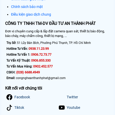
Chính sách bảo mật
Điều kiện giao dịch chung
CÔNG TY TNHH TM-DV ĐẦU TƯ AN THÀNH PHÁT
Đơn vị chuyên cung cấp & lắp đặt camera quan sát, thiết bị báo động,
báo cháy, máy chấm công, thiết bị mạng, ...
Trụ Sở:
51 Lũy Bán Bích, Phường Phú Thạnh, TP. Hồ Chí Minh
0938.11.23.99
Hotline Tư Vấn:
0906.72.73.77
Hotline Tư Vấn 1:
0906.855.330
Tư Vấn Kỹ Thuật:
0902.452.577
Tư Vấn Mua Hàng:
(028) 6688.4949
CSKH:
Email:
congngheanthanhphat@gmail.com
Kết nối với chúng tôi
Facebook
Twitter
Tiktok
Youtube