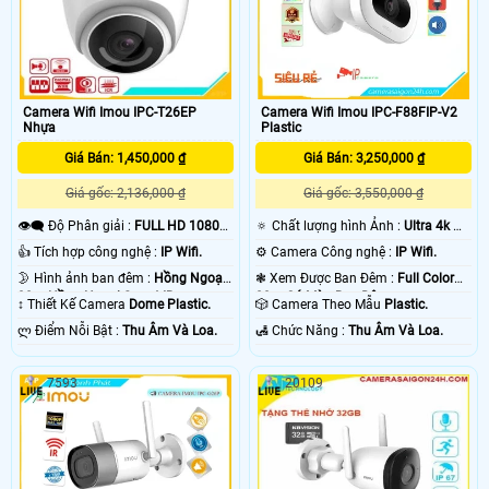
Camera Wifi Imou IPC-T26EP
Camera Wifi Imou IPC-F88FIP-V2
Nhựa
Plastic
Giá Bán: 1,450,000 ₫
Giá Bán: 3,250,000 ₫
Giá gốc: 2,136,000 ₫
Giá gốc: 3,550,000 ₫
👁️‍🗨 Độ Phân giải :
FULL HD 1080P
🔅 Chất lượng hình Ảnh :
Ultra 4k 👍🏾
.
.
👍 Tích hợp công nghệ :
IP Wifi.
⚙ Camera Công nghệ :
IP Wifi.
🌛 Hình ảnh ban đêm :
Hồng Ngoại
❃ Xem Được Ban Đêm :
Full Color
30m Hồng Ngoại Smart IR.
20m Có Màu Ban Ðêm.
↕️ Thiết Kế Camera
Dome Plastic.
🎲 Camera Theo Mẫu
Plastic.
️ლ Điểm Nỗi Bật :
Thu Âm Và Loa.
️🛃 Chức Năng :
Thu Âm Và Loa.
7593
20109