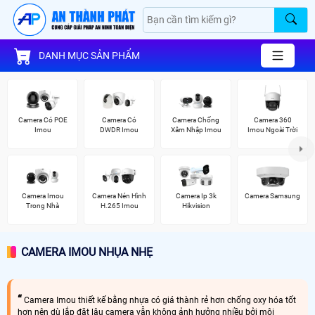
DANH MỤC SẢN PHẨM
Camera Có POE
Camera Có
Camera Chống
Camera 360
Imou
DWDR Imou
Xâm Nhập Imou
Imou Ngoài Trời
Camera Imou
Camera Nén Hình
Camera Ip 3k
Camera Samsung
Trong Nhà
H.265 Imou
Hikvision
CAMERA IMOU NHỤA NHẸ
Camera Imou thiết kế bằng nhựa có giá thành rẻ hơn chống oxy hóa tốt
hơn nên dù lắp đặt lâu camera vẫn không ảnh hưởng nhiều bởi môi