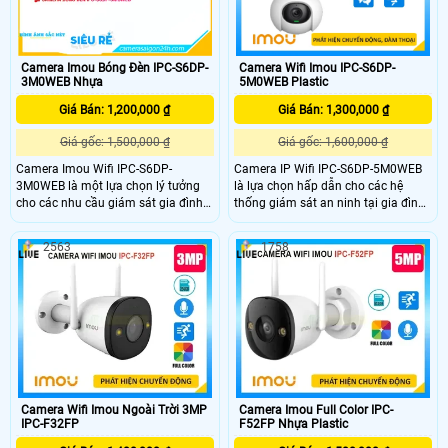
Camera Imou Bóng Đèn IPC-S6DP-
Camera Wifi Imou IPC-S6DP-
3M0WEB Nhựa
5M0WEB Plastic
Giá Bán: 1,200,000 ₫
Giá Bán: 1,300,000 ₫
Giá gốc: 1,500,000 ₫
Giá gốc: 1,600,000 ₫
Camera Imou Wifi IPC-S6DP-
Camera IP Wifi IPC-S6DP-5M0WEB
3M0WEB là một lựa chọn lý tưởng
là lựa chọn hấp dẫn cho các hệ
cho các nhu cầu giám sát gia đình
thống giám sát an ninh tại gia đình
hoặc văn phòng, với sự kết hợp giữa
hoặc văn phòng, kết hợp giữa thiết
chất lượng hình ảnh tốt tính năng
kế tiện lợi và các tính năng tiên tiến
2563
1758
thông minh và khả năng kết nối linh
Hỗ trợ thẻ nhớ lên đến 256GB cho
hoạt.
phép lưu trữ nhiều video ghi hình
mà không cần đến các thiết bị lưu
trữ bên ngoài.
Camera Wifi Imou Ngoài Trời 3MP
Camera Imou Full Color IPC-
IPC-F32FP
F52FP Nhựa Plastic