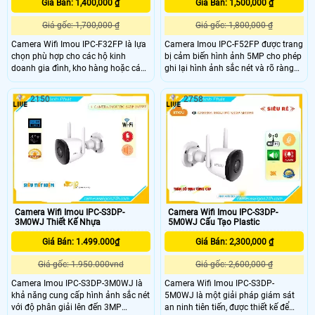
Giá Bán: 1,400,000 ₫
Giá Bán: 1,500,000 ₫
Giá gốc: 1,700,000 ₫
Giá gốc: 1,800,000 ₫
Camera Wifi Imou IPC-F32FP là lựa
Camera Imou IPC-F52FP được trang
chọn phù hợp cho các hộ kinh
bị cảm biến hình ảnh 5MP cho phép
doanh gia đình, kho hàng hoặc các
ghi lại hình ảnh sắc nét và rõ ràng
khu vực cần giám sát ngoài trời với
ngay cả trong điều kiện ánh sáng
yêu cầu về chất lượng hình ảnh và
yếu. Tính năng full color của camera
2150
2758
tính năng thông minh giúp ghi lại
cho phép bạn theo dõi trong bóng
hình ảnh rõ nét và chi tiết của khu
tối với khoảng cách lên đến 30 mét
vực giám sát tích hợp công nghệ
mà vẫn có màu ban đêm Imou IPC-
phát hiện chuyển động thông minh
F52FP thiết kế chắc chắn và hiện
giúp gửi thông báo khi có hoạt động
đại phù hợp với nhiều môi trường,
nghi ngờ xảy ra trong khu vực giám
camera này có khả năng hoạt động
sát
ổn định ngay cả trong những điều
kiện thời tiết khắc nghiệt nhất như
mưa to hay bụi bẩn
Camera Wifi Imou IPC-S3DP-
Camera Wifi Imou IPC-S3DP-
3M0WJ Thiết Kế Nhựa
5M0WJ Cấu Tạo Plastic
Giá Bán: 1.499.000₫
Giá Bán: 2,300,000 ₫
Giá gốc: 1.950.000vnd
Giá gốc: 2,600,000 ₫
Camera Imou IPC-S3DP-3M0WJ là
Camera Wifi Imou IPC-S3DP-
khả năng cung cấp hình ảnh sắc nét
5M0WJ là một giải pháp giám sát
với độ phân giải lên đến 3MP
an ninh tiên tiến, được thiết kế để