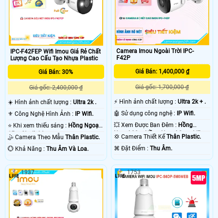
Camera Imou Ngoài Trời IPC-
IPC-F42FEP Wifi Imou Giá Rẻ Chất
F42P
Lượng Cao Cấu Tạo Nhựa Plastic
Giá Bán: 1,400,000 ₫
Giá Bán: 30%
Giá gốc: 1,700,000 ₫
Giá gốc: 2,400,000 ₫
️⚡ Hình ảnh chất lượng :
Ultra 2k + .
☀️ Hình ảnh chất lượng :
Ultra 2k .
🤖️ Sử dụng công nghệ :
IP Wifi.
⚜️ Công Nghệ Hình Ảnh :
IP Wifi.
💥 Xem Được Ban Đêm :
Hồng
⭐ Khi xem thiếu sáng :
Hồng Ngoại
Ngoại 30m Hồng Ngoại Smart IR.
15m Starlight.
💢 Camera Thiết Kế
Thân Plastic.
🤹 Camera Theo Mẫu
Thân Plastic.
️⌘ Đặt Điểm :
Thu Âm.
️💮 Khả Năng :
Thu Âm Và Loa.
1937
1753