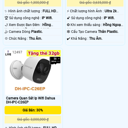
Giá gốc: 1,300,000 ₫
Giá gốc: 3,635,000 ₫
✨ Hình ảnh chất lượng :
FULL HD
️⚡ Chất lượng hình Ảnh :
Ultra 2k .
1080P .
🏆 Sử dụng công nghệ :
IP Wifi.
🌠 Sử dụng công nghệ :
IP Wifi.
🌙 Xem Được Ban Đêm :
Hồng
❂ Khi xem thiếu sáng :
Hồng Ngoại
Ngoại 10m Hồng Ngoại SMD.
30m .
🤹 Camera Dòng
Plastic.
🕸️ Cấu Tạo Camera
Thân Plastic.
️💠 Chức Năng :
Thu Âm.
️✔️ Khả Năng :
Thu Âm.
12497
Camera Quan Sát Ip Wifi Dahua
DH-IPC-C26EP
Giá Bán: 30%
Giá gốc: 3,000,000 ₫