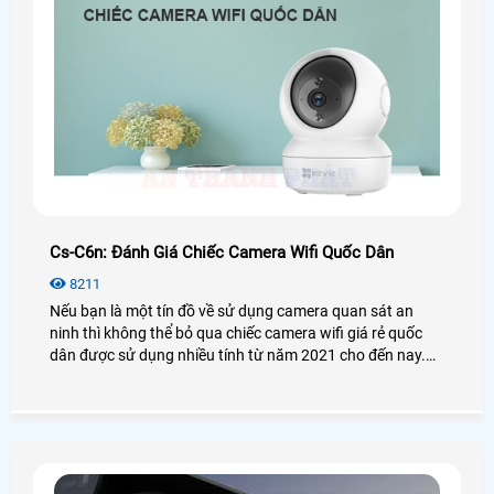
Cs-C6n: Đánh Giá Chiếc Camera Wifi Quốc Dân
8211
Nếu bạn là một tín đồ về sử dụng camera quan sát an
ninh thì không thể bỏ qua chiếc camera wifi giá rẻ quốc
dân được sử dụng nhiều tính từ năm 2021 cho đến nay.
Vậy camera Ezviz CS-C6N có thật sự tốt và hiệu quả như
lời đồn? Để biết thêm chi tiết mời bạn xem qua bài viết
đánh giá camera CS-C6N dưới đây nhé!