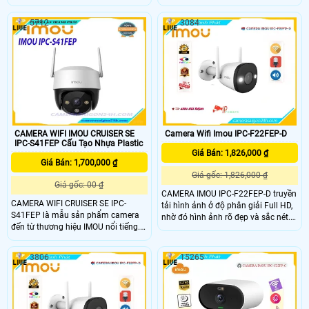
Camera này còn được trang bị tính
cung cấp hình ảnh chất lượng cao
năng phát hiện chuyển động thông
và hiệu suất đáng tin cậy Imou IPC-
5712
3084
minh Khi phát hiện sự chuyển động
S3DP-5M0WJ là sự lựa chọn tuyệt
bất thường Imou IPC-S3DP-3M0WJ
vời cho việc bảo vệ tài sản và gia
sẽ gửi thông báo ngay lập tức đến
đình, cung cấp giải pháp giám sát
điện thoại của bạn giúp bạn kịp thời
hiệu quả và tiện lợi với chất lượng
xử lý các tình huống khẩn cấp
hình ảnh cao và các tính năng
thông minh
CAMERA WIFI IMOU CRUISER SE
Camera Wifi Imou IPC-F22FEP-D
IPC-S41FEP Cấu Tạo Nhựa Plastic
Giá Bán: 1,826,000 ₫
Giá Bán: 1,700,000 ₫
Giá gốc: 1,826,000 ₫
Giá gốc: 00 ₫
CAMERA IMOU IPC-F22FEP-D truyền
CAMERA WIFI CRUISER SE IPC-
tải hình ảnh ở độ phân giải Full HD,
S41FEP là mẫu sản phẩm camera
nhờ đó hình ảnh rõ đẹp và sắc nét.
đến từ thương hiệu IMOU nổi tiếng.
Camera chủ động giữ các mối đe
Sở hữu hình ảnh sắc nét với độ
dọa tránh xa những gì bạn quan
phân giải lên đến 4mp, đèn LED full
tâm. CAMERA IMOU IPC-F22FEP-D
3806
15265
color cho ra hình ảnh có màu ban
có cảm biến 1080P và thuật toán IR
đêm, đàm thoại 2 chiều thông minh,
tiên tiến cung cấp video rõ nét cả
quay xoay 360 độ cùng chống nước
ngày lẫn đêm. Nén H
chuẩn IP66 giúp cho camera dễ