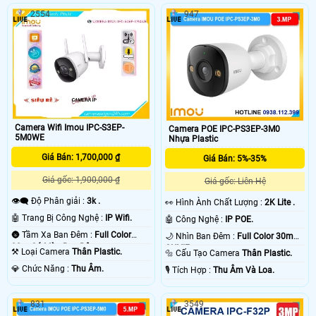
2554
947
Camera Wifi Imou IPC-S3EP-
Camera POE IPC-PS3EP-3M0
5M0WE
Nhựa Plastic
Giá Bán: 1,700,000 ₫
Giá Bán: 5%-35%
Giá gốc: 1,900,000 ₫
Giá gốc: Liên Hệ
👁️‍🗨 Độ Phân giải :
3k .
️👀 Hình Ành Chất Lượng :
2K Lite .
🤖️ Trang Bị Công Nghệ :
IP Wifi.
🤖️ Công Nghệ :
IP POE.
🌚 Tầm Xa Ban Đêm :
Full Color
🌙 Nhìn Ban Đêm :
Full Color 30m
30m Có Màu Ban Ðêm.
ONVIF.
⚒ Loại Camera
Thân Plastic.
🔩 Cấu Tạo Camera
Thân Plastic.
️💎 Chức Năng :
Thu Âm.
️🎙 Tích Hợp :
Thu Âm Và Loa.
831
3549