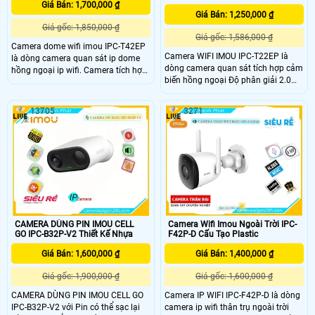
Giá Bán: 1,700,000 ₫
Giá Bán: 1,250,000 ₫
Giá gốc: 1,850,000 ₫
Giá gốc: 1,586,000 ₫
Camera dome wifi imou IPC-T42EP
Camera WIFI IMOU IPC-T22EP là
là dòng camera quan sát ip dome
dòng camera quan sát tích hợp cảm
hồng ngoại ip wifi. Camera tích hợp
biến hồng ngoại Độ phân giải 2.0
cảm biến hồng ngoại Độ phân giải
MP cảm biến CMOS kích thước 1/2.
4.0 MP, cảm biến CMOS kích thước
8”,
1/2. 8”, 25/30fps@4
13705
3271
25/30fps@4.0M(1920X1080),Chuẩn
nén H
CAMERA DÙNG PIN IMOU CELL
Camera Wifi Imou Ngoài Trời IPC-
GO IPC-B32P-V2 Thiết Kế Nhựa
F42P-D Cấu Tạo Plastic
Giá Bán: 1,600,000 ₫
Giá Bán: 1,400,000 ₫
Giá gốc: 1,900,000 ₫
Giá gốc: 1,600,000 ₫
CAMERA DÙNG PIN IMOU CELL GO
Camera IP WIFI IPC-F42P-D là dòng
IPC-B32P-V2 với Pin có thể sạc lại
camera ip wifi thân trụ ngoài trời