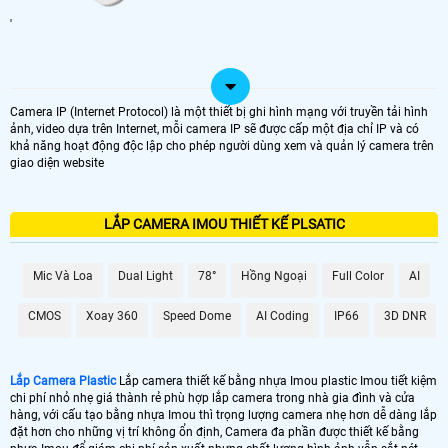
'
Camera IP (Internet Protocol) là một thiết bị ghi hình mạng với truyền tải hình
ảnh, video dựa trên Internet, mỗi camera IP sẽ được cấp một địa chỉ IP và có
khả năng hoạt động độc lập cho phép người dùng xem và quản lý camera trên
giao diện website
LẮP CAMERA IMOU THIẾT KẾ PLSATIC
Mic Và Loa
Dual Light
78°
Hồng Ngoại
Full Color
AI
CMOS
Xoay 360
Speed Dome
AI Coding
IP66
3D DNR
Lắp Camera Plastic
Lắp camera thiết kế bằng nhựa Imou plastic Imou tiết kiệm
chi phí nhỏ nhẹ giá thành rẻ phù hợp lắp camera trong nhà gia đình và cửa
hàng, với cấu tạo bằng nhựa Imou thì trọng lượng camera nhẹ hơn dễ dàng lắp
đặt hơn cho những vị trí không ổn định, Camera đa phần được thiết kế bằng