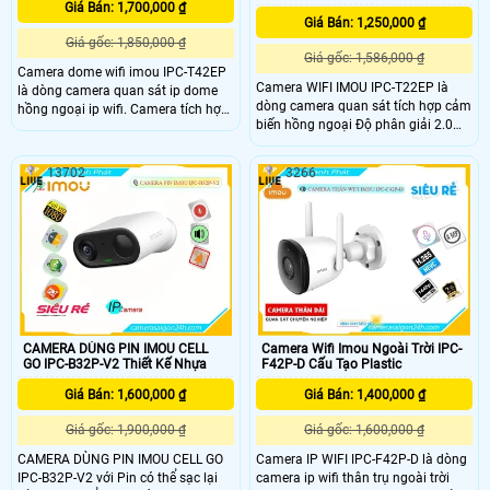
Giá Bán: 1,700,000 ₫
Giá Bán: 1,250,000 ₫
Giá gốc: 1,850,000 ₫
Giá gốc: 1,586,000 ₫
Camera dome wifi imou IPC-T42EP
Camera WIFI IMOU IPC-T22EP là
là dòng camera quan sát ip dome
dòng camera quan sát tích hợp cảm
hồng ngoại ip wifi. Camera tích hợp
biến hồng ngoại Độ phân giải 2.0
cảm biến hồng ngoại Độ phân giải
MP cảm biến CMOS kích thước 1/2.
4.0 MP, cảm biến CMOS kích thước
8”,
1/2. 8”, 25/30fps@4
13702
3266
25/30fps@4.0M(1920X1080),Chuẩn
nén H
CAMERA DÙNG PIN IMOU CELL
Camera Wifi Imou Ngoài Trời IPC-
GO IPC-B32P-V2 Thiết Kế Nhựa
F42P-D Cấu Tạo Plastic
Giá Bán: 1,600,000 ₫
Giá Bán: 1,400,000 ₫
Giá gốc: 1,900,000 ₫
Giá gốc: 1,600,000 ₫
CAMERA DÙNG PIN IMOU CELL GO
Camera IP WIFI IPC-F42P-D là dòng
IPC-B32P-V2 với Pin có thể sạc lại
camera ip wifi thân trụ ngoài trời