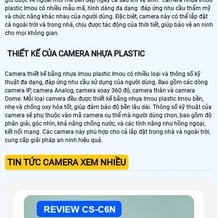
giữ được vẻ ngoài mới mẻ bền đẹp ngay cả sau khi vệ sinh. camera nhựa Imou
plastic Imou có nhiều mẫu mã, hình dáng đa dạng đáp ứng nhu cầu thẩm mỹ
và chức năng khác nhau của người dùng. Đặc biệt, camera này có thể lắp đặt
cả ngoài trời và trong nhà, chịu được tác động của thời tiết, giúp bảo vệ an ninh
cho mọi không gian.
THIẾT KẾ CỦA CAMERA NHỰA PLASTIC
Camera thiết kế bằng nhựa Imou plastic Imou có nhiều loại và thông số kỹ
thuật đa dạng, đáp ứng nhu cầu sử dụng của người dùng. Bao gồm các dòng
camera IP, camera Analog, camera xoay 360 độ, camera thân và camera
Dome. Mỗi loại camera đều được thiết kế bằng nhựa Imou plastic Imou bền,
nhẹ và chống oxy hóa tốt, giúp đảm bảo độ bền lâu dài. Thông số kỹ thuật của
camera sẽ phụ thuộc vào mã camera cụ thể mà người dùng chọn, bao gồm độ
phân giải, góc nhìn, khả năng chống nước, và các tính năng như hồng ngoại,
kết nối mạng. Các camera này phù hợp cho cả lắp đặt trong nhà và ngoài trời,
cung cấp giải pháp an ninh hiệu quả.
TIN TỨC CAMERA XEM NHIỀU