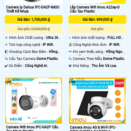
Camera Ip Dahua IPC-D42P-IMOU
Lắp Camera Wifi Imou A22ep-D
Thiết Kế Nhựa
Cấu Tạo Plastic
Giá Bán: 1,700,000 ₫
Giá Bán: 899,000 ₫
Giá gốc: 2,040,000 ₫
Giá gốc:
🔆 Hình Ành Chất Lượng :
Ultra 2k .
✨ Hình ảnh chất lượng :
FULL HD
1080P .
⚛️ Tích hợp công nghệ :
IP Wifi.
🕉️ Công Nghệ Hình Ảnh :
IP Wifi.
🌔 Khoảng Cách Ban Đêm :
Hồng
🔦 Khi xem thiếu sáng :
Hồng Ngoại
Ngoại 20m .
10m Hồng Ngoại Smart IR.
🔩 Cấu Tạo Camera
Dome Plastic.
🔩 Camera Theo Mẫu
Dome Plastic.
️✔️ Ưu Điểm :
Công Nghệ AI.
️💎 Khả Năng :
Thu Âm Và Loa.
6761
1713
Camera Wifi Imou IPC-G42P Cấu
Camera Imou 4G & Wi-Fi IPC-