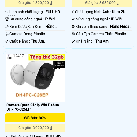
Giá gốc: 1,300,000 ₫
Giá gốc: 3,635,000 ₫
✨ Hình ảnh chất lượng :
FULL HD
️⚡ Chất lượng hình Ảnh :
Ultra 2k .
1080P .
🏆 Sử dụng công nghệ :
IP Wifi.
🌠 Sử dụng công nghệ :
IP Wifi.
🌙 Xem Được Ban Đêm :
Hồng
❂ Khi xem thiếu sáng :
Hồng Ngoại
Ngoại 10m Hồng Ngoại SMD.
30m .
🤹 Camera Dòng
Plastic.
🕸️ Cấu Tạo Camera
Thân Plastic.
️💠 Chức Năng :
Thu Âm.
️✔️ Khả Năng :
Thu Âm.
12497
Camera Quan Sát Ip Wifi Dahua
DH-IPC-C26EP
Giá Bán: 30%
Giá gốc: 3,000,000 ₫