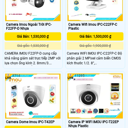
dàng lắp đặt và hoạt động được
trong nhiều điều kiện cũng như vị trí
lắp đặt khác nhau
Camera Imou Ngoài Trời IPC-
Camera Wifi Imou IPC-C22FP-C
F22FP-D Nhựa
Plastic
Giá Bán: 1,530,000 ₫
Giá Bán: 1,500,000 ₫
Giá gốc: 1,530,000 ₫
Giá gốc: 1,900,000 ₫
CAMERA IMOU F22FP-D cung cấp
Camera WIFI IMOU IPC-C22FP-C Độ
khả năng giám sát trực tiếp 2MP với
phân giải 2 MPixel cảm biến CMOS
lựa chọn ống kính 2. 8mm/3.
kích thước 1/2. 8”,
6mm/6mm, nó hỗ trợ bốn đêm các
25/30fps@2MP(1920×1080),Tính
chế độ tầm nhìn cho độ rõ nét như
năng phát hiện con người, phát hiện
3714
11295
ban ngày ngay cả trong bóng tối.
âm thanh bất thường, đàm thoại hai
CAMERA IMOU F22FP-D có cảm
chiều,Tính năng Wifi Hotspot
biến 1080P và thuật toán IR tiên tiến
(AP),Ống kính cố định 2. 8mm cho
cung cấp video rõ nét cả ngày lẫn
góc nhìn 97°(H), 52°(V), 114°(D), tích
đêm
hợp míc với chuẩn âm thanh G.
711a / G
Camera Dome Imou IPC-T42EP
Camera IP WIFI IMOU IPC-T22EP
Nhựa Plastic