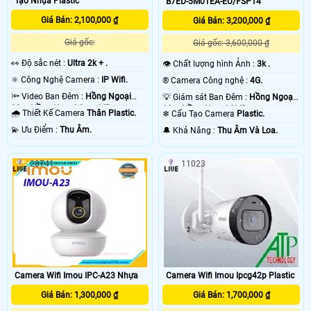
Tạo Nhựa Plastic
B7ED-5M0TEA-EU/FSP14
Giá Bán: 2,100,000 ₫
Giá Bán: 3,200,000 ₫
Giá gốc:
Giá gốc: 3,600,000 ₫
️👀 Độ sắc nét :
Ultra 2k + .
👁 Chất lượng hình Ảnh :
3k .
⚛️ Công Nghệ Camera :
IP Wifi.
®️ Camera Công nghệ :
4G.
🔦 Video Ban Đêm :
Hồng Ngoại
💡 Giám sát Ban Đêm :
Hồng Ngoại
30m Hồng Ngoại Smart IR.
20m Hồng Ngoại SMD.
🌧️ Thiết Kế Camera
Thân Plastic.
❄ Cấu Tạo Camera
Plastic.
️💫 Ưu Điểm :
Thu Âm.
️🔔 Khả Năng :
Thu Âm Và Loa.
28741
11023
Camera Wifi Imou IPC-A23 Nhựa
Camera Wifi Imou Ipcg42p Plastic
Giá Bán: 1,300,000 ₫
Giá Bán: 1,700,000 ₫