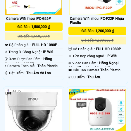
Camera Wifi Imou IPC-G26P
Camera Wifi Imou IPC-F22P Nhựa
Plastic
Giá Bán: 1,500,000 ₫
Giá Bán: 1,200,000 ₫
Giá gốc: 2,650,000 ₫
Giá gốc: 1,500,000 ₫
👁 Độ Phân giải :
FULL HD 1080P .
🦉 Độ Phân giải :
FULL HD 1080P .
✳️ Trang Bị Công Nghệ :
IP Wifi.
⚜️ Tích hợp công nghệ :
IP Wifi.
🌛 Xem Được Ban Đêm :
Hồng
❂ Video Ban Đêm :
Hồng Ngoại
Ngoại 30m ONVIF.
↕️ Camera Theo Mẫu
Thân Plastic.
30m Hồng Ngoại Smart IR.
👑 Cấu Tạo Camera
Thân Plastic.
️👮 Đặt Điểm :
Thu Âm Và Loa.
️₤ Ưu Điểm :
Thu Âm.
4135
29015