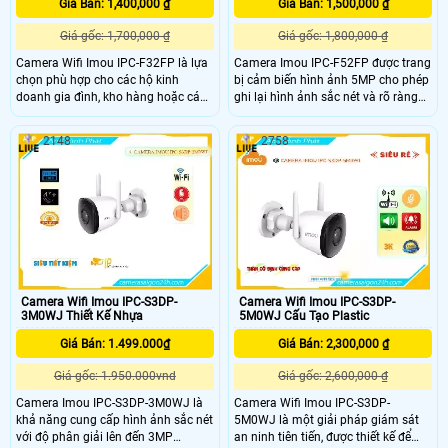
Giá Bán: 1,400,000 ₫
Giá Bán: 1,500,000 ₫
Giá gốc: 1,700,000 ₫
Giá gốc: 1,800,000 ₫
Camera Wifi Imou IPC-F32FP là lựa
Camera Imou IPC-F52FP được trang
chọn phù hợp cho các hộ kinh
bị cảm biến hình ảnh 5MP cho phép
doanh gia đình, kho hàng hoặc các
ghi lại hình ảnh sắc nét và rõ ràng
khu vực cần giám sát ngoài trời với
ngay cả trong điều kiện ánh sáng
yêu cầu về chất lượng hình ảnh và
yếu. Tính năng full color của camera
2148
2758
tính năng thông minh giúp ghi lại
cho phép bạn theo dõi trong bóng
hình ảnh rõ nét và chi tiết của khu
tối với khoảng cách lên đến 30 mét
vực giám sát tích hợp công nghệ
mà vẫn có màu ban đêm Imou IPC-
phát hiện chuyển động thông minh
F52FP thiết kế chắc chắn và hiện
giúp gửi thông báo khi có hoạt động
đại phù hợp với nhiều môi trường,
nghi ngờ xảy ra trong khu vực giám
camera này có khả năng hoạt động
sát
ổn định ngay cả trong những điều
kiện thời tiết khắc nghiệt nhất như
mưa to hay bụi bẩn
Camera Wifi Imou IPC-S3DP-
Camera Wifi Imou IPC-S3DP-
3M0WJ Thiết Kế Nhựa
5M0WJ Cấu Tạo Plastic
Giá Bán: 1.499.000₫
Giá Bán: 2,300,000 ₫
Giá gốc: 1.950.000vnd
Giá gốc: 2,600,000 ₫
Camera Imou IPC-S3DP-3M0WJ là
Camera Wifi Imou IPC-S3DP-
khả năng cung cấp hình ảnh sắc nét
5M0WJ là một giải pháp giám sát
với độ phân giải lên đến 3MP
an ninh tiên tiến, được thiết kế để