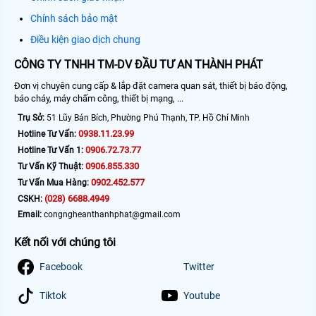
Chính sách bảo mật
Điều kiện giao dịch chung
CÔNG TY TNHH TM-DV ĐẦU TƯ AN THÀNH PHÁT
Đơn vị chuyên cung cấp & lắp đặt camera quan sát, thiết bị báo động,
báo cháy, máy chấm công, thiết bị mạng, ...
Trụ Sở:
51 Lũy Bán Bích, Phường Phú Thạnh, TP. Hồ Chí Minh
0938.11.23.99
Hotline Tư Vấn:
0906.72.73.77
Hotline Tư Vấn 1:
0906.855.330
Tư Vấn Kỹ Thuật:
0902.452.577
Tư Vấn Mua Hàng:
(028) 6688.4949
CSKH:
Email:
congngheanthanhphat@gmail.com
Kết nối với chúng tôi
Facebook
Twitter
Tiktok
Youtube