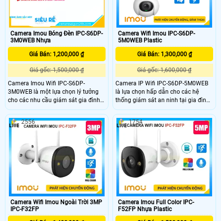
Camera Imou Bóng Đèn IPC-S6DP-
Camera Wifi Imou IPC-S6DP-
3M0WEB Nhựa
5M0WEB Plastic
Giá Bán: 1,200,000 ₫
Giá Bán: 1,300,000 ₫
Giá gốc: 1,500,000 ₫
Giá gốc: 1,600,000 ₫
Camera Imou Wifi IPC-S6DP-
Camera IP Wifi IPC-S6DP-5M0WEB
3M0WEB là một lựa chọn lý tưởng
là lựa chọn hấp dẫn cho các hệ
cho các nhu cầu giám sát gia đình
thống giám sát an ninh tại gia đình
hoặc văn phòng, với sự kết hợp giữa
hoặc văn phòng, kết hợp giữa thiết
chất lượng hình ảnh tốt tính năng
kế tiện lợi và các tính năng tiên tiến
2556
1754
thông minh và khả năng kết nối linh
Hỗ trợ thẻ nhớ lên đến 256GB cho
hoạt.
phép lưu trữ nhiều video ghi hình
mà không cần đến các thiết bị lưu
trữ bên ngoài.
Camera Wifi Imou Ngoài Trời 3MP
Camera Imou Full Color IPC-
IPC-F32FP
F52FP Nhựa Plastic