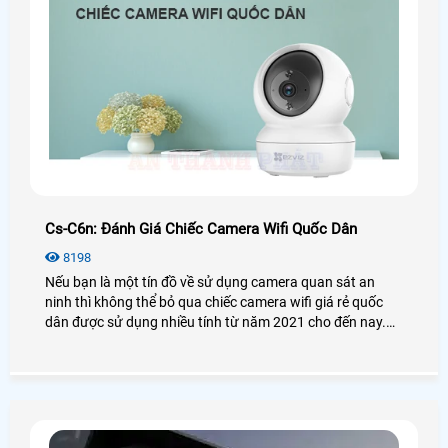
Cs-C6n: Đánh Giá Chiếc Camera Wifi Quốc Dân
8198
Nếu bạn là một tín đồ về sử dụng camera quan sát an
ninh thì không thể bỏ qua chiếc camera wifi giá rẻ quốc
dân được sử dụng nhiều tính từ năm 2021 cho đến nay.
Vậy camera Ezviz CS-C6N có thật sự tốt và hiệu quả như
lời đồn? Để biết thêm chi tiết mời bạn xem qua bài viết
đánh giá camera CS-C6N dưới đây nhé!