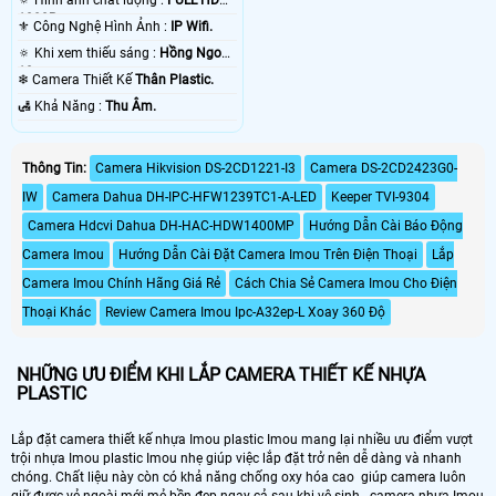
🔅 Hình ảnh chất lượng :
FULL HD
1080P .
⚜️ Công Nghệ Hình Ảnh :
IP Wifi.
🔅 Khi xem thiếu sáng :
Hồng Ngoại
10m .
❄ Camera Thiết Kế
Thân Plastic.
️🛃 Khả Năng :
Thu Âm.
Thông Tin:
Camera Hikvision DS-2CD1221-I3
Camera DS-2CD2423G0-
IW
Camera Dahua DH-IPC-HFW1239TC1-A-LED
Keeper TVI-9304
Camera Hdcvi Dahua DH-HAC-HDW1400MP
Hướng Dẫn Cài Báo Động
Camera Imou
Hướng Dẫn Cài Đặt Camera Imou Trên Điện Thoại
Lắp
Camera Imou Chính Hãng Giá Rẻ
Cách Chia Sẻ Camera Imou Cho Điện
Thoại Khác
Review Camera Imou Ipc-A32ep-L Xoay 360 Độ
NHỮNG ƯU ĐIỂM KHI LẮP CAMERA THIẾT KẾ NHỰA
PLASTIC
Lắp đặt camera thiết kế nhựa Imou plastic Imou mang lại nhiều ưu điểm vượt
trội nhựa Imou plastic Imou nhẹ giúp việc lắp đặt trở nên dễ dàng và nhanh
chóng. Chất liệu này còn có khả năng chống oxy hóa cao giúp camera luôn