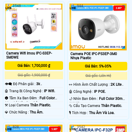
2548
944
Camera Wifi Imou IPC-S3EP-
Camera POE IPC-PS3EP-3M0
5M0WE
Nhựa Plastic
Giá Bán: 1,700,000 ₫
Giá Bán: 5%-35%
Giá gốc: 1,900,000 ₫
Giá gốc: Liên Hệ
👁️‍🗨 Độ Phân giải :
3k .
️👀 Hình Ành Chất Lượng :
2K Lite .
🤖️ Trang Bị Công Nghệ :
IP Wifi.
🤖️ Công Nghệ :
IP POE.
🌚 Tầm Xa Ban Đêm :
Full Color
🌙 Nhìn Ban Đêm :
Full Color 30m
30m Có Màu Ban Ðêm.
ONVIF.
⚒ Loại Camera
Thân Plastic.
🔩 Cấu Tạo Camera
Thân Plastic.
️💎 Chức Năng :
Thu Âm.
️🎙 Tích Hợp :
Thu Âm Và Loa.
828
3542