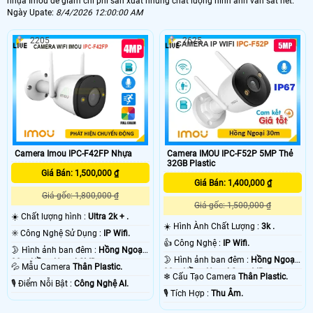
nhựa Imou để giám chi phí sản xuất nhưng chất lượng hình ảnh vẫn sắt nét.
Ngày Upate:
8/4/2026 12:00:00 AM
2205
2625
Camera IMOU IPC-F52P 5MP Thẻ
Camera Imou IPC-F42FP Nhựa
32GB Plastic
Giá Bán: 1,500,000 ₫
Giá Bán: 1,400,000 ₫
Giá gốc: 1,800,000 ₫
Giá gốc: 1,500,000 ₫
☀️ Chất lượng hình :
Ultra 2k + .
☀️ Hình Ành Chất Lượng :
3k .
✳️ Công Nghệ Sử Dụng :
IP Wifi.
👍 Công Nghệ :
IP Wifi.
🌛 Hình ảnh ban đêm :
Hồng Ngoại
🌛 Hình ảnh ban đêm :
Hồng Ngoại
30m Hồng Ngoại SMD.
💦 Mẫu Camera
Thân Plastic.
30m Hồng Ngoại Smart IR.
❄ Cấu Tạo Camera
Thân Plastic.
️🎙 Điểm Nỗi Bật :
Công Nghệ AI.
️🎙 Tích Hợp :
Thu Âm.