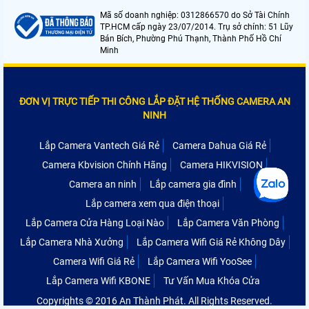
Mã số doanh nghiệp: 0312866570 do Sở Tài Chính
TP.HCM cấp ngày 23/07/2014. Trụ sở chính: 51 Lũy
Bán Bích, Phường Phú Thạnh, Thành Phố Hồ Chí
Minh
ĐƠN VỊ TRỰC TIẾP THI CÔNG LẮP ĐẶT HỆ THỐNG CAMERA AN
NINH
Lắp Camera Vantech Giá Rẻ
Camera Dahua Giá Rẻ
Camera Kbvision Chính Hãng
Camera HIKVISION
Camera an ninh
Lắp camera gia đình
Lắp camera xem qua điện thoại
Lắp Camera Cửa Hàng Loại Nào
Lắp Camera Văn Phòng
Lắp Camera Nhà Xưởng
Lắp Camera Wifi Giá Rẻ Không Dây
Camera Wifi Giá Rẻ
Lắp Camera Wifi YooSee
Lắp Camera Wifi KBONE
Tư Vấn Mua Khóa Cửa
Copyrights © 2016 An Thành Phát. All Rights Reserved.