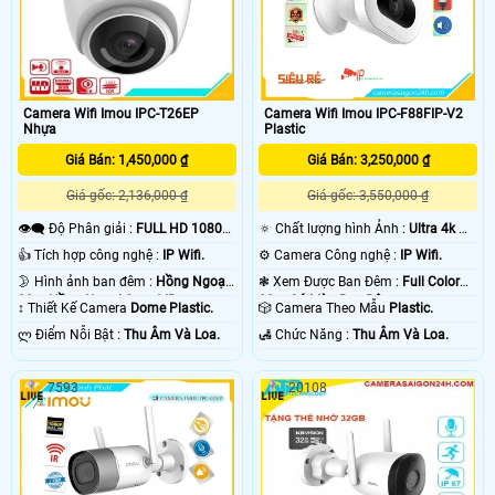
Camera Wifi Imou IPC-T26EP
Camera Wifi Imou IPC-F88FIP-V2
Nhựa
Plastic
Giá Bán: 1,450,000 ₫
Giá Bán: 3,250,000 ₫
Giá gốc: 2,136,000 ₫
Giá gốc: 3,550,000 ₫
👁️‍🗨 Độ Phân giải :
FULL HD 1080P
🔅 Chất lượng hình Ảnh :
Ultra 4k 👍🏾
.
.
👍 Tích hợp công nghệ :
IP Wifi.
⚙ Camera Công nghệ :
IP Wifi.
🌛 Hình ảnh ban đêm :
Hồng Ngoại
❃ Xem Được Ban Đêm :
Full Color
30m Hồng Ngoại Smart IR.
20m Có Màu Ban Ðêm.
↕️ Thiết Kế Camera
Dome Plastic.
🎲 Camera Theo Mẫu
Plastic.
️ლ Điểm Nỗi Bật :
Thu Âm Và Loa.
️🛃 Chức Năng :
Thu Âm Và Loa.
7593
20108