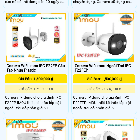
của nó có thể dùng đến 90 ngày sau
chuyên dụng. Camera sữ dụng cảm
một lần sạc. Công nghệ phát hiện
biến hinh ảnh Độ phân giải 4.0MP
người cho phép máy ảnh phát hiện
cảm biến 1/2. 7” Sony NIR,
3359
3801
hình dạng cơ thể một cách thông
25/30fps@4
minh. Cung cấp khả năng giám sát
trực tiếp 2K để xem rõ những gì
đang xảy ra trong và xung quanh
nhà bạn
Camera WiFi Imou IPC-F22FP Cấu
Camera Wifi Imou Ngoài Trời IPC-
Tạo Nhựa Plastic
F22FEP
Giá Bán: 1,300,000 ₫
Giá Bán: 1,500,000 ₫
Giá gốc: 1,790,000 ₫
Giá gốc: 2,074,000 ₫
Camera IP dùng cho gia đình IPC-
Camera IP dùng cho gia đình IPC-
F22FP IMOU thiết kế thân lắp đặt
F22FEP IMOU thiết kế thân lắp đặt
ngoài trời độ phân giải 2.0
ngoài trời độ phân giải 2.0
megapixel, Tầm quan sát xa 30m
megapixel. Tầm quan sát xa 30m
với công nghệ hồng ngoại thông
với công nghệ hồng ngoại thông
3407
3567
minh cùng các tính năng thông
minh cùng các tính năng thông
minh khác làm tăng khả năng quan
minh khác, làm tăng khả năng quan
sát.
sát.