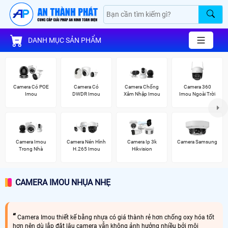
DANH MỤC SẢN PHẨM
Camera Có POE
Camera Có
Camera Chống
Camera 360
Imou
DWDR Imou
Xâm Nhập Imou
Imou Ngoài Trời
Camera Imou
Camera Nén Hình
Camera Ip 3k
Camera Samsung
Trong Nhà
H.265 Imou
Hikvision
CAMERA IMOU NHỤA NHẸ
Camera Imou thiết kế bằng nhựa có giá thành rẻ hơn chống oxy hóa tốt
hơn nên dù lắp đặt lâu camera vẫn không ảnh hưởng nhiều bởi môi