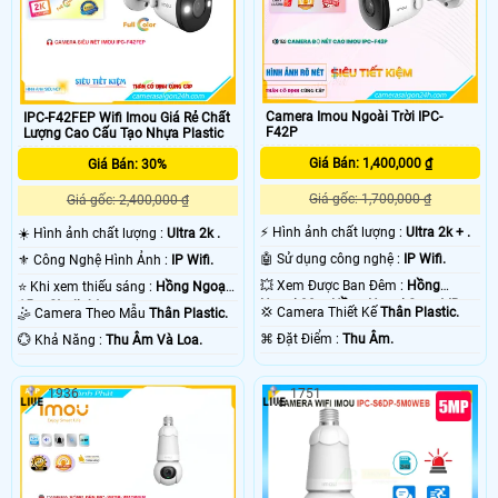
Camera Imou Ngoài Trời IPC-
IPC-F42FEP Wifi Imou Giá Rẻ Chất
F42P
Lượng Cao Cấu Tạo Nhựa Plastic
Giá Bán: 1,400,000 ₫
Giá Bán: 30%
Giá gốc: 1,700,000 ₫
Giá gốc: 2,400,000 ₫
️⚡ Hình ảnh chất lượng :
Ultra 2k + .
☀️ Hình ảnh chất lượng :
Ultra 2k .
🤖️ Sử dụng công nghệ :
IP Wifi.
⚜️ Công Nghệ Hình Ảnh :
IP Wifi.
💥 Xem Được Ban Đêm :
Hồng
⭐ Khi xem thiếu sáng :
Hồng Ngoại
Ngoại 30m Hồng Ngoại Smart IR.
15m Starlight.
💢 Camera Thiết Kế
Thân Plastic.
🤹 Camera Theo Mẫu
Thân Plastic.
️⌘ Đặt Điểm :
Thu Âm.
️💮 Khả Năng :
Thu Âm Và Loa.
1936
1751