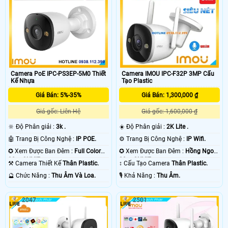
Camera PoE IPC-PS3EP-5M0 Thiết
Camera IMOU IPC-F32P 3MP Cấu
Kế Nhựa
Tạo Plastic
Giá Bán: 5%-35%
Giá Bán: 1,300,000 ₫
Giá gốc: Liên Hệ
Giá gốc: 1,600,000 ₫
🔆 Độ Phân giải :
3k .
☀️ Độ Phân giải :
2K Lite .
🤖️ Trang Bị Công Nghệ :
IP POE.
⚙ Trang Bị Công Nghệ :
IP Wifi.
✪ Xem Được Ban Đêm :
Full Color
✪ Xem Được Ban Đêm :
Hồng Ngoại
30m ONVIF.
30m ONVIF.
⚒ Camera Thiết Kế
Thân Plastic.
↕️ Cấu Tạo Camera
Thân Plastic.
️🔮 Chức Năng :
Thu Âm Và Loa.
️🎙 Khả Năng :
Thu Âm.
2047
2501