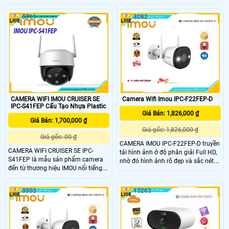
Camera này còn được trang bị tính
cung cấp hình ảnh chất lượng cao
năng phát hiện chuyển động thông
và hiệu suất đáng tin cậy Imou IPC-
5711
3082
minh Khi phát hiện sự chuyển động
S3DP-5M0WJ là sự lựa chọn tuyệt
bất thường Imou IPC-S3DP-3M0WJ
vời cho việc bảo vệ tài sản và gia
sẽ gửi thông báo ngay lập tức đến
đình, cung cấp giải pháp giám sát
điện thoại của bạn giúp bạn kịp thời
hiệu quả và tiện lợi với chất lượng
xử lý các tình huống khẩn cấp
hình ảnh cao và các tính năng
thông minh
CAMERA WIFI IMOU CRUISER SE
Camera Wifi Imou IPC-F22FEP-D
IPC-S41FEP Cấu Tạo Nhựa Plastic
Giá Bán: 1,826,000 ₫
Giá Bán: 1,700,000 ₫
Giá gốc: 1,826,000 ₫
Giá gốc: 00 ₫
CAMERA IMOU IPC-F22FEP-D truyền
CAMERA WIFI CRUISER SE IPC-
tải hình ảnh ở độ phân giải Full HD,
S41FEP là mẫu sản phẩm camera
nhờ đó hình ảnh rõ đẹp và sắc nét.
đến từ thương hiệu IMOU nổi tiếng.
Camera chủ động giữ các mối đe
Sở hữu hình ảnh sắc nét với độ
dọa tránh xa những gì bạn quan
phân giải lên đến 4mp, đèn LED full
tâm. CAMERA IMOU IPC-F22FEP-D
3803
15263
color cho ra hình ảnh có màu ban
có cảm biến 1080P và thuật toán IR
đêm, đàm thoại 2 chiều thông minh,
tiên tiến cung cấp video rõ nét cả
quay xoay 360 độ cùng chống nước
ngày lẫn đêm. Nén H
chuẩn IP66 giúp cho camera dễ