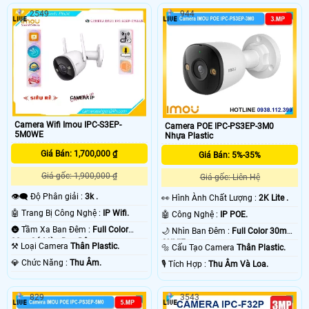
2549
944
Camera Wifi Imou IPC-S3EP-
Camera POE IPC-PS3EP-3M0
5M0WE
Nhựa Plastic
Giá Bán: 1,700,000 ₫
Giá Bán: 5%-35%
Giá gốc: 1,900,000 ₫
Giá gốc: Liên Hệ
👁️‍🗨 Độ Phân giải :
3k .
️👀 Hình Ành Chất Lượng :
2K Lite .
🤖️ Trang Bị Công Nghệ :
IP Wifi.
🤖️ Công Nghệ :
IP POE.
🌚 Tầm Xa Ban Đêm :
Full Color
🌙 Nhìn Ban Đêm :
Full Color 30m
30m Có Màu Ban Ðêm.
ONVIF.
⚒ Loại Camera
Thân Plastic.
🔩 Cấu Tạo Camera
Thân Plastic.
️💎 Chức Năng :
Thu Âm.
️🎙 Tích Hợp :
Thu Âm Và Loa.
829
3543