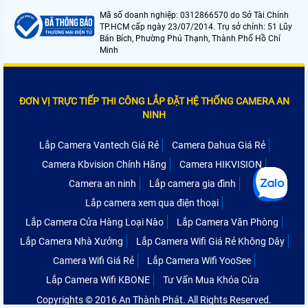
Mã số doanh nghiệp: 0312866570 do Sở Tài Chính
TP.HCM cấp ngày 23/07/2014. Trụ sở chính: 51 Lũy
Bán Bích, Phường Phú Thạnh, Thành Phố Hồ Chí
Minh
ĐƠN VỊ TRỰC TIẾP THI CÔNG LẮP ĐẶT HỆ THỐNG CAMERA AN
NINH
Lắp Camera Vantech Giá Rẻ
Camera Dahua Giá Rẻ
Camera Kbvision Chính Hãng
Camera HIKVISION
Camera an ninh
Lắp camera gia đình
Lắp camera xem qua điện thoại
Lắp Camera Cửa Hàng Loại Nào
Lắp Camera Văn Phòng
Lắp Camera Nhà Xưởng
Lắp Camera Wifi Giá Rẻ Không Dây
Camera Wifi Giá Rẻ
Lắp Camera Wifi YooSee
Lắp Camera Wifi KBONE
Tư Vấn Mua Khóa Cửa
Copyrights © 2016 An Thành Phát. All Rights Reserved.