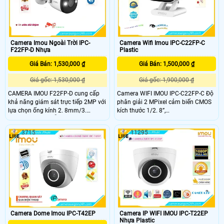
dàng lắp đặt và hoạt động được
trong nhiều điều kiện cũng như vị trí
lắp đặt khác nhau
Camera Imou Ngoài Trời IPC-
Camera Wifi Imou IPC-C22FP-C
F22FP-D Nhựa
Plastic
Giá Bán: 1,530,000 ₫
Giá Bán: 1,500,000 ₫
Giá gốc: 1,530,000 ₫
Giá gốc: 1,900,000 ₫
CAMERA IMOU F22FP-D cung cấp
Camera WIFI IMOU IPC-C22FP-C Độ
khả năng giám sát trực tiếp 2MP với
phân giải 2 MPixel cảm biến CMOS
lựa chọn ống kính 2. 8mm/3.
kích thước 1/2. 8”,
6mm/6mm, nó hỗ trợ bốn đêm các
25/30fps@2MP(1920×1080),Tính
chế độ tầm nhìn cho độ rõ nét như
năng phát hiện con người, phát hiện
3715
11295
ban ngày ngay cả trong bóng tối.
âm thanh bất thường, đàm thoại hai
CAMERA IMOU F22FP-D có cảm
chiều,Tính năng Wifi Hotspot
biến 1080P và thuật toán IR tiên tiến
(AP),Ống kính cố định 2. 8mm cho
cung cấp video rõ nét cả ngày lẫn
góc nhìn 97°(H), 52°(V), 114°(D), tích
đêm
hợp míc với chuẩn âm thanh G.
711a / G
Camera Dome Imou IPC-T42EP
Camera IP WIFI IMOU IPC-T22EP
Nhựa Plastic