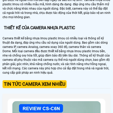
giữ được vẻ ngoài mới mẻ bền đẹp ngay cả sau khi vệ sinh. camera nhựa Imou
plastic Imou có nhiều mẫu mã, hình dáng đa dạng đáp ứng nhu cầu thẩm mỹ
và chức năng khác nhau của người dùng. Đặc biệt, camera này có thể lắp đặt
cả ngoài trời và trong nhà, chịu được tác động của thời tiết, giúp bảo vệ an ninh
cho mọi không gian.
THIẾT KẾ CỦA CAMERA NHỰA PLASTIC
Camera thiết kế bằng nhựa Imou plastic Imou có nhiều loại và thông số kỹ
thuật đa dạng, đáp ứng nhu cầu sử dụng của người dùng. Bao gồm các dòng
camera IP, camera Analog, camera xoay 360 độ, camera thân và camera
Dome. Mỗi loại camera đều được thiết kế bằng nhựa Imou plastic Imou bền,
nhẹ và chống oxy hóa tốt, giúp đảm bảo độ bền lâu dài. Thông số kỹ thuật của
camera sẽ phụ thuộc vào mã camera cụ thể mà người dùng chọn, bao gồm độ
phân giải, góc nhìn, khả năng chống nước, và các tính năng như hồng ngoại,
kết nối mạng. Các camera này phù hợp cho cả lắp đặt trong nhà và ngoài trời,
cung cấp giải pháp an ninh hiệu quả.
TIN TỨC CAMERA XEM NHIỀU