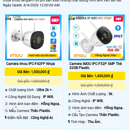
nhựa Imou để giám chi phí sản xuất nhưng chất lượng hình ảnh vẫn sắt nét.
Ngày Upate:
8/4/2026 12:00:00 AM
2208
2631
Camera IMOU IPC-F52P 5MP Thẻ
Camera Imou IPC-F42FP Nhựa
32GB Plastic
Giá Bán: 1,500,000 ₫
Giá Bán: 1,400,000 ₫
Giá gốc: 1,800,000 ₫
Giá gốc: 1,500,000 ₫
☀️ Chất lượng hình :
Ultra 2k + .
☀️ Hình Ành Chất Lượng :
3k .
✳️ Công Nghệ Sử Dụng :
IP Wifi.
👍 Công Nghệ :
IP Wifi.
🌛 Hình ảnh ban đêm :
Hồng Ngoại
🌛 Hình ảnh ban đêm :
Hồng Ngoại
30m Hồng Ngoại SMD.
💦 Mẫu Camera
Thân Plastic.
30m Hồng Ngoại Smart IR.
❄ Cấu Tạo Camera
Thân Plastic.
️🎙 Điểm Nỗi Bật :
Công Nghệ AI.
️🎙 Tích Hợp :
Thu Âm.