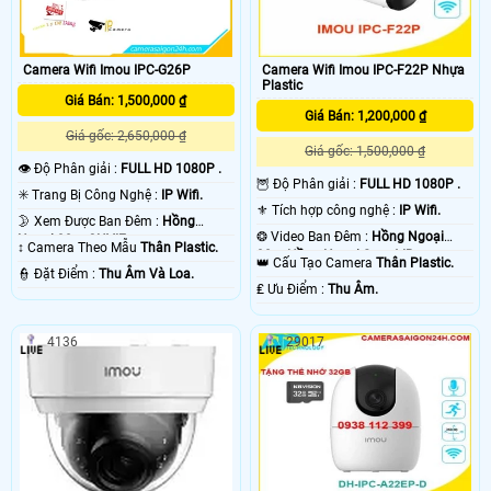
Camera Wifi Imou IPC-G26P
Camera Wifi Imou IPC-F22P Nhựa
Plastic
Giá Bán: 1,500,000 ₫
Giá Bán: 1,200,000 ₫
Giá gốc: 2,650,000 ₫
Giá gốc: 1,500,000 ₫
👁 Độ Phân giải :
FULL HD 1080P .
🦉 Độ Phân giải :
FULL HD 1080P .
✳️ Trang Bị Công Nghệ :
IP Wifi.
⚜️ Tích hợp công nghệ :
IP Wifi.
🌛 Xem Được Ban Đêm :
Hồng
❂ Video Ban Đêm :
Hồng Ngoại
Ngoại 30m ONVIF.
↕️ Camera Theo Mẫu
Thân Plastic.
30m Hồng Ngoại Smart IR.
👑 Cấu Tạo Camera
Thân Plastic.
️👮 Đặt Điểm :
Thu Âm Và Loa.
️₤ Ưu Điểm :
Thu Âm.
4136
29017