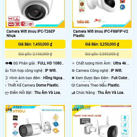
Camera Wifi Imou IPC-T26EP
Camera Wifi Imou IPC-F88FIP-V2
Nhựa
Plastic
Giá Bán: 1,450,000 ₫
Giá Bán: 3,250,000 ₫
Giá gốc: 2,136,000 ₫
Giá gốc: 3,550,000 ₫
👁️‍🗨 Độ Phân giải :
FULL HD 1080P
🔅 Chất lượng hình Ảnh :
Ultra 4k 👍🏾
.
.
👍 Tích hợp công nghệ :
IP Wifi.
⚙ Camera Công nghệ :
IP Wifi.
🌛 Hình ảnh ban đêm :
Hồng Ngoại
❃ Xem Được Ban Đêm :
Full Color
30m Hồng Ngoại Smart IR.
20m Có Màu Ban Ðêm.
↕️ Thiết Kế Camera
Dome Plastic.
🎲 Camera Theo Mẫu
Plastic.
️ლ Điểm Nỗi Bật :
Thu Âm Và Loa.
️🛃 Chức Năng :
Thu Âm Và Loa.
7593
20108