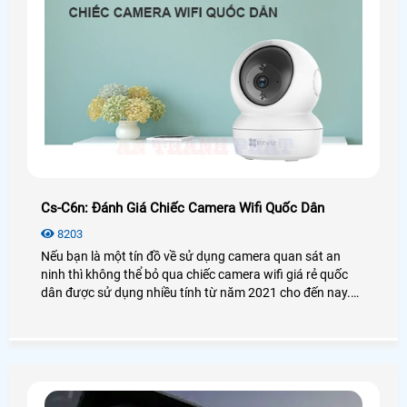
Cs-C6n: Đánh Giá Chiếc Camera Wifi Quốc Dân
8203
Nếu bạn là một tín đồ về sử dụng camera quan sát an
ninh thì không thể bỏ qua chiếc camera wifi giá rẻ quốc
dân được sử dụng nhiều tính từ năm 2021 cho đến nay.
Vậy camera Ezviz CS-C6N có thật sự tốt và hiệu quả như
lời đồn? Để biết thêm chi tiết mời bạn xem qua bài viết
đánh giá camera CS-C6N dưới đây nhé!