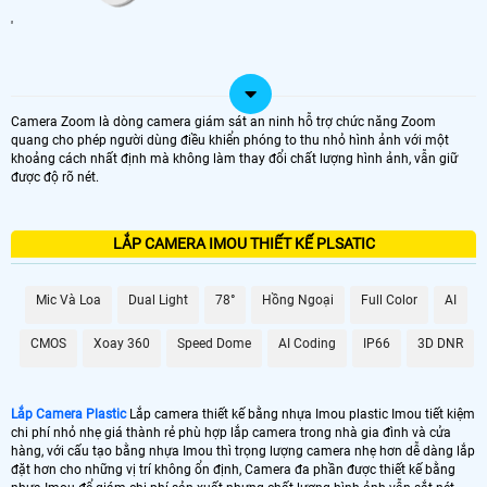
'
Camera Zoom là dòng camera giám sát an ninh hỗ trợ chức năng Zoom
quang cho phép người dùng điều khiển phóng to thu nhỏ hình ảnh với một
khoảng cách nhất định mà không làm thay đổi chất lượng hình ảnh, vẫn giữ
được độ rõ nét.
LẮP CAMERA IMOU THIẾT KẾ PLSATIC
Mic Và Loa
Dual Light
78°
Hồng Ngoại
Full Color
AI
CMOS
Xoay 360
Speed Dome
AI Coding
IP66
3D DNR
Lắp Camera Plastic
Lắp camera thiết kế bằng nhựa Imou plastic Imou tiết kiệm
chi phí nhỏ nhẹ giá thành rẻ phù hợp lắp camera trong nhà gia đình và cửa
hàng, với cấu tạo bằng nhựa Imou thì trọng lượng camera nhẹ hơn dễ dàng lắp
đặt hơn cho những vị trí không ổn định, Camera đa phần được thiết kế bằng