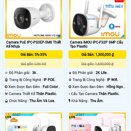
Camera PoE IPC-PS3EP-5M0 Thiết
Camera IMOU IPC-F32P 3MP Cấu
Kế Nhựa
Tạo Plastic
Giá Bán: 5%-35%
Giá Bán: 1,300,000 ₫
Giá gốc: Liên Hệ
Giá gốc: 1,600,000 ₫
🔆 Độ Phân giải :
3k .
☀️ Độ Phân giải :
2K Lite .
🤖️ Trang Bị Công Nghệ :
IP POE.
⚙ Trang Bị Công Nghệ :
IP Wifi.
✪ Xem Được Ban Đêm :
Full Color
✪ Xem Được Ban Đêm :
Hồng Ngoại
30m ONVIF.
30m ONVIF.
⚒ Camera Thiết Kế
Thân Plastic.
↕️ Cấu Tạo Camera
Thân Plastic.
️🔮 Chức Năng :
Thu Âm Và Loa.
️🎙 Khả Năng :
Thu Âm.
2047
2501