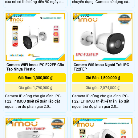
của nó có thể dùng đến 90 ngày sau
chuyên dụng. Camera sữ dụng cảm
một lần sạc. Công nghệ phát hiện
biến hinh ảnh Độ phân giải 4.0MP
người cho phép máy ảnh phát hiện
cảm biến 1/2. 7” Sony NIR,
3359
3802
hình dạng cơ thể một cách thông
25/30fps@4
minh. Cung cấp khả năng giám sát
trực tiếp 2K để xem rõ những gì
đang xảy ra trong và xung quanh
nhà bạn
Camera WiFi Imou IPC-F22FP Cấu
Camera Wifi Imou Ngoài Trời IPC-
Tạo Nhựa Plastic
F22FEP
Giá Bán: 1,300,000 ₫
Giá Bán: 1,500,000 ₫
Giá gốc: 1,790,000 ₫
Giá gốc: 2,074,000 ₫
Camera IP dùng cho gia đình IPC-
Camera IP dùng cho gia đình IPC-
F22FP IMOU thiết kế thân lắp đặt
F22FEP IMOU thiết kế thân lắp đặt
ngoài trời độ phân giải 2.0
ngoài trời độ phân giải 2.0
megapixel, Tầm quan sát xa 30m
megapixel. Tầm quan sát xa 30m
với công nghệ hồng ngoại thông
với công nghệ hồng ngoại thông
3407
3568
minh cùng các tính năng thông
minh cùng các tính năng thông
minh khác làm tăng khả năng quan
minh khác, làm tăng khả năng quan
sát.
sát.