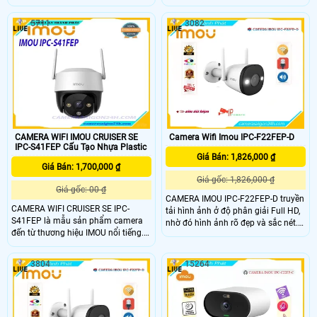
Camera này còn được trang bị tính
cung cấp hình ảnh chất lượng cao
năng phát hiện chuyển động thông
và hiệu suất đáng tin cậy Imou IPC-
5711
3082
minh Khi phát hiện sự chuyển động
S3DP-5M0WJ là sự lựa chọn tuyệt
bất thường Imou IPC-S3DP-3M0WJ
vời cho việc bảo vệ tài sản và gia
sẽ gửi thông báo ngay lập tức đến
đình, cung cấp giải pháp giám sát
điện thoại của bạn giúp bạn kịp thời
hiệu quả và tiện lợi với chất lượng
xử lý các tình huống khẩn cấp
hình ảnh cao và các tính năng
thông minh
CAMERA WIFI IMOU CRUISER SE
Camera Wifi Imou IPC-F22FEP-D
IPC-S41FEP Cấu Tạo Nhựa Plastic
Giá Bán: 1,826,000 ₫
Giá Bán: 1,700,000 ₫
Giá gốc: 1,826,000 ₫
Giá gốc: 00 ₫
CAMERA IMOU IPC-F22FEP-D truyền
CAMERA WIFI CRUISER SE IPC-
tải hình ảnh ở độ phân giải Full HD,
S41FEP là mẫu sản phẩm camera
nhờ đó hình ảnh rõ đẹp và sắc nét.
đến từ thương hiệu IMOU nổi tiếng.
Camera chủ động giữ các mối đe
Sở hữu hình ảnh sắc nét với độ
dọa tránh xa những gì bạn quan
phân giải lên đến 4mp, đèn LED full
tâm. CAMERA IMOU IPC-F22FEP-D
3804
15264
color cho ra hình ảnh có màu ban
có cảm biến 1080P và thuật toán IR
đêm, đàm thoại 2 chiều thông minh,
tiên tiến cung cấp video rõ nét cả
quay xoay 360 độ cùng chống nước
ngày lẫn đêm. Nén H
chuẩn IP66 giúp cho camera dễ