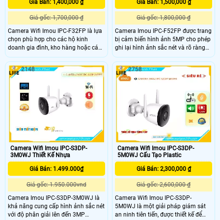
Giá Bán: 1,400,000 ₫
Giá Bán: 1,500,000 ₫
Giá gốc: 1,700,000 ₫
Giá gốc: 1,800,000 ₫
Camera Wifi Imou IPC-F32FP là lựa
Camera Imou IPC-F52FP được trang
chọn phù hợp cho các hộ kinh
bị cảm biến hình ảnh 5MP cho phép
doanh gia đình, kho hàng hoặc các
ghi lại hình ảnh sắc nét và rõ ràng
khu vực cần giám sát ngoài trời với
ngay cả trong điều kiện ánh sáng
yêu cầu về chất lượng hình ảnh và
yếu. Tính năng full color của camera
2148
2758
tính năng thông minh giúp ghi lại
cho phép bạn theo dõi trong bóng
hình ảnh rõ nét và chi tiết của khu
tối với khoảng cách lên đến 30 mét
vực giám sát tích hợp công nghệ
mà vẫn có màu ban đêm Imou IPC-
phát hiện chuyển động thông minh
F52FP thiết kế chắc chắn và hiện
giúp gửi thông báo khi có hoạt động
đại phù hợp với nhiều môi trường,
nghi ngờ xảy ra trong khu vực giám
camera này có khả năng hoạt động
sát
ổn định ngay cả trong những điều
kiện thời tiết khắc nghiệt nhất như
mưa to hay bụi bẩn
Camera Wifi Imou IPC-S3DP-
Camera Wifi Imou IPC-S3DP-
3M0WJ Thiết Kế Nhựa
5M0WJ Cấu Tạo Plastic
Giá Bán: 1.499.000₫
Giá Bán: 2,300,000 ₫
Giá gốc: 1.950.000vnd
Giá gốc: 2,600,000 ₫
Camera Imou IPC-S3DP-3M0WJ là
Camera Wifi Imou IPC-S3DP-
khả năng cung cấp hình ảnh sắc nét
5M0WJ là một giải pháp giám sát
với độ phân giải lên đến 3MP
an ninh tiên tiến, được thiết kế để