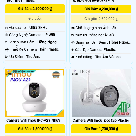
Tạo Nhựa Plastic
B7ED-5M0TEA-EU/FSP14
Giá Bán: 2,100,000 ₫
Giá Bán: 3,200,000 ₫
Giá gốc:
Giá gốc: 3,600,000 ₫
️👀 Độ sắc nét :
Ultra 2k + .
👁 Chất lượng hình Ảnh :
3k .
⚛️ Công Nghệ Camera :
IP Wifi.
®️ Camera Công nghệ :
4G.
🔦 Video Ban Đêm :
Hồng Ngoại
💡 Giám sát Ban Đêm :
Hồng Ngoại
30m Hồng Ngoại Smart IR.
20m Hồng Ngoại SMD.
🌧️ Thiết Kế Camera
Thân Plastic.
❄ Cấu Tạo Camera
Plastic.
️💫 Ưu Điểm :
Thu Âm.
️🔔 Khả Năng :
Thu Âm Và Loa.
28741
11024
Camera Wifi Imou IPC-A23 Nhựa
Camera Wifi Imou Ipcg42p Plastic
Giá Bán: 1,300,000 ₫
Giá Bán: 1,700,000 ₫