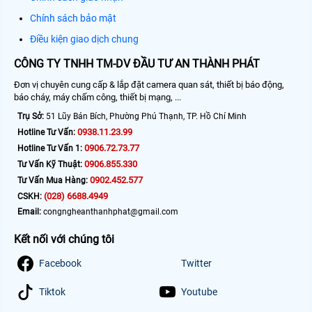
Chính sách bảo mật
Điều kiện giao dịch chung
CÔNG TY TNHH TM-DV ĐẦU TƯ AN THÀNH PHÁT
Đơn vị chuyên cung cấp & lắp đặt camera quan sát, thiết bị báo động,
báo cháy, máy chấm công, thiết bị mạng, ...
Trụ Sở:
51 Lũy Bán Bích, Phường Phú Thạnh, TP. Hồ Chí Minh
0938.11.23.99
Hotline Tư Vấn:
0906.72.73.77
Hotline Tư Vấn 1:
0906.855.330
Tư Vấn Kỹ Thuật:
0902.452.577
Tư Vấn Mua Hàng:
(028) 6688.4949
CSKH:
Email:
congngheanthanhphat@gmail.com
Kết nối với chúng tôi
Facebook
Twitter
Tiktok
Youtube