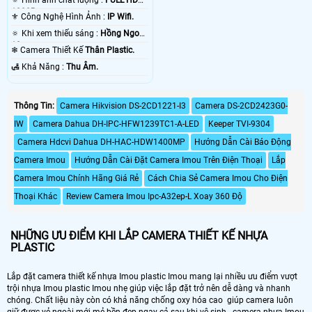
🔅 Hình ảnh chất lượng :
FULL HD
1080P .
⚜️ Công Nghệ Hình Ảnh :
IP Wifi.
🔅 Khi xem thiếu sáng :
Hồng Ngoại
10m .
❄ Camera Thiết Kế
Thân Plastic.
️🛃 Khả Năng :
Thu Âm.
Thông Tin:
Camera Hikvision DS-2CD1221-I3
Camera DS-2CD2423G0-
IW
Camera Dahua DH-IPC-HFW1239TC1-A-LED
Keeper TVI-9304
Camera Hdcvi Dahua DH-HAC-HDW1400MP
Hướng Dẫn Cài Báo Động
Camera Imou
Hướng Dẫn Cài Đặt Camera Imou Trên Điện Thoại
Lắp
Camera Imou Chính Hãng Giá Rẻ
Cách Chia Sẻ Camera Imou Cho Điện
Thoại Khác
Review Camera Imou Ipc-A32ep-L Xoay 360 Độ
NHỮNG ƯU ĐIỂM KHI LẮP CAMERA THIẾT KẾ NHỰA
PLASTIC
Lắp đặt camera thiết kế nhựa Imou plastic Imou mang lại nhiều ưu điểm vượt
trội nhựa Imou plastic Imou nhẹ giúp việc lắp đặt trở nên dễ dàng và nhanh
chóng. Chất liệu này còn có khả năng chống oxy hóa cao giúp camera luôn