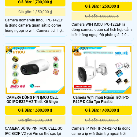
Giá Bán: 1,700,000 ₫
Giá Bán: 1,250,000 ₫
Giá gốc: 1,850,000 ₫
Giá gốc: 1,586,000 ₫
Camera dome wifi imou IPC-T42EP
Camera WIFI IMOU IPC-T22EP là
là dòng camera quan sát ip dome
dòng camera quan sát tích hợp cảm
hồng ngoại ip wifi. Camera tích hợp
biến hồng ngoại Độ phân giải 2.0
cảm biến hồng ngoại Độ phân giải
MP cảm biến CMOS kích thước 1/2.
4.0 MP, cảm biến CMOS kích thước
8”,
1/2. 8”, 25/30fps@4
13703
3269
25/30fps@4.0M(1920X1080),Chuẩn
nén H
CAMERA DÙNG PIN IMOU CELL
Camera Wifi Imou Ngoài Trời IPC-
GO IPC-B32P-V2 Thiết Kế Nhựa
F42P-D Cấu Tạo Plastic
Giá Bán: 1,600,000 ₫
Giá Bán: 1,400,000 ₫
Giá gốc: 1,900,000 ₫
Giá gốc: 1,600,000 ₫
CAMERA DÙNG PIN IMOU CELL GO
Camera IP WIFI IPC-F42P-D là dòng
IPC-B32P-V2 với Pin có thể sạc lại
camera ip wifi thân trụ ngoài trời