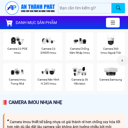
DANH MỤC SẢN PHẨM
Camera Có POE
Camera Có
Camera Chống
Camera 360
Imou
DWDR Imou
Xâm Nhập Imou
Imou Ngoài Trời
Camera Imou
Camera Nén Hình
Camera Ip 3k
Camera Samsung
Trong Nhà
H.265 Imou
Hikvision
CAMERA IMOU NHỤA NHẸ
Camera Imou thiết kế bằng nhựa có giá thành rẻ hơn chống oxy hóa tốt
hơn nên dù lắp đặt lâu camera vẫn không ảnh hưởng nhiều bởi môi