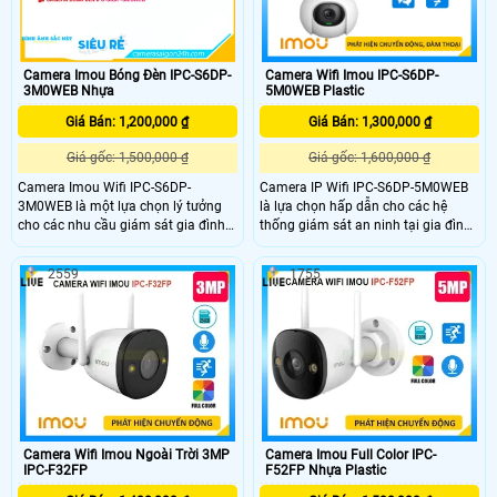
Camera Imou Bóng Đèn IPC-S6DP-
Camera Wifi Imou IPC-S6DP-
3M0WEB Nhựa
5M0WEB Plastic
Giá Bán: 1,200,000 ₫
Giá Bán: 1,300,000 ₫
Giá gốc: 1,500,000 ₫
Giá gốc: 1,600,000 ₫
Camera Imou Wifi IPC-S6DP-
Camera IP Wifi IPC-S6DP-5M0WEB
3M0WEB là một lựa chọn lý tưởng
là lựa chọn hấp dẫn cho các hệ
cho các nhu cầu giám sát gia đình
thống giám sát an ninh tại gia đình
hoặc văn phòng, với sự kết hợp giữa
hoặc văn phòng, kết hợp giữa thiết
chất lượng hình ảnh tốt tính năng
kế tiện lợi và các tính năng tiên tiến
2559
1755
thông minh và khả năng kết nối linh
Hỗ trợ thẻ nhớ lên đến 256GB cho
hoạt.
phép lưu trữ nhiều video ghi hình
mà không cần đến các thiết bị lưu
trữ bên ngoài.
Camera Wifi Imou Ngoài Trời 3MP
Camera Imou Full Color IPC-
IPC-F32FP
F52FP Nhựa Plastic