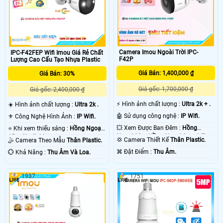
Camera Imou Ngoài Trời IPC-
IPC-F42FEP Wifi Imou Giá Rẻ Chất
F42P
Lượng Cao Cấu Tạo Nhựa Plastic
Giá Bán: 1,400,000 ₫
Giá Bán: 30%
Giá gốc: 1,700,000 ₫
Giá gốc: 2,400,000 ₫
️⚡ Hình ảnh chất lượng :
Ultra 2k + .
☀️ Hình ảnh chất lượng :
Ultra 2k .
🤖️ Sử dụng công nghệ :
IP Wifi.
⚜️ Công Nghệ Hình Ảnh :
IP Wifi.
💥 Xem Được Ban Đêm :
Hồng
⭐ Khi xem thiếu sáng :
Hồng Ngoại
Ngoại 30m Hồng Ngoại Smart IR.
15m Starlight.
💢 Camera Thiết Kế
Thân Plastic.
🤹 Camera Theo Mẫu
Thân Plastic.
️⌘ Đặt Điểm :
Thu Âm.
️💮 Khả Năng :
Thu Âm Và Loa.
1937
1751