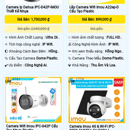
Camera Ip Dahua IPC-D42P-IMOU
Lắp Camera Wifi Imou A22ep-D
Thiết Kế Nhựa
Cấu Tạo Plastic
Giá Bán: 1,700,000 ₫
Giá Bán: 899,000 ₫
Giá gốc: 2,040,000 ₫
Giá gốc:
🔆 Hình Ành Chất Lượng :
Ultra 2k .
✨ Hình ảnh chất lượng :
FULL HD
1080P .
⚛️ Tích hợp công nghệ :
IP Wifi.
🕉️ Công Nghệ Hình Ảnh :
IP Wifi.
🌔 Khoảng Cách Ban Đêm :
Hồng
🔦 Khi xem thiếu sáng :
Hồng Ngoại
Ngoại 20m .
10m Hồng Ngoại Smart IR.
🔩 Cấu Tạo Camera
Dome Plastic.
🔩 Camera Theo Mẫu
Dome Plastic.
️✔️ Ưu Điểm :
Công Nghệ AI.
️💎 Khả Năng :
Thu Âm Và Loa.
6761
1719
Camera Wifi Imou IPC-G42P Cấu
Camera Imou 4G & Wi-Fi IPC-