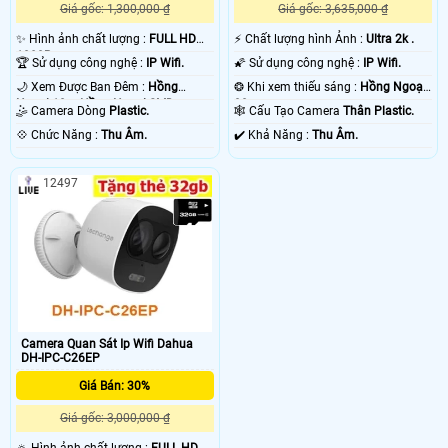
Giá gốc: 1,300,000 ₫
Giá gốc: 3,635,000 ₫
✨ Hình ảnh chất lượng :
FULL HD
️⚡ Chất lượng hình Ảnh :
Ultra 2k .
1080P .
🏆 Sử dụng công nghệ :
IP Wifi.
🌠 Sử dụng công nghệ :
IP Wifi.
🌙 Xem Được Ban Đêm :
Hồng
❂ Khi xem thiếu sáng :
Hồng Ngoại
Ngoại 10m Hồng Ngoại SMD.
30m .
🤹 Camera Dòng
Plastic.
🕸️ Cấu Tạo Camera
Thân Plastic.
️💠 Chức Năng :
Thu Âm.
️✔️ Khả Năng :
Thu Âm.
12497
Camera Quan Sát Ip Wifi Dahua
DH-IPC-C26EP
Giá Bán: 30%
Giá gốc: 3,000,000 ₫