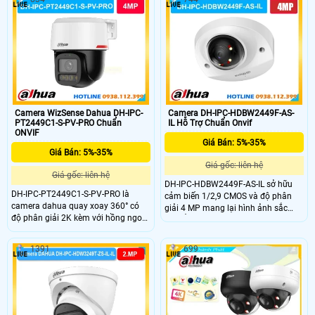
hợp PTZ xoay ngang 345°, dọc 90°,
đêm. Hỗ trợ quay quét ngang 345°,
báo động chủ động bằng còi hú và
dọc 90°, tích hợp mic, đàm thoại 2
đèn chớp, có mic và đàm thoại 2
chiều.
chiều.
Camera WizSense Dahua DH-IPC-
Camera DH-IPC-HDBW2449F-AS-
PT2449C1-S-PV-PRO Chuẩn
IL Hỗ Trợ Chuẩn Onvif
ONVIF
Giá Bán: 5%-35%
Giá Bán: 5%-35%
Giá gốc: liên hệ
Giá gốc: liên hệ
DH-IPC-HDBW2449F-AS-IL sở hữu
DH-IPC-PT2449C1-S-PV-PRO là
cảm biến 1/2,9 CMOS và độ phân
camera dahua quay xoay 360° có
giải 4 MP mang lại hình ảnh sắc
độ phân giải 2K kèm với hồng ngoại
nét. Ống kính 2,8 mm hoặc 3,6 mm
tâm xa 30m giám sát sắc nét cả
với góc nhìn lên đến 101° hoặc 83°.
ngày và đêm. Camera này còn hỗ
Đèn hồng ngoại và đèn ánh sáng
1391
699
trợ đàm thoại âm thành 2 chiều nhờ
ấm chiếu xa 30 m hỗ trợ quan sát
tích hợp mic vs loa có hỗ trợ tên
ban đêm. Hỗ trợ thẻ nhớ lưu trữ tối
miền xem từ xa qua web hoặc app
đa 256GB và tên miền xem camera
có khả năng lưu trữ độc lập nhờ có
từ xa qua app hoặc web.
khay thẻ nhớ dung lượng lên đến
512GB.