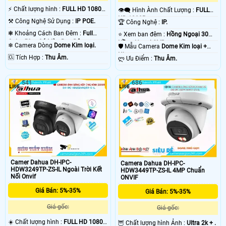
️⚡ Chất lượng hình :
FULL HD 1080P
👁️‍🗨 Hình Ành Chất Lượng :
FULL
.
HD 1080P .
⚒ Công Nghệ Sử Dụng :
IP POE.
🏆 Công Nghệ :
IP.
❃ Khoảng Cách Ban Đêm :
Full
⭐ Xem ban đêm :
Hồng Ngoại 30m
Color 50m Có Màu Ban Ðêm.
Hồng Ngoại SMD.
❄ Camera Dòng
Dome Kim loại.
🛡 Mẫu Camera
Dome Kim loại +
Nhựa.
️🆑 Tích Hợp :
Thu Âm.
️ლ Ưu Điểm :
Thu Âm.
541
686
Camer Dahua DH-IPC-
Camera Dahua DH-IPC-
HDW3249TP-ZS-IL Ngoài Trời Kết
HDW3449TP-ZS-IL 4MP Chuẩn
Nối Onvif
ONVIF
Giá Bán: 5%-35%
Giá Bán: 5%-35%
Giá gốc:
Giá gốc:
☀️ Chất lượng hình :
FULL HD 1080P
🦉 Chất lượng hình Ảnh :
Ultra 2k + .