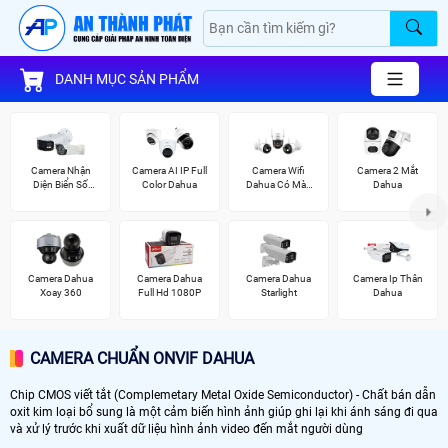
DANH MỤC SẢN PHẨM
Camera Nhận
Camera AI IP Full
Camera Wifi
Camera 2 Mắt
Diện Biển Số
Color Dahua
Dahua Có Màu
Dahua
Dahua
Ban Đêm
Camera Dahua
Camera Dahua
Camera Dahua
Camera Ip Thân
Xoay 360
Full Hd 1080P
Starlight
Dahua
CAMERA CHUẨN ONVIF DAHUA
Chip CMOS viết tắt (Complemetary Metal Oxide Semiconductor) - Chất bán dẫn
oxit kim loại bổ sung là một cảm biến hình ảnh giúp ghi lại khi ánh sáng đi qua
và xử lý trước khi xuất dữ liệu hình ảnh video đến mắt người dùng