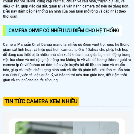
chuẩn kết nối ONVIF cung cấp các tiêu chuẩn về cấu hình, truyền dữ liệu, và
điều khiển, giúp việc cài đặt, quản lý và vận hành camera trở nên dễ dàng hơn.
Điều này đảm bảo hệ thống an ninh của bạn luôn mở rộng và cập nhật theo
thời gian.
CAMERA ONVIF CÓ NHIỀU ƯU ĐIỂM CHO HỆ THỐNG
Camera IP chuẩn Onvif Dahua mang lại nhiều ưu điểm vượt trội, giúp hệ thống
giám sát linh hoạt và hiệu quả hơn. camera ip Onvif Dahua cho phép tích hợp
dễ dàng các thiết bị từ nhiều nhà sản xuất khác nhau, giúp bạn linh động trong
việc lựa chọn và mở rộng hệ thống mà không lo về vấn đề tương thích. ngoài ra
camera ip Onvif Dahua nó đảm bảo việc truyền tải dữ liệu an toàn và chuẩn
hóa, giúp cải thiện chất lượng hình ảnh và tốc độ phản hồi. với tính chuẩn hóa
của ONVIF, việc cài đặt, quản lý, và bảo trì trở nên đơn giản hơn, tiết kiệm thời
gian và chi phí cho người sử dụng.
TIN TỨC CAMERA XEM NHIỀU