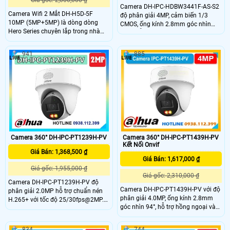
Giá gốc: 2,000,000 ₫
Camera DH-IPC-HDBW3441F-AS-S2
Camera Wifi 2 Mắt DH-H5D-5F
độ phân giải 4MP, cảm biến 1/3
10MP (5MP+5MP) là dòng dòng
CMOS, ống kính 2.8mm góc nhìn
Hero Series chuyên lắp trong nhà
102°, hỗ trợ Starlight, WDR 120dB,
với khả năng giám sát hình ảnh
H.265+, AI SMD 4.0, hồng ngoại
chất lượng 3K toàn cảnh không góc
30m, thẻ nhớ 256GB, tích hợp mic,
941
885
khuất với 1 ống kính cố định và 1
nguồn DC12V/PoE, chuẩn bảo vệ
ống kính xoay 360. Ngoài ra camera
IP67 và IK10.
wifi DH-H5D-5F còn giúp đảm bảo
an ninh hiệu quả với tính năng phát
hiện người và thú cưng với độ chính
xác cao
Camera 360° DH-IPC-PT1239H-PV
Camera 360° DH-IPC-PT1439H-PV
Kết Nối Onvif
Giá Bán: 1,368,500 ₫
Giá Bán: 1,617,000 ₫
Giá gốc: 1,955,000 ₫
Giá gốc: 2,310,000 ₫
Camera DH-IPC-PT1239H-PV độ
Camera DH-IPC-PT1439H-PV với độ
phân giải 2.0MP hỗ trợ chuẩn nén
phân giải 4.0MP, ống kính 2.8mm
H.265+ với tốc độ 25/30fps@2MP.
góc nhìn 94°, hỗ trợ hồng ngoại và
Trang bị ống kính 2.8mm, góc nhìn
LED ánh sáng trắng 30m cho hình
103°, hồng ngoại 30m và LED ánh
ảnh rõ nét cả ngày lẫn đêm. Tích
sáng ấm cho hình ảnh có màu ban
834
744