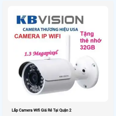
camera wifi Dahua DH,H2AE đang làm mưa làm gió trên
thị trường được An Thành Phát trải nghiệm và chia sẻ lại
cho các bạn!
Lắp Camera Wifi Giá Rẻ Tại Quận 2