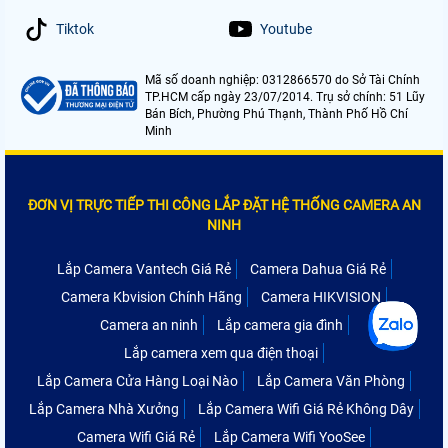
Tiktok
Youtube
Mã số doanh nghiệp: 0312866570 do Sở Tài Chính
TP.HCM cấp ngày 23/07/2014. Trụ sở chính: 51 Lũy
Bán Bích, Phường Phú Thạnh, Thành Phố Hồ Chí
Minh
ĐƠN VỊ TRỰC TIẾP THI CÔNG LẮP ĐẶT HỆ THỐNG CAMERA AN
NINH
Lắp Camera Vantech Giá Rẻ
Camera Dahua Giá Rẻ
Camera Kbvision Chính Hãng
Camera HIKVISION
Camera an ninh
Lắp camera gia đình
Lắp camera xem qua điện thoại
Lắp Camera Cửa Hàng Loại Nào
Lắp Camera Văn Phòng
Lắp Camera Nhà Xưởng
Lắp Camera Wifi Giá Rẻ Không Dây
Camera Wifi Giá Rẻ
Lắp Camera Wifi YooSee