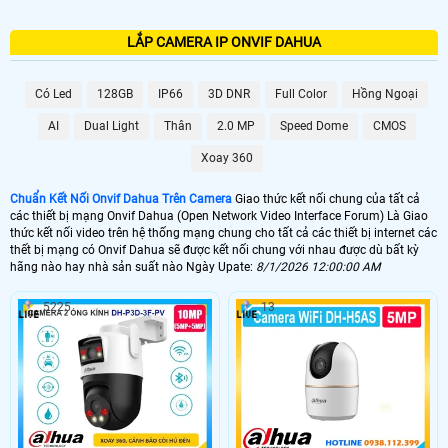
LẮP CAMERA IP ONVIF DAHUA
Có Led
128GB
IP66
3D DNR
Full Color
Hồng Ngoại
AI
Dual Light
Thân
2.0 MP
Speed Dome
CMOS
Xoay 360
Chuẩn Kết Nối Onvif Dahua Trên Camera
Giao thức kết nối chung của tất cả
các thiết bị mạng Onvif Dahua (Open Network Video Interface Forum) Là Giao
thức kết nối video trên hệ thống mạng chung cho tất cả các thiết bị internet các
thết bị mạng có Onvif Dahua sẽ được kết nối chung với nhau được dù bất kỳ
hãng nào hay nhà sản suất nào Ngày Upate:
8/1/2026 12:00:00 AM
5225
13