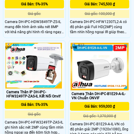
Giá Bán: 5%-35%
Giá Bán: 745,500 ₫
Giá gốc:
Giá gốc: 100,000 ₫
Camera DH-IPC-HDW3849TP-ZS-IL
Camera DH-IPC-HFW1230TL2-A có
mang đến hình ảnh siêu nét 8MP
độ phân giải Full HD(2MP) cùng
với khả năng ghi hình rõ ràng ngay
tầm nhìn hồng ngoại IR giúp theo
cả ban đêm nhờ hồng ngoại 50m và
dõi cả ngày lẫn đêm. Thu âm thanh
đèn LED ánh sáng ấm 40m Mic thu
nhờ mic tích hợp đem lại sự tiện lợi
661
812
âm tích hợp giúp lưu lại âm thanh
khi giám sát từ xa Kết hợp thêm khả
chuẩn xác trong mọi tình huống AI
năng nhận diện thông minh giúp
thông minh phân biệt người và
phát hiện chính xác.Thiết kế bền bỉ
phương tiện hạn chế cảnh báo giả
chuẩn IP67 thích hợp lắp đặt ngoài
giúp giám sát hiệu quả hơn
trời
Camera Thân IP DH-IPC-
Camera Thân DH-IPC-B1E29-A-IL-
HFW3249TP-ZAS-IL Kết Nối Onvif
VN Chuẩn ONVIF
Giá Bán: 5%-35%
Giá Bán: 959,000 ₫
Giá gốc:
Giá gốc: 1,370,000 ₫
Camera DH-IPC-HFW3249TP-ZAS-IL
Camera DH-IPC-B1E29-A-IL-VN có
ghi hình săc nét 2MP cùng tầm nhìn
độ phân giải 2MP (1920x1080), ống
hồng ngoại xa đến 60m tích hợp