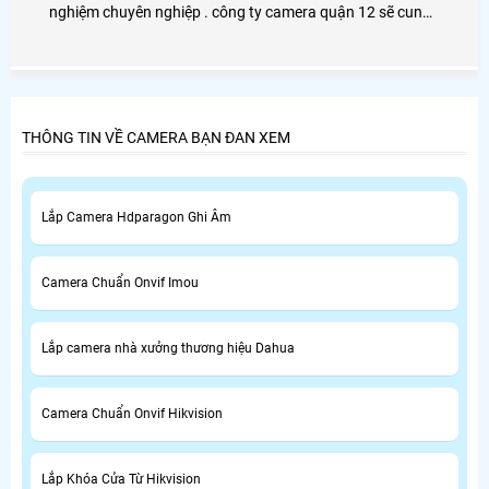
nghiệm chuyên nghiệp . công ty camera quận 12 sẽ cung
cấp cho khách hàng các san phâm camera tốt nhất và
chất luong nhất hiện nay .
THÔNG TIN VỀ CAMERA BẠN ĐAN XEM
Lắp Camera Hdparagon Ghi Âm
Camera Chuẩn Onvif Imou
Lắp camera nhà xưởng thương hiệu Dahua
Camera Chuẩn Onvif Hikvision
Lắp Khóa Cửa Từ Hikvision