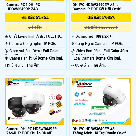
Camera POE DH-IPC-
DH-IPC-HDBW3449EP-AS-IL
HDBW3249RP-ZAS-IL
Camera IP POE Kết Nối Onvif
Giá Bán: 5%-35%
Giá Bán: 5%-35%
Giá gốc:
Giá gốc: 5,200,000 ₫
☀️ Chất lượng hình Ảnh :
FULL HD
🔅 Độ sắc nét :
Ultra 2k + .
1080P .
⚜️ Camera Công nghệ :
IP POE.
⚙ Công Nghệ Camera :
IP POE.
🌛 Giám sát Ban Đêm :
Full Color
🌙 Video Ban Đêm :
Full Color 40m 4
50m Hồng Ngoại SMD.
Chế Độ Xem Ban Đêm.
🐜 Camera Thiết Kế
Dome Kim loại.
↕️ Loại Camera
Dome Kim loại.
️ƒ Khả Năng :
Thu Âm.
️⇝ Ưu Điểm :
Thu Âm.
527
579
Camera DH-IPC-HDBW3449RP-
DH-IPC-HDBW3649EP-AS-IL
ZAS-IL IP POE Chuẩn ONVIF
Thông Minh Hỗ Trợ Chuẩn Onvif