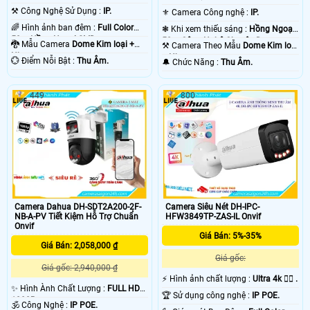
.
⚒ Công Nghệ Sử Dụng :
IP.
⚜️ Camera Công nghệ :
IP.
🌈 Hình ảnh ban đêm :
Full Color
❃ Khi xem thiếu sáng :
Hồng Ngoại
50m Hồng Ngoại SMD.
50m Công Nghệ Chuyên Dụng.
🐉️ Mẫu Camera
Dome Kim loại +
⚒ Camera Theo Mẫu
Dome Kim loại
Nhựa.
+ Nhựa.
️💮 Điểm Nỗi Bật :
Thu Âm.
️🔔 Chức Năng :
Thu Âm.
449
800
Camera Dahua DH-SDT2A200-2F-
Camera Siêu Nét DH-IPC-
NB-A-PV Tiết Kiệm Hỗ Trợ Chuẩn
HFW3849TP-ZAS-IL Onvif
Onvif
Giá Bán: 5%-35%
Giá Bán: 2,058,000 ₫
Giá gốc:
Giá gốc: 2,940,000 ₫
️⚡ Hình ảnh chất lượng :
Ultra 4k 👍🏾 .
✨ Hình Ành Chất Lượng :
FULL HD
🏆 Sử dụng công nghệ :
IP POE.
1080P .
🕉️ Công Nghệ :
IP POE.