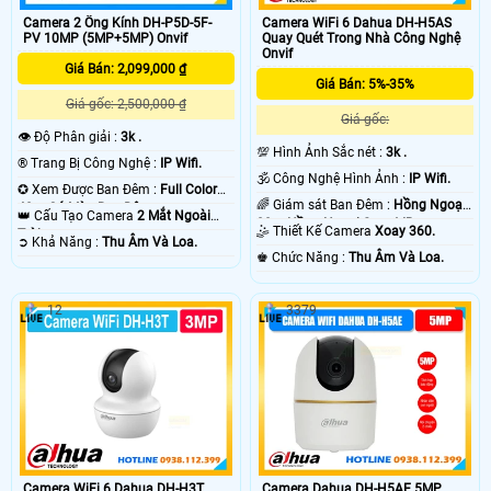
Camera 2 Ống Kính DH-P5D-5F-
Camera WiFi 6 Dahua DH-H5AS
PV 10MP (5MP+5MP) Onvif
Quay Quét Trong Nhà Công Nghệ
Onvif
Giá Bán: 2,099,000 ₫
Giá Bán: 5%-35%
Giá gốc: 2,500,000 ₫
Giá gốc:
👁 Độ Phân giải :
3k .
💯 Hình Ảnh Sắc nét :
3k .
®️ Trang Bị Công Nghệ :
IP Wifi.
🕉️ Công Nghệ Hình Ảnh :
IP Wifi.
✪ Xem Được Ban Đêm :
Full Color
🌈 Giám sát Ban Đêm :
Hồng Ngoại
40m Có Màu Ban Ðêm.
👑 Cấu Tạo Camera
2 Mắt Ngoài
20m Hồng Ngoại Smart IR.
🤹 Thiết Kế Camera
Xoay 360.
Trời.
️➲ Khả Năng :
Thu Âm Và Loa.
️♚ Chức Năng :
Thu Âm Và Loa.
12
3379
Camera WiFi 6 Dahua DH-H3T
Camera Dahua DH-H5AE 5MP