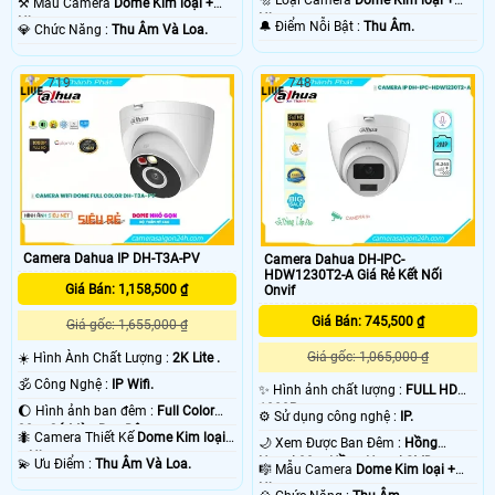
🔩 Loại Camera
Dome Kim loại +
⚒ Mẫu Camera
Dome Kim loại +
Nhựa.
Nhựa.
️🔔 Điểm Nỗi Bật :
Thu Âm.
️💎 Chức Năng :
Thu Âm Và Loa.
719
748
Camera Dahua IP DH-T3A-PV
Camera Dahua DH-IPC-
HDW1230T2-A Giá Rẻ Kết Nối
Giá Bán: 1,158,500 ₫
Onvif
Giá Bán: 745,500 ₫
Giá gốc: 1,655,000 ₫
Giá gốc: 1,065,000 ₫
☀️ Hình Ành Chất Lượng :
2K Lite .
🕉️ Công Nghệ :
IP Wifi.
✨ Hình ảnh chất lượng :
FULL HD
1080P .
🌔 Hình ảnh ban đêm :
Full Color
⚙ Sử dụng công nghệ :
IP.
30m Có Màu Ban Ðêm.
🐜 Camera Thiết Kế
Dome Kim loại
🌙 Xem Được Ban Đêm :
Hồng
+ Nhựa.
Ngoại 30m Hồng Ngoại SMD.
️💫 Ưu Điểm :
Thu Âm Và Loa.
🎼️ Mẫu Camera
Dome Kim loại +
Nhựa.