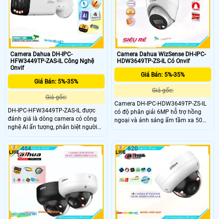
của người và xe cho trải nghiệm
giám sát toàn diện.
Camera Dahua DH-IPC-
Camera Dahua WizSense DH-IPC-
HFW3449TP-ZAS-IL Công Nghệ
HDW3649TP-ZS-IL Có Onvif
Onvif
Giá Bán: 5%-35%
Giá Bán: 5%-35%
Giá gốc:
Giá gốc:
Camera DH-IPC-HDW3649TP-ZS-IL
DH-IPC-HFW3449TP-ZAS-IL được
có độ phân giải 6MP hỗ trợ hồng
đánh giá là dòng camera có công
ngoại và ánh sáng ấm tầm xa 50m.
nghệ AI ấn tượng, phân biệt người
Tich hợp mic thu âm chân thực,
và xe và các tính năng ấn tượng
công nghệ AI giúp phân loại chuyển
khác, ống kính có độ phân giải
động chính xác của người và
464
620
4.0MP hình ảnh sắc nét, chuẩn
phương tiện. Đồng thời hỗ trợ lưu trữ
chống nước IP 67, chống và đạp IK
qua thẻ nhớ tối da 512Gb
10, khe thẻ nhớ 512GB, chuẩn nén
H.265+