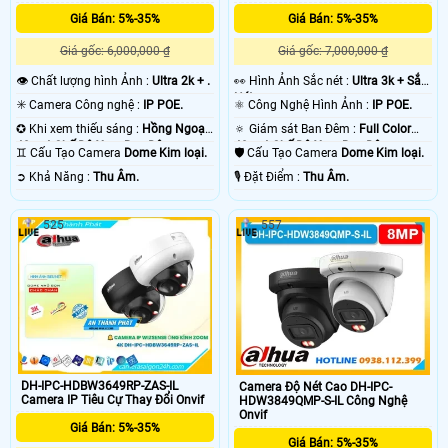
Giá Bán: 5%-35%
Giá Bán: 5%-35%
Giá gốc: 6,000,000 ₫
Giá gốc: 7,000,000 ₫
👁 Chất lượng hình Ảnh :
Ultra 2k + .
️👀 Hình Ảnh Sắc nét :
Ultra 3k + Sắc
Nét .
✳️ Camera Công nghệ :
IP POE.
⚛️ Công Nghệ Hình Ảnh :
IP POE.
✪ Khi xem thiếu sáng :
Hồng Ngoại
🔅 Giám sát Ban Đêm :
Full Color
40m 4 Chế Độ Xem Ban Đêm.
40m 4 Chế Độ Xem Ban Đêm.
♊ Cấu Tạo Camera
Dome Kim loại.
🛡 Cấu Tạo Camera
Dome Kim loại.
️➲ Khả Năng :
Thu Âm.
️🎙 Đặt Điểm :
Thu Âm.
525
557
DH-IPC-HDBW3649RP-ZAS-IL
Camera Độ Nét Cao DH-IPC-
Camera IP Tiêu Cự Thay Đổi Onvif
HDW3849QMP-S-IL Công Nghệ
Onvif
Giá Bán: 5%-35%
Giá Bán: 5%-35%