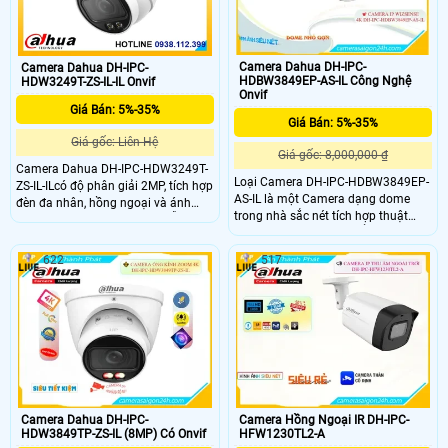
Camera Dahua DH-IPC-
Camera Dahua DH-IPC-
HDBW3849EP-AS-IL Công Nghệ
HDW3249T-ZS-IL-IL Onvif
Onvif
Giá Bán: 5%-35%
Giá Bán: 5%-35%
Giá gốc: Liên Hệ
Giá gốc: 8,000,000 ₫
Camera Dahua DH-IPC-HDW3249T-
Loại Camera DH-IPC-HDBW3849EP-
ZS-IL-ILcó độ phân giải 2MP, tích hợp
AS-IL là một Camera dạng dome
đèn đa nhân, hồng ngoại và ánh
trong nhà sắc nét tích hợp thuật
sáng ấm tầm xa đến 50m. Hỗ trợ
toán AI deep learning để phân biệt
thẻ nhớ 512GB, nguồn 12VDC/PoE,
người và phương tiện là camera ip
đạt chuẩn chống nước IP67 cùng
622
517
poe cung cấp cấp nguồn qua dây
các tính năng AI thông minh như
tín hiệu và kết hợp với khả năng ánh
phát hiện xâm nhập, phân loại
sáng kép vừa hồng ngoại vừa đèn
người và phương tiện.
trợ sáng. Với trang bị chống ngược
sáng DWDR
Camera Dahua DH-IPC-
Camera Hồng Ngoại IR DH-IPC-
HDW3849TP-ZS-IL (8MP) Có Onvif
HFW1230TL2-A