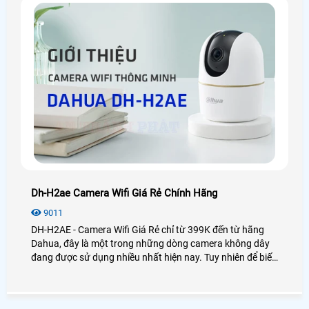
Dh-H2ae Camera Wifi Giá Rẻ Chính Hãng
9011
DH-H2AE - Camera Wifi Giá Rẻ chỉ từ 399K đến từ hãng
Dahua, đây là một trong những dòng camera không dây
đang được sử dụng nhiều nhất hiện nay. Tuy nhiên để biết
được chất lượng của camera này như thế nào thì điều đầu
tiên chúng ta cần đó là xem qua các bài đánh giá sản
phẩm đúng không nào? Sau đây là bài viết review chiếc