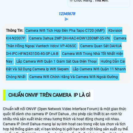
️💠 Chức Năng :
Thu Âm.
1
2
3
4
5
6
7
8
⫸
Thông Tin:
Camera Wifi Tích Hợp Đèn Pha Tapo C720 (4MP)
Kbvision
KH-N2007P
Camera Dahua 2MP DH-HAC-HDW1200MP-S5-VN
Camera
Thân Hồng Ngoại Vantech Hdcvi VP-406SC
Camera Quan Sát DAHUA
DH-IPC-HFW2431DG-4G-SP-LA-B
Camera Wifi Trong Nhà Tốt Nhất Hiện
Nay
Lắp Camera Wifi Quận 1 Giám Sát Qua Điện Thoại
Hướng Dẫn Cài
Đặt Và Sử Dụng Camera Ip Wifi Siepem
Lắp Camera Wifi Quận 11 Nhanh
Chóng Nhất
Camera Wifi Chính Hãng Và Camera Wifi Ngoài Đường
CHUẨN ONVIF TRÊN CAMERA IP LÀ GÌ
Chuẩn kết nối ONVIF (Open Network Video Interface Forum) là một giao thức
quốc tế dành cho camera IP Onvif Dahua , cho phép các thiết bị an ninh từ
nhiều nhà sản xuất khác nhau tương thích và hoạt động chung với nhau.
Camera IP Onvif Dahua mang lại sự linh hoạt cao trong việc lựa chọn và tích
hợp hệ thống giám sát, vì bạn không bị giới hạn bởi một hãng sản xuất cụ thể.