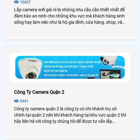
10457
Lắp camera wifi giá rẻ là những nhu cầu cần thiết nhất để
đảm bảo an ninh cho những khu vực mà khách hàng sinh
sống hay làm việc như là hộ gia đình, cửa hàng, shop, văn
phòng, công ty,. . . qua đó tiết kiệm chi phí khi lắp camera
wifi giá rẻ tại Quận 2 những vẫn giúp cho khách hàng có
thể giám sát được những điều cần thiết nhất
Công Ty Camera Quận 2
5941
Công ty camera quận 2 là công ty có chi nhánh trụ sở
chính tại quận 2 nên khi khách hàng tại khu vực quận 2 thì
hãy liên hệ với công ty chúng tôi để được tư vấn lắp
camera tại quận 2 miển phí tận nơi nhanh chống hiệu quả
, AN THÀNH PHÁT có chi nhánh trụ sở tại quận 2 nên
khách hàng cứ yên tâm khi lựa chọn lắp đặt tại công ty