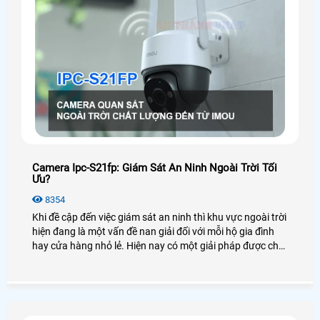
Camera Ipc-S21fp: Giám Sát An Ninh Ngoài Trời Tối
Ưu?
8354
Khi đề cập đến việc giám sát an ninh thì khu vực ngoài trời
hiện đang là một vấn đề nan giải đối với mỗi hộ gia đình
hay cửa hàng nhỏ lẻ. Hiện nay có một giải pháp được cho
là giám sát an ninh ngoài trời tối ưu đó là lắp camera
IPC,S21FP, một sản phẩm đến từ thương hiệu Imou. Vậy
thực hư chất lượng của camera này như thế nào? Có
những tính năng nào nổi bật? Hãy cùng mình đi tìm hiểu
nhé!