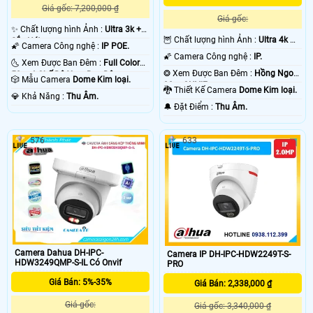
Giá gốc: 7,200,000 ₫
Giá gốc:
✨ Chất lượng hình Ảnh :
Ultra 3k +
🦉 Chất lượng hình Ảnh :
Ultra 4k 👍🏾
Sắc Nét .
🌠 Camera Công nghệ :
IP POE.
.
🌠 Camera Công nghệ :
IP.
🌜 Xem Được Ban Đêm :
Full Color
❂ Xem Được Ban Đêm :
Hồng Ngoại
50m 4 Chế Độ Xem Ban Đêm.
🎲 Mẫu Camera
Dome Kim loại.
30m ONVIF.
🐉️ Thiết Kế Camera
Dome Kim loại.
️💎 Khả Năng :
Thu Âm.
️🔔 Đặt Điểm :
Thu Âm.
576
633
Camera Dahua DH-IPC-
Camera IP DH-IPC-HDW2249T-S-
HDW3249QMP-S-IL Có Onvif
PRO
Giá Bán: 5%-35%
Giá Bán: 2,338,000 ₫
Giá gốc:
Giá gốc: 3,340,000 ₫