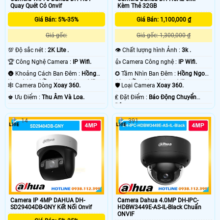
Quay Quét Có Onvif
Kèm Thẻ 32GB
Giá Bán: 5%-35%
Giá Bán: 1,100,000 ₫
Giá gốc:
Giá gốc: 1,300,000 ₫
💯 Độ sắc nét :
2K Lite .
👁 Chất lượng hình Ảnh :
3k .
🏆 Công Nghệ Camera :
IP Wifi.
👍 Camera Công nghệ :
IP Wifi.
🌚 Khoảng Cách Ban Đêm :
Hồng
✪ Tầm Nhìn Ban Đêm :
Hồng Ngoại
Ngoại 10m Hồng Ngoại Smart IR.
10m Hồng Ngoại Smart IR.
🕸️ Camera Dòng
Xoay 360.
🛡 Loại Camera
Xoay 360.
️♚ Ưu Điểm :
Thu Âm Và Loa.
️₤ Đặt Điểm :
Báo Động Chuyển
Động.
14
391
Camera IP 4MP DAHUA DH-
Camera Dahua 4.0MP DH-IPC-
SD29404DB-GNY Kết Nối Onvif
HDBW3449E-AS-IL-Black Chuẩn
ONVIF