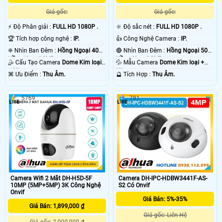
Giá gốc:
Giá gốc:
️⚡ Độ Phân giải :
FULL HD 1080P .
🔆 Độ sắc nét :
FULL HD 1080P .
🏆 Tích hợp công nghệ :
IP.
👍 Công Nghệ Camera :
IP.
❈ Nhìn Ban Đêm :
Hồng Ngoại 40m
🔴 Nhìn Ban Đêm :
Hồng Ngoại 50m
Hồng Ngoại SMD.
Hồng Ngoại SMD.
🤹 Cấu Tạo Camera
Dome Kim loại
💦 Mẫu Camera
Dome Kim loại +
+ Nhựa.
Nhựa.
️⌘ Ưu Điểm :
Thu Âm.
️🔮 Tích Hợp :
Thu Âm.
5769
781
Camera Wifi 2 Mắt DH-H5D-5F
Camera DH-IPC-HDBW3441F-AS-
10MP (5MP+5MP) 3K Công Nghệ
S2 Có Onvif
Onvif
Giá Bán: 5%-35%
Giá Bán: 1,899,000 ₫
Giá gốc: Liên Hệ