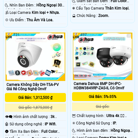
🌜 Giám sát Ban Đêm :
Full Color
🌜 Nhìn Ban Đêm :
Hồng Ngoại 30m
60m Có Màu Ban Ðêm.
❄ Cấu Tạo Camera
Thân Kim loại.
Có Màu Ban Ðêm.
🕉️ Loại Camera
Kim loại + Nhựa.
️🔮 Chức Năng :
Zoom.
️💠 Ưu Điểm :
Thu Âm Và Loa.
721
497
Camera Dahua 8MP DH-IPC-
Camera Không Dây DH-T5A-PV
HDBW3849RP-ZAS-IL Có Onvif
Giá Rẻ Công Nghệ Onvif
Giá Bán: 5%-35%
Giá Bán: 1,312,500 ₫
Giá gốc:
Giá gốc: 1,875,000 ₫
🦉 Chất lượng hình :
Ultra 4k 👍🏾 .
👁️‍🗨 Hình ảnh chất lượng :
3k .
✳️ Công Nghệ Sử Dụng :
IP.
🤖️ Sử dụng công nghệ :
IP Wifi.
🌜 Hình ảnh ban đêm :
Hồng Ngoại
🌚 Tầm Xa Ban Đêm :
Full Color
50m Hồng Ngoại Smart IR.
30m Có Màu Ban Ðêm.