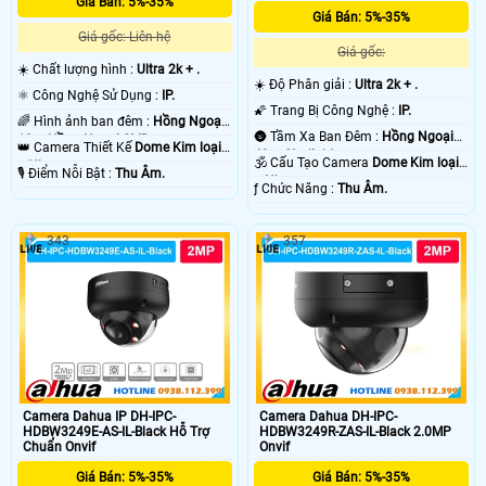
Giá Bán: 5%-35%
Giá Bán: 5%-35%
Giá gốc: Liên hệ
Giá gốc:
☀️ Chất lượng hình :
Ultra 2k + .
☀️ Độ Phân giải :
Ultra 2k + .
⚛️ Công Nghệ Sử Dụng :
IP.
🌠 Trang Bị Công Nghệ :
IP.
🌈 Hình ảnh ban đêm :
Hồng Ngoại
🌚 Tầm Xa Ban Đêm :
Hồng Ngoại
10m Hồng Ngoại SMD.
👑 Camera Thiết Kế
Dome Kim loại
40m Starlight.
🕉️ Cấu Tạo Camera
Dome Kim loại
+ Nhựa.
️🎙 Điểm Nỗi Bật :
Thu Âm.
+ Nhựa.
️ƒ Chức Năng :
Thu Âm.
343
357
Camera Dahua IP DH-IPC-
Camera Dahua DH-IPC-
HDBW3249E-AS-IL-Black Hỗ Trợ
HDBW3249R-ZAS-IL-Black 2.0MP
Chuẩn Onvif
Onvif
Giá Bán: 5%-35%
Giá Bán: 5%-35%