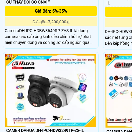
CỰ THAY ĐỔI CÓ ONVIF
IL
Giá Bán: 5%-35%
Giá gốc: 7,200,000 ₫
CameraDH-IPC-HDBW3649RP-ZAS-IL là dòng
DH-IPC-HDW38
camera cao cấp ống kính điều chỉnh hỗ trợ phát
sắc nét từng ch
hiện chuyển động và con người cấp nguồn qua
Đèn kép hồng 
dây mạng. Với 2 chế độ hồng ngoại và led trợ sáng
nhìn đến 30m. 
chip xử lý SMD 4.0 AI SSA chức năng Hàng rào ảo
trợ theo dõi đ
541
686
thông minh ghi hình Full Color 40m ban đêm
người và phươn
an tâm khi giá
CAMER DAHUA DH-IPC-HDW3249TP-ZS-IL
CAMERA DAHU