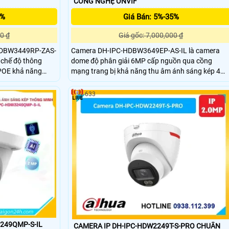
CÔNG NGHỆ ONVIF
5%
Giá Bán: 5%-35%
0 ₫
Giá gốc: 7,000,000 ₫
HDBW3449RP-ZAS-
Camera DH-IPC-HDBW3649EP-AS-IL là camera
 chế độ thông
dome độ phân giải 6MP cấp nguồn qua cồng
POE khả năng
mạng trang bị khả năng thu âm ánh sáng kép 4
l. Camera công
chế độ giám sát ban đêm thông minh và chống
 Có cảm biến SMD
ngược sáng DWDR giúp hình ảnh rõ nét dù ở điều
633
P POE Digital chất
kiện ánh sáng thấp. cảm biến video SMD 4.0 AI
SSA và phân tích hình ảnh thông minh thẻ nhớ
512GB.
249QMP-S-IL
CAMERA IP DH-IPC-HDW2249T-S-PRO CHUẨN