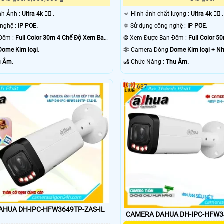
ình Ảnh :
Ultra 4k 👍🏾 .
🔅 Hình ảnh chất lượng :
Ultra 4k 👍🏾 .
⚜️ Camera Công nghệ :
IP POE.
⚛️ Sử dụng công nghệ :
IP POE.
❂ Giám sát Ban Đêm :
Full Color 30m 4 Chế Độ Xem Ban
❂ Xem Được Ban Đêm :
Full Color 
Dome Kim loại.
🕸️ Camera Dòng
Dome Kim loại + N
u Âm.
️🛃 Chức Năng :
Thu Âm.
637
AHUA DH-IPC-HFW3649TP-ZAS-IL
CAMERA DAHUA DH-IPC-HFW34