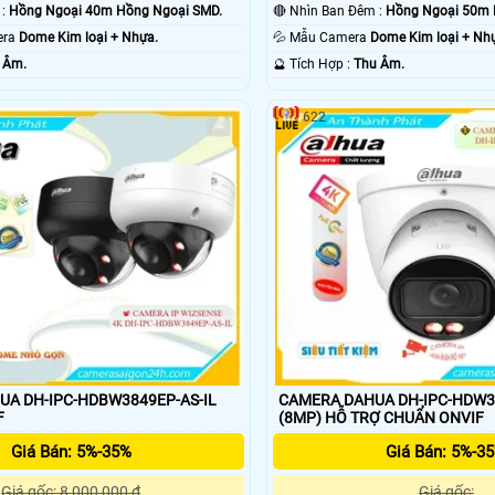
❈ Nhìn Ban Đêm :
Hồng Ngoại 40m Hồng Ngoại SMD.
🔴 Nhìn Ban Đêm :
Hồng Ngoại 50m 
era
Dome Kim loại + Nhựa.
💦 Mẫu Camera
Dome Kim loại + Nh
 Âm.
️🔮 Tích Hợp :
Thu Âm.
622
A DH-IPC-HDBW3849EP-AS-IL
CAMERA DAHUA DH-IPC-HDW38
F
(8MP) HỖ TRỢ CHUẨN ONVIF
Giá Bán: 5%-35%
Giá Bán: 5%-3
Giá gốc: 8,000,000 ₫
Giá gốc: