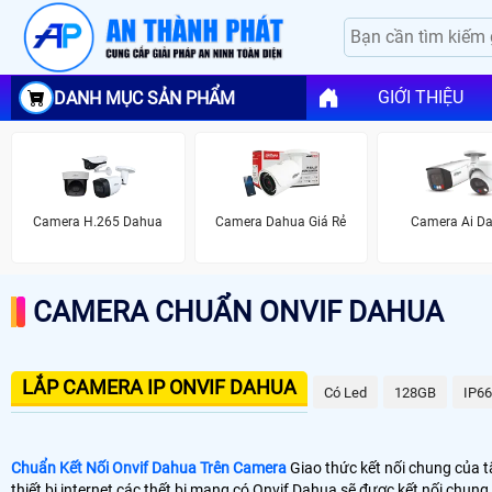
GIỚI THIỆU
DANH MỤC SẢN PHẨM
Camera H.265 Dahua
Camera Dahua Giá Rẻ
Camera Ai D
CAMERA CHUẨN ONVIF DAHUA
LẮP CAMERA IP ONVIF DAHUA
Có Led
128GB
IP66
Chuẩn Kết Nối Onvif Dahua Trên Camera
Giao thức kết nối chung của t
thiết bị internet các thết bị mạng có Onvif Dahua sẽ được kết nối chu