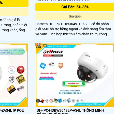
5%
Giá Bán: 5%-35%
Giá gốc:
 đánh giá là
Camera DH-IPC-HDW3649TP-ZS-IL có độ phân
 tượng, phân biệt
giải 6MP hỗ trợ hồng ngoại và ánh sáng ấm tầm
 tượng khác, ống
xa 50m. Tich hợp mic thu âm chân thực, công
ảnh sắc nét,
nghệ AI giúp phân loại chuyển động chính xác của
à đạp IK 10, khe
người và phương tiện. Đồng thời hỗ trợ lưu trữ qu
5+
579
thẻ nhớ tối da 512Gb
ZAS-IL IP POE
DH-IPC-HDBW3649EP-AS-IL THÔNG MINH