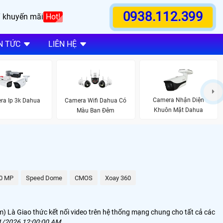
0938.112.399
 khuyến mãi
Hot!
N TỨC
LIÊN HỆ
Camera Nhận Diện
ra Ip 3k Dahua
Camera Wifi Dahua Có
Khuôn Mặt Dahua
Màu Ban Đêm
.0 MP
Speed Dome
CMOS
Xoay 360
m) Là Giao thức kết nối video trên hệ thống mạng chung cho tất cả các
1/2026 12:00:00 AM