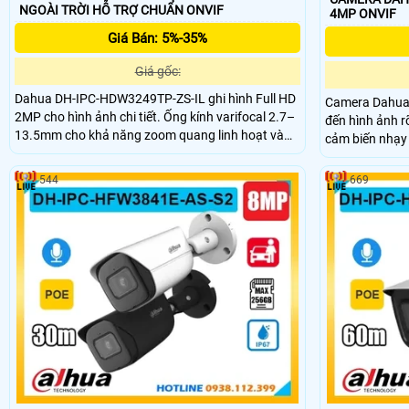
NGOÀI TRỜI HỖ TRỢ CHUẨN ONVIF
4MP ONVIF
Giá Bán: 5%-35%
Giá gốc:
Dahua DH-IPC-HDW3249TP-ZS-IL ghi hình Full HD
Camera Dahua
2MP cho hình ảnh chi tiết. Ống kính varifocal 2.7–
đến hình ảnh r
13.5mm cho khả năng zoom quang linh hoạt và
cảm biến nhạy
điều chỉnh góc nhìn. Hỗ trợ đèn hồng ngoại và đèn
Hỗ trợ hồng ng
sáng trắng cho quan sát màu ban đêm đến 50m.
50m tích hợp m
544
669
Mic tích hợp ghi âm tình huống thực tế. Công nghệ
nhận diện thôn
AI SMD nâng cao phân biệt người và xe giúp giảm
ngày lẫn đêm.
cảnh báo sai cho giám sát liên tục.