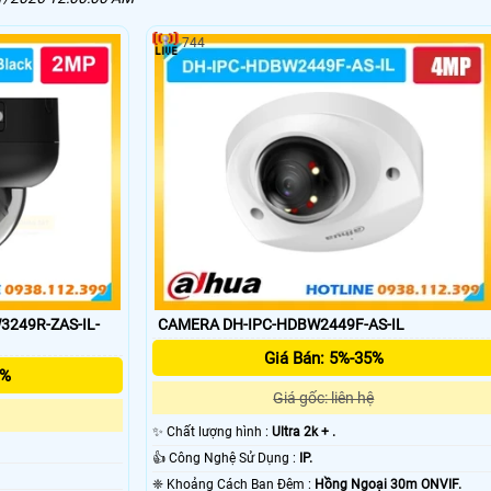
744
249R-ZAS-IL-
CAMERA DH-IPC-HDBW2449F-AS-IL
Giá Bán: 5%-35%
5%
Giá gốc: liên hệ
✨ Chất lượng hình :
Ultra 2k + .
👍 Công Nghệ Sử Dụng :
IP.
❈ Khoảng Cách Ban Đêm :
Hồng Ngoại 30m ONVIF.