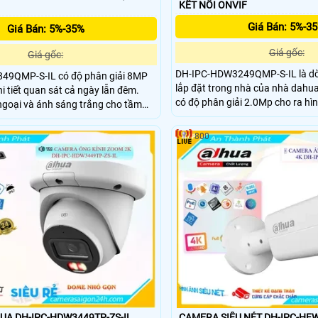
KẾT NỐI ONVIF
Giá Bán: 5%-3
Giá Bán: 5%-35%
Giá gốc:
Giá gốc:
DH-IPC-HDW3249QMP-S-IL là dò
49QMP-S-IL có độ phân giải 8MP
lắp đặt trong nhà của nhà dahua,
i tiết quan sát cả ngày lẫn đêm.
có độ phân giải 2.0Mp cho ra hìn
ngoại và ánh sáng trắng cho tầm
ống kính 2.8mm cho ra gốc nhìn 
Tích hợp Mic ghi âm chuẩn xác hỗ
ảnh vào ban đêm có màu nhờ đè
ầy đủ hơn. Nhận diện chính xác
800
khoảng cách 50m
g tiện hạn chế cảnh báo sai tạo sự
m sát.
A DH-IPC-HDW3449TP-ZS-IL
CAMERA SIÊU NÉT DH-IPC-HFW