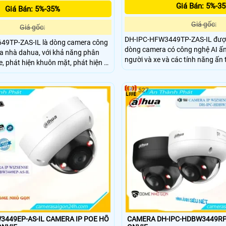
Giá Bán: 5%-3
Giá Bán: 5%-35%
Giá gốc:
Giá gốc:
DH-IPC-HFW3449TP-ZAS-IL được
49TP-ZAS-IL là dòng camera công
dòng camera có công nghệ AI ấn
a nhà dahua, với khả năng phân
người và xe và các tính năng ấn
e, phát hiện khuôn mặt, phát hiện ở
kính có độ phân giải 4.0MP hình 
lảng vảng, phát hiện khuôn mặt, ống
chuẩn chống nước IP 67, chống v
nét cao 6.0MP được trang bị
thẻ nhớ 512GB, chuẩn nén H.26
527
3449EP-AS-IL CAMERA IP POE HỖ
CAMERA DH-IPC-HDBW3449RP-