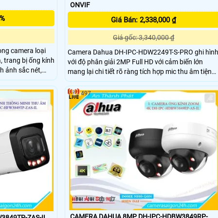
ONVIF
5%
Giá Bán: 2,338,000 ₫
Giá gốc: 3,340,000 ₫
ng camera loại
Camera Dahua DH-IPC-HDW2249T-S-PRO ghi hìn
 trang bị ống kính
với độ phân giải 2MP Full HD với cảm biến lớn
h ảnh sắc nét,
mang lại chi tiết rõ ràng tích hợp mic thu âm tiện
rộng, nhìn hình
theo dõi cả hình ảnh lẫn âm thanh hỗ trợ hồng
n trợ sáng
ngoại ánh sáng ấm 30m cho màu sắc trung thực
497
ban đêm cùng AI SMD Plus giảm báo động giả
phân biệt người và xe hiệu quả
CAMERA DAHUA 8MP DH-IPC-HDBW3849RP-
3849TP-ZAS-IL