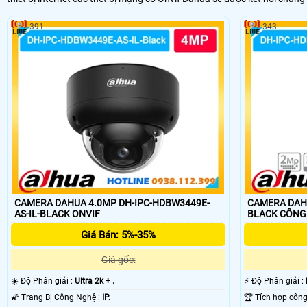
391
343
CAMERA DAHUA 4.0MP DH-IPC-HDBW3449E-
CAMERA DAHU
AS-IL-BLACK ONVIF
BLACK 
Giá Bán: 5%-35%
Giá gốc:
☀️ Độ Phân giải :
Ultra 2k + .
️⚡ Độ Phân giải :
🌠 Trang Bị Công Nghệ :
IP.