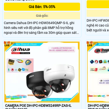
Giá Bán: 5%-35%
Giá gốc:
DH-IPC-HFW36
Camera Dahua DH-IPC-HDW3649QMP-S-IL ghi
nghệ AI cao củ
hình siêu nét với độ phân giải 8MP hỗ trợ hồng
biệt người và x
ngoại và đèn trợ sáng tầm xa 30m giúp quan sát
lại, phát hiện 
ban đêm luôn sáng rõ. Mic thu âm tích hợp ghi lại
kính zoom, độ 
âm thanh chân thực cùng khả năng phân biệt
464
620
chuyển động thông minh của người và xe cho trải
nghiệm giám sát toàn diện.
CAMERA POE DH-IPC-HDBW3249RP-ZAS-IL
DH-IPC-HDBW