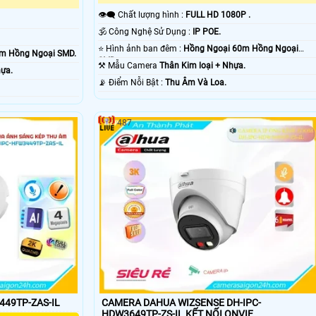
👁️‍🗨 Chất lượng hình :
FULL HD 1080P .
🕉️ Công Nghệ Sử Dụng :
IP POE.
⭐ Hình ảnh ban đêm :
Hồng Ngoại 60m Hồng Ngoại
50m Hồng Ngoại SMD.
SMD.
⚒ Mẫu Camera
Thân Kim loại + Nhựa.
hựa.
️📡 Điểm Nỗi Bật :
Thu Âm Và Loa.
487
49TP-ZAS-IL
CAMERA DAHUA WIZSENSE DH-IPC-
HDW3649TP-ZS-IL KẾT NỐI ONVIF