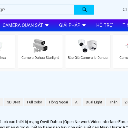
CT
CAMERA QUAN SÁT
GIẢI PHÁP
HỖ TRỢ
TI
ahua
Camera Dahua Starlight
Báo Giá Camera Ip Dahua
Came
3D DNR
Full Color
Hồng Ngoại
AI
Dual Light
Thân
2
ất cả các thiết bị mạng Onvif Dahua (Open Network Video Interface Foru
ng với nhau được dù bất kỳ hãng nào hay nhà sản suất nào Ngày Upate:
8/