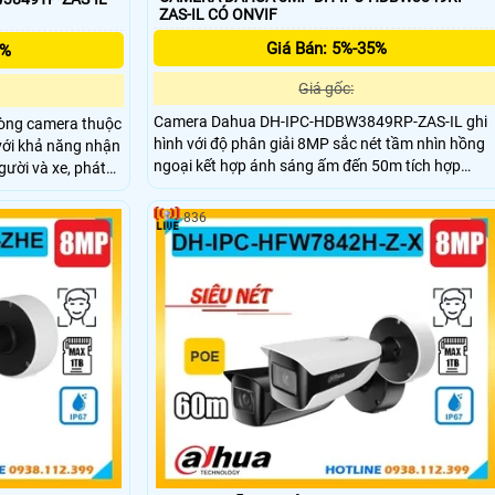
ZAS-IL CÓ ONVIF
Giá Bán: 5%-35%
5%
Giá gốc:
Camera Dahua DH-IPC-HDBW3849RP-ZAS-IL ghi
òng camera thuộc
hình với độ phân giải 8MP sắc nét tầm nhìn hồng
với khả năng nhận
ngoại kết hợp ánh sáng ấm đến 50m tích hợp
gười và xe, phát
micro và loa mang lại âm thanh rõ ràng. Hỗ trợ AI
zoom thay đổi tiêu
nhận diện con người và phương tiện giúp cảnh bá
g cách 60m, có
836
chính xác hạn chế báo giả. Vỏ kim loại đạt chuẩn
IP67 chống nước và IK10 chống va đập đảm bảo
hoạt động ổn định ngoài trời.