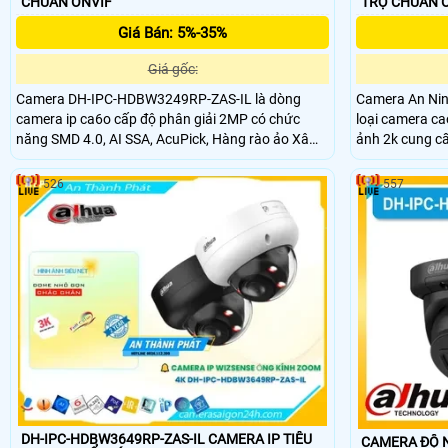
CHUẨN ONVIF
TRỢ CHUẨN 
Giá Bán: 5%-35%
Giá gốc:
Camera DH-IPC-HDBW3249RP-ZAS-IL là dòng
Camera An Ni
camera ip ca6o cấp độ phân giải 2MP có chức
loại camera ca
năng SMD 4.0, AI SSA, AcuPick, Hàng rào ảo Xâm
ảnh 2k cung c
nhập Phân biệt chuyển động của Người và
ban đêm 4 chế 
Phương tiện giám sát ban đêm thông minh với ánh
và sử dụng lắp
526
557
led .
chuyên nghiệp
tiện lợi cho hệ
DH-IPC-HDBW3649RP-ZAS-IL CAMERA IP TIÊU
CAMERA ĐỘ N