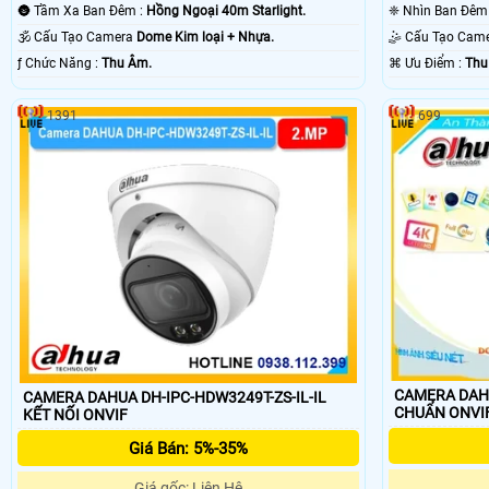
🌚 Tầm Xa Ban Đêm :
Hồng Ngoại 40m Starlight.
🕉️ Cấu Tạo Camera
Dome Kim loại + Nhựa.
🤹 Cấu Tạo Cam
️ƒ Chức Năng :
Thu Âm.
️⌘ Ưu Điểm :
Thu
1391
699
CAMERA DAHU
CAMERA DAHUA DH-IPC-HDW3249T-ZS-IL-IL
CHUẨN ONVI
KẾT NỐI ONVIF
Giá Bán: 5%-35%
Giá gốc: Liên Hệ