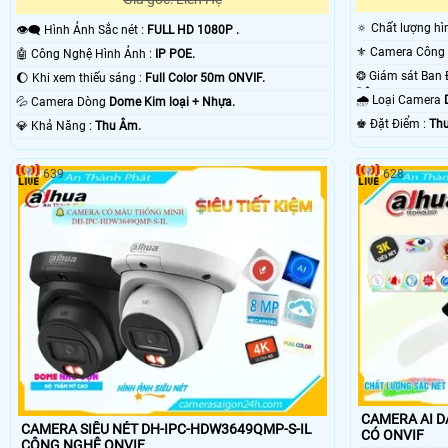
🔅 Chất lượng h
👁️‍🗨 Hình Ảnh Sắc nét :
FULL HD 1080P .
🤖️ Công Nghệ Hình Ảnh :
IP POE.
🌔 Khi xem thiếu sáng :
Full Color 50m ONVIF.
Đêm.
🌧️ Loại Camera
💦 Camera Dòng
Dome Kim loại + Nhựa.
️♚ Đặt Điểm :
Th
️💎 Khả Năng :
Thu Âm.
639
628
CAMERA AI D
CAMERA SIÊU NÉT DH-IPC-HDW3649QMP-S-IL
CÓ ONVIF
CÔNG NGHỆ ONVIF