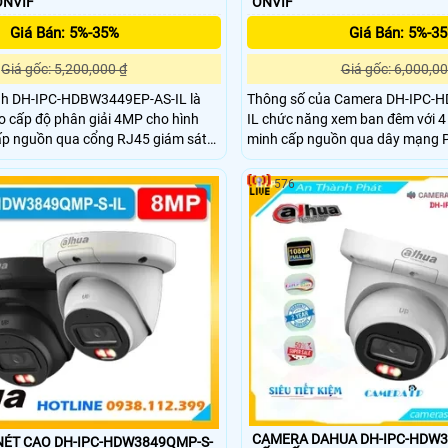
ONVIF
ONVIF
Giá Bán: 5%-35%
Giá Bán: 5%-3
Giá gốc: 5,200,000 ₫
Giá gốc: 6,000,00
nh DH-IPC-HDBW3449EP-AS-IL là
Thông số của Camera DH-IPC-
o cấp độ phân giải 4MP cho hình
IL chức năng xem ban đêm với 4
ấp nguồn qua cổng RJ45 giám sát
minh cấp nguồn qua dây mạng 
độ thông minh giúp dễ dàng lắp đặt
intrusion hình ảnh 4.0 megapixe
 đặt trong nhà cửa hàng văn phòng
nghệ IP chống ngược sáng HDR
576
 Camera mang đến sự an ninh và
4.0 AI SSA và hỗ trợ công nghệ I
 thống giám sát của bạn.
lượng.
CAMERA DAHUA DH-IPC-HDW3
ÉT CAO DH-IPC-HDW3849QMP-S-