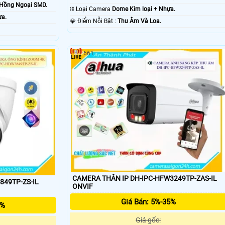
Hồng Ngoại SMD.
⛓ Loại Camera
Dome Kim loại + Nhựa.
ựa.
️💎 Điểm Nỗi Bật :
Thu Âm Và Loa.
661
CAMERA THÂN IP DH-IPC-HFW3249TP-ZAS-IL
49TP-ZS-IL
ONVIF
Giá Bán: 5%-35%
5%
Giá gốc: