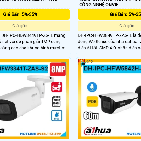
CÔNG NGHỆ ONVIF
Giá Bán: 5%-35%
Giá Bán: 5%-3
Giá gốc:
Giá gốc:
 DH-IPC-HDW3449TP-ZS-IL mang
DH-IPC-HFW3849TP-ZAS-IL là d
õ nét với độ phân giải 4MP cùng
dòng WizSense của nhà dahua, 
 sáng cao cho khung hình mượt mà.
diện AI tốt, SMD 4.0, nhận diện n
oại kết hợp đèn LED chiếu xa đến
hiện khuôn mặt, ống kinh có thẻ 
ic thu âm trong trẻo và khả năng
cự, nhìn có màu ban đêm khoản
902
g minh giúp quan sát chính xác cả
khả năng chống báo động giả