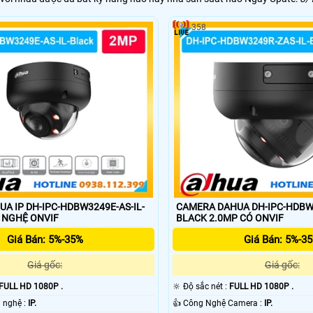
358
A IP DH-IPC-HDBW3249E-AS-IL-
CAMERA DAHUA DH-IPC-HDBW3
CÔNG NGHỆ ONVIF
BLACK 2.0MP CÓ ONVIF
Giá Bán: 5%-35%
Giá Bán: 5%-3
Giá gốc:
Giá gốc:
FULL HD 1080P .
🔆 Độ sắc nét :
FULL HD 1080P .
🏆 Tích hợp công nghệ :
IP.
👍 Công Nghệ Camera :
IP.